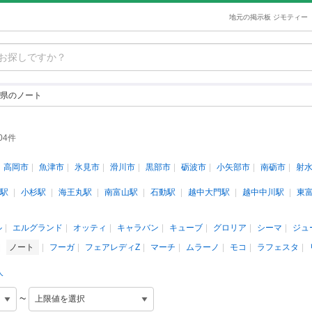
地元の掲示板 ジモティー
県のノート
04件
高岡市
魚津市
氷見市
滑川市
黒部市
砺波市
小矢部市
南砺市
射
駅
小杉駅
海王丸駅
南富山駅
石動駅
越中大門駅
越中中川駅
東
ル
エルグランド
オッティ
キャラバン
キューブ
グロリア
シーマ
ジュ
ノート
フーガ
フェアレディZ
マーチ
ムラーノ
モコ
ラフェスタ
人
~