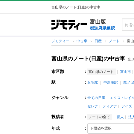
富山県のノート(日産)の中古車
富山版
都道府県選択
ジモティー
中古車
日産
ノート
富山
富山県のノート(日産)の中古車
全1
市区郡
：
富山県のノート
富山市
駅
：
呉羽駅
中新湊駅
越ノ潟
ジャンル
：
全ての日産
エクストレイ
セレナ
ティアナ
デイズ
投稿者
：
ノートの全て
個人
法
年式
：