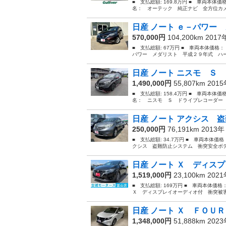
■ 支払総額: 169.8万円 ■ 車両本体価
名： オーテック 純正ナビ 全方位カメ
日産 ノート ｅ－パワー 
570,000円
104,200km 201
■ 支払総額: 67万円 ■ 車両本体価格：
パワー メダリスト 平成２９年式 ハー
日産 ノート ニスモ Ｓ 
1,490,000円
55,807km 201
■ 支払総額: 158.4万円 ■ 車両本体価
名： ニスモ Ｓ ドライブレコーダー 
日産 ノート アクシス 盗
250,000円
76,191km 2013
■ 支払総額: 34.7万円 ■ 車両本体価
クシス 盗難防止システム 衝突安全ボデ
日産 ノート Ｘ ディスプ
1,519,000円
23,100km 202
■ 支払総額: 169万円 ■ 車両本体価格
Ｘ ディスプレイオーディオ付 衝突被害
日産 ノート Ｘ ＦＯＵＲ
1,348,000円
51,888km 202