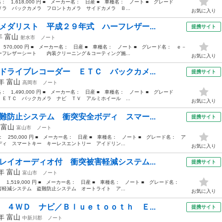
格： 1,618,000 円 ■ メーカー名： 日産 ■ 車種名： ノート ■ グレード
ラ バックカメラ フロントカメラ サイドカメラ Ｂ...
お気に入り
メダリスト 平成２９年式 ハーフレザー...
提携サイト
7年
富山
射水市
ノート
 570,000 円 ■ メーカー名： 日産 ■ 車種名： ノート ■ グレード名： ｅ－
フレザーシート 内装クリーニング＆コーティング施...
お気に入り
ドライブレコーダー ＥＴＣ バックカメ...
提携サイト
5年
富山
高岡市
ノート
格： 1,490,000 円 ■ メーカー名： 日産 ■ 車種名： ノート ■ グレード
ＥＴＣ バックカメラ ナビ ＴＶ アルミホイール ...
お気に入り
難防止システム 衝突安全ボディ スマー...
提携サイト
年
富山
富山市
ノート
格： 250,000 円 ■ メーカー名： 日産 ■ 車種名： ノート ■ グレード名： ア
ィ スマートキー キーレスエントリー アイドリン...
お気に入り
レイオーディオ付 衝突被害軽減システム...
提携サイト
1年
富山
富山市
ノート
： 1,519,000 円 ■ メーカー名： 日産 ■ 車種名： ノート ■ グレード名：
軽減システム 盗難防止システム オートライト ア...
お気に入り
 ４ＷＤ ナビ／Ｂｌｕｅｔｏｏｔｈ Ｅ...
提携サイト
3年
富山
中新川郡
ノート