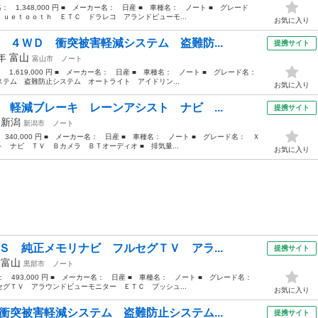
格： 1,348,000 円 ■ メーカー名： 日産 ■ 車種名： ノート ■ グレード
ｕｅｔｏｏｔｈ ＥＴＣ ドラレコ アランドビューモ...
お気に入り
 ４ＷＤ 衝突被害軽減システム 盗難防...
提携サイト
3年
富山
富山市
ノート
： 1,619,000 円 ■ メーカー名： 日産 ■ 車種名： ノート ■ グレード名：
テム 盗難防止システム オートライト アイドリン...
お気に入り
 軽減ブレーキ レーンアシスト ナビ ...
提携サイト
年
新潟
新潟市
ノート
： 340,000 円 ■ メーカー名： 日産 ■ 車種名： ノート ■ グレード名： Ｘ
 ナビ ＴＶ Ｂカメラ ＢＴオーディオ ■ 排気量...
お気に入り
Ｓ 純正メモリナビ フルセグＴＶ アラ...
提携サイト
年
富山
黒部市
ノート
格： 493,000 円 ■ メーカー名： 日産 ■ 車種名： ノート ■ グレード名：
グＴＶ アラウンドビューモニター ＥＴＣ プッシュ...
お気に入り
衝突被害軽減システム 盗難防止システム...
提携サイト