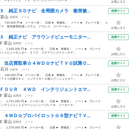
 メモリーナビ ＴＶ エマージェンシーブレーキ ...
お気に入り
Ｘ 純正ＳＤナビ 全周囲カメラ 衝突被...
提携サイト
年
富山
高岡市
ノート
格： 733,000 円 ■ メーカー名： 日産 ■ 車種名： ノート ■ グレード名： ｅ
ラ 衝突被害軽減システム ドラレコ コーナーセン...
お気に入り
Ｘ 純正ナビ アラウンドビューモニター...
提携サイト
7年
富山
高岡市
ノート
格： 1,045,000 円 ■ メーカー名： 日産 ■ 車種名： ノート ■ グレード
ンドビューモニター ＥＴＣ ステアリングスイッチデ...
お気に入り
 当店買取車☆４ＷＤ☆ナビＴＶ☆試乗Ｏ...
提携サイト
年
石川
小松市
ノート
格： 149,000 円 ■ メーカー名： 日産 ■ 車種名： ノート ■ グレード名：
ＴＶ☆試乗ＯＫ☆ インテリキー２個☆プッシュスター...
お気に入り
ＦＯＵＲ ４ＷＤ インテリジェントエマ...
提携サイト
1年
富山
高岡市
ノート
格： 1,751,000 円 ■ メーカー名： 日産 ■ 車種名： ノート ■ グレード
ンテリジェントエマージェンシーブレーキ メーカー９...
お気に入り
 ４ＷＤ☆プロパイロット☆９型ナビＴＶ...
提携サイト
4年
富山
高岡市
ノート
格： 1,579,000 円 ■ メーカー名： 日産 ■ 車種名： ノート ■ グレード