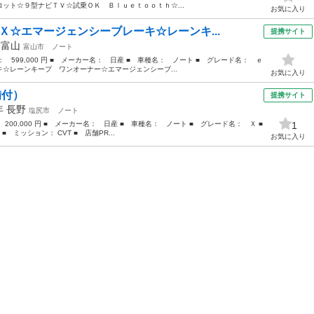
ット☆９型ナビＴＶ☆試乗ＯＫ Ｂｌｕｅｔｏｏｔｈ☆...
お気に入り
Ｘ☆エマージェンシーブレーキ☆レーンキ...
提携サイト
年
富山
富山市
ノート
格： 599,000 円 ■ メーカー名： 日産 ■ 車種名： ノート ■ グレード名： ｅ
☆レーンキープ ワンオーナー☆エマージェンシーブ...
お気に入り
備付）
提携サイト
3年
長野
塩尻市
ノート
 200,000 円 ■ メーカー名： 日産 ■ 車種名： ノート ■ グレード名： Ｘ ■
1
■ ミッション： CVT ■ 店舗PR...
お気に入り