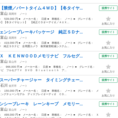
【禁煙／パートタイム４ＷＤ】【冬タイヤ...
提携サイト
年
富山
高岡市
ノート
格： 539,000 円 ■ メーカー名： 日産 ■ 車種名： ノート ■ グレード名：
】【冬タイヤセット】 【純正ＣＤオーデイオ／ＡＵＸ...
お気に入り
ェンシーブレーキパッケージ 純正ＳＤナ...
提携サイト
年
富山
高岡市
ノート
格： 419,000 円 ■ メーカー名： 日産 ■ 車種名： ノート ■ グレード名：
 純正ＳＤナビ 全周囲カメラ 衝突被害軽減システム...
お気に入り
Ｘ ＫＥＮＷＯＯＤメモリナビ フルセグ...
提携サイト
年
富山
富山市
ノート
価格： 966,000 円 ■ メーカー名： 日産 ■ 車種名： ノート ■ グレード名：
ビ フルセグＴＶ ＤＶＤ Ｂｌｕｅｔｏｏｔｈ ア...
お気に入り
スーパーチャージャー タイミングチェー...
提携サイト
年
石川
金沢市
ノート
格： 150,000 円 ■ メーカー名： 日産 ■ 車種名： ノート ■ グレード名： メ
ングチェーンモデル ディスプレイオーディオ ＣＤ...
お気に入り
ンシーブレーキ レーンキープ メモリー...
提携サイト
年
富山
富山市
ノート
格： 499,000 円 ■ メーカー名： 日産 ■ 車種名： ノート ■ グレード名： Ｘ