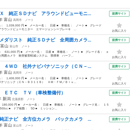
Ｘ 純正ＳＤナビ アラウンドビューモニ...
提携サイト
7年
富山
高岡市
ノート
格： 1,039,000 円 ■ メーカー名： 日産 ■ 車種名： ノート ■ グレード
ラウンドビューモニター エマージェンシーブレーキ ...
お気に入り
メダリスト 純正ＳＤナビ 全周囲カメラ...
提携サイト
年
富山
富山市
ノート
格： 631,000 円 ■ メーカー名： 日産 ■ 車種名： ノート ■ グレード名： ｅ
周囲カメラ 衝突被害軽減システム 禁煙車 ハーフ...
お気に入り
 ４ＷＤ 社外ナビパナソニック（ＣＮ－...
提携サイト
1年
富山
高岡市
ノート
格： 1,406,000 円 ■ メーカー名： 日産 ■ 車種名： ノート ■ グレード
ナソニック（ＣＮ－Ｂ３１１Ｂ） ＡＭ・ＦＭ／Ｂｌｕ...
お気に入り
ビ ＥＴＣ ＴＶ （車検整備付）
提携サイト
0年
新潟
北蒲原郡
ノート
 180,000 円 ■ メーカー名： 日産 ■ 車種名： ノート ■ グレード名： １５
0cc ■ ドア枚数： 5D ■ ミッション...
お気に入り
純正ナビ 全方位カメラ バックカメラ ...
提携サイト
1年
富山
富山市
ノート