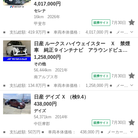
4,017,000円
セレナ
16km
2026年
7月30日
提携サイト
甲斐市
■ 支払総額: 419.9万円 ■ 車両本体価格： 4,017,000 円 ■ メーカ
ー名： 日産 ■ 車種名： セレナ ■ グレード名： ｅ－パワー
山梨
甲斐市
セレナ
日産 ルークス ハイウェイスター Ｘ 禁煙
ハイウェイスターＶ 登録済未使用車 純正１２．３型ディスプレ
車 純正９インチナビ アラウンドビュ…
イ 両側電...
1,258,000円
その他
56,444km
2021年
7月30日
提携サイト
南アルプス市
■ 支払総額: 134.8万円 ■ 車両本体価格： 1,258,000 円 ■ メーカ
ー名： 日産 ■ 車種名： ルークス ■ グレード名： ハイウェイ
山梨
南アルプス市
その他
日産 デイズ Ｘ （検9.4）
スター Ｘ 禁煙車 純正９インチナビ アラウンドビューカメラ
438,000円
両側パワ...
デイズ
54,371km
2014年
7月30日
提携サイト
中巨摩郡
■ 支払総額: 50万円 ■ 車両本体価格： 438,000 円 ■ メーカー