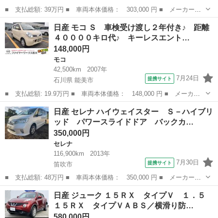
■ 支払総額: 39万円 ■ 車両本体価格： 303,000 円 ■ メーカー
名： 日産 ■ 車種名： デイズ ■ グレード名： ハイウェイスタ
山梨
中巨摩郡
デイズ
日産 モコ Ｓ 車検受け渡し２年付き♪ 距離
ー Ｇ 全周囲カメラ フルセグ フルエアロ ステアリンングリモ
４００００キロ代♪ キーレスエント…
コン ■ 排気量...
148,000円
モコ
42,500km
2007年
7月24日
提携サイト
石川県 能美市
■ 支払総額: 19.9万円 ■ 車両本体価格： 148,000 円 ■ メーカー
名： 日産 ■ 車種名： モコ ■ グレード名： Ｓ 車検受け渡し
石川
能美市
モコ
日産 セレナ ハイウェイスター Ｓ－ハイブリ
２年付き♪ 距離４００００キロ代♪ キーレスエントリー♪ ＣＤ♪
ッド パワースライドドア バックカ…
ラジオ♪...
350,000円
セレナ
116,900km
2013年
7月30日
提携サイト
笛吹市
■ 支払総額: 48万円 ■ 車両本体価格： 350,000 円 ■ メーカー
名： 日産 ■ 車種名： セレナ ■ グレード名： ハイウェイスタ
山梨
笛吹市
セレナ
日産 ジューク １５ＲＸ タイプＶ １．５
ー Ｓ－ハイブリッド パワースライドドア バックカメラ ＥＴ
１５ＲＸ タイプＶＡＢＳ／横滑り防…
Ｃ ナビ ■ 排気...
580,000円