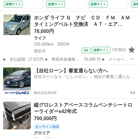
ワーステアリング
キ 走行５６８００
コ
提携サイト
提携サイト
提携サイト
提
パワーウィンドウ
Ｋｍ台 ＣＶＴ ベ
グ
アルミ 走行距離
ンチシート プライ
ー
ホンダ ライフ Ｇ ナビ ＣＤ ＦＭ ＡＭ
５．９万キロ 車検
バシーガラス セキ
ｅ
タイミングベルト交換済 ＡＴ・エア…
整備付き 修復歴無
ュリティ 衝突安全
8.
78,000円
し シルバー （車
ボディ ＡＢＳ 走
検整備付）
行距離５６８８７キ
ライフ
ロ （車検整備付）
105,000km
2002年
7月30日
提携サイト
笛吹市
■ 支払総額: 17.8万円 ■ 車両本体価格： 78,000 円 ■ メーカー
名： ホンダ ■ 車種名： ライフ ■ グレード名： Ｇ ナビ Ｃ
山梨
笛吹市
ライフ
UVカット
【自社ローン】審査通らない方へ
Ｄ ＦＭ ＡＭ タイミングベルト交換済 ＡＴ・エアコン・パワー
自社ローンなら「じしゃロン」。他社の審査に通らなか
ウィンドウ・Ｗ...
った方も
Ad
株式会社IDOM
縦グロレストアベースコラムベンチシートロ
ーライダーs42年式
700,000円
オンライン決済
グロリア