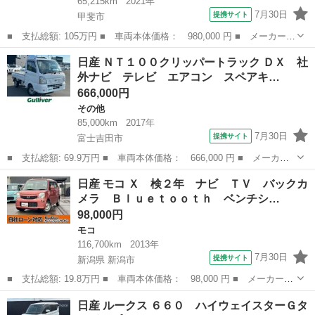
65,215km
2021年
7月30日
提携サイト
甲斐市
■ 支払総額: 105万円 ■ 車両本体価格： 980,000 円 ■ メーカー
名： 日産 ■ 車種名： ルークス ■ グレード名： ハイウェイス
山梨
甲斐市
その他
日産 ＮＴ１００クリッパートラック ＤＸ 社
ター Ｇターボプロパイロットエディション アラウンドビューモニ
外ナビ テレビ エアコン スペアキ…
ター 両側電動...
666,000円
その他
85,000km
2017年
7月30日
提携サイト
富士吉田市
■ 支払総額: 69.9万円 ■ 車両本体価格： 666,000 円 ■ メーカー
名： 日産 ■ 車種名： ＮＴ１００クリッパートラック ■ グレー
山梨
富士吉田市
その他
日産 モコ Ｘ 検２年 ナビ ＴＶ バックカ
ド名： ＤＸ 社外ナビ テレビ エアコン スペアキー フロアマ
メラ Ｂｌｕｅｔｏｏｔｈ ベンチシ…
ット ■ 排...
98,000円
モコ
116,700km
2013年
7月30日
提携サイト
新潟県 新潟市
■ 支払総額: 19.8万円 ■ 車両本体価格： 98,000 円 ■ メーカー
名： 日産 ■ 車種名： モコ ■ グレード名： Ｘ 検２年 ナ
新潟
新潟市
モコ
日産 ルークス ６６０ ハイウェイスターＧタ
ビ ＴＶ バックカメラ Ｂｌｕｅｔｏｏｔｈ ベンチシート スマ