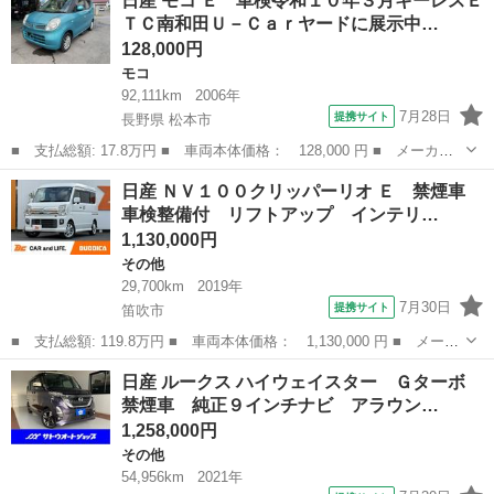
日産 モコ Ｅ 車検令和１０年３月キーレスＥ
ＧＴ タイプＳＰ 誤発進抑制 ナビ クルーズコントロール アル
ＴＣ南和田Ｕ－Ｃａｒヤードに展示中…
ミホイール...
128,000円
モコ
92,111km
2006年
7月28日
提携サイト
長野県 松本市
■ 支払総額: 17.8万円 ■ 車両本体価格： 128,000 円 ■ メーカー
名： 日産 ■ 車種名： モコ ■ グレード名： Ｅ 車検令和１０
長野
松本市
モコ
日産 ＮＶ１００クリッパーリオ Ｅ 禁煙車
年３月キーレスＥＴＣ南和田Ｕ－Ｃａｒヤードに展示中 ■ 排気
車検整備付 リフトアップ インテリ…
量： 660c...
1,130,000円
その他
29,700km
2019年
7月30日
提携サイト
笛吹市
■ 支払総額: 119.8万円 ■ 車両本体価格： 1,130,000 円 ■ メーカ
ー名： 日産 ■ 車種名： ＮＶ１００クリッパーリオ ■ グレード
山梨
笛吹市
その他
日産 ルークス ハイウェイスター Ｇターボ
名： Ｅ 禁煙車 車検整備付 リフトアップ インテリジェントエ
禁煙車 純正９インチナビ アラウン…
マージェ...
1,258,000円
その他
54,956km
2021年