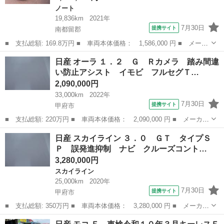
ノート
19,836km
2021年
7月30日
提携サイト
南都留郡
■ 支払総額: 169.8万円 ■ 車両本体価格： 1,586,000 円 ■ メーカ
ー名： 日産 ■ 車種名： ノート ■ グレード名： Ｘ ＥＴＣ
山梨
南都留郡
ノート
日産 オーラ １．２ Ｇ Ｒカメラ 踏み間違
全周囲カメラ ナビ クリアランスソナー オートクルーズコントロ
い防止アシスト イモビ フルセグＴ…
ール 衝...
2,090,000円
33,000km
2022年
7月30日
提携サイト
甲府市
■ 支払総額: 220万円 ■ 車両本体価格： 2,090,000 円 ■ メーカー
名： 日産 ■ 車種名： オーラ ■ グレード名： １．２ Ｇ Ｒ
山梨
甲府市
日産
日産 スカイライン ３．０ ＧＴ タイプＳ
カメラ 踏み間違い防止アシスト イモビ フルセグＴＶ インテリ
Ｐ 誤発進抑制 ナビ クルーズコント…
ジェントキ...
3,280,000円
スカイライン
25,000km
2020年
7月30日
提携サイト
甲府市
■ 支払総額: 350万円 ■ 車両本体価格： 3,280,000 円 ■ メーカー
名： 日産 ■ 車種名： スカイライン ■ グレード名： ３．０
山梨
甲府市
スカイライン