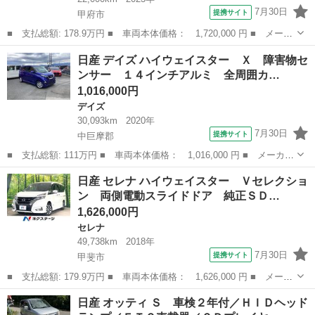
7月30日
提携サイト
甲府市
■ 支払総額: 178.9万円 ■ 車両本体価格： 1,720,000 円 ■ メーカ
ー名： 日産 ■ 車種名： ルークス ■ グレード名： ６６０ ハ
山梨
甲府市
その他
日産 デイズ ハイウェイスター Ｘ 障害物セ
イウェイスターＧターボ アーバンクロム プロパイロ ■ 排気
ンサー １４インチアルミ 全周囲カ…
量： 66...
1,016,000円
デイズ
30,093km
2020年
7月30日
提携サイト
中巨摩郡
■ 支払総額: 111万円 ■ 車両本体価格： 1,016,000 円 ■ メーカー
名： 日産 ■ 車種名： デイズ ■ グレード名： ハイウェイスタ
山梨
中巨摩郡
デイズ
日産 セレナ ハイウェイスター Ｖセレクショ
ー Ｘ 障害物センサー １４インチアルミ 全周囲カメラ ＬＥＤ
ン 両側電動スライドドア 純正ＳＤ…
ヘッドライ...
1,626,000円
セレナ
49,738km
2018年
7月30日
提携サイト
甲斐市
■ 支払総額: 179.9万円 ■ 車両本体価格： 1,626,000 円 ■ メーカ
ー名： 日産 ■ 車種名： セレナ ■ グレード名： ハイウェイス
山梨
甲斐市
セレナ
日産 オッティ Ｓ 車検２年付／ＨＩＤヘッド
ター Ｖセレクション 両側電動スライドドア 純正ＳＤナビ 全周