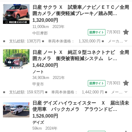
名： 日産 ■ 車種名： オッティ ■ グレード名： Ｓ ＦＯＵ
石川
野々市市
オッティ
日産 サクラ Ｘ 試乗車／ナビ／ＥＴＣ／全周
Ｒ ５Ｆ ４ Ｗ Ｄ ■ 排気量： 660cc ■ ドア枚数： 5D ■
囲カメラ／衝突軽減ブレーキ／踏み間…
ミ...
1,320,000円
11,000km
2023年
7月30日
提携サイト
中巨摩郡
■ 支払総額: 138万円 ■ 車両本体価格： 1,320,000 円 ■ メーカー
名： 日産 ■ 車種名： サクラ ■ グレード名： Ｘ 試乗車／ナ
山梨
中巨摩郡
日産
日産 ノート Ｘ 純正９型コネクトナビ 全周
ビ／ＥＴＣ／全周囲カメラ／衝突軽減ブレーキ／踏み間違い防止装置
囲カメラ 衝突被害軽減システム レ…
／横滑り防...
1,442,000円
ノート
34,903km
2021年
7月30日
提携サイト
甲斐市
■ 支払総額: 159.9万円 ■ 車両本体価格： 1,442,000 円 ■ メーカ
ー名： 日産 ■ 車種名： ノート ■ グレード名： Ｘ 純正９型
山梨
甲斐市
ノート
日産 デイズ ハイウェイスター Ｘ 届出済未
コネクトナビ 全周囲カメラ 衝突被害軽減システム レーダークル
使用車 バックカメラ アラウンドビ…
ーズ コ...
1,526,000円
デイズ
59km
2024年