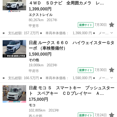
４ＷＤ ＳＤナビ 全周囲カメラ レ…
■ ...
1,399,000円
エクストレイル
80,267km
2017年
7月30日
提携サイト
甲斐市
■ 支払総額: 157.2万円 ■ 車両本体価格： 1,399,000 円 ■ メーカ
ー名： 日産 ■ 車種名： エクストレイル ■ グレード名： ２０
山梨
甲斐市
エクストレイル
日産 ルークス ６６０ ハイウェイスターＧタ
Ｘ ハイブリッド ４ＷＤ ＳＤナビ 全周囲カメラ レーダークル
ーボ （車検整備付）
ーズ 禁...
1,590,000円
その他
19,000km
2023年
7月30日
提携サイト
甲府市
■ 支払総額: 166.5万円 ■ 車両本体価格： 1,590,000 円 ■ メーカ
ー名： 日産 ■ 車種名： ルークス ■ グレード名： ６６０ ハ
山梨
甲府市
その他
日産 モコ Ｓ スマートキー プッシュスター
イウェイスターＧターボ ■ 排気量： 660cc ■ ドア枚数： 5D...
ト スペアキー ＣＤプレイヤー Ａ…
175,000円
モコ
102,805km
2013年
7月24日
提携サイト
西八代郡