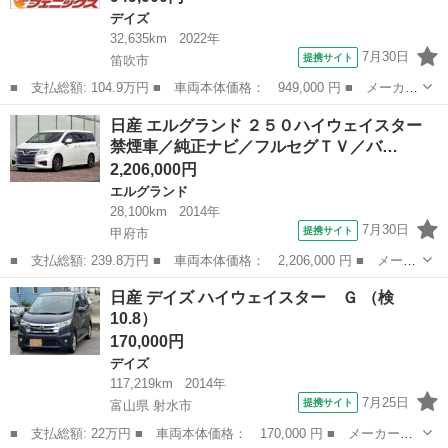
デイズ
32,635km
2022年
7月30日
提携サイト
笛吹市
■ 支払総額: 104.9万円 ■ 車両本体価格： 949,000 円 ■ メーカー
名： 日産 ■ 車種名： デイズ ■ グレード名： Ｘ☆ナビ☆Ｂｌ
山梨
笛吹市
デイズ
日産 エルグランド ２５０ハイウェイスター
ｕｅｔｏｏｔｈ☆エマージェンシーブレーキ ☆４ＷＤ☆ナビ☆Ｂｌ
禁煙車／純正ナビ／フルセグＴＶ／バ…
ｕｅｔｏｏ...
2,206,000円
エルグランド
28,100km
2014年
7月30日
提携サイト
甲府市
■ 支払総額: 239.8万円 ■ 車両本体価格： 2,206,000 円 ■ メーカ
ー名： 日産 ■ 車種名： エルグランド ■ グレード名： ２５０
山梨
甲府市
エルグランド
日産 デイズ ハイウェイスター Ｇ （検
ハイウェイスター 禁煙車／純正ナビ／フルセグＴＶ／バックモニタ
10.8）
ー／後席...
170,000円
デイズ
117,219km
2014年
7月25日
提携サイト
富山県 射水市
■ 支払総額: 22万円 ■ 車両本体価格： 170,000 円 ■ メーカー