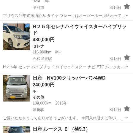
0km
0年
甲府市
8月6日
プリウス42年式抹消済み タイヤ ブレーキはオーバーホール終わってい
ます フロントバンパー再メッキ済み エンジンはかかります ラジエー
山梨
甲府市
グロリア
H２５年セレナハイウェイスターハイブリッ
ターホースは外してあります 洗浄した方が良いと思いますラジエータ
ド
ー内を 燃料タンク...
480,000円
セレナ
116,900km
0年
石和温泉駅
8月5日
H２５年 セレナ ハイブリッド ハイウェイスター ナビ ETC バックカメ
ラ パワースライドドア
山梨
笛吹市
石和温泉駅
セレナ
日産 NV100クリッパーバン4WD
240,000円
その他
139,000km
2015年
酒折駅
8月2日
ご覧いただきましてありがとうございます。 車両入れ替えに伴い、出
品となります。（当方個人売買です） こちら車両の売買となりますの
山梨
甲府市
酒折駅
その他
日産 ルークス Ｅ （検9.3）
で、最後まできちんとご対応いただける方のみご対応させていただき