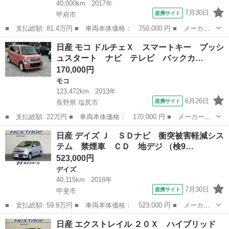
40,000km
2017年
7月30日
提携サイト
甲府市
■ 支払総額: 81.4万円 ■ 車両本体価格： 750,000 円 ■ メーカー
名： 日産 ■ 車種名： ＮＴ１００クリッパートラック ■ グレー
山梨
甲府市
その他
日産 モコ ドルチェＸ スマートキー プッシ
ド名： ６６０ ＧＸ ４ＷＤ ■ 排気量： 660cc ■ ドア枚数：
ュスタート ナビ テレビ バックカ…
2...
170,000円
モコ
123,472km
2013年
6月26日
提携サイト
長野県 塩尻市
■ 支払総額: 22万円 ■ 車両本体価格： 170,000 円 ■ メーカー
名： 日産 ■ 車種名： モコ ■ グレード名： ドルチェＸ スマ
長野
塩尻市
モコ
日産 デイズ Ｊ ＳＤナビ 衝突被害軽減シス
ートキー プッシュスタート ナビ テレビ バックカメラ アルミ
テム 禁煙車 ＣＤ 地デジ （検9…
ホイール ＣＶＴ...
523,000円
デイズ
40,115km
2018年
7月30日
提携サイト
甲斐市
■ 支払総額: 59.9万円 ■ 車両本体価格： 523,000 円 ■ メーカー
名： 日産 ■ 車種名： デイズ ■ グレード名： Ｊ ＳＤナビ
山梨
甲斐市
デイズ
日産 エクストレイル ２０Ｘ ハイブリッド
衝突被害軽減システム 禁煙車 ＣＤ 地デジ ■ 排気量： 660cc