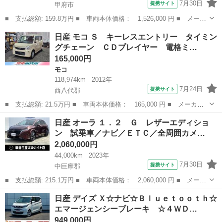
7月30日
提携サイト
甲府市
■ 支払総額: 159.8万円 ■ 車両本体価格： 1,526,000 円 ■ メーカ
ー名： 日産 ■ 車種名： デイズ ■ グレード名： ハイウェイス
山梨
甲府市
デイズ
日産 モコ Ｓ キーレスエントリー タイミン
ター Ｘ 届出済未使用車 バックカメラ アラウンドビューモニタ
グチェーン ＣＤプレイヤー 電格ミ…
ー ベン...
165,000円
モコ
118,974km
2012年
7月24日
提携サイト
西八代郡
■ 支払総額: 21.5万円 ■ 車両本体価格： 165,000 円 ■ メーカー
名： 日産 ■ 車種名： モコ ■ グレード名： Ｓ キーレスエン
山梨
西八代郡
モコ
日産 オーラ １．２ Ｇ レザーエディショ
トリー タイミングチェーン ＣＤプレイヤー 電格ミラー パワー
ン 試乗車／ナビ／ＥＴＣ／全周囲カメ…
ウインドウ ...
2,060,000円
44,000km
2023年
7月30日
提携サイト
中巨摩郡
■ 支払総額: 215.1万円 ■ 車両本体価格： 2,060,000 円 ■ メーカ
ー名： 日産 ■ 車種名： オーラ ■ グレード名： １．２ Ｇ
山梨
中巨摩郡
日産
日産 デイズ Ｘ☆ナビ☆Ｂｌｕｅｔｏｏｔｈ☆
レザーエディション 試乗車／ナビ／ＥＴＣ／全周囲カメラ／衝突軽
エマージェンシーブレーキ ☆４ＷＤ…
減ブレー...
949,000円