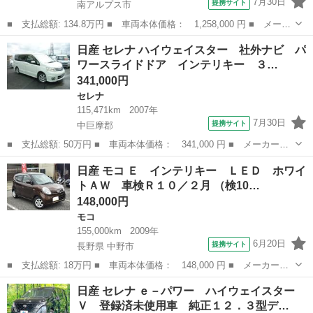
7月30日
提携サイト
南アルプス市
■ 支払総額: 134.8万円 ■ 車両本体価格： 1,258,000 円 ■ メーカ
ー名： 日産 ■ 車種名： ルークス ■ グレード名： ハイウェイ
山梨
南アルプス市
その他
日産 セレナ ハイウェイスター 社外ナビ パ
スター Ｇターボ 禁煙車 純正９インチナビ アラウンドビューカ
ワースライドドア インテリキー ３…
メラ ド...
341,000円
セレナ
115,471km
2007年
7月30日
提携サイト
中巨摩郡
■ 支払総額: 50万円 ■ 車両本体価格： 341,000 円 ■ メーカー
名： 日産 ■ 車種名： セレナ ■ グレード名： ハイウェイスタ
山梨
中巨摩郡
セレナ
日産 モコ Ｅ インテリキー ＬＥＤ ホワイ
ー 社外ナビ パワースライドドア インテリキー ３列シート ８
トＡＷ 車検Ｒ１０／２月 （検10…
人乗り エアロ ...
148,000円
モコ
155,000km
2009年
6月20日
提携サイト
長野県 中野市
■ 支払総額: 18万円 ■ 車両本体価格： 148,000 円 ■ メーカー
名： 日産 ■ 車種名： モコ ■ グレード名： Ｅ インテリキ
長野
中野市
モコ
日産 セレナ ｅ－パワー ハイウェイスター
ー ＬＥＤ ホワイトＡＷ 車検Ｒ１０／２月 ■ 排気量： 660cc
Ｖ 登録済未使用車 純正１２．３型デ…
■ ドア枚...