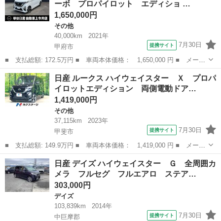
ーボ プロパイロット エディショ …
ートキー プッシ...
1,650,000円
その他
40,000km
2021年
7月30日
提携サイト
甲府市
■ 支払総額: 172.5万円 ■ 車両本体価格： 1,650,000 円 ■ メーカ
ー名： 日産 ■ 車種名： ルークス ■ グレード名： ６６０ ハ
山梨
甲府市
その他
日産 ルークス ハイウェイスター Ｘ プロパ
イウェイスターＧターボ プロパイロット エディショ ■ 排気
イロットエディション 両側電動ドア…
量： 66...
1,419,000円
その他
37,115km
2023年
7月30日
提携サイト
甲斐市
■ 支払総額: 149.9万円 ■ 車両本体価格： 1,419,000 円 ■ メーカ
ー名： 日産 ■ 車種名： ルークス ■ グレード名： ハイウェイ
山梨
甲斐市
その他
日産 デイズ ハイウェイスター Ｇ 全周囲カ
スター Ｘ プロパイロットエディション 両側電動ドア 純正ＳＤ
メラ フルセグ フルエアロ ステア…
ナビ 全...
303,000円
デイズ
103,839km
2014年
7月30日
提携サイト
中巨摩郡