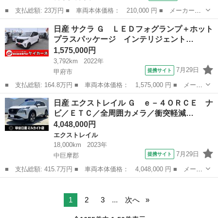
■ 支払総額: 23万円 ■ 車両本体価格： 210,000 円 ■ メーカー
名： 日産 ■ 車種名： モコ ■ グレード名： Ｘ 車検整備付
長野
長野市
モコ
日産 サクラ Ｇ ＬＥＤフォグランプ＋ホット
距離無制限保証 パワステ オートエアコン バックカメラ付きＣＤ
プラスパッケージ インテリジェント…
オーディオ ＥＴ...
1,575,000円
3,792km
2022年
7月29日
提携サイト
甲府市
■ 支払総額: 164.8万円 ■ 車両本体価格： 1,575,000 円 ■ メーカ
ー名： 日産 ■ 車種名： サクラ ■ グレード名： Ｇ ＬＥＤフ
山梨
甲府市
日産
日産 エクストレイル Ｇ ｅ－４ＯＲＣＥ ナ
ォグランプ＋ホットプラスパッケージ インテリジェントエマージェ
ビ／ＥＴＣ／全周囲カメラ／衝突軽減…
ンシーブ...
4,048,000円
エクストレイル
18,000km
2023年
7月29日
提携サイト
中巨摩郡
■ 支払総額: 415.7万円 ■ 車両本体価格： 4,048,000 円 ■ メーカ
ー名： 日産 ■ 車種名： エクストレイル ■ グレード名： Ｇ
山梨
中巨摩郡
エクストレイル
ｅ－４ＯＲＣＥ ナビ／ＥＴＣ／全周囲カメラ／衝突軽減ブレーキ／
踏み間違...
1
2
3
...
次へ