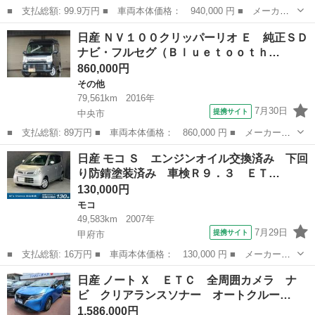
■ 支払総額: 99.9万円 ■ 車両本体価格： 940,000 円 ■ メーカー
名： 日産 ■ 車種名： デイズ ■ グレード名： Ｘ ナビ フル
山梨
中巨摩郡
デイズ
日産 ＮＶ１００クリッパーリオ Ｅ 純正ＳＤ
セグＴＶ バックカメラ 全方位カメラ 車検付き スマートキー
ナビ・フルセグ（Ｂｌｕｅｔｏｏｔｈ…
オートエアコ...
860,000円
その他
79,561km
2016年
7月30日
提携サイト
中央市
■ 支払総額: 89万円 ■ 車両本体価格： 860,000 円 ■ メーカー
名： 日産 ■ 車種名： ＮＶ１００クリッパーリオ ■ グレード
山梨
中央市
その他
日産 モコ Ｓ エンジンオイル交換済み 下回
名： Ｅ 純正ＳＤナビ・フルセグ（Ｂｌｕｅｔｏｏｔｈ対応） バ
り防錆塗装済み 車検Ｒ９．３ ＥＴ…
ックカメラ エマー...
130,000円
モコ
49,583km
2007年
7月29日
提携サイト
甲府市
■ 支払総額: 16万円 ■ 車両本体価格： 130,000 円 ■ メーカー
名： 日産 ■ 車種名： モコ ■ グレード名： Ｓ エンジンオイ
山梨
甲府市
モコ
日産 ノート Ｘ ＥＴＣ 全周囲カメラ ナ
ル交換済み 下回り防錆塗装済み 車検Ｒ９．３ ＥＴＣ ５０００
ビ クリアランスソナー オートクルー…
０ｋｍ フルフラ...
1,586,000円