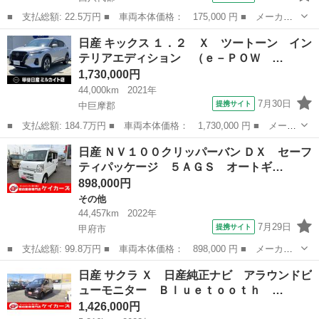
■ 支払総額: 22.5万円 ■ 車両本体価格： 175,000 円 ■ メーカー
名： 日産 ■ 車種名： モコ ■ グレード名： Ｓ スマートキ
山梨
西八代郡
モコ
日産 キックス １．２ Ｘ ツートーン イン
ー プッシュスタート スペアキー ＣＤプレイヤー ＡＵＸ 電格
テリアエディション （ｅ－ＰＯＷ …
ミラー パワー...
1,730,000円
44,000km
2021年
7月30日
提携サイト
中巨摩郡
■ 支払総額: 184.7万円 ■ 車両本体価格： 1,730,000 円 ■ メーカ
ー名： 日産 ■ 車種名： キックス ■ グレード名： １．２
山梨
中巨摩郡
日産
日産 ＮＶ１００クリッパーバン ＤＸ セーフ
Ｘ ツートーン インテリアエディション （ｅ－ＰＯＷ ナビ／Ｅ
ティパッケージ ５ＡＧＳ オートギ…
ＴＣ／全周...
898,000円
その他
44,457km
2022年
7月29日
提携サイト
甲府市
■ 支払総額: 99.8万円 ■ 車両本体価格： 898,000 円 ■ メーカー
名： 日産 ■ 車種名： ＮＶ１００クリッパーバン ■ グレード
山梨
甲府市
その他
日産 サクラ Ｘ 日産純正ナビ アラウンドビ
名： ＤＸ セーフティパッケージ ５ＡＧＳ オートギアシフト
ューモニター Ｂｌｕｅｔｏｏｔｈ …
２ＷＤ 日産セ...
1,426,000円