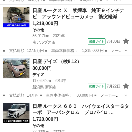
名： 日産 ■ 車種名： キューブ ■ グレード名： １５Ｘ Ｍセ
山梨
中巨摩郡
キューブ
日産 ルークス Ｘ 禁煙車 純正９インチナ
レクション プッシュスタート／インテリジェントスマートキー 社
ビ アラウンドビューカメラ 衝突軽減…
外ＣＤ／ＭＤ...
1,218,000円
その他
36,917km
2021年
7月30日
提携サイト
南アルプス市
■ 支払総額: 127.8万円 ■ 車両本体価格： 1,218,000 円 ■ メーカ
ー名： 日産 ■ 車種名： ルークス ■ グレード名： Ｘ 禁煙
山梨
南アルプス市
その他
日産 デイズ （検8.12）
車 純正９インチナビ アラウンドビューカメラ 衝突軽減ブレー
80,000円
キ 片側電ス...
デイズ
117,692km
2013年
7月22日
提携サイト
新潟県 新潟市
■ 支払総額: 14万円 ■ 車両本体価格： 80,000 円 ■ メーカー
名： 日産 ■ 車種名： デイズ ■ グレード名： ■ 排気量：
新潟
新潟市
デイズ
日産 ルークス ６６０ ハイウェイスターＧタ
660cc ■ ドア枚数： 5D ■ ミッション： CVT ■ 店舗PR文： ...
ーボ アーバンクロム プロパイロ …
1,720,000円
その他
22,000km
2023年