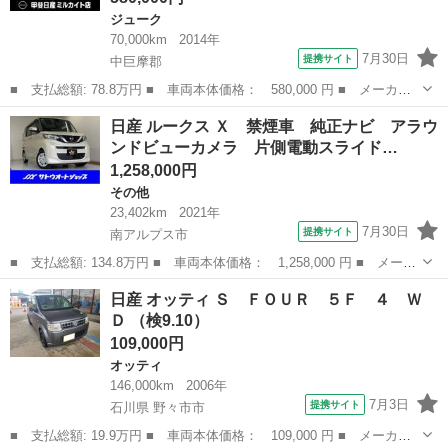
ジューク
70,000km
2014年
7月30日
提携サイト
中巨摩郡
■ 支払総額: 78.8万円 ■ 車両本体価格： 580,000 円 ■ メーカー
名： 日産 ■ 車種名： ジューク ■ グレード名： １５ＲＸ タ
山梨
中巨摩郡
ジューク
日産 ルークス Ｘ 禁煙車 純正ナビ アラウ
イプＶ １．５ １５ＲＸ タイプＶＡＢＳ／横滑り防止装置／社外
ンドビューカメラ 片側電動スライド…
ナビ／ｂｌｕ...
1,258,000円
その他
23,402km
2021年
7月30日
提携サイト
南アルプス市
■ 支払総額: 134.8万円 ■ 車両本体価格： 1,258,000 円 ■ メーカ
ー名： 日産 ■ 車種名： ルークス ■ グレード名： Ｘ 禁煙
山梨
南アルプス市
その他
日産 オッティ Ｓ ＦＯＵＲ ５Ｆ ４ Ｗ
車 純正ナビ アラウンドビューカメラ 片側電動スライドドア 前
Ｄ （検9.10）
後ドラレコ...
109,000円
オッティ
146,000km
2006年
7月3日
提携サイト
石川県 野々市市
■ 支払総額: 19.9万円 ■ 車両本体価格： 109,000 円 ■ メーカー