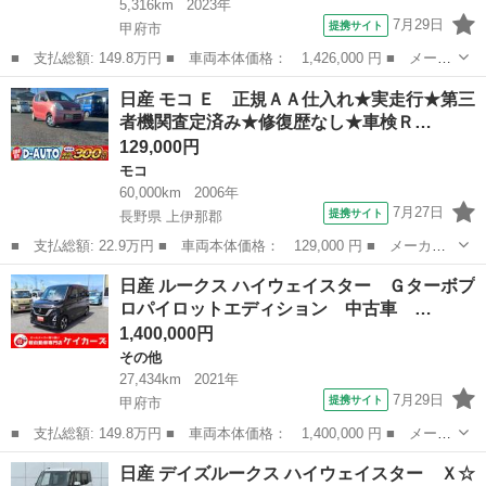
5,316km
2023年
7月29日
提携サイト
甲府市
■ 支払総額: 149.8万円 ■ 車両本体価格： 1,426,000 円 ■ メーカ
ー名： 日産 ■ 車種名： サクラ ■ グレード名： Ｘ 日産純正
山梨
甲府市
日産
日産 モコ Ｅ 正規ＡＡ仕入れ★実走行★第三
ナビ アラウンドビューモニター Ｂｌｕｅｔｏｏｔｈ 電気自動
者機関査定済み★修復歴なし★車検Ｒ…
車 ＬＥＤ...
129,000円
モコ
60,000km
2006年
7月27日
提携サイト
長野県 上伊那郡
■ 支払総額: 22.9万円 ■ 車両本体価格： 129,000 円 ■ メーカー
名： 日産 ■ 車種名： モコ ■ グレード名： Ｅ 正規ＡＡ仕入
長野
上伊那郡
モコ
日産 ルークス ハイウェイスター Ｇターボプ
れ★実走行★第三者機関査定済み★修復歴なし★車検Ｒ８年３月まで
ロパイロットエディション 中古車 …
★即納車★Ｅ...
1,400,000円
その他
27,434km
2021年
7月29日
提携サイト
甲府市
■ 支払総額: 149.8万円 ■ 車両本体価格： 1,400,000 円 ■ メーカ
ー名： 日産 ■ 車種名： ルークス ■ グレード名： ハイウェイ
山梨
甲府市
その他
日産 デイズルークス ハイウェイスター Ｘ☆
スター Ｇターボプロパイロットエディション 中古車 ターボ車