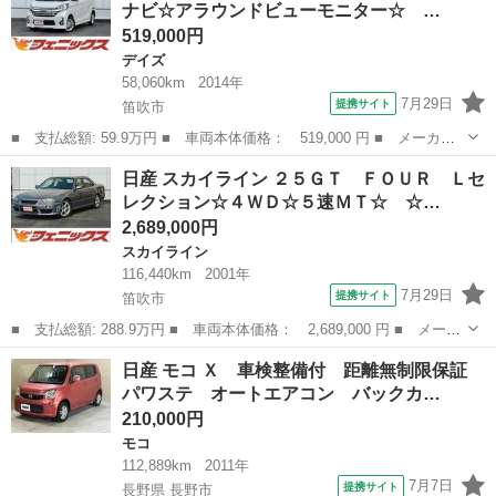
ナビ☆アラウンドビューモニター☆ …
インテリ...
519,000円
デイズ
58,060km
2014年
7月29日
提携サイト
笛吹市
■ 支払総額: 59.9万円 ■ 車両本体価格： 519,000 円 ■ メーカー
名： 日産 ■ 車種名： デイズルークス ■ グレード名： ハイウ
山梨
笛吹市
デイズ
日産 スカイライン ２５ＧＴ ＦＯＵＲ Ｌセ
ェイスター Ｘ☆ナビ☆アラウンドビューモニター☆ ☆ナビ☆ＴＶ
レクション☆４ＷＤ☆５速ＭＴ☆ ☆…
☆Ｂｌｕｅｔ...
2,689,000円
スカイライン
116,440km
2001年
7月29日
提携サイト
笛吹市
■ 支払総額: 288.9万円 ■ 車両本体価格： 2,689,000 円 ■ メーカ
ー名： 日産 ■ 車種名： スカイライン ■ グレード名： ２５Ｇ
山梨
笛吹市
スカイライン
日産 モコ Ｘ 車検整備付 距離無制限保証
Ｔ ＦＯＵＲ Ｌセレクション☆４ＷＤ☆５速ＭＴ☆ ☆４ＷＤ☆５
パワステ オートエアコン バックカ…
速ＭＴ☆...
210,000円
モコ
112,889km
2011年
7月7日
提携サイト
長野県 長野市