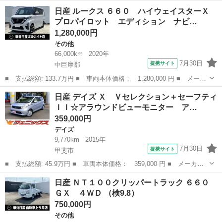
名： 日産 ■ 車種名： デイズ ■ グレード名： ハイウェイスタ
富山
射水市
デイズ
日産 ルークス ６６０ ハイウェイスターＸ
ー Ｇ ■ 排気量： 660cc ■ ドア枚数： 5D ■ ミッション：
プロパイロット エディション ナビ…
CV...
1,280,000円
その他
66,000km
2020年
7月30日
提携サイト
中巨摩郡
■ 支払総額: 133.7万円 ■ 車両本体価格： 1,280,000 円 ■ メーカ
ー名： 日産 ■ 車種名： ルークス ■ グレード名： ６６０ ハ
山梨
中巨摩郡
その他
日産 デイズ Ｘ Ｖセレクション＋セーフティ
イウェイスターＸ プロパイロット エディション ナビ／ＥＴＣ／
ＩＩ☆アラウンドビューモニター ア…
全周囲カ...
359,000円
デイズ
9,770km
2015年
7月30日
提携サイト
甲斐市
■ 支払総額: 45.9万円 ■ 車両本体価格： 359,000 円 ■ メーカー
名： 日産 ■ 車種名： デイズ ■ グレード名： Ｘ Ｖセレクシ
山梨
甲斐市
デイズ
日産 ＮＴ１００クリッパートラック ６６０
ョン＋セーフティＩＩ☆アラウンドビューモニター アラウンドビュ
ＧＸ ４ＷＤ （検9.8）
ーモニター☆...
750,000円
その他