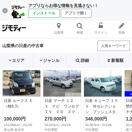
アプリならお得な情報を見逃さない！
インストール
アプリで開く
山梨県
検索
ログイン
投稿
山梨県の日産の中古車
人気キーワード
エリア
ジャンル
詳細
新着順
日産 ルークス Ｅ
日産 マーチ １２
日産 キューブ １５
日
（検9.3）
Ｘ ナビ ワンセグ
Ｘ Ｍセレクショ
禁
ＴＶ ＣＤ スマー
ン プッシュスター
チ
トキー ＡＢＳ 運
ト／インテリジェン
ビ
100,000円
270,000円
346,000円
1,
転席・助手席エアバ
トスマートキー 社
軽
103,896km / 2012年
58,643km / 2011年
56,887km / 2010年
36,
ッグ エアコン パ
外ＣＤ／ＭＤデッ
電
富山県 射水市
中巨摩郡
中巨摩郡
南