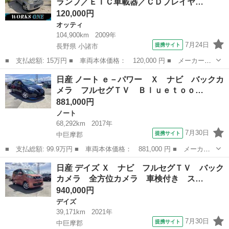
ランプ／ＥＴＣ車載器／ＣＤプレイヤ…
囲カメラ...
120,000円
オッティ
104,900km
2009年
7月24日
提携サイト
長野県 小諸市
■ 支払総額: 15万円 ■ 車両本体価格： 120,000 円 ■ メーカー
名： 日産 ■ 車種名： オッティ ■ グレード名： Ｓ 車検２年
長野
小諸市
オッティ
日産 ノート ｅ－パワー Ｘ ナビ バックカ
付／ＨＩＤヘッドランプ／ＥＴＣ車載器／ＣＤプレイヤー／ＡＭ・Ｆ
メラ フルセグＴＶ Ｂｌｕｅｔｏｏ…
Ｍラジオチューナ...
881,000円
ノート
68,292km
2017年
7月30日
提携サイト
中巨摩郡
■ 支払総額: 99.9万円 ■ 車両本体価格： 881,000 円 ■ メーカー
名： 日産 ■ 車種名： ノート ■ グレード名： ｅ－パワー
山梨
中巨摩郡
ノート
日産 デイズ Ｘ ナビ フルセグＴＶ バック
Ｘ ナビ バックカメラ フルセグＴＶ Ｂｌｕｅｔｏｏｔｈ接続
カメラ 全方位カメラ 車検付き ス…
ＥＴＣ プッシ...
940,000円
デイズ
39,171km
2021年
7月30日
提携サイト
中巨摩郡