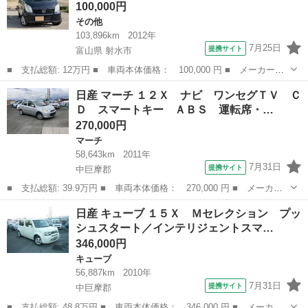
100,000円
ますのでご理解の上、お問い合わ...
その他
103,896km
2012年
7月25日
提携サイト
富山県 射水市
■ 支払総額: 12万円 ■ 車両本体価格： 100,000 円 ■ メーカー
名： 日産 ■ 車種名： ルークス ■ グレード名： Ｅ ■ 排気
富山
射水市
その他
日産 マーチ １２Ｘ ナビ ワンセグＴＶ Ｃ
量： 660cc ■ ドア枚数： 5D ■ ミッション： CVT ■ 店舗PR...
Ｄ スマートキー ＡＢＳ 運転席・…
270,000円
マーチ
58,643km
2011年
7月31日
提携サイト
中巨摩郡
■ 支払総額: 39.9万円 ■ 車両本体価格： 270,000 円 ■ メーカー
名： 日産 ■ 車種名： マーチ ■ グレード名： １２Ｘ ナビ
山梨
中巨摩郡
マーチ
日産 キューブ １５Ｘ Ｍセレクション プッ
ワンセグＴＶ ＣＤ スマートキー ＡＢＳ 運転席・助手席エアバ
シュスタート／インテリジェントスマ…
ッグ エアコ...
346,000円
キューブ
56,887km
2010年
7月31日
提携サイト
中巨摩郡
■ 支払総額: 48.8万円 ■ 車両本体価格： 346,000 円 ■ メーカー