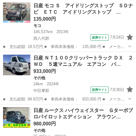
名： 日産 ■ 車種名： デイズ ■ グレード名： Ｘ ■ 排気
山梨
中巨摩郡
デイズ
日産 モコ Ｓ アイドリングストップ ＳＤナ
量： 660cc ■ ドア枚数： 5D ■ ミッション： インパネAT ■ 店
ビ ＥＴＣ アイドリングストップ …
舗...
135,000円
モコ
145,537km
2013年
7月24日
提携サイト
西八代郡
■ 支払総額: 18.5万円 ■ 車両本体価格： 135,000 円 ■ メーカー
名： 日産 ■ 車種名： モコ ■ グレード名： Ｓ アイドリング
山梨
西八代郡
モコ
日産 ＮＴ１００クリッパートラック ＤＸ ２
ストップ ＳＤナビ ＥＴＣ アイドリングストップ ＴＶ スマー
ＷＤ ５速マニュアル エアコン パ…
トキー プッ...
933,000円
その他
24km
2024年
7月30日
提携サイト
中巨摩郡
■ 支払総額: 99.9万円 ■ 車両本体価格： 933,000 円 ■ メーカー
名： 日産 ■ 車種名： ＮＴ１００クリッパートラック ■ グレー
山梨
中巨摩郡
その他
日産 ルークス ハイウェイスター Ｇターボプ
ド名： ＤＸ ２ＷＤ ５速マニュアル エアコン パワーステアリ
ロパイロットエディション アラウン…
ング 三方開...
980,000円
その他