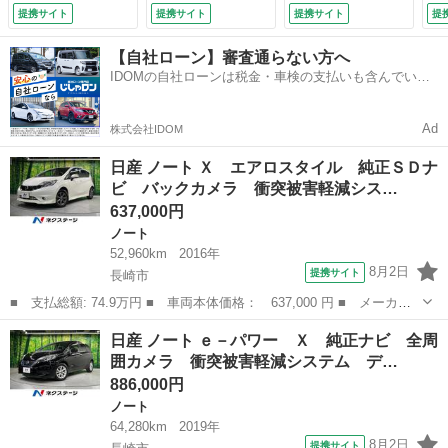
Ｃ 純正１５インチ
ドラレコ コーナー
ラ
提携サイト
提携サイト
提携サイト
提
アルミ 車線逸脱警
センサー スマート
（
報 オートライト
キー ＬＥＤヘッ
【自社ローン】審査通らない方へ
オートエアコン Ｂ
ド ＥＴＣ 純正１
IDOMの自社ローンは税金・車検の支払いも含んでいる
ｌｕｅｔｏｏｔｈ
５インチアルミ 車
ので毎月の支払額は一定
（検9.3）
線逸脱警報 （検
9.6）
Ad
株式会社IDOM
日産 ノート Ｘ エアロスタイル 純正ＳＤナ
ビ バックカメラ 衝突被害軽減シス…
637,000円
ノート
52,960km
2016年
8月2日
提携サイト
長崎市
■ 支払総額: 74.9万円 ■ 車両本体価格： 637,000 円 ■ メーカー
名： 日産 ■ 車種名： ノート ■ グレード名： Ｘ エアロスタ
長崎
長崎市
ノート
日産 ノート ｅ－パワー Ｘ 純正ナビ 全周
イル 純正ＳＤナビ バックカメラ 衝突被害軽減システム 禁煙
囲カメラ 衝突被害軽減システム デ…
車 スマートキ...
886,000円
ノート
64,280km
2019年
8月2日
提携サイト