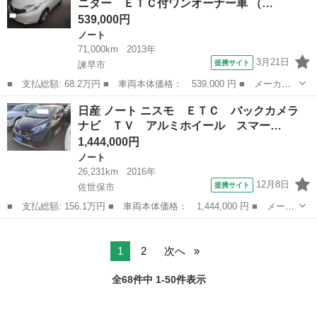
ニター ＥＴＣ付ワンオーナー車 （…
ドライト フ...
539,000円
ノート
71,000km
2013年
3月21日
提携サイト
諫早市
■ 支払総額: 68.2万円 ■ 車両本体価格： 539,000 円 ■ メーカー
名： 日産 ■ 車種名： ノート ■ グレード名： Ｘ ＤＩＧ－
長崎
諫早市
ノート
日産 ノート ニスモ ＥＴＣ バックカメラ
Ｓ ナビ バックモニター ＥＴＣ付ワンオーナー車 ■ 排気量：
ナビ ＴＶ アルミホイール スマー…
1200cc...
1,444,000円
ノート
26,231km
2016年
12月8日
提携サイト
佐世保市
■ 支払総額: 156.1万円 ■ 車両本体価格： 1,444,000 円 ■ メーカ
ー名： 日産 ■ 車種名： ノート ■ グレード名： ニスモ ＥＴ
長崎
佐世保市
ノート
Ｃ バックカメラ ナビ ＴＶ アルミホイール スマートキー ア
イドリン...
1
2
次へ
全68件中 1-50件表示