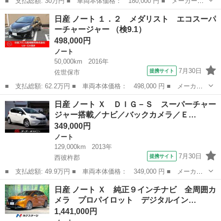
■ 支払総額: 30万円 ■ 車両本体価格： 180,000 円 ■ メーカー
名： 日産 ■ 車種名： ノート ■ グレード名： ライダー ナビ
福岡
筑後市
ノート
日産 ノート １．２ メダリスト エコスーパ
ＴＶ Ｂモニター スマートキー アルミホイール エアコン パワ
ーチャージャー （検9.1）
ステ パワーウィ...
498,000円
ノート
50,000km
2016年
7月30日
提携サイト
佐世保市
■ 支払総額: 62.2万円 ■ 車両本体価格： 498,000 円 ■ メーカー
名： 日産 ■ 車種名： ノート ■ グレード名： １．２ メダリ
長崎
佐世保市
ノート
日産 ノート Ｘ ＤＩＧ－Ｓ スーパーチャー
スト エコスーパーチャージャー ■ 排気量： 1200cc ■ ドア枚
ジャー搭載／ナビ／バックカメラ／Ｅ…
数：...
349,000円
ノート
129,000km
2013年
7月30日
提携サイト
西彼杵郡
■ 支払総額: 49.9万円 ■ 車両本体価格： 349,000 円 ■ メーカー
名： 日産 ■ 車種名： ノート ■ グレード名： Ｘ ＤＩＧ－
長崎
西彼杵郡
ノート
日産 ノート Ｘ 純正９インチナビ 全周囲カ
Ｓ スーパーチャージャー搭載／ナビ／バックカメラ／ＥＴＣ／フル
メラ プロパイロット デジタルイン…
セグＴＶ／ＣＤ...
1,441,000円