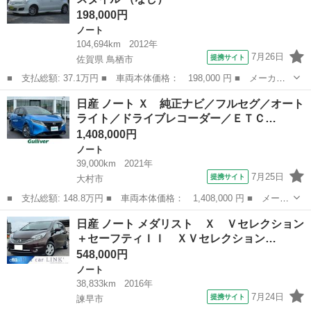
198,000円
ノート
104,694km
2012年
7月26日
提携サイト
佐賀県 鳥栖市
■ 支払総額: 37.1万円 ■ 車両本体価格： 198,000 円 ■ メーカー
名： 日産 ■ 車種名： ノート ■ グレード名： １５Ｘ Ｖセレ
佐賀
鳥栖市
ノート
日産 ノート Ｘ 純正ナビ／フルセグ／オート
クション エアロスタイル ■ 排気量： 1500cc ■ ドア枚数：
ライト／ドライブレコーダー／ＥＴＣ…
5D...
1,408,000円
ノート
39,000km
2021年
7月25日
提携サイト
大村市
■ 支払総額: 148.8万円 ■ 車両本体価格： 1,408,000 円 ■ メーカ
ー名： 日産 ■ 車種名： ノート ■ グレード名： Ｘ 純正ナビ
長崎
大村市
ノート
日産 ノート メダリスト Ｘ Ｖセレクション
／フルセグ／オートライト／ドライブレコーダー／ＥＴＣ／Ｂｌｕｅ
＋セーフティＩＩ ＸＶセレクション…
ｔｏｏｔ...
548,000円
ノート
38,833km
2016年
7月24日
提携サイト
諫早市