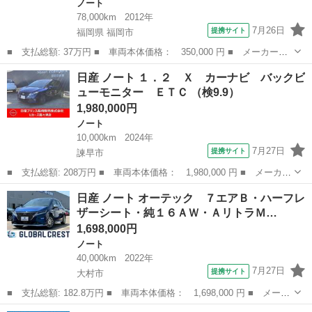
ノート
78,000km
2012年
7月26日
提携サイト
福岡県 福岡市
■ 支払総額: 37万円 ■ 車両本体価格： 350,000 円 ■ メーカー
名： 日産 ■ 車種名： ノート ■ グレード名： Ｘ ＤＩＧ－
福岡
福岡市
ノート
日産 ノート １．２ Ｘ カーナビ バックビ
Ｓ ＥＴＣ ＴＶ スマートキー アイドリングストップ 電動格納
ューモニター ＥＴＣ （検9.9）
ミラー ＣＶＴ 盗...
1,980,000円
ノート
10,000km
2024年
7月27日
提携サイト
諫早市
■ 支払総額: 208万円 ■ 車両本体価格： 1,980,000 円 ■ メーカー
名： 日産 ■ 車種名： ノート ■ グレード名： １．２ Ｘ カ
長崎
諫早市
ノート
日産 ノート オーテック ７エアＢ・ハーフレ
ーナビ バックビューモニター ＥＴＣ ■ 排気量： 1200cc ■
ザーシート・純１６ＡＷ・ＡリトラＭ…
ド...
1,698,000円
ノート
40,000km
2022年
7月27日
提携サイト
大村市
■ 支払総額: 182.8万円 ■ 車両本体価格： 1,698,000 円 ■ メーカ
ー名： 日産 ■ 車種名： ノート ■ グレード名： オーテック
長崎
大村市
ノート