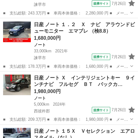
7月26日
提携サイト
諫早市
■ 支払総額: 243.3万円 ■ 車両本体価格： 2,280,000 円 ■ メーカ
ー名： 日産 ■ 車種名： ノート ■ グレード名： １．２ ＡＵ
長崎
諫早市
ノート
日産 ノート １．２ Ｘ ナビ アラウンドビ
ＴＥＣＨ クロスオーバー ■ 排気量： 1200cc ■ ドア枚数： ...
ューモニター エマブレ （検8.8）
1,680,000円
ノート
33,000km
2021年
7月26日
提携サイト
諫早市
■ 支払総額: 178.3万円 ■ 車両本体価格： 1,680,000 円 ■ メーカ
ー名： 日産 ■ 車種名： ノート ■ グレード名： １．２ Ｘ
長崎
諫早市
ノート
日産 ノート Ｘ インテリジェントキー ９イ
ナビ アラウンドビューモニター エマブレ ■ 排気量： 1200cc ...
ンチナビ フルセグ ＢＴ バックカ…
1,980,000円
ノート
5,000km
2024年
7月26日
提携サイト
西彼杵郡
■ 支払総額: 209.3万円 ■ 車両本体価格： 1,980,000 円 ■ メーカ
ー名： 日産 ■ 車種名： ノート ■ グレード名： Ｘ インテリ
長崎
西彼杵郡
ノート
日産 ノート １５Ｘ Ｖセレクション エアロ
ジェントキー ９インチナビ フルセグ ＢＴ バックカメラ ＬＥ
スタイル （なし）
Ｄライト...