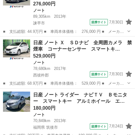
276,000円
ノート
89,305km
2013年
7月30日
提携サイト
諫早市
■ 支払総額: 44.9万円 ■ 車両本体価格： 276,000 円 ■ メーカー
名： 日産 ■ 車種名： ノート ■ グレード名： Ｘ 純正ＳＤナ
長崎
諫早市
ノート
日産 ノート Ｘ ＳＤナビ 全周囲カメラ 禁
ビ バックカメラ 禁煙車 スマートキー ＥＴＣ 純正１５インチ
煙車 コーナーセンサー スマートキ…
アルミ オー...
529,000円
ノート
78,680km
2017年
7月30日
提携サイト
西彼杵郡
■ 支払総額: 68.9万円 ■ 車両本体価格： 529,000 円 ■ メーカー
名： 日産 ■ 車種名： ノート ■ グレード名： Ｘ ＳＤナビ
長崎
西彼杵郡
ノート
日産 ノート ライダー ナビＴＶ Ｂモニタ
全周囲カメラ 禁煙車 コーナーセンサー スマートキー ＥＴＣ
ー スマートキー アルミホイール エ…
オートライト...
180,000円
ノート
70,849km
2013年
7月24日
提携サイト
福岡県 筑後市