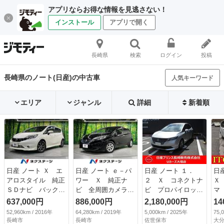
アプリならお得な情報を見逃さない！
インストール
アプリで開く
長崎県
検索
ログイン
投稿
長崎県のノート(日産)の中古車
人気キーワード
エリア
ジャンル
詳細
新着順
日産 ノート Ｘ エ
日産 ノート ｅ－パ
日産 ノート １．
日
アロスタイル 純正
ワー Ｘ 純正ナ
２ Ｘ コネクトナ
Ｘ
ＳＤナビ バックカ
ビ 全周囲カメラ
ビ プロパイロット
マ
メラ 衝突被害軽減
衝突被害軽減システ
（検10.1）
ス
637,000円
886,000円
2,180,000円
14
システム 禁煙車
ム デジタルインナ
デ
52,960km / 2016年
64,280km / 2019年
5,000km / 2025年
75,
スマートキー ＥＴ
ーミラー 禁煙車
コ
長崎市
長崎市
佐世保市
大分