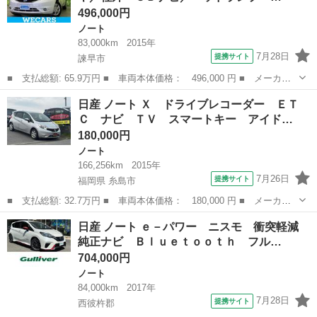
496,000円
ノート
83,000km
2015年
7月28日
提携サイト
諫早市
■ 支払総額: 65.9万円 ■ 車両本体価格： 496,000 円 ■ メーカー
名： 日産 ■ 車種名： ノート ■ グレード名： Ｘ ＤＩＧ－
長崎
諫早市
ノート
日産 ノート Ｘ ドライブレコーダー ＥＴ
Ｓ ★★★新品タイヤ／社外 ＳＤナビ／ヘッドランプ ＨＩＤ／Ｂ
Ｃ ナビ ＴＶ スマートキー アイド…
ｌｕｅｔｏｏｔ...
180,000円
ノート
166,256km
2015年
7月26日
提携サイト
福岡県 糸島市
■ 支払総額: 32.7万円 ■ 車両本体価格： 180,000 円 ■ メーカー
名： 日産 ■ 車種名： ノート ■ グレード名： Ｘ ドライブレ
福岡
糸島市
ノート
日産 ノート ｅ－パワー ニスモ 衝突軽減
コーダー ＥＴＣ ナビ ＴＶ スマートキー アイドリングストッ
純正ナビ Ｂｌｕｅｔｏｏｔｈ フル…
プ 電動格納...
704,000円
ノート
84,000km
2017年
7月28日
提携サイト
西彼杵郡