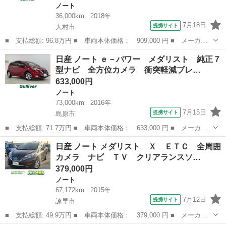
ノート
36,000km
2018年
7月18日
提携サイト
大村市
■ 支払総額: 96.8万円 ■ 車両本体価格： 909,000 円 ■ メーカー
名： 日産 ■ 車種名： ノート ■ グレード名： ｅ－パワー
長崎
大村市
ノート
日産 ノート ｅ－パワー メダリスト 純正７
Ｘ 純正ナビ（ＡＭ／ＦＭ／フルセグ／ＢＴ／ＳＤ／ＤＩＳＣ）／全
型ナビ 全方位カメラ 衝突軽減ブレ…
方位カメラ／エ...
633,000円
ノート
73,000km
2016年
7月15日
提携サイト
島原市
■ 支払総額: 71.7万円 ■ 車両本体価格： 633,000 円 ■ メーカー
名： 日産 ■ 車種名： ノート ■ グレード名： ｅ－パワー メ
長崎
島原市
ノート
日産 ノート メダリスト Ｘ ＥＴＣ 全周囲
ダリスト 純正７型ナビ 全方位カメラ 衝突軽減ブレーキ 車線逸
カメラ ナビ ＴＶ クリアランスソ…
脱警報 横滑...
379,000円
ノート
67,172km
2015年
7月12日
提携サイト
諫早市
■ 支払総額: 49.9万円 ■ 車両本体価格： 379,000 円 ■ メーカー
名： 日産 ■ 車種名： ノート ■ グレード名： メダリスト