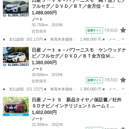
日産 ノート ｅ－パワーニスモ 純７型ナビ／
Ｓ ドライブレコーダー ＥＴＣ バックカメラ ナビ ＴＶ クリ
フルセグ／ＤＶＤ／ＢＴ／全方位・Ｅ…
アランスソナー...
1,488,000円
ノート
30,750km
2019年
7月31日
提携サイト
佐世保市
■ 支払総額: 162.1万円 ■ 車両本体価格： 1,488,000 円 ■ メーカ
ー名： 日産 ■ 車種名： ノート ■ グレード名： ｅ－パワーニ
長崎
佐世保市
ノート
日産 ノート ｅ－パワーニスモ ケンウッドナ
スモ 純７型ナビ／フルセグ／ＤＶＤ／ＢＴ／全方位・ＥＴＣ・前後
ビ／フルセグ／ＤＶＤ／ＢＴ全方位Ｍ…
ドラレコ...
1,380,000円
ノート
29,000km
2018年
7月31日
提携サイト
佐世保市
■ 支払総額: 151.3万円 ■ 車両本体価格： 1,380,000 円 ■ メーカ
ー名： 日産 ■ 車種名： ノート ■ グレード名： ｅ－パワーニ
長崎
佐世保市
ノート
日産 ノート Ｓ 新品タイヤ／保証書／社外
スモ ケンウッドナビ／フルセグ／ＤＶＤ／ＢＴ全方位Ｍ・革Ｈ／ス
ＳＤナビ／インテリジェントルームミ…
テリモ・...
1,402,000円
ノート
22,000km
2022年