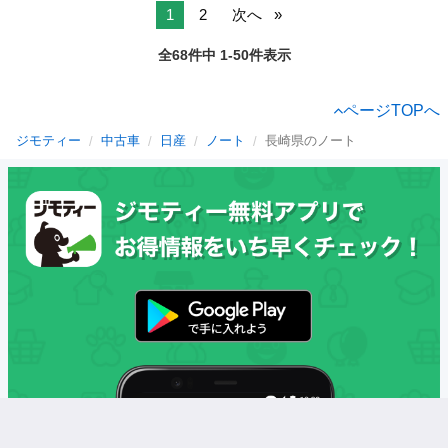
1
2
次へ
全68件中 1-50件表示
ページTOPへ
ジモティー
中古車
日産
ノート
長崎県のノート