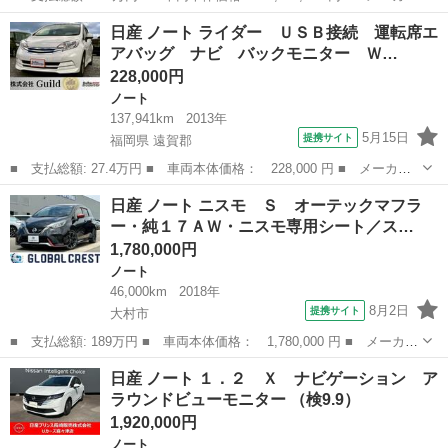
名： 日産 ■ 車種名： ノート ■ グレード名： ｅ－パワーニス
長崎
諫早市
ノート
日産 ノート ライダー ＵＳＢ接続 運転席エ
モ ナビ Ｒカメラ ブルートゥース ワンセグＴＶ 追突軽減ブレ
アバッグ ナビ バックモニター Ｗ…
ーキ 電格...
228,000円
ノート
137,941km
2013年
5月15日
提携サイト
福岡県 遠賀郡
■ 支払総額: 27.4万円 ■ 車両本体価格： 228,000 円 ■ メーカー
名： 日産 ■ 車種名： ノート ■ グレード名： ライダー ＵＳ
福岡
遠賀郡
ノート
日産 ノート ニスモ Ｓ オーテックマフラ
Ｂ接続 運転席エアバッグ ナビ バックモニター Ｗエアバッグ
ー・純１７ＡＷ・ニスモ専用シート／ス…
パワーウィン...
1,780,000円
ノート
46,000km
2018年
8月2日
提携サイト
大村市
■ 支払総額: 189万円 ■ 車両本体価格： 1,780,000 円 ■ メーカー
名： 日産 ■ 車種名： ノート ■ グレード名： ニスモ Ｓ オ
長崎
大村市
ノート
日産 ノート １．２ Ｘ ナビゲーション ア
ーテックマフラー・純１７ＡＷ・ニスモ専用シート／ステアリング・
ラウンドビューモニター （検9.9）
ＬＥＤライ...
1,920,000円
ノート