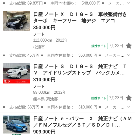
■ 支払総額: 69.8万円 ■ 車両本体価格： 548,000 円 ■ メーカー
名： 日産 ■ 車種名： ノート ■ グレード名： メダリスト
長崎
諫早市
ノート
日産 ノート Ｘ ＤＩＧ－Ｓ 車検整備付き
Ｘ Ｖセレクション＋セーフティＩＩ ＸＶセレクション＋セーフテ
ターボ キーフリー 地デジ エアコ…
ィＩＩ メモリ...
350,000円
ノート
112,000km
2012年
7月23日
提携サイト
松浦市
■ 支払総額: 45万円 ■ 車両本体価格： 350,000 円 ■ メーカー
名： 日産 ■ 車種名： ノート ■ グレード名： Ｘ ＤＩＧ－
長崎
松浦市
ノート
日産 ノート Ｓ ＤＩＧ－Ｓ 純正ナビ Ｔ
Ｓ 車検整備付き ターボ キーフリー 地デジ エアコン パワー
Ｖ アイドリングストップ バックカメ…
ウィンドウ スマー...
310,000円
ノート
99,000km
2012年
7月23日
提携サイト
熊本県 菊池郡
■ 支払総額: 38万円 ■ 車両本体価格： 310,000 円 ■ メーカー
名： 日産 ■ 車種名： ノート ■ グレード名： Ｓ ＤＩＧ－
熊本
菊池郡
ノート
日産 ノート ｅ－パワー Ｘ 純正ナビ（ＡＭ
Ｓ 純正ナビ ＴＶ アイドリングストップ バックカメラ 車検整
／ＦＭ／フルセグ／ＢＴ／ＳＤ／ＤＩ…
備付 ■ 排気量：...
909,000円