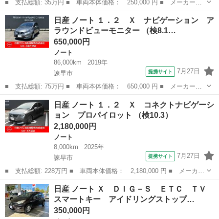
■ 支払総額: 35万円 ■ 車両本体価格： 250,000 円 ■ メーカー
名： 日産 ■ 車種名： ノート ■ グレード名： Ｘ ■ 排気
長崎
西彼杵郡
ノート
日産 ノート １．２ Ｘ ナビゲーション ア
量： 1200cc ■ ドア枚数： 5D ■ ミッション： CVT ■ 店舗
ラウンドビューモニター （検8.1…
PR...
650,000円
ノート
86,000km
2019年
7月27日
提携サイト
諫早市
■ 支払総額: 75万円 ■ 車両本体価格： 650,000 円 ■ メーカー
名： 日産 ■ 車種名： ノート ■ グレード名： １．２ Ｘ ナ
長崎
諫早市
ノート
日産 ノート １．２ Ｘ コネクトナビゲーシ
ビゲーション アラウンドビューモニター ■ 排気量： 1200cc ■
ョン プロパイロット （検10.3）
ドア枚...
2,180,000円
ノート
8,000km
2025年
7月27日
提携サイト
諫早市
■ 支払総額: 228万円 ■ 車両本体価格： 2,180,000 円 ■ メーカー
名： 日産 ■ 車種名： ノート ■ グレード名： １．２ Ｘ コ
長崎
諫早市
ノート
日産 ノート Ｘ ＤＩＧ－Ｓ ＥＴＣ ＴＶ
ネクトナビゲーション プロパイロット ■ 排気量： 1200cc ■
スマートキー アイドリングストップ…
ド...
350,000円