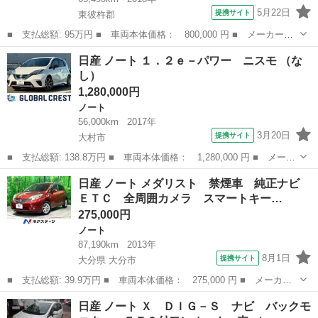
5月22日
提携サイト
東彼杵郡
■ 支払総額: 95万円 ■ 車両本体価格： 800,000 円 ■ メーカー
名： 日産 ■ 車種名： ノート ■ グレード名： ｅ－パワー
長崎
東彼杵郡
ノート
日産 ノート １．２ｅ－パワー ニスモ （な
Ｘ ワンオーナー 禁煙車 ナビゲーション ドライブレコーダー
し）
ＥＴＣ アラウンド...
1,280,000円
ノート
56,000km
2017年
3月20日
提携サイト
大村市
■ 支払総額: 138.8万円 ■ 車両本体価格： 1,280,000 円 ■ メーカ
ー名： 日産 ■ 車種名： ノート ■ グレード名： １．２ｅ－パ
長崎
大村市
ノート
日産 ノート メダリスト 禁煙車 純正ナビ
ワー ニスモ ■ 排気量： 1200cc ■ ドア枚数： 5D ■ ミ...
ＥＴＣ 全周囲カメラ スマートキー…
275,000円
ノート
87,190km
2013年
8月1日
提携サイト
大分県 大分市
■ 支払総額: 39.9万円 ■ 車両本体価格： 275,000 円 ■ メーカー
名： 日産 ■ 車種名： ノート ■ グレード名： メダリスト 禁
大分
大分市
ノート
日産 ノート Ｘ ＤＩＧ－Ｓ ナビ バックモ
煙車 純正ナビ ＥＴＣ 全周囲カメラ スマートキー ＬＥＤヘッ