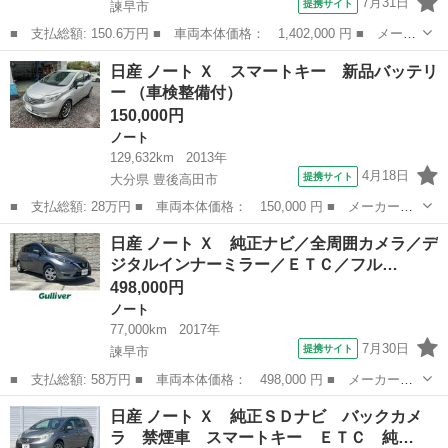
7月31日
提携サイト
諫早市
■ 支払総額: 150.6万円 ■ 車両本体価格： 1,402,000 円 ■ メーカ
ー名： 日産 ■ 車種名： ノート ■ グレード名： Ｓ 新品タイ
長崎
諫早市
ノート
日産 ノート Ｘ スマートキー 新品バッテリ
ヤ／保証書／社外 ＳＤナビ／インテリジェントルームミラー／エマ
ー （車検整備付）
ージェン...
150,000円
ノート
129,632km
2013年
4月18日
提携サイト
大分県 豊後高田市
■ 支払総額: 28万円 ■ 車両本体価格： 150,000 円 ■ メーカー
名： 日産 ■ 車種名： ノート ■ グレード名： Ｘ スマートキ
大分
豊後高田市
ノート
日産 ノート Ｘ 純正ナビ／全周囲カメラ／デ
ー 新品バッテリー ■ 排気量： 1200cc ■ ドア枚数： 5D ■ ミ
ジタルインナーミラー／ＥＴＣ／フル…
ッ...
498,000円
ノート
77,000km
2017年
7月30日
提携サイト
諫早市
■ 支払総額: 58万円 ■ 車両本体価格： 498,000 円 ■ メーカー
名： 日産 ■ 車種名： ノート ■ グレード名： Ｘ 純正ナビ／
長崎
諫早市
ノート
日産 ノート Ｘ 純正ＳＤナビ バックカメ
全周囲カメラ／デジタルインナーミラー／ＥＴＣ／フルセグ／ＣＤ／
ラ 禁煙車 スマートキー ＥＴＣ 純…
ＤＶＤ／Ｂｌｕｅ...