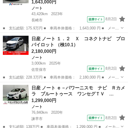
1,643,000円
ノート
43,420km
2023年
8月2日
提携サイト
長崎市
■ 支払総額: 175.9万円 ■ 車両本体価格： 1,643,000 円 ■ メーカ
ー名： 日産 ■ 車種名： ノート ■ グレード名： Ｘ ＳＤナ
長崎
長崎市
ノート
日産 ノート １．２ Ｘ コネクトナビ プロ
ビ バックカメラ 衝突被害軽減システム 禁煙車 ドラレコ コー
パイロット （検10.1）
ナーセンサ...
2,180,000円
ノート
3,000km
2025年
8月2日
提携サイト
佐世保市
■ 支払総額: 228.3万円 ■ 車両本体価格： 2,180,000 円 ■ メーカ
ー名： 日産 ■ 車種名： ノート ■ グレード名： １．２ Ｘ
長崎
佐世保市
ノート
日産 ノート ｅ－パワーニスモ ナビ Ｒカメ
コネクトナビ プロパイロット ■ 排気量： 1200cc ■ ドア枚数...
ラ ブルートゥース ワンセグＴＶ …
1,299,000円
ノート
76,840km
2020年
8月2日
提携サイト
諫早市
■ 支払総額: 139万円 ■ 車両本体価格： 1,299,000 円 ■ メーカー