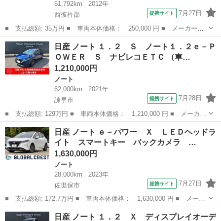
61,792km
2012年
7月27日
提携サイト
西彼杵郡
■ 支払総額: 35万円 ■ 車両本体価格： 250,000 円 ■ メーカー
名： 日産 ■ 車種名： ノート ■ グレード名： Ｘ ■ 排気
長崎
西彼杵郡
ノート
日産 ノート １．２ Ｓ ノート１．２ｅ－Ｐ
量： 1200cc ■ ドア枚数： 5D ■ ミッション： CVT ■ 店舗
ＯＷＥＲ Ｓ ナビレコＥＴＣ （車…
PR...
1,210,000円
ノート
62,000km
2021年
7月28日
提携サイト
諫早市
■ 支払総額: 129万円 ■ 車両本体価格： 1,210,000 円 ■ メーカー
名： 日産 ■ 車種名： ノート ■ グレード名： １．２ Ｓ ノ
長崎
諫早市
ノート
日産 ノート ｅ－パワー Ｘ ＬＥＤヘッドラ
ート１．２ｅ－ＰＯＷＥＲ Ｓ ナビレコＥＴＣ ■ 排気量：
イト スマートキー バックカメラ …
1200cc...
1,630,000円
ノート
28,000km
2023年
7月27日
提携サイト
佐世保市
■ 支払総額: 172.7万円 ■ 車両本体価格： 1,630,000 円 ■ メーカ
ー名： 日産 ■ 車種名： ノート ■ グレード名： ｅ－パワー
長崎
佐世保市
ノート
日産 ノート １．２ Ｘ ディスプレイオーデ
Ｘ ＬＥＤヘッドライト スマートキー バックカメラ エアバッ