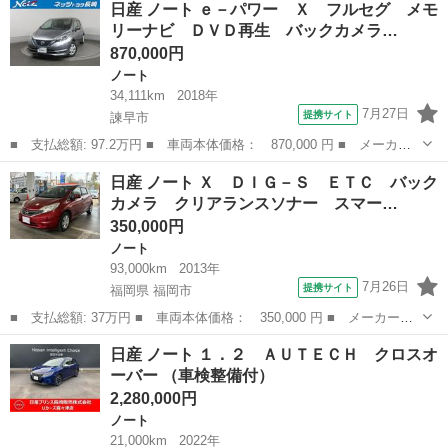
日産 ノート ｅ－パワー Ｘ フルセグ メモ
７エアＢ・ハーフレザーシート・純１６ＡＷ・ＡリトラＭ・エマージ
リーナビ ＤＶＤ再生 バックカメラ…
ェンシー...
870,000円
ノート
34,111km
2018年
7月27日
提携サイト
諫早市
■ 支払総額: 97.2万円 ■ 車両本体価格： 870,000 円 ■ メーカー
名： 日産 ■ 車種名： ノート ■ グレード名： ｅ－パワー
長崎
諫早市
ノート
日産 ノート Ｘ ＤＩＧ－Ｓ ＥＴＣ バック
Ｘ フルセグ メモリーナビ ＤＶＤ再生 バックカメラ 衝突被害
カメラ クリアランスソナー スマー…
軽減システム ...
350,000円
ノート
93,000km
2013年
7月26日
提携サイト
福岡県 福岡市
■ 支払総額: 37万円 ■ 車両本体価格： 350,000 円 ■ メーカー
名： 日産 ■ 車種名： ノート ■ グレード名： Ｘ ＤＩＧ－
福岡
福岡市
ノート
日産 ノート １．２ ＡＵＴＥＣＨ クロスオ
Ｓ ＥＴＣ バックカメラ クリアランスソナー スマートキー ア
ーバー （車検整備付）
イドリングストップ...
2,280,000円
ノート
21,000km
2022年