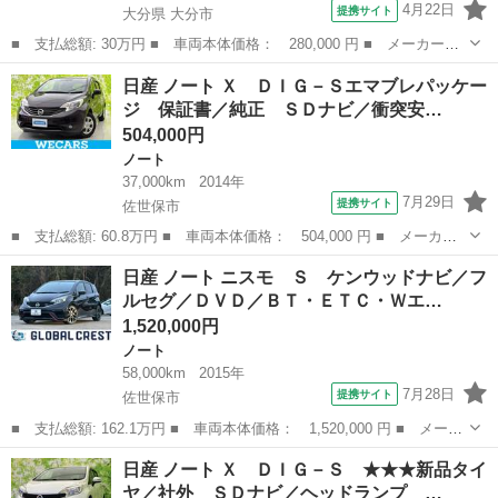
4月22日
提携サイト
大分県 大分市
■ 支払総額: 30万円 ■ 車両本体価格： 280,000 円 ■ メーカー
名： 日産 ■ 車種名： ノート ■ グレード名： Ｘ ＤＩＧ－
大分
大分市
ノート
日産 ノート Ｘ ＤＩＧ－Ｓエマブレパッケー
Ｓ ナビ フルセグ ミラー内蔵アラウンドビューモニター レーン
ジ 保証書／純正 ＳＤナビ／衝突安…
キープサポート オ...
504,000円
ノート
37,000km
2014年
7月29日
提携サイト
佐世保市
■ 支払総額: 60.8万円 ■ 車両本体価格： 504,000 円 ■ メーカー
名： 日産 ■ 車種名： ノート ■ グレード名： Ｘ ＤＩＧ－Ｓ
長崎
佐世保市
ノート
日産 ノート ニスモ Ｓ ケンウッドナビ／フ
エマブレパッケージ 保証書／純正 ＳＤナビ／衝突安全装置／車線
ルセグ／ＤＶＤ／ＢＴ・ＥＴＣ・Ｗエ…
逸脱防止支援...
1,520,000円
ノート
58,000km
2015年
7月28日
提携サイト
佐世保市
■ 支払総額: 162.1万円 ■ 車両本体価格： 1,520,000 円 ■ メーカ
ー名： 日産 ■ 車種名： ノート ■ グレード名： ニスモ Ｓ
長崎
佐世保市
ノート
日産 ノート Ｘ ＤＩＧ－Ｓ ★★★新品タイ
ケンウッドナビ／フルセグ／ＤＶＤ／ＢＴ・ＥＴＣ・ＷエアＢ・純１
ヤ／社外 ＳＤナビ／ヘッドランプ …
７ＡＷ・...