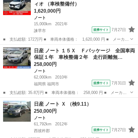
ィオ （車検整備付）
グ ナビ ...
1,620,000円
ノート
15,000km
2021年
7月27日
提携サイト
諫早市
■ 支払総額: 172万円 ■ 車両本体価格： 1,620,000 円 ■ メーカー
名： 日産 ■ 車種名： ノート ■ グレード名： １．２ Ｘ デ
長崎
諫早市
ノート
日産 ノート １５Ｘ Ｆパッケージ 全国車両
ィスプレイオーディオ ■ 排気量： 1200cc ■ ドア枚数： 5D ...
保証１年 車検整備２年 走行距離無…
258,000円
ノート
62,000km
2010年
7月31日
提携サイト
福岡県 福岡市
■ 支払総額: 35.8万円 ■ 車両本体価格： 258,000 円 ■ メーカー
名： 日産 ■ 車種名： ノート ■ グレード名： １５Ｘ Ｆパッ
福岡
福岡市
ノート
日産 ノート Ｘ （検9.11）
ケージ 全国車両保証１年 車検整備２年 走行距離無制限 ロード
250,000円
付き ワンオ...
ノート
61,792km
2012年
7月27日
提携サイト
西彼杵郡