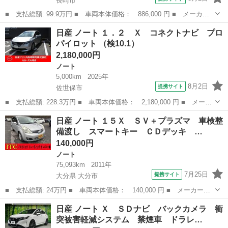
長崎市
■ 支払総額: 99.9万円 ■ 車両本体価格： 886,000 円 ■ メーカー
名： 日産 ■ 車種名： ノート ■ グレード名： ｅ－パワー
長崎
長崎市
ノート
日産 ノート １．２ Ｘ コネクトナビ プロ
Ｘ 純正ナビ 全周囲カメラ 衝突被害軽減システム デジタルイン
パイロット （検10.1）
ナーミラー 禁...
2,180,000円
ノート
5,000km
2025年
8月2日
提携サイト
佐世保市
■ 支払総額: 228.3万円 ■ 車両本体価格： 2,180,000 円 ■ メーカ
ー名： 日産 ■ 車種名： ノート ■ グレード名： １．２ Ｘ
長崎
佐世保市
ノート
日産 ノート １５Ｘ ＳＶ＋プラズマ 車検整
コネクトナビ プロパイロット ■ 排気量： 1200cc ■ ドア枚数...
備渡し スマートキー ＣＤデッキ …
140,000円
ノート
75,093km
2011年
7月25日
提携サイト
大分県 大分市
■ 支払総額: 24万円 ■ 車両本体価格： 140,000 円 ■ メーカー
名： 日産 ■ 車種名： ノート ■ グレード名： １５Ｘ ＳＶ＋
大分
大分市
ノート
日産 ノート Ｘ ＳＤナビ バックカメラ 衝
プラズマ 車検整備渡し スマートキー ＣＤデッキ オートエアコ
突被害軽減システム 禁煙車 ドラレ…
ン 電格ミラー ...