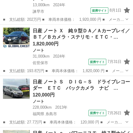
13,000km
2024年
8月1日
提携サイト
諫早市
■ 支払総額: 202万円 ■ 車両本体価格： 1,920,000 円 ■ メーカー
名： 日産 ■ 車種名： ノート ■ グレード名： １．２ Ｘ ナ
長崎
諫早市
ノート
日産 ノート Ｘ 純９型ＤＡ／Ａカープレイ／
ビゲーション アラウンドビューモニター ■ 排気量： 1200cc
ＢＴ／Ｂカメラ・ステリモ・ＥＴＣ・…
■ ...
1,820,000円
ノート
31,000km
2024年
7月31日
提携サイト
佐世保市
■ 支払総額: 193.8万円 ■ 車両本体価格： 1,820,000 円 ■ メーカ
ー名： 日産 ■ 車種名： ノート ■ グレード名： Ｘ 純９型Ｄ
長崎
佐世保市
ノート
日産 ノート Ｓ ＤＩＧ－Ｓ ドライブレコー
Ａ／Ａカープレイ／ＢＴ／Ｂカメラ・ステリモ・ＥＴＣ・７エアＢ・
ダー ＥＴＣ バックカメラ ナビ …
ＬＥＤヘ...
120,000円
ノート
228,000km
2013年
7月26日
提携サイト
福岡県 糸島市
■ 支払総額: 27.7万円 ■ 車両本体価格： 120,000 円 ■ メーカー
名： 日産 ■ 車種名： ノート ■ グレード名： Ｓ ＤＩＧ－
福岡
糸島市
ノート