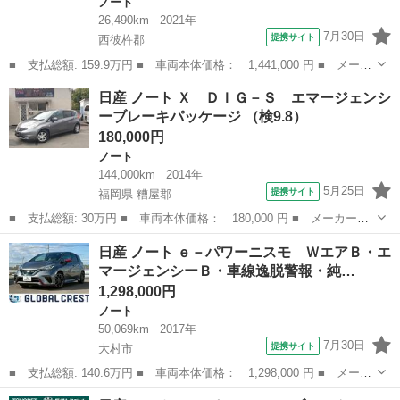
ノート
26,490km
2021年
7月30日
提携サイト
西彼杵郡
■ 支払総額: 159.9万円 ■ 車両本体価格： 1,441,000 円 ■ メーカ
ー名： 日産 ■ 車種名： ノート ■ グレード名： Ｘ 純正９イ
長崎
西彼杵郡
ノート
日産 ノート Ｘ ＤＩＧ－Ｓ エマージェンシ
ンチナビ 全周囲カメラ プロパイロット デジタルインナーミラ
ーブレーキパッケージ （検9.8）
ー 衝突被...
180,000円
ノート
144,000km
2014年
5月25日
提携サイト
福岡県 糟屋郡
■ 支払総額: 30万円 ■ 車両本体価格： 180,000 円 ■ メーカー
名： 日産 ■ 車種名： ノート ■ グレード名： Ｘ ＤＩＧ－
福岡
糟屋郡
ノート
日産 ノート ｅ－パワーニスモ ＷエアＢ・エ
Ｓ エマージェンシーブレーキパッケージ ■ 排気量： 1200cc ■
マージェンシーＢ・車線逸脱警報・純…
ドア枚数...
1,298,000円
ノート
50,069km
2017年
7月30日
提携サイト
大村市
■ 支払総額: 140.6万円 ■ 車両本体価格： 1,298,000 円 ■ メーカ
ー名： 日産 ■ 車種名： ノート ■ グレード名： ｅ－パワーニ
長崎
大村市
ノート