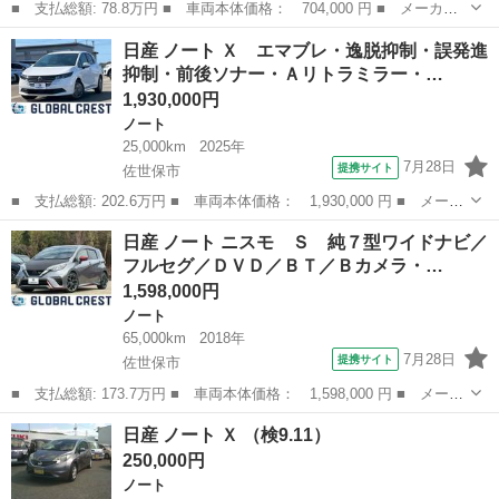
■ 支払総額: 78.8万円 ■ 車両本体価格： 704,000 円 ■ メーカー
名： 日産 ■ 車種名： ノート ■ グレード名： ｅ－パワー ニ
長崎
西彼杵郡
ノート
日産 ノート Ｘ エマブレ・逸脱抑制・誤発進
スモ 衝突軽減 純正ナビ Ｂｌｕｅｔｏｏｔｈ フルセグＴＶ 全
抑制・前後ソナー・Ａリトラミラー・…
方位カメラ ...
1,930,000円
ノート
25,000km
2025年
7月28日
提携サイト
佐世保市
■ 支払総額: 202.6万円 ■ 車両本体価格： 1,930,000 円 ■ メーカ
ー名： 日産 ■ 車種名： ノート ■ グレード名： Ｘ エマブ
長崎
佐世保市
ノート
日産 ノート ニスモ Ｓ 純７型ワイドナビ／
レ・逸脱抑制・誤発進抑制・前後ソナー・Ａリトラミラー・Ｐガラ
フルセグ／ＤＶＤ／ＢＴ／Ｂカメラ・…
ス・ＬＥＤ ...
1,598,000円
ノート
65,000km
2018年
7月28日
提携サイト
佐世保市
■ 支払総額: 173.7万円 ■ 車両本体価格： 1,598,000 円 ■ メーカ
ー名： 日産 ■ 車種名： ノート ■ グレード名： ニスモ Ｓ
長崎
佐世保市
ノート
日産 ノート Ｘ （検9.11）
純７型ワイドナビ／フルセグ／ＤＶＤ／ＢＴ／Ｂカメラ・革Ｈ／ステ
250,000円
リモ・Ｗ...
ノート