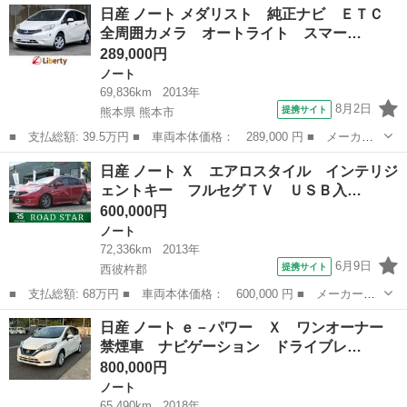
長崎
諫早市
ノート
日産 ノート メダリスト 純正ナビ ＥＴＣ
Ｘ ＥＴＣ 全周囲カメラ ナビ ＴＶ クリアランスソナー レー
全周囲カメラ オートライト スマー…
ンアシスト 衝...
289,000円
ノート
69,836km
2013年
8月2日
提携サイト
熊本県 熊本市
■ 支払総額: 39.5万円 ■ 車両本体価格： 289,000 円 ■ メーカー
名： 日産 ■ 車種名： ノート ■ グレード名： メダリスト 純
熊本
熊本市
ノート
日産 ノート Ｘ エアロスタイル インテリジ
正ナビ ＥＴＣ 全周囲カメラ オートライト スマートキー アイ
ェントキー フルセグＴＶ ＵＳＢ入…
ドリングスト...
600,000円
ノート
72,336km
2013年
6月9日
提携サイト
西彼杵郡
■ 支払総額: 68万円 ■ 車両本体価格： 600,000 円 ■ メーカー
名： 日産 ■ 車種名： ノート ■ グレード名： Ｘ エアロスタ
長崎
西彼杵郡
ノート
日産 ノート ｅ－パワー Ｘ ワンオーナー
イル インテリジェントキー フルセグＴＶ ＵＳＢ入力端子 アル
禁煙車 ナビゲーション ドライブレ…
ミホイール アイ...
800,000円
ノート
65,490km
2018年