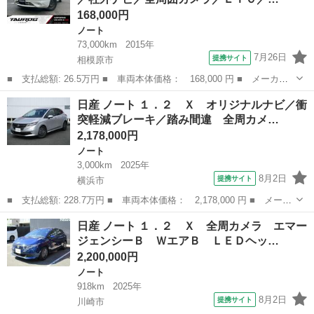
168,000円
ノート
73,000km
2015年
7月26日
提携サイト
相模原市
■ 支払総額: 26.5万円 ■ 車両本体価格： 168,000 円 ■ メーカー
名： 日産 ■ 車種名： ノート ■ グレード名： Ｘ ＤＩＧ－
神奈川
相模原市
ノート
日産 ノート １．２ Ｘ オリジナルナビ／衝
Ｓ ユーザー買取車／社外ナビ／全周囲カメラ／ＥＴＣ／テレビ／オ
突軽減ブレーキ／踏み間違 全周カメ…
ートエアコン／...
2,178,000円
ノート
3,000km
2025年
8月2日
提携サイト
横浜市
■ 支払総額: 228.7万円 ■ 車両本体価格： 2,178,000 円 ■ メーカ
ー名： 日産 ■ 車種名： ノート ■ グレード名： １．２ Ｘ
神奈川
横浜市
ノート
日産 ノート １．２ Ｘ 全周カメラ エマー
オリジナルナビ／衝突軽減ブレーキ／踏み間違 全周カメラ エマー
ジェンシーＢ ＷエアＢ ＬＥＤヘッ…
ジェンシ...
2,200,000円
ノート
918km
2025年
8月2日
提携サイト
川崎市