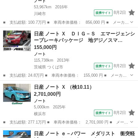
ノート
53,967km
2016年
8月2日
提携サイト
川崎市
■ 支払総額: 100.7万円 ■ 車両本体価格： 856,000 円 ■ メーカー
名： 日産 ■ 車種名： ノート ■ グレード名： ｅ－パワー メ
神奈川
川崎市
ノート
日産 ノート Ｘ ＤＩＧ－Ｓ エマージェンシ
ダリスト 禁煙車ハーフレザーシートエマ－ジェンシーブレ－キ衝突
ーブレーキパッケージ 地デジ／スマ…
軽減アラウ...
155,000円
ノート
115,738km
2013年
8月2日
提携サイト
茨城県 つくば市
■ 支払総額: 24.8万円 ■ 車両本体価格： 155,000 円 ■ メーカー
名： 日産 ■ 車種名： ノート ■ グレード名： Ｘ ＤＩＧ－
茨城
つくば市
ノート
日産 ノート Ｘ （検10.11）
Ｓ エマージェンシーブレーキパッケージ 地デジ／スマートキー／
2,701,000円
プッシュスター...
ノート
5,000km
2025年
8月2日
提携サイト
横浜市
■ 支払総額: 277.1万円 ■ 車両本体価格： 2,701,000 円 ■ メーカ
ー名： 日産 ■ 車種名： ノート ■ グレード名： Ｘ ■ 排気
神奈川
横浜市
ノート
日産 ノート ｅ－パワー メダリスト 衝突軽
量： 1200cc ■ ドア枚数： 5D ■ ミッション： AT ■ ...