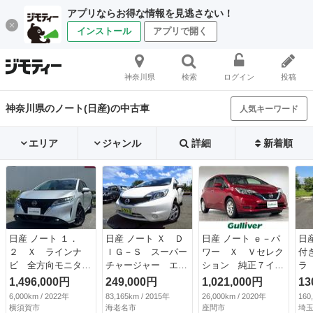
アプリならお得な情報を見逃さない！
インストール
アプリで開く
神奈川県
検索
ログイン
投稿
神奈川県のノート(日産)の中古車
人気キーワード
エリア
ジャンル
詳細
新着順
日産 ノート １．
日産 ノート Ｘ Ｄ
日産 ノート ｅ－パ
日
２ Ｘ ラインナ
ＩＧ－Ｓ スーパー
ワー Ｘ Ｖセレク
付
ビ 全方向モニタ
チャージャー エマ
ション 純正７イン
ラ
ー 全周カメラ エ
ージェンシーブレー
チＳＤナビＡＭ Ｆ
ラー
1,496,000円
249,000円
1,021,000円
13
マージェンシーＢ
キ ナビ フルセ
Ｍ Ｂｌｕｅｔｏｏ
6,000km / 2022年
83,165km / 2015年
26,000km / 2020年
160
ＷエアＢ ＬＥＤヘ
グ ブルートゥー
ｔｈ ＳＤ ＤＶＤ
横須賀市
海老名市
座間市
埼玉