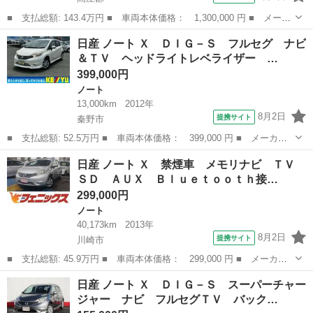
■ 支払総額: 143.4万円 ■ 車両本体価格： 1,300,000 円 ■ メーカ
ー名： 日産 ■ 車種名： ノート ■ グレード名： ニスモ オプ
神奈川
高座郡
ノート
日産 ノート Ｘ ＤＩＧ－Ｓ フルセグ ナビ
ションレカロバケットシート アルカンターラステアリング 純正１
＆ＴＶ ヘッドライトレベライザー …
６ＡＷ ...
399,000円
ノート
13,000km
2012年
8月2日
提携サイト
秦野市
■ 支払総額: 52.5万円 ■ 車両本体価格： 399,000 円 ■ メーカー
名： 日産 ■ 車種名： ノート ■ グレード名： Ｘ ＤＩＧ－
神奈川
秦野市
ノート
日産 ノート Ｘ 禁煙車 メモリナビ ＴＶ
Ｓ フルセグ ナビ＆ＴＶ ヘッドライトレベライザー エコモー
ＳＤ ＡＵＸ Ｂｌｕｅｔｏｏｔｈ接…
ド アイドリング...
299,000円
ノート
40,173km
2013年
8月2日
提携サイト
川崎市
■ 支払総額: 45.9万円 ■ 車両本体価格： 299,000 円 ■ メーカー
名： 日産 ■ 車種名： ノート ■ グレード名： Ｘ 禁煙車 メ
神奈川
川崎市
ノート
日産 ノート Ｘ ＤＩＧ－Ｓ スーパーチャー
モリナビ ＴＶ ＳＤ ＡＵＸ Ｂｌｕｅｔｏｏｔｈ接続 アイドリ
ジャー ナビ フルセグＴＶ バック…
ングストップ...