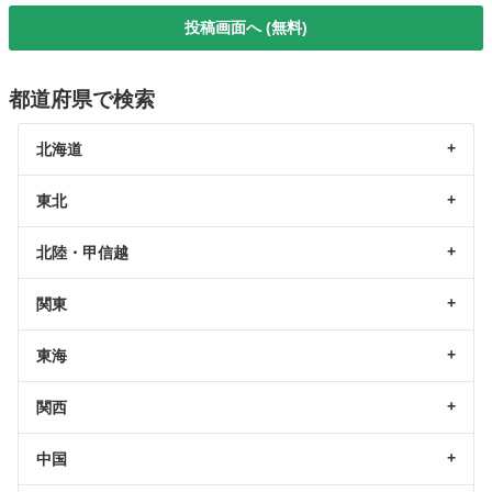
投稿画面へ (無料)
都道府県で検索
北海道
東北
北陸・甲信越
関東
東海
関西
中国