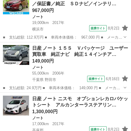
／保証書／純正 ＳＤナビ／インテリ…
ーナビ・...
967,000円
ノート
19,000km
2017年
8月2日
提携サイト
横浜市
■ 支払総額: 112.9万円 ■ 車両本体価格： 967,000 円 ■ メーカー
名： 日産 ■ 車種名： ノート ■ グレード名： ｅパワーメダリ
神奈川
横浜市
ノート
日産 ノート １５Ｓ Ｖパッケージ ユーザー
スト 新品タイヤ／保証書／純正 ＳＤナビ／インテリジェントルー
買取車 純正ナビ 純正１４インチア…
ムミラー／...
149,000円
ノート
55,000km
2006年
6月16日
提携サイト
千葉県 野田市
■ 支払総額: 24.9万円 ■ 車両本体価格： 149,000 円 ■ メーカー
名： 日産 ■ 車種名： ノート ■ グレード名： １５Ｓ Ｖパッ
千葉
野田市
ノート
日産 ノート ニスモ オプションレカロバケッ
ケージ ユーザー買取車 純正ナビ 純正１４インチアルミホイー
トシート アルカンターラステアリン…
ル ＨＩＤヘッ...
1,300,000円
ノート
17,000km
2017年
8月2日
提携サイト
高座郡