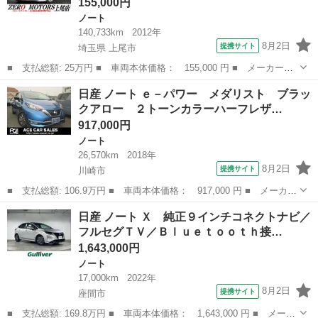
155,000円
ノート
140,733km
2012年
8月2日
提携サイト
埼玉県 上尾市
■ 支払総額: 25万円 ■ 車両本体価格： 155,000 円 ■ メーカー
名： 日産 ■ 車種名： ノート ■ グレード名： Ｘ ＤＩＧ－
埼玉
上尾市
ノート
日産 ノート ｅ－パワー メダリスト ブラッ
Ｓ スーパーチャージャー ナビ フルセグＴＶ バックカメラ Ｅ
クアロー ２トーンカラーハーフレザ…
ＴＣ スマートキー...
917,000円
ノート
26,570km
2018年
8月2日
提携サイト
川崎市
■ 支払総額: 106.9万円 ■ 車両本体価格： 917,000 円 ■ メーカー
名： 日産 ■ 車種名： ノート ■ グレード名： ｅ－パワー メ
神奈川
川崎市
ノート
日産 ノート Ｘ 純正９インチコネクトナビ／
ダリスト ブラックアロー ２トーンカラーハーフレザシート衝突軽
フルセグＴＶ／Ｂｌｕｅｔｏｏｔｈ接…
減アイドリ...
1,643,000円
ノート
17,000km
2022年
8月2日
提携サイト
座間市
■ 支払総額: 169.8万円 ■ 車両本体価格： 1,643,000 円 ■ メーカ