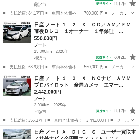
8月2日
提携サイト
藤沢市
■ 支払総額: 84.1万円 ■ 車両本体価格： 700,000 円 ■ メーカー
名： 日産 ■ 車種名： ノート ■ グレード名： １．２ ｅ－Ｐ
神奈川
藤沢市
ノート
日産 ノート １．２ Ｘ ＣＤ／ＡＭ／ＦＭ
ＯＷＥＲ Ｘ メモリーナビＭＭ３１９Ｄ－Ｗ 軽減ブレーキ 整備
前後Ｄレコ １オーナー １年保証 …
記録簿 バッ...
550,000円
ノート
19,000km
2020年
8月2日
提携サイト
横浜市
■ 支払総額: 68.6万円 ■ 車両本体価格： 550,000 円 ■ メーカー
名： 日産 ■ 車種名： ノート ■ グレード名： １．２ Ｘ Ｃ
神奈川
横浜市
ノート
日産 ノート １．２ Ｘ ＮＣナビ ＡＶＭ
Ｄ／ＡＭ／ＦＭ 前後Ｄレコ １オーナー １年保証 アイドリング
プロパイロット 全周カメラ エマー…
ストップ車 ...
2,442,000円
ノート
3,000km
2025年
8月2日
提携サイト
平塚市
■ 支払総額: 255.1万円 ■ 車両本体価格： 2,442,000 円 ■ メーカ
ー名： 日産 ■ 車種名： ノート ■ グレード名： １．２ Ｘ
神奈川
平塚市
ノート
日産 ノート Ｘ ＤＩＧ－Ｓ ユーザー買取車
ＮＣナビ ＡＶＭ プロパイロット 全周カメラ エマージェンシー
／社外ナビ／全周囲カメラ／ＥＴＣ／…
Ｂ Ｗエ...