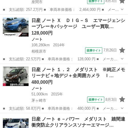
8月3日
提携サイト
座間市
■ 支払総額: 257.2万円 ■ 車両本体価格： 2,464,000 円 ■ メーカ
ー名： 日産 ■ 車種名： ノート ■ グレード名： １．２ Ｘ
神奈川
座間市
ノート
日産 ノート Ｘ ＤＩＧ－Ｓ エマージェンシ
ＮＣナビ／アラウンドビューモニター／踏み間違 全周カメラ エマ
ーブレーキパッケージ ユーザー買取…
ージェン...
128,000円
ノート
108,280km
2014年
7月26日
提携サイト
相模原市
■ 支払総額: 22.5万円 ■ 車両本体価格： 128,000 円 ■ メーカー
名： 日産 ■ 車種名： ノート ■ グレード名： Ｘ ＤＩＧ－
神奈川
相模原市
ノート
日産 ノート １．２ メダリスト ※純正メモ
Ｓ エマージェンシーブレーキパッケージ ユーザー買取車／ＥＴＣ
リーナビ＋地デジ＋全周囲カメラ Ｉ…
／ナビ／ＴＶ／...
480,000円
ノート
51,000km
2015年
8月3日
提携サイト
茅ヶ崎市
■ 支払総額: 58.8万円 ■ 車両本体価格： 480,000 円 ■ メーカー
名： 日産 ■ 車種名： ノート ■ グレード名： １．２ メダリ
神奈川
茅ヶ崎市
ノート
日産 ノート ｅ－パワー メダリスト 踏間違
スト ※純正メモリーナビ＋地デジ＋全周囲カメラ Ｉ－ＳＴＯＰ
衝突防止クリアランスソナーエマージ…
車線逸脱警告...