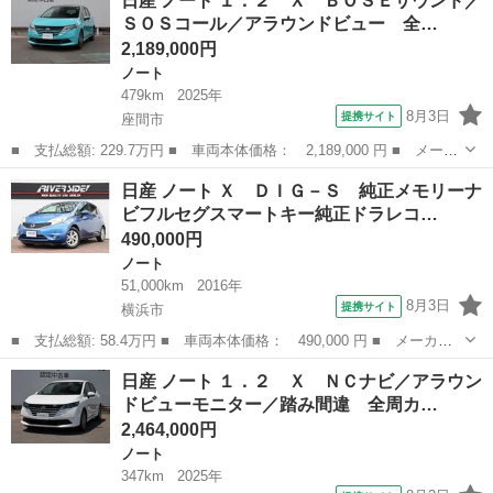
日産 ノート １．２ Ｘ ＢＯＳＥサウンド／
ー・プッシュスタート・ラジオ・エアコン・ＴＶ・ナビ・ＣＤ・ＥＴ
ＳＯＳコール／アラウンドビュー 全…
Ｃ・開錠ボタ...
2,189,000円
ノート
479km
2025年
8月3日
提携サイト
座間市
■ 支払総額: 229.7万円 ■ 車両本体価格： 2,189,000 円 ■ メーカ
ー名： 日産 ■ 車種名： ノート ■ グレード名： １．２ Ｘ
神奈川
座間市
ノート
日産 ノート Ｘ ＤＩＧ－Ｓ 純正メモリーナ
ＢＯＳＥサウンド／ＳＯＳコール／アラウンドビュー 全周カメラ
ビフルセグスマートキー純正ドラレコ…
エマージ...
490,000円
ノート
51,000km
2016年
8月3日
提携サイト
横浜市
■ 支払総額: 58.4万円 ■ 車両本体価格： 490,000 円 ■ メーカー
名： 日産 ■ 車種名： ノート ■ グレード名： Ｘ ＤＩＧ－
神奈川
横浜市
ノート
日産 ノート １．２ Ｘ ＮＣナビ／アラウン
Ｓ 純正メモリーナビフルセグスマートキー純正ドラレコＥＴＣエマ
ドビューモニター／踏み間違 全周カ…
ージェンシーブ...
2,464,000円
ノート
347km
2025年