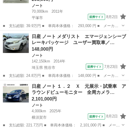
ノート
70,000km
2011年
8月2日
提携サイト
平塚市
■ 支払総額: 39.9万円 ■ 車両本体価格： 293,000 円 ■ メーカー
名： 日産 ■ 車種名： ノート ■ グレード名： １５Ｘ ＳＶ
神奈川
平塚市
ノート
日産 ノート メダリスト エマージェンシーブ
純正７型ＳＤナビ インテリジェントキー エコモード ヘッドライ
レーキパッケージ ユーザー買取車／…
トレベライザ...
148,000円
ノート
142,150km
2014年
7月23日
提携サイト
埼玉県 熊谷市
■ 支払総額: 24.8万円 ■ 車両本体価格： 148,000 円 ■ メーカー
名： 日産 ■ 車種名： ノート ■ グレード名： メダリスト エ
埼玉
熊谷市
ノート
日産 ノート １．２ Ｘ 元展示・試乗車 ア
マージェンシーブレーキパッケージ ユーザー買取車／エマージェン
ラウンドビューモニター 全周カメラ…
シーブレーキ...
2,101,000円
ノート
4,000km
2025年
8月2日
提携サイト
横須賀市
■ 支払総額: 221.7万円 ■ 車両本体価格： 2,101,000 円 ■ メーカ