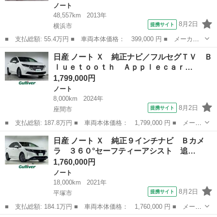
ノート
48,557km
2013年
8月2日
提携サイト
横浜市
■ 支払総額: 55.4万円 ■ 車両本体価格： 399,000 円 ■ メーカー
名： 日産 ■ 車種名： ノート ■ グレード名： メダリスト Ｄ
神奈川
横浜市
ノート
日産 ノート Ｘ 純正ナビ／フルセグＴＶ Ｂ
ＩＧ－Ｓ 純正メモリーナビ アラウンドビューモニター ＤＶＤ再
ｌｕｅｔｏｏｔｈ Ａｐｐｌｅｃａｒ…
生 Ｂｔ接続...
1,799,000円
ノート
8,000km
2024年
8月2日
提携サイト
座間市
■ 支払総額: 187.8万円 ■ 車両本体価格： 1,799,000 円 ■ メーカ
ー名： 日産 ■ 車種名： ノート ■ グレード名： Ｘ 純正ナビ
神奈川
座間市
ノート
日産 ノート Ｘ 純正９インチナビ Ｂカメ
／フルセグＴＶ Ｂｌｕｅｔｏｏｔｈ Ａｐｐｌｅｃａｒｐｌａｙ
ラ ３６０°セーフティーアシスト 追…
Ａｎｄｒ...
1,760,000円
ノート
18,000km
2021年
8月2日
提携サイト
平塚市
■ 支払総額: 184.1万円 ■ 車両本体価格： 1,760,000 円 ■ メーカ
ー名： 日産 ■ 車種名： ノート ■ グレード名： Ｘ 純正９イ