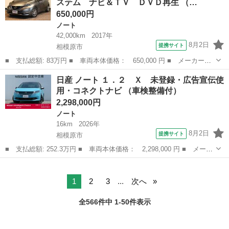
ステム ナビ＆ＴＶ ＤＶＤ再生 （…
Ｄ ＥＴＣスマート...
650,000円
ノート
42,000km
2017年
8月2日
提携サイト
相模原市
■ 支払総額: 83万円 ■ 車両本体価格： 650,000 円 ■ メーカー
名： 日産 ■ 車種名： ノート ■ グレード名： ｅ－パワー
神奈川
相模原市
ノート
日産 ノート １．２ Ｘ 未登録・広告宣伝使
Ｘ 衝突被害軽減システム ナビ＆ＴＶ ＤＶＤ再生 ■ 排気量：
用・コネクトナビ （車検整備付）
1200cc ■...
2,298,000円
ノート
16km
2026年
8月2日
提携サイト
相模原市
■ 支払総額: 252.3万円 ■ 車両本体価格： 2,298,000 円 ■ メーカ
ー名： 日産 ■ 車種名： ノート ■ グレード名： １．２ Ｘ
神奈川
相模原市
ノート
未登録・広告宣伝使用・コネクトナビ ■ 排気量： 1200cc ■ ド...
1
2
3
...
次へ
全566件中 1-50件表示