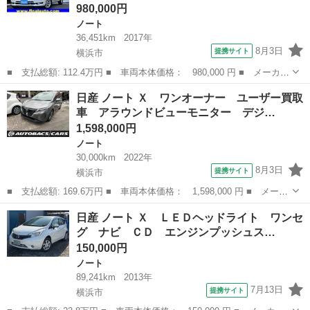
980,000円
ノート
36,451km
2017年
8月3日
提携サイト
横浜市
■ 支払総額: 112.4万円 ■ 車両本体価格： 980,000 円 ■ メーカー
名： 日産 ■ 車種名： ノート ■ グレード名： ｅ－パワー メ
神奈川
横浜市
ノート
日産 ノート Ｘ ワンオーナー ユーザー買取
ダリスト 踏間違衝突防止クリアランスソナーエマージェンシーブレ
車 アラウンドビューモニター デジ…
ーキ禁煙ワ...
1,598,000円
ノート
30,000km
2022年
8月3日
提携サイト
横浜市
■ 支払総額: 169.6万円 ■ 車両本体価格： 1,598,000 円 ■ メーカ
ー名： 日産 ■ 車種名： ノート ■ グレード名： Ｘ ワンオー
神奈川
横浜市
ノート
日産 ノート Ｘ ＬＥＤヘッドライト ワンセ
ナー ユーザー買取車 アラウンドビューモニター デジタルミラ
グ ナビ ＣＤ エンジンプッシュス…
ー プロパ...
150,000円
ノート
89,241km
2013年
7月13日
提携サイト
横浜市