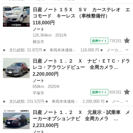
ー名： 日産 ■ 車種名： ノート ■ グレード名： １．２ Ｘ
神奈川
座間市
ノート
日産 ノート １５Ｘ ＳＶ カーステレオ エ
当社試乗車ＵＰ／ＮＣナビ／アラウンドビューモニ 全周カメラ エ
コモード キーレス （車検整備付）
マージェ...
118,000円
ノート
126,364km
2011年
7月2日
提携サイト
横浜市
■ 支払総額: 21.8万円 ■ 車両本体価格： 118,000 円 ■ メーカー
名： 日産 ■ 車種名： ノート ■ グレード名： １５Ｘ ＳＶ
神奈川
横浜市
ノート
日産 ノート １．２ Ｘ ナビ・ＥＴＣ・ドラ
カーステレオ エコモード キーレス ■ 排気量： 1500cc ■ ドア
レコ・アラウンドビュー 全周カメラ…
枚...
2,200,000円
ノート
659km
2025年
8月3日
提携サイト
平塚市
■ 支払総額: 231.5万円 ■ 車両本体価格： 2,200,000 円 ■ メーカ
ー名： 日産 ■ 車種名： ノート ■ グレード名： １．２ Ｘ
神奈川
平塚市
ノート
日産 ノート １．２ Ｘ 元展示・試乗車 メ
ナビ・ＥＴＣ・ドラレコ・アラウンドビュー 全周カメラ エマージ
ーカーオプションナビ 全周カメラ …
ェンシー...
2,233,000円
ノート