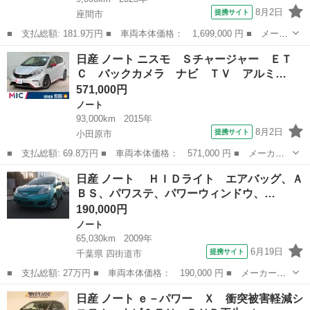
8月2日
提携サイト
座間市
■ 支払総額: 181.9万円 ■ 車両本体価格： 1,699,000 円 ■ メーカ
ー名： 日産 ■ 車種名： ノート ■ グレード名： １．２ Ｘ
神奈川
座間市
ノート
日産 ノート ニスモ Ｓチャージャー ＥＴ
ＦＯＵＲ ４ＷＤ ／プロパイロット／アラウンドビューモニター
Ｃ バックカメラ ナビ ＴＶ アルミ…
パノラミ...
571,000円
ノート
93,000km
2015年
8月2日
提携サイト
小田原市
■ 支払総額: 69.8万円 ■ 車両本体価格： 571,000 円 ■ メーカー
名： 日産 ■ 車種名： ノート ■ グレード名： ニスモ Ｓチャ
神奈川
小田原市
ノート
日産 ノート ＨＩＤライト エアバッグ、Ａ
ージャー ＥＴＣ バックカメラ ナビ ＴＶ アルミホイール オ
ＢＳ、パワステ、パワーウィンドウ、…
ートライト ...
190,000円
ノート
65,030km
2009年
6月19日
提携サイト
千葉県 四街道市
■ 支払総額: 27万円 ■ 車両本体価格： 190,000 円 ■ メーカー
名： 日産 ■ 車種名： ノート ■ グレード名： ＨＩＤライ
千葉
四街道市
ノート
日産 ノート ｅ－パワー Ｘ 衝突被害軽減シ
ト エアバッグ、ＡＢＳ、パワステ、パワーウィンドウ、ラジオ、Ｃ