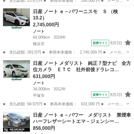
■ 支払総額: 23.8万円 ■ 車両本体価格： 150,000 円 ■ メーカー
名： 日産 ■ 車種名： ノート ■ グレード名： Ｘ ＬＥＤヘッ
神奈川
横浜市
ノート
日産 ノート ｅ－パワーニスモ Ｓ （検
ドライト ワンセグ ナビ ＣＤ エンジンプッシュスタート スマ
10.2）
ートキー 電...
2,745,000円
ノート
64,000km
2019年
8月2日
提携サイト
横浜市
■ 支払総額: 281万円 ■ 車両本体価格： 2,745,000 円 ■ メーカー
名： 日産 ■ 車種名： ノート ■ グレード名： ｅ－パワーニス
神奈川
横浜市
ノート
日産 ノート メダリスト 純正７型ナビ 全方
モ Ｓ ■ 排気量： 1200cc ■ ドア枚数： 5D ■ ミッション...
位カメラ ＥＴＣ 社外前後ドラレコ…
631,000円
ノート
34,000km
2012年
8月2日
提携サイト
平塚市
■ 支払総額: 69.9万円 ■ 車両本体価格： 631,000 円 ■ メーカー
名： 日産 ■ 車種名： ノート ■ グレード名： メダリスト 純
神奈川
平塚市
ノート
日産 ノート ｅ－パワー メダリスト 禁煙車
正７型ナビ 全方位カメラ ＥＴＣ 社外前後ドラレコ 純正フロア
ハーフレザーシートエマ－ジェンシー…
マット 革巻...
856,000円