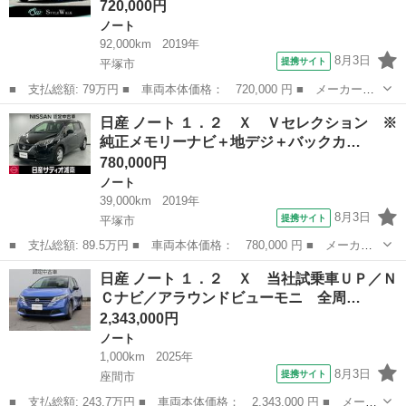
720,000円
ノート
92,000km
2019年
8月3日
提携サイト
平塚市
■ 支払総額: 79万円 ■ 車両本体価格： 720,000 円 ■ メーカー
名： 日産 ■ 車種名： ノート ■ グレード名： ｅ－パワー メ
神奈川
平塚市
ノート
日産 ノート １．２ Ｘ Ｖセレクション ※
ダリスト ／認定中古車／ワンオーナー／純正ナビフルセグＴＶ／ア
純正メモリーナビ＋地デジ＋バックカ…
ラウンドビューモ...
780,000円
ノート
39,000km
2019年
8月3日
提携サイト
平塚市
■ 支払総額: 89.5万円 ■ 車両本体価格： 780,000 円 ■ メーカー
名： 日産 ■ 車種名： ノート ■ グレード名： １．２ Ｘ Ｖ
神奈川
平塚市
ノート
日産 ノート １．２ Ｘ 当社試乗車ＵＰ／Ｎ
セレクション ※純正メモリーナビ＋地デジ＋バックカメラ フルセ
Ｃナビ／アラウンドビューモニ 全周…
グテレビ 被...
2,343,000円
ノート
1,000km
2025年
8月3日
提携サイト
座間市
■ 支払総額: 243.7万円 ■ 車両本体価格： 2,343,000 円 ■ メーカ