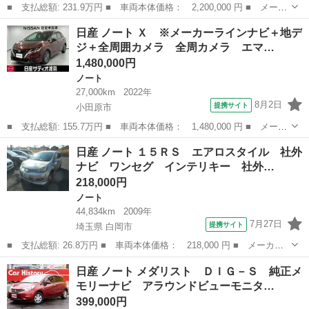
■ 支払総額: 231.9万円 ■ 車両本体価格： 2,200,000 円 ■ メーカ
ー名： 日産 ■ 車種名： ノート ■ グレード名： １．２ Ｘ
神奈川
川崎市
ノート
日産 ノート Ｘ ※メーカーラインナビ＋地デ
全周カメラ エマージェンシーＢ ＷエアＢ ＬＥＤヘットライト
ジ＋全周囲カメラ 全周カメラ エマ…
１オーナ...
1,480,000円
ノート
27,000km
2022年
8月2日
提携サイト
小田原市
■ 支払総額: 155.7万円 ■ 車両本体価格： 1,480,000 円 ■ メーカ
ー名： 日産 ■ 車種名： ノート ■ グレード名： Ｘ ※メーカ
神奈川
小田原市
ノート
日産 ノート １５ＲＳ エアロスタイル 社外
ーラインナビ＋地デジ＋全周囲カメラ 全周カメラ エマージェンシ
ナビ ワンセグ インテリキー 社外…
ーＢ Ｗ...
218,000円
ノート
44,834km
2009年
7月27日
提携サイト
埼玉県 白岡市
■ 支払総額: 26.8万円 ■ 車両本体価格： 218,000 円 ■ メーカー
名： 日産 ■ 車種名： ノート ■ グレード名： １５ＲＳ エア
埼玉
白岡市
ノート
日産 ノート メダリスト ＤＩＧ－Ｓ 純正メ
ロスタイル 社外ナビ ワンセグ インテリキー 社外アルミ ■ 排
モリーナビ アラウンドビューモニタ…
気量： 1...
399,000円