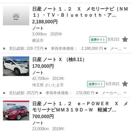
ー名： 日産 ■ 車種名： ノート ■ グレード名： Ｘ 純正９イ
神奈川
座間市
ノート
日産 ノート １．２ Ｘ メモリーナビ（ＮＭ
ンチコネクトナビ／フルセグＴＶ／Ｂｌｕｅｔｏｏｔｈ接続／ＨＤＭ
１）・ＴＶ・Ｂｌｕｅｔｏｏｔｈ・ア…
Ｉ プロ...
2,188,000円
ノート
3,000km
2025年
8月2日
提携サイト
横浜市
■ 支払総額: 229.7万円 ■ 車両本体価格： 2,188,000 円 ■ メーカ
ー名： 日産 ■ 車種名： ノート ■ グレード名： １．２ Ｘ
神奈川
横浜市
ノート
日産 ノート Ｘ （検8.11）
メモリーナビ（ＮＭ１）・ＴＶ・Ｂｌｕｅｔｏｏｔｈ・アラウ 全周
170,000円
カメラ ...
ノート
42,700km
2013年
6月26日
提携サイト
埼玉県 さいたま市
■ 支払総額: 25万円 ■ 車両本体価格： 170,000 円 ■ メーカー
名： 日産 ■ 車種名： ノート ■ グレード名： Ｘ ■ 排気
埼玉
さいたま市
ノート
日産 ノート １．２ ｅ－ＰＯＷＥＲ Ｘ メ
量： 1200cc ■ ドア枚数： 5D ■ ミッション： AT ■ 店舗PR
モリーナビＭＭ３１９Ｄ－Ｗ 軽減ブ…
文...
700,000円
ノート
23,000km
2019年