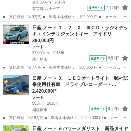
104,000km
2016年
7月26日
提携サイト
東京都 八王子市
■ 支払総額: 24.9万円 ■ 車両本体価格： 199,000 円 ■ メーカー
名： 日産 ■ 車種名： ノート ■ グレード名： Ｘ 純正ナビ
東京
八王子市
ノート
日産 ノート １．２ Ｘ ※ＣＤ・ラジオデッ
ＴＶ ＥＴＣ エマージェンシーブレーキ インテリキー プッシュ
キ＋インテリジェントキー アイドリ…
スタート ■...
380,000円
ノート
37,000km
2015年
8月2日
提携サイト
茅ヶ崎市
■ 支払総額: 49.7万円 ■ 車両本体価格： 380,000 円 ■ メーカー
名： 日産 ■ 車種名： ノート ■ グレード名： １．２ Ｘ ※
神奈川
茅ヶ崎市
ノート
日産 ノート Ｘ ＬＥＤオートライト 弊社試
ＣＤ・ラジオデッキ＋インテリジェントキー アイドリングストップ
乗使用社有車 ドライブレコーダー・…
車 スマート...
2,420,000円
ノート
503km
2025年
8月2日
提携サイト
相模原市
■ 支払総額: 252.9万円 ■ 車両本体価格： 2,420,000 円 ■ メーカ
ー名： 日産 ■ 車種名： ノート ■ グレード名： Ｘ ＬＥＤオ
神奈川
相模原市
ノート
日産 ノート ｅパワーメダリスト 新品タイヤ
ートライト 弊社試乗使用社有車 ドライブレコーダー・日産メモリ