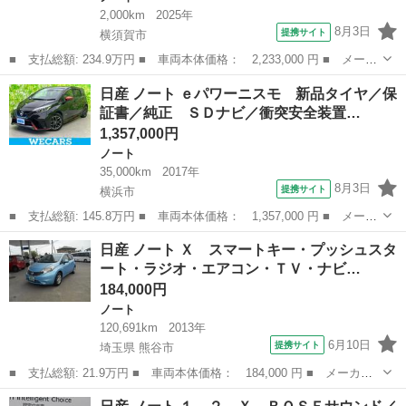
2,000km
2025年
8月3日
提携サイト
横須賀市
■ 支払総額: 234.9万円 ■ 車両本体価格： 2,233,000 円 ■ メーカ
ー名： 日産 ■ 車種名： ノート ■ グレード名： １．２ Ｘ
神奈川
横須賀市
ノート
日産 ノート ｅパワーニスモ 新品タイヤ／保
元展示・試乗車 メーカーオプションナビ 全周カメラ エマージェ
証書／純正 ＳＤナビ／衝突安全装置…
ンシーＢ...
1,357,000円
ノート
35,000km
2017年
8月3日
提携サイト
横浜市
■ 支払総額: 145.8万円 ■ 車両本体価格： 1,357,000 円 ■ メーカ
ー名： 日産 ■ 車種名： ノート ■ グレード名： ｅパワーニス
神奈川
横浜市
ノート
日産 ノート Ｘ スマートキー・プッシュスタ
モ 新品タイヤ／保証書／純正 ＳＤナビ／衝突安全装置／車線逸脱
ート・ラジオ・エアコン・ＴＶ・ナビ…
防止支援...
184,000円
ノート
120,691km
2013年
6月10日
提携サイト
埼玉県 熊谷市
■ 支払総額: 21.9万円 ■ 車両本体価格： 184,000 円 ■ メーカー
名： 日産 ■ 車種名： ノート ■ グレード名： Ｘ スマートキ
埼玉
熊谷市
ノート