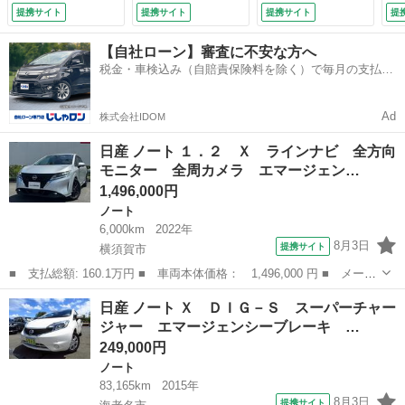
ットライト １オー
ス ＥＴＣ アラウ
エマージェンシーブ
提携サイト
提携サイト
提携サイト
提
ナー ＥＴＣ車載
ンドビューカメラ
レーキ横滑り防止車
器 インテリキー
オートライト 前後
両接近通報装置アラ
【自社ローン】審査に不安な方へ
フルセグＴＶ ナビ
ソナー インテリキ
ウンドビューモニタ
税金・車検込み（自賠責保険料を除く）で毎月の支払額
ＴＶ 整備記録簿
ー レーンキープア
ーデジタルインナー
は一定の自社ローン🚗
サイドエアバック
シスト アイストッ
ミラー巻きステアリ
バックカメラ （検
プ 取説 （車検整
ング スマートキ
Ad
株式会社IDOM
9.12）
備付）
ー ＥＴＣ （検
9.5）
日産 ノート １．２ Ｘ ラインナビ 全方向
モニター 全周カメラ エマージェン…
1,496,000円
ノート
6,000km
2022年
8月3日
提携サイト
横須賀市
■ 支払総額: 160.1万円 ■ 車両本体価格： 1,496,000 円 ■ メーカ
ー名： 日産 ■ 車種名： ノート ■ グレード名： １．２ Ｘ
神奈川
横須賀市
ノート
日産 ノート Ｘ ＤＩＧ－Ｓ スーパーチャー
ラインナビ 全方向モニター 全周カメラ エマージェンシーＢ Ｗ
ジャー エマージェンシーブレーキ …
エアＢ ...
249,000円
ノート
83,165km
2015年
8月3日
提携サイト