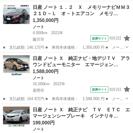
ー名： 日産 ■ 車種名： ノート ■ グレード名： １．２ Ｘ
神奈川
横須賀市
ノート
日産 ノート １．２ Ｘ メモリーナビＭＭ３
元展示・試乗車 アラウンドビューモニター 全周カメラ エマージ
２１Ｄ－Ｌ オ－トエアコン メモリ…
ェンシー...
1,350,000円
ノート
4,000km
2022年
8月2日
提携サイト
藤沢市
■ 支払総額: 146.1万円 ■ 車両本体価格： 1,350,000 円 ■ メーカ
ー名： 日産 ■ 車種名： ノート ■ グレード名： １．２ Ｘ
神奈川
藤沢市
ノート
日産 ノート Ｘ 純正ナビ・地デジＴＶ アラ
メモリーナビＭＭ３２１Ｄ－Ｌ オ－トエアコン メモリナビ アラ
ウンドビューモニター エマージェン…
ウンドビ...
1,588,000円
ノート
16,000km
2022年
8月2日
提携サイト
座間市
■ 支払総額: 164.8万円 ■ 車両本体価格： 1,588,000 円 ■ メーカ
ー名： 日産 ■ 車種名： ノート ■ グレード名： Ｘ 純正ナ
神奈川
座間市
ノート
日産 ノート Ｘ 純正ナビ ＴＶ ＥＴＣ エ
ビ・地デジＴＶ アラウンドビューモニター エマージェンシーブレ
マージェンシーブレーキ インテリキ…
ーキ ＬＥ...
199,000円
ノート