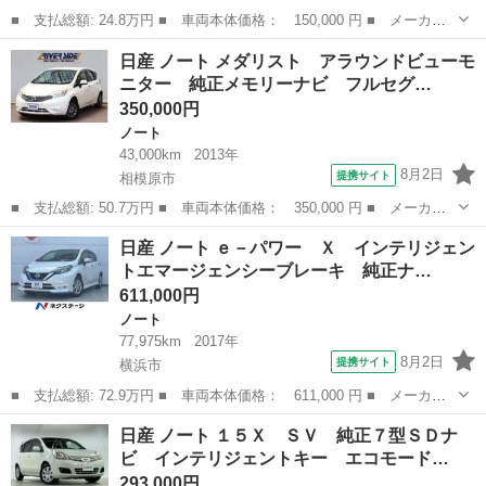
■ 支払総額: 24.8万円 ■ 車両本体価格： 150,000 円 ■ メーカー
名： 日産 ■ 車種名： ノート ■ グレード名： １５Ｘ ＳＶ
千葉
袖ケ浦市
ノート
日産 ノート メダリスト アラウンドビューモ
地デジナビ スマートキー ＥＴＣ リアクリアランスソナー ヘッ
ニター 純正メモリーナビ フルセグ…
ドライトレベ...
350,000円
ノート
43,000km
2013年
8月2日
提携サイト
相模原市
■ 支払総額: 50.7万円 ■ 車両本体価格： 350,000 円 ■ メーカー
名： 日産 ■ 車種名： ノート ■ グレード名： メダリスト ア
神奈川
相模原市
ノート
日産 ノート ｅ－パワー Ｘ インテリジェン
ラウンドビューモニター 純正メモリーナビ フルセグＴＶ ブルー
トエマージェンシーブレーキ 純正ナ…
トゥース Ｅ...
611,000円
ノート
77,975km
2017年
8月2日
提携サイト
横浜市
■ 支払総額: 72.9万円 ■ 車両本体価格： 611,000 円 ■ メーカー
名： 日産 ■ 車種名： ノート ■ グレード名： ｅ－パワー
神奈川
横浜市
ノート
日産 ノート １５Ｘ ＳＶ 純正７型ＳＤナ
Ｘ インテリジェントエマージェンシーブレーキ 純正ナビ 全周囲
ビ インテリジェントキー エコモード…
カメラ ＥＴＣ...
293,000円