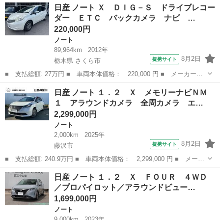
神奈川
平塚市
ノート
日産 ノート Ｘ ＤＩＧ－Ｓ ドライブレコー
ンチナビ Ｂカメラ ３６０°セーフティーアシスト 追従クルコン
ダー ＥＴＣ バックカメラ ナビ …
ＥＴＣ...
220,000円
ノート
89,964km
2012年
8月2日
提携サイト
栃木県 さくら市
■ 支払総額: 27万円 ■ 車両本体価格： 220,000 円 ■ メーカー
名： 日産 ■ 車種名： ノート ■ グレード名： Ｘ ＤＩＧ－
栃木
さくら市
ノート
日産 ノート １．２ Ｘ メモリーナビＮＭ
Ｓ ドライブレコーダー ＥＴＣ バックカメラ ナビ ＴＶ アル
１ アラウンドカメラ 全周カメラ エ…
ミホイール スマー...
2,299,000円
ノート
2,000km
2025年
8月2日
提携サイト
藤沢市
■ 支払総額: 240.9万円 ■ 車両本体価格： 2,299,000 円 ■ メーカ
ー名： 日産 ■ 車種名： ノート ■ グレード名： １．２ Ｘ
神奈川
藤沢市
ノート
日産 ノート １．２ Ｘ ＦＯＵＲ ４ＷＤ
メモリーナビＮＭ１ アラウンドカメラ 全周カメラ エマージェン
／プロパイロット／アラウンドビュー…
シーＢ ...
1,699,000円
ノート
9,000km
2023年