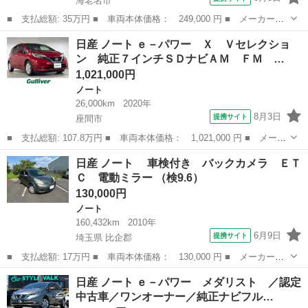
海老名市
■ 支払総額: 35万円 ■ 車両本体価格： 249,000 円 ■ メーカー
名： 日産 ■ 車種名： ノート ■ グレード名： Ｘ ＤＩＧ－
神奈川
海老名市
ノート
日産 ノート ｅ－パワー Ｘ Ｖセレクショ
Ｓ スーパーチャージャー エマージェンシーブレーキ ナビ フル
ン 純正７インチＳＤナビＡＭ ＦＭ …
セグ ブルートゥー...
1,021,000円
ノート
26,000km
2020年
8月3日
提携サイト
座間市
■ 支払総額: 107.8万円 ■ 車両本体価格： 1,021,000 円 ■ メーカ
ー名： 日産 ■ 車種名： ノート ■ グレード名： ｅ－パワー
神奈川
座間市
ノート
日産 ノート 車検付き バックカメラ ＥＴ
Ｘ Ｖセレクション 純正７インチＳＤナビＡＭ ＦＭ Ｂｌｕｅｔ
Ｃ 電動ミラー （検9.6）
ｏｏｔｈ...
130,000円
ノート
160,432km
2010年
6月9日
提携サイト
埼玉県 比企郡
■ 支払総額: 17万円 ■ 車両本体価格： 130,000 円 ■ メーカー
名： 日産 ■ 車種名： ノート ■ グレード名： 車検付き バ
埼玉
比企郡
ノート
日産 ノート ｅ－パワー メダリスト ／認定
ックカメラ ＥＴＣ 電動ミラー ■ 排気量： 1500cc ■ ドア枚
中古車／ワンオーナー／純正ナビフル…
数： 5...