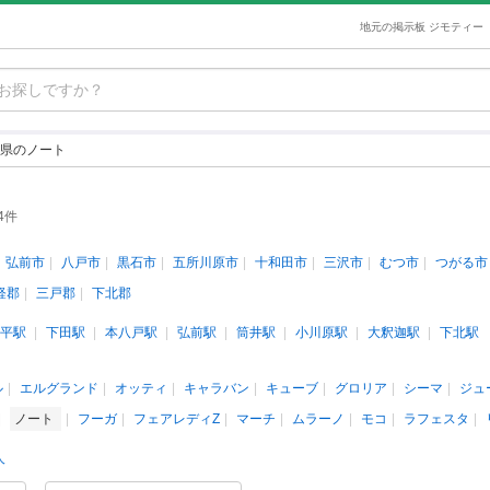
地元の掲示板 ジモティー
県のノート
4件
弘前市
八戸市
黒石市
五所川原市
十和田市
三沢市
むつ市
つがる市
軽郡
三戸郡
下北郡
平駅
下田駅
本八戸駅
弘前駅
筒井駅
小川原駅
大釈迦駅
下北駅
ル
エルグランド
オッティ
キャラバン
キューブ
グロリア
シーマ
ジュ
ノート
フーガ
フェアレディZ
マーチ
ムラーノ
モコ
ラフェスタ
人