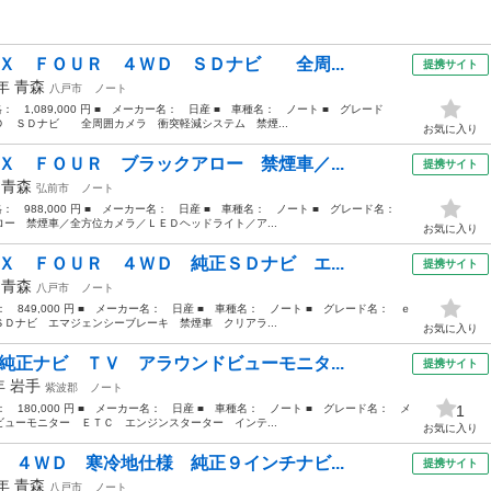
 Ｘ ＦＯＵＲ ４ＷＤ ＳＤナビ 全周...
提携サイト
8年
青森
八戸市
ノート
格： 1,089,000 円 ■ メーカー名： 日産 ■ 車種名： ノート ■ グレード
 ＳＤナビ 全周囲カメラ 衝突軽減システム 禁煙...
お気に入り
Ｘ ＦＯＵＲ ブラックアロー 禁煙車／...
提携サイト
年
青森
弘前市
ノート
価格： 988,000 円 ■ メーカー名： 日産 ■ 車種名： ノート ■ グレード名：
ー 禁煙車／全方位カメラ／ＬＥＤヘッドライト／ア...
お気に入り
Ｘ ＦＯＵＲ ４ＷＤ 純正ＳＤナビ エ...
提携サイト
年
青森
八戸市
ノート
格： 849,000 円 ■ メーカー名： 日産 ■ 車種名： ノート ■ グレード名： ｅ
Ｄナビ エマジェンシーブレーキ 禁煙車 クリアラ...
お気に入り
純正ナビ ＴＶ アラウンドビューモニタ...
提携サイト
3年
岩手
紫波郡
ノート
格： 180,000 円 ■ メーカー名： 日産 ■ 車種名： ノート ■ グレード名： メ
1
ューモニター ＥＴＣ エンジンスターター インテ...
お気に入り
 ４ＷＤ 寒冷地仕様 純正９インチナビ...
提携サイト
1年
青森
八戸市
ノート