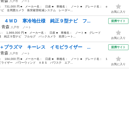
年
青森
八戸市
ノート
格： 731,000 円 ■ メーカー名： 日産 ■ 車種名： ノート ■ グレード名： ｅ
ビ 全周囲カメラ 衝突被害軽減システム レーダー...
お気に入り
 ４ＷＤ 寒冷地仕様 純正９型ナビ フ...
提携サイト
年
青森
八戸市
ノート
格： 1,969,000 円 ■ メーカー名： 日産 ■ 車種名： ノート ■ グレード
 純正９型ナビ フルセグ バックカメラ 前席シート...
お気に入り
＋プラズマ キーレス イモビライザー ...
提携サイト
年
青森
八戸市
ノート
格： 184,000 円 ■ メーカー名： 日産 ■ 車種名： ノート ■ グレード名： １
ライザー パワーウィンド ＡＢＳ パワステ エア...
お気に入り