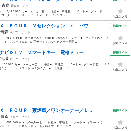
年
青森
青森市
ノート
格： 2,198,000 円 ■ メーカー名： 日産 ■ 車種名： ノート ■ グレード
コーダー ＥＴＣ ナビ ＴＶ クリアランスソナー ...
お気に入り
Ｘ ＦＯＵＲ Ｖセレクション ｅ－パワ...
提携サイト
年
青森
八戸市
ノート
： 980,000 円 ■ メーカー名： 日産 ■ 車種名： ノート ■ グレード名： ｅ
 ｅ－パワー４ＷＤ 純正ナビＴＶバックカメラ全周囲...
お気に入り
ナビ＆ＴＶ スマートキー 電格ミラー ...
提携サイト
年
宮城
岩沼市
ノート
 190,000 円 ■ メーカー名： 日産 ■ 車種名： ノート ■ グレード名： １５
ラー ヘッドライトレベライザー ■ 排気量： 1...
お気に入り
Ｘ ＦＯＵＲ 禁煙車／ワンオーナー／Ｌ...
提携サイト
年
青森
弘前市
ノート
価格： 905,000 円 ■ メーカー名： 日産 ■ 車種名： ノート ■ グレード名：
オーナー／ＬＥＤヘッドライト／純正エアロ／デジタ...
お気に入り