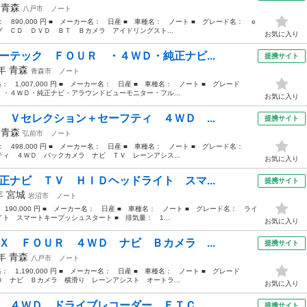
年
青森
八戸市
ノート
格： 890,000 円 ■ メーカー名： 日産 ■ 車種名： ノート ■ グレード名： ｅ
 ＣＤ ＤＶＤ ＢＴ Ｂカメラ アイドリングスト...
お気に入り
ーテック ＦＯＵＲ ・４ＷＤ・純正ナビ...
提携サイト
8年
青森
青森市
ノート
格： 1,007,000 円 ■ メーカー名： 日産 ■ 車種名： ノート ■ グレード
・４ＷＤ・純正ナビ・アラウンドビューモニター・フル...
お気に入り
 Ｖセレクション＋セーフティ ４ＷＤ ...
提携サイト
年
青森
弘前市
ノート
格： 498,000 円 ■ メーカー名： 日産 ■ 車種名： ノート ■ グレード名：
ィ ４ＷＤ バックカメラ ナビ ＴＶ レーンアシス...
お気に入り
正ナビ ＴＶ ＨＩＤヘッドライト スマ...
提携サイト
3年
宮城
岩沼市
ノート
 190,000 円 ■ メーカー名： 日産 ■ 車種名： ノート ■ グレード名： ライ
 スマートキープッシュスタート ■ 排気量： 1...
お気に入り
Ｘ ＦＯＵＲ ４ＷＤ ナビ Ｂカメラ ...
提携サイト
9年
青森
八戸市
ノート
格： 1,190,000 円 ■ メーカー名： 日産 ■ 車種名： ノート ■ グレード
 ナビ Ｂカメラ 横滑り レーンアシスト オートラ...
お気に入り
 ４ＷＤ ドライブレコーダー ＥＴＣ ...
提携サイト