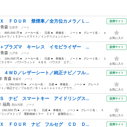
Ｘ ＦＯＵＲ 禁煙車／全方位カメラ／Ｌ...
提携サイト
年
青森
弘前市
ノート
格： 885,000 円 ■ メーカー名： 日産 ■ 車種名： ノート ■ グレード名： ｅ
カメラ／ＬＥＤヘッドライト／インテリジェントルー...
お気に入り
＋プラズマ キーレス イモビライザー ...
提携サイト
年
青森
八戸市
ノート
格： 184,000 円 ■ メーカー名： 日産 ■ 車種名： ノート ■ グレード名： １
ライザー パワーウィンド ＡＢＳ パワステ エア...
お気に入り
 ４ＷＤ／レザーシート／純正ナビ／フル...
提携サイト
1年
青森
青森市
ノート
格： 1,769,000 円 ■ メーカー名： 日産 ■ 車種名： ノート ■ グレード
ト／純正ナビ／フルセグ／Ｂｌｕｅｔｏｏｔｈ／アラウ...
お気に入り
Ｓ ナビ スマートキー アイドリングス...
提携サイト
3年
福島
西白河郡
ノート
： 230,000 円 ■ メーカー名： 日産 ■ 車種名： ノート ■ グレード名： Ｘ
リングストップ 電動格納ミラー ＣＶＴ 盗難防止シ...
お気に入り
Ｘ ＦＯＵＲ ナビ フルセグ ＣＤ Ｄ...
提携サイト