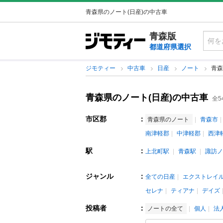
青森県のノート(日産)の中古車
青森版
都道府県選択
ジモティー
中古車
日産
ノート
青森
青森県のノート(日産)の中古車
全5
市区郡
：
青森県のノート
青森市
南津軽郡
中津軽郡
西津
駅
：
上北町駅
青森駅
諏訪ノ
ジャンル
：
全ての日産
エクストレイ
セレナ
ティアナ
デイズ
投稿者
：
ノートの全て
個人
法