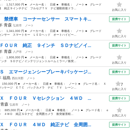
格： 1,517,000 円 ■ メーカー名： 日産 ■ 車種名： ノート ■ グレード
 純正９インチナビ フルセグＴＶ ナビ連動前後ドラ...
お気に入り
 禁煙車 コーナーセンサー スマートキ...
提携サイト
1年
青森
弘前市
ノート
格： 1,341,000 円 ■ メーカー名： 日産 ■ 車種名： ノート ■ グレード
ンサー スマートキー ＬＥＤヘッド オートハイビー...
お気に入り
ＦＯＵＲ 純正 ９インチ ＳＤナビ／イ...
提携サイト
1年
青森
八戸市
ノート
格： 1,806,000 円 ■ メーカー名： 日産 ■ 車種名： ノート ■ グレード
ンチ ＳＤナビ／インテリジェントルームミラー／衝突...
お気に入り
Ｓ エマージェンシーブレーキパッケージ...
提携サイト
4年
福島
西白河郡
ノート
： 150,000 円 ■ メーカー名： 日産 ■ 車種名： ノート ■ グレード名： Ｘ
7
ッケージ ＥＴＣ バックカメラ ナビ ＴＶ レーン...
お気に入り
Ｘ ＦＯＵＲ Ｖセレクション ４ＷＤ ...
提携サイト
年
青森
弘前市
ノート
格： 885,000 円 ■ メーカー名： 日産 ■ 車種名： ノート ■ グレード名： ｅ
 ４ＷＤ 純正ＳＤナビ 全周囲カメラ 衝突被害軽...
お気に入り
Ｘ ＦＯＵＲ ４ＷＤ 純正ナビ 全周囲...
提携サイト