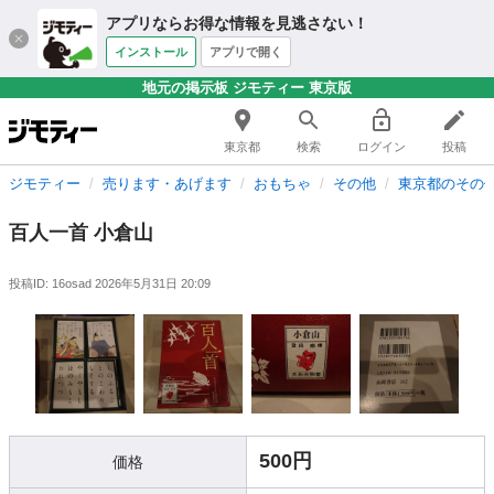
アプリならお得な情報を見逃さない！
インストール
アプリで開く
地元の掲示板 ジモティー 東京版
東京都
検索
ログイン
投稿
ジモティー
売ります・あげます
おもちゃ
その他
東京都のその
百人一首 小倉山
投稿ID: 16osad
2026年5月31日 20:09
500円
価格