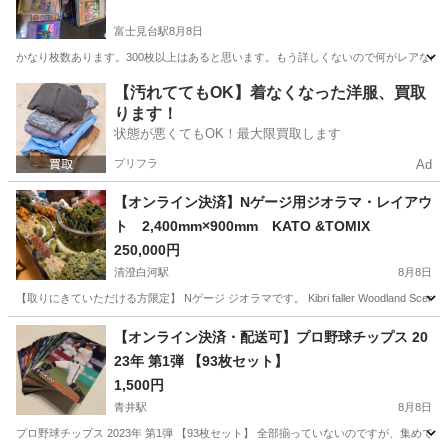
富士見台駅
8月8日
かなり枚数あります。300枚以上はあると思います。もう詳しくないので何がレアなの
東京
練馬区
富士見台駅
おもちゃ
【汚れててもOK】着なくなった洋服、買取
ります！
状態が悪くてもOK！最大限買取します
プリフラ
Ad
【オンライン決済】Nゲージ用ジオラマ・レイアウ
ト 2,400mm×900mm KATO &TOMIX
250,000円
清澄白河駅
8月8日
【取りにきていただける方限定】 Nゲージ ジオラマです。 Kibri faller Woodlan
東京
江東区
清澄白河駅
模型、プラモデル
ジオラマ
【オンライン決済・配送可】プロ野球チップス 20
23年 第1弾 【93枚セット】
1,500円
青井駅
8月8日
プロ野球チップス 2023年 第1弾 【93枚セット】 全部揃っていないのですが、集めている方がいましたらお