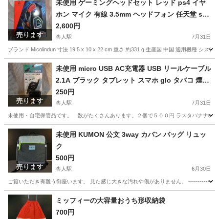
未使用 ゲーミングヘッドセット レッド ps4 イヤ
ホン マイク 有線 3.5mm ヘッドフォン 任天堂 swi
tch ps4 PC Skype 等対応可 マイク付き
2,600円
売ります
舎人駅
7月31日
ブランド Micolindun 寸法 19.5 x 10 x 22 cm 重さ 約331 g 生産国 中国 適用機種 システム PS4 
東京
足立区
舎人駅
オーディオ
マイク
未使用 micro USB AC充電器 USB リールケーブル
2.1A ブラック タブレット スマホ glo タバコ 煙草
携帯 黒 マイクロ
250円
売ります
舎人駅
7月31日
未使用・自宅保管品です。 数がたくさんあります。２個で５００円 ラスタバナナの加熱式
東京
足立区
舎人駅
携帯アクセサリー
USB
未使用 KUMON 公文 3way カバン バッグ リュッ
ク
500円
売ります
舎人駅
6月30日
ご覧いただき有難う御座います。 見た感じ大きな汚れや傷がありません。 ------------------------
東京
足立区
舎人駅
バッグ
ミッフィーの大容量おうち形収納袋
700円