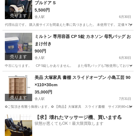
ブルドア S
5,500円
売ります
舎人駅
6月30日
代理出品です。 購入後サイズを間違えた事に気づきました。 未使用です。 定価￥7,193でした
東京
足立区
舎人駅
その他
キャンピング
ミルトン 専用容器 CP 5錠 カネソン 母乳バッグ お
まけ付き
900円
売ります
舎人駅
6月30日
中古になります。 CP 5錠しかありません。 また母乳バッグも7枚使用しており、未使用４３枚になります。 ------
東京
足立区
舎人駅
ベビー用品
容器
美品 大塚家具 書棚 スライドオープン 小島工芸 90
×110×30cm
35,000円
売ります
舎人駅
7月31日
✿ご覧頂き有難う御座います。✿ 【商品】大塚家具 スライド書棚 サイズ約90×110×3
東京
足立区
舎人駅
収納家具
【求】壊れたマッサージ機、買います💪
状態が悪くてもOK！最大限買取します