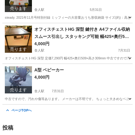
売ります
舎人駅
5月31日
steady. 2021年11月号特別付録 ミッフィーの大容量おうち形収納袋 サイズ(約)：高さ44.5×直径30cm --------
東京
足立区
舎人駅
バッグ
ミッフィー
オフィスチェストHG 深型 鍵付き A4ファイル収納
スムース引出し スタッキング可能 幅425×奥行509
×高さ309mm HG-151
4,000円
売ります
舎人駅
7月31日
オフィスチェストHG 深型 定価7,290円 幅425×奥行509×高さ309mm 中古ですので汚れや傷等あります。 ------
東京
足立区
舎人駅
収納家具
オフィスチェスト
A型 ベビーカー
4,000円
売ります
舎人駅
7月31日
中古ですので、汚れや傷等あります。 メーカーは不明です。 ちょっと大きめなベニーカーなので低
東京
足立区
舎人駅
ベビー用品
A型
ページTOPへ
投稿