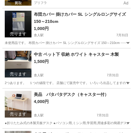
プリフラ
Ad
布団カバー 掛けカバー SL シングルロングサイズ
150～210cm
1,000円
売ります
舎人駅
7月31日
未使用品です。 布団カバー 掛けカバー SL シングルロングサイズ 150～210cm ----------------------------
東京
足立区
舎人駅
寝具
布団カバー
中古 ベット下 収納 ホワイト キャスター 木製
1,500円
売ります
舎人駅
7月31日
2つあります。 １つの値段です。 店舗にて販売中です。 いろいろ出品してますので
東京
足立区
舎人駅
収納家具
ベット
美品 パタパタデスク（キャスター付）
4,000円
売ります
舎人駅
7月31日
●折りたたみ式の木製天板デスク ●パソコン用,ミシン用,学習用,用途多彩の簡易デスク ●折りた
東京
足立区
舎人駅
バッグ
デスク