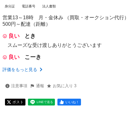
身分証
電話番号
法人書類
営業13～18時 月・金休み （買取・オークション代行）
500円～配達（距離）
良い
とき
スムーズな受け渡しありがとうございます
良い
こーき
評価をもっと見る
注意事項
通報
お気に入り 3
ポスト
いいね！
LINEで送る