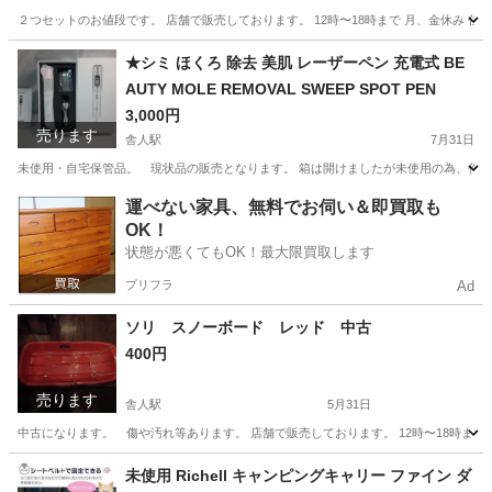
２つセットのお値段です。 店舗で販売しております。 12時〜18時まで 月、金休み 
東京
足立区
舎人駅
ソファ
ベージュ
★シミ ほくろ 除去 美肌 レーザーペン 充電式 BE
AUTY MOLE REMOVAL SWEEP SPOT PEN
3,000円
売ります
舎人駅
7月31日
未使用・自宅保管品。 現状品の販売となります。 箱は開けましたが未使用の為、作動確認はしておりません。 h
東京
足立区
舎人駅
その他
レーザー
運べない家具、無料でお伺い＆即買取も
OK！
状態が悪くてもOK！最大限買取します
プリフラ
Ad
ソリ スノーボード レッド 中古
400円
売ります
舎人駅
5月31日
中古になります。 傷や汚れ等あります。 店舗で販売しております。 12時〜18時まで
東京
足立区
舎人駅
その他
ソリ
未使用 Richell キャンピングキャリー ファイン ダ