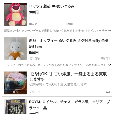
東京
足立区
青井駅
カードゲーム
プロ野球チップス
ロッツォ超超BIGぬいぐるみ
960円
両国駅
8月8日
新品タグ付き クレーンゲームで獲得したぬいぐるみです 約54cm #トイストーリー ペ
東京
墨田区
両国駅
おもちゃ
新品 ミッフィー ぬいぐるみ タグ付きmiffy 全長
約36cm
500円
北千住駅
8月8日
ミッフィーのぬいぐるみ、オレンジの服を着た可愛いデザイン。 高さ約36㎝ 先日UF
東京
足立区
北千住駅
おもちゃ
ミッフィー
【汚れOK‼️】古い洋服、一袋まるまる買取
します✨
状態が悪くてもOK！最大限買取します
プリフラ
Ad
ROYAL ロイヤル チェス ガラス製 クリア ブ
ラック 黒