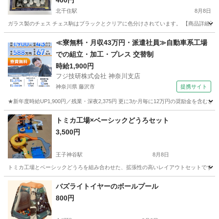
400円
北千住駅
8月8日
ガラス製のチェス チェス駒はブラックとクリアに色分けされています。 【商品詳細】 内容物
東京
足立区
北千住駅
パズル
チェス
≪寮無料・月収43万円・派遣社員≫自動車系工場
での組立・加工・プレス 交替制
時給1,900円
フジ技研株式会社 神奈川支店
神奈川県 藤沢市
提携サイト
★新年度時給UP1,900円／残業・深夜2,375円 更に3か月毎に12万円の奨励金を含む
神奈川
藤沢市
その他
トミカ工場×ベーシックどうろセット
3,500円
王子神谷駅
8月8日
トミカ工場とベーシックどうろを組み合わせた、拡張性の高いレイアウトセットです。 - ブラ
東京
北区
王子神谷駅
ミニカー
バズライトイヤーのボールプール
800円