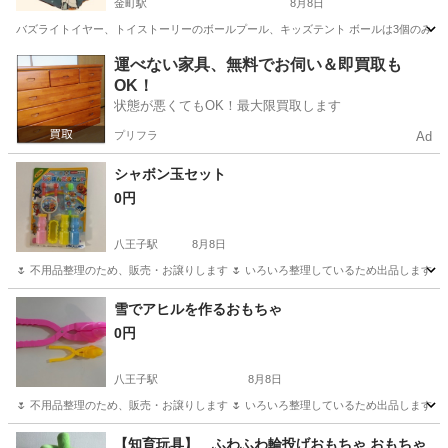
金町駅
8月8日
バズライトイヤー、トイストーリーのボールプール、キッズテント ボールは3個のみ、空
東京
葛飾区
金町駅
その他
運べない家具、無料でお伺い＆即買取も
OK！
状態が悪くてもOK！最大限買取します
プリフラ
Ad
シャボン玉セット
0円
八王子駅
8月8日
🌷 不用品整理のため、販売・お譲りします 🌷 いろいろ整理しているため出品します！ 
東京
八王子市
八王子駅
その他
シャボン玉
雪でアヒルを作るおもちゃ
0円
八王子駅
8月8日
🌷 不用品整理のため、販売・お譲りします 🌷 いろいろ整理しているため出品します！ 
東京
八王子市
八王子駅
おもちゃ
【知育玩具】 ふわふわ輪投げおもちゃ おもちゃ