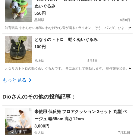
ぬいぐるみ
550円
品川駅
8月8日
知育玩具 やわらかい布製のわなげから音が鳴る♪ ライオン、ぞう、パンダ、ひよこ、
東京
港区
品川駅
おもちゃ
輪投げ
となりのトトロ 動くぬいぐるみ
100円
池上駅
8月8日
となりのトトロの動くぬいぐるみです。 音に反応して振動します。 動作確認済み、電池入り
東京
大田区
池上駅
おもちゃ
もっと見る
Dio
さんのその他の投稿記事：
未使用 低反発 フロアクッション 2セット 丸型 ベ
ージュ 幅55cm 高さ12cm
3,000円
売ります
舎人駅
7月31日