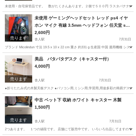
未使用・自宅保管品です。 数がたくさんあります。２個で５００円 ラスタバナナの加熱式
東京
足立区
舎人駅
携帯アクセサリー
USB
未使用 ゲーミングヘッドセット レッド ps4 イヤ
ホン マイク 有線 3.5mm ヘッドフォン 任天堂 swi
tch ps4 PC Skype 等対応可 マイク付き
2,600円
売ります
舎人駅
7月31日
ブランド Micolindun 寸法 19.5 x 10 x 22 cm 重さ 約331 g 生産国 中国 適用機種 システム PS4 
東京
足立区
舎人駅
オーディオ
マイク
美品 パタパタデスク（キャスター付）
4,000円
売ります
舎人駅
7月31日
●折りたたみ式の木製天板デスク ●パソコン用,ミシン用,学習用,用途多彩の簡易デスク ●折りた
東京
足立区
舎人駅
バッグ
デスク
中古 ベット下 収納 ホワイト キャスター 木製
1,500円
売ります
舎人駅
7月31日
2つあります。 １つの値段です。 店舗にて販売中です。 いろいろ出品してますので