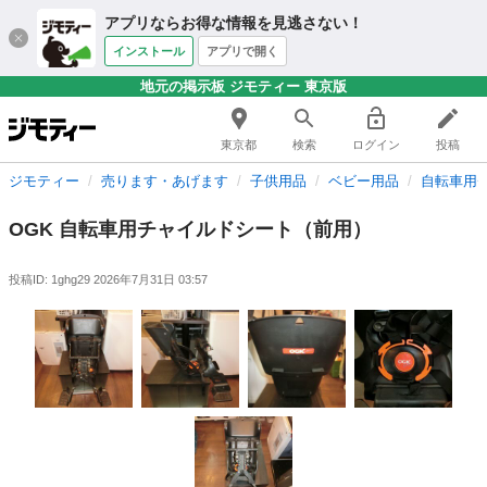
アプリならお得な情報を見逃さない！
インストール
アプリで開く
地元の掲示板 ジモティー 東京版
東京都
検索
ログイン
投稿
ジモティー
売ります・あげます
子供用品
ベビー用品
自転車用
OGK 自転車用チャイルドシート（前用）
投稿ID: 1ghg29
2026年7月31日 03:57