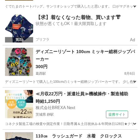
ぐでたまのトートバッグ。サンリオショップで購入したと思います。 口がマグネットボタンで閉
東京
世田谷区
学芸大学駅
キッズ用品
東京
世田谷区
【求】着なくなった着物、買います👘
状態が悪くてもOK！最大限買取します
駒沢大学駅
キッズ用品
ぐでたま
プリフラ
Ad
ディズニーリゾート 100cm ミッキー総柄ジップパ
ーカー
300円
葛西駅
8月6日
ディズニーリゾートで購入した100cmのミッキー総柄ジップパーカーです。 少し色落
東京
江戸川区
葛西駅
キッズ用品
ミッキー
≪月収22万円・派遣社員≫機械操作・製造補助
時給1,250円
株式会社BREXA Next
茨城県 静駅
提携サイト
コネクタ製造工場の検査や測定作業！日勤専属＆土日祝休み＆年間休日128日★クリーン
茨城
常陸大宮市
静駅
その他
110㎝ ラッシュガード 水着 クロックス