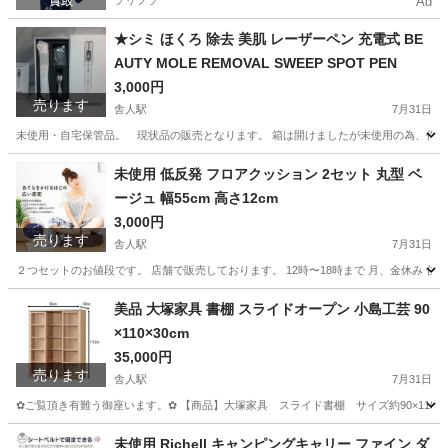
プリフラ
Ad
★シミ ほくろ 除去 美肌 レーザーペン 充電式 BE
AUTY MOLE REMOVAL SWEEP SPOT PEN
3,000円
売ります
舎人駅
7月31日
未使用・自宅保管品。 現状品の販売となります。 箱は開けましたが未使用の為、作動確認はしておりません。 h
東京
足立区
舎人駅
その他
レーザー
未使用 低反発 フロアクッション 2セット 丸型 ベ
ージュ 幅55cm 高さ12cm
3,000円
売ります
舎人駅
7月31日
２つセットのお値段です。 店舗で販売しております。 12時〜18時まで 月、金休み 
東京
足立区
舎人駅
ソファ
ベージュ
美品 大塚家具 書棚 スライドオープン 小島工芸 90
×110×30cm
35,000円
売ります
舎人駅
7月31日
✿ご覧頂き有難う御座います。✿ 【商品】大塚家具 スライド書棚 サイズ約90×110×3
東京
足立区
舎人駅
収納家具
未使用 Richell キャンピングキャリー ファイン ダ