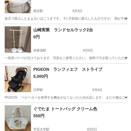
糀谷駅
8月6日
楽天で購入したまぁるいほこうきです。 4ヶ月前程に購入したものですが、 我が子はほ
東京
大田区
糀谷駅
ベビー用品
楽天
山崎実業 ランドセルラック2台
0円
表参道駅
8月6日
一箇所パーツが欠けております。写真をご参照ください。 無料で引き取っていただきた
東京
港区
表参道駅
キッズ用品
PIGEON ランフィエフ ストライプ
5,000円
日野駅
8月6日
PIGEON ベビーカーを使用する機会がなくなったため出品します。 まだ小傷はござい
東京
日野市
日野駅
ベビー用品
ぐでたま トートバッグ クリーム色
550円
学芸大学駅
8月6日