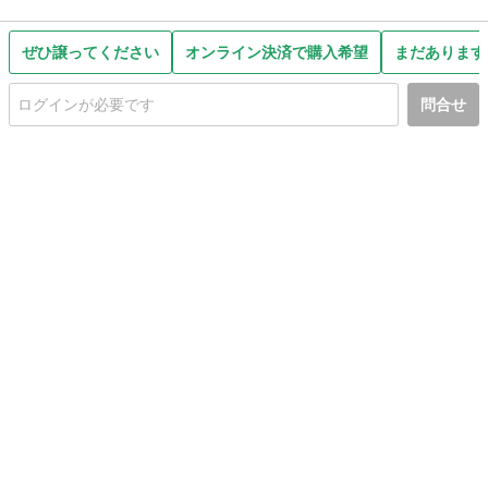
ぜひ譲ってください
オンライン決済で購入希望
まだあります
問合せ
初めての方へ
利用規約
プライバシーポリシー
プライバシー・ステートメント
健全化に資する運用方針
お問い合わせ
運営会社
サイトマップ
ご利用ガイド
フリーワードで探す
PC版で表示
都道府県選択
特定商取引法の表示
利用者情報の外部送信について