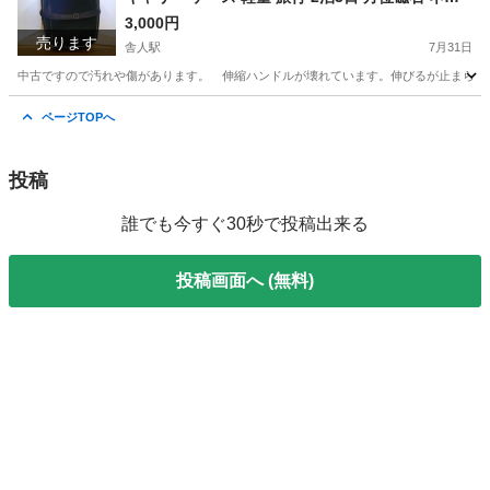
ビー
3,000円
売ります
舎人駅
7月31日
中古ですので汚れや傷があります。 伸縮ハンドルが壊れています。伸びるが止まらない
東京
足立区
舎人駅
バッグ
磁石
ページTOPへ
投稿
誰でも今すぐ30秒で投稿出来る
投稿画面へ (無料)