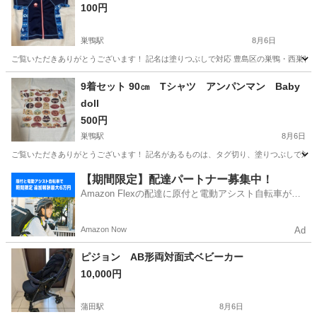
100円
巣鴨駅
8月6日
ご覧いただきありがとうございます！ 記名は塗りつぶしで対応 豊島区の巣鴨・西巣鴨
東京
豊島区
巣鴨駅
キッズ用品
9着セット 90㎝ Tシャツ アンパンマン Baby
doll
500円
巣鴨駅
8月6日
ご覧いただきありがとうございます！ 記名があるものは、タグ切り、塗りつぶしで対応
東京
豊島区
巣鴨駅
ベビー用品
【期間限定】配達パートナー募集中！
Amazon Flexの配達に原付と電動アシスト自転車が登
場！
Amazon Now
Ad
ピジョン AB形両対面式ベビーカー
10,000円
蒲田駅
8月6日