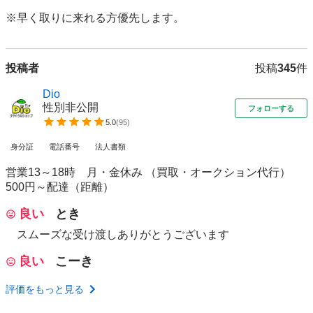
※早く取りに来れる方優先します。
投稿者
投稿
345
件
Dio
性別非公開
フォローする
5.0
(
95
)
身分証
電話番号
法人書類
営業13～18時 月・金休み （買取・オークション代行）
500円～配達（距離）
良い
とき
スムーズな受け渡しありがとうございます
良い
こーき
評価をもっと見る