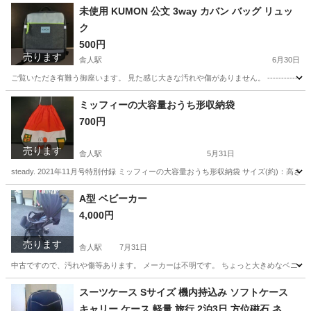
東京
足立区
舎人駅
収納家具
ベット
未使用 KUMON 公文 3way カバン バッグ リュッ
ク
500円
売ります
舎人駅
6月30日
ご覧いただき有難う御座います。 見た感じ大きな汚れや傷がありません。 ------------------------
東京
足立区
舎人駅
バッグ
ミッフィーの大容量おうち形収納袋
700円
売ります
舎人駅
5月31日
steady. 2021年11月号特別付録 ミッフィーの大容量おうち形収納袋 サイズ(約)：高さ44.5×直径30cm --------
東京
足立区
舎人駅
バッグ
ミッフィー
A型 ベビーカー
4,000円
売ります
舎人駅
7月31日
中古ですので、汚れや傷等あります。 メーカーは不明です。 ちょっと大きめなベニーカーなので低
東京
足立区
舎人駅
ベビー用品
A型
スーツケース Sサイズ 機内持込み ソフトケース
キャリー ケース 軽量 旅行 2泊3日 方位磁石 ネイ