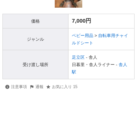
7,000円
価格
ベビー用品
>
自転車用チャイ
ジャンル
ルドシート
足立区
- 舎人
受け渡し場所
日暮里・舎人ライナー -
舎人
駅
注意事項
通報
お気に入り 15