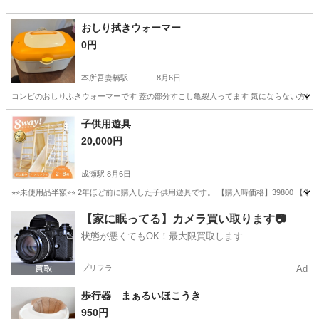
おしり拭きウォーマー
0円
本所吾妻橋駅
8月6日
コンビのおしりふきウォーマーです 蓋の部分すこし亀裂入ってます 気にならない方に
東京
墨田区
本所吾妻橋駅
ベビー用品
コンビ
子供用遊具
20,000円
成瀬駅
8月6日
⭐︎⭐︎未使用品半額⭐︎⭐︎ 2年ほど前に購入した子供用遊具です。 【購入時価格】
東京
町田市
成瀬駅
キッズ用品
状態
【家に眠ってる】カメラ買い取ります📷
状態が悪くてもOK！最大限買取します
プリフラ
Ad
歩行器 まぁるいほこうき
950円