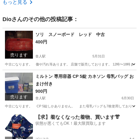
もっと見る
Dio
さんのその他の投稿記事：
ソリ スノーボード レッド 中古
400円
売ります
舎人駅
5月31日
中古になります。 傷や汚れ等あります。 店舗で販売しております。 12時〜18時まで
東京
足立区
舎人駅
その他
ソリ
ミルトン 専用容器 CP 5錠 カネソン 母乳バッグ お
まけ付き
900円
売ります
舎人駅
6月30日
中古になります。 CP 5錠しかありません。 また母乳バッグも7枚使用しており、未使用４３枚になります。 ------
東京
足立区
舎人駅
ベビー用品
容器
【求】着なくなった着物、買います👘
状態が悪くてもOK！最大限買取します