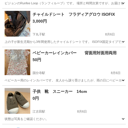
ピジョンのRunfee Loop（ランフィループ）です。 場所と時間次第ですが、お届け
東京
大田区
蒲田駅
ベビー用品
チャイルドシート フラディアグロウ ISOFIX
3,000円
下丸子駅
8月6日
上の子が新生児期から3年間使用したチャイルドシートです。 ISOFIX固定タイプで、
東京
大田区
下丸子駅
ベビー用品
ベビーカーレインカバー 背面用対面用両用
50円
国分寺駅
8月6日
ベビーカー用のレインカバーです。 友人から譲り受けましたが、雨の日にベビーカーで
東京
国分寺市
国分寺駅
子供用品
子供 靴 スニーカー 14cm
0円
江古田駅
8月6日
状態は写真をご確認ください。
東京
練馬区
江古田駅
キッズ用品
有料