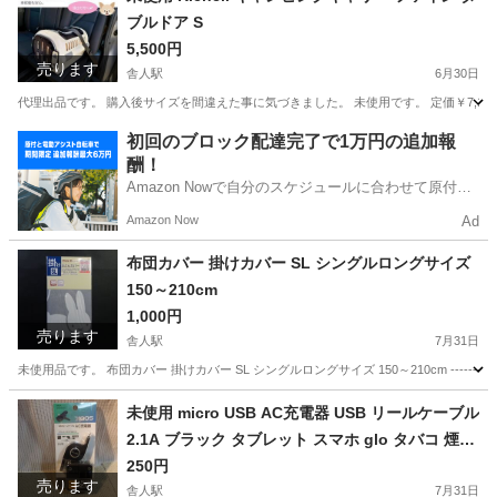
ブルドア S
5,500円
売ります
舎人駅
6月30日
代理出品です。 購入後サイズを間違えた事に気づきました。 未使用です。 定価￥7,193でした
東京
足立区
舎人駅
その他
キャンピング
初回のブロック配達完了で1万円の追加報
酬！
Amazon Nowで自分のスケジュールに合わせて原付や
電動アシスト自転車で配達し、報酬を獲得しましょ
Amazon Now
Ad
う！
布団カバー 掛けカバー SL シングルロングサイズ
150～210cm
1,000円
売ります
舎人駅
7月31日
未使用品です。 布団カバー 掛けカバー SL シングルロングサイズ 150～210cm ----------------------------
東京
足立区
舎人駅
寝具
布団カバー
未使用 micro USB AC充電器 USB リールケーブル
2.1A ブラック タブレット スマホ glo タバコ 煙草
携帯 黒 マイクロ
250円
売ります
舎人駅
7月31日