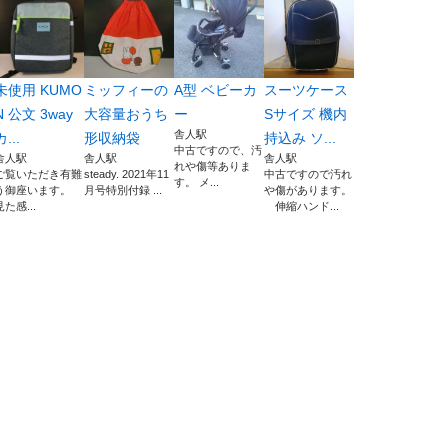
未使用 KUMO
ミッフィーの
A型 ベビーカ
スーツケース
N 公文 3way
大容量おうち
ー
Sサイズ 機内
舎人駅
カ...
形収納袋
持込み ソ...
中古ですので、汚
舎人駅
舎人駅
舎人駅
れや傷等ありま
ご覧いただき有難
steady. 2021年11
中古ですので汚れ
す。 メ...
う御座います。
月号特別付録 ...
や傷があります。
見た感...
伸縮ハンド...