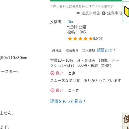
※問い合わせは会員登録とログイン必須です
違反を報告
注意事項
投稿者
Dio
性別非公開
投稿： 
345
5.0
(
95
)
認証とは
身分証
電話番号
法人書類
0×30cm

営業13～18時 月・金休み （買取・オー
クション代行） 500円～配達（距離）
スター）

良い
とき
スムーズな受け渡しありがとうございます
良い
こーき
評価をもっと見る
ん。

。
