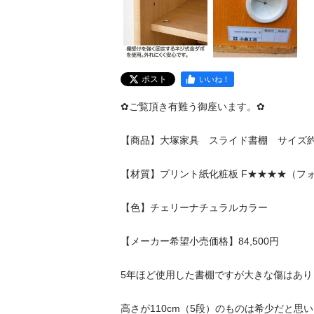
ポスト
いいね！
✿ご覧頂き有難う御座います。✿

【商品】大塚家具　スライド書棚　サイズ約90×11
【材質】プリント紙化粧板 F★★★★（フォー
【色】チェリーナチュラルカラー

【メーカー希望小売価格】84,500円

5年ほど使用した書棚ですが大きな傷はありませ
高さが110cm（5段）のものは希少だと思います