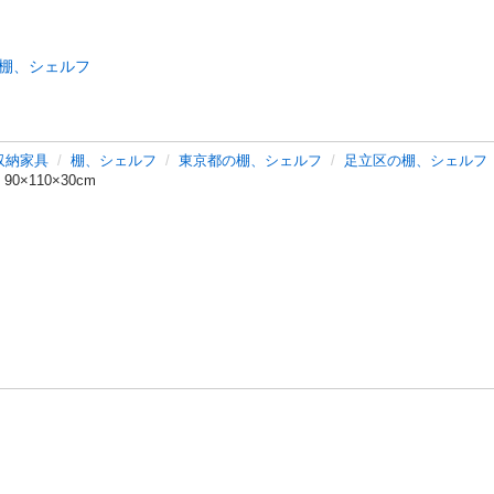
棚、シェルフ
収納家具
棚、シェルフ
東京都の棚、シェルフ
足立区の棚、シェルフ
×110×30cm
バシーポリシー
プライバシー・ステートメント
健全化に資する運用
プ
ご利用ガイド
フリーワードで探す
特定商取引法の表示
利用