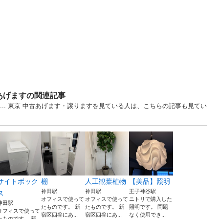
あげますの関連記事
芸... 東京 中古あげます・譲りますを見ている人は、こちらの記事も見てい
サイトボック
棚
人工観葉植物
【美品】照明
神田駅
神田駅
王子神谷駅
ス
オフィスで使って
オフィスで使って
ニトリで購入した
神田駅
たものです。 新
たものです。 新
照明です。 問題
オフィスで使って
宿区四谷にあ...
宿区四谷にあ...
なく使用でき...
たものです。 新