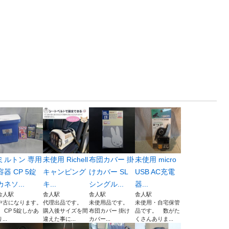
ミルトン 専用
未使用 Richell
布団カバー 掛
未使用 micro
容器 CP 5錠
キャンピング
けカバー SL
USB AC充電
カネソ...
キ...
シングル...
器...
舎人駅
舎人駅
舎人駅
舎人駅
中古になります。
代理出品です。
未使用品です。
未使用・自宅保管
CP 5錠しかあ
購入後サイズを間
布団カバー 掛け
品です。 数がた
...
違えた事に...
カバー...
くさんありま...