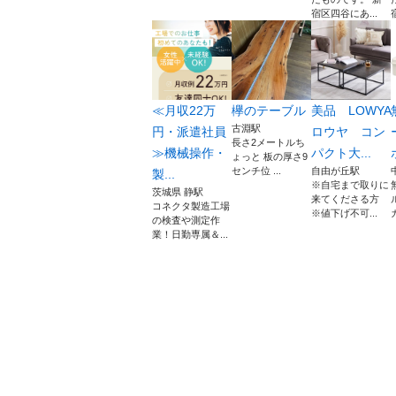
宿区四谷にあ...
≪月収22万
欅のテーブル
美品 LOWYA
古淵駅
円・派遣社員
ロウヤ コン
長さ2メートルち
≫機械操作・
パクト大...
ょっと 板の厚さ9
センチ位 ...
自由が丘駅
製...
※自宅まで取りに
茨城県 静駅
来てくださる方
コネクタ製造工場
※値下げ不可...
の検査や測定作
業！日勤専属＆...