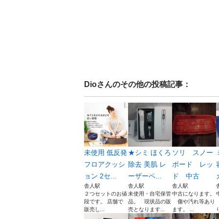
Dio
さんのその他の投稿記事：
未使用 低反発
★シミ ほくろ
ソリ スノー
フロアクッシ
除去 美肌 レ
ボード レッ
ョン 2セ...
ーザーペ...
ド 中古
舎人駅
舎人駅
舎人駅
２つセットのお値
未使用・自宅保管
中古になります。
段です。 店舗で
品。 現状品の販
傷や汚れ等あり
販売し...
売となります...
ます。 ...
り