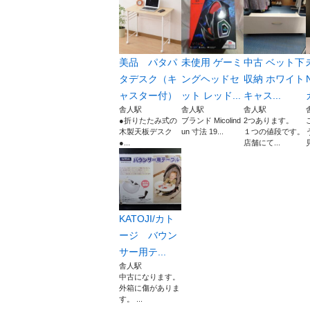
美品 パタパ
未使用 ゲーミ
中古 ベット下
タデスク（キ
ングヘッドセ
収納 ホワイト
ャスター付）
ット レッド...
キャス...
舎人駅
舎人駅
舎人駅
●折りたたみ式の
ブランド Micolind
2つあります。
木製天板デスク
un 寸法 19...
１つの値段です。
●...
店舗にて...
KATOJI/カト
ージ バウン
サー用テ...
舎人駅
中古になります。
外箱に傷がありま
す。 ...