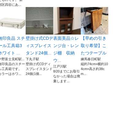
宿区四谷にあ...
無印良品 スチ
壁掛け式CDデ
表面美品☆レ
【早めの引き
ール工具箱3
ィスプレイス
ンジ台・レン
取り希望】こ
ホワイト ...
タンド24個...
ジ棚 収納
たつテーブル
中野富士見町駅...
下丸子駅
練馬春日町駅
ウ...
無印良品のスチー
壁掛け式CDディ
縦約74cm×横約10
江戸川駅
ル工具箱です。
スプレイスタンド
4cm×高さ約38c
8/20までにお取引
カラーはホワ...
24個(1個...
m...
なかった場合は廃
棄します...