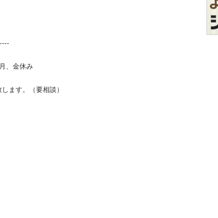
-

金休み

ます。（要相談）
