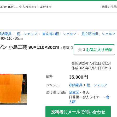
美品 大塚家具 書棚 スライドオープン 小島工芸 90×110×30cm (Dio) 舎人の収納家具《棚、シェルフ》の中古あげます・譲ります｜ジモティーで不用品の処分
中古
売ります・あげます
地元の掲示
収納家具
棚、シェルフ
東京都の棚、シェルフ
足立区の棚、シェルフ
×110×30cm
 小島工芸 90×110×30cm
（投稿ID
3
お気に入り登録
更新
2026年7月31日 03:14
作成
2026年7月31日 03:13
価格
35,000円
ジャンル
収納家具
 > 
棚、シェルフ
受け渡し場所
足立区
 - 舎人
日暮里・舎人ライナー - 
舎
人駅
投稿者にメールで問い合わせ