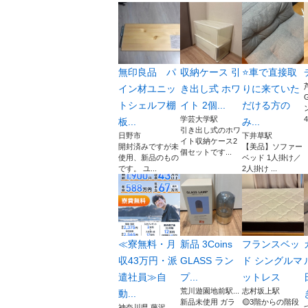
無印良品 パ
収納ケース 引
⭐️車で直接取
イン材ユニッ
き出し式 ホワ
りに来ていた
トシェルフ棚
イト 2個...
だける方の
学芸大学駅
4
板...
み...
引き出し式のホワ
日野市
下井草駅
イト収納ケース2
開封済みですが未
【美品】ソファー
個セットです...
使用、新品のもの
ベッド 1人掛け／
です。 ユ...
2人掛け ...
≪寮無料・月
新品 3Coins
フランスベッ
収43万円・派
GLASS ラン
ド シングルマ
遣社員≫自
プ...
ットレス
荒川遊園地前駅...
志村坂上駅
動...
新品未使用 ガラ
🟡3階からの階段
神奈川県 藤沢...