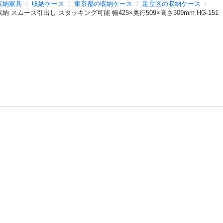
収納家具
収納ケース
東京都の収納ケース
足立区の収納ケース
 スムース引出し スタッキング可能 幅425×奥行509×高さ309mm HG-151
バシーポリシー
プライバシー・ステートメント
健全化に資する運用
プ
ご利用ガイド
フリーワードで探す
特定商取引法の表示
利用