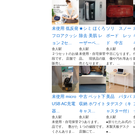
未使用 低反発
★シミ ほくろ
ソリ スノー
フロアクッシ
除去 美肌 レ
ボード レッ
ョン 2セ...
ーザーペ...
ド 中古
舎人駅
舎人駅
舎人駅
２つセットのお値
未使用・自宅保管
中古になります。
段です。 店舗で
品。 現状品の販
傷や汚れ等あり
販売し...
売となります...
ます。 ...
未使用 micro
中古 ベット下
美品 パタパ
USB AC充電
収納 ホワイト
タデスク（キ
器...
キャス...
ャスター付）
舎人駅
舎人駅
舎人駅
未使用・自宅保管
2つあります。
●折りたたみ式の
品です。 数がた
１つの値段です。
木製天板デスク
u
くさんありま...
店舗にて...
●...