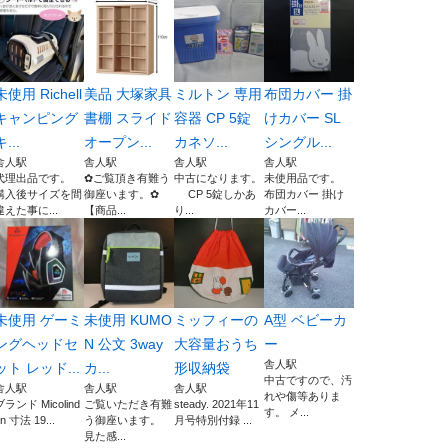
未使用 Richell
美品 大塚家具
ミルトン 専用
布団カバー 掛
キャンピング
書棚 スライド
容器 CP 5錠
けカバー SL
キ...
オープン...
カネソ...
シングル...
舎人駅
舎人駅
舎人駅
舎人駅
代理出品です。
✿ご覧頂き有難う
中古になります。
未使用品です。
購入後サイズを間
御座います。✿
CP 5錠しかあ
布団カバー 掛け
違えた事に...
【商品...
り...
カバー...
未使用 ゲーミ
未使用 KUMO
ミッフィーの
A型 ベビーカ
ングヘッドセ
N 公文 3way
大容量おうち
ー
舎人駅
ット レッド...
カ...
形収納袋
中古ですので、汚
舎人駅
舎人駅
舎人駅
れや傷等ありま
ブランド Micolind
ご覧いただき有難
steady. 2021年11
す。 メ...
n 寸法 19...
う御座います。
月号特別付録 ...
見た感...