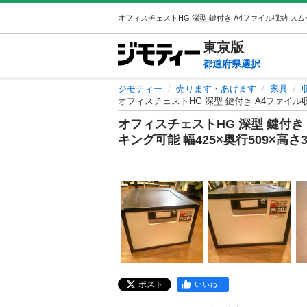
東京
版
都道府県選択
ジモティー
売ります・あげます
家具
オフィスチェストHG 深型 鍵付き A4ファイル収納
オフィスチェストHG 深型 鍵付き
キング可能 幅425×奥行509×高さ30
ポスト
いいね！