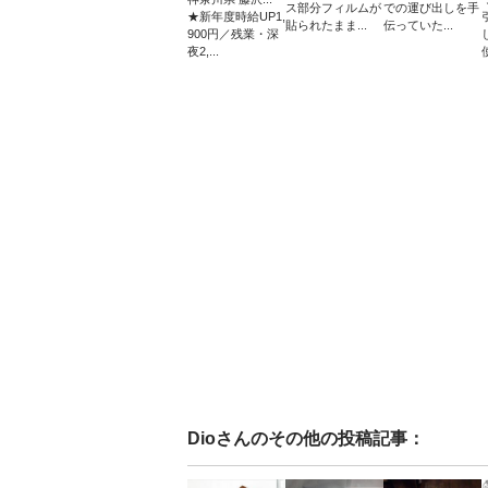
ス部分フィルムが
での運び出しを手
★新年度時給UP1,
貼られたまま...
伝っていた...
900円／残業・深
夜2,...
Dio
さんのその他の投稿記事：