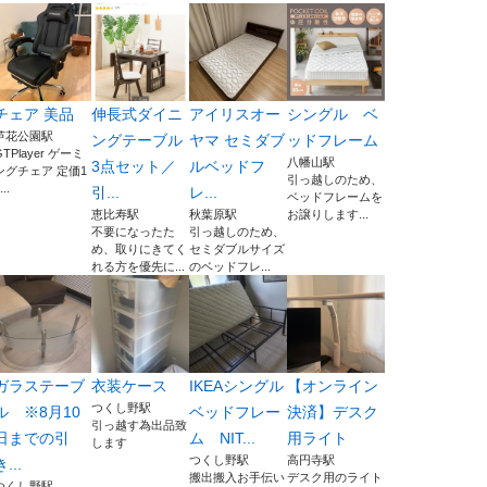
チェア 美品
伸長式ダイニ
アイリスオー
シングル ベ
芦花公園駅
ングテーブル
ヤマ セミダブ
ッドフレーム
GTPlayer ゲーミ
八幡山駅
3点セット／
ルベッドフ
ングチェア 定価1
引っ越しのため、
...
引...
レ...
ベッドフレームを
恵比寿駅
秋葉原駅
お譲りします...
不要になったた
引っ越しのため、
め、取りにきてく
セミダブルサイズ
れる方を優先に...
のベッドフレ...
ガラステーブ
衣装ケース
IKEAシングル
【オンライン
つくし野駅
ル ※8月10
ベッドフレー
決済】デスク
引っ越す為出品致
日までの引
ム NIT...
用ライト
します
つくし野駅
高円寺駅
き...
搬出搬入お手伝い
デスク用のライト
つくし野駅