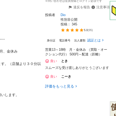
※問い合わせは会員登録とログイン必須です
違反を報告
注意事項
投稿者
Dio
性別非公開
投稿： 
345
5.0
(
95
)
-

認証とは
身分証
電話番号
法人書類
営業13～18時 月・金休み （買取・オー
金休み

クション代行） 500円～配達（距離）
良い
とき
ます。（店舗より３０分以
スムーズな受け渡しありがとうございます
良い
こーき
評価をもっと見る
ます。
