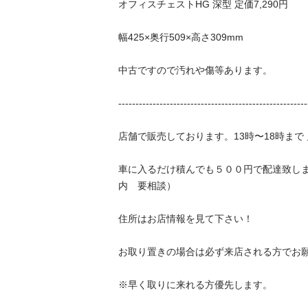
オフィスチェストHG 深型 定価7,290円

幅425×奥行509×高さ309mm

中古ですので汚れや傷等あります。

----------------------------------------------------------
店舗で販売しております。13時〜18時まで 月、
車に入るだけ積んでも５００円で配達致し
内　要相談）

住所はお店情報を見て下さい！

お取り置きの場合は必ず来店される方でお願いし
※早く取りに来れる方優先します。
