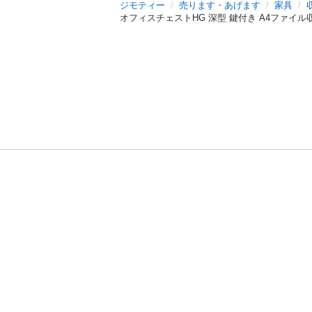
ジモティー
売ります・あげます
家具
オフィスチェストHG 深型 鍵付き A4ファイル収納
利用規約
プライ
運営会社
サイトマッ
© 2011-
2026
Jmty, Inc.