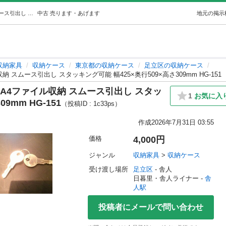
オフィスチェストHG 深型 鍵付き A4ファイル収納 スムース引出し スタッキング可能 幅425×奥行509×高さ309mm HG-151 (Dio) 舎人の収納家具《収納ケース》の中古あげます・譲ります｜ジモティーで不用品の処分
中古
売ります・あげます
地元の掲示
収納家具
収納ケース
東京都の収納ケース
足立区の収納ケース
 スムース引出し スタッキング可能 幅425×奥行509×高さ309mm HG-151
 A4ファイル収納 スムース引出し スタッ
1
お気に入
9mm HG-151
（投稿ID : 1c33ps）
作成
2026年7月31日 03:55
価格
4,000円
ジャンル
収納家具
 > 
収納ケース
受け渡し場所
足立区
 - 舎人
日暮里・舎人ライナー - 
舎
人駅
投稿者にメールで問い合わせ