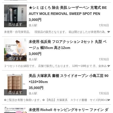
★シミ ほくろ 除去 美肌 レーザーペン 充電式 BE
AUTY MOLE REMOVAL SWEEP SPOT PEN
3,000円
売ります
舎人駅
7月31日
未使用・自宅保管品。 現状品の販売となります。 箱は開けましたが未使用の為、作動確認はしておりません。 h
東京
足立区
舎人駅
その他
レーザー
未使用 低反発 フロアクッション 2セット 丸型 ベ
ージュ 幅55cm 高さ12cm
3,000円
売ります
舎人駅
7月31日
２つセットのお値段です。 店舗で販売しております。 12時〜18時まで 月、金休み 
東京
足立区
舎人駅
ソファ
ベージュ
美品 大塚家具 書棚 スライドオープン 小島工芸 90
×110×30cm
35,000円
売ります
舎人駅
7月31日
✿ご覧頂き有難う御座います。✿ 【商品】大塚家具 スライド書棚 サイズ約90×110×3
東京
足立区
舎人駅
収納家具
未使用 Richell キャンピングキャリー ファイン ダ