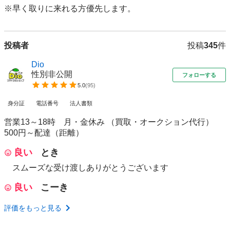
投稿者
投稿
345
件
Dio
性別非公開
フォローする
5.0
(
95
)
身分証
電話番号
法人書類
営業13～18時 月・金休み （買取・オークション代行）
500円～配達（距離）
良い
とき
スムーズな受け渡しありがとうございます
良い
こーき
評価をもっと見る