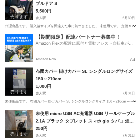
ブルドア S
5,500円
売ります
舎人駅
6月30日
代理出品です。 購入後サイズを間違えた事に気づきました。 未使用です。 定価￥7,193でした
東京
足立区
舎人駅
その他
キャンピング
【期間限定】配達パートナー募集中！
Amazon Flexの配達に原付と電動アシスト自転車が登
場！
Amazon Now
Ad
布団カバー 掛けカバー SL シングルロングサイズ
150～210cm
1,000円
売ります
舎人駅
7月31日
未使用品です。 布団カバー 掛けカバー SL シングルロングサイズ 150～210cm ----------------------------
東京
足立区
舎人駅
寝具
布団カバー
未使用 micro USB AC充電器 USB リールケーブル
2.1A ブラック タブレット スマホ glo タバコ 煙草
携帯 黒 マイクロ
250円
売ります
舎人駅
7月31日