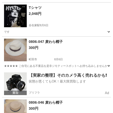
Tシャツ
2,048円
谷在家駅
8月6日
です
東京
足立区
谷在家駅
Tシャツ
0806-047 麦わら帽子
300円
町田市
8月6日
★★★★★ ご自宅にある不要品を是非ジモティースポットへお持ち込みしませんか？ 家
東京
町田市
小物
麦わら帽子
【実家の整理】そのカメラ高く売れるかも❗️
状態が悪くてもOK！最大限買取します
プリフラ
Ad
0806-046 麦わら帽子
300円