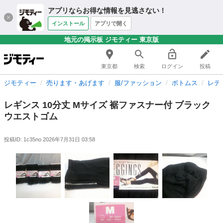
アプリならお得な情報を見逃さない！
インストール
アプリで開く
地元の掲示板 ジモティー 東京版
東京都
検索
ログイン
投稿
ジモティー
売ります・あげます
服/ファッション
ボトムス
レデ
レギンス 10分丈 Mサイズ 裾ファスナー付 ブラック
ウエストゴム
投稿ID: 1c35no
2026年7月31日 03:58