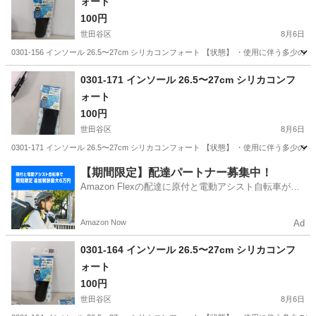
ォート
100円
世田谷区
8月6日
0301-156 インソール 26.5〜27cm シリカコンフォート 【状態】 ・使用に伴
東京
世田谷区
服/ファッション
現地
0301-171 インソール 26.5〜27cm シリカコンフ
ォート
100円
世田谷区
8月6日
0301-171 インソール 26.5〜27cm シリカコンフォート 【状態】 ・使用に伴
東京
世田谷区
服/ファッション
現地
【期間限定】配達パートナー募集中！
Amazon Flexの配達に原付と電動アシスト自転車が登
場！
Amazon Now
Ad
0301-164 インソール 26.5〜27cm シリカコンフ
ォート
100円
世田谷区
8月6日