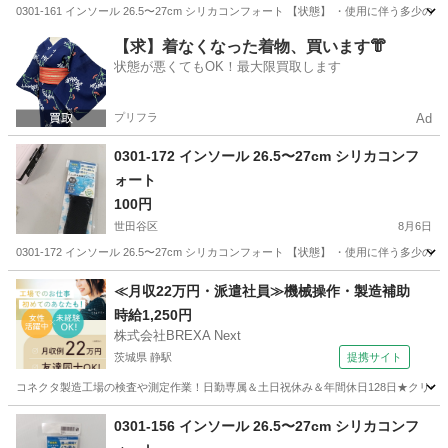
0301-161 インソール 26.5〜27cm シリカコンフォート 【状態】 ・使用に伴
東京
世田谷区
服/ファッション
現地
【求】着なくなった着物、買います👘
状態が悪くてもOK！最大限買取します
プリフラ
Ad
0301-172 インソール 26.5〜27cm シリカコンフ
ォート
100円
世田谷区
8月6日
0301-172 インソール 26.5〜27cm シリカコンフォート 【状態】 ・使用に伴
東京
世田谷区
服/ファッション
現地
≪月収22万円・派遣社員≫機械操作・製造補助
時給1,250円
株式会社BREXA Next
茨城県 静駅
提携サイト
コネクタ製造工場の検査や測定作業！日勤専属＆土日祝休み＆年間休日128日★クリーン
茨城
常陸大宮市
静駅
その他
0301-156 インソール 26.5〜27cm シリカコンフ