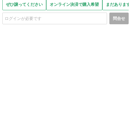
ぜひ譲ってください
オンライン決済で購入希望
まだあります
問合せ
初めての方へ
利用規約
プライバシーポリシー
プライバシー・ステートメント
健全化に資する運用方針
お問い合わせ
運営会社
サイトマップ
ご利用ガイド
フリーワードで探す
PC版で表示
都道府県選択
特定商取引法の表示
利用者情報の外部送信について
© 2011-
2026
Jmty, Inc.