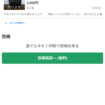
ビー
3,000円
売ります
舎人駅
7月31日
中古ですので汚れや傷があります。 伸縮ハンドルが壊れています。伸びるが止まらない
東京
足立区
舎人駅
バッグ
磁石
ページTOPへ
投稿
誰でも今すぐ30秒で投稿出来る
投稿画面へ (無料)