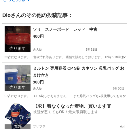
Dio
さんのその他の投稿記事：
ソリ スノーボード レッド 中古
400円
売ります
舎人駅
5月31日
中古になります。 傷や汚れ等あります。 店舗で販売しております。 12時〜18時まで
東京
足立区
舎人駅
その他
ソリ
ミルトン 専用容器 CP 5錠 カネソン 母乳バッグ お
まけ付き
900円
売ります
舎人駅
6月30日
中古になります。 CP 5錠しかありません。 また母乳バッグも7枚使用しており、未使用４３枚になります。 ------
東京
足立区
舎人駅
ベビー用品
容器
【求】着なくなった着物、買います👘
状態が悪くてもOK！最大限買取します
プリフラ
Ad