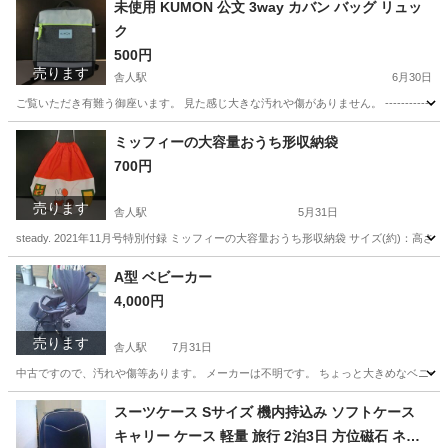
未使用 KUMON 公文 3way カバン バッグ リュッ
ク
500円
売ります
舎人駅
6月30日
ご覧いただき有難う御座います。 見た感じ大きな汚れや傷がありません。 ------------------------
東京
足立区
舎人駅
バッグ
ミッフィーの大容量おうち形収納袋
700円
売ります
舎人駅
5月31日
steady. 2021年11月号特別付録 ミッフィーの大容量おうち形収納袋 サイズ(約)：高さ44.5×直径30cm --------
東京
足立区
舎人駅
バッグ
ミッフィー
A型 ベビーカー
4,000円
売ります
舎人駅
7月31日
中古ですので、汚れや傷等あります。 メーカーは不明です。 ちょっと大きめなベニーカーなので低
東京
足立区
舎人駅
ベビー用品
A型
スーツケース Sサイズ 機内持込み ソフトケース
キャリー ケース 軽量 旅行 2泊3日 方位磁石 ネイ