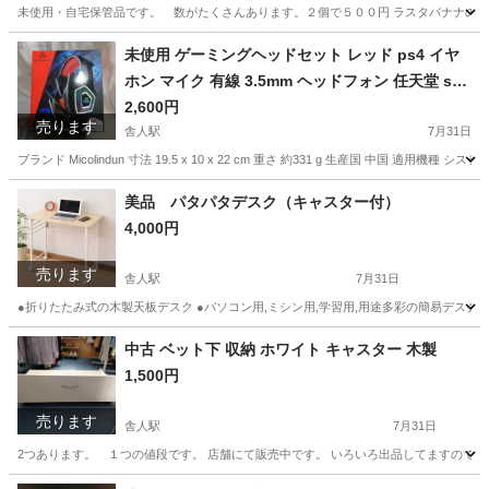
未使用・自宅保管品です。 数がたくさんあります。２個で５００円 ラスタバナナの加熱式
東京
足立区
舎人駅
携帯アクセサリー
USB
未使用 ゲーミングヘッドセット レッド ps4 イヤ
ホン マイク 有線 3.5mm ヘッドフォン 任天堂 swi
tch ps4 PC Skype 等対応可 マイク付き
2,600円
売ります
舎人駅
7月31日
ブランド Micolindun 寸法 19.5 x 10 x 22 cm 重さ 約331 g 生産国 中国 適用機種 システム PS4 
東京
足立区
舎人駅
オーディオ
マイク
美品 パタパタデスク（キャスター付）
4,000円
売ります
舎人駅
7月31日
●折りたたみ式の木製天板デスク ●パソコン用,ミシン用,学習用,用途多彩の簡易デスク ●折りた
東京
足立区
舎人駅
バッグ
デスク
中古 ベット下 収納 ホワイト キャスター 木製
1,500円
売ります
舎人駅
7月31日
2つあります。 １つの値段です。 店舗にて販売中です。 いろいろ出品してますので
東京
足立区
舎人駅
収納家具
ベット