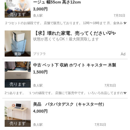
ージュ 幅55cm 高さ12cm
3,000円
売ります
舎人駅
7月31日
２つセットのお値段です。 店舗で販売しております。 12時〜18時まで 月、金休み 
東京
足立区
舎人駅
ソファ
ベージュ
【求】壊れた家電、売ってください💡✨
状態が悪くてもOK！最大限買取します
プリフラ
Ad
中古 ベット下 収納 ホワイト キャスター 木製
1,500円
売ります
舎人駅
7月31日
2つあります。 １つの値段です。 店舗にて販売中です。 いろいろ出品してますので
東京
足立区
舎人駅
収納家具
ベット
美品 パタパタデスク（キャスター付）
4,000円
売ります
舎人駅
7月31日