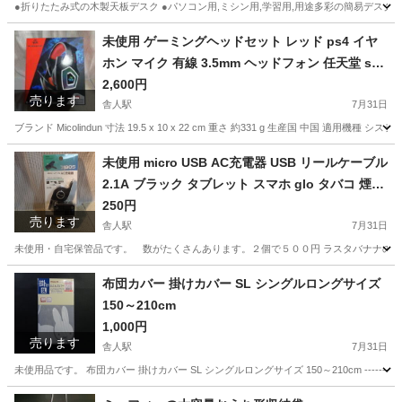
●折りたたみ式の木製天板デスク ●パソコン用,ミシン用,学習用,用途多彩の簡易デスク ●折りた
東京
足立区
舎人駅
バッグ
デスク
未使用 ゲーミングヘッドセット レッド ps4 イヤ
ホン マイク 有線 3.5mm ヘッドフォン 任天堂 swi
tch ps4 PC Skype 等対応可 マイク付き
2,600円
売ります
舎人駅
7月31日
ブランド Micolindun 寸法 19.5 x 10 x 22 cm 重さ 約331 g 生産国 中国 適用機種 システム PS4 
東京
足立区
舎人駅
オーディオ
マイク
未使用 micro USB AC充電器 USB リールケーブル
2.1A ブラック タブレット スマホ glo タバコ 煙草
携帯 黒 マイクロ
250円
売ります
舎人駅
7月31日
未使用・自宅保管品です。 数がたくさんあります。２個で５００円 ラスタバナナの加熱式
東京
足立区
舎人駅
携帯アクセサリー
USB
布団カバー 掛けカバー SL シングルロングサイズ
150～210cm
1,000円
売ります
舎人駅
7月31日
未使用品です。 布団カバー 掛けカバー SL シングルロングサイズ 150～210cm ----------------------------
東京
足立区
舎人駅
寝具
布団カバー