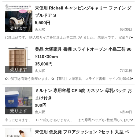
未使用 Richell キャンピングキャリー ファイン ダ
ブルドア S
5,500円
売ります
舎人駅
6月30日
代理出品です。 購入後サイズを間違えた事に気づきました。 未使用です。 定価￥7,193でした
東京
足立区
舎人駅
その他
キャンピング
美品 大塚家具 書棚 スライドオープン 小島工芸 90
×110×30cm
35,000円
売ります
舎人駅
7月31日
✿ご覧頂き有難う御座います。✿ 【商品】大塚家具 スライド書棚 サイズ約90×110×3
東京
足立区
舎人駅
収納家具
ミルトン 専用容器 CP 5錠 カネソン 母乳バッグ お
まけ付き
900円
売ります
舎人駅
6月30日
中古になります。 CP 5錠しかありません。 また母乳バッグも7枚使用しており、未使用４３枚になります。 ------
東京
足立区
舎人駅
ベビー用品
容器
未使用 低反発 フロアクッション 2セット 丸型 ベ