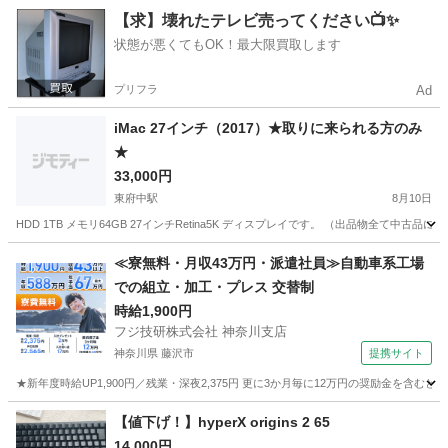
東京
江戸川区
小岩駅
周辺機器
【求】壊れたテレビ売ってください📺✨
状態が悪くてもOK！最大限買取します
プリフラ
Ad
iMac 27インチ（2017）★取りに来られる方のみ
★
33,000円
東府中駅
8月10日
HDD 1TB メモリ64GB 27インチRetina5K ディスプレイです。 （出品物全て
東京
府中市
東府中駅
Mac
iMac
≪寮無料・月収43万円・派遣社員≫自動車系工場
での組立・加工・プレス 交替制
時給1,900円
フジ技研株式会社 神奈川支店
神奈川県 藤沢市
提携サイト
★新年度時給UP1,900円／残業・深夜2,375円 更に3か月毎に12万円の奨励金を含む
神奈川
藤沢市
その他
【値下げ！】hyperX origins 2 65
14,000円