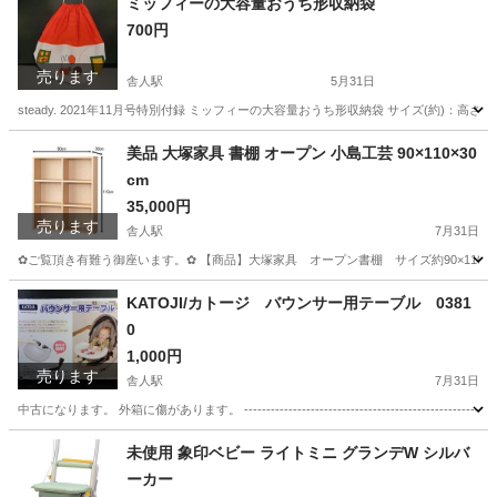
ミッフィーの大容量おうち形収納袋
700円
売ります
舎人駅
5月31日
steady. 2021年11月号特別付録 ミッフィーの大容量おうち形収納袋 サイズ(約)：高さ44.5×直径30cm --------
東京
足立区
舎人駅
バッグ
ミッフィー
美品 大塚家具 書棚 オープン 小島工芸 90×110×30
cm
35,000円
売ります
舎人駅
7月31日
✿ご覧頂き有難う御座います。✿ 【商品】大塚家具 オープン書棚 サイズ約90×110×3
東京
足立区
舎人駅
収納家具
書棚
KATOJI/カトージ バウンサー用テーブル 0381
0
1,000円
売ります
舎人駅
7月31日
中古になります。 外箱に傷があります。 -----------------------------------------------
東京
足立区
舎人駅
ベビー用品
KATOJI
未使用 象印ベビー ライトミニ グランデW シルバ
ーカー