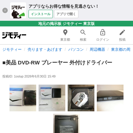
アプリならお得な情報を見逃さない！
インストール
アプリで開く
地元の掲示板 ジモティー 東京版
東京都
検索
ログイン
投稿
ジモティー
売ります・あげます
パソコン
周辺機器
東京都の周
■美品 DVD-RW プレーヤー 外付けドライバー
投稿ID: 1oslup
2026年6月30日 15:49