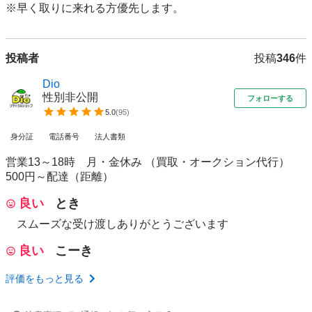
投稿者
投稿
346
件
Dio
性別非公開
フォローする
5.0
(
95
)
身分証
電話番号
法人書類
営業13～18時 月・金休み （買取・オークション代行）
500円～配達（距離）
良い
とき
スムーズな受け渡しありがとうございます
良い
こーき
評価をもっと見る