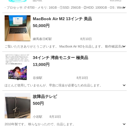
品川区
8月10日
- プロセッサ: i7-8700 - メモリ: 16GB - ①SSD: 256GB - ②HDD: 1000GB - OS : Win
東京
品川区
デスクトップパソコン
MacBook Air M2 13インチ 美品
50,000円
練馬春日町駅
8月10日
ご覧いただきありがとうございます。 MacBook Air M2を出品します。 動作確
東京
練馬区
練馬春日町駅
ノートパソコン
34インチ 湾曲モニター 極美品
13,000円
谷保駅
8月10日
ほとんど使用していませんが、早急に現金が必要なため出品します。
東京
国立市
谷保駅
デスクトップパソコン
モニター
故障品テレビ
500円
小岩駅
8月10日
2010年製です。 映らなかったので、出品します。