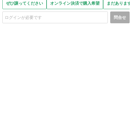
ぜひ譲ってください
オンライン決済で購入希望
まだあります
問合せ
初めての方へ
利用規約
プライバシーポリシー
プライバシー・ステートメント
健全化に資する運用方針
お問い合わせ
運営会社
サイトマップ
ご利用ガイド
フリーワードで探す
PC版で表示
都道府県選択
特定商取引法の表示
利用者情報の外部送信について
© 2011-
2026
Jmty, Inc.