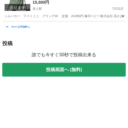
15,000円
売ります
舎人駅
7月31日
シルバカー ライトミニ グランデW 定価 24,800円 象印ベビー株式会社 高さほ袋の寸
東京
足立区
舎人駅
その他
象印
ページTOPへ
投稿
誰でも今すぐ30秒で投稿出来る
投稿画面へ (無料)