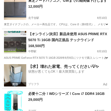
東芝ノートパソコン、GWまでの期間値下げします
12,000円
北千住駅
8月10日
東芝ダイナブックの、メーカー再生品です。 CPUは、Core i3（第6世代）。 メモリー8GB
東京
千代田区
北千住駅
ノートパソコン
東芝
【オンライン決済】新品未使用 ASUS PRIME RTX
5070 Ti 16GB 国内正規品 テックウインド
168,500円
中野駅
8月10日
ASUS PRIME GeForce RTX 5070 Ti 16GB 2026年8月8日にツクモで購入 レシート
東京
中野区
中野駅
PCパーツ
【求】壊れた家電、売ってください💡✨
状態が悪くてもOK！最大限買取します
プリフラ
Ad
必要十二分！WDシリーズ！Core i7 DDR4 16GB
29,000円