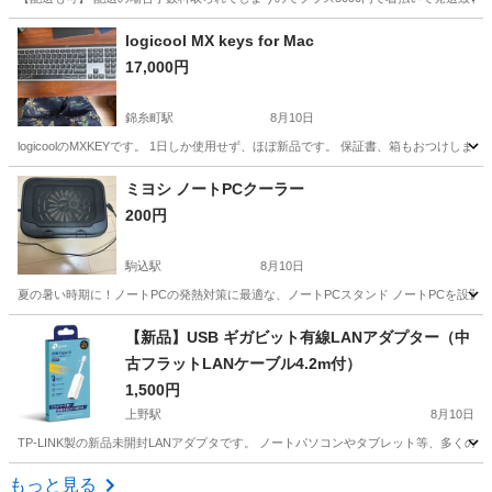
東京
板橋区
小竹向原駅
デスクトップパソコン
logicool MX keys for Mac
17,000円
錦糸町駅
8月10日
logicoolのMXKEYです。 1日しか使用せず、ほぼ新品です。 保証書、箱もおつけします
東京
墨田区
錦糸町駅
パソコン
ミヨシ ノートPCクーラー
200円
駒込駅
8月10日
夏の暑い時期に！ノートPCの発熱対策に最適な、ノートPCスタンド ノートPCを設置
東京
文京区
駒込駅
周辺機器
【新品】USB ギガビット有線LANアダプター（中
古フラットLANケーブル4.2m付）
1,500円
上野駅
8月10日
TP-LINK製の新品未開封LANアダプタです。 ノートパソコンやタブレット等、多くのUSB
東京
台東区
上野駅
PCパーツ
USB
もっと見る