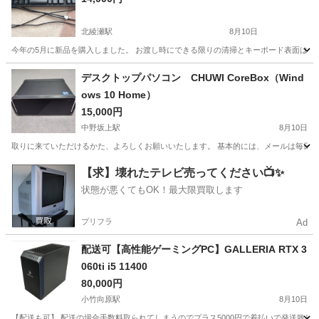
北綾瀬駅
8月10日
今年の5月に新品を購入しました。 お渡し時にできる限りの清掃とキーボード表面は拭か
東京
足立区
北綾瀬駅
周辺機器
デスクトップパソコン CHUWI CoreBox（Wind
ows 10 Home）
15,000円
中野坂上駅
8月10日
取りに来ていただけるかた、よろしくお願いいたします。 基本的には、メールは毎日夜1～
東京
中野区
中野坂上駅
デスクトップパソコン
【求】壊れたテレビ売ってください📺✨
状態が悪くてもOK！最大限買取します
プリフラ
Ad
配送可【高性能ゲーミングPC】GALLERIA RTX 3
060ti i5 11400
80,000円
小竹向原駅
8月10日
【配送も可】 配送の場合手数料取られてしまうのでプラス5000円で着払いで発送致します