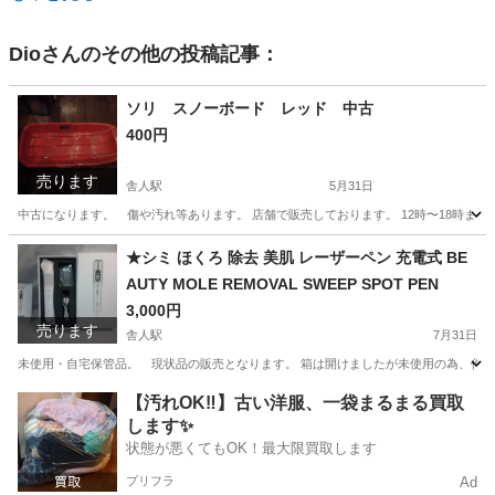
Dio
さんのその他の投稿記事：
ソリ スノーボード レッド 中古
400円
売ります
舎人駅
5月31日
中古になります。 傷や汚れ等あります。 店舗で販売しております。 12時〜18時まで
東京
足立区
舎人駅
その他
ソリ
★シミ ほくろ 除去 美肌 レーザーペン 充電式 BE
AUTY MOLE REMOVAL SWEEP SPOT PEN
3,000円
売ります
舎人駅
7月31日
未使用・自宅保管品。 現状品の販売となります。 箱は開けましたが未使用の為、作動確認はしておりません。 h
東京
足立区
舎人駅
その他
レーザー
【汚れOK‼️】古い洋服、一袋まるまる買取
します✨
状態が悪くてもOK！最大限買取します
プリフラ
Ad