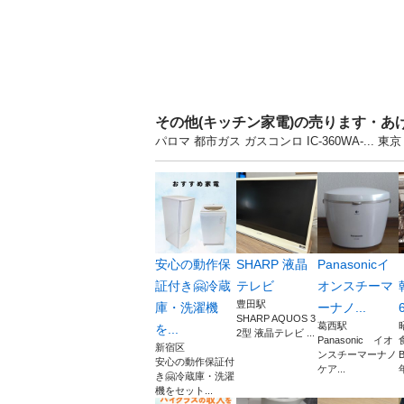
その他(キッチン家電)の売ります・あ
パロマ 都市ガス ガスコンロ IC-360WA-.
安心の動作保
SHARP 液晶
Panasonicイ
証付き🤗冷蔵
テレビ
オンスチーマ
豊田駅
庫・洗濯機
ーナノ...
SHARP AQUOS 3
葛西駅
を...
2型 液晶テレビ ...
Panasonic イオ
新宿区
ンスチーマーナノ
安心の動作保証付
ケア...
年
き🤗冷蔵庫・洗濯
機をセット...