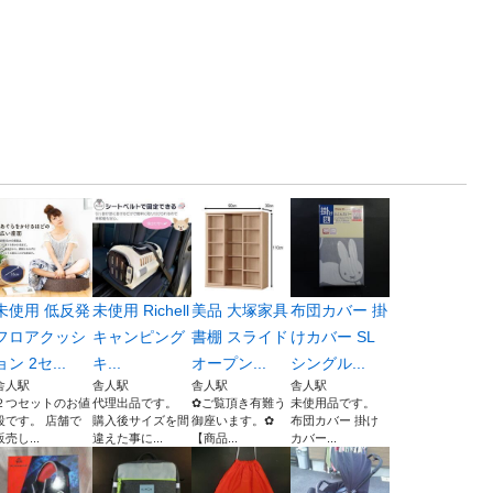
未使用 低反発
未使用 Richell
美品 大塚家具
布団カバー 掛
フロアクッシ
キャンピング
書棚 スライド
けカバー SL
ョン 2セ...
キ...
オープン...
シングル...
舎人駅
舎人駅
舎人駅
舎人駅
２つセットのお値
代理出品です。
✿ご覧頂き有難う
未使用品です。
段です。 店舗で
購入後サイズを間
御座います。✿
布団カバー 掛け
販売し...
違えた事に...
【商品...
カバー...