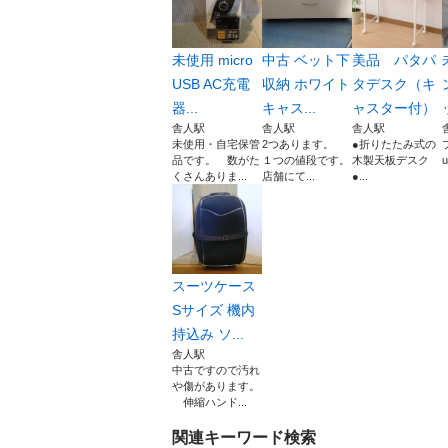
未使用 micro
中古 ベット下
美品 パタパ
USB AC充電
収納 ホワイト
タデスク（キ
器...
キャス...
ャスター付）
舎人駅
舎人駅
舎人駅
未使用・自宅保管
2つあります。
●折りたたみ式の
品です。 数がた
１つの値段です。
木製天板デスク
u
くさんありま...
店舗にて...
●...
スーツケース
Sサイズ 機内
持込み ソ...
舎人駅
中古ですので汚れ
や傷があります。
伸縮ハンド...
関連キーワード検索