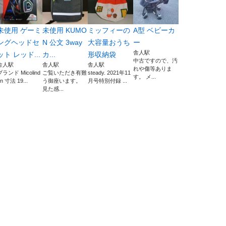
未使用 ゲーミ
未使用 KUMO
ミッフィーの
A型 ベビーカ
ングヘッドセ
N 公文 3way
大容量おうち
ー
舎人駅
ット レッド...
カ...
形収納袋
中古ですので、汚
舎人駅
舎人駅
舎人駅
れや傷等ありま
ブランド Micolind
ご覧いただき有難
steady. 2021年11
す。 メ...
n 寸法 19...
う御座います。
月号特別付録 ...
見た感...