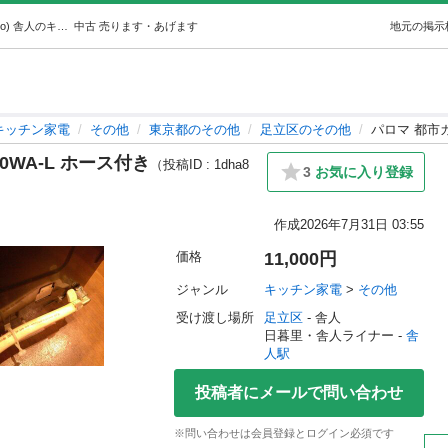
パロマ 都市ガス ガスコンロ IC-360WA-L ホース付き (Dio) 舎人のキッチン家電《その他》の中古あげます・譲ります｜ジモティーで不用品の処分
中古
売ります・あげます
地元の掲示
キッチン家電
その他
東京都のその他
足立区のその他
パロマ 都市ガ
0WA-L ホース付き
（投稿ID : 1dha8
3
お気に入り登録
作成
2026年7月31日 03:55
価格
11,000円
ジャンル
キッチン家電
 > 
その他
受け渡し場所
足立区
 - 舎人
日暮里・舎人ライナー - 
舎
人駅
投稿者にメールで問い合わせ
※問い合わせは会員登録とログイン必須です