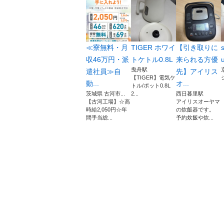
≪寮無料・月
TIGER ホワイ
【引き取りに
収46万円・派
トケトル0.8L
来られる方優
u
曳舟駅
遣社員≫自
先】アイリス
【TIGER】電気ケ
動...
オ...
トル/ポット0.8L
茨城県 古河市...
2...
西日暮里駅
【古河工場】☆高
アイリスオーヤマ
時給2,050円☆年
の炊飯器です。
間手当総...
予約炊飯や炊...