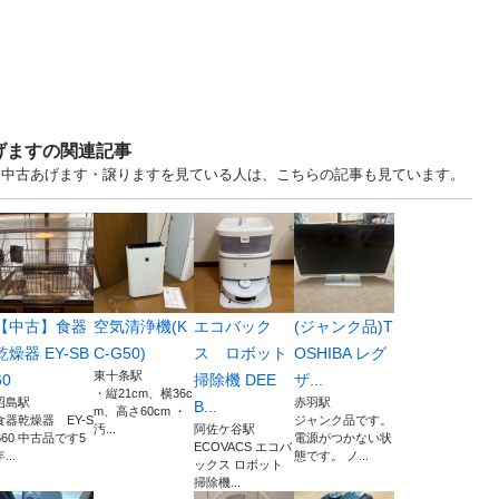
げますの関連記事
.. 東京 中古あげます・譲りますを見ている人は、こちらの記事も見ています。
【中古】食器
空気清浄機(K
エコバック
(ジャンク品)T
乾燥器 EY-SB
C-G50)
ス ロボット
OSHIBA レグ
東十条駅
60
掃除機 DEE
ザ...
・縦21cm、横36c
昭島駅
赤羽駅
B...
m、高さ60cm ・
食器乾燥器 EY-S
ジャンク品です。
汚...
阿佐ケ谷駅
B60 中古品です5
電源がつかない状
ECOVACS エコバ
...
態です。 ノ...
ックス ロボット
掃除機...