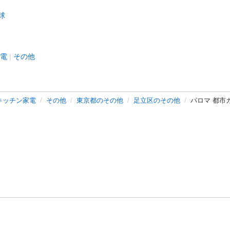
球
電
その他
キッチン家電
その他
東京都のその他
足立区のその他
パロマ 都市ガ
バシーポリシー
プライバシー・ステートメント
健全化に資する運用