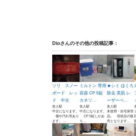
Dio
さんのその他の投稿記事：
ソリ スノー
ミルトン 専用
★シミ ほくろ
ボード レッ
容器 CP 5錠
除去 美肌 レ
ド 中古
カネソ...
ーザーペ...
舎人駅
舎人駅
舎人駅
中古になります。
中古になります。
未使用・自宅保管
傷や汚れ等あり
CP 5錠しかあ
品。 現状品の販
ます。 ...
り...
売となります...