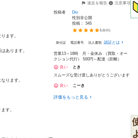
違反を報告
注意事項
投稿者
Dio
性別非公開
投稿： 
345
5.0
(
95
)
す。

認証とは
身分証
電話番号
法人書類
あります。

営業13～18時 月・金休み （買取・オー
クション代行） 500円～配達（距離）
良い
とき
スムーズな受け渡しありがとうございます
ます。

良い
こーき
評価をもっと見る
。

