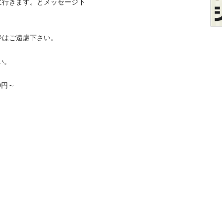
に行きます。とメッセージ下
ご遠慮下さい。




