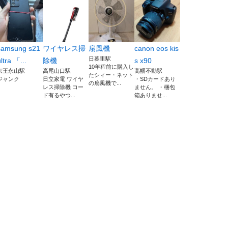
samsung s21
ワイヤレス掃
扇風機
canon eos kis
日暮里駅
ltra 「...
除機
s x90
10年程前に購入し
京王永山駅
高尾山口駅
高幡不動駅
たシィー・ネット
ジャンク
日立家電 ワイヤ
・SDカードあり
の扇風機で...
レス掃除機 コー
ません。 ・梱包
ド有るやつ...
箱ありませ...