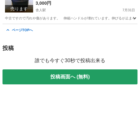
ビー
3,000円
売ります
舎人駅
7月31日
中古ですので汚れや傷があります。 伸縮ハンドルが壊れています。伸びるが止まらない
東京
足立区
舎人駅
バッグ
磁石
ページTOPへ
投稿
誰でも今すぐ30秒で投稿出来る
投稿画面へ (無料)