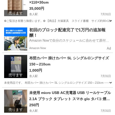
×110×30cm
35,000円
売ります
舎人駅
7月31日
✿ご覧頂き有難う御座います。✿ 【商品】大塚家具 スライド書棚 サイズ約90×110×3
東京
足立区
舎人駅
収納家具
初回のブロック配達完了で1万円の追加報
酬！
Amazon Nowで自分のスケジュールに合わせて原付や
電動アシスト自転車で配達し、報酬を獲得しましょ
Amazon Now
Ad
う！
布団カバー 掛けカバー SL シングルロングサイズ
150～210cm
1,000円
売ります
舎人駅
7月31日
未使用品です。 布団カバー 掛けカバー SL シングルロングサイズ 150～210cm ----------------------------
東京
足立区
舎人駅
寝具
布団カバー
未使用 micro USB AC充電器 USB リールケーブル
2.1A ブラック タブレット スマホ glo タバコ 煙草
携帯 黒 マイクロ
250円
売ります
舎人駅
7月31日