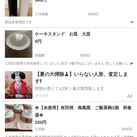
300円
三河島駅
8月6日
新品未使用品です
東京
荒川区
三河島駅
家庭用品
ケーキスタンド お皿 大皿
0円
用賀駅
8月6日
1.2回の使用で自宅保管していました 目立つ傷汚れはございません 宜しくお願いします
東京
世田谷区
用賀駅
食器
【夏の大掃除🧹】いらない人形、査定しま
す❗️
状態が悪くてもOK！最大限買取します
プリフラ
Ad
🍚【未使用】有田焼 南風窯 ご飯茶椀1揃 和食
器🍚
320円
江北駅
8月6日