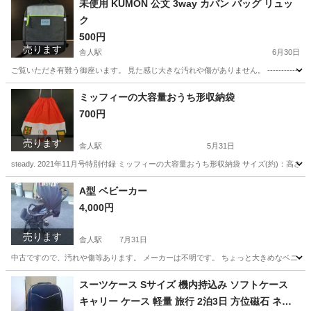
未使用 KUMON 公文 3way カバン バッグ リュッ
ク
500円
売ります
舎人駅
6月30日
ご覧いただき有難う御座います。 見た感じ大きな汚れや傷がありません。 ------------------------
東京
足立区
舎人駅
バッグ
ミッフィーの大容量おうち形収納袋
700円
売ります
舎人駅
5月31日
steady. 2021年11月号特別付録 ミッフィーの大容量おうち形収納袋 サイズ(約)：高さ44.5×直径30cm --------
東京
足立区
舎人駅
バッグ
ミッフィー
A型 ベビーカー
4,000円
売ります
舎人駅
7月31日
中古ですので、汚れや傷等あります。 メーカーは不明です。 ちょっと大きめなベニーカーなので低
東京
足立区
舎人駅
ベビー用品
A型
スーツケース Sサイズ 機内持込み ソフトケース
キャリー ケース 軽量 旅行 2泊3日 方位磁石 ネイ