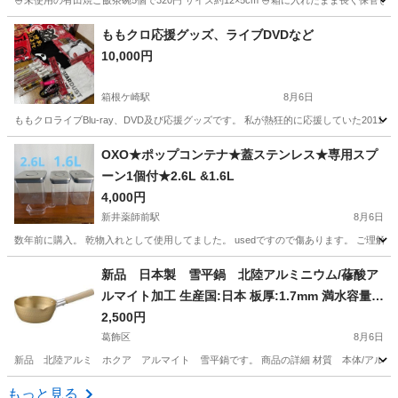
🍚未使用の有田焼ご飯茶碗5個で320円 サイズ約12×5cm 🍚箱に入れたまま長く保
東京
足立区
江北駅
食器
ももクロ応援グッズ、ライブDVDなど
10,000円
箱根ケ崎駅
8月6日
ももクロライブBlu-ray、DVD及び応援グッズです。 私が熱狂的に応援していた201
東京
武蔵村山市
箱根ケ崎駅
その他
ももクロ
OXO★ポップコンテナ★蓋ステンレス★専用スプ
ーン1個付★2.6L &1.6L
4,000円
新井薬師前駅
8月6日
数年前に購入。 乾物入れとして使用してました。 usedですので傷あります。 ご理解して
東京
中野区
新井薬師前駅
家庭用品
新品 日本製 雪平鍋 北陸アルミニウム/蓚酸ア
ルマイト加工 生産国:日本 板厚:1.7mm 満水容量:
1.1L
2,500円
葛飾区
8月6日
新品 北陸アルミ ホクア アルマイト 雪平鍋です。 商品の詳細 材質 本体/アルミニウム、
東京
葛飾区
生活雑貨
日本
もっと見る