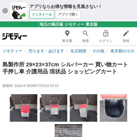
アプリならお得な情報を見逃さない！
インストール
アプリで開く
地元の掲示板 ジモティー 東京版
東京都
検索
ログイン
投稿
ジモティー
売ります・あげます
生活雑貨
その他
東京都のその
島製作所 29×23×37cm シルバーカー 買い物カート
手押し車 介護用品 現状品 ショッピングカート
投稿ID: 12qvx4
2026年7月31日 03:13