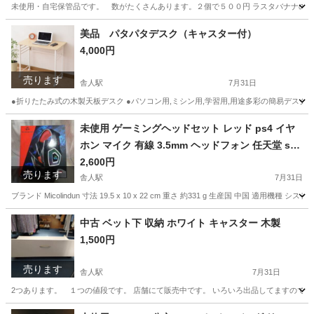
未使用・自宅保管品です。 数がたくさんあります。２個で５００円 ラスタバナナの加熱式
東京
足立区
舎人駅
携帯アクセサリー
USB
美品 パタパタデスク（キャスター付）
4,000円
売ります
舎人駅
7月31日
●折りたたみ式の木製天板デスク ●パソコン用,ミシン用,学習用,用途多彩の簡易デスク ●折りた
東京
足立区
舎人駅
バッグ
デスク
未使用 ゲーミングヘッドセット レッド ps4 イヤ
ホン マイク 有線 3.5mm ヘッドフォン 任天堂 swi
tch ps4 PC Skype 等対応可 マイク付き
2,600円
売ります
舎人駅
7月31日
ブランド Micolindun 寸法 19.5 x 10 x 22 cm 重さ 約331 g 生産国 中国 適用機種 システム PS4 
東京
足立区
舎人駅
オーディオ
マイク
中古 ベット下 収納 ホワイト キャスター 木製
1,500円
売ります
舎人駅
7月31日
2つあります。 １つの値段です。 店舗にて販売中です。 いろいろ出品してますので
東京
足立区
舎人駅
収納家具
ベット