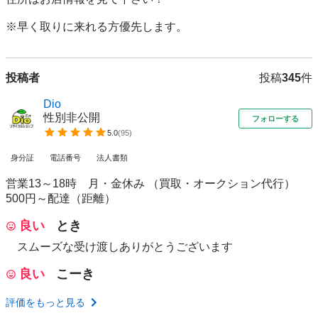
※早く取りに来れる方優先します。
投稿者
投稿
345
件
Dio
性別非公開
フォローする
5.0
(
95
)
身分証
電話番号
法人書類
営業13～18時 月・金休み （買取・オークション代行）
500円～配達（距離）
良い
とき
スムーズな受け渡しありがとうございます
良い
こーき
評価をもっと見る