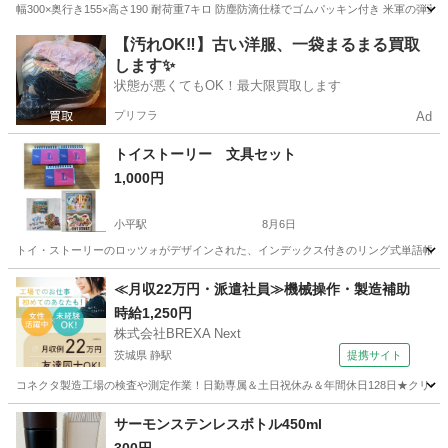
幅300×奥行き155×高さ190 耐荷重7キロ 防塵防滴仕様でゴムパッキン付き 米軍の弾
東京
葛飾区
家庭用品
ケース
【汚れOK‼️】古い洋服、一袋まるまる買取
します✨
状態が悪くてもOK！最大限買取します
プリフラ
Ad
トイストーリー 文具セット
1,000円
小平駅
8月6日
トイ・ストーリーのロッツォがデザインされた、インデックス付きのリング式単語帳3冊
東京
小平市
小平駅
その他
≪月収22万円・派遣社員≫機械操作・製造補助
時給1,250円
株式会社BREXA Next
茨城県 静駅
提携サイト
コネクタ製造工場の検査や測定作業！日勤専属＆土日祝休み＆年間休日128日★クリーン
茨城
常陸大宮市
静駅
その他
サーモンステンレスボトル450ml