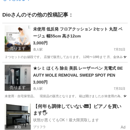
Dio
さんのその他の投稿記事：
未使用 低反発 フロアクッション 2セット 丸型 ベ
ージュ 幅55cm 高さ12cm
3,000円
売ります
舎人駅
7月31日
２つセットのお値段です。 店舗で販売しております。 12時〜18時まで 月、金休み 
東京
足立区
舎人駅
ソファ
ベージュ
★シミ ほくろ 除去 美肌 レーザーペン 充電式 BE
AUTY MOLE REMOVAL SWEEP SPOT PEN
3,000円
売ります
舎人駅
7月31日
未使用・自宅保管品。 現状品の販売となります。 箱は開けましたが未使用の為、作動確認はしておりません。 h
東京
足立区
舎人駅
その他
レーザー
【何年も調律していない🎹】ピアノを買い
ます🖐️
状態が悪くてもOK！最大限買取します
プリフラ
Ad