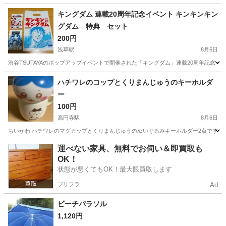
キングダム 連載20周年記念イベント キンキンキン
グダム 特典 セット
200円
浅草駅
8月6日
渋谷TSUTAYAのポップアップイベントで開催された「キングダム」連載20周年記念イベン
東京
台東区
浅草駅
ノベルティグッズ
ハチワレのコップとくりまんじゅうのキーホルダ
ー
100円
高円寺駅
8月6日
ちいかわ ハチワレのマグカップとくりまんじゅうのぬいぐるみキーホルダー2点です。
東京
杉並区
高円寺駅
食器
運べない家具、無料でお伺い＆即買取も
OK！
状態が悪くてもOK！最大限買取します
プリフラ
Ad
ビーチパラソル
1,120円