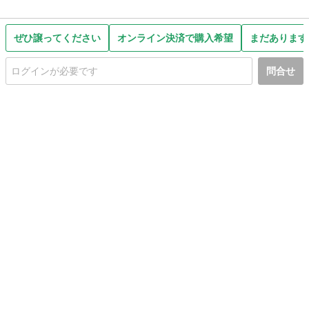
ぜひ譲ってください
オンライン決済で購入希望
まだあります
問合せ
初めての方へ
利用規約
プライバシーポリシー
プライバシー・ステートメント
健全化に資する運用方針
お問い合わせ
運営会社
サイトマップ
ご利用ガイド
フリーワードで探す
PC版で表示
都道府県選択
特定商取引法の表示
利用者情報の外部送信について