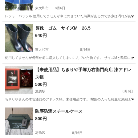
東大和市
8月6日
レジャーパラソル 使用してませんが車にのせていた時期があるので多少は汚れがあるかもし
東京
東大和市
家庭用品
長靴 ゴム サイズM 26.5
640円
東大和市
8月6日
使用してませんが何年か前に購入してしまいこんでいた物です。 サイズMと靴底にあります
東京
東大和市
家庭用品
【未使用品】ちきりや手塚万右衛門商店 漆アドレ
ス帳
500円
池袋駅
8月6日
ちきりやさんの木曽漆器のアドレス帳、未使用品です。 螺鈿の入った綺麗な漆細工です。 箱入り未使用
東京
豊島区
池袋駅
手帳
商店
防塵防滴スチールケース
800円
葛飾区
8月6日