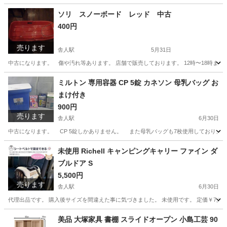
ソリ スノーボード レッド 中古
400円
売ります
舎人駅
5月31日
中古になります。 傷や汚れ等あります。 店舗で販売しております。 12時〜18時まで
東京
足立区
舎人駅
その他
ソリ
ミルトン 専用容器 CP 5錠 カネソン 母乳バッグ お
まけ付き
900円
売ります
舎人駅
6月30日
中古になります。 CP 5錠しかありません。 また母乳バッグも7枚使用しており、未使用４３枚になります。 ------
東京
足立区
舎人駅
ベビー用品
容器
未使用 Richell キャンピングキャリー ファイン ダ
ブルドア S
5,500円
売ります
舎人駅
6月30日
代理出品です。 購入後サイズを間違えた事に気づきました。 未使用です。 定価￥7,193でした
東京
足立区
舎人駅
その他
キャンピング
美品 大塚家具 書棚 スライドオープン 小島工芸 90