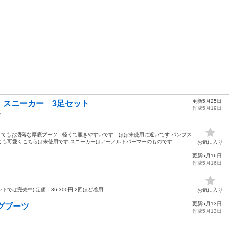
更新5月25日
、スニーカー 3足セット
作成5月19日
靴
 とてもお洒落な厚底ブーツ 軽くて履きやすいです ほぼ未使用に近いです パンプス
も可愛くこちらは未使用です スニーカーはアーノルドパーマーのものです...
お気に入り
更新5月16日
作成5月16日
ドでは完売中) 定価：36,300円 2回ほど着用
お気に入り
更新5月13日
ングブーツ
作成5月13日