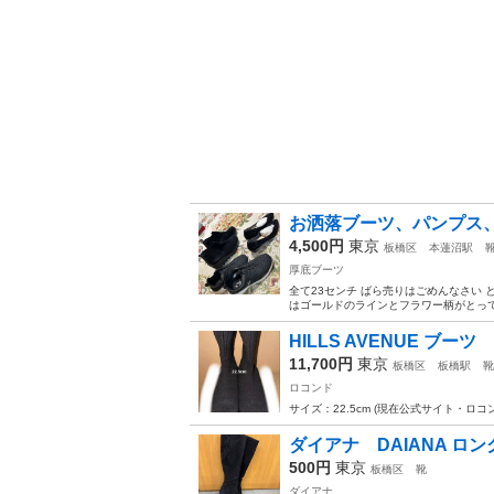
お洒落ブーツ、パンプス
4,500円
東京
板橋区
本蓮沼駅
厚底ブーツ
全て23センチ ばら売りはごめんなさい
はゴールドのラインとフラワー柄がとって
HILLS AVENUE ブーツ
11,700円
東京
板橋区
板橋駅
靴
ロコンド
サイズ：22.5cm (現在公式サイト・ロコン
ダイアナ DAIANA ロ
500円
東京
板橋区
靴
ダイアナ