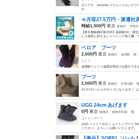
ダイアナ DAIANA スウェードロングブ
す。
≪月収27.5万円・派遣
時給1,500円
東京
板橋区
浮間舟
【東京都板橋区新河岸】未経験OK！寮完備
レス材料に対するシャーリング加工機・サ
ベロア ブーツ
2,000円
東京
板橋区
成増駅
靴
ニトリ
成増駅〜ニトリ成増店周辺でお取引でき
ブーツ
2,000円
東京
板橋区
本蓮沼駅
23.5でぴったりのサイズになります！
UGG 24cm あげます
0円
東京
板橋区
板橋本町駅
靴
ムートンブーツ
UGG ベイリーボタン ムートンブーツ 
ください。よろしくお願いいたします。
【美品】SOREL ソレル 19