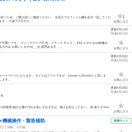
1
752 トラブル防ぐため、ご購入前にご確認ください。 当店のプロフィール欄を必ず一読してくだ
～ ※値下げ不可※ ...
お気に入り
更新4月12日
作成4月12日
愛いです。 マジックテープ式 色︰ブラック サイズ︰【S】4.3×3.3cm(画像4)
み お願いしますm(_ _)m 質問ある方、...
お気に入り
更新3月26日
作成3月26日
ートブーツになります。 サイズはフリーですが、24cmから25cm位だと思いま
します。
お気に入り
更新6月29日
作成3月18日
靴
1〜2回着用 細かな傷や汚れを気にされる方は、購入お控えください。 底 後ろ 4.5cm
お気に入り
≫機械操作・製造補助
提携サイト
村三丁目駅
その他