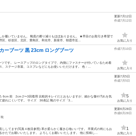
更新7月12日
作成7月12日
短時間しか履いていません。 靴底の擦り減りもほぼありません。 ★早目のお取引き希望で
野区、杉並区、北区、豊島区、和光市、新座市、朝霞市近...
お気に入り
作成7月10日
カーブーツ 黒 23cm ロングブーツ
ーツです。 レースアップのロングタイプで、内側にファスナーが付いているため着
ス、ステージ衣装、コスプレなどにもお使いいただけます。 色：...
お気に入り
更新7月5日
作成7月5日
5
ろ 6cm 前 2cm 2〜3回着用 比較的キレイだとおもいますが、細かな傷や汚れを気
疲れにくいです。 サイズ 36表記 靴のサイズ「3...
お気に入り
更新6月28日
作成6月28日
靴
1
直ししてます(写真４枚目参照) 革が柔らかく履き心地いいです。 卒業式の袴にもお
かたでお願いいたします。 よろしくお願いいたします。 他に投稿し...
お気に入り