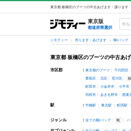
東京都 板橋区のブーツの中古あげます・譲ります
東京版
都道府県選択
ジモティー
売ります・あげます
靴/バッグ
東京都 板橋区のブーツの中古あ
市区郡
：
東京都のブーツ
千代田区
豊島区
北区
荒川区
町田市
小金井市
小平市
羽村市
あきる野市
西東
駅
：
竹橋駅
東京駅
町田駅
ジャンル
：
全ての靴/バッグ
靴
バ
サブジャンル
：
全ての靴
パンプス
サン