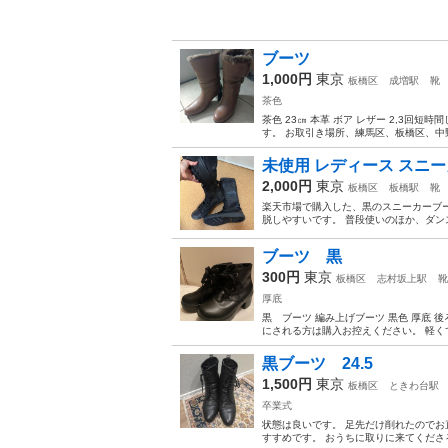
ブーツ
1,000円
東京
板橋区
成増駅
靴
茶色
茶色 23㎝ 本革 ボア レザー 2,3回
す。 お取引き場所、練馬区、板橋区、中
未使用 レディース スニー
2,000円
東京
板橋区
板橋駅
靴
楽天市場で購入した、黒のスニーカーブ
脱しやすいです。 普段使いのほか、ダン
ブーツ 黒
300円
東京
板橋区
志村坂上駅
靴
厚底
黒 ブーツ 編み上げブーツ 黒色 厚底 後
にされる方は購入お控えください。 軽くて
黒ブーツ 24.5
1,500円
東京
板橋区
ときわ台駅
卒業式
状態は良いです。 足先だけ削れたのでお
すすめです。 おうちに取りに来てくださる