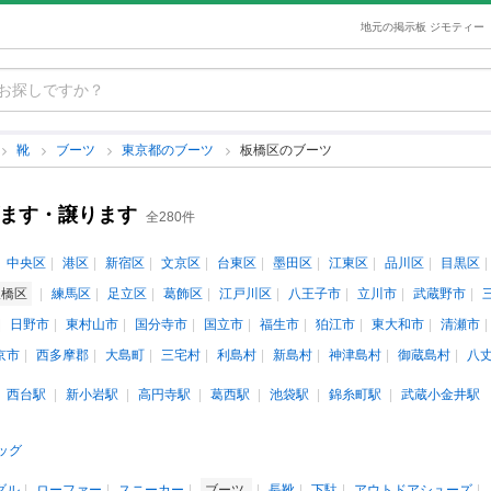
地元の掲示板 ジモティー
靴
ブーツ
東京都のブーツ
板橋区のブーツ
げます・譲ります
全280件
中央区
港区
新宿区
文京区
台東区
墨田区
江東区
品川区
目黒区
板橋区
練馬区
足立区
葛飾区
江戸川区
八王子市
立川市
武蔵野市
日野市
東村山市
国分寺市
国立市
福生市
狛江市
東大和市
清瀬市
京市
西多摩郡
大島町
三宅村
利島村
新島村
神津島村
御蔵島村
八
西台駅
新小岩駅
高円寺駅
葛西駅
池袋駅
錦糸町駅
武蔵小金井駅
ッグ
ダル
ローファー
スニーカー
ブーツ
長靴
下駄
アウトドアシューズ