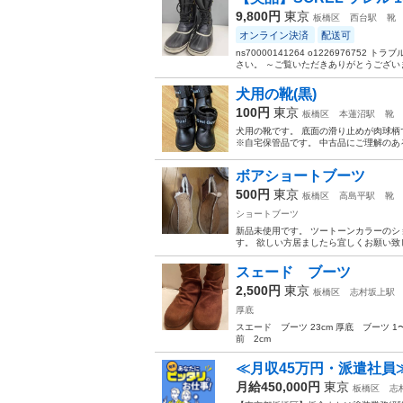
9,800円
東京
板橋区
西台駅
靴
オンライン決済
配送可
ns70000141264 o1226976
さい。 ～ご覧いただきありがとうございます
犬用の靴(黒)
100円
東京
板橋区
本蓮沼駅
靴
犬用の靴です。 底面の滑り止めが肉球柄で可
※自宅保管品です。 中古品にご理解のある方の
ボアショートブーツ
500円
東京
板橋区
高島平駅
靴
ショートブーツ
新品未使用です。 ツートーンカラーのショ
す。 欲しい方居ましたら宜しくお願い致
スェード ブーツ
2,500円
東京
板橋区
志村坂上駅
厚底
スエード ブーツ 23cm 厚底 ブーツ 
前 2cm
≪月収45万円・派遣社員
月給450,000円
東京
板橋区
志