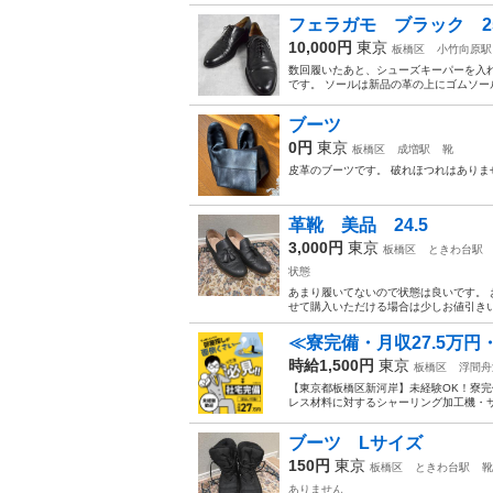
フェラガモ ブラック 2
10,000円
東京
板橋区
小竹向原駅
数回履いたあと、シューズキーパーを入
です。 ソールは新品の革の上にゴムソー
ブーツ
0円
東京
板橋区
成増駅
靴
皮革のブーツです。 破れほつれはありません
革靴 美品 24.5
3,000円
東京
板橋区
ときわ台駅
状態
あまり履いてないので状態は良いです。 
せて購入いただける場合は少しお値引き
≪寮完備・月収27.5万円
時給1,500円
東京
板橋区
浮間舟
【東京都板橋区新河岸】未経験OK！寮完備
レス材料に対するシャーリング加工機・サ
ブーツ Lサイズ
150円
東京
板橋区
ときわ台駅
靴
ありません