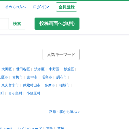
ログイン
会員登録
初めての方へ
投稿画面へ(無料)
検索
人気キーワード
大田区
世田谷区
渋谷区
中野区
杉並区
三鷹市
青梅市
府中市
昭島市
調布市
東久留米市
武蔵村山市
多摩市
稲城市
丈町
青ヶ島村
小笠原村
路線・駅から選ぶ
ミュール
レインシューズ
革靴
草履