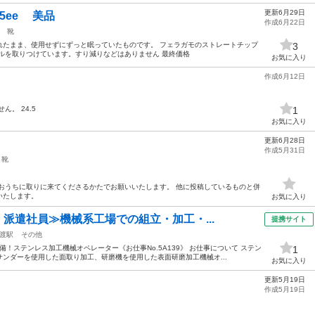
更新6月29日
5ee 美品
作成6月22日
靴
れたまま、使用せずにずっと眠っていたものです。 フェラガモのストレートチップ
3
ルを取りつけています。すり減りなどはありません 最終価格
お気に入り
作成6月12日
。 24.5
1
お気に入り
更新6月28日
作成5月31日
靴
おうちに取りに来てくださるかたでお願いいたします。 他に投稿しているものと併
いたします。
お気に入り
・派遣社員≫機械系工場での組立・加工・...
提携サイト
渡駅
その他
！ステンレス加工機械オペレーター《お仕事No.5A139》 お仕事について ステン
1
ンダーを使用した面取り加工、研磨機を使用した表面研磨加工機械オ...
お気に入り
更新5月19日
作成5月19日