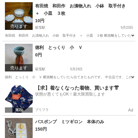
有田焼 和田作 お漬物入れ 小鉢 取手付き
＋ 小皿 ３枚
10円
売ります
荻窪駅
5月23日
有田焼 和田作 お漬物入れ 小鉢 取手付き ＋ 小皿 ３枚 断捨離をしていたら出
東京
杉並区
荻窪駅
食器
小皿
徳利 とっくり 小 Ｖ
0円
売ります
荻窪駅
5月23日
徳利 とっくり 小 Ｖ 断捨離をしていたら出てきたものです。 中古品です、この
東京
杉並区
荻窪駅
食器
徳利
【求】着なくなった着物、買います👘
状態が悪くてもOK！最大限買取します
プリフラ
Ad
バスポンプ ミツギロン 本体のみ
150円