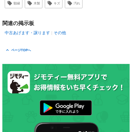
額縁
木製
キズ
汚れ
関連の掲示板
中古あげます・譲ります
その他
ページTOPへ