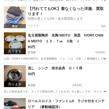
ブラウス 半袖シャツ 銀座マギー MARQUISE 綿１００ （サイズ ９） Ｃ 
東京
杉並区
荻窪駅
ブラウス
断捨離
【汚れててもOK】着なくなった洋服、買取
ります！
状態が悪くてもOK！最大限買取します
プリフラ
Ad
名古屋製陶所 名陶 MEITO 深皿 IVORY CHIN
A MEITO １３．７㎝ ３枚 Ｊ
85円
売ります
荻窪駅
5月30日
お皿 IVORY CHINA MEITO 名古屋製陶所 １３．７㎝ ３枚 Ｊ 断捨離をしていた
東京
杉並区
荻窪駅
食器
断捨離
流し シンク 排水金具 ＤＩＹ用
30円
売ります
荻窪駅
5月23日
流しの排水金具です。 ＤＩＹで有効活用してくれる方いると嬉しいです。 サイズ：
東京
杉並区
荻窪駅
その他
DIY
ロールスロイス・ファントムII ラジオ付きインテ
リア （稼動確認済）