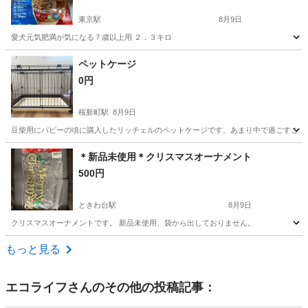
東京駅
8月9日
愛犬元気肥満が気になる７歳以上用 ２．３キロ
東京
中央区
東京駅
その他
ペットケージ
0円
桜新町駅
8月9日
豆柴用にパピーの頃に購入したリッチェルのペットケージです。あまり中で過ごすことが
東京
世田谷区
桜新町駅
その他
＊新品未使用＊クリスマスオーナメント
500円
ときわ台駅
8月9日
クリスマスオーナメントです。 新品未使用、袋から出しておりません。
東京
板橋区
ときわ台駅
その他
クリスマスオーナメント
もっと見る
エコライフ
さんのその他の投稿記事：