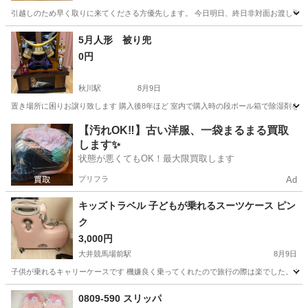
引越しのため早く取りに来てくださる方優先します。 今日明日、終日非対面お渡し可
東京
台東区
蔵前駅
その他
5月人形 被り兜
0円
秋川駅
8月9日
置き場所に困りお譲り致します 購入後8年ほど 室内で購入時の段ボール箱で除湿剤を入れ
東京
あきる野市
秋川駅
その他
【汚れOK‼️】古い洋服、一袋まるまる買取
します✨
状態が悪くてもOK！最大限買取します
プリフラ
Ad
キッズトラベル 子どもが乗れるスーツケース ピン
ク
3,000円
大井競馬場前駅
8月9日
子供が乗れるキャリーケースです 機嫌良く乗ってくれたので旅行の際は楽でした。 1年
東京
品川区
大井競馬場前駅
その他
0809-590 スリッパ