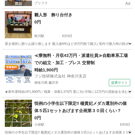
プリフラ
Ad
雛人形 飾り台付き
0円
秋川駅
8月9日
置き場所に困りお譲り致します 購入後8年ほど(8万円程で購入) 室内で購入時の段ボール
東京
あきる野市
秋川駅
その他
≪寮無料・月収43万円・派遣社員≫自動車系工場
での組立・加工・プレス 交替制
時給1,900円
フジ技研株式会社 神奈川支店
神奈川県 藤沢市
提携サイト
★新年度時給UP1,900円／残業・深夜2,375円 更に3か月毎に12万円の奨励金を含む
神奈川
藤沢市
その他
恒例の小学生以下限定‼️ 楊貴妃メダカ選別外の個
体５匹1セットあげます企画第３０回くらい？
0円
小岩駅
8月9日
恒例の小学生以下限定‼️ 楊貴妃メダカ選別外の個体５匹1セットあげます企画第３０回くらい