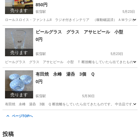
850円
売ります
荻窪駅
5月23日
ロールスロイス・ファントムII ラジオ付きインテリア （稼動確認済） ＡＭラジオは
東京
杉並区
荻窪駅
ミニカー
ロールスロイス
ビールグラス グラス アサヒビール 小型
0円
売ります
荻窪駅
5月23日
ビールグラス グラス アサヒビール 小型 Ｔ 断捨離をしていたら出てきたもので
東京
杉並区
荻窪駅
食器
グラス
有田焼 永峰 湯呑 3個 Ｑ
0円
売ります
荻窪駅
5月30日
有田焼 永峰 湯呑 3個 Ｑ 断捨離をしていたら出てきたものです。 中古品です
東京
杉並区
荻窪駅
食器
湯呑
ページTOPへ
投稿