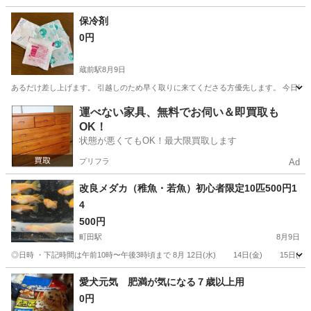
東京
江戸川区
小岩駅
その他
メダカ
保冷剤
0円
蔵前駅
8月9日
あるだけ差し上げます。 引越しのため早く取りに来てくださる方優先します。 今日明
東京
台東区
蔵前駅
その他
保冷剤
運べない家具、無料でお伺い＆即買取も
OK！
状態が悪くてもOK！最大限買取します
プリフラ
Ad
改良メダカ（稚魚・若魚）初心者限定10匹500円1
4
500円
町田駅
8月9日
◎日時 ・下記時間は午前10時〜午後3時頃まで 8月 12日(水) 14日(金) 15日(
東京
町田市
町田駅
その他
メダカ
愛犬元気 肥満が気になる７歳以上用
0円