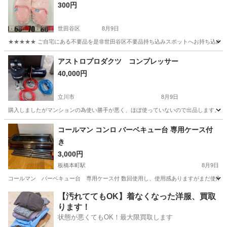
300円
世田谷区
8月9日
★★★★★ ご自宅にある不要品を是非世田谷区不要品持ち込みスポットへお持ち込みしません
東京
世田谷区
その他
スポット
アストロプロダクツ コンプレッサー
40,000円
立川市
8月9日
購入しましたがマンションの為使い勝手が悪く、ほぼ使っていないので出品します。 画
東京
立川市
その他
コンプレッサー
コールマン コンロ バーベキュー台 専用ケース付
き
3,000円
板橋本町駅
8月9日
コールマン バーベキュー台 専用ケース付 数回使用し、使用感ありますがまだ使用で
東京
北区
板橋本町駅
その他
【汚れててもOK】着なくなった洋服、買取
ります！
状態が悪くてもOK！最大限買取します