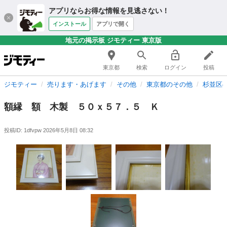
アプリならお得な情報を見逃さない！
インストール
アプリで開く
地元の掲示板 ジモティー 東京版
東京都
検索
ログイン
投稿
ジモティー
売ります・あげます
その他
東京都のその他
杉並区
額縁 額 木製 ５０ｘ５７．５ Ｋ
投稿ID: 1dfvpw
2026年5月8日 08:32