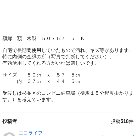
額縁　額　木製　５０ｘ５７．５　Ｋ

自宅で長期間使用していたもので汚れ、キズ等があります、
特に内側の金縁の所（写真で判断してください）。

有効活用してくれる方がいれば嬉しいです。

サイズ　　５０㎝　ｘ　５７．５㎝

　　　内　３７㎝　ｘ　４４．５㎝

受渡しは杉並区のコンビニ駐車場（徒歩１５分程度掛かりま
す。）を考えています。
投稿者
投稿
518
件
エコライフ