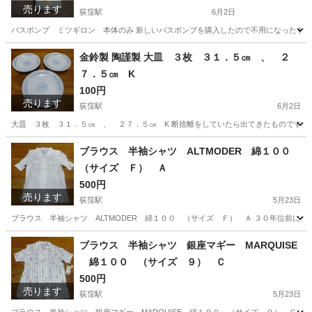
売ります
荻窪駅
6月2日
バスポンプ ミツギロン 本体のみ 新しいバスポンプを購入したので不用になったもので
東京
杉並区
荻窪駅
生活家電
ポンプ
金鈴製 陶謹製 大皿 ３枚 ３１．５㎝ 、 ２
７．５㎝ K
100円
売ります
荻窪駅
6月2日
大皿 ３枚 ３１．５㎝ 、 ２７．５㎝ K 断捨離をしていたら出てきたものです。
東京
杉並区
荻窪駅
食器
大皿
ブラウス 半袖シャツ ALTMODER 綿１００
（サイズ Ｆ） Ａ
500円
売ります
荻窪駅
5月23日
ブラウス 半袖シャツ ALTMODER 綿１００ （サイズ Ｆ） Ａ ３０年位前に
東京
杉並区
荻窪駅
ブラウス
断捨離
ブラウス 半袖シャツ 銀座マギー MARQUISE
綿１００ （サイズ ９） Ｃ
500円
売ります
荻窪駅
5月23日