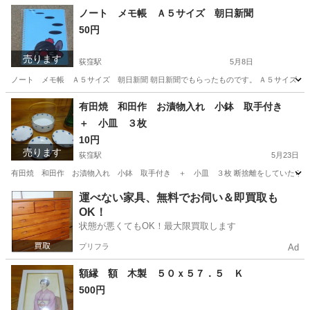
東京
杉並区
荻窪駅
洗濯用品
ポンプ
ノート メモ帳 Ａ５サイズ 朝日新聞
50円
売ります
荻窪駅
5月8日
ノート メモ帳 Ａ５サイズ 朝日新聞 朝日新聞でもらったものです。 Ａ５サイズ 
東京
杉並区
荻窪駅
ノベルティグッズ
メモ帳
有田焼 和田作 お漬物入れ 小鉢 取手付き
＋ 小皿 ３枚
10円
売ります
荻窪駅
5月23日
有田焼 和田作 お漬物入れ 小鉢 取手付き ＋ 小皿 ３枚 断捨離をしていたら出
東京
杉並区
荻窪駅
食器
小皿
運べない家具、無料でお伺い＆即買取も
OK！
状態が悪くてもOK！最大限買取します
プリフラ
Ad
額縁 額 木製 ５０ｘ５７．５ Ｋ
500円