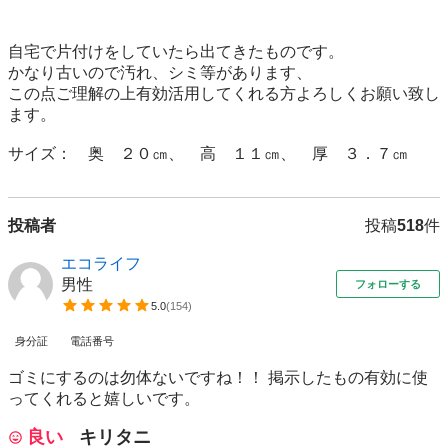
自宅で片付けをしていたら出てきたものです。

かなり古いので汚れ、シミ等があります、

この点ご理解の上有効活用してくれる方よろしくお願い致し
ます。

サイズ：　奥　２０㎝、　高　１１㎝、　厚　３．７㎝
投稿者
投稿
518
件
エコライフ
男性
フォローする
5.0
(
154
)
身分証
電話番号
ゴミにするのは勿体ないですね！！ 掲示したもの有効に使
ってくれると嬉しいです。
良い
キリタニ