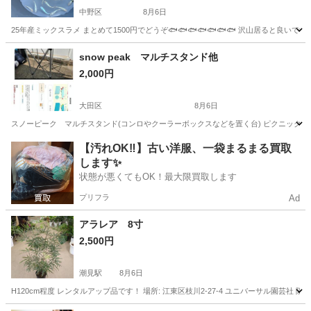
中野区
8月6日
25年産ミックスラメ まとめて1500円でどうぞ🐟🐟🐟🐟🐟🐟🐟 沢山居ると良いです
東京
中野区
その他
snow peak マルチスタンド他
2,000円
大田区
8月6日
スノーピーク マルチスタンド(コンロやクーラーボックスなどを置く台) ピクニックテー
東京
大田区
その他
snow peak
【汚れOK‼️】古い洋服、一袋まるまる買取
します✨
状態が悪くてもOK！最大限買取します
プリフラ
Ad
アラレア 8寸
2,500円
潮見駅
8月6日
H120cm程度 レンタルアップ品です！ 場所: 江東区枝川2-27-4 ユニバーサル園芸