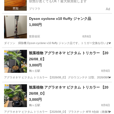
状態が悪くてもOK！最大限買取します
プリフラ
Ad
Dyson cyclone v10 fluffy ジャンク品
1,000円
世田谷区
8月6日
ダイソン 掃除機 Dyson cyclone v10 fluffy ジャンク品です。トリガー
東京
世田谷区
その他
Dyson
観葉植物 アグラオネマ ピクタム トリカラー 【20
26/08_E】
3,000円
梅ヶ丘駅
8月6日
アグラオネマ ピクタム トリカラー 【2026/08_E】 グロウコンテナ 12型、2026/
東京
世田谷区
梅ヶ丘駅
その他
アグラオネマ
観葉植物 アグラオネマ ピクタム トリカラー 【20
26/08_D】
3,000円
梅ヶ丘駅
8月6日
アグラオネマ ピクタム トリカラー 【2026/08_D】 プラスチック 4FR 4合鉢（