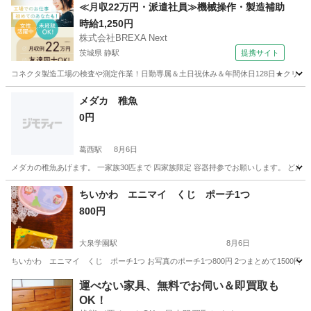
東京
江東区
潮見駅
その他
アラレア
≪月収22万円・派遣社員≫機械操作・製造補助
時給1,250円
株式会社BREXA Next
茨城県 静駅
提携サイト
コネクタ製造工場の検査や測定作業！日勤専属＆土日祝休み＆年間休日128日★クリーン
茨城
常陸大宮市
静駅
その他
メダカ 稚魚
0円
葛西駅
8月6日
メダカの稚魚あげます。 一家族30匹まで 四家族限定 容器持参でお願いします。 ど
東京
江戸川区
葛西駅
その他
稚魚
ちいかわ エニマイ くじ ポーチ1つ
800円
大泉学園駅
8月6日
ちいかわ エニマイ くじ ポーチ1つ お写真のポーチ1つ800円 2つまとめて1500
東京
練馬区
大泉学園駅
その他
ちい
運べない家具、無料でお伺い＆即買取も
OK！