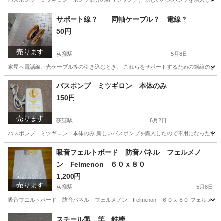
バスポンプ ミツギロン ポンプ部分のみ（ジャンク） 新しいバスポンプを購入したので
東京
杉並区
荻窪駅
洗濯用品
ポンプ
サポート線？ 同軸ケーブル？ 電線？
50円
売ります
荻窪駅
5月8日
家屋へ電話線、光ケーブル等の引き込むとき、 これらをサポートするための鋼線のよう
東京
杉並区
荻窪駅
その他
同軸ケーブル
バスポンプ ミツギロン 本体のみ
150円
売ります
荻窪駅
6月2日
バスポンプ ミツギロン 本体のみ 新しいバスポンプを購入したので不用になったもので
東京
杉並区
荻窪駅
生活家電
ポンプ
吸音フェルトボード 防音パネル フェルメノ
ン Felmenon ６０ｘ８０
1,200円
売ります
荻窪駅
5月8日
吸音フエルトボード 防音パネル フェルメノン Felmenon ６０ｘ８０ フェルメ
東京
杉並区
荻窪駅
その他
吸音
スチール製 竿 鉄棒