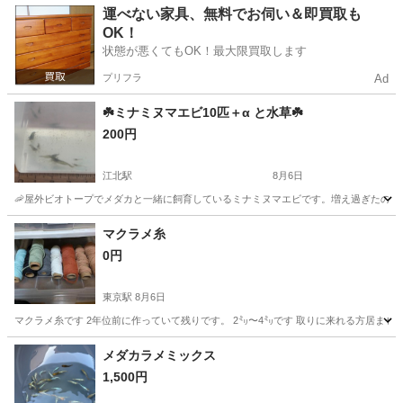
東京
江東区
東大島駅
その他
アルコール
運べない家具、無料でお伺い＆即買取も
OK！
状態が悪くてもOK！最大限買取します
プリフラ
Ad
☘️ミナミヌマエビ10匹＋α と水草☘️
200円
江北駅
8月6日
🦐屋外ビオトープでメダカと一緒に飼育しているミナミヌマエビです。増え過ぎたのでお
東京
足立区
江北駅
その他
ミナミヌマエビ
マクラメ糸
0円
東京駅
8月6日
マクラメ糸です 2年位前に作っていて残りです。 2㍉〜4㍉です 取りに来れる方居ません
東京
中央区
東京駅
その他
メダカラメミックス
1,500円