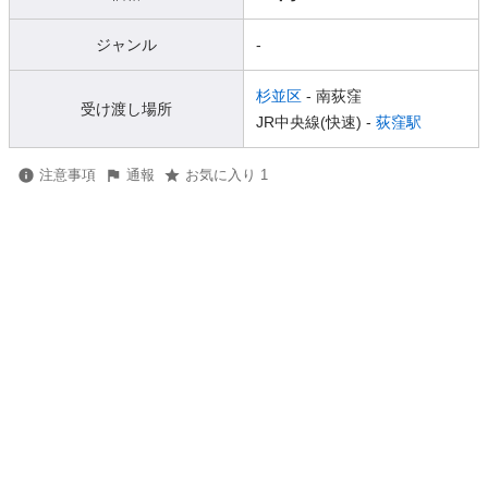
ジャンル
-
杉並区
- 南荻窪
受け渡し場所
JR中央線(快速) -
荻窪駅
注意事項
通報
お気に入り 1