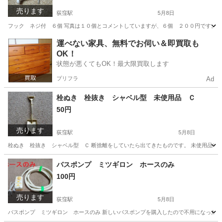
売ります
荻窪駅
5月8日
フック ネジ付 ６個 写真は１０個とコメントしていますが、６個 ２００円です。 川
東京
杉並区
荻窪駅
家庭用品
ホスクリーン
運べない家具、無料でお伺い＆即買取も
OK！
状態が悪くてもOK！最大限買取します
プリフラ
Ad
栓ぬき 栓抜き シャベル型 未使用品 Ｃ
50円
売ります
荻窪駅
5月8日
栓ぬき 栓抜き シャベル型 Ｃ 断捨離をしていたら出てきたものです。 未使用品では
東京
杉並区
荻窪駅
食器
栓抜き
バスポンプ ミツギロン ホースのみ
100円
売ります
荻窪駅
5月8日
バスポンプ ミツギロン ホースのみ 新しいバスポンプを購入したので不用になったもの