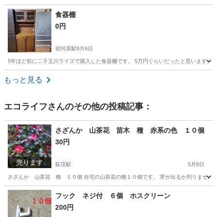
東京
世田谷区
梅ヶ丘駅
その他
アグラオネマ
食器棚
0円
宿河原駅
8月6日
5年ほど前に二子玉川ライズで購入した食器棚です。 5万円ぐらいだったと思います。 
東京
世田谷区
宿河原駅
その他
食器棚
もっと見る
エコライフ
さんのその他の投稿記事：
さざんか 山茶花 苗木 種 赤系の色 １０個
30円
売ります
荻窪駅
5月8日
さざんか 山茶花 種 １０個 自宅の山茶花の種１０個です。 芽が出るか判りません
東京
杉並区
荻窪駅
その他
山茶花
フック ネジ付 ６個 ホスクリーン
200円