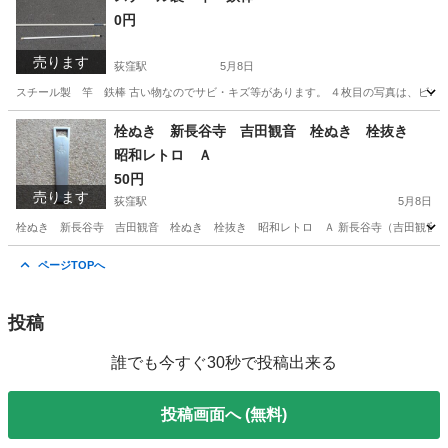
0円
売ります
荻窪駅
5月8日
スチール製 竿 鉄棒 古い物なのでサビ・キズ等があります。 ４枚目の写真は、ビ
東京
杉並区
荻窪駅
その他
鉄棒
栓ぬき 新長谷寺 吉田観音 栓ぬき 栓抜き
昭和レトロ Ａ
50円
売ります
荻窪駅
5月8日
栓ぬき 新長谷寺 吉田観音 栓ぬき 栓抜き 昭和レトロ Ａ 新長谷寺（吉田観音）の
東京
杉並区
荻窪駅
食器
ページTOPへ
投稿
誰でも今すぐ30秒で投稿出来る
投稿画面へ (無料)