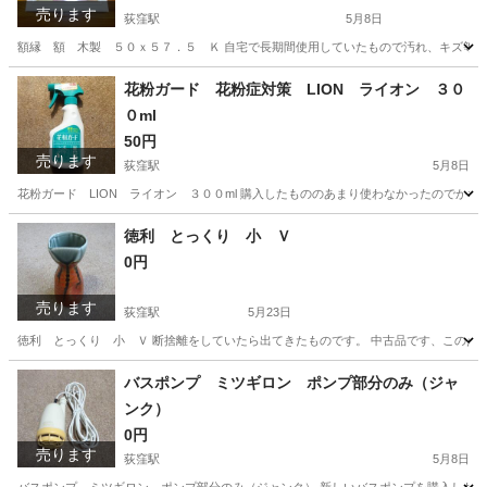
売ります
荻窪駅
5月8日
額縁 額 木製 ５０ｘ５７．５ Ｋ 自宅で長期間使用していたもので汚れ、キズ等が
東京
杉並区
荻窪駅
その他
額縁
花粉ガード 花粉症対策 LION ライオン ３０
０ml
50円
売ります
荻窪駅
5月8日
花粉ガード LION ライオン ３００ml 購入したもののあまり使わなかったのでかな
東京
杉並区
荻窪駅
その他
ライオン
徳利 とっくり 小 Ｖ
0円
売ります
荻窪駅
5月23日
徳利 とっくり 小 Ｖ 断捨離をしていたら出てきたものです。 中古品です、この
東京
杉並区
荻窪駅
食器
徳利
バスポンプ ミツギロン ポンプ部分のみ（ジャ
ンク）
0円
売ります
荻窪駅
5月8日