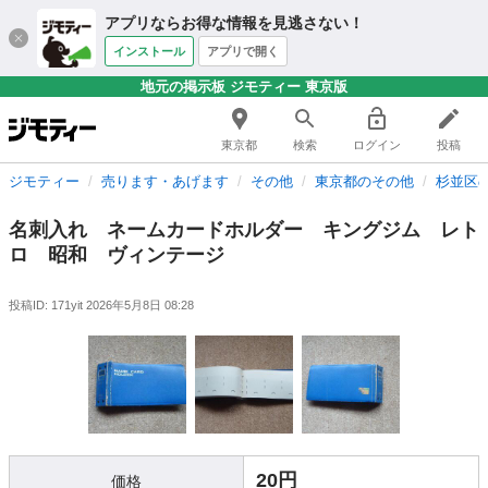
アプリならお得な情報を見逃さない！
インストール
アプリで開く
地元の掲示板 ジモティー 東京版
東京都
検索
ログイン
投稿
ジモティー
売ります・あげます
その他
東京都のその他
杉並区
名刺入れ ネームカードホルダー キングジム レト
ロ 昭和 ヴィンテージ
投稿ID: 171yit
2026年5月8日 08:28
20円
価格