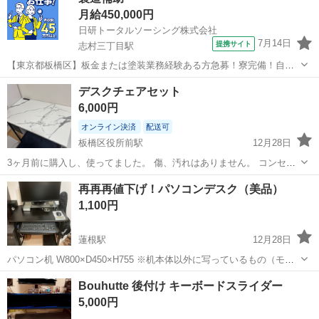
月給450,000円
日研トータルソーシング株式会社
7月14日
提携サイト
志村三丁目駅
【東京都板橋区】板金または塗装業務経験ある方急募！寮完備！自動
車の板金塗装《お仕事No.5A470-AMS》 お仕事について 指定自動車整
東京
板橋区
志村三丁目駅
その他
デスクチェアセット
備工場での自動車の板金塗装および付随業務。 ※業務の変更、就業場
6,000円
所の変更の範囲、契...
オンライン決済
配送可
板橋区役所前駅
12月28日
3ヶ月前に購入し、使ってました。 傷、汚れはありません。 コンセン
ト付き
東京
板橋区
板橋区役所前駅
テーブル
デスク
再再再値下げ！パソコンデスク（美品）
1,100円
蓮根駅
12月28日
パソコン机 W800×D450×H755 ※机本体以外に写っているもの（モニ
ターやケーブル、パソコン台、ギターケースなど）は付属しません。
東京
板橋区
蓮根駅
テーブル
デスク
Bouhutte 後付け キーボードスライダー
多少使用感ありますが、美品です。 壊れているところはありません。
5,000円
車で取りに来れる...