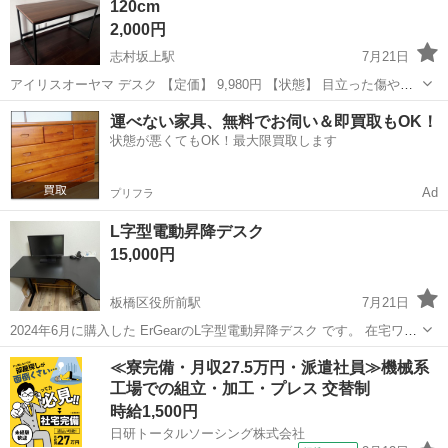
120cm
2,000円
志村坂上駅
7月21日
アイリスオーヤマ デスク 【定価】 9,980円 【状態】 目立った傷や汚
れはなく、まだまだお使いいただけます。 組み立てられたままでのお
東京
板橋区
志村坂上駅
テーブル
運べない家具、無料でお伺い＆即買取もOK！
渡しとなります。 板橋区志村で直接引き取り可能な方限定です...
状態が悪くてもOK！最大限買取します
Ad
プリフラ
L字型電動昇降デスク
15,000円
板橋区役所前駅
7月21日
2024年6月に購入した ErGearのL字型電動昇降デスク です。 在宅ワー
ク用に使用していましたが、引っ越し／レイアウト変更のため出品し
東京
板橋区
板橋区役所前駅
テーブル
電動
≪寮完備・月収27.5万円・派遣社員≫機械系
ます。 サイズは 幅145cm × 奥行き60〜85cm × 高さ72〜118cm...
工場での組立・加工・プレス 交替制
時給1,500円
日研トータルソーシング株式会社