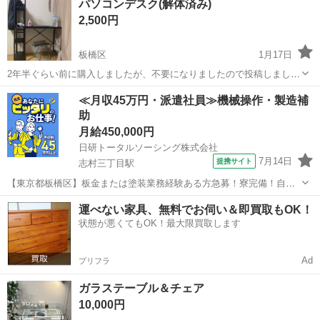
パソコンデスク(解体済み)
なります。 IKEA等でキャビネットや脚を追加していただくことで、...
2,500円
板橋区
1月17日
2年半ぐらい前に購入しましたが、不要になりましたので投稿しまし
た。 西台駅まで取りに来ていただける方でお願いいたします。 3Nで
東京
板橋区
テーブル
デスク
≪月収45万円・派遣社員≫機械操作・製造補
お願ういたします。 よろしくお願いいたします。
助
月給450,000円
日研トータルソーシング株式会社
7月14日
提携サイト
志村三丁目駅
【東京都板橋区】板金または塗装業務経験ある方急募！寮完備！自動
車の板金塗装《お仕事No.5A470-AMS》 お仕事について 指定自動車整
東京
板橋区
志村三丁目駅
その他
運べない家具、無料でお伺い＆即買取もOK！
備工場での自動車の板金塗装および付随業務。 ※業務の変更、就業場
状態が悪くてもOK！最大限買取します
所の変更の範囲、契...
Ad
プリフラ
ガラステーブル＆チェア
10,000円