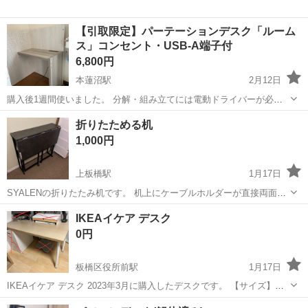
【引取限定】パーテーションデスク「ルーム
ス」コンセント・USB-A端子付
6,800円
本蓮沼駅
2月12日
購入後1週間使いました。 分解・組み立てには電動ドライバーが必要
です。 組み立て時についた生活傷・擦れはあります。(写真5枚目) 自
東京
板橋区
本蓮沼駅
テーブル
コンセント
折りたためる机
力で持ち帰っていただけるかたメッセージください。 土日祝日の取引
1,000円
でしたら大人１名が...
上板橋駅
1月17日
SYALENの折りたたみ机です。 机上にケーブルホルダーが直接両面テ
ープで貼りつけてあります。外すことも可能ですが、粘着部分に跡が
東京
板橋区
上板橋駅
テーブル
折りたたみ
IKEAイケア デスク
残る可能性があります。 ご了承ください https://amzn.asia/d/goL94...
0円
板橋区役所前駅
1月17日
IKEAイケア デスク 2023年3月に購入したデスクです。 【サイズ】
120x60cm 【商品内容】 写真に写っている ・天板 ×1 ・脚 ×2 のみと
東京
板橋区
板橋区役所前駅
テーブル
デスク