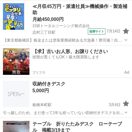
て置けます。収納ポケットとフック付きで、書類やバッグなどをすっ
東京
板橋区
ときわ台駅
テーブル
デスク
≪月収45万円・派遣社員≫機械操作・製造補
きり整理できます。 【使いやすいデザイン】 デスクの角は丸く安全設
助
計。配線用の隙間があり、コードを...
月給450,000円
日研トータルソーシング株式会社
7月14日
提携サイト
志村三丁目駅
【東京都板橋区】板金または塗装業務経験ある方急募！寮完備！自動
車の板金塗装《お仕事No.5A470-AMS》 お仕事について 指定自動車整
東京
板橋区
志村三丁目駅
その他
【求】古いお人形、お譲りください
備工場での自動車の板金塗装および付随業務。 ※業務の変更、就業場
状態が悪くてもOK！最大限買取します
所の変更の範囲、契...
Ad
プリフラ
収納付きデスク
5,000円
板橋本町駅
3月4日
引っ越しのため、まだ使って1年も経っていない収納付きデスクを出品
したいと思います。確認したところ見えるような傷も特にありませ
東京
板橋区
板橋本町駅
テーブル
デスク
テーブル 折りたたみデスク ローテーブ
ん。 商品はニトリのこちらです: 省スペースデスク ホームオフィス家
ル 掲載3/19まで
具 机・パソコンデスク デ...