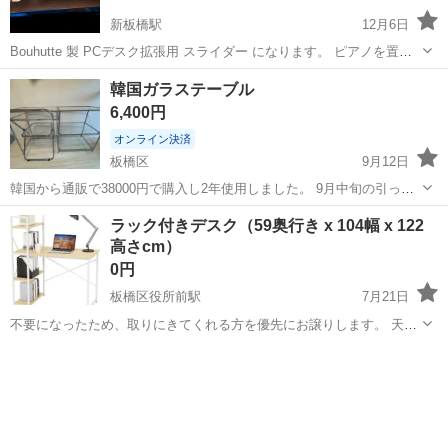
新板橋駅
12月6日
Bouhutte 製 PCデスク拡張用 スライダー になります。 ピアノを置い
たり、キーボードを置いたりしていました。 高さ最大が、 スライダー
東京
板橋区
新板橋駅
テーブル
スライダー
韓国ガラステーブル
天板上 から デスク天板底まで 10cmちょうどです。
6,400円
オンライン決済
板橋区
9月12日
韓国から通販で38000円で購入し2年使用しました。 9月中旬の引っ越
しのため出品しますが売れなかったら処分します、 Tool Table
東京
板橋区
テーブル
ガラス
ラック付きデスク（59奥行き x 104幅 x 122
Stainless 5/1200 X D400 X H710 (mm...
高さcm）
0円
板橋区役所前駅
7月21日
不要になったため、取りにきてくれる方を優先にお譲りします。 天板
に少し傷がありますが使用には問題もなく、マットなど敷けば見えな
東京
板橋区
板橋区役所前駅
テーブル
デスク
くなります。