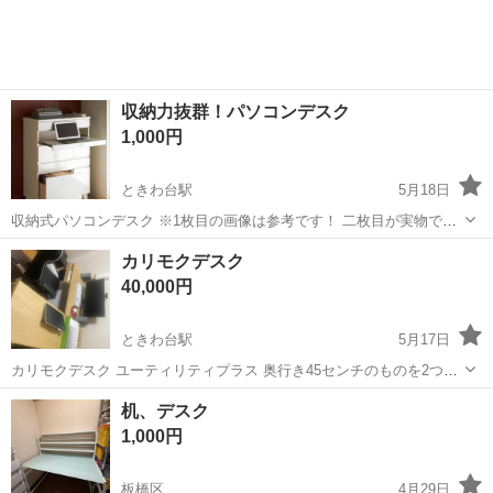
収納力抜群！パソコンデスク
1,000円
ときわ台駅
5月18日
収納式パソコンデスク ※1枚目の画像は参考です！ 二枚目が実物です
収納力抜群のパソコンデスクです 使わないときはスッキリ収納できる
東京
板橋区
ときわ台駅
テーブル
デスク
カリモクデスク
ため、省スペースでお部屋を有効活用できます。 ### **商品特徴** ✅
40,000円
...
ときわ台駅
5月17日
カリモクデスク ユーティリティプラス 奥行き45センチのものを2つ
（幅100と120）を組み合わせてL字にしてあります。 引き出しも別売
東京
板橋区
ときわ台駅
テーブル
カリモク
机、デスク
りで購入したものです。 トータルで12万以上はしたかと思います。
1,000円
板橋区
4月29日