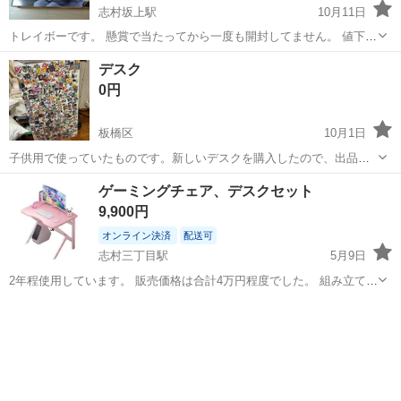
志村坂上駅
10月11日
トレイボーです。 懸賞で当たってから一度も開封してません。 値下げ
交渉は可能 常識の範囲内でお願いします。
東京
板橋区
志村坂上駅
テーブル
懸賞
デスク
0円
板橋区
10月1日
子供用で使っていたものです。新しいデスクを購入したので、出品い
たします。 天板70×120 足高75くらい
東京
板橋区
テーブル
デスク
ゲーミングチェア、デスクセット
9,900円
オンライン決済
配送可
志村三丁目駅
5月9日
2年程使用しています。 販売価格は合計4万円程度でした。 組み立て式
の輸入品で、デスクの方にだけ購入当時からの歪みがありますがガタ
東京
板橋区
志村三丁目駅
テーブル
ゲーミングチェア
ついたりせず問題なく使用できています。