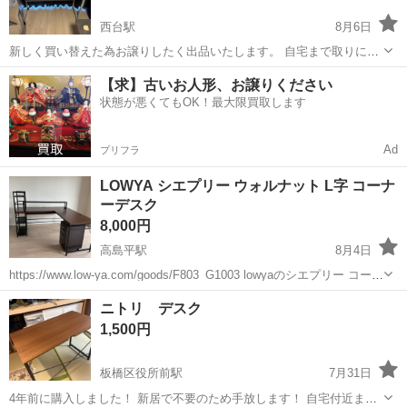
西台駅
8月6日
新しく買い替えた為お譲りしたく出品いたします。 自宅まで取りに来
ていただける方でお願いいたします🙇‍♀️ また、長年の使用により汚れや
東京
板橋区
西台駅
テーブル
【求】古いお人形、お譲りください
傷がございます。 通常の使用には問題ございません。ご了承下さい。
状態が悪くてもOK！最大限買取します
PCデスク 横108c...
Ad
プリフラ
LOWYA シエプリー ウォルナット L字 コーナ
ーデスク
8,000円
高島平駅
8月4日
https://www.low-ya.com/goods/F803_G1003 lowyaのシエプリー コーナ
ーデスクです。 一般的な使用での小傷などはあると思いますが美品で
東京
板橋区
高島平駅
テーブル
ニトリ デスク
す。 除菌シートなどで清掃してお渡しします！ 新...
1,500円
板橋区役所前駅
7月31日
4年前に購入しました！ 新居で不要のため手放します！ 自宅付近まで