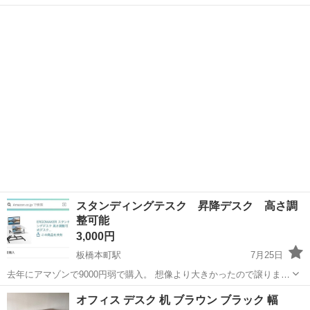
取りに来てくださる方優先です。 【デスク】幅95×奥行48×高さ72cm
東京
板橋区
板橋区役所前駅
テーブル
デスク
スタンディングテスク 昇降デスク 高さ調
整可能
3,000円
板橋本町駅
7月25日
去年にアマゾンで9000円弱で購入。 想像より大きかったので譲りま
す。 購入してからずっと置きっぱなし。 あまり使ってなかったです。
東京
板橋区
板橋本町駅
テーブル
デスク
オフィス デスク 机 ブラウン ブラック 幅
取りに来ていただける方限定。