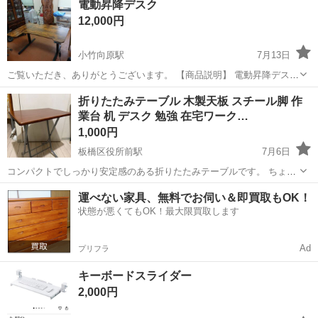
電動昇降デスク
12,000円
小竹向原駅
7月13日
ご覧いただき、ありがとうございます。 【商品説明】 電動昇降デス
ク/スタンディングデスク ※やや傷あり 【昇降範囲】 •
東京
板橋区
小竹向原駅
テーブル
電動
折りたたみテーブル 木製天板 スチール脚 作
69~115cm（+足の高さ2cm） 【天板サイズ】 • 横149cm • 奥行き
業台 机 デスク 勉強 在宅ワーク…
100cm（長...
1,000円
板橋区役所前駅
7月6日
コンパクトでしっかり安定感のある折りたたみテーブルです。 ちょっ
とした作業台やパソコンデスク、サイドテーブルとしても便利です。
東京
板橋区
板橋区役所前駅
テーブル
デスク
運べない家具、無料でお伺い＆即買取もOK！
📏サイズ（約） 横幅：60cm 奥行：40cm 高さ：70cm 🪵仕様 ・...
状態が悪くてもOK！最大限買取します
Ad
プリフラ
キーボードスライダー
2,000円