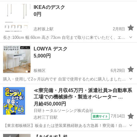
IKEAのデスク
0円
志村坂上駅
2月8日
長さ:100cm 幅:60cm 高さ:73cm 自宅まで取りに来ていただく、エレ
ベーターあるのマンションです！
東京
板橋区
志村坂上駅
テーブル
デスク
LOWYA デスク
5,000円
板橋区
6月29日
購入・使用して2ヶ月以内です 自室で使用するために購入しましたが
なんか違うな、と思いお譲り先を探しています。 組立っている状態で
東京
板橋区
テーブル
LOWYA
≪寮完備・月収45万円・派遣社員≫自動車系
は玄関から出すことが難しいため解体してからのお譲りになります。
工場での機械操作・製造オペレーター …
組み立て説明書は破棄し...
月給450,000円
日研トータルソーシング株式会社
7月14日
提携サイト
志村三丁目駅
【東京都板橋区】板金または塗装業務経験ある方急募！寮完備！自動
車の板金塗装《お仕事No.5A470-AMS》 お仕事について 指定自動車整
東京
板橋区
志村三丁目駅
その他