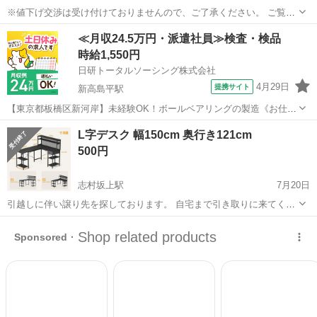
※値下げ交渉は受け付けておりませんので、ご了承ください。 ご覧い
ただきありがとうございます。 引っ越しに伴う部屋の模様替えのた
東京
板橋区
浮間舟渡駅
テーブル
≪月収24.5万円・派遣社員≫検査・検品
め、電動昇降デスクをお譲りします。 FlexiSpot（型番：EN1）の昇降
時給1,550円
脚に、杉合板（10...
日研トータルソーシング株式会社
4月29日
提携サイト
新高島平駅
【東京都板橋区新河岸】未経験OK！ボールベアリングの製造《お仕事
No.5A380-JS》 お仕事について ミニチュアボールベアリングの製造
東京
板橋区
新高島平駅
その他
L字デスク 幅150cm 奥行き121cm
（研削・磨き・検査）加工機オペレーター及び付随作業。 ※業務の変
500円
更、就業場所の変更...
志村坂上駅
7月20日
引越しに伴い譲り先を探しております。 自宅まで引き取りに来てくだ
さる方のみよろしくお願いします。 日時ですが、25日に来れる方でお
東京
板橋区
志村坂上駅
テーブル
願いいたします。 2025年に購入しています。 傷なども特になく、比
較的綺麗な...