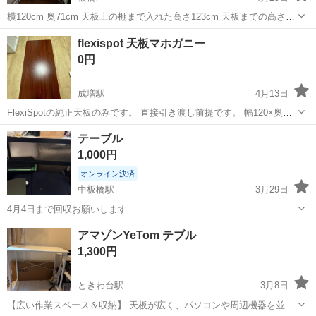
横120cm 奥71cm 天板上の棚まで入れた高さ123cm 天板までの高さ
73cm 目立つ傷一箇所（写真参照） ネジ一つ欠損してますが使用上問
東京
板橋区
テーブル
デスク
flexispot 天板マホガニー
題ありませんでした。 （しっかり固定されます） 分解できます。 玄
0円
関先...
成増駅
4月13日
FlexiSpotの純正天板のみです。 直接引き渡し前提です。 幅120×奥行
60のマホガニーになります。 新たに色違いの天板を購入したためお譲
東京
板橋区
成増駅
テーブル
flexispot
テーブル
りします。 裏面はネジ穴が複数空いています。 また引き出しをつけて
1,000円
いた接着テープ...
オンライン決済
中板橋駅
3月29日
4月4日まで回収お願いします
東京
板橋区
中板橋駅
テーブル
アマゾンYeTom テブル
1,300円
ときわ台駅
3月8日
【広い作業スペース＆収納】 天板が広く、パソコンや周辺機器を並べ