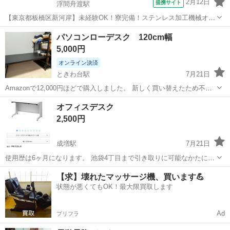
2月12日
提携サイト
浮間舟渡駅
【東京都板橋区新河岸】未経験OK！寮完備！ステンレス加工機械オペ
レーター《お仕事No.5A139》 お仕事について ステンレス材料に対す
東京
板橋区
浮間舟渡駅
その他
パソコンローデスク 120cm幅
るシャーリング加工機・サンダーを使用した面取り加工、研磨機を使
5,000円
用した表面研磨加工機械オ...
オンライン決済
ときわ台駅
7月21日
Amazonで12,000円ほどで購入しました。 新しく買い替えたため不要
となり出品します。 6年ほど使いましたが、破損等はありません。 細
東京
板橋区
ときわ台駅
テーブル
オフィスデスク
かい傷などはあるかと思いますのでご了承ください。
2,500円
成増駅
7月21日
使用歴は6ヶ月になります。 池袋4丁目まで引き取りに可能なかたにお
譲りいたします。 3つあります。 まとめて引き取って欲しいです 1台
東京
板橋区
成増駅
テーブル
オフィス
【求】壊れたマッサージ機、買います💪
5,000円でお譲りいたします
状態が悪くてもOK！最大限買取します
Ad
プリフラ