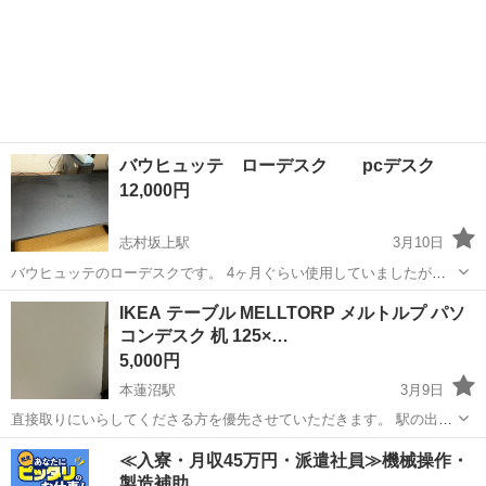
バウヒュッテ ローデスク pcデスク
12,000円
志村坂上駅
3月10日
バウヒュッテのローデスクです。 4ヶ月ぐらい使用していましたが、
引っ越しにつき出品しました。美品です。 定価29000を半額ですので
東京
板橋区
志村坂上駅
テーブル
バウヒュッテ
IKEA テーブル MELLTORP メルトルプ パソ
かなり安いと思います。 以下Urlのサイズ120cm×55cmのものになりま
コンデスク 机 125×…
す。 http...
5,000円
本蓮沼駅
3月9日
直接取りにいらしてくださる方を優先させていただきます。 駅の出口
近くまででしたら運びます。 日時はご都合に合わせます。 脚を外した
東京
板橋区
本蓮沼駅
テーブル
メルトルプ
≪入寮・月収45万円・派遣社員≫機械操作・
状態でのお渡しにさせていただきます。取り付けは六角レンチで簡単
製造補助
だった覚えがあります。 ...