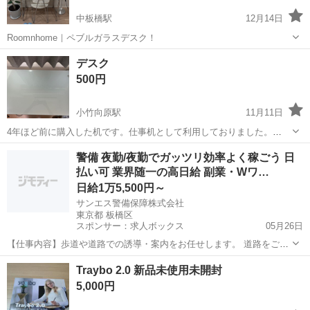
中板橋駅
12月14日
Roomnhome｜ペブルガラスデスク！
東京
板橋区
中板橋駅
テーブル
ガラス
デスク
500円
小竹向原駅
11月11日
4年ほど前に購入した机です。仕事机として利用しておりました。
【購入時価格】9800円くらい 【サイズ】高さ75cd：cm、横：80cm、
東京
板橋区
小竹向原駅
テーブル
デスク
警備 夜勤/夜勤でガッツリ効率よく稼ごう 日
奥行き：48cm （大体です） 【傷などの状態】使用感あります。
払い可 業界随一の高日給 副業・Wワ…
【アピールポイント】...
日給1万5,500円～
サンエス警備保障株式会社
東京都 板橋区
スポンサー：求人ボックス
05月26日
【仕事内容】歩道や道路での誘導・案内をお任せします。 道路をご利
用される車両や歩行者の方が安全に安心して通行するために適切に誘
アルバイト・パート
Traybo 2.0 新品未使用未開封
導してください。 勤務地へは直行直帰OKです! <未経験でも安心!!> 丁
5,000円
寧な研修20hで基本的な知識を...