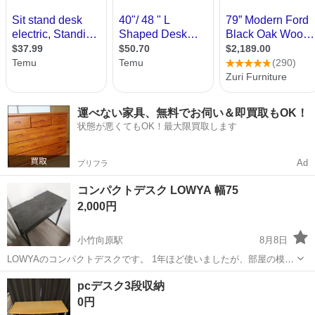
運べない家具、無料でお伺い＆即買取もOK！
状態が悪くてもOK！最大限買取します
Ad
プリフラ
コンパクトデスク LOWYA 幅75
2,000円
小竹向原駅
8月8日
LOWYAのコンパクトデスクです。 1年ほど使いましたが、部屋の模様
替えに伴い不要となったため引き取り手を探しております。 大きなキ
東京
板橋区
小竹向原駅
テーブル
pcデスク3段収納
ズなどはありませんが、5枚目の写真のような小さなキズなどはござい
0円
ますので、若干の使用感はご...