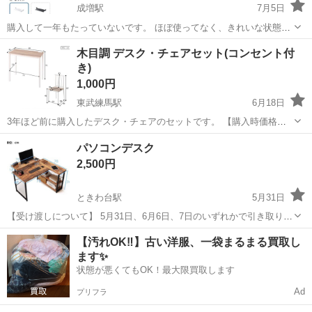
成増駅
7月5日
購入して一年もたっていないです。 ほぼ使ってなく、きれいな状態で
す！ そのため少しですがお値段をつけさせていただいています🙇‍♀️ 組
東京
板橋区
成増駅
テーブル
スライダー
木目調 デスク・チェアセット(コンセント付
み立てある状態でお渡しするので、そのままお使いいただけます。
き)
（写っているネジはありませ...
1,000円
東武練馬駅
6月18日
3年ほど前に購入したデスク・チェアのセットです。 【購入時価格】
8000円ぐらい 【サイズ】写真を参照ください。 【傷などの状態】と
東京
板橋区
東武練馬駅
テーブル
パソコンデスク
くに目立った傷はありません。椅子の脚にもクッションを付けており
2,500円
傷はありません。 【アピールポ...
ときわ台駅
5月31日
【受け渡しについて】 5月31日、6月6日、7日のいずれかで引き取り可
能な方を希望します。 早めにお引き取りいただける方を優先させてい
東京
板橋区
ときわ台駅
テーブル
デスク
【汚れOK‼️】古い洋服、一袋まるまる買取し
ただきます。 また、平日は20:00～23:45の間であれば対応可能です。
ます✨
自宅まで取りに...
状態が悪くてもOK！最大限買取します
Ad
プリフラ