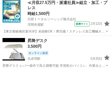
≪月収27.5万円・派遣社員≫組立・加工・プ
レス
時給1,500円
日研トータルソーシング株式会社
2月12日
提携サイト
浮間舟渡駅
【東京都板橋区新河岸】未経験OK！寮完備！ステンレス加工機械オペ
レーター《お仕事No.5A139》 お仕事について ステンレス材料に対す
東京
板橋区
浮間舟渡駅
その他
昇降デスク
るシャーリング加工機・サンダーを使用した面取り加工、研磨機を使
3,500円
用した表面研磨加工機械オ...
オンライン決済
北赤羽駅
5月25日
昇降デスク レバー操作で高さ調整可能 学習机やパソコン、作業台とし
ても 最低位 35cm 最高位 69cm 縦60、横90
東京
板橋区
北赤羽駅
テーブル
デスク