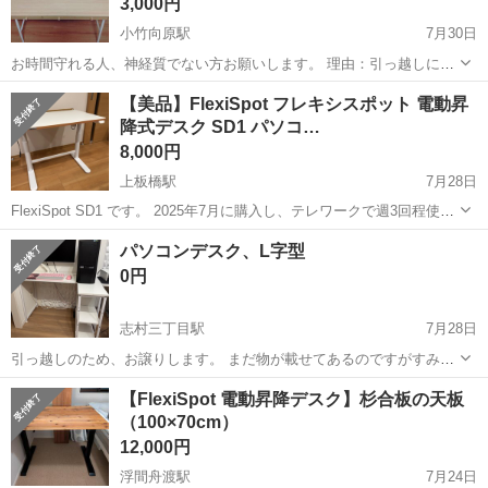
3,000円
小竹向原駅
7月30日
お時間守れる人、神経質でない方お願いします。 理由：引っ越しに伴
う出品 商品：IKEA LILLÅSEN リルオーセン デスク 机 商品状態：使
東京
板橋区
小竹向原駅
テーブル
リルオーセン
【美品】FlexiSpot フレキシスポット 電動昇
用に伴う、傷/汚有（詳細は画像にて確認願います）
降式デスク SD1 パソコ…
8,000円
上板橋駅
7月28日
FlexiSpot SD1 です。 2025年7月に購入し、テレワークで週3回程使用
しました。 天板の傷や角スレは見当たらず美品となります。 ボタンで
東京
板橋区
上板橋駅
テーブル
パソコンデスク、L字型
昇降し好みの高さに調整可能、 サイドには鞄ホックが付いており便利
0円
です。 ...
志村三丁目駅
7月28日
引っ越しのため、お譲りします。 まだ物が載せてあるのですがすみま
せん。 一年程しか使用していないため綺麗です。 高さ54cm、横
東京
板橋区
志村三丁目駅
テーブル
デスク
​【FlexiSpot 電動昇降デスク】杉合板の天板
110cm、奥行き80cm 明日限定自宅まで引き取りに来れる方。 pcデス
（100×70cm）
ク
12,000円
浮間舟渡駅
7月24日