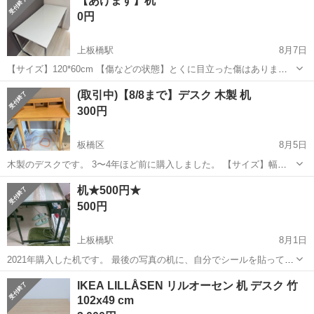
【あげます】机
備工場での自動車の板金塗装および付随業務。 ※業務の変更、就業場
0円
所の変更の範囲、契...
上板橋駅
8月7日
【サイズ】120*60cm 【傷などの状態】とくに目立った傷はありませ
ん。 【アピールポイント】状態はいいのでまだまだ使えます！ 8月10
東京
板橋区
上板橋駅
テーブル
(取引中)【8/8まで】デスク 木製 机
日までに取りに来てくる方を優先します。 よろしくおねがいします。
300円
板橋区
8月5日
木製のデスクです。 3〜4年ほど前に購入しました。 【サイズ】幅
80cm、奥行57cm、高さ86cm 【状態】細かい傷が数箇所あります。
東京
板橋区
テーブル
机★500円★
【取引日・場所】8/8(土)に板橋区坂下(三田線 志村三丁目駅または蓮根
500円
駅付近)...
上板橋駅
8月1日
2021年購入した机です。 最後の写真の机に、自分でシールを貼ってあ
ります。ザラザラした手触りです。 ※棚はつきません。机のみです。
東京
板橋区
上板橋駅
テーブル
IKEA LILLÅSEN リルオーセン 机 デスク 竹
なので横幅91センチです。 分解せず渡す予定ですが、玄関口を通れな
102x49 cm
い場合は分解しま...