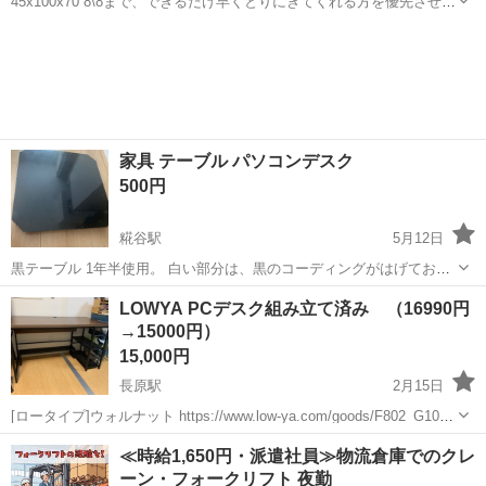
45x100x70 8\8まで、できるだけ早くとりにきてくれる方を優先させて
いただきます。 よろしくおねがいします。
東京
大田区
雑色駅
テーブル
家具 テーブル パソコンデスク
500円
糀谷駅
5月12日
黒テーブル 1年半使用。 白い部分は、黒のコーディングがはげており
ます。 ご理解のほどお願い致します。
東京
大田区
糀谷駅
テーブル
デスク
LOWYA PCデスク組み立て済み （16990円
→15000円）
15,000円
長原駅
2月15日
[ロータイプ]ウォルナット https://www.low-ya.com/goods/F802_G1036
※上記URLのロータイプのものです！お間違い無く。 組み立て済みの
東京
大田区
長原駅
テーブル
LOWYA
≪時給1,650円・派遣社員≫物流倉庫でのクレ
ものをお渡しします。 ▼下記はついてません。...
ーン・フォークリフト 夜勤