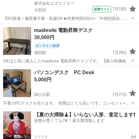
株式会社エヌエフエー
7月19日
提携サイト
大田区
【8/1新着！履歴書不要・私服OK★所要時間10分の「AI個別面談」が
スタート！】早朝だけ！6-12時/フォークリフト作業/週1～OK/経験者
東京
大田区
その他
maidesite 電動昇降デスク
歓迎/大田市場/日払い可(1427) 【お仕事内容】 ・フォークリフトでの
30,000円
荷物運...
オンライン決済
蒲田駅
7月28日
3年ほど前に購入したmaidesite 電動昇降デスクです。 【購入時価格】
55000円ほど 【サイズ】縦：60cm、横：120cm、高さ：70cm （昇
東京
大田区
蒲田駅
テーブル
電動
パソコンデスク PC Desk
降なし） 【傷などの状態】とくに目立った傷はありません。 【アピー
5,000円
ルポ...
緑が丘駅
7月27日
不要のPCデスクを売ります。 状態はとても良いです。コンセント×2
個、USBポート×2個が付いてます。サイズは2枚目の写真をご覧くだ
東京
大田区
緑が丘駅
テーブル
【夏の大掃除🧹】いらない人形、査定します❗️
さい。 発送不可。車での引取がおすすめです。
状態が悪くてもOK！最大限買取します
Ad
プリフラ