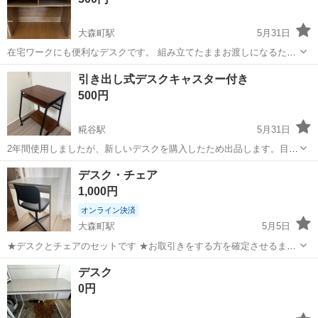
大森町駅
5月31日
在宅ワークにも便利なデスクです。 組み立てたままお渡しになるため
自宅マンション玄関まで取りに来ていただける方でお願いします
東京
大田区
大森町駅
テーブル
デスク
引き出し式デスクキャスター付き
500円
糀谷駅
5月31日
2年間使用しましたが、新しいデスクを購入したため出品します。目立
った傷や汚れはありません。 6月末処分予定
東京
大田区
糀谷駅
テーブル
デスク
デスク・チェア
1,000円
オンライン決済
大森町駅
5月5日
★デスクとチェアのセットです ★お取引きをする方を確定させるまで
は、 少しお返事をお待たせしてしまうかと思いますが よろしくお願い
東京
大田区
大森町駅
テーブル
デスク
デスク
致します🙇 ★商品説明は下にスクロールして頂くと書いてあります。
0円
受け渡し可能日... ...