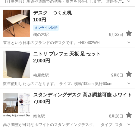
【仕事内容】歩道や道路での誘導・案内をお任せします。 道路をご利
用される車両や歩行者の方が安全に安心して通行するために適切に誘
アルバイト・パート
デスク つくえ机
導してください。 勤務地へは直行直帰OKです! <未経験でも安心!!> 丁
100円
寧な研修20hで基本的な知識を...
オンライン決済
鵜の木駅
9月22日
東谷という日本のブランドのデスクです。END-402WH
(W80×D48×H75cm) ホワイトです。 以前リモートワーク用に購入しま
東京
大田区
鵜の木駅
テーブル
デスク
ニトリ プレフェ 天板 足 セット
したが急遽不要になったので出品します。シンプルでおしゃれで工作
2,000円
やアイロン台としても使えそ...
梅屋敷駅
9月8日
数年使用したものになります。 サイズ↓ 横幅100cm 奥行60cm
東京
大田区
梅屋敷駅
テーブル
プレフェ
スタンディングデスク 高さ調整可能 ホワイト
7,000円
雑色駅
8月28日
高さ調整が可能なホワイトのスタンディングデスク。 - タイプ: スタン
ディングデスク - 調整可能な高さ: 75-114 cm - 天板のサイズ: 幅 70.5
東京
大田区
雑色駅
テーブル
スタンディングデスク