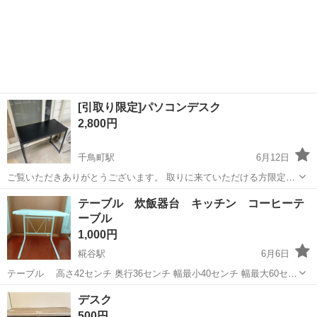
[引取り限定]パソコンデスク
2,800円
千鳥町駅
6月12日
ご覧いただきありがとうございます。 取りに来ていただける方限定な
ります。(大田区) 昨年の6月に新品にて購入しましたが、デスク買い替
東京
大田区
千鳥町駅
テーブル
テーブル 炊飯器台 キッチン コーヒーテ
えの為不要になりましたのでお譲りします。 屋外に保管されていた
ーブル
為、ボルトの一部が錆びていた...
1,000円
糀谷駅
6月6日
テーブル 高さ42センチ 奥行36センチ 幅最小40センチ 幅最大60セン
チ 使用済 ホコリ、汚れ有り 使用済みをご理解いただける方 宜しくお
東京
大田区
糀谷駅
テーブル
使用済み
デスク
願いします
500円