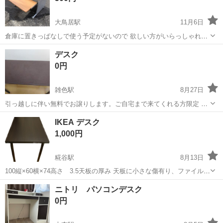
大鳥居駅
11月6日
倉庫に置きっぱなしで使う予定がないので 欲しい方がいらっしゃれ
ば…
東京
大田区
大鳥居駅
テーブル
デスク
デスク
0円
雑色駅
8月27日
引っ越しに伴い無料でお譲りします。ご自宅まで来てくれる方限定 気
になる方はお問い合わせください。
東京
大田区
雑色駅
テーブル
デスク
IKEA デスク
1,000円
糀谷駅
8月13日
100縦×60横×74高さ 3.5天板の厚み 天板に小さな傷有り、ファイル立
ての擦れ跡 テーブルの足部分をネジで外すとコンパクトになります。
東京
大田区
糀谷駅
テーブル
デスク
ニトリ パソコンデスク
0円