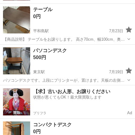
テーブル
0円
平和島駅
7月23日
【商品説明】 テーブルをお譲りします。 高さ70cm、幅100cm、奥行
き50cmです。おおよその測定です。 使用に伴う細かな傷や汚れがあ
東京
大田区
平和島駅
テーブル
パソコンデスク
る場合がありますので、商品の状態は写真をご確認ください。中古品
500円
である...
東京駅
7月19日
パソコンデスクです。上段にプリンターが、置けます。天板の左側に
傷、脚にちいさな錆と、キャップに隙間が、あります。まだまだ、お
東京
大田区
東京駅
テーブル
【求】古いお人形、お譲りください
使い頂けると思います。
状態が悪くてもOK！最大限買取します
Ad
プリフラ
コンパクトデスク
0円