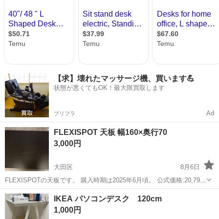
【求】壊れたマッサージ機、買います💪
状態が悪くてもOK！最大限買取します
Ad
プリフラ
FLEXISPOT 天板 幅160×奥行70
3,000円
大田区
8月6日
FLEXISPOTの天板です。 購入時期は2025年6月頃。 公式価格:20,790
円。 2台使いしておりましたが1台撤去したため、出品します。 写真添
東京
大田区
テーブル
IKEA パソコンデスク 120cm
付している通り、 側面にねじ穴を開けております。 ま...
1,000円