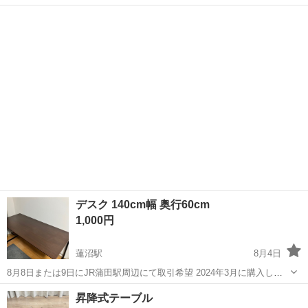
ので自宅まで引き取りをお願い致します。
東京
大田区
大鳥居駅
テーブル
デスク
デスク 140cm幅 奥行60cm
1,000円
蓮沼駅
8月4日
8月8日または9日にJR蒲田駅周辺にて取引希望 2024年3月に購入しま
した。 使用による多少の傷はありますが、大きな傷や損傷はございま
東京
大田区
蓮沼駅
テーブル
デスク
昇降式テーブル
せん。 引っ越しのため出品します。 【商品詳細】 デスク：横幅