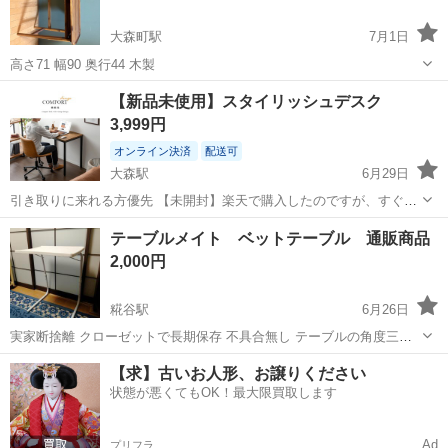
大森町駅
7月1日
高さ71 幅90 奥行44 木製
東京
大田区
大森町駅
テーブル
【新品未使用】スタイリッシュデスク
3,999円
オンライン決済
配送可
大森駅
6月29日
引き取りに来れる方優先 【未開封】楽天で購入したのですが、すぐ引
越しになったため、お譲りしたいです。組み立て式ですが、一人でも
東京
大田区
大森駅
テーブル
デスク
テーブルメイト ベットテーブル 通販商品
楽だと口コミがあった商品でした！ ■ポイント ・リアルな木目調デザ
2,000円
インでお部屋をおしゃれに演出 ...
糀谷駅
6月26日
実家断捨離 クローゼットで長期保存 不具合無し テーブルの角度三段
階調整 高さ6段階調整 テーブルサイズ52✕40センチ 高さ最大74センチ
東京
大田区
糀谷駅
テーブル
テーブルメイト
【求】古いお人形、お譲りください
最小55 足外せば長方形に畳めます
状態が悪くてもOK！最大限買取します
Ad
プリフラ