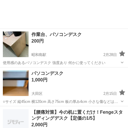
作業台、パソコンデスク
200円
昭和島駅
2月28日
使用感のあるパソコンデスク 強度あり 何かに使ってください
東京
大田区
昭和島駅
テーブル
デスク
パソコンデスク
1,000円
大田区
2月15日
○サイズ 縦45cm 横120cm 高さ75cm 板の厚み4cm 小さな傷などはあ
りますが、十分に使用できる綺麗な状態です。 解体してのお渡しも、
東京
大田区
テーブル
デスク
【腰痛対策】今の机に置くだけ！Fengeスタ
そのままの状態でのお渡しも可能です。 ご相談ください。 ニトリで購
ンディングデスク【定価の1/5】
入しまし...
2,000円