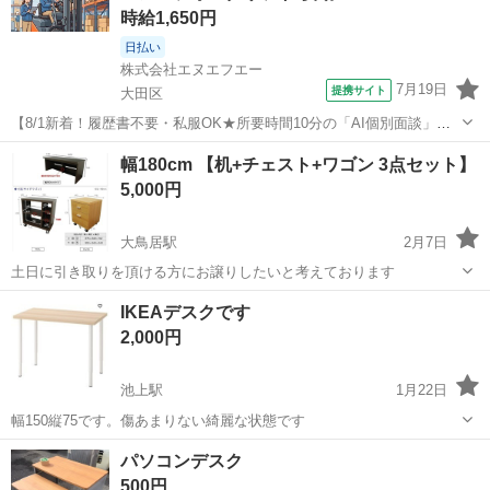
時給1,650円
日払い
株式会社エヌエフエー
7月19日
提携サイト
大田区
【8/1新着！履歴書不要・私服OK★所要時間10分の「AI個別面談」が
スタート！】【大田市場内勤務！夜勤で稼げる！深夜時給2063円！日
東京
大田区
その他
幅180cm 【机+チェスト+ワゴン 3点セット】
払い可！交通費全額支給！】青果市場でのフォークリフト作業 お仕事
5,000円
内容 ・フォークリフト...
大鳥居駅
2月7日
土日に引き取りを頂ける方にお譲りしたいと考えております
東京
大田区
大鳥居駅
テーブル
ワゴン
IKEAデスクです
2,000円
池上駅
1月22日
幅150縦75です。傷あまりない綺麗な状態です
東京
大田区
池上駅
テーブル
デスク
パソコンデスク
500円