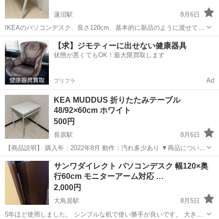
蓮沼駅
8月6日
IKEAのパソコンデスク、長さ120cm、基本的に新品のように渡せて欲
しい
東京
大田区
蓮沼駅
テーブル
デスク
【求】ジモティーに出せない健康器具
状態が悪くてもOK！最大限買取します
Ad
プリフラ
KEA MUDDUS 折りたたみテーブル
48/92×60cm ホワイト
500円
長原駅
8月6日
【商品説明】 購入年：2022年8月 動作：汚れ多少あり ▼商品につい
て： 天板を折りたたむことでコンパクトに収納可能な、省スペース設
東京
大田区
長原駅
テーブル
サンワダイレクト パソコンデスク 幅120×奥
計のホワイトテーブルです。 ドロップリーフをスライドして折りたた
行60cm モニターアーム対応 …
めるので、必要に...
2,000円
大鳥居駅
8月5日
5年ほど使用しました。 シンプルな机で使い勝手が良いです。 大きい