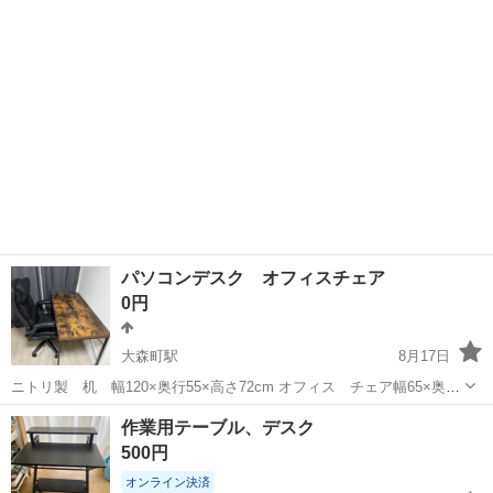
cm x 奥行 50 cm - 色: ホワイト - 脚の素材...
パソコンデスク オフィスチェア
0円
大森町駅
8月17日
ニトリ製 机 幅120×奥行55×高さ72cm オフィス チェア幅65×奥行
71×高さ104cm
東京
大田区
大森町駅
テーブル
オフィス
作業用テーブル、デスク
500円
オンライン決済