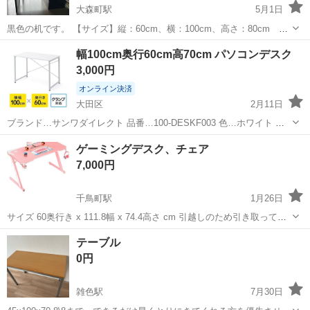
大森町駅
5月1日
黒色の机です。 【サイズ】縦：60cm、横：100cm、高さ：80cm
（大体です） 【傷などの状態】使用感はございます。また、足が緩く
東京
大田区
大森町駅
テーブル
デスク
幅100cm奥行60cm高70cm パソコンデスク
なっているおります(通常の使用は可能です)。 【アピールポイント】
3,000円
形の違う収納スペースが...
オンライン決済
大田区
2月11日
ブランド…サンワダイレクト 品番…100-DESKF003 色…ホワイト 寸
法…幅100cm×奥行60cm×高さ70cm 2022年7月に新品を購入しました
東京
大田区
テーブル
DESKF
ゲーミングデスク、チェア
が部屋の模様替えのため、不要となりましたので出品いたします...
7,000円
千鳥町駅
1月26日
サイズ 60奥行き x 111.8幅 x 74.4高さ cm 引越しのため引き取ってい
ただきたいです。 3月下旬（日程決まり次第お伝えします）に自宅ま
東京
大田区
千鳥町駅
テーブル
ゲーミングデスク
テーブル
で取りに来てくれる方のみお願いします。 チェアとセットで引き取っ
0円
ていた...
雑色駅
7月30日