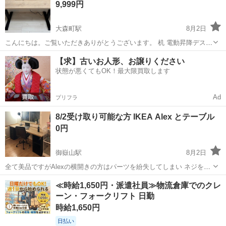
9,999円
140cm、奥行60c...
大森町駅
8月2日
こんにちは。ご覧いただきありがとうございます。 机 電動昇降デスク
幅120cm DST-1200 ブラック 5年前に購入しましたがずっと使いませ
東京
大田区
大森町駅
テーブル
電動
【求】古いお人形、お譲りください
んでしたので 出品します。 https://www.irisplaza....
状態が悪くてもOK！最大限買取します
Ad
プリフラ
8/2受け取り可能な方 IKEA Alex とテーブル
0円
御嶽山駅
8月2日
全て美品ですがAlexの横開きの方はパーツを紛失してしまい ネジを用
意すれば閉めれます https://www.ikea.com/jp/ja/search/?q=天板
東京
大田区
御嶽山駅
テーブル
IKEA
≪時給1,650円・派遣社員≫物流倉庫でのクレ
https://www.ikea.com/jp/ja...
ーン・フォークリフト 日勤
時給1,650円
日払い