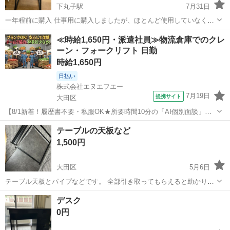
下丸子駅
7月31日
一年程前に購入 仕事用に購入しましたが、ほとんど使用していなく、
まだまだ使っていただけます。 多少の傷など気にならない方でお願い
東京
大田区
下丸子駅
テーブル
≪時給1,650円・派遣社員≫物流倉庫でのクレ
します。 土日に来ていただける方、お車で来ていただける方いらっし
ーン・フォークリフト 日勤
ゃいましたらお願い...
時給1,650円
日払い
株式会社エヌエフエー
7月19日
提携サイト
大田区
【8/1新着！履歴書不要・私服OK★所要時間10分の「AI個別面談」が
スタート！】【大田市場内勤務！日勤で稼げる！時給1650円！日払い
東京
大田区
その他
テーブルの天板など
可！交通費全額支給！】青果市場でのフォークリフト作業 お仕事内容
1,500円
・フォークリフトでの...
大田区
5月6日
テーブル天板とパイプなどです。 全部引き取ってもらえると助かりま
す。 値段は要交渉です！
東京
大田区
テーブル
天板
デスク
0円