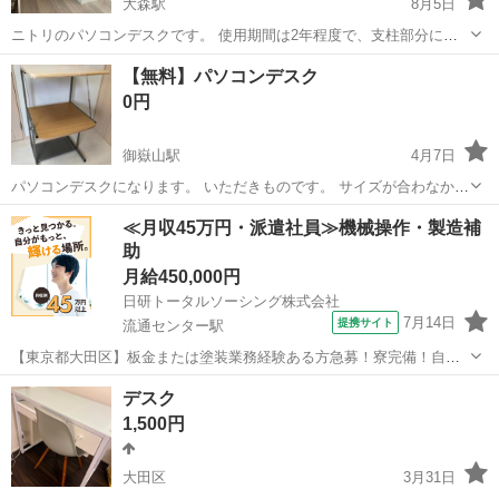
大森駅
8月5日
ニトリのパソコンデスクです。 使用期間は2年程度で、支柱部分に椅
子をぶつけた跡はあります。デスクとしてはほぼ使っておりません。
東京
大田区
大森駅
テーブル
デスク
【無料】パソコンデスク
0円
御嶽山駅
4月7日
パソコンデスクになります。 いただきものです。 サイズが合わなかっ
たので出品します。 引取の方は無料で差し上げます！ 以下の日にちに
東京
大田区
御嶽山駅
テーブル
デスク
≪月収45万円・派遣社員≫機械操作・製造補
雪が谷大塚近くの こちらの指定の場所まで 引き取りに来られる方限定
助
でお願いします。 4...
月給450,000円
日研トータルソーシング株式会社
7月14日
提携サイト
流通センター駅
【東京都大田区】板金または塗装業務経験ある方急募！寮完備！自動
車の板金塗装《お仕事No.5A468-AMS》 お仕事について 指定自動車整
東京
大田区
流通センター駅
その他
デスク
備工場での自動車の板金塗装および付随業務。 ※業務の変更、就業場
1,500円
所の変更の範囲、契...
大田区
3月31日