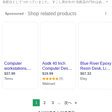
化粧台としてつかっていました。 すこし剥がれや 化粧品の汚れはあり
ますが 修復していただけると まだまだ使えると思います！ 本日取り
東京
大田区
テーブル
デスク
に来てくれる方 ドタキャンなしで #椅子付き
1
2
3
...
次へ