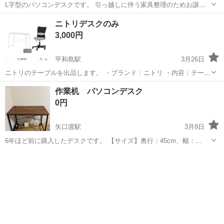
L字型のパソコンデスクです。 引っ越しに伴う家具整理のためお譲り
します。 ３年間利用しましたが美品です。 定価 14,990円 大田区鵜
東京
大田区
鵜の木駅
テーブル
デスク
ニトリデスクのみ
の木の自宅まで取りにいらしてくださる方限定でお願いします。 受け
3,000円
渡し可...
平和島駅
3月26日
ニトリのテーブルを出品します。 ・ブランド：ニトリ ・内容：テーブ
ル1台 ・状態：デスクは傷&汚れほぼなし、全体的にきれいな状態で
東京
大田区
平和島駅
テーブル
ニトリ
作業机 パソコンデスク
す。 中古品にご理解のある方のみご購入をお願いします。
0円
矢口渡駅
3月8日
6年ほど前に購入したデスクです。 【サイズ】奥行：45cm、幅：
90cm （大体です） 【傷などの状態】とくに目立った傷はありませ
東京
大田区
矢口渡駅
テーブル
デスク
んが、詳細はお写真で確認ください 【希望取引場所】新蒲田公園周辺
【希望取引日時】土日。時間...