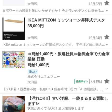
大田区
12月22日
在宅ワークの腰痛対策にいかがですか？ 今お使いのデスクに乗せるだ
けで使える、Fengeの昇降式デスクです。 【お譲り価格】2,000円
東京
大田区
テーブル
スタンディングデスク
IKEA MITTZON ミッツォーン昇降式デスク
【型番】Fenge SD315001WB（キーボード台付き） 【特徴】レバー...
35,000円
大田区
10月24日
IKEA mittzon ミッツォーンの昇降式デスクです。 半年ほど前に購入し
た美品です。 1-3枚目はすべて付いております。 大森駅近くのマンシ
東京
大田区
テーブル
デスク
≪時給1,400円・派遣社員≫物流倉庫での倉庫
ョンまで取りに来ていただける方を探しております。 ご不明点などご
業務 日勤
ざいました...
時給1,400円
日払い
株式会社エヌエフエー
7月19日
提携サイト
大田区
【8/1新着！履歴書不要・私服OK★所要時間10分の「AI個別面談」が
スタート！】【大田市場内でのドライバー受付業務！日払い可！交通
東京
大田区
その他
【汚れOK‼️】古い洋服、一袋まるまる買取し
費全額支給！】青果市場でのトラックドライバーの受付業務(1411)
ます✨
【お仕事内容】 ・トラ...
状態が悪くてもOK！最大限買取します