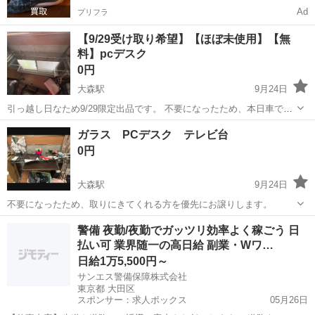
Ad
プリフラ
【9/29受け取り希望】【ほぼ未使用】【無
料】pcデスク
0円
大森駅
9月24日
引っ越し日なため9/29限定出品です。 不要になったため、本日車で取
りにきてくれる方を優先にお譲りします。 山王３丁目まで車で来てく
東京
大田区
大森駅
テーブル
デスク
ガラス PCデスク テレビ台
れる方。
0円
大森駅
9月24日
不要になったため、取りにきてくれる方を優先にお譲りします。
東京
大田区
大森駅
テーブル
デスク
警備 夜勤/夜勤でガッツリ効率よく稼ごう 日
払い可 業界随一の高日給 副業・Wワ…
日給1万5,500円～
サンエス警備保障株式会社
東京都 大田区
スポンサー：求人ボックス
05月26日