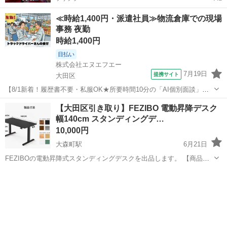
≪時給1,400円・派遣社員≫物流倉庫での現場
事務 夜勤
時給1,400円
日払い
株式会社エヌエフエー
7月19日
提携サイト
大田区
【8/1新着！履歴書不要・私服OK★所要時間10分の「AI個別面談」が
スタート！】夕方だけ/16‐23時/週1～5日/大田市場/ドライバーさんの
東京
大田区
その他
【大田区引き取り】FEZIBO 電動昇降デスク
受付サポート(1413) 【お仕事内容】 ・トラックで来場した方の受付対
幅140cm スタンディングデ…
応 ・...
10,000円
大森町駅
6月21日
FEZIBOの電動昇降式スタンディングデスクを出品します。 【商品詳
細】 ・サイズ：幅140cm × 奥行60cm ・高さ調整範囲：約72〜
東京
大田区
大森町駅
テーブル
118cm（電動・スムーズに昇降） ・機能：メモリ機能付き、スマート
コン...