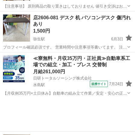
【注意事項】 原則商品の取り置きはしておりません 値引き交渉はお受
けできません 購入のタイミングが重なった場合は店頭販売を優先させ
岡山
倉敷市
弥生駅
テーブル
コンパスレッグデスク
店2606-081 デスク 机 パソコンデスク 傷汚れ
て頂きます m(_ _)m 上記問合せ、またはテンプレートでのご質問には
あり
お返事しておりま...
1,500円
弥生駅
6月3日
プロフィール確認必須です。 営業時間や注意事項等書いてます。 注意
⚠️ 当店はリサイクルショップの為、原則として 返品・交換や修理等の
岡山
倉敷市
弥生駅
テーブル
≪寮無料・月収35万円・正社員≫自動車系工
対応は致しかねます。 家電等に関しましては、ご購入から３日以内に
場での組立・加工・プレス 交替制
商品の不備や故障があっ...
月給261,000円
日研トータルソーシング株式会社
7月24日
提携サイト
水島駅
【月収例35万円×土日休み】自動車の組み立て作業／安定・安心の正社
員 自動車の組立作業 各生産ラインには最新鋭のロボットが導入されて
岡山
倉敷市
水島駅
その他
います。 専用レールに乗って流れてくる車の骨組みに、社内外の各部
品・ハンドル・足回り・ドア...