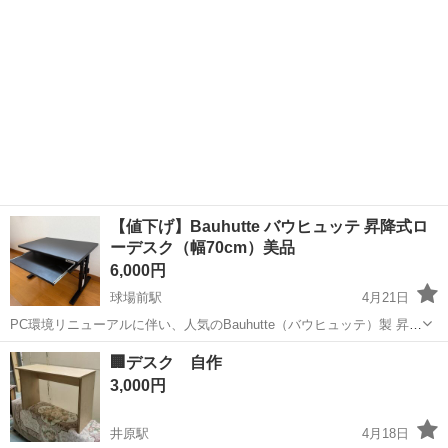
【値下げ】Bauhutte バウヒュッテ 昇降式ロ
ーデスク（幅70cm）美品
6,000円
球場前駅
4月21日
PC環境リニューアルに伴い、人気のBauhutte（バウヒュッテ）製 昇降
式ローデスクをお譲りします。 先日までセット出品していましたが、
岡山
倉敷市
球場前駅
テーブル
バウヒュッテ
🏢デスク 自作
デスク単品での再出品に合わせて価格を見直しました。 【商品詳細】
3,000円
• ブランド/モデ...
井原駅
4月18日