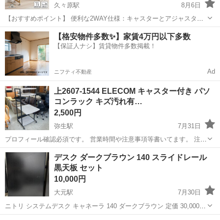
久々原駅
8月6日
【おすすめポイント】 便利な2WAY仕様：キャスターとアジャスター
の両方が付属！移動させたい時も、しっかり固定して使いたい時も好
岡山
岡山市
久々原駅
テーブル
【格安物件多数✨】家賃4万円以下多数
みに合わせて付け替えられます。 温かみのある天然木デザイン：主材
【保証人ナシ】賃貸物件多数掲載！
にラバーウッドを使用...
Ad
ニフティ不動産
上2607-1544 ELECOM キャスター付き パソ
コンラック キズ汚れ有…
2,500円
弥生駅
7月31日
プロフィール確認必須です。 営業時間や注意事項等書いてます。 注意
⚠️ 当店はリサイクルショップの為、原則として 返品・交換や修理等の
岡山
倉敷市
弥生駅
テーブル
パソコンラック
デスク ダークブラウン 140 スライドレール
対応は致しかねます。 家電等に関しましては、ご購入から３日以内に
黒天板 セット
商品の不備や故障があっ...
10,000円
大元駅
7月30日
ニトリ システムデスク キャネーラ 140 ダークブラウン 定価 30,000円
ほど 足場面には、擦り傷や多少の剥がれがございます デスク天板裏面
岡山
岡山市
大元駅
テーブル
デスク