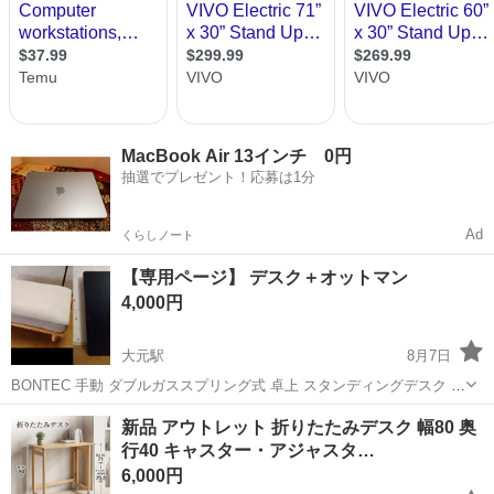
MacBook Air 13インチ 0円
抽選でプレゼント！応募は1分
Ad
くらしノート
【専用ページ】 デスク＋オットマン
4,000円
大元駅
8月7日
BONTEC 手動 ダブルガススプリング式 卓上 スタンディングデスク パ
ソコンデス オットマン 幅80cm 奥行50cm 1人掛け コンパクト ソファ
岡山
岡山市
大元駅
テーブル
デスク
新品 アウトレット 折りたたみデスク 幅80 奥
ローソファー スツール チェア 椅子
行40 キャスター・アジャスタ…
6,000円