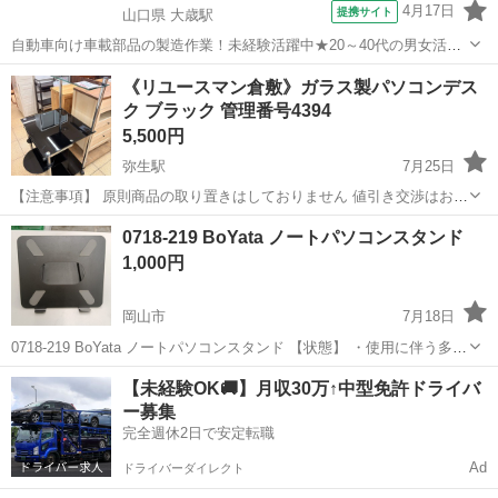
4月17日
提携サイト
山口県 大歳駅
自動車向け車載部品の製造作業！未経験活躍中★20～40代の男女活躍
中！友達同士での応募OK！備品付きワンルーム寮費無料！赴任旅費会
山口
山口市
大歳駅
その他
《リユースマン倉敷》ガラス製パソコンデス
社負担！生活支援物資事前対応可◎格安食堂利用可！年間休日135日
ク ブラック 管理番号4394
♪《山口県山口市》 人気の工...
5,500円
弥生駅
7月25日
【注意事項】 原則商品の取り置きはしておりません 値引き交渉はお受
けできません 購入のタイミングが重なった場合は店頭販売を優先させ
岡山
倉敷市
弥生駅
テーブル
店頭
0718-219 BoYata ノートパソコンスタンド
て頂きます m(_ _)m 上記問合せ、またはテンプレートでのご質問には
1,000円
お返事しておりま...
岡山市
7月18日
0718-219 BoYata ノートパソコンスタンド 【状態】 ・使用に伴う多少
のスレ、キズ、落としきれない汚れなどございます ・詳細は現地でご
岡山
岡山市
テーブル
BoYata
【未経験OK🚚】月収30万↑中型免許ドライバ
確認ください ・お値引きは出来かねますのでご了承願います ※...
ー募集
完全週休2日で安定転職
Ad
ドライバーダイレクト