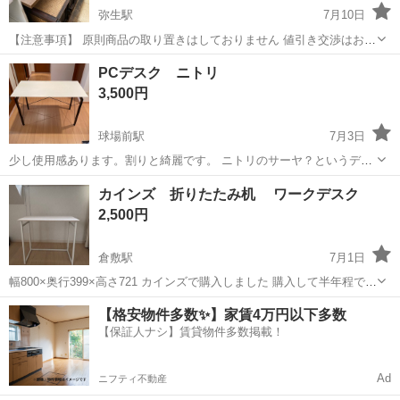
弥生駅
7月10日
【注意事項】 原則商品の取り置きはしておりません 値引き交渉はお受
けできません 購入のタイミングが重なった場合は店頭販売を優先させ
岡山
倉敷市
弥生駅
テーブル
店頭
PCデスク ニトリ
て頂きます m(_ _)m 上記問合せ、またはテンプレートでのご質問には
3,500円
お返事しておりま...
球場前駅
7月3日
少し使用感あります。割りと綺麗です。 ニトリのサーヤ？というデス
クみたいです。 デスクワゴンとブックスタンドはありません。 かなり
岡山
倉敷市
球場前駅
テーブル
カインズ 折りたたみ机 ワークデスク
頑丈で揺れがとても少ない感じです。 天板、脚×2、揺れ防止クロスバ
2,500円
ーに分解してお渡しします。...
倉敷駅
7月1日
幅800×奥行399×高さ721 カインズで購入しました 購入して半年程で
す、 あまり、使用していないので綺麗だと思います。
岡山
倉敷市
倉敷駅
テーブル
【格安物件多数✨】家賃4万円以下多数
【保証人ナシ】賃貸物件多数掲載！
Ad
ニフティ不動産