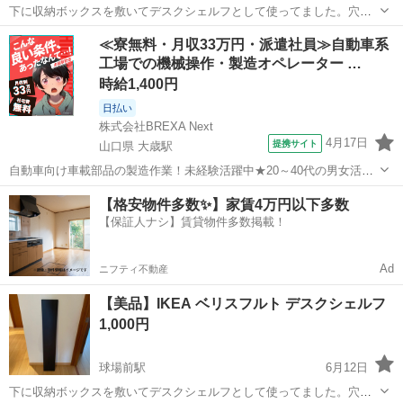
下に収納ボックスを敷いてデスクシェルフとして使ってました。穴な
ど開けてません。 状態もかなり綺麗です。 【サイズ】
岡山
倉敷市
球場前駅
テーブル
IKEA
≪寮無料・月収33万円・派遣社員≫自動車系
120cm×20cm×2.5cm
工場での機械操作・製造オペレーター …
時給1,400円
日払い
株式会社BREXA Next
4月17日
提携サイト
山口県 大歳駅
自動車向け車載部品の製造作業！未経験活躍中★20～40代の男女活躍
中！友達同士での応募OK！備品付きワンルーム寮費無料！赴任旅費会
山口
山口市
大歳駅
その他
【格安物件多数✨】家賃4万円以下多数
社負担！生活支援物資事前対応可◎格安食堂利用可！年間休日135日
【保証人ナシ】賃貸物件多数掲載！
♪《山口県山口市》 人気の工...
Ad
ニフティ不動産
【美品】IKEA ベリスフルト デスクシェルフ
1,000円
球場前駅
6月12日
下に収納ボックスを敷いてデスクシェルフとして使ってました。穴な