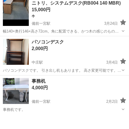
ニトリ、システムデスク(RB004 140 MBR)
なりました。 置き場所がないため今はデッキにブルーシートを被せて
15,000円
保管してます...
備前一宮駅
3月24日
幅140×奥行146×高さ72cm。角に配置できる、かつ木の感じのもの
で、広々と使える物。L型です。定価が39990円です。
岡山
岡山市
備前一宮駅
テーブル
MBR
パソコンデスク
2,000円
中庄駅
3月4日
パソコンデスクです。 引き出し机もあります。 高さ変更可能です。
キャスター付きで移動可能です。 新生活にいかがでしょうか？
岡山
倉敷市
中庄駅
テーブル
デスク
事務机
4,000円
備前一宮駅
2月2日
事務机です。
岡山
岡山市
備前一宮駅
テーブル