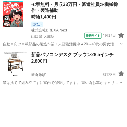
≪寮無料・月収33万円・派遣社員≫機械操
作・製造補助
時給1,400円
日払い
株式会社BREXA Next
4月17日
提携サイト
山口県 大歳駅
自動車向け車載部品の製造作業！未経験活躍中★20～40代の男女活躍
中！友達同士での応募OK！備品付きワンルーム寮費無料！赴任旅費会
山口
山口市
大歳駅
その他
新品パソコンデスク ブラウン28.5インチ
社負担！生活支援物資事前対応可◎格安食堂利用可！年間休日135日
2,800円
♪《山口県山口市》 人気の工...
新倉敷駅
6月28日
箱は捨てて組み立てずに室内で保管してます。 重い為お車かキャリー
で引き取りに来ていただける方 ※雨天引取不可 パソコン等小物はつき
岡山
倉敷市
新倉敷駅
テーブル
デスク
ません