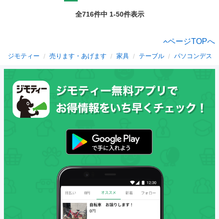
全716件中 1-50件表示
ページTOPへ
ジモティー
売ります・あげます
家具
テーブル
パソコンデスク