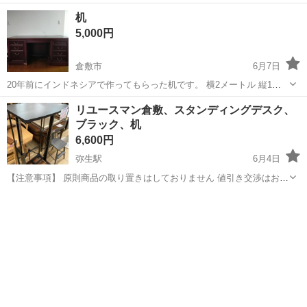
ど開けてません。 状態もかなり綺麗です。 【サイズ】
岡山
倉敷市
球場前駅
テーブル
机
120cm×20cm×2.5cm
5,000円
倉敷市
6月7日
20年前にインドネシアで作ってもらった机です。 横2メートル 縦1メ
ートル程でけっこう大きいです。 上の板が反って来ています。 強力な
岡山
倉敷市
テーブル
リユースマン倉敷、スタンディングデスク、
ボンドで付くかもしれません。。。 2階から運んでもらう必要があり
ブラック、机
ます。 どうぞ宜しく...
6,600円
弥生駅
6月4日
【注意事項】 原則商品の取り置きはしておりません 値引き交渉はお受
けできません 購入のタイミングが重なった場合は店頭販売を優先させ
岡山
倉敷市
弥生駅
テーブル
店頭
て頂きます m(_ _)m 上記問合せ、またはテンプレートでのご質問には
お返事しておりま...