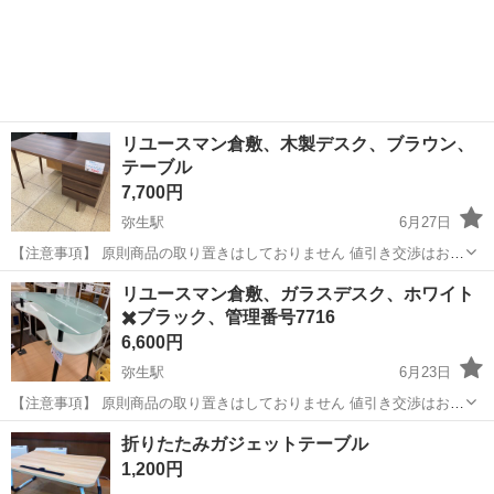
リユースマン倉敷、木製デスク、ブラウン、
テーブル
7,700円
弥生駅
6月27日
【注意事項】 原則商品の取り置きはしておりません 値引き交渉はお受
けできません 購入のタイミングが重なった場合は店頭販売を優先させ
岡山
倉敷市
弥生駅
テーブル
店頭
リユースマン倉敷、ガラスデスク、ホワイト
て頂きます m(_ _)m 上記問合せ、またはテンプレートでのご質問には
✖️ブラック、管理番号7716
お返事しておりま...
6,600円
弥生駅
6月23日
【注意事項】 原則商品の取り置きはしておりません 値引き交渉はお受
けできません 購入のタイミングが重なった場合は店頭販売を優先させ
岡山
倉敷市
弥生駅
テーブル
店頭
折りたたみガジェットテーブル
て頂きます m(_ _)m 上記問合せ、またはテンプレートでのご質問には
1,200円
お返事しておりま...