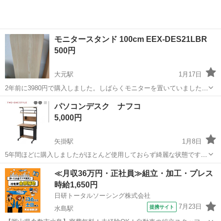
モニタースタンド 100cm EEX-DES21LBR
500円
大元駅
1月17日
2年前に3980円で購入しました。しばらくモニターを置いていました
が、使わなくなったのでお譲りします。 この状態でそのままお渡しし
岡山
岡山市
大元駅
テーブル
LBR
パソコンデスク ナフコ
ますので、取りに来ていただける方でお願いします。
5,000円
矢掛駅
1月8日
5年間ほどに購入しましたがほとんど使用しておらず綺麗な状態です。
まだデスク上の物が片付いてないので商品画像ですみません。 ナフコ
岡山
小田郡
矢掛駅
テーブル
デスク
≪月収36万円・正社員≫組立・加工・プレス
で購入した物です。 持って帰ることのできる方、お願いします。 原産
時給1,650円
国 中国 サイズ 幅75...
日研トータルソーシング株式会社
7月23日
提携サイト
水島駅