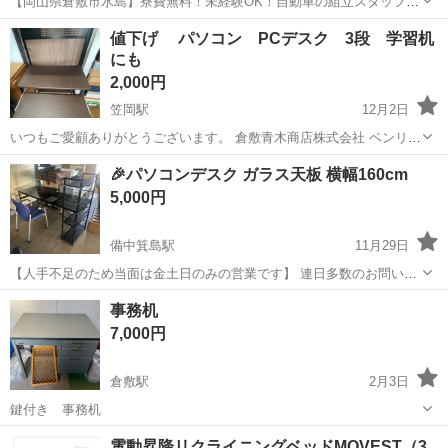
【岡山県倉敷市水島】寮費無料！未経験OK！自動車の組立スタッフ
《お仕事No.NS0089》 お仕事について 車の組立作業です。専用レール
岡山
倉敷市
水島駅
その他
値下げ パソコン PCデスク 3段 学習机
に乗って流れてくる車の骨組みに、車内外の各部品・ハンドル・足回
にも
り・ドア・シートなどの各...
2,000円
笠岡駅
12月2日
いつもご愛顧ありがとうございます。 倉敷青木商店株式会社 ベンリー
笠岡店です。 パソコンデスク キーボードの部分は引き出せます。 サ
岡山
笠岡市
笠岡駅
テーブル
デスク
🎉パソコンデスク ガラス天板 横幅160cm
イズは画像でのせています。 ご不明な点がございましたら、お問い合
5,000円
わせ下さい。 ベンリー笠岡店...
備中箕島駅
11月29日
【人手不足のため当面は金土日のみの営業です】 連日多数のお問い合
わせありがとうございます✨ お問合わせは、【リサイクルショップた
岡山
岡山市
備中箕島駅
テーブル
デスク
事務机
まの】を検索していただき、お電話ください。 メッセージは返信でき
7,000円
ない場合が多いです。 プロ...
倉敷駅
2月3日
鍵付き 事務机
岡山
倉敷市
倉敷駅
テーブル
電動昇降リクライニングベッドMOVEST（3