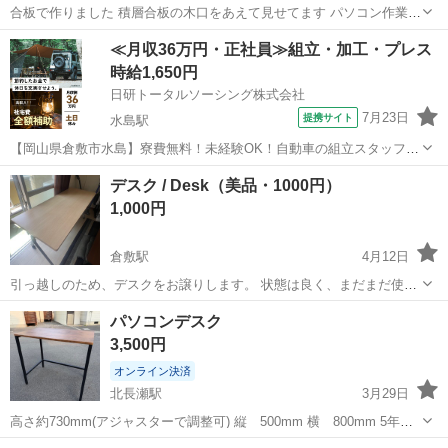
合板で作りました 積層合板の木口をあえて見せてます パソコン作業や
読書にいかがでしょう サイズ(約、cm、天板) 横幅 100 高さ 675 奥行
岡山
井原市
井原駅
テーブル
合板
≪月収36万円・正社員≫組立・加工・プレス
444 🏢職場の倉庫にあるため土日祝の当日の問い合わせ不可
時給1,650円
日研トータルソーシング株式会社
7月23日
提携サイト
水島駅
【岡山県倉敷市水島】寮費無料！未経験OK！自動車の組立スタッフ
《お仕事No.NS0089》 お仕事について 車の組立作業です。専用レール
岡山
倉敷市
水島駅
その他
デスク / Desk（美品・1000円）
に乗って流れてくる車の骨組みに、車内外の各部品・ハンドル・足回
1,000円
り・ドア・シートなどの各...
倉敷駅
4月12日
引っ越しのため、デスクをお譲りします。 状態は良く、まだまだ使え
ます。 しっかりした作りで安定しています。 勉強や仕事用にちょうど
岡山
倉敷市
倉敷駅
テーブル
デスク
パソコンデスク
いいサイズです。 倉敷市で直接受け渡し可能な方お願いします。 早く
3,500円
来れる方優先します。 ...
オンライン決済
北長瀬駅
3月29日
高さ約730mm(アジャスターで調整可) 縦 500mm 横 800mm 5年ほ
ど前にナフコで購入しました。 新しいデスクに買い替えたため不要に
岡山
岡山市
北長瀬駅
テーブル
デスク