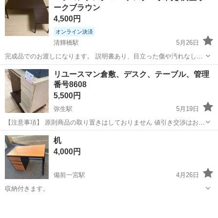
ークブラウン
配ありません...
4,500円
オンライン決済
清輝橋駅
5月26日
完成品でのお渡しになります。 説明書あり、目立った傷や汚れなし。
一年ほど使用しました。 時間を作るのが難しくご迷惑をおかけしてし
岡山
岡山市
清輝橋駅
テーブル
デスク
リユースマン倉敷、デスク、テーブル、管理
まうので、非対面での取引をお願いいたします。 日時は搬送の手伝い
番号8608
をしてもらう相...
5,500円
弥生駅
5月19日
【注意事項】 原則商品の取り置きはしておりません 値引き交渉はお受
けできません 購入のタイミングが重なった場合は店頭販売を優先させ
岡山
倉敷市
弥生駅
テーブル
店頭
机
て頂きます m(_ _)m 上記問合せ、またはテンプレートでのご質問には
4,000円
お返事しておりま...
備前一宮駅
4月26日
収納付きます。
岡山
岡山市
備前一宮駅
テーブル