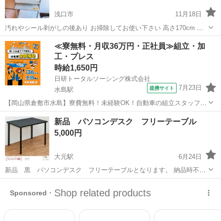
浅口市
11月18日
汚れやシール剥がしの後あり お掃除してお使い下さい 高さ170cm 幅
60cm 奥行き47cm
岡山
浅口市
テーブル
パソコンラック
≪寮無料・月収36万円・正社員≫組立・加
工・プレス
時給1,650円
日研トータルソーシング株式会社
7月23日
提携サイト
水島駅
【岡山県倉敷市水島】寮費無料！未経験OK！自動車の組立スタッフ
《お仕事No.NS0089》 お仕事について 車の組立作業です。専用レール
岡山
倉敷市
水島駅
その他
新品 パソコンデスク フリーテーブル
に乗って流れてくる車の骨組みに、車内外の各部品・ハンドル・足回
5,000円
り・ドア・シートなどの各...
大元駅
6月24日
新品 黒 パソコンデスク フリーテーブルとなります。 納品時不要
になったので余りました。 引き取りお願い致します。定価8500円程
岡山
岡山市
大元駅
テーブル
デスク