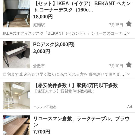
【セット】IKEA（イケア） BEKANT ベカン
ト コーナーデスク（160c…
18,000円
庭瀬駅
7月15日
IKEAのオフィスデスク「BEKANT（ベカント）」シリーズのコーナー
デスクです。天板と下部フレーム（脚）のセットでの出品となりま
岡山
岡山市
庭瀬駅
テーブル
PCデスク(3,000円)
す。 L字型の天板で作業スペースが広く、パソコン作業やリモートワ
3,000円
ークに最適です。 ■ 商品詳...
倉敷市
7月10日
自宅まで,出来るだけ早く取りに 来てくれる方を 優先させて頂きま
す。 サイズは 幅1050ﾐﾘ奥行501ﾐﾘ高さ752ﾐﾘです 使用感はあります
岡山
倉敷市
テーブル
デスク
【格安物件多数！】家賃4万円以下多数
(右側上部側面手前がめくれています, 扉が内側へ少し入り過ぎます...
【保証人ナシ】賃貸物件多数掲載！
Ad
ニフティ不動産
リユースマン倉敷、ラークテーブル、ブラウ
ン
7,700円