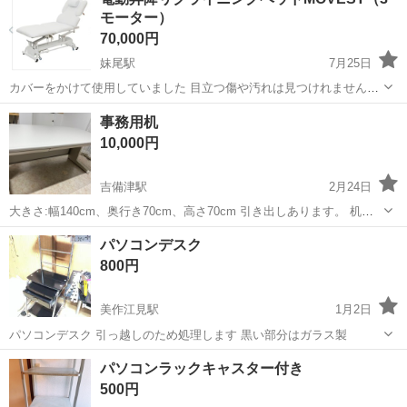
モーター）
70,000円
妹尾駅
7月25日
カバーをかけて使用していました 目立つ傷や汚れは見つけれませんで
した 取りに来てくれる方 (移動、運搬をしてくれる方)は60000円 買値
岡山
岡山市
妹尾駅
テーブル
モーター
事務用机
10万ぐらいでした
10,000円
吉備津駅
2月24日
大きさ:幅140cm、奥行き70cm、高さ70cm 引き出しあります。 机上
のパソコンなど配線を通すため場所が2箇所あります。
岡山
倉敷市
吉備津駅
テーブル
机上
パソコンデスク
800円
美作江見駅
1月2日
パソコンデスク 引っ越しのため処理します 黒い部分はガラス製
岡山
美作市
美作江見駅
テーブル
デスク
パソコンラックキャスター付き
500円