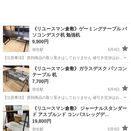
《リユースマン倉敷》ゲーミングテーブル パ
ソコンデスク机 勉強机
9,900円
弥生駅
6月4日
【注意事項】 原則商品の取り置きはしておりません 値引き交渉はお受
けできません 購入のタイミングが重なった場合は店頭販売を優先させ
岡山
倉敷市
弥生駅
テーブル
店頭
《リユースマン倉敷》ガラスデスク パソコン
て頂きます m(_ _)m 上記問合せ、またはテンプレートでのご質問には
テーブル 机
お返事しておりま...
7,700円
弥生駅
6月4日
【注意事項】 原則商品の取り置きはしておりません 値引き交渉はお受
けできません 購入のタイミングが重なった場合は店頭販売を優先させ
岡山
倉敷市
弥生駅
テーブル
店頭
《リユースマン倉敷》 ジャーナルスタンダー
て頂きます m(_ _)m 上記問合せ、またはテンプレートでのご質問には
ド アスブルンド コンパスレッグデ…
お返事しておりま...
19,800円
弥生駅
6月4日