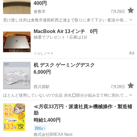
400円
倉敷市
7月29日
受け渡し住所は倉敷市連島町西之浦まで取りに来て下さい 配送や発送
はできません 詳しい住所は受け渡し予定者決定時に教えます Google
岡山
倉敷市
テーブル
MacBook Air 13インチ 0円
マップで出ます 問い合わせ時に受け渡し希望日、時間を記載して下さ
抽選でプレゼント！応募は1分
い あまり紙袋と...
Ad
くらしノート
机 デスク ゲーミングデスク
6,000円
西川原駅
7月28日
ほとんど使用していないので出品 赤丸⭕️部分が組み立て時に割れてし
まったので 固め直しています。強度は問題ありません 裏側なので見え
岡山
岡山市
西川原駅
テーブル
ゲーミングデスク
≪月収33万円・派遣社員≫機械操作・製造補
ません 目立つ傷汚れはありません。 ペット飼っていません
助
時給1,400円
日払い
株式会社BREXA Next