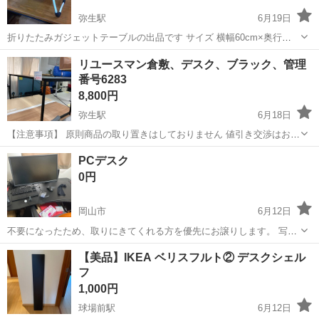
弥生駅
6月19日
折りたたみガジェットテーブルの出品です サイズ 横幅60cm×奥行
40cm×高さ26cm 本体重量 約2kg テーブルの溝にタブレット機器
岡山
倉敷市
弥生駅
テーブル
ガジェット
リユースマン倉敷、デスク、ブラック、管理
を立てて充電しながら使用できます 写真4.5は天板にキズがあります
番号6283
その他目...
8,800円
弥生駅
6月18日
【注意事項】 原則商品の取り置きはしておりません 値引き交渉はお受
けできません 購入のタイミングが重なった場合は店頭販売を優先させ
岡山
倉敷市
弥生駅
テーブル
店頭
PCデスク
て頂きます m(_ _)m 上記問合せ、またはテンプレートでのご質問には
0円
お返事しておりま...
岡山市
6月12日
不要になったため、取りにきてくれる方を優先にお譲りします。 写真
のPCデスクのみです。
岡山
岡山市
テーブル
【美品】IKEA ベリスフルト② デスクシェル
フ
1,000円
球場前駅
6月12日