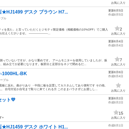
お気に入り
更新8月5日
J1499 デスク ブラウン H7...
作成8月5日
ーブル
2
ィを見た」と言っていただくとジモティ限定価格（掲載価格の10%OFF）でご購入
。 ----------------------...
お気に入り
更新8月4日
作成8月4日
7
 重さは測っていないですが、かなり重めです。 アームモニターを使用していましたが、振
め、組み立てが必要になります。板部分と足部分をネジで閉めるだ...
お気に入り
更新8月6日
1000HL-BK
作成8月4日
ーブル
底板に反れ、曲がりあり ・中段に板を設置してカスタムしてあり便利です その他、
。 自宅付近か自宅まで取りに来てくれる方 このままバラさずにお渡しし...
お気に入り
更新8月2日
ット💛
作成8月2日
15
⭐︎
お気に入り
作成8月1日
J1459 デスク ホワイト H1...