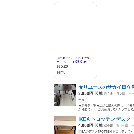
★リユースのサカイ日立店★H
3,850円
茨城
日立市
日立駅
テ
サカイ
★ジモティ割★店頭ご購入の際に「ジモテ
が可能です。 ぜひ店頭にてスタッフまでお伝えくださいませ
IKEA トロッテン デスク
4,000円
茨城
稲敷郡
荒川沖駅
IKEAのデスクTROTTEN トロッテンで