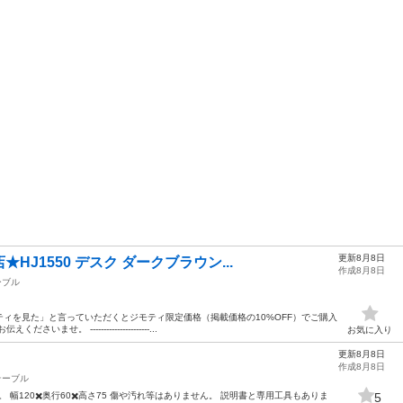
更新8月8日
J1550 デスク ダークブラウン...
作成8月8日
ーブル
ィを見た」と言っていただくとジモティ限定価格（掲載価格の10%OFF）でご購入
。 ----------------------...
お気に入り
更新8月8日
作成8月8日
テーブル
す。 幅120✖️奥行60✖️高さ75 傷や汚れ等はありません。 説明書と専用工具もありま
5