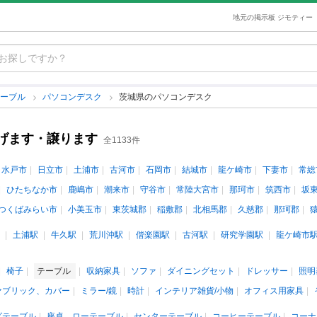
地元の掲示板 ジモティー
テーブル
パソコンデスク
茨城県のパソコンデスク
げます・譲ります
全1133件
水戸市
日立市
土浦市
古河市
石岡市
結城市
龍ケ崎市
下妻市
常総
ひたちなか市
鹿嶋市
潮来市
守谷市
常陸大宮市
那珂市
筑西市
坂
つくばみらい市
小美玉市
東茨城郡
稲敷郡
北相馬郡
久慈郡
那珂郡
土浦駅
牛久駅
荒川沖駅
偕楽園駅
古河駅
研究学園駅
龍ケ崎市
椅子
テーブル
収納家具
ソファ
ダイニングセット
ドレッサー
照明
ァブリック、カバー
ミラー/鏡
時計
インテリア雑貨/小物
オフィス用家具
グテーブル
座卓、ローテーブル
センターテーブル
コーヒーテーブル
コーナ