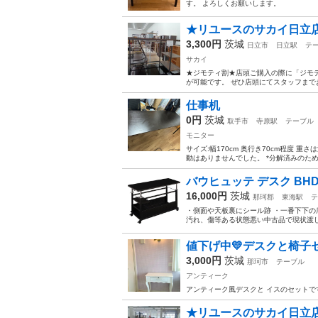
す。 よろしくお願いします。
★リユースのサカイ日立店★H
3,300円
茨城
日立市
日立駅
テ
サカイ
★ジモティ割★店頭ご購入の際に「ジモテ
が可能です。 ぜひ店頭にてスタッフまでお伝えくださいませ
仕事机
0円
茨城
取手市
寺原駅
テーブル
モニター
サイズ:幅170cm 奥行き70cm程度
動はありませんでした。 *分解済みのた
バウヒュッテ デスク BHD-
16,000円
茨城
那珂郡
東海駅
テ
・側面や天板裏にシール跡 ・一番下下の
汚れ、傷等ある状態悪い中古品で現状渡し
値下げ中💛デスクと椅子セ
3,000円
茨城
那珂市
テーブル
アンティーク
アンティーク風デスクと イスのセットです
★リユースのサカイ日立店★H