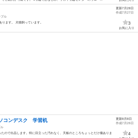
更新7月28日
作成7月27日
ーブル
あります。 犬猫飼っています。
3
お気に入り
更新8月8日
ソコンデスク 学習机
作成7月26日
ブル
ったので出品します。特に目立った汚れなく、天板のところちょっとだけ傷ありま
4