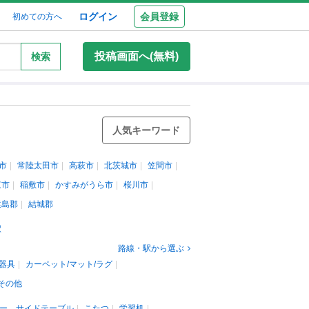
ログイン
会員登録
初めての方へ
投稿画面へ(無料)
検索
人気キーワード
市
常陸太田市
高萩市
北茨城市
笠間市
東市
稲敷市
かすみがうら市
桜川市
猿島郡
結城郡
駅
路線・駅から選ぶ
器具
カーペット/マット/ラグ
その他
ー、サイドテーブル
こたつ
学習机