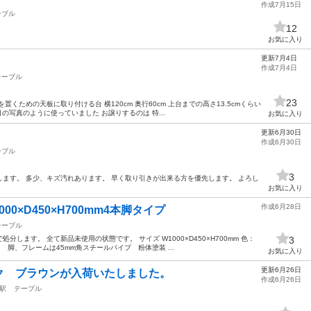
作成7月15日
ーブル
12
お気に入り
更新7月4日
作成7月4日
テーブル
23
くための天板に取り付ける台 横120cm 奥行60cm 上台までの高さ13.5cmくらい
の写真のように使っていました お譲りするのは 特...
お気に入り
更新6月30日
作成6月30日
ーブル
3
ます。 多少、キズ汚れあります。 早く取り引きが出来る方を優先します。 よろし
お気に入り
作成6月28日
0×D450×H700mm4本脚タイプ
テーブル
します。 全て新品未使用の状態です。 サイズ W1000×D450×H700mm 色：
3
、フレームは45mm角スチールパイプ 粉体塗装 ...
お気に入り
更新6月26日
ク ブラウンが入荷いたしました。
作成6月26日
駅
テーブル