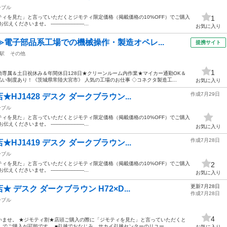
ーブル
ィを見た」と言っていただくとジモティ限定価格（掲載価格の10%OFF）でご購入
1
。 ----------------------...
お気に入り
≫電子部品系工場での機械操作・製造オペレ...
提携サイト
駅
その他
1
専属＆土日祝休み＆年間休日128日★クリーンルーム内作業★マイカー通勤OK＆
い制度あり！《茨城県常陸大宮市》 人気の工場のお仕事 ◇コネクタ製造工...
お気に入り
作成7月29日
J1428 デスク ダークブラウン...
ーブル
ィを見た」と言っていただくとジモティ限定価格（掲載価格の10%OFF）でご購入
。 ----------------------...
お気に入り
作成7月28日
J1419 デスク ダークブラウン...
ーブル
ィを見た」と言っていただくとジモティ限定価格（掲載価格の10%OFF）でご購入
2
。 ----------------------...
お気に入り
更新7月28日
デスク ダークブラウン H72×D...
作成7月28日
ーブル
4
いませ。 ★ジモティ割★店頭ご購入の際に「ジモティを見た」と言っていただくと
）でご購入が可能です。 ■引越でおなじみ、サカイ引越センターのリユー...
お気に入り