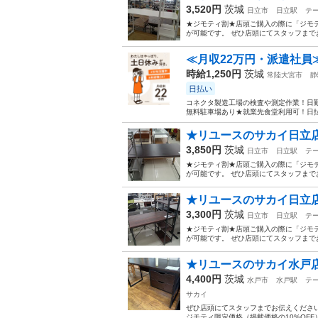
3,520円
茨城
日立市
日立駅
テ
★ジモティ割★店頭ご購入の際に「ジモテ
が可能です。 ぜひ店頭にてスタッフまでお伝えくださいませ
≪月収22万円・派遣社員
時給1,250円
茨城
常陸大宮市
静
日払い
コネクタ製造工場の検査や測定作業！日勤
無料駐車場あり★就業先食堂利用可！日払
★リユースのサカイ日立店★H
3,850円
茨城
日立市
日立駅
テ
★ジモティ割★店頭ご購入の際に「ジモテ
が可能です。 ぜひ店頭にてスタッフまでお伝えくださいませ
★リユースのサカイ日立店★H
3,300円
茨城
日立市
日立駅
テ
★ジモティ割★店頭ご購入の際に「ジモテ
が可能です。 ぜひ店頭にてスタッフまでお伝えくださいませ
★リユースのサカイ水戸店★ 
4,400円
茨城
水戸市
水戸駅
テ
サカイ
ぜひ店頭にてスタッフまでお伝えくださ
ジモティ限定価格（掲載価格の10%OFF