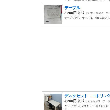
テーブル
3,500円
茨城
水戸市
赤塚駅
テ
テーブルです。 サイズは、写真に書いて
デスクセット ニトリ パ
4,500円
茨城
ひたちなか市
テー
ニトリで買ったデスクセット使わなくな
す。