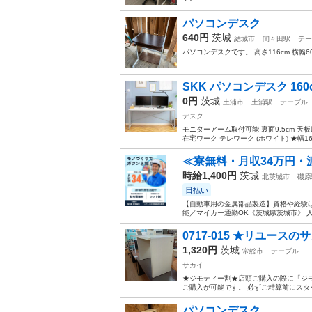
パソコンデスク
640円
茨城
結城市
間々田駅
テー
パソコンデスクです。 高さ116cm 横幅
SKK パソコンデスク 160c
0円
茨城
土浦市
土浦駅
テーブル
デスク
モニターアーム取付可能 裏面9.5cm 天
在宅ワーク テレワーク (ホワイト) ★幅160
≪寮無料・月収34万円・
時給1,400円
茨城
北茨城市
磯原
日払い
【自動車用の金属部品製造】資格や経験は
能／マイカー通勤OK《茨城県茨城市》 人
0717-015 ★リユース
1,320円
茨城
常総市
テーブル
サカイ
★ジモティー割★店頭ご購入の際に「ジモ
ご購入が可能です。 必ずご精算前にスタッ
パソコンデスク