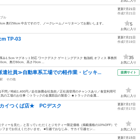
お気に入り
更新7月21日
作成7月21日
ブル
60cm 奥行56cm 中古ですので、ノークレームノーリターンでお願いします。
5
お気に入り
更新7月21日
m TP-03
作成7月19日
35
板厚み1.5cm マグネット対応 ワークデスク ゲーミングデスク 勉強机 オフィス 事務所
cm、奥行60cm、高さ70cm ...
お気に入り
派遣社員≫自動車系工場での軽作業・ピッキ...
提携サイト
駅
その他
不問／時給1,400円／赴任旅費会社負担／正社員登用のチャンスあり／食堂利用可
気の工場のお仕事 ◇トラックの金属部品の製造◇ ★トラックの金属...
お気に入り
更新7月17日
のサカイつくば店★ PCデスク
作成7月17日
ティーを見た」と言っていただくとジモティー限定価格（掲載価格の10%OFF）で
フまでお伝えくださいませ。 ■引越でおなじみ、サカイ引越セン...
お気に入り
更新7月15日