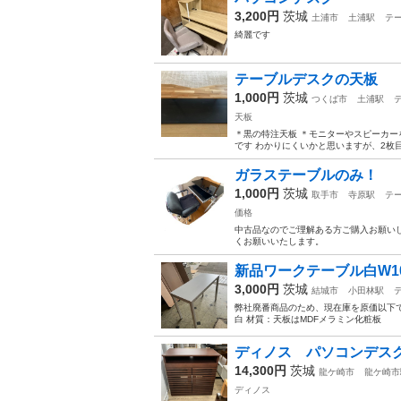
3,200円
茨城
土浦市
土浦駅
テ
綺麗です
テーブルデスクの天板
1,000円
茨城
つくば市
土浦駅
天板
＊黒の特注天板 ＊モニターやスピーカーを置
です わかりにくいかと思いますが、2枚目
ガラステーブルのみ！
1,000円
茨城
取手市
寺原駅
テ
価格
中古品なのでご理解ある方ご購入お願いし
くお願いいたします。
新品ワークテーブル白W100
3,000円
茨城
結城市
小田林駅
弊社廃番商品のため、現在庫を原価以下で処分
白 材質：天板はMDFメラミン化粧板 脚
ディノス パソコンデス
14,300円
茨城
龍ケ崎市
龍ケ崎市
ディノス