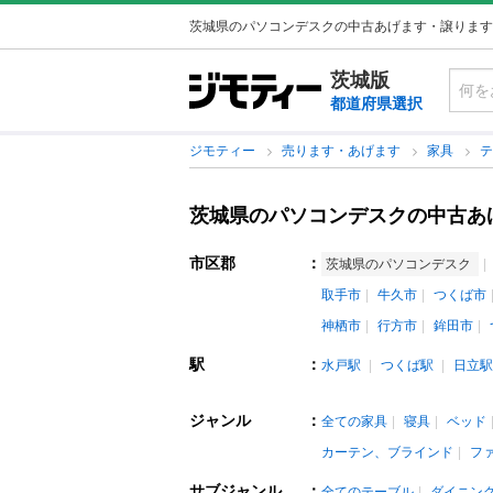
茨城県のパソコンデスクの中古あげます・譲ります
茨城版
都道府県選択
ジモティー
売ります・あげます
家具
茨城県のパソコンデスクの中古あ
市区郡
：
茨城県のパソコンデスク
取手市
牛久市
つくば市
神栖市
行方市
鉾田市
駅
：
水戸駅
つくば駅
日立駅
ジャンル
：
全ての家具
寝具
ベッド
カーテン、ブラインド
フ
サブジャンル
：
全てのテーブル
ダイニン