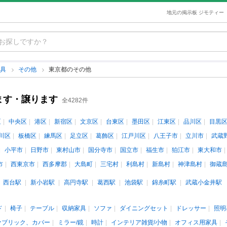
地元の掲示板 ジモティー
寝具
その他
東京都のその他
ます・譲ります
全4282件
区
中央区
港区
新宿区
文京区
台東区
墨田区
江東区
品川区
目黒
川区
板橋区
練馬区
足立区
葛飾区
江戸川区
八王子市
立川市
武蔵
小平市
日野市
東村山市
国分寺市
国立市
福生市
狛江市
東大和市
市
西東京市
西多摩郡
大島町
三宅村
利島村
新島村
神津島村
御蔵
西台駅
新小岩駅
高円寺駅
葛西駅
池袋駅
錦糸町駅
武蔵小金井駅
ド
椅子
テーブル
収納家具
ソファ
ダイニングセット
ドレッサー
照明
ァブリック、カバー
ミラー/鏡
時計
インテリア雑貨/小物
オフィス用家具