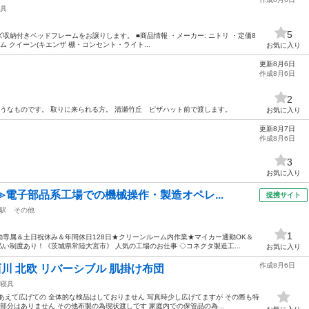
具
5
納付きベッドフレームをお譲りします。 ■商品情報 ・メーカー: ニトリ ・定価8
ーム クイーン(キエンザ 棚・コンセント・ライト...
お気に入り
更新8月6日
作成8月6日
2
ようなものです。 取りに来られる方。 清瀬竹丘 ピザハット前で渡します。
お気に入り
更新8月7日
作成8月6日
3
お気に入り
≫電子部品系工場での機械操作・製造オペレ...
提携サイト
駅
その他
1
専属＆土日祝休み＆年間休日128日★クリーンルーム内作業★マイカー通勤OK＆
い制度あり！《茨城県常陸大宮市》 人気の工場のお仕事 ◇コネクタ製造工...
お気に入り
作成8月6日
コ 西川 北欧 リバーシブル 肌掛け布団
寝具
あえて広げての 全体的な検品はしておりません 写真時少し広げてますが その際も特
部分はありません その他布製の為現状渡しです 家庭内での保管品の為...