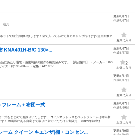
更新8月7日
作成8月7日
寝具
でネットで組立お願い致します！全て入ってるので直ぐキャンプ行けます(使用回数２
お気に入り
更新8月7日
A401H-B/C 130×...
作成8月7日
 出品にあたり通電・温度調節の動作を確認済みです。 【商品情報】 ・メーカー：KO
2
イズ：約130×80cm ・定格：AC100V ...
お気に入り
更新8月7日
作成8月7日
お気に入り
更新8月7日
トフレーム＋布団一式
作成8月6日
団一式をまとめてお譲りいたします。 コイルマットレスとベットフレームは昨年新
！ 練馬区にある自宅まで取りに来ていただける方限定、 8/8の午前中ま...
お気に入り
更新8月6日
ーム クイーン キエンザ(棚・コンセン...
作成8月6日