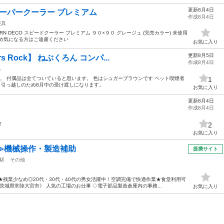
更新8月4日
スーパークーラー プレミアム
作成8月4日
寝具
RN DECO スピードクーラー プレミアム ９０×９０ グレージュ (完売カラー) 未使用
め気になる方はご遠慮ください
お気に入り
更新8月5日
 Rock】 ねぶくろん コンパ...
作成8月4日
具
。 付属品は全てついていると思います。 色はシュガーブラウンです ペット喫煙者
1
。 引っ越しのため8月中の受け渡しになります。
お気に入り
更新8月4日
作成8月4日
！
2
お気に入り
≫機械操作・製造補助
提携サイト
駅
その他
★残業少なめ◎20代・30代・40代の男女活躍中！空調完備で快適作業★食堂利用可
城県常陸大宮市》 人気の工場のお仕事 ◇電子部品製造倉庫内の事務...
お気に入り