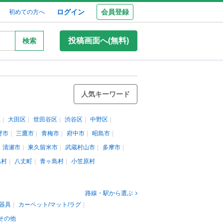
ログイン
会員登録
初めての方へ
投稿画面へ(無料)
検索
人気キーワード
区
大田区
世田谷区
渋谷区
中野区
野市
三鷹市
青梅市
府中市
昭島市
清瀬市
東久留米市
武蔵村山市
多摩市
島村
八丈町
青ヶ島村
小笠原村
路線・駅から選ぶ
器具
カーペット/マット/ラグ
その他