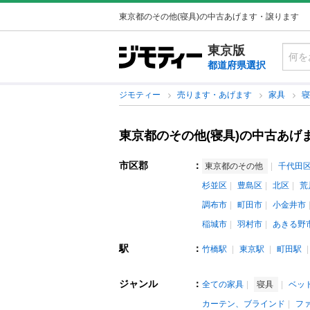
東京都のその他(寝具)の中古あげます・譲ります
東京版
都道府県選択
ジモティー
売ります・あげます
家具
東京都のその他(寝具)の中古あげ
市区郡
：
東京都のその他
千代田
杉並区
豊島区
北区
荒
調布市
町田市
小金井市
稲城市
羽村市
あきる野
駅
：
竹橋駅
東京駅
町田駅
ジャンル
：
全ての家具
寝具
ベッ
カーテン、ブラインド
フ