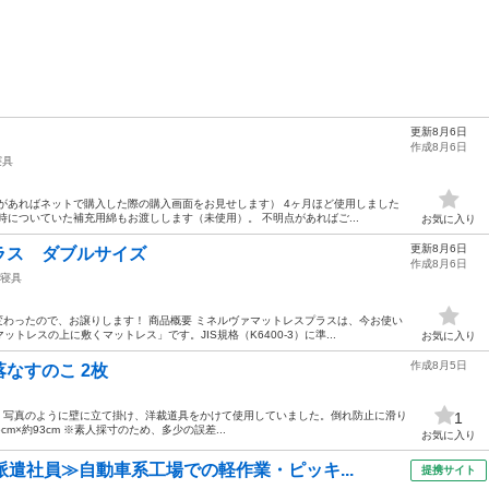
更新8月6日
作成8月6日
寝具
があればネットで購入した際の購入画面をお見せします） 4ヶ月ほど使用しました
時についていた補充用綿もお渡しします（未使用）。 不明点があればご...
お気に入り
更新8月6日
ラス ダブルサイズ
作成8月6日
寝具
変わったので、お譲りします！ 商品概要 ミネルヴァマットレスプラスは、今お使い
レスの上に敷くマットレス」です。JIS規格（K6400-3）に準...
お気に入り
作成8月5日
なすのこ 2枚
。 写真のように壁に立て掛け、洋裁道具をかけて使用していました。倒れ防止に滑り
1
cm×約93cm ※素人採寸のため、多少の誤差...
お気に入り
派遣社員≫自動車系工場での軽作業・ピッキ...
提携サイト