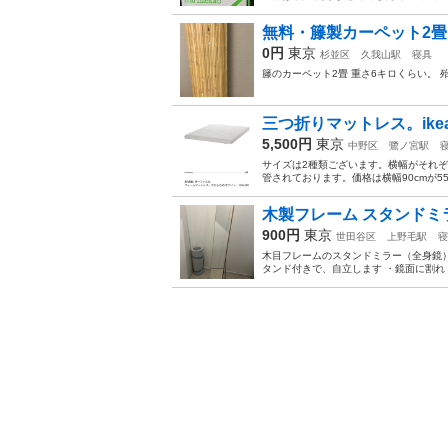
無料・籐製カーペット2畳
0円
東京
杉並区
久我山駅
寝具
籐のカーペット2畳 重さ6キロくらい。
三つ折りマットレス。ike
5,500円
東京
中野区
鷺ノ宮駅
サイズは2種類ございます。横幅がそれぞ
管されております。価格は横幅90cmが550
木製フレーム スタンドミ
900円
東京
世田谷区
上野毛駅
寝
木目フレームのスタンドミラー（全身鏡）です
タンド付きで、自立します ・鏡面に割れ・