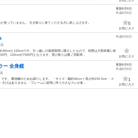
お気に入り
更新8月6日
作成8月6日
 殆ど使っていません。 引き取りに来てくださる方に差し上げます。
5
お気に入り
作成8月6日
a
寝具
れ90cmと120cmです。引っ越しの過渡期用に購入したもので、状態は大変綺麗に保
0円、120cmが7500円となります。受け取りは鷺ノ宮駅周...
お気に入り
更新8月6日
ラー 全身鏡
作成8月6日
具
。 断捨離のためお譲りします。 ・サイズ：幅約30cm × 高さ約150.5cm ・ス
1
欠けはありません ・フレームに使用に伴う小さなスレが多...
お気に入り