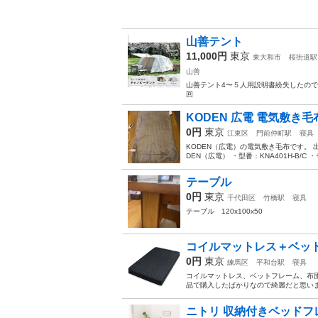
山善テント
11,000円
東京
東大和市
桜街道駅
山善
山善テント4〜５人用説明書紛失したの
回
KODEN 広電 電気敷き毛布 KN
0円
東京
江東区
門前仲町駅
寝具
KODEN（広電）の電気敷き毛布です。
DEN（広電） ・型番：KNA401H-B/C ・サ
テーブル
0円
東京
千代田区
竹橋駅
寝具
テーブル 120x100x50
コイルマットレス＋ベッ
0円
東京
練馬区
平和台駅
寝具
コイルマットレス、ベットフレーム、布
品で購入したばかりなので綺麗だと思います
ニトリ 収納付きベッドフレ