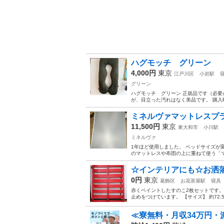
ハグモッチ グリーン
4,000円
東京
江戸川区
小岩駅
グリーン
ハグモッチ グリーン 正規品です（必要
が、目立った汚れはなく美品です。 購入
ミネルヴァマットレスプ
11,500円
東京
東大和市
小川駅
ミネルヴァ
1年ほど使用しました。 ベッドサイズが
のマットレスや布団の上に重ねて使う「マット
☆インテリアにも☆お洒落
0円
東京
葛飾区
お花茶屋駅
寝具
赤くペイントしたすのこ2枚セットです
止めをつけています。 【サイズ】 約72.5
≪寮無料・月収34万円・