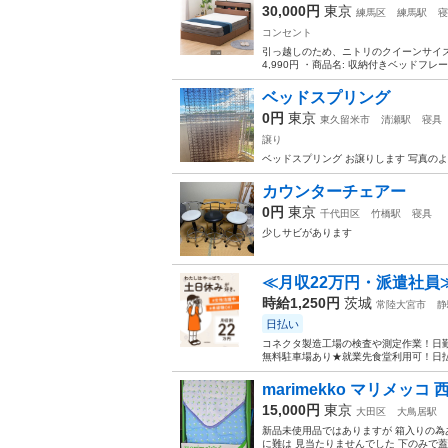
30,000円
東京
練馬区
練馬駅
寝
コンセント
引っ越しのため、ニトリのクイーンサイズ収
4,990円 ・商品名: 収納付きベッドフレ
ベッドスプリング
0円
東京
東久留米市
清瀬駅
寝具
譲り
ベッドスプリング お譲りします 写真の
カウンターチェアー
0円
東京
千代田区
竹橋駅
寝具
少しサビがあります
≪月収22万円・派遣社員
時給1,250円
茨城
常陸大宮市
静
日払い
コネクタ製造工場の検査や測定作業！日勤
無料駐車場あり★就業先食堂利用可！日払
marimekko マリメッ
15,000円
東京
大田区
大鳥居駅
新品未使用品ではありますが 箱入りの為
に難は 見当たりませんでした 下のみで蓋