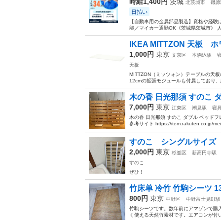
時給1,400円
茨城
北茨城市
磯原
日払い
【自動車用の金属部品製造】資格や経験は
能／マイカー通勤OK《茨城県茨城市》 人
IKEA MITTZON 天板 ホ
1,000円
東京
文京区
本駒込駅
天板
MITTZON（ミッツォン）テーブルの天
12cmの拡張モジュールも付属しており、組
木の香 日光那須 すのこ 
7,000円
東京
江東区
潮見駅
寝
木の香 日光那須 すのこ ダブル ベッドフレー
参考サイト https://item.rakuten.co.jp/meiji
すのこ シングルサイズ
2,000円
東京
杉並区
新高円寺駅
すのこ
ぜひ！
竹床单 冷竹 竹駒シーツ 13
800円
東京
中野区
中野富士見町駅
竹駒シーツです。数年前にアマゾンで購
く使える天然竹素材です。エアコンが付い