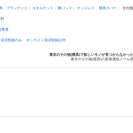
布、ブランケット
タオルケット
敷パッド
マットレス
寝具カバー
その他
無料
売業者
ン決済投稿のみ
オンライン決済投稿以外
東京のその他(寝具)で欲しいモノが見つからなかっ
東京のその他(寝具)の新着通知メール