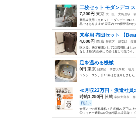
二枚セット モダンデコ 
7,200円
東京
大田区
大鳥居駅
新品未使用 2点セット モダンデコ MODE
品ではありますが 家庭内での保管品のた
来客用 布団セット 【Bears
4,000円
東京
新宿区
新宿駅
寝
購入後、来客布団として2回使用しました
なし 23区内西側にて受け渡し可能です
足を温める機械
0円
東京
目黒区
学芸大学駅
寝具
ワンシーズン、計10回ほど使用しました
≪月収23万円・派遣社員
時給1,250円
茨城
常陸大宮市
静
日払い
倉庫内での事務業務！月収例22万円以上
◎マイカー通勤OK◎無料駐車場完備！《茨