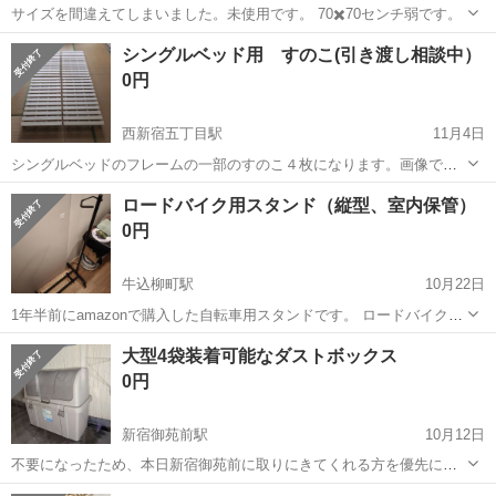
サイズを間違えてしまいました。未使用です。 70✖️70センチ弱です。
東京
新宿区
目白駅
寝具
マット
シングルベッド用 すのこ(引き渡し相談中）
0円
西新宿五丁目駅
11月4日
シングルベッドのフレームの一部のすのこ４枚になります。画像でわ
かると思いますが、はじの方が若干カビで黒ずんでいましたので、強
東京
新宿区
西新宿五丁目駅
寝具
すのこ
ロードバイク用スタンド（縦型、室内保管）
めに洗剤で拭きました。汚れなど気にしない方がご連絡ください。 ◆
0円
１枚のだいたいのサイズですが、...
牛込柳町駅
10月22日
1年半前にamazonで購入した自転車用スタンドです。 ロードバイクを
縦にして室内に保管しておりました。 バイクを処分し不要になったた
東京
新宿区
牛込柳町駅
寝具
スタンド
大型4袋装着可能なダストボックス
めお譲りします。 実寸値（cm） 43x68x128
0円
新宿御苑前駅
10月12日
不要になったため、本日新宿御苑前に取りにきてくれる方を優先にお
譲りします。 拭き掃除などできていないため、それでも良い方募集し
東京
新宿区
新宿御苑前駅
寝具
ダストボックス