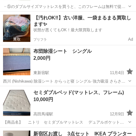
・⑤のダブルサイズマットレスを買うと、このフレームは無料で提供
する。※両方のサイズはぴったりで一緒に使える。 ・状態：一年未
東京
新宿区
寝具
商品
【汚れOK‼️】古い洋服、一袋まるまる買取し
満。Sランク。 -S:多少の使用感のみで、大切に使用されていた商品。
ます✨
また、使用頻度が少ない商品。状...
状態が悪くてもOK！最大限買取します
Ad
プリフラ
布団除湿シート シングル
2,000円
東新宿駅
11月4日
西川 (Nishikawa) 除湿シート からっと寝 シングル 強力吸湿 さらさら
快眠 強力消臭 除湿マット 湿気取り 寝具 布団用 ブルー 2021年
東京
新宿区
東新宿駅
寝具
除湿
セミダブルベッド(マットレス、フレーム)
Amazonで購入 https://www.ama...
10,000円
高田馬場駅
12月9日
【商品名】 ニトリ セミダブルマットレス デュアルポケット
2(+付属のベッドフレーム組み立て書なし) 【状 態】 使用期間は約3
東京
新宿区
高田馬場駅
寝具
フレーム
新宿区お渡し 3点セット IKEA プランター
年半 マットレスとフレームセットで8万円ほどで購入。 マットレ