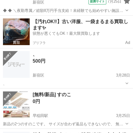
7月25日
提携サイト
新宿区
◆ ◆ ＼夜勤専属／総額8万円手当支給！未経験でも始めやすい施設警
備のお仕事 お仕事は20時～勤務出来るので Wワークなども両立しなが
東京
新宿区
警備員
【汚れOK‼️】古い洋服、一袋まるまる買取し
ら勤務も！ 月収27万円以上も可能♪ 安定収入で生活も安心です★ ＼未
ます✨
経験スタートで...
状態が悪くてもOK！最大限買取します
Ad
プリフラ
、
500円
新宿区
3月28日
、
東京
新宿区
寝具
食器棚
[無料/新品] すのこ
0円
早稲田駅
3月25日
新品の2つのすのこです。 サイズが合わず返品もできないので、 無料
で差し上げます。 すのこは２つありますが、一つだけ必要な場合は 一
東京
新宿区
早稲田駅
寝具
すのこ