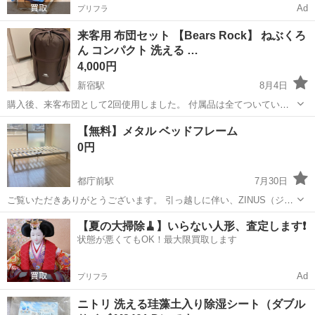
Ad
プリフラ
来客用 布団セット 【Bears Rock】 ねぶくろ
ん コンパクト 洗える …
4,000円
新宿駅
8月4日
購入後、来客布団として2回使用しました。 付属品は全てついている
と思います。 色はシュガーブラウンです ペット喫煙者なし 23区内西
東京
新宿区
新宿駅
寝具
【無料】メタル ベッドフレーム
側にて受け渡し可能です。 引っ越しのため8月中の受け渡しになりま
0円
す。
都庁前駅
7月30日
ご覧いただきありがとうございます。 引っ越しに伴い、ZINUS（ジヌ
ス）のセミダブルサイズ メタルベッドフレーム（ホワイト）を【無
東京
新宿区
都庁前駅
寝具
ZINUS
【夏の大掃除🧹】いらない人形、査定します❗️
料】でお譲りいたします。 ■ 商品情報 ・ブランド：ZINUS（ジヌス）
状態が悪くてもOK！最大限買取します
・商品名：メタル ...
Ad
プリフラ
ニトリ 洗える珪藻土入り除湿シート（ダブル