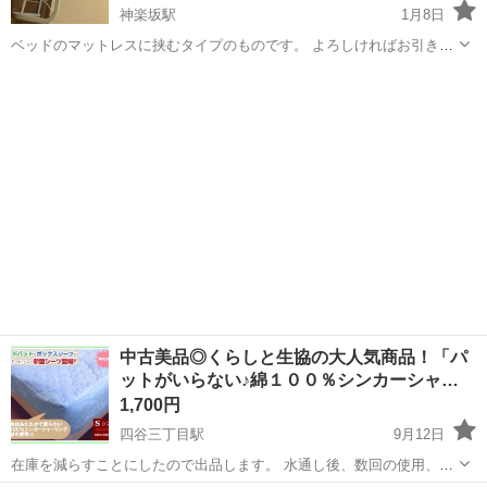
神楽坂駅
1月8日
ベッドのマットレスに挟むタイプのものです。 よろしければお引き取
り願います。
東京
新宿区
神楽坂駅
寝具
フレーム
中古美品◎くらしと生協の大人気商品！「パ
ットがいらない♪綿１００％シンカーシャ…
1,700円
四谷三丁目駅
9月12日
在庫を減らすことにしたので出品します。 水通し後、数回の使用、ホ
ームクリーニング済みです。 くらしと生協で大人気商品！レビューで