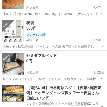
四ツ谷駅
4月21日
【サイズ】縦：37cm、横：70cm、奥行き：38cm （大体です） 【傷
などの状態】表面に傷があります (地震の際に物が落下してついてしま
東京
新宿区
四ツ谷駅
寝具
文机
寝袋
いすました。 その他、ヘリに色落ちあり。(写真を参考に見て下さい)
500円
【アピールポイン...
オンライン決済
早稲田駅
3月31日
Naturehike LD150寝袋 ベージュ 一人用 去年購入した寝袋です。3
枚目の写真は色違いのイメージ図です。 【購入時価格】3000円ぐらい
東京
新宿区
早稲田駅
寝具
寝袋
セミダブルベッド
【サイズ】縦：225cm、横：75cm 【傷などの状態】10日ぐらい使
0円
い...
神楽坂駅
3月29日
セミダブルベッドです。 3年使いましたが、状態良好です。 神楽坂付
近の自宅での引き取りを希望致します。
東京
新宿区
神楽坂駅
寝具
セミダブル
【週払い可】神谷町駅スグ！【夜勤×施設警
備】＊オランダヒルズ森タワー＊夜型さん…
日給13,754円
シンテイ警備株式会社 六本木支社 牛込柳町(23)エリア/A3203200117