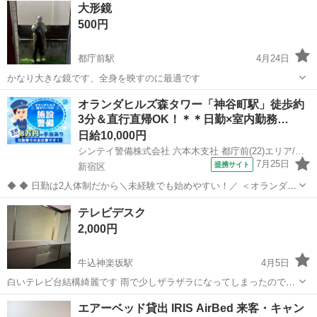
大形鏡
500円
都庁前駅
4月24日
かなり大きな鏡です、全身を映すのに最適です
東京
新宿区
都庁前駅
寝具
オランダヒルズ森タワー「神谷町駅」徒歩約
3分＆直行直帰OK！＊＊日勤×室内勤務…
日給10,000円
シンテイ警備株式会社 六本木支社 都庁前(22)エリア/A3203200117
7月25日
提携サイト
新宿区
◆ ◆ 日勤は2人体制だから＼未経験でも始めやすい！／ ＜オランダヒ
ルズ森タワーで施設警備をお任せ＞ 日勤のみ＆週3日～OKの自由シフ
東京
新宿区
警備員
テレビデスク
ト制 プライベートとの両立もバッチリ！ アクセス抜群で通勤も楽チン
2,000円
です♪ ＼未経験ス...
牛込神楽坂駅
4月5日
白いテレビ台結構綺麗です 雨で少しザラザラになってしまったのでお
安くします。
東京
新宿区
牛込神楽坂駅
寝具
デスク
エアーベッド貸出 IRIS AirBed 来客・キャン