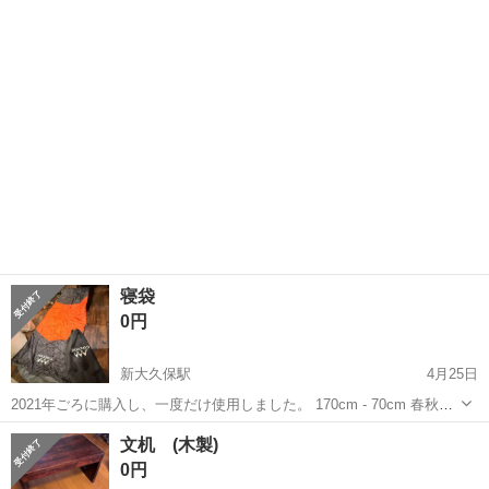
ェザーの中素材 1年ほど使用したあと、圧縮袋で保管していました。
東京
新宿区
市ヶ谷駅
寝具
IKEA
※引っ越しに伴い早めに処分したいので、まとめて引き取ってくださ
る方を優先します。
寝袋
0円
新大久保駅
4月25日
2021年ごろに購入し、一度だけ使用しました。 170cm - 70cm 春秋で
使用するぐらいの厚さです。
東京
新宿区
新大久保駅
寝具
寝袋
文机 (木製)
0円