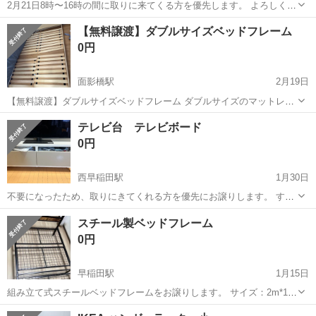
2月21日8時〜16時の間に取りに来てくる方を優先します。 よろしくお
ねがいします。
東京
新宿区
四ツ谷駅
寝具
寝袋
【無料譲渡】ダブルサイズベッドフレーム
0円
面影橋駅
2月19日
【無料譲渡】ダブルサイズベッドフレーム ダブルサイズのマットレス
とベッドフレームを無料でお譲りします。 ・サイズ：約140cm ×
東京
新宿区
面影橋駅
寝具
無料
テレビ台 テレビボード
210cm ・ベッドフレームに充電ポート付き ・目立った不具合や傷はあ
0円
りません ...
西早稲田駅
1月30日
不要になったため、取りにきてくれる方を優先にお譲りします。 すご
く綺麗なお品です。 目立つ傷なし。 横幅130センチ 高さ50センチ 玄
東京
新宿区
西早稲田駅
寝具
玄関
スチール製ベッドフレーム
関先まで取りに来てくれる方限定です。 マンションのエレベーターが
0円
あるので搬入...
早稲田駅
1月15日
組み立て式スチールベッドフレームをお譲りします。 サイズ：2m*1m
使用期間は短く、目立つ傷や汚れはありません。 メッシュ構造のため
東京
新宿区
早稲田駅
寝具
スチールベッドフレーム