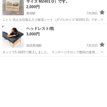
サイズ M2401 D）です。
2,000円
新宿駅
7月28日
ニトリ 洗える珪藻土入り除湿シート（ダブルサイズ M2401 D）です。
6月26日に購入しました。 IKEAのソファベッドで使用する予定でした
東京
新宿区
新宿駅
寝具
ヘッドレスト/枕
が、普段はソファとして収納しているため、その都度除湿シートを敷
3,000円
く必要があり、...
高田馬場駅
7月22日
ネットで5,160円で購入しました。 マッサージサロンで数回の使用な
ので傷や汚れはございません。状態は良いです。使用時はカバーをつ
東京
新宿区
高田馬場駅
寝具
ヘッドレスト
けていました。 消毒済みです◎ カラー：紫