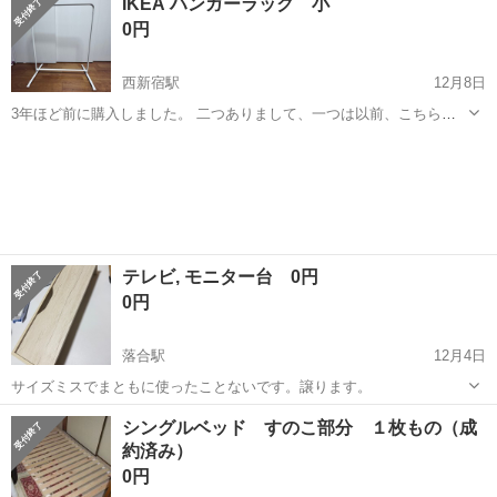
IKEA ハンガーラック 小
通気性が良く、マットレスを直接置いて使用できます。 分解可能で、
0円
搬出・組み立ても比較的簡...
西新宿駅
12月8日
3年ほど前に購入しました。 二つありまして、一つは以前、こちらで
お譲りしました。 【購入時価格】1,000円ぐらい 【サイズ】縦：
東京
新宿区
西新宿駅
寝具
IKEA
89cm、横：69cm、奥行き：40cm （大体です） 【傷などの状態】と
くに目立った傷はあり...
テレビ, モニター台 0円
0円
落合駅
12月4日
サイズミスでまともに使ったことないです。譲ります。
東京
新宿区
落合駅
寝具
モニター
シングルベッド すのこ部分 １枚もの（成
約済み）
0円