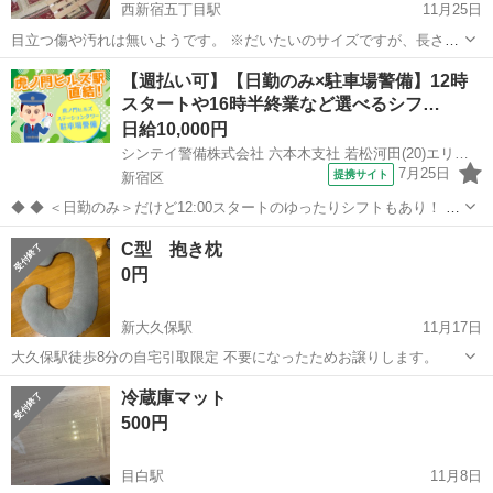
西新宿五丁目駅
11月25日
目立つ傷や汚れは無いようです。 ※だいたいのサイズですが、長さ
195ｃｍ 幅97ｃｍ 高さ3ｃｍくらいです。
東京
新宿区
西新宿五丁目駅
寝具
すのこ
【週払い可】【日勤のみ×駐車場警備】12時
スタートや16時半終業など選べるシフ…
日給10,000円
シンテイ警備株式会社 六本木支社 若松河田(20)エリア/A3203200117
7月25日
提携サイト
新宿区
◆ ◆ ＜日勤のみ＞だけど12:00スタートのゆったりシフトもあり！ 4
パターンのシフトがあるから ライフスタイルに合わせて働ける♪ 虎ノ
東京
新宿区
警備員
C型 抱き枕
門ヒルズ駅直結だから 雨でも濡れずに通勤できますよ！ ＼未経験スタ
0円
ートでも大歓迎...
新大久保駅
11月17日
大久保駅徒歩8分の自宅引取限定 不要になったためお譲りします。
東京
新宿区
新大久保駅
寝具
抱き枕
冷蔵庫マット
500円
目白駅
11月8日