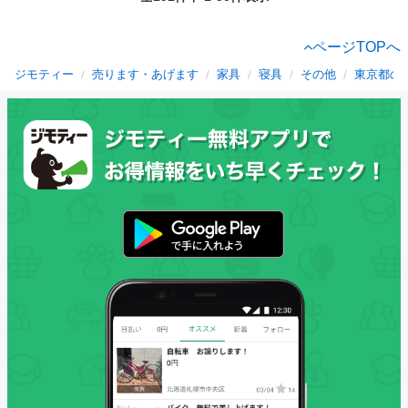
ページTOPへ
ジモティー
売ります・あげます
家具
寝具
その他
東京都の