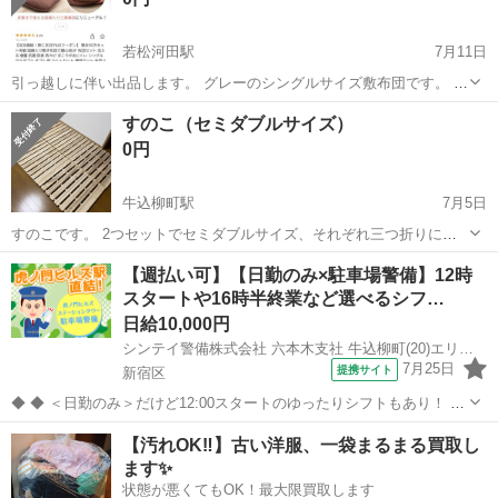
若松河田駅
7月11日
引っ越しに伴い出品します。 グレーのシングルサイズ敷布団です。 固
綿入りで厚みがあり、床やベッドの上で使用できます。 状態は写真を
東京
新宿区
若松河田駅
寝具
すのこ（セミダブルサイズ）
ご確認ください。 ※写真に写っている黒い厚手のマットレスは付属し
0円
ません。グレーの敷布団の...
牛込柳町駅
7月5日
すのこです。 2つセットでセミダブルサイズ、それぞれ三つ折りにし
て畳めます。 下はキズ防止加工がされています。 また、テープがある
東京
新宿区
牛込柳町駅
寝具
【週払い可】【日勤のみ×駐車場警備】12時
ので三つ折りのうち二面を山にして通気させることもできます。 ヨコ
スタートや16時半終業など選べるシフ…
60×2=120cm タテ6...
日給10,000円
シンテイ警備株式会社 六本木支社 牛込柳町(20)エリア/A3203200117
7月25日
提携サイト
新宿区
◆ ◆ ＜日勤のみ＞だけど12:00スタートのゆったりシフトもあり！ 4
パターンのシフトがあるから ライフスタイルに合わせて働ける♪ 虎ノ
東京
新宿区
警備員
【汚れOK‼️】古い洋服、一袋まるまる買取し
門ヒルズ駅直結だから 雨でも濡れずに通勤できますよ！ ＼未経験スタ
ます✨
ートでも大歓迎...
状態が悪くてもOK！最大限買取します