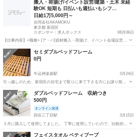
搬入・荷揚げ/イベント設営/建築・土木 未経
つだけお持ち帰りいただけます。 必要な場合は、取りに来てくださ
験OK 短期も 日払いも週払いもシフ…
い。 【購入時価格】500...
日給1万5,000円～
合同会社AKAMOKU.
東京都 新宿区
スポンサー：求人ボックス
08月06日
【仕事内容】<職種> [ア・パ]資材搬入・荷揚げ、イベント会場設営、
建築・建設・土木作業 <雇用形態> アルバイト・パート <給与> [ア・
アルバイト・パート
セミダブルベッドフレーム
パ]日給15,000円～ 日給:15,000円～ 嬉しい給与日払いOK! 日払いまた
0円
は週払...
牛込神楽坂駅
3月24日
引っ越しのため、新宿区の自宅まで取りに来て下さる方にお譲り致し
ます。
東京
新宿区
牛込神楽坂駅
寝具
ダブルベッドフレーム 収納つき
セミダブルベッドフレーム
500円
オンライン決済
四谷三丁目駅
3月15日
３月に購入して使用してました。 丁寧に使用していたので、比較的綺
麗だと思います。 サイズなどは写真に記載があります。 色は明るいホ
東京
新宿区
四谷三丁目駅
寝具
ホワイトウォッシュ
フェイスタオル ベティブープ
ワイトウォッシュ(写真1.2枚目)になります。