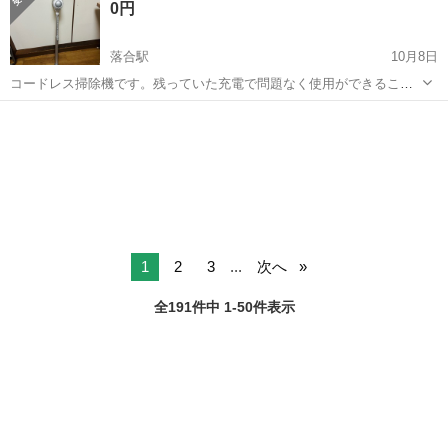
0円
ートでも大歓迎...
落合駅
10月8日
コードレス掃除機です。残っていた充電で問題なく使用ができること
は確認済みなのですが、肝心の充電器を無くしてしまいました。。 そ
東京
新宿区
落合駅
寝具
充電器
れでも必要な方がいましたら、取りに来ていただける方限定でお譲り
します
1
2
3
...
次へ
全191件中 1-50件表示