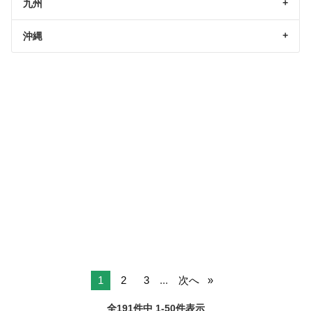
九州
沖縄
1
2
3
...
次へ
全191件中 1-50件表示