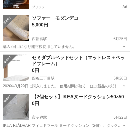
Ad
プリフラ
ソファー モダンデコ
5,000円
西新宿駅
6月25日
購入2日目になり開封後使用していません。
東京
新宿区
西新宿駅
寝具
セミダブルベッドセット（マットレス＋ベッ
ドフレーム）
0円
四谷三丁目駅
5月28日
2026年3月29日に購入しました。 使用期間が短く、ほぼ新品の状態で
す。 ・Novilla セミダブルマットレス（20cm / ホワイト） ・ZINUS セ
東京
新宿区
四谷三丁目駅
寝具
ZINUS
【2個セット】IKEAヌードクッション50×50
ミダブルベッドフレーム（折りたたみ式 / ブラック） 5階です...
0円
市ヶ谷駅
5月22日
IKEA FJÄDRAR フィェドラール ヌードクッション（2個）、ダックフ