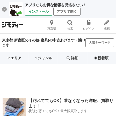
アプリならお得な情報を見逃さない！
インストール
アプリで開く
東京都
検索
ログイン
投稿
東京都 新宿区のその他(寝具)の中古あげます・譲り
人気キーワード
ます
エリア
ジャンル
詳細
新着順
【汚れててもOK】着なくなった洋服、買取り
ます！
状態が悪くてもOK！最大限買取します