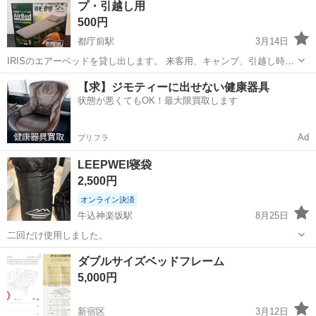
プ・引越し用
500円
都庁前駅
3月14日
IRISのエアーベッドを貸し出します。 来客用、キャンプ、引越し時の
一時的なベッドなどにおすすめです。 【セット内容】 ・エアーベッド
東京
新宿区
都庁前駅
寝具
エアー
【求】ジモティーに出せない健康器具
本体 ・枕 ・専用ポンプ 【サイズ】 約193cm × 72cm × 厚さ13cm ...
状態が悪くてもOK！最大限買取します
Ad
プリフラ
LEEPWEI寝袋
2,500円
オンライン決済
牛込神楽坂駅
8月25日
二回だけ使用しました。
東京
新宿区
牛込神楽坂駅
寝具
寝袋
ダブルサイズベッドフレーム
5,000円
新宿区
3月12日