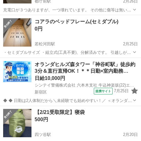
都庁前駅
2月26日
充電口が３つありますが、一つ壊れています。 その他に傷等は無いと
思います！ 3/3にお取引出来る方のみお取引お願いしたいです。
東京
新宿区
都庁前駅
寝具
ベット
コアラのベッドフレーム(セミダブル)
0円
若松河田駅
2月25日
・セミダブルサイズ ・組立式(工具不要)、分解済みです。 引越しがあ
る都合で3/8(日)までに取りに来てくれる方探しています。
東京
新宿区
若松河田駅
寝具
コアラ
オランダヒルズ森タワー「神谷町駅」徒歩約
3分＆直行直帰OK！＊＊日勤×室内勤務…
日給10,000円
シンテイ警備株式会社 六本木支社 牛込神楽坂(22)エリア/A3203200117
7月25日
提携サイト
新宿区
◆ ◆ 日勤は2人体制だから＼未経験でも始めやすい！／ ＜オランダヒ
ルズ森タワーで施設警備をお任せ＞ 日勤のみ＆週3日～OKの自由シフ
東京
新宿区
警備員
【2/21受取限定】寝袋
ト制 プライベートとの両立もバッチリ！ アクセス抜群で通勤も楽チン
500円
です♪ ＼未経験ス...
四ツ谷駅
2月20日