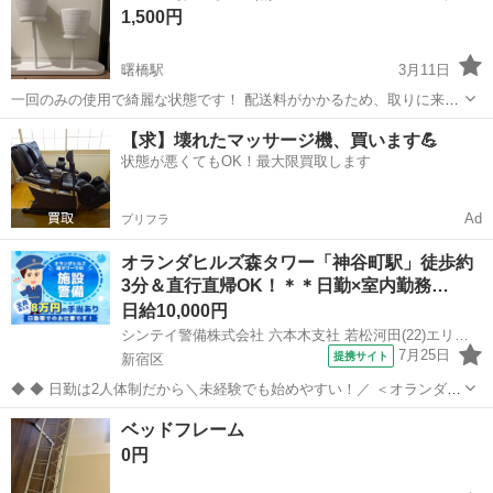
1,500円
スにはボックスシート...
曙橋駅
3月11日
一回のみの使用で綺麗な状態です！ 配送料がかかるため、取りに来て
いただける方のみお譲りします！ 購入いただける方に場所をお伝えさ
東京
新宿区
曙橋駅
寝具
プランター
【求】壊れたマッサージ機、買います💪
せていただきます★ #観葉植物 #高級感 #おしゃれ
状態が悪くてもOK！最大限買取します
Ad
プリフラ
オランダヒルズ森タワー「神谷町駅」徒歩約
3分＆直行直帰OK！＊＊日勤×室内勤務…
日給10,000円
シンテイ警備株式会社 六本木支社 若松河田(22)エリア/A3203200117
7月25日
提携サイト
新宿区
◆ ◆ 日勤は2人体制だから＼未経験でも始めやすい！／ ＜オランダヒ
ルズ森タワーで施設警備をお任せ＞ 日勤のみ＆週3日～OKの自由シフ
東京
新宿区
警備員
ベッドフレーム
ト制 プライベートとの両立もバッチリ！ アクセス抜群で通勤も楽チン
0円
です♪ ＼未経験ス...