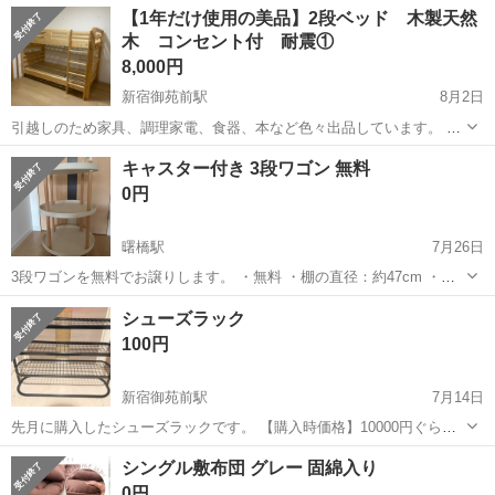
東京
新宿区
四谷三丁目駅
寝具
シーツ
【1年だけ使用の美品】2段ベッド 木製天然
高評価続出！！ 嬉しい綿１００％でふわふわ～♪なめらかでとろける
木 コンセント付 耐震①
ような肌触り♪ ◆パッド一体型...
8,000円
新宿御苑前駅
8月2日
引越しのため家具、調理家電、食器、本など色々出品しています。 ま
とめて引き取っていただけるとありがたいです。 Amazonで39800円で
東京
新宿区
新宿御苑前駅
寝具
キャスター付き 3段ワゴン 無料
購入した2段ベッドです。 1年程度しか使用していなくて、目立った汚
0円
れやキズなどもあり...
曙橋駅
7月26日
3段ワゴンを無料でお譲りします。 ・無料 ・棚の直径：約47cm ・キ
ャスター付き ・中古品のため、細かな使用感はご了承ください。 早く
東京
新宿区
曙橋駅
寝具
ワゴン
シューズラック
取りに来ていただける方を優先します。 よろしくお願いします。
100円
新宿御苑前駅
7月14日
先月に購入したシューズラックです。 【購入時価格】10000円ぐらい
【サイズ】縦：高さ55cm、横：72cm、奥行き：7cm （大体です）
東京
新宿区
新宿御苑前駅
寝具
シングル敷布団 グレー 固綿入り
【傷などの状態】とくに目立った傷はありません。 【アピールポイン
0円
ト】状態はいいので...