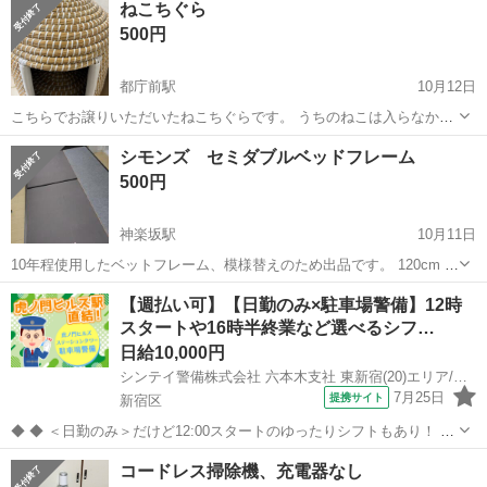
ねこちぐら
ます。
500円
都庁前駅
10月12日
こちらでお譲りいただいたねこちぐらです。 うちのねこは入らなかっ
たのでお譲りいたします。 若干の使用感がございます。 神経質な方は
東京
新宿区
都庁前駅
寝具
こち
シモンズ セミダブルベッドフレーム
ご遠慮いただけますと幸いです。 よろしくお願いいたします。 なぜか
500円
取引場所が新宿になるので...
神楽坂駅
10月11日
10年程使用したベットフレーム、模様替えのため出品です。 120cm x
192cmのマットレスがちょうど載ります(マットレスは付きません)。
東京
新宿区
神楽坂駅
寝具
【週払い可】【日勤のみ×駐車場警備】12時
引っ越しを一度したので小さな傷は結構付いてます、そして猫を飼っ
スタートや16時半終業など選べるシフ…
セミダブルベッドフレーム
ているのでアレ...
日給10,000円
シンテイ警備株式会社 六本木支社 東新宿(20)エリア/A3203200117
7月25日
提携サイト
新宿区
◆ ◆ ＜日勤のみ＞だけど12:00スタートのゆったりシフトもあり！ 4
パターンのシフトがあるから ライフスタイルに合わせて働ける♪ 虎ノ
東京
新宿区
警備員
コードレス掃除機、充電器なし
門ヒルズ駅直結だから 雨でも濡れずに通勤できますよ！ ＼未経験スタ