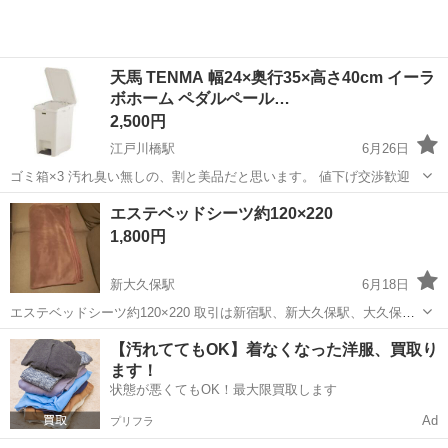
天馬 TENMA 幅24×奥行35×高さ40cm イーラ
ボホーム ペダルペール…
2,500円
江戸川橋駅
6月26日
ゴミ箱×3 汚れ臭い無しの、割と美品だと思います。 値下げ交渉歓迎
東京
新宿区
江戸川橋駅
寝具
エステベッドシーツ約120×220
1,800円
新大久保駅
6月18日
エステベッドシーツ約120×220 取引は新宿駅、新大久保駅、大久保
駅、高田馬場駅 付近... あまり細かい事を気にされる方ご購入はお控
東京
新宿区
新大久保駅
寝具
付近
【汚れててもOK】着なくなった洋服、買取り
えくださいませ。 キャンセル返品、返金は致しかねます、宜しくお願
ます！
い致します。
状態が悪くてもOK！最大限買取します
Ad
プリフラ