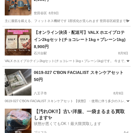
世田谷区
8月9日
主に腹筋を鍛える、フィットネス機材です 1部劣化が見られます 世田谷区経堂まで取
東京
世田谷区
ダイエットグッズ
【オンライン決済・配送可】VALX ホエイプロテ
イン2kgセット(チョコレート1kg＋プレーン1kg)
8,900円
石川台駅
8月9日
VALX ホエイプロテイン2kgセット(チョコレート1kg＋プレーン1kg)です。 今まで
東京
大田区
石川台駅
健康食品
0619-027 C'BON FACIALIST スキンケアセット
50円
八王子市
8月9日
0619-027 C'BON FACIALIST スキンケアセット 【状態】 ・使用に伴う多
東京
八王子市
スキンケア
現地
【汚れOK‼️】古い洋服、一袋まるまる買取
します✨
状態が悪くてもOK！最大限買取します
プリフラ
Ad