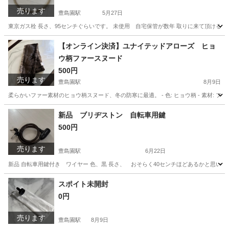
売ります
豊島園駅
5月27日
東京ガス栓 長さ、95センチぐらいです。 未使用 自宅保管が数年 取りに来て頂ける
東京
練馬区
豊島園駅
家庭用品
ガス栓
【オンライン決済】ユナイテッドアローズ ヒョ
ウ柄ファースヌード
500円
売ります
豊島園駅
8月9日
柔らかいファー素材のヒョウ柄スヌード、冬の防寒に最適。 - 色: ヒョウ柄 - 素材: フ
東京
練馬区
豊島園駅
その他
新品 ブリヂストン 自転車用鍵
500円
売ります
豊島園駅
6月22日
新品 自転車用鍵付き ワイヤー 色、黒 長さ、 おそらく40センチほどあるかと思いま
東京
練馬区
豊島園駅
その他
新品
スポイト未開封
0円
売ります
豊島園駅
8月9日