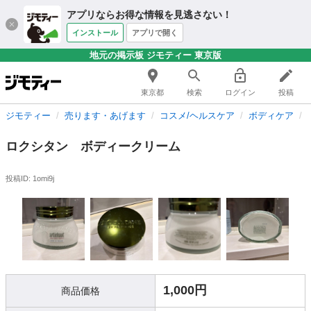
アプリならお得な情報を見逃さない！
インストール
アプリで開く
地元の掲示板 ジモティー 東京版
東京都
検索
ログイン
投稿
ジモティー
売ります・あげます
コスメ/ヘルスケア
ボディケア
ロクシタン ボディークリーム
投稿ID: 1omi9j
1,000円
商品価格