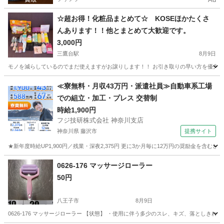
☆超お得！化粧品まとめて☆ KOSEほかたくさ
んあります！！他とまとめて大歓迎です。
3,000円
三鷹台駅
8月9日
モノを減らしているのでまだ使えますがお譲りします！！ お引き取りの早い方を優先しま
東京
三鷹市
三鷹台駅
コスメ/ヘルスケア
KOSE
≪寮無料・月収43万円・派遣社員≫自動車系工場
での組立・加工・プレス 交替制
時給1,900円
フジ技研株式会社 神奈川支店
神奈川県 藤沢市
提携サイト
★新年度時給UP1,900円／残業・深夜2,375円 更に3か月毎に12万円の奨励金を含む
神奈川
藤沢市
その他
0626-176 マッサージローラー
50円
八王子市
8月9日
0626-176 マッサージローラー 【状態】 ・使用に伴う多少のスレ、キズ、落としき