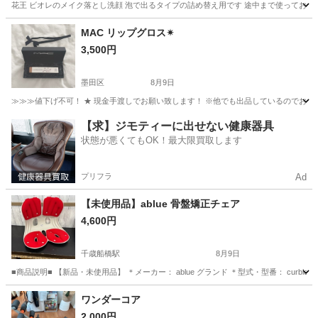
花王 ビオレのメイク落とし洗顔 泡で出るタイプの詰め替え用です 途中まで使っており、
東京
葛飾区
亀有駅
フェイスケア
ビオレ
MAC リップグロス✴︎
3,500円
墨田区
8月9日
≫≫≫値下げ不可！ ★ 現金手渡しでお願い致します！ ※他でも出品しているのでお早めに！
東京
墨田区
メイクアップ
【求】ジモティーに出せない健康器具
状態が悪くてもOK！最大限買取します
プリフラ
Ad
【未使用品】ablue 骨盤矯正チェア
4,600円
千歳船橋駅
8月9日
■商品説明■ 【新品・未使用品】 ＊メーカー： ablue グランド ＊型式・型番： curbl
東京
世田谷区
千歳船橋駅
ボディケア
ワンダーコア
2,000円