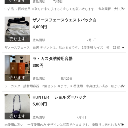
売ります
豊島園駅
7月5日
中古品 ２回程使用 ※取りに来て頂ける方宜しくお願い致します。 豊島園駅 大江戸線出
東京
練馬区
豊島園駅
食器
グラス
ザノースフェースウエストバック白
4,000円
売ります
豊島園駅
7月5日
ザノースフェース 白黒 デサントは、見たままです。 2度使用 サイズ 横 32 縦 1
東京
練馬区
豊島園駅
バッグ
ザノースフェース
ラ・カスタ詰替用容器
300円
売ります
豊島園駅
5月29日
ラ・カスタ 詰替用容器 2個セット 今まで、35番使用 中身は洗い済み 細かい残
東京
練馬区
豊島園駅
ヘアケア
容器
HUNTER ショルダーバック
5,000円
売ります
豊島園駅
7月5日
未使用に近い、 一度使用のみ デザインは写真見たままです。 ※取りに来られる方宜しく