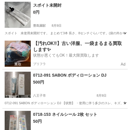
東京
八王子市
ボディケア
現地
スポイト未開封
0円
豊島園駅
8月9日
スポイト 未使用未開封です。 まとめて3本 長さ、8センチぐらいです。(袋の外から側
東京
練馬区
豊島園駅
その他
【汚れOK‼️】古い洋服、一袋まるまる買取
します✨
状態が悪くてもOK！最大限買取します
プリフラ
Ad
0712-091 SABON ボディローション DJ
500円
八王子市
8月9日
0712-091 SABON ボディローション DJ 【状態】 ・使用に伴う多少のスレ、キ
東京
八王子市
ボディケア
現地
0718-153 ネイルシール 2枚 セット
50円