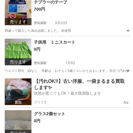
テプラーのテープ
700円
売ります
豊島園駅
6月22日
間違って購入した為出品致しました。 未使用
東京
練馬区
豊島園駅
その他
テープ
子供用 ミニスカート
0円
売ります
豊島園駅
7月5日
ウエスト部分 紐なし、 年齢は、おそらく5歳ぐらいかとおもいます。 目立つ汚れは
東京
練馬区
豊島園駅
キッズ用品
ミニスカート
【汚れOK‼️】古い洋服、一袋まるまる買取
します✨
状態が悪くてもOK！最大限買取します
プリフラ
Ad
グラス2個セット
0円