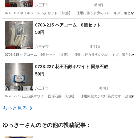
八王子市
8月9日
0718-153 ネイルシール 2枚 セット 【状態】 ・使用に伴う多少のスレ、キズ、落
東京
八王子市
化粧品
ネイルシール
0703-215 ヘアコーム 8個セット
50円
八王子市
8月9日
0703-215 ヘアコーム 8個セット 【状態】 ・使用に伴う多少のスレ、キズ、落と
東京
八王子市
ヘアケア
現地
0728-227 花王石鹸ホワイト 固形石鹸
50円
八王子市
8月9日
0728-227 花王石鹸ホワイト 固形石鹸 【状態】 ・使用頻度の少ない美品です ・
東京
八王子市
ボディケア
花王石鹸
もっと見る
ゆっきー
さんのその他の投稿記事：