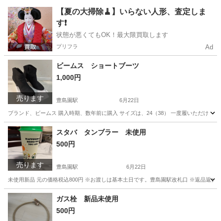
東京
練馬区
豊島園駅
バッグ
ショルダーバック
【夏の大掃除🧹】いらない人形、査定しま
す❗️
状態が悪くてもOK！最大限買取します
プリフラ
Ad
ビームス ショートブーツ
1,000円
売ります
豊島園駅
6月22日
ブランド、ビームス 購入時期、数年前に購入 サイズは、24（38） 一度履いただけ 
東京
練馬区
豊島園駅
靴
ショートブーツ
スタバ タンブラー 未使用
500円
売ります
豊島園駅
6月22日
未使用新品 元の価格税込800円 ※お渡しは基本土日です。豊島園駅改札口 ※返品返金
東京
練馬区
豊島園駅
その他
スタバ
ガス栓 新品未使用
500円