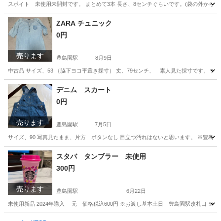
スポイト 未使用未開封です。 まとめて3本 長さ、8センチぐらいです。(袋の外から側
東京
練馬区
豊島園駅
その他
ZARA チュニック
0円
売ります
豊島園駅
8月9日
中古品 サイズ、53 ｛脇下ヨコ平置き採寸） 丈、79センチ、 素人見た採寸です。 
東京
練馬区
豊島園駅
ワンピース
ZARA
デニム スカート
0円
売ります
豊島園駅
7月5日
サイズ、90 写真見たまま、片方 ボタンなし 目立つ汚れはないと思います。 ※豊島
東京
練馬区
豊島園駅
キッズ用品
ボタン
スタバ タンブラー 未使用
300円
売ります
豊島園駅
6月22日
未使用新品 2024年購入 元 価格税込600円 ※お渡し基本土日 豊島園駅改札口 ※
東京
練馬区
豊島園駅
その他
スタバ