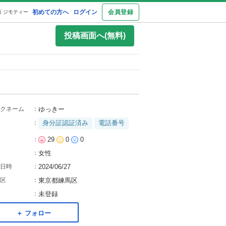
初めての方へ
ログイン
会員登録
 ジモティー
投稿画面へ(無料)
クネーム
：
ゆっきー
：
身分証認証済み
電話番号
：
29
0
0
：
女性
日時
：
2024/06/27
区
：
東京都練馬区
：
未登録
＋ フォロー