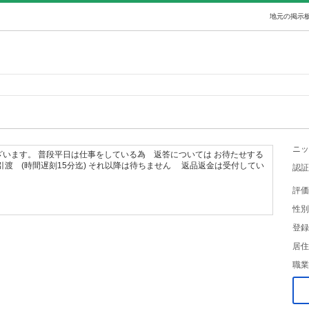
地元の掲示板
ニッ
います。 普段平日は仕事をしている為 返答については お待たせする
引渡 (時間遅刻15分迄) それ以降は待ちません 返品返金は受付してい
認証
評価
性別
登録
居住
職業