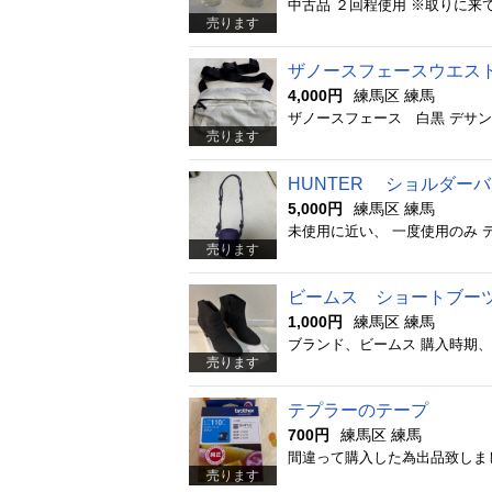
中古品 ２回程使用 ※取りに来
売ります
ザノースフェースウエス
4,000円
練馬区 練馬
売ります
HUNTER ショルダー
5,000円
練馬区 練馬
未使用に近い、 一度使用のみ 
売ります
ビームス ショートブー
1,000円
練馬区 練馬
売ります
テプラーのテープ
700円
練馬区 練馬
間違って購入した為出品致しま
売ります