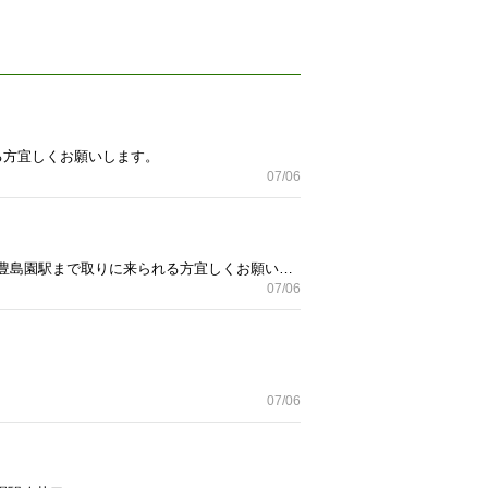
る方宜しくお願いします。
07/06
ウエスト部分 紐なし、 年齢は、おそらく5歳ぐらいかとおもいます。 目立つ汚れは見受けられません。 ※豊島園駅まで取りに来られる方宜しくお願いします。
07/06
07/06