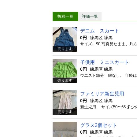
投稿一覧
評価一覧
デニム スカート
0円
練馬区 練馬
サイズ、90 写真見たまま、片
売ります
子供用 ミニスカート
0円
練馬区 練馬
売ります
ファミリア新生児用
0円
練馬区 練馬
新生児用、 サイズ50〜65 
売ります
グラス2個セット
0円
練馬区 練馬