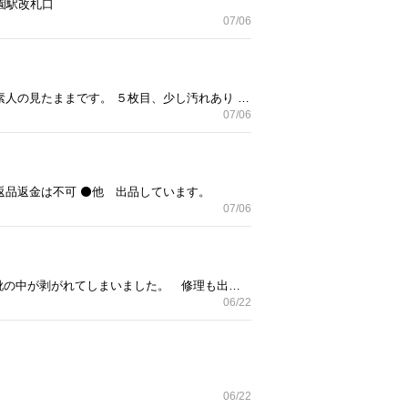
園駅改札口
07/06
ザノースフェース 白黒 デサントは、見たままです。 2度使用 サイズ 横 32 縦 19 平置きにての採寸と素人の見たままです。 ５枚目、少し汚れあり ※返品不可 ※取りに来られる方宜しくお願いします。 場所は、大江戸線豊島園出口a2もしくは西武線豊島園駅改札口付近 ◎他、出品しています。
07/06
品返金は不可 ⚫️他 出品しています。
07/06
ブランド、ビームス 購入時期、数年前に購入 サイズは、24（38） 一度履いただけ しまっておいたら湿気靴の中が剥がれてしまいました。 修理も出来るそーです。 周りの状態は悪くないと思います。 ※返品返金不可 ※取引、豊島園駅、 基本、土日にお渡しです。
06/22
06/22