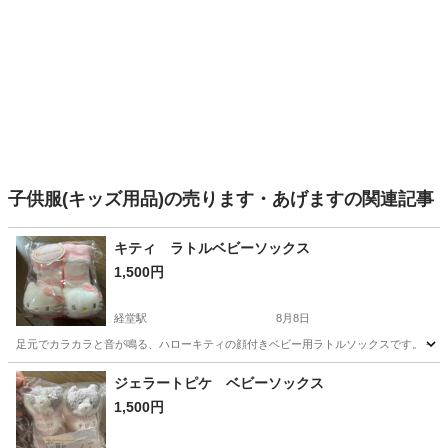
子供服(キッズ用品)の売ります・あげますの関連記事
キティ ラトルベビーソックス
1,500円
経堂駅
8月8日
足元でカラカラと音が鳴る、ハローキティの顔付きベビー用ラトルソックスです。 - ブランド: Questinam
東京
世田谷区
経堂駅
ベビー用品
キティ
ジェラートピケ ベビーソックス
1,500円