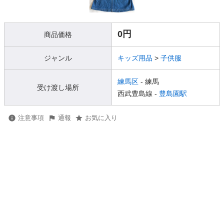
0円
商品価格
ジャンル
キッズ用品
>
子供服
練馬区
- 練馬
受け渡し場所
西武豊島線 -
豊島園駅
注意事項
通報
お気に入り