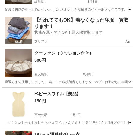
経堂駅
8月8日
足裏に肉球の滑り止めが付いた、ふわふわとした肌触りのベビー用ソックスです。 - ブランド: gelat
東京
世田谷区
経堂駅
ベビー用品
【汚れててもOK】着なくなった洋服、買取
ります！
状態が悪くてもOK！最大限買取します
プリフラ
Ad
クーファン（クッション付き）
500円
西大島駅
8月8日
寝返りまで使用してました。 端っこに破損箇所ありますが、ベビーは動かない時期に使
東京
江東区
西大島駅
ベビー用品
ベビースワドル【美品】
150円
西大島駅
8月8日
こちらはめちゃくちゃ助かったスワドルさんです！！ 新生児から2ヶ月ほど使用しました
東京
江東区
西大島駅
ベビー用品
スワドル
18.0cm 運動靴グレー赤