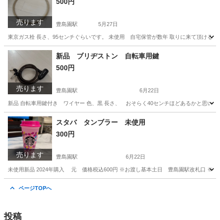
500円
売ります
豊島園駅
5月27日
東京ガス栓 長さ、95センチぐらいです。 未使用 自宅保管が数年 取りに来て頂ける
東京
練馬区
豊島園駅
家庭用品
ガス栓
新品 ブリヂストン 自転車用鍵
500円
売ります
豊島園駅
6月22日
新品 自転車用鍵付き ワイヤー 色、黒 長さ、 おそらく40センチほどあるかと思いま
東京
練馬区
豊島園駅
その他
新品
スタバ タンブラー 未使用
300円
売ります
豊島園駅
6月22日
未使用新品 2024年購入 元 価格税込600円 ※お渡し基本土日 豊島園駅改札口 ※
東京
練馬区
豊島園駅
その他
スタバ
ページTOPへ
投稿