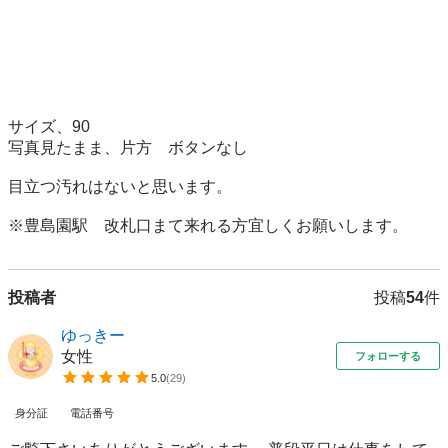
サイズ、90

写真見たまま、片方　ボタンなし

目立つ汚れはないと思います。

※豊島園駅　改札口まて来れる方宜しくお願いします。
投稿者
投稿
54
件
ゆっきー
女性
フォローする
5.0
(
29
)
身分証
電話番号