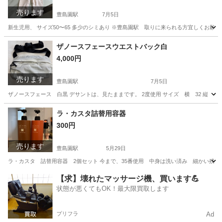
売ります
豊島園駅
7月5日
新生児用、 サイズ50〜65 多少のシミあり ※豊島園駅 取りに来られる方宜しくお願
東京
練馬区
豊島園駅
ベビー用品
新生児
ザノースフェースウエストバック白
4,000円
売ります
豊島園駅
7月5日
ザノースフェース 白黒 デサントは、見たままです。 2度使用 サイズ 横 32 縦 1
東京
練馬区
豊島園駅
バッグ
ザノースフェース
ラ・カスタ詰替用容器
300円
売ります
豊島園駅
5月29日
ラ・カスタ 詰替用容器 2個セット 今まで、35番使用 中身は洗い済み 細かい残
東京
練馬区
豊島園駅
ヘアケア
容器
【求】壊れたマッサージ機、買います💪
状態が悪くてもOK！最大限買取します
プリフラ
Ad