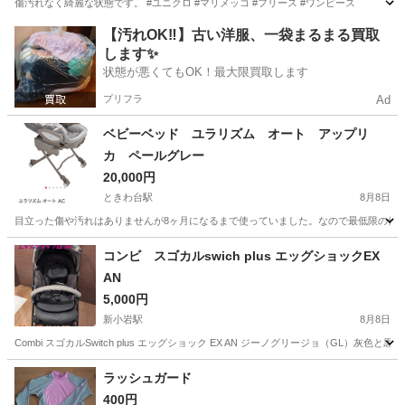
傷汚れなく綺麗な状態です。 #ユニクロ #マリメッコ #フリース #ワンピース
東京
江東区
有明テニスの森駅
キッズ用品
【汚れOK‼️】古い洋服、一袋まるまる買取
します✨
状態が悪くてもOK！最大限買取します
プリフラ
Ad
ベビーベッド ユラリズム オート アップリ
カ ペールグレー
20,000円
ときわ台駅
8月8日
目立った傷や汚れはありませんが8ヶ月になるまで使っていました。なので最低限の使用
東京
板橋区
ときわ台駅
ベビー用品
コンビ スゴカルswich plus エッグショックEX
AN
5,000円
新小岩駅
8月8日
Combi スゴカルSwitch plus エッグショック EX AN ジーノグリージョ（GL）灰色と黒で
東京
江戸川区
新小岩駅
ベビー用品
ラッシュガード
400円