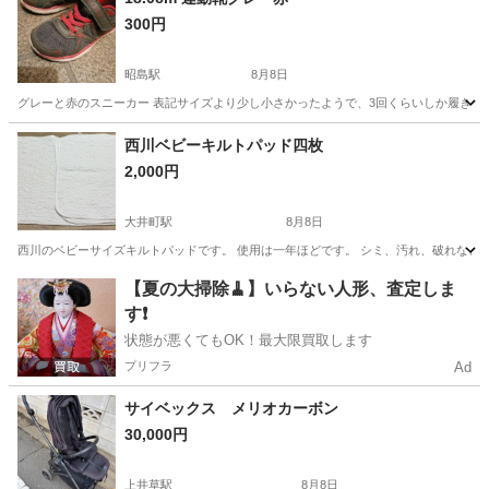
300円
昭島駅
8月8日
グレーと赤のスニーカー 表記サイズより少し小さかったようで、3回くらいしか履きま
東京
武蔵村山市
昭島駅
キッズ用品
運動靴
西川ベビーキルトパッド四枚
2,000円
大井町駅
8月8日
西川のベビーサイズキルトパッドです。 使用は一年ほどです。 シミ、汚れ、破れなどありません。美品で
東京
品川区
大井町駅
ベビー用品
西川
【夏の大掃除🧹】いらない人形、査定しま
す❗️
状態が悪くてもOK！最大限買取します
プリフラ
Ad
サイベックス メリオカーボン
30,000円
上井草駅
8月8日