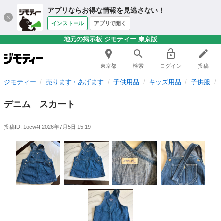
アプリならお得な情報を見逃さない！
インストール
アプリで開く
地元の掲示板 ジモティー 東京版
東京都
検索
ログイン
投稿
ジモティー
売ります・あげます
子供用品
キッズ用品
子供服
デニム スカート
投稿ID: 1ocw4f
2026年7月5日 15:19