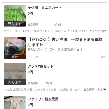
東京
練馬区
豊島園駅
その他
テープ
子供用 ミニスカート
0円
売ります
豊島園駅
7月5日
ウエスト部分 紐なし、 年齢は、おそらく5歳ぐらいかとおもいます。 目立つ汚れは
東京
練馬区
豊島園駅
キッズ用品
ミニスカート
【汚れOK‼️】古い洋服、一袋まるまる買取
します✨
状態が悪くてもOK！最大限買取します
プリフラ
Ad
グラス2個セット
0円
売ります
豊島園駅
7月5日
中古品 ２回程使用 ※取りに来て頂ける方宜しくお願い致します。 豊島園駅 大江戸線出
東京
練馬区
豊島園駅
食器
グラス
ファミリア新生児用
0円