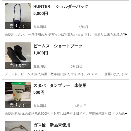
HUNTER ショルダーバック
5,000円
売ります
豊島園駅
7月5日
未使用に近い、 一度使用のみ デザインは写真見たままです。 ※取りに来られる方宜しく
東京
練馬区
豊島園駅
バッグ
ショルダーバック
ビームス ショートブーツ
1,000円
売ります
豊島園駅
6月22日
ブランド、ビームス 購入時期、数年前に購入 サイズは、24（38） 一度履いただけ 
東京
練馬区
豊島園駅
靴
ショートブーツ
スタバ タンブラー 未使用
500円
売ります
豊島園駅
6月22日
未使用新品 元の価格税込800円 ※お渡しは基本土日です。豊島園駅改札口 ※返品返金
東京
練馬区
豊島園駅
その他
スタバ
ガス栓 新品未使用