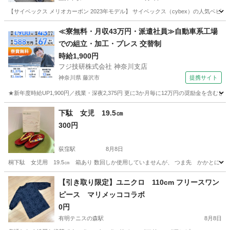
【サイベックス メリオカーボン 2023年モデル】 サイベックス（cybex）の人気ベ
東京
杉並区
上井草駅
ベビー用品
≪寮無料・月収43万円・派遣社員≫自動車系工場
での組立・加工・プレス 交替制
時給1,900円
フジ技研株式会社 神奈川支店
神奈川県 藤沢市
提携サイト
★新年度時給UP1,900円／残業・深夜2,375円 更に3か月毎に12万円の奨励金を含む
神奈川
藤沢市
その他
下駄 女児 19.5㎝
300円
荻窪駅
8月8日
桐下駄 女児用 19.5㎝ 箱あり 数回しか使用していませんが、 つま先 かかとにキ
東京
杉並区
荻窪駅
その他
女児
【引き取り限定】ユニクロ 110cm フリースワン
ピース マリメッココラボ
0円
有明テニスの森駅
8月8日