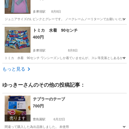
多摩境駅
8月8日
ジュニアサイズのL ピンクとグレーです。 ノークレームノーリターンでお願いいたしま
東京
八王子市
多摩境駅
キッズ用品
ラッシュガード
トミカ 水着 90センチ
400円
多摩境駅
8月8日
トミカ 水着 90センチ ワンシーズンしか着ていませんが、スレ等見落としあるかも
東京
八王子市
多摩境駅
キッズ用品
トミカ
もっと見る
ゆっきー
さんのその他の投稿記事：
テプラーのテープ
700円
売ります
豊島園駅
6月22日
間違って購入した為出品致しました。 未使用