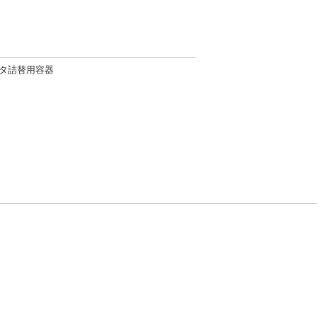
タ詰替用容器
方針
お問い合わせ
者情報の外部送信について