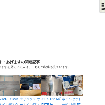
ます・あげますの関連記事
譲りますを見ている人は、こちらの記事も見ています。
SHAREYDVA
☆リュクス オ
0807-122 MÖ
ネイルセット
ネイルデスク
ールインワン
IDITE In...
一式 UV/LED