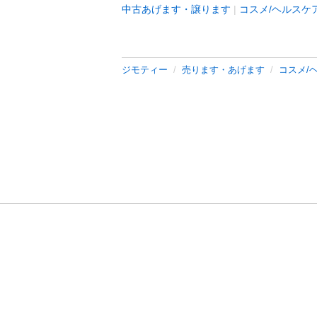
中古あげます・譲ります
コスメ/ヘルスケ
ジモティー
売ります・あげます
コスメ/
利用規約
プライ
運営会社
サイトマッ
© 2011-
2026
Jmty, Inc.