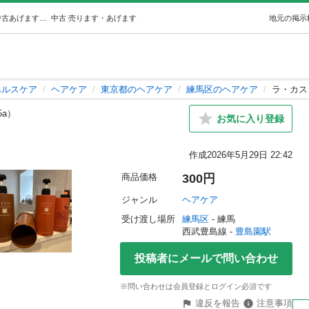
ラ・カスタ詰替用容器 (ゆっきー) 豊島園のヘアケアの中古あげます・譲ります｜ジモティーで不用品の処分
中古
売ります・あげます
地元の掲示
ヘルスケア
ヘアケア
東京都のヘアケア
練馬区のヘアケア
ラ・カス
5a）
お気に入り登録
作成
2026年5月29日 22:42
商品価格
300円
ジャンル
ヘアケア
受け渡し場所
練馬区
 - 練馬
西武豊島線 - 
豊島園駅
投稿者にメールで問い合わせ
※問い合わせは会員登録とログイン必須です
違反を報告
注意事項