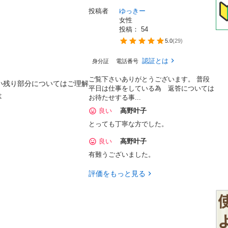
投稿者
ゆっきー
女性
投稿： 
54
5.0
(
29
)
認証とは
身分証
電話番号
ご覧下さいありがとうございます。 普段
い残り部分についてはご理解
平日は仕事をしている為 返答については


お待たせする事...
良い
高野叶子
とっても丁寧な方でした。
良い
高野叶子
有難うございました。
評価をもっと見る