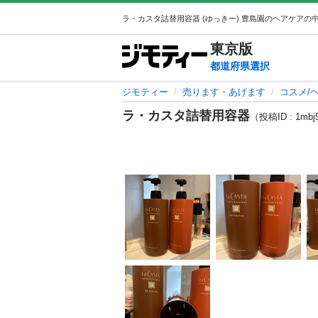
東京
版
都道府県選択
ジモティー
売ります・あげます
コスメ/
ラ・カスタ詰替用容器
（投稿ID : 1mbj