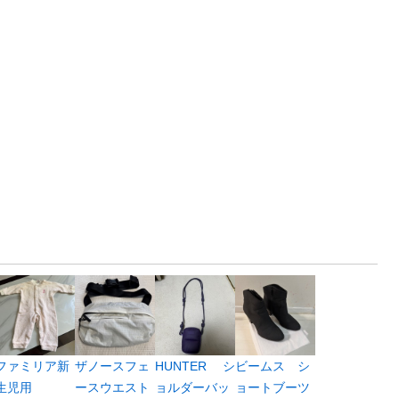
ファミリア新
ザノースフェ
HUNTER シ
ビームス シ
生児用
ースウエスト
ョルダーバッ
ョートブーツ