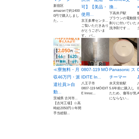
新宿区
可】【美品・
換...
×
amazonで約1400
下高井戸駅
使用...
0円で購入しまし
ブラウンの電動髭
た。...
京王多摩センタ...
剃りに付いていた
ご覧いただきあり
洗浄剤です ...
がとうございま
す。 パ...
≪寮無料・月
0807-119 MÖ
Panasonic ス
収46万円・派
IDITE In...
チーマー
八王子市
水天宮前駅
遣社員≫自
0807-119 MÖIDIT
5.6年前に購入し
0
動...
E Innoc...
たため、傷等が気
A
茨城県 古河市...
にならない...
【古河工場】☆高
時給2050円☆年間
手当総額...