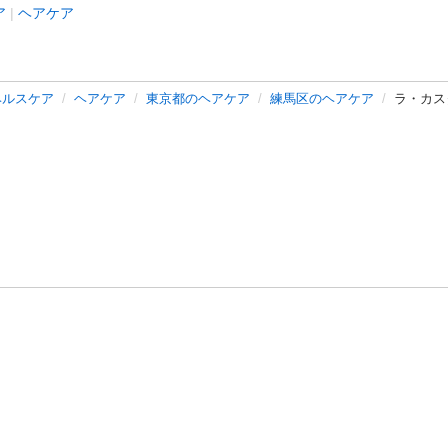
ア
ヘアケア
ヘルスケア
ヘアケア
東京都のヘアケア
練馬区のヘアケア
ラ・カス
バシーポリシー
プライバシー・ステートメント
健全化に資する運用
プ
ご利用ガイド
フリーワードで探す
特定商取引法の表示
利用