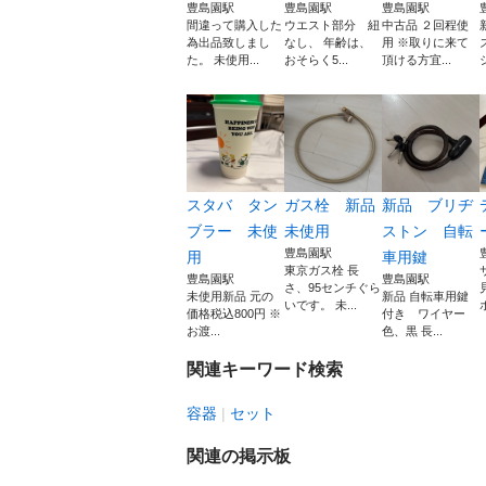
豊島園駅
豊島園駅
豊島園駅
間違って購入した
ウエスト部分 紐
中古品 ２回程使
為出品致しまし
なし、 年齢は、
用 ※取りに来て
た。 未使用...
おそらく5...
頂ける方宜...
スタバ タン
ガス栓 新品
新品 ブリヂ
ブラー 未使
未使用
ストン 自転
豊島園駅
用
車用鍵
東京ガス栓 長
豊島園駅
豊島園駅
さ、95センチぐら
未使用新品 元の
新品 自転車用鍵
いです。 未...
価格税込800円 ※
付き ワイヤー
お渡...
色、黒 長...
関連キーワード検索
容器
セット
関連の掲示板