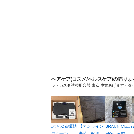
ヘアケア(コスメ/ヘルスケア)の売り
ラ・カスタ詰替用容器 東京 中古あげます・
ぶるぶる振動
【オンライン
BRAUN Clean
マシーン
決済・配送
&Renew交