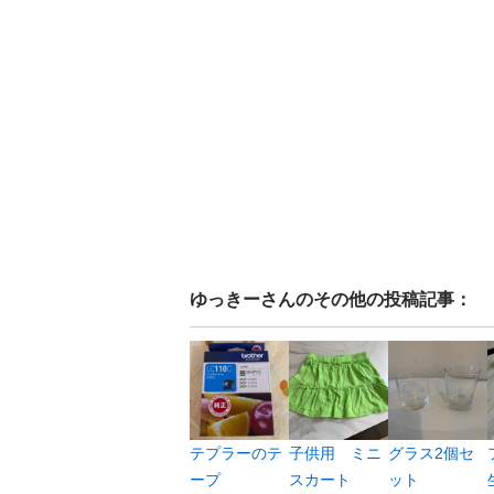
ゆっきー
さんのその他の投稿記事：
テプラーのテ
子供用 ミニ
グラス2個セ
ープ
スカート
ット