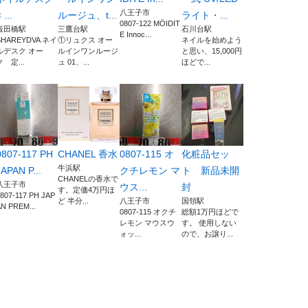
八王子市
 ...
ルージュ、t...
ライト・...
0807-122 MÖIDIT
飯田橋駅
三鷹台駅
石川台駅
E Innoc...
SHAREYDVA ネイ
①リュクス オー
ネイルを始めよう
ルデスク オー
ルインワンルージ
と思い、15,000円
ク 定...
ュ 01、...
ほどで...
0807-117 PH
CHANEL 香水
0807-115 オ
化粧品セッ
牛浜駅
JAPAN P...
クチレモン マ
ト 新品未開
CHANELの香水で
八王子市
ウス...
封
す。定価4万円ほ
807-117 PH JAP
ど 半分...
八王子市
国領駅
N PREM...
0807-115 オクチ
総額1万円ほどで
レモン マウスウ
す。 使用しない
ォッ...
ので、お譲り...