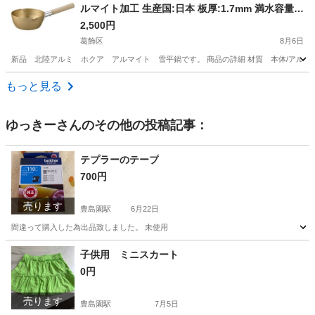
ルマイト加工 生産国:日本 板厚:1.7mm 満水容量:
1.1L
2,500円
葛飾区
8月6日
新品 北陸アルミ ホクア アルマイト 雪平鍋です。 商品の詳細 材質 本体/アルミニウム、
東京
葛飾区
生活雑貨
日本
もっと見る
ゆっきー
さんのその他の投稿記事：
テプラーのテープ
700円
売ります
豊島園駅
6月22日
間違って購入した為出品致しました。 未使用
東京
練馬区
豊島園駅
その他
テープ
子供用 ミニスカート
0円
売ります
豊島園駅
7月5日