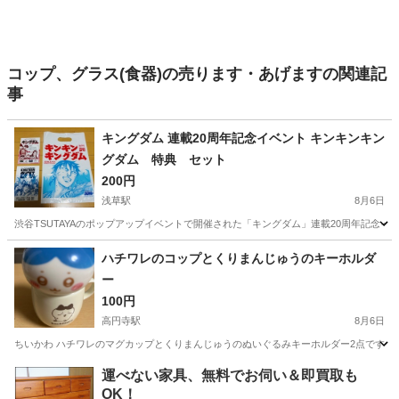
コップ、グラス(食器)の売ります・あげますの関連記
事
キングダム 連載20周年記念イベント キンキンキン
グダム 特典 セット
200円
浅草駅
8月6日
渋谷TSUTAYAのポップアップイベントで開催された「キングダム」連載20周年記念イベン
東京
台東区
浅草駅
ノベルティグッズ
ハチワレのコップとくりまんじゅうのキーホルダ
ー
100円
高円寺駅
8月6日
ちいかわ ハチワレのマグカップとくりまんじゅうのぬいぐるみキーホルダー2点です。
東京
杉並区
高円寺駅
食器
運べない家具、無料でお伺い＆即買取も
OK！