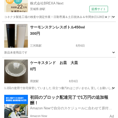
株式会社BREXA Next
茨城県 静駅
提携サイト
コネクタ製造工場の検査や測定作業！日勤専属＆土日祝休み＆年間休日128日★クリーン
茨城
常陸大宮市
静駅
その他
サーモンステンレスボトル450ml
300円
三河島駅
8月6日
新品未使用品です
東京
荒川区
三河島駅
家庭用品
ケーキスタンド お皿 大皿
0円
用賀駅
8月6日
1.2回の使用で自宅保管していました 目立つ傷汚れはございません 宜しくお願いします
東京
世田谷区
用賀駅
食器
初回のブロック配達完了で1万円の追加報
酬！
Amazon Nowで自分のスケジュールに合わせて原付や
電動アシスト自転車で配達し、報酬を獲得しましょ
Amazon Now
Ad
う！