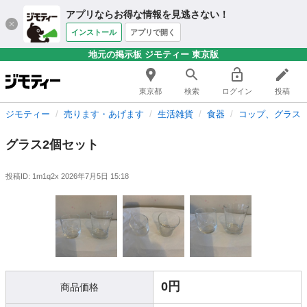
アプリならお得な情報を見逃さない！
インストール
アプリで開く
地元の掲示板 ジモティー 東京版
東京都
検索
ログイン
投稿
ジモティー
売ります・あげます
生活雑貨
食器
コップ、グラス
グラス2個セット
投稿ID: 1m1q2x
2026年7月5日 15:18
0円
商品価格