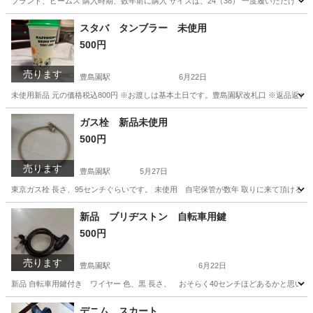
ブランド、ビームス 購入時期、数年前に購入 サイズは、24（38） 一度履いただけ 
東京
練馬区
豊島園駅
靴
ショートブーツ
スタバ タンブラー 未使用
500円
売ります
豊島園駅
6月22日
未使用新品 元の価格税込800円 ※お渡しは基本土日です。豊島園駅改札口 ※返品返金
東京
練馬区
豊島園駅
その他
スタバ
ガス栓 新品未使用
500円
売ります
豊島園駅
5月27日
東京ガス栓 長さ、95センチぐらいです。 未使用 自宅保管が数年 取りに来て頂ける
東京
練馬区
豊島園駅
家庭用品
ガス栓
新品 ブリヂストン 自転車用鍵
500円
売ります
豊島園駅
6月22日
新品 自転車用鍵付き ワイヤー 色、黒 長さ、 おそらく40センチほどあるかと思いま
東京
練馬区
豊島園駅
その他
新品
デニム スカート