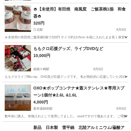
🍚【未使用】有田焼 南風窯 ご飯茶椀1揃 和食
器🍚
320円
江北駅
8月6日
🍚未使用の有田焼ご飯茶碗5個で320円 サイズ約12×5cm 🍚箱に入れたまま長く保
東京
足立区
江北駅
食器
ももクロ応援グッズ、ライブDVDなど
10,000円
箱根ケ崎駅
8月6日
ももクロライブBlu-ray、DVD及び応援グッズです。 私が熱狂的に応援していた201
東京
武蔵村山市
箱根ケ崎駅
その他
ももクロ
OXO★ポップコンテナ★蓋ステンレス★専用スプ
ーン1個付★2.6L &1.6L
4,000円
新井薬師前駅
8月6日
数年前に購入。 乾物入れとして使用してました。 usedですので傷あります。 ご理解して
東京
中野区
新井薬師前駅
家庭用品
新品 日本製 雪平鍋 北陸アルミニウム/蓚酸ア