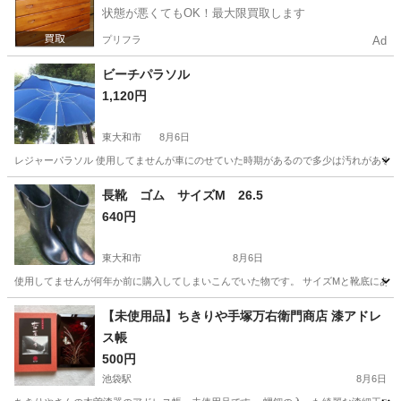
状態が悪くてもOK！最大限買取します
プリフラ
Ad
ビーチパラソル
1,120円
東大和市
8月6日
レジャーパラソル 使用してませんが車にのせていた時期があるので多少は汚れがあるかもし
東京
東大和市
家庭用品
長靴 ゴム サイズM 26.5
640円
東大和市
8月6日
使用してませんが何年か前に購入してしまいこんでいた物です。 サイズMと靴底にあります
東京
東大和市
家庭用品
【未使用品】ちきりや手塚万右衛門商店 漆アドレ
ス帳
500円
池袋駅
8月6日