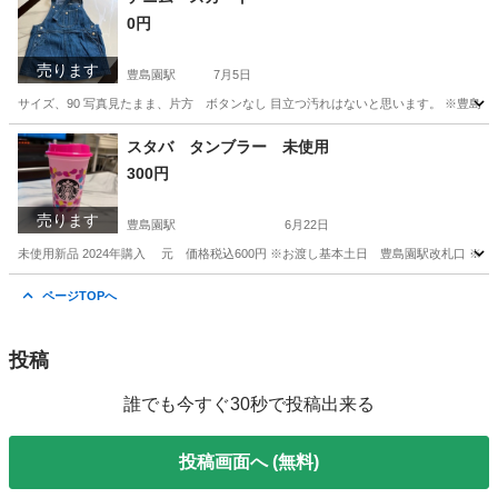
0円
売ります
豊島園駅
7月5日
サイズ、90 写真見たまま、片方 ボタンなし 目立つ汚れはないと思います。 ※豊島
東京
練馬区
豊島園駅
キッズ用品
ボタン
スタバ タンブラー 未使用
300円
売ります
豊島園駅
6月22日
未使用新品 2024年購入 元 価格税込600円 ※お渡し基本土日 豊島園駅改札口 ※
東京
練馬区
豊島園駅
その他
スタバ
ページTOPへ
投稿
誰でも今すぐ30秒で投稿出来る
投稿画面へ (無料)