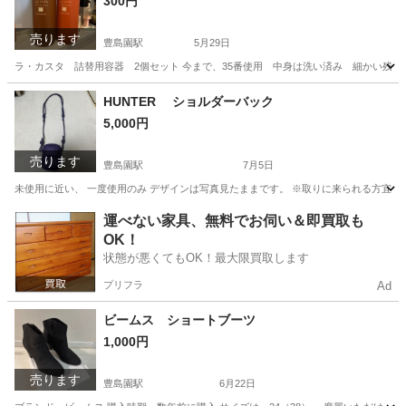
300円
売ります
豊島園駅
5月29日
ラ・カスタ 詰替用容器 2個セット 今まで、35番使用 中身は洗い済み 細かい残
東京
練馬区
豊島園駅
ヘアケア
容器
HUNTER ショルダーバック
5,000円
売ります
豊島園駅
7月5日
未使用に近い、 一度使用のみ デザインは写真見たままです。 ※取りに来られる方宜しく
東京
練馬区
豊島園駅
バッグ
ショルダーバック
運べない家具、無料でお伺い＆即買取も
OK！
状態が悪くてもOK！最大限買取します
プリフラ
Ad
ビームス ショートブーツ
1,000円
売ります
豊島園駅
6月22日