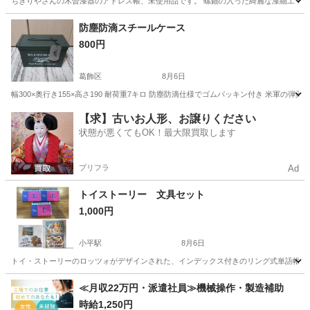
ちきりやさんの木曽漆器のアドレス帳、未使用品です。 螺鈿の入った綺麗な漆細工です。 箱入り未使用
東京
豊島区
池袋駅
手帳
商店
防塵防滴スチールケース
800円
葛飾区
8月6日
幅300×奥行き155×高さ190 耐荷重7キロ 防塵防滴仕様でゴムパッキン付き 米軍の弾
東京
葛飾区
家庭用品
ケース
【求】古いお人形、お譲りください
状態が悪くてもOK！最大限買取します
プリフラ
Ad
トイストーリー 文具セット
1,000円
小平駅
8月6日
トイ・ストーリーのロッツォがデザインされた、インデックス付きのリング式単語帳3冊
東京
小平市
小平駅
その他
≪月収22万円・派遣社員≫機械操作・製造補助
時給1,250円