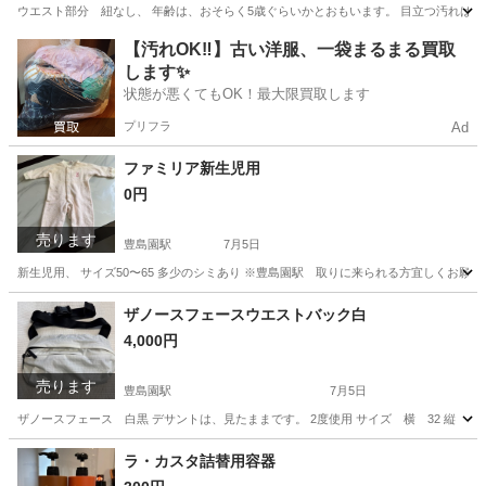
ウエスト部分 紐なし、 年齢は、おそらく5歳ぐらいかとおもいます。 目立つ汚れは
東京
練馬区
豊島園駅
キッズ用品
ミニスカート
【汚れOK‼️】古い洋服、一袋まるまる買取
します✨
状態が悪くてもOK！最大限買取します
プリフラ
Ad
ファミリア新生児用
0円
売ります
豊島園駅
7月5日
新生児用、 サイズ50〜65 多少のシミあり ※豊島園駅 取りに来られる方宜しくお願
東京
練馬区
豊島園駅
ベビー用品
新生児
ザノースフェースウエストバック白
4,000円
売ります
豊島園駅
7月5日
ザノースフェース 白黒 デサントは、見たままです。 2度使用 サイズ 横 32 縦 1
東京
練馬区
豊島園駅
バッグ
ザノースフェース
ラ・カスタ詰替用容器