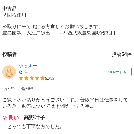
中古品

２回程使用

※取りに来て頂ける方宜しくお願い致します。

豊島園駅　大江戸線出口　a2  西武線豊島園駅改札口
投稿者
投稿
54
件
ゆっきー
女性
フォローする
5.0
(
29
)
身分証
電話番号
ご覧下さいありがとうございます。 普段平日は仕事をして
いる為 返答については お待たせする事...
良い
高野叶子
とっても丁寧な方でした。