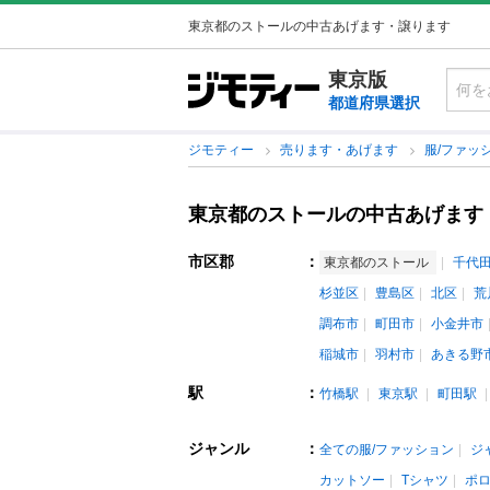
東京都のストールの中古あげます・譲ります
東京版
都道府県選択
ジモティー
売ります・あげます
服/ファッ
東京都のストールの中古あげます
市区郡
：
東京都のストール
千代
杉並区
豊島区
北区
荒
調布市
町田市
小金井市
稲城市
羽村市
あきる野
駅
：
竹橋駅
東京駅
町田駅
ジャンル
：
全ての服/ファッション
ジ
カットソー
Tシャツ
ポ