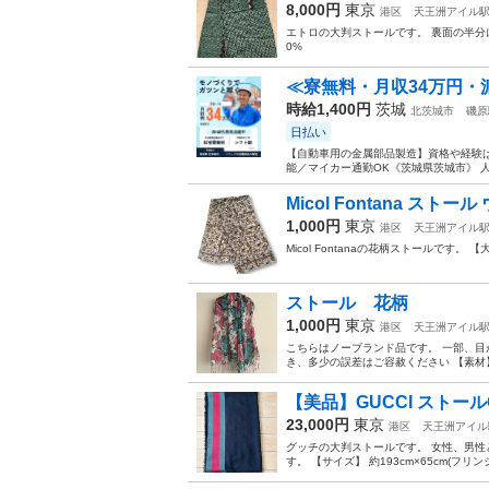
8,000円
東京
港区
天王洲アイル
エトロの大判ストールです。 裏面の半分に
0%
≪寮無料・月収34万円・
時給1,400円
茨城
北茨城市
磯原
日払い
【自動車用の金属部品製造】資格や経験は
能／マイカー通勤OK《茨城県茨城市》 人
Micol Fontana ストー
1,000円
東京
港区
天王洲アイル
Micol Fontanaの花柄ストールです。
ストール 花柄
1,000円
東京
港区
天王洲アイル
こちらはノーブランド品です。 一部、目が
き、多少の誤差はご容赦ください 【素材】
【美品】GUCCI ストー
23,000円
東京
港区
天王洲アイル
グッチの大判ストールです。 女性、男性
す。 【サイズ】 約193cm×65cm(フリン