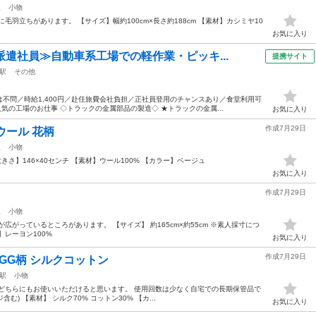
駅
小物
毛羽立ちがあります。 【サイズ】幅約100cm×長さ約188cm 【素材】カシミヤ10
お気に入り
派遣社員≫自動車系工場での軽作業・ピッキ...
提携サイト
駅
その他
不問／時給1,400円／赴任旅費会社負担／正社員登用のチャンスあり／食堂利用可
気の工場のお仕事 ◇トラックの金属部品の製造◇ ★トラックの金属...
お気に入り
作成7月29日
ル ウール 花柄
駅
小物
 【大きさ】146×40センチ 【素材】ウール100% 【カラー】ベージュ
お気に入り
作成7月29日
駅
小物
広がっているところがあります。 【サイズ】 約165cm×約55cm ※素人採寸につ
レーヨン100%
お気に入り
作成7月29日
ルGG柄 シルクコットン
駅
小物
どちらにもお使いいただけると思います。 使用回数は少なく自宅での長期保管品で
ジ含む) 【素材】 シルク70% コットン30% 【カ...
お気に入り