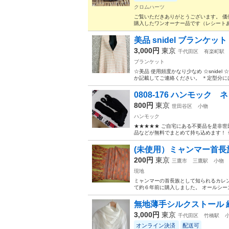
クロムハーツ
ご覧いただきありがとうございます。 価
購入したワンオーナー品です（レシートあ
美品 snidel ブランケ
3,000円
東京
千代田区
有楽町駅
ブランケット
☆美品 使用頻度かなり少なめ ☆snidel
か記載してご連絡ください。 ＊定型分に
0808-176 ハンモック
800円
東京
世田谷区
小物
ハンモック
★★★★★ ご自宅にある不要品を是非世
品などが無料でまとめて持ち込めます！ ※詳細
(未使用）ミャンマー首長
200円
東京
三鷹市
三鷹駅
小物
現地
ミャンマーの首長族として知られるカレン
て約６年前に購入しました。 オールシー
無地薄手シルクストール 絹
3,000円
東京
千代田区
竹橋駅
オンライン決済
配送可