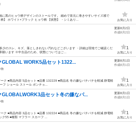
物
白地に黒のヒョウ柄デザインのストールです。 細めで首元に巻きやすいサイズ感で
ー・柄】 ホワイト×ブラック ヒョウ柄 【状態】 ・シミあり...
お気に入り
更新8月2日
作成8月2日
1
用に伴う多少のスレ、キズ、落としきれない汚れなどございます ・詳細は現地でご確認くだ
願います ※中古品のため、状態についてはご...
お気に入り
更新8月1日
OBAL WORK5品セット1322...
作成8月1日
小物
1
ワーク ■商品内容 5品セット ■品番 132229 ■商品名 冬の嫌なパチパチを軽減 静電軽
フ ショール ストール ポンチョ...
お気に入り
更新8月1日
LOBALWORK3品セット冬の嫌なパ...
作成8月1日
小物
1
ワーク ■商品内容 3品セット ■品番 132224 ■商品名 冬の嫌なパチパチを軽減 静電軽
5 ■種類 マフラー スカーフ ...
お気に入り