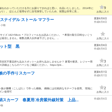
9
値をわかっていただける方にお譲りできればと思い、出品いたしました。 2014年に
り）。 ほとんど使用せずに自宅保管していたため、状態は非常に良...
お気に入り
更新8月8日
ット スナイデル ストール マフラー
作成8月8日
小物
 ☆サイズ 162×58cm ＊プロフィールをお読みください。 ＊希望の取引日時をいくつ
は返信しません。複数点購入以外値下げしません。...
お気に入り
更新8月8日
 ネット型 黒
作成8月8日
3
田谷区不要品持ち込みスポットへお持ち込みしませんか？ 家電や家具、レジャー用
はこちらのページをご確認ください。 https://jmt...
お気に入り
更新8月7日
族の手作りスカーフ
作成8月7日
2
族が腰機（こしばた）で作った織物。 織物には伝統的なモチーフを使用。 現地に
ズン使用可
お気に入り
作成8月6日
スカーフ 春夏用 冷房紫外線対策 上品...
小物