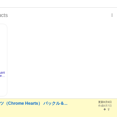
更新8月9日
Chrome Hearts） バックル＆...
作成8月7日