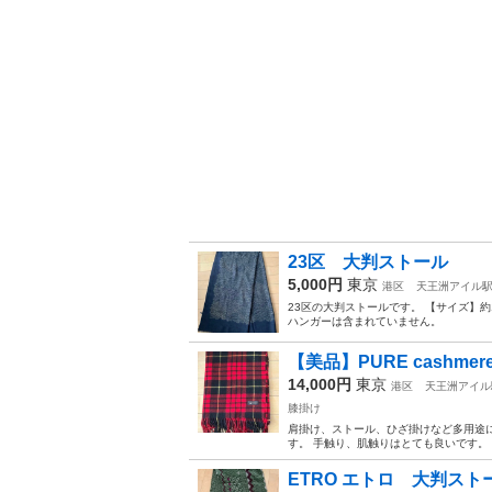
23区 大判ストール
5,000円
東京
港区
天王洲アイル
23区の大判ストールです。 【サイズ】約
ハンガーは含まれていません。
【美品】PURE cashm
14,000円
東京
港区
天王洲アイル
膝掛け
肩掛け、ストール、ひざ掛けなど多用途に
す。 手触り、肌触りはとても良いです。 【サ
ETRO エトロ 大判スト