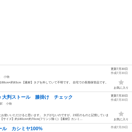
更新7月30日
作成7月30日
駅
小物
188cm×約93cm 【素材】タグを外していて不明です。 自宅での長期保管品です。
お気に入り
更新7月30日
ere 大判ストール 膝掛け チェック
作成7月30日
駅
小物
お使いいただけると思います。 タグがないのですが、23区のものと記憶していま
イズ】約180cm×約70cm(フリンジ除く) 【素材】カシミ...
お気に入り
作成7月29日
ール カシミヤ100%