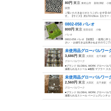
80円
東京
東村山市
新秋津駅
小
状態
ご覧いただきありがとうございます😊 
す。 【サイズ】 約170×29cm 【カラ
0802-058 パレオ
800円
東京
世田谷区
小物
パレオ
0802-058 パレオ 【状態】 ・使
さい ・お値引きは出来かねますのでご了承
未使用品グローバルワークGL
3,686円
東京
大田区
北千束駅
グローバルワーク
■ブランド GLOBAL WORK グローバル
減着られるストール ■種類 マフラー スカー
未使用品グローバルワークG
2,560円
東京
大田区
北千束駅
グローバルワーク
■ブランド GLOBAL WORK グローバル
減着られるストール ベージュグレンチェック5