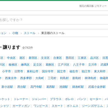
地元の掲示板 ジモティー
ション
小物
ストール
東京都のストール
・譲ります
全742件
田区
中央区
港区
新宿区
文京区
台東区
墨田区
江東区
品川区
目
川区
板橋区
練馬区
足立区
葛飾区
江戸川区
八王子市
立川市
武蔵
小平市
日野市
東村山市
国分寺市
国立市
福生市
狛江市
東大和市
市
西東京市
西多摩郡
大島町
三宅村
利島村
新島村
神津島村
御蔵
新小岩駅
西台駅
高円寺駅
葛西駅
池袋駅
錦糸町駅
武蔵小金井駅
ャケット
トレーナー
ジャンパー
ブラウス
ボレロ
パンツ
セーター
パ
ロシャツ
カーディガン
ワンピース
スカート
ボトムス
ジーンズ/デニム