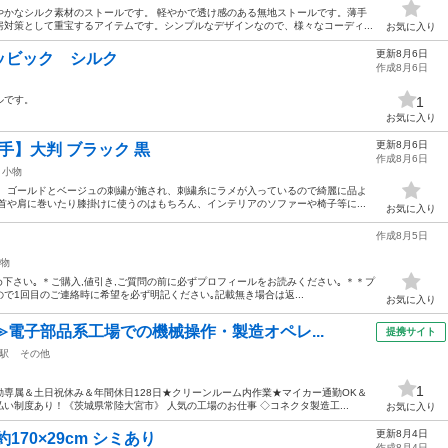
やかなシルク素材のストールです。 軽やかで透け感のある無地ストールです。薄手
対策として重宝するアイテムです。シンプルなデザインなので、様々なコーディ...
お気に入り
更新8月6日
ッビック シルク
作成8月6日
ルです。
1
お気に入り
更新8月6日
厚手】大判 ブラック 黒
作成8月6日
小物
。 ゴールドとベージュの刺繍が施され、刺繍糸にラメが入っているので綺麗に品よ
首や肩に巻いたり膝掛けに使うのはもちろん、インテリアのソファーや椅子等に...
お気に入り
作成8月5日
物
下さい｡ ＊ご購入,値引き,ご質問の前に必ずプロフィールをお読みください｡ ＊＊プ
で1回目のご連絡時に希望を必ず明記ください｡記載無き場合は返...
お気に入り
≫電子部品系工場での機械操作・製造オペレ...
提携サイト
駅
その他
1
専属＆土日祝休み＆年間休日128日★クリーンルーム内作業★マイカー通勤OK＆
い制度あり！《茨城県常陸大宮市》 人気の工場のお仕事 ◇コネクタ製造工...
お気に入り
更新8月4日
170×29cm シミあり
作成8月4日