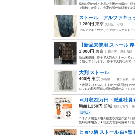
繊細な透け感と上品な光沢が特徴の、軽
で肌触りが良く、春夏の紫外線対策や冷房
ストール アルファキュ
1,280円
東京
大田区
小物
アルファキュウブリックのシルクストー
【新品未使用 ストール 
1,000円
東京
世田谷区
尾山台駅
新品未使用、厚手で大判のストールです
く魅せてくれます。 厚手で大判なので、
大判 ストール
400円
東京
渋谷区
千駄ケ谷駅
小
＊定型文,まだありますか?の質問はおやめ
ロフにお取引可能な日時場所がありますの
≪月収22万円・派遣社員
時給1,250円
茨城
常陸大宮市
静
日払い
コネクタ製造工場の検査や測定作業！日勤
無料駐車場あり★就業先食堂利用可！日払
ヒョウ柄 ストール 白×黒 約