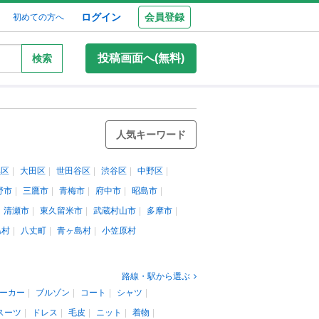
ログイン
会員登録
初めての方へ
投稿画面へ(無料)
検索
人気キーワード
黒区
大田区
世田谷区
渋谷区
中野区
野市
三鷹市
青梅市
府中市
昭島市
清瀬市
東久留米市
武蔵村山市
多摩市
島村
八丈町
青ヶ島村
小笠原村
路線・駅から選ぶ
ーカー
ブルゾン
コート
シャツ
スーツ
ドレス
毛皮
ニット
着物