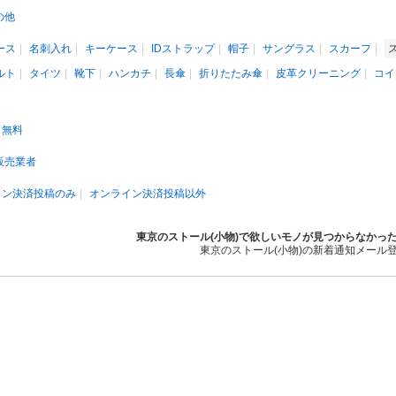
の他
ース
名刺入れ
キーケース
IDストラップ
帽子
サングラス
スカーフ
ルト
タイツ
靴下
ハンカチ
長傘
折りたたみ傘
皮革クリーニング
コイ
無料
販売業者
イン決済投稿のみ
オンライン決済投稿以外
東京のストール(小物)で欲しいモノが見つからなかっ
東京のストール(小物)の新着通知メール