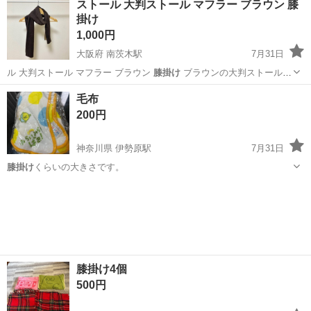
ストール 大判ストール マフラー ブラウン 膝
丸洗い可。
掛け
1,000円
大阪府 南茨木駅
7月31日
ル 大判ストール マフラー ブラウン
膝掛け
ブラウンの大判ストールで
す。 柔ら…
大阪
茨木市
南茨木駅
服/ファッション
膝掛け
毛布
200円
神奈川県 伊勢原駅
7月31日
膝掛け
くらいの大きさです。
神奈川
伊勢原市
伊勢原駅
ベビー用品
膝掛け4個
500円