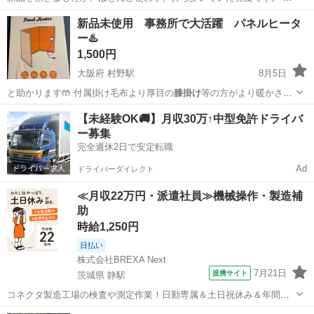
回洗濯してます。 今後も使わないので、いかがですか？
神奈川
南足柄市
和田河原駅
ベビー用品
新品未使用 事務所で大活躍 パネルヒータ
ー♨️
1,500円
大阪府 村野駅
8月5日
と助かります🤲 付属掛け毛布より厚目の
膝掛け
等の方がより暖かさが
増します✨ 温度調…
大阪
枚方市
村野駅
家電
ヒーター
【未経験OK🚚】月収30万↑中型免許ドライバ
ー募集
完全週休2日で安定転職
Ad
ドライバーダイレクト
≪月収22万円・派遣社員≫機械操作・製造補
助
時給1,250円
日払い
株式会社BREXA Next
7月21日
提携サイト
茨城県 静駅
コネクタ製造工場の検査や測定作業！日勤専属＆土日祝休み＆年間休
日128日★クリーンルーム内作業★マイカー通勤OK＆無料駐車場あり
茨城
常陸大宮市
静駅
その他