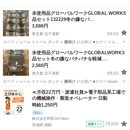
未使用品グローバルワークGLOBAL WORK5
品セット132229冬の嫌なパ…
3,686円
東京都 北千束駅
8月1日
カーフ ショール ストール ポンチョ
膝掛け
ひざ掛け ■カラー イエロ
ー 黄色…
東京
大田区
北千束駅
小物
グローバルワーク
未使用品グローバルワークGLOBALWORK3
品セット冬の嫌なパチパチを軽減 …
2,560円
東京都 北千束駅
8月1日
カーフ ショール ストール ポンチョ
膝掛け
ひざ掛け ■カラー brown
ブ…
東京
大田区
北千束駅
小物
グローバルワーク
≪月収22万円・派遣社員≫電子部品系工場で
の機械操作・製造オペレーター 日勤
時給1,250円
日払い
株式会社BREXA Next
7月21日
提携サイト
茨城県 静駅