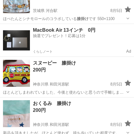
茨城県 河合駅
8月5日
ほぺたんとシナモロールのコラボしている
膝掛け
です 550×1100
茨城
常陸太田市
河合駅
寝具
MacBook Air 13インチ 0円
抽選でプレゼント！応募は1分
Ad
くらしノート
スヌーピー 膝掛け
200円
神奈川県 和田河原駅
8月5日
ほとんどしまわれていました、今後と使わないと思うので手離しま
す。
神奈川
南足柄市
和田河原駅
その他
おくるみ 膝掛け
200円
神奈川県 和田河原駅
8月5日
新品を頂きましたが、ほとんど使わず、持ち歩いていた程度です。 数