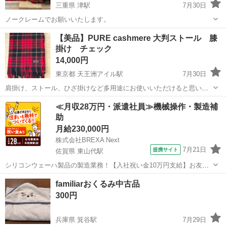
三重県 津駅
7月30日
ノークレームでお願いいたします。
三重
津市
津駅
その他
膝掛け
【美品】PURE cashmere 大判ストール 膝
掛け チェック
14,000円
東京都 天王洲アイル駅
7月30日
肩掛け、ストール、ひざ掛けなど多用途にお使いいただけると思いま
す。 タグがないのですが、23区のものと記憶しています。 手触り、肌
東京
港区
天王洲アイル駅
小物
膝掛け
≪月収28万円・派遣社員≫機械操作・製造補
触りはとても良いです。 【サイズ】約180cm×約70cm(フリンジ除く)
助
【素材】カシミ...
月給230,000円
株式会社BREXA Next
7月21日
提携サイト
佐賀県 東山代駅
シリコンウェーハ製品の製造業務！【入社祝い金10万円支給】お友達
やカップルとの応募OK◎年間休日129日＆休出なしでプライベート充
佐賀
伊万里市
東山代駅
その他
familiarおくるみ中古品
実♪業務はクリーンルームで快適作業◎自社正社員登用制度あり★1食
300円
300円～の格安食堂あり！《佐...
兵庫県 箕谷駅
7月29日