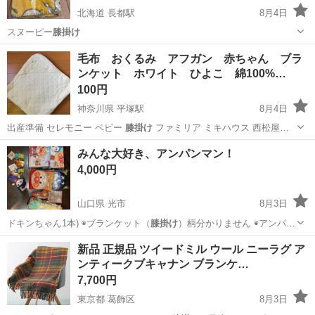
北海道 長都駅
8月4日
スヌーピー
膝掛け
北海道
千歳市
長都駅
その他
毛布 おくるみ アフガン 赤ちゃん ブラ
ンケット ホワイト ひよこ 綿100%…
100円
神奈川県 平塚駅
8月4日
出産準備 セレモニー ベビー
膝掛け
ファミリア ミキハウス 西松屋…
神奈川
平塚市
平塚駅
ベビー用品
ひよこ
みんな大好き、アンパンマン！
4,000円
山口県 光市
8月3日
ドキンちゃん1本) ◉ブランケット（
膝掛け
）柄分かりません ◉アンパン
マンボア…
山口
光市
おもちゃ
アンパンマン
新品 正規品 ツイードミル ウール ニーラグ ア
ンティークブキャナン ブランケ…
7,700円
東京都 葛飾区
8月3日