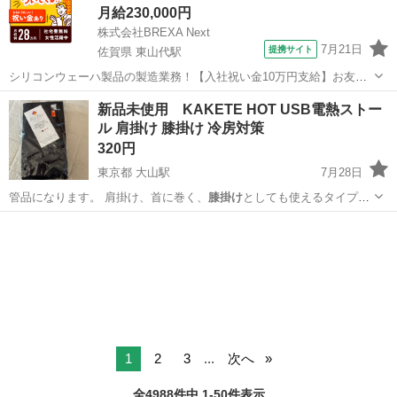
月給230,000円
株式会社BREXA Next
7月21日
提携サイト
佐賀県 東山代駅
シリコンウェーハ製品の製造業務！【入社祝い金10万円支給】お友達
やカップルとの応募OK◎年間休日129日＆休出なしでプライベート充
佐賀
伊万里市
東山代駅
その他
新品未使用 KAKETE HOT USB電熱ストー
実♪業務はクリーンルームで快適作業◎自社正社員登用制度あり★1食
ル 肩掛け 膝掛け 冷房対策
300円～の格安食堂あり！《佐...
320円
東京都 大山駅
7月28日
管品になります。 肩掛け、首に巻く、
膝掛け
としても使えるタイプな
ので、 冬の防寒…
東京
板橋区
大山駅
家庭用品
電熱
1
2
3
...
次へ
全4988件中 1-50件表示