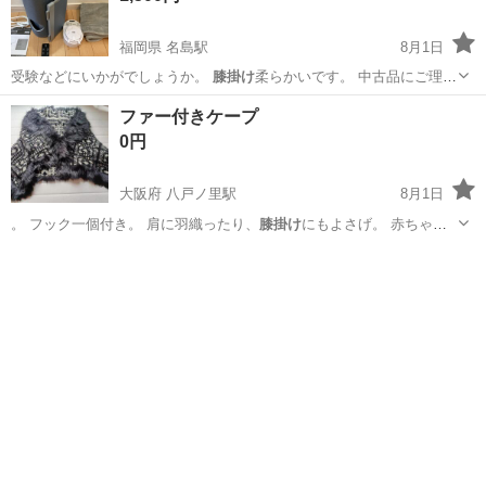
福岡県 名島駅
8月1日
受験などにいかがでしょうか。
膝掛け
柔らかいです。 中古品にご理解
いただけ…
福岡
福岡市
名島駅
季節、空調家電
ファー付きケープ
0円
大阪府 八戸ノ里駅
8月1日
。 フック一個付き。 肩に羽織ったり、
膝掛け
にもよさげ。 赤ちゃん
のベビーカーにも…
大阪
東大阪市
八戸ノ里駅
カーディガン