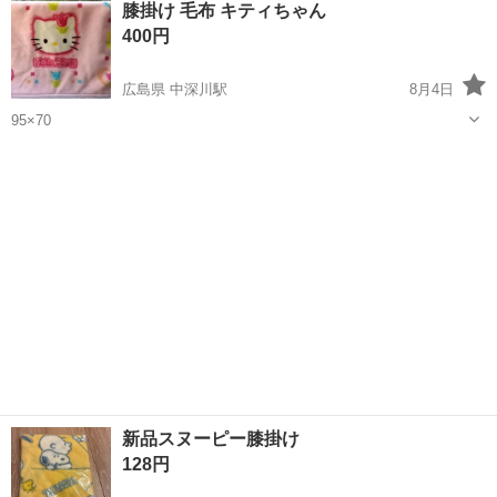
膝掛け 毛布 キティちゃん
★就業先食堂利用可！日払い制度あり！《茨城県常陸大宮市》 人気の
400円
工場のお仕事 ◇コネクタ製造工...
広島県 中深川駅
8月4日
95×70
広島
広島市
中深川駅
寝具
膝掛け
新品スヌーピー膝掛け
128円