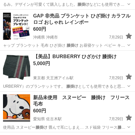
るみ。デザインが可愛くて購入しました。
膝掛け
などにも使用できま
す。たくさん洗濯して…
兵庫
神戸市
箕谷駅
キッズ用品
GAP 非売品 ブランケット ひざ掛け カラフル
ロゴ おしゃれ レインボー
600円
沖縄県 沖縄市
7月29日
ャップ ブランケット 毛布 ひざ掛け
膝掛け
お昼寝ケット ベビー キッ
ズ ソファ…
沖縄
沖縄市
寝具
【美品】BURBERRY ひざかけ 膝掛け
5,000円
東京都 天王洲アイル駅
7月29日
URBERRY）のブランケットです。
膝掛け
としても使用できると思い
ます。 【カ…
東京
港区
天王洲アイル駅
小物
新品未使用 スヌーピー 膝掛け フリース
毛布
600円
愛知県 佐古木駅
7月29日
使用品 スヌーピー
膝掛け
畳んで耳にしまえ… スド福袋 フリース
膝掛
け