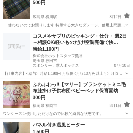
500円
広島県 横川駅
8月2日
使わないのでお譲りします 特筆する大きなダメージ、使用上問題の
あるダメージはありませんのでまだまだご使用いただけます 店やネッ
広島
広島市
横川駅
小物
膝掛け
コスメやサプリのピッキング・仕分・ 週2日
トで買うよりお得です なお、一般的な認識で目立たないと判断したダ
～相談OK/軽いものだけ/空調完備で快…
メージ（小傷や擦れ...
時給1,190円
株式会社ホットスタッフ熊谷
埼玉県 行田市
スポンサー：求人ボックス
07月10日
【仕事内容】<給与> 時給1,190円 月収例<月収10万円以上可> 月収例:
時給×5.75h×15日=102,638円 1日の実働8時間以降の時給:1,488円 給料
アルバイト・パート / 派遣社員
ふわふわっ‼️【マリー】ブランケットミニ毛
日:毎月末日 スグにお金がほしい方は!! <日払い/即払い/週...
布膝掛け子供布団ベビーベッド保育園幼…
300円
福岡県 福岡市
8月1日
ワンシーズン使用しただけなので比較的綺麗な状態です。
福岡
福岡市
寝具
状態
パネル付き温風ヒーター
1,500円