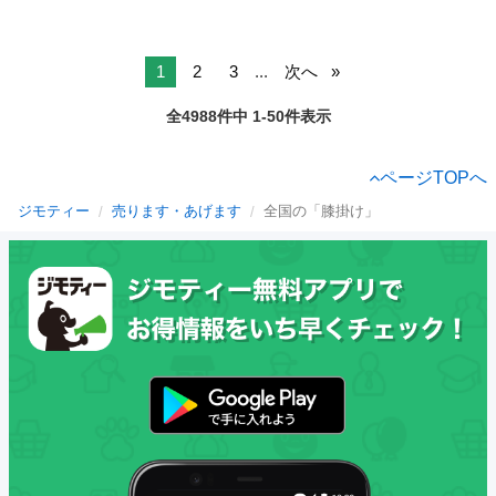
1
2
3
...
次へ
全4988件中 1-50件表示
ページTOPへ
ジモティー
売ります・あげます
全国の「膝掛け」