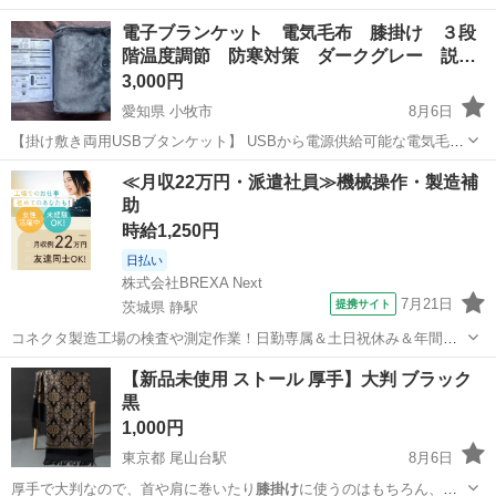
電子ブランケット 電気毛布 膝掛け ３段
階温度調節 防寒対策 ダークグレー 説…
3,000円
愛知県 小牧市
8月6日
【掛け敷き両用USBブタンケット】 USBから電源供給可能な電気毛
布。100×74cmの大きめながらも扱いやすいサイズで、ひざ掛けとして
愛知
小牧市
季節、空調家電
≪月収22万円・派遣社員≫機械操作・製造補
はもちろん、肩に羽織ったり、冷えやすい足元に覆ったり、腰を暖め
助
たりする敷き毛布としても...
時給1,250円
日払い
株式会社BREXA Next
7月21日
提携サイト
茨城県 静駅
コネクタ製造工場の検査や測定作業！日勤専属＆土日祝休み＆年間休
日128日★クリーンルーム内作業★マイカー通勤OK＆無料駐車場あり
茨城
常陸大宮市
静駅
その他
【新品未使用 ストール 厚手】大判 ブラック
★就業先食堂利用可！日払い制度あり！《茨城県常陸大宮市》 人気の
黒
工場のお仕事 ◇コネクタ製造工...
1,000円
東京都 尾山台駅
8月6日
厚手で大判なので、首や肩に巻いたり
膝掛け
に使うのはもちろん、イ