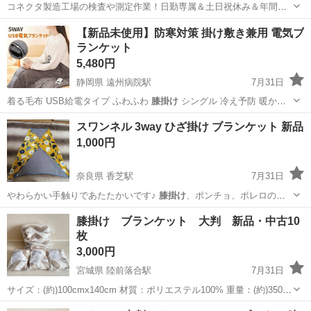
コネクタ製造工場の検査や測定作業！日勤専属＆土日祝休み＆年間休
日128日★クリーンルーム内作業★マイカー通勤OK＆無料駐車場あり
茨城
常陸大宮市
静駅
その他
【新品未使用】防寒対策 掛け敷き兼用 電気ブ
★就業先食堂利用可！日払い制度あり！《茨城県常陸大宮市》 人気の
ランケット
工場のお仕事 ◇コネクタ製造工...
5,480円
静岡県 遠州病院駅
7月31日
着る毛布 USB給電タイプ ふわふわ
膝掛け
シングル 冷え予防 暖かい
冬用 電…
静岡
浜松市
遠州病院駅
その他
ブランケット
スワンネル 3way ひざ掛け ブランケット 新品
1,000円
奈良県 香芝駅
7月31日
やわらかい手触りであたたかいです♪
膝掛け
、ポンチョ、ボレロの
3wayタイプ 子…
奈良
香芝市
香芝駅
家庭用品
ブランケット
膝掛け ブランケット 大判 新品・中古10
枚
3,000円
宮城県 陸前落合駅
7月31日
サイズ：(約)100cmx140cm 材質：ポリエステル100% 重量：(約)350g
新品 : 3枚 中古 : 7枚 計 10枚 肌触りの良い大判ブランケットです。
宮城
仙台市
陸前落合駅
その他