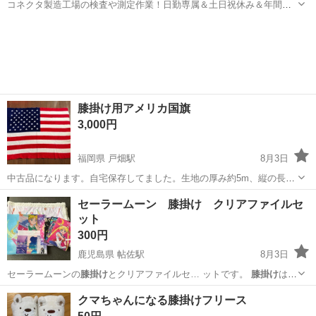
コネクタ製造工場の検査や測定作業！日勤専属＆土日祝休み＆年間休
日128日★クリーンルーム内作業★マイカー通勤OK＆無料駐車場あり
茨城
常陸大宮市
静駅
その他
★就業先食堂利用可！日払い制度あり！《茨城県常陸大宮市》 人気の
工場のお仕事 ◇コネクタ製造工...
膝掛け用アメリカ国旗
3,000円
福岡県 戸畑駅
8月3日
中古品になります。自宅保存してました。生地の厚み約5m、縦の長さ
約、110㎝、横の長さ約140㎝です。平成初期位のレトロな商品です。
福岡
北九州市
戸畑駅
カーペット/マット/ラグ
国旗
セーラームーン 膝掛け クリアファイルセ
良かったら宜しくお願い致します。
ット
300円
鹿児島県 帖佐駅
8月3日
セーラームーンの
膝掛け
とクリアファイルセ… ットです。
膝掛け
はあ
まり使用してな…
鹿児島
姶良市
帖佐駅
その他
膝掛け
クマちゃんになる膝掛けフリース