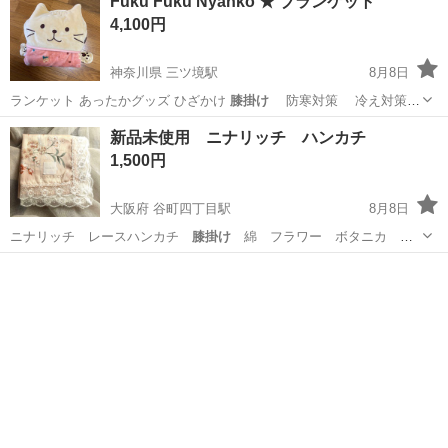
Fuku Fuku Nyanko ★ ブランケット
4,100円
神奈川県 三ツ境駅
8月8日
ランケット あったかグッズ ひざかけ
膝掛け
防寒対策 冷え対策
冬 人気
神奈川
横浜市
三ツ境駅
生活雑貨
ブランケット
新品未使用 ニナリッチ ハンカチ
1,500円
大阪府 谷町四丁目駅
8月8日
ニナリッチ レースハンカチ
膝掛け
綿 フラワー ボタニカ ピ
ンク 冠婚…
大阪
大阪市
谷町四丁目駅
小物