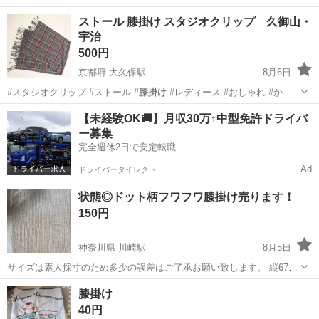
ンテリアのソファ…
東京
世田谷区
尾山台駅
小物
ストール 膝掛け スタジオクリップ 久御山・
宇治
500円
京都府 大久保駅
8月6日
#スタジオクリップ #ストール #
膝掛け
#レディース #おしゃれ #かわ
いい…
京都
宇治市
大久保駅
スカート
スタジオ
【未経験OK🚚】月収30万↑中型免許ドライバ
ー募集
完全週休2日で安定転職
Ad
ドライバーダイレクト
状態◎ドット柄フワフワ膝掛け売ります！
150円
神奈川県 川崎駅
8月5日
サイズは素人採寸のため多少の誤差はご了承お願い致します。 縦67セ
ンチ 横90センチ 他の商品も併せてご購入いただける方を優先的にお譲
神奈川
川崎市
川崎駅
その他
膝掛け
膝掛け
りいたしますが、よろしくお願いします。 また、お引渡し後は如何な
40円
る理由がありましても返...