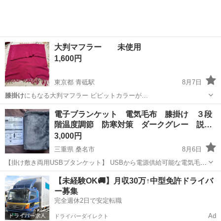
大判マフラー 未使用
1,600円
東京都 青砥駅
8月7日
膝掛け
にもなる大判マフラー ビビットカラーが…
東京
葛飾区
青砥駅
小物
膝掛け
電子ブランケット 電気毛布 膝掛け ３段
階温度調節 防寒対策 ダークグレー 説…
3,000円
三重県 桑名市
8月6日
【掛け敷き両用USBブタンケット】 USBから電源供給可能な電気毛
布。100×74cmの大きめながらも扱いやすいサイズで、ひざ掛けとして
三重
桑名市
季節、空調家電
【未経験OK🚚】月収30万↑中型免許ドライバ
はもちろん、肩に羽織ったり、冷えやすい足元に覆ったり、腰を暖め
ー募集
たりする敷き毛布としても...
完全週休2日で安定転職
Ad
ドライバーダイレクト