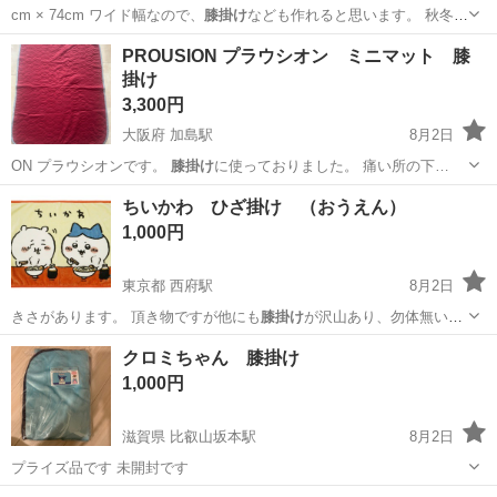
cm × 74cm ワイド幅なので、
膝掛け
なども作れると思います。 秋冬物
の試作…
東京
台東区
西日暮里駅
その他
PROUSION プラウシオン ミニマット 膝
掛け
3,300円
大阪府 加島駅
8月2日
ON プラウシオンです。
膝掛け
に使っておりました。 痛い所の下…
大阪
大阪市
加島駅
その他
ちいかわ ひざ掛け （おうえん）
1,000円
東京都 西府駅
8月2日
きさがあります。 頂き物ですが他にも
膝掛け
が沢山あり、勿体無いの
もあって、普段乗…
東京
府中市
西府駅
その他
クロミちゃん 膝掛け
1,000円
滋賀県 比叡山坂本駅
8月2日
プライズ品です 未開封です
滋賀
大津市
比叡山坂本駅
寝具
クロミ