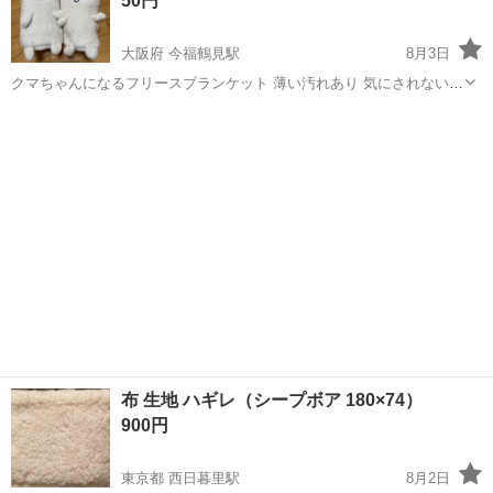
50円
大阪府 今福鶴見駅
8月3日
クマちゃんになるフリースブランケット 薄い汚れあり 気にされない方
お願い致します
大阪
大阪市
今福鶴見駅
その他
膝掛け
布 生地 ハギレ（シープボア 180×74）
900円
東京都 西日暮里駅
8月2日