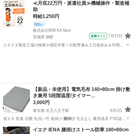
≪月収22万円・派遣社員≫機械操作・製造補
助
時給1,250円
日払い
株式会社BREXA Next
7月21日
提携サイト
茨城県 静駅
コネクタ製造工場の検査や測定作業！日勤専属＆土日祝休み＆年間休
日128日★クリーンルーム内作業★マイカー通勤OK＆無料駐車場あり
茨城
常陸大宮市
静駅
その他
★就業先食堂利用可！日払い制度あり！《茨城県常陸大宮市》 人気の
工場のお仕事 ◇コネクタ製造工...
【新品・未使用】電気毛布 140×80cm 掛け敷
き兼用 5段階温度/タイマー…
3,000円
東京都 京王八王子駅
8月2日
省エネ 防臭 抗菌 丸洗い可 肩掛け
膝掛け
毛玉なし 暖房器具 PSE認証
(グ…
東京
八王子市
京王八王子駅
寝具
タイマー
イエナ IENA 膝掛けストール防寒 180×60cm