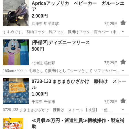
愛知
弥富市
佐古木駅
その他
膝掛け
Apricaアップリカ ベビーカー ガルーンエ
ア
2,000円
兵庫県 甲子園駅
7月29日
すすめです。 荷物フック、靴フック、
膝掛け
フック、雨カバー（未使
用） おつけしま…
兵庫
西宮市
甲子園駅
ベビー用品
[手稲区]ディズニーフリース
500円
北海道 稲穂駅
7月29日
150cm×200cm 毛布として
膝掛け
としてシーツとして ソファカバーと
して…
北海道
札幌市
稲穂駅
寝具
ブランケット
0728-133 まきまきひざかけ 膝掛け ストー
ル
1,000円
千葉県 千葉市
7月28日
0728-133 まきまきひざかけ
膝掛け
ストール 【状態】 ・使…
千葉
千葉市
寝具
膝掛け
≪月収28万円・派遣社員≫機械操作・製造補
助