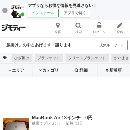
アプリならお得な情報を見逃さない！
インストール
アプリで開く
全国
検索
ログイン
投稿
「膝掛け」の中古あげます・譲ります
人気キーワード
ひざ掛け
ブランケット
フリースブランケット
かいまき
エリア
カテゴリ
詳細
新着順
MacBook Air 13インチ 0円
抽選でプレゼント！応募は1分