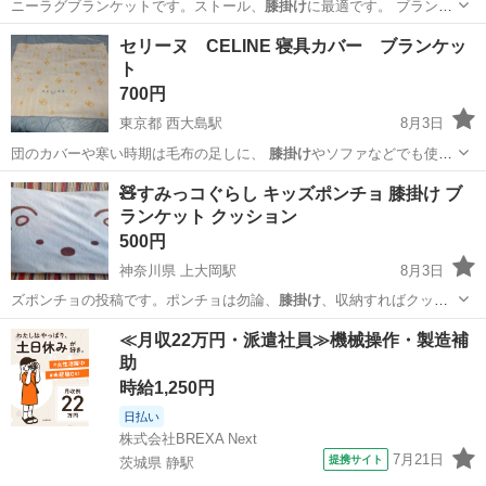
ニーラグブランケットです。ストール、
膝掛け
に最適です。 ブランケ
ット ニーラグ…
東京
葛飾区
服/ファッション
バレンシアガ
セリーヌ CELINE 寝具カバー ブランケッ
ト
700円
東京都 西大島駅
8月3日
団のカバーや寒い時期は毛布の足しに、
膝掛け
やソファなどでも使え
るブランケットです…
東京
江東区
西大島駅
寝具
🧸すみっコぐらし キッズポンチョ 膝掛け ブ
ランケット クッション
500円
神奈川県 上大岡駅
8月3日
ズポンチョの投稿です。ポンチョは勿論、
膝掛け
、収納すればクッシ
ョンにもなり色々使え…
神奈川
横浜市
上大岡駅
小物
すみっコぐらし
≪月収22万円・派遣社員≫機械操作・製造補
助
時給1,250円
日払い
株式会社BREXA Next
7月21日
提携サイト
茨城県 静駅