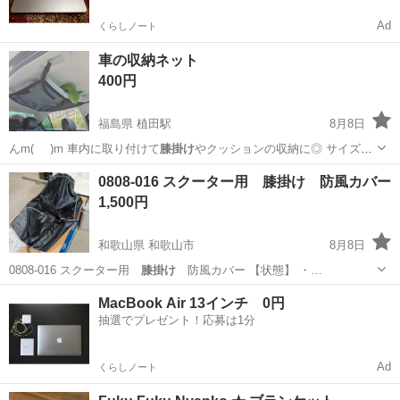
Ad
くらしノート
車の収納ネット
400円
福島県 植田駅
8月8日
んm(_ _)m 車内に取り付けて
膝掛け
やクッションの収納に◎ サイズが
合…
福島
いわき市
植田駅
内装、インテリア
ネット
0808-016 スクーター用 膝掛け 防風カバー
1,500円
和歌山県 和歌山市
8月8日
0808-016 スクーター用
膝掛け
防風カバー 【状態】 ・…
和歌山
和歌山市
椅子
防風
MacBook Air 13インチ 0円
抽選でプレゼント！応募は1分
Ad
くらしノート