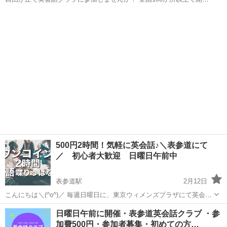
している英会話クラブは20年以上の歴史を持つ老舗の英会話サークル
東京
渋谷区
英会話
クラブ
です。 その都度予約して当日支払いなので、試しに一回参加してみて
ください。 自由が丘...
500円2時間！気軽に英会話♪＼表参道にて
／ 初心者大歓迎 日曜日午前中
表参道駅
2月12日
こんにちは＼(^o^)／ 毎週日曜日に、東京ウィメンズプラザにて英会話
サークルの勉強会があります！ 学生さんから主婦の方まで、毎回多く
東京
渋谷区
表参道駅
英会話
ワンコイン
日曜日午前に開催・表参道英会話クラブ ・参
の方が集まる英会話サークルです。 500円で2時間たっぷり英語でおし
加費500円・参加者募集・初めての方…
ゃべりできま...