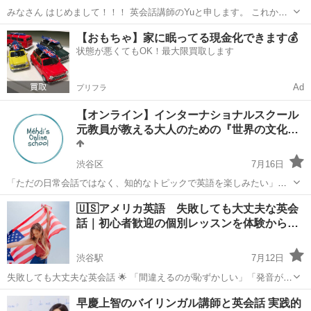
みなさん はじめまして！！！ 英会話講師のYuと申します。 これから
英会話をスタートしたい方にマンツーマン英会話レッスンをいたしま
東京
渋谷区
恵比寿駅
英会話
オンライン
【おもちゃ】家に眠ってる現金化できます💰
す。 場所は品川、目黒、恵比寿のカフェで平日の早朝と夜、土日午前
状態が悪くてもOK！最大限買取します
中でレッス...
Ad
プリフラ
【オンライン】インターナショナルスクール
元教員が教える大人のための『世界の文化…
渋谷区
7月16日
「ただの日常会話ではなく、知的なトピックで英語を楽しみたい」
「世界のニュース、文化、科学の不思議について英語で触れてみた
東京
渋谷区
英会話
文化
🇺🇸アメリカ英語 失敗しても大丈夫な英会
い」 国内外のインターナショナルスクールで、10年にわたり「算数」
話｜初心者歓迎の個別レッスンを体験から…
と「科学」を英語で教えてきた...
渋谷駅
7月12日
失敗しても大丈夫な英会話 🌟 「間違えるのが恥ずかしい」「発音が変
だと思われたらどうしよう」そんな不安から、英語を話す機会を避け
東京
渋谷区
渋谷駅
英会話
レッスン
早慶上智のバイリンガル講師と英会話 実践的
てしまっていませんか？ でも、ちょっと考えてみてください。赤ちゃ