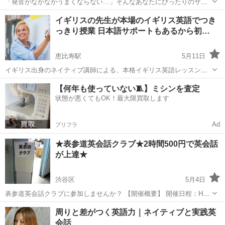
「発音がなかなかうまくならない…」そんなあなたにぴったりのサー
ビスです！ 🔑ポイント🔑 1対1でオーダーメイド学習 TED Talks、映画
東京
渋谷区
英会話
オンライン
イギリスの先生が本場のイギリス英語でつき
で楽しく学習 発音・イントネーションに特化 フィードバ...
っきり授業 日本語サポートもあるから初…
恵比寿駅
5月11日
イギリス出身のネイティブ講師による、本格イギリス英語レッスンで
す。 発音・イントネーション・自然な表現まで、 実際に使われている
東京
渋谷区
恵比寿駅
英会話
イギリス英語
【何年も使っていない🧵】ミシンを査定
リアルなイギリス英語を学ぶことができます。 「全部英語だと不
状態が悪くてもOK！最大限買取します
安…」という方でも安心...
Ad
プリフラ
★表参道英会話クラブ★2時間500円で英会話
が上達★
渋谷区
5月4日
表参道英会話クラブに参加しませんか？ 【開催概要】 開催日程：HP
でご確認ください。 場所：ウィメンズプラザ 値段：500円 英会話クラ
東京
渋谷区
英会話
クラブ
周りと差がつく英語力｜ネイティブと実践英
ブは、英会話が学べる英会話サークルです。 ビジネスマンやＯＬ、学
会話
生、...