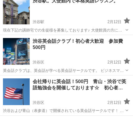
渋谷駅。大使館内で本格英語レッスン。
ある20年以上の歴史を持つ英会話勉強会です。 初心者から上級者まで
どんなレベルでも参...
渋谷駅
2月12日
現在下記の講師宅での生徒様を募集しております♪ 大使館員の方によ
るレッスンは人気ですぐに埋まってしまうので是非お早めにみなさん
東京
渋谷区
渋谷駅
英会話
大使館
渋谷英会話クラブ！初心者大歓迎 参加費
チェックしてください＼(^o^)／ ◆ニュージーランド大使館内に住んで
500円
いる男性講師宅で...
渋谷区
2月12日
英会話クラブは、英会話が学べる英会話サークルです。 ビジネスマン
やＯＬ、学生、主婦、シニアの方など様々な方がいらっしゃいます。
東京
渋谷区
英会話
クラブ
会社帰りに英会話！500円 青山・渋谷で英
英会話レベル別なので自分に合ったレベルで英会話ができますので、
語勉強会を開催しております☆ 初心者…
初心者の方も安心してご...
渋谷区
2月12日
渋谷および青山（表参道）で開催されている英会話サークルです！ 格
安に英会話の勉強会を行っていて、青山イングリッシュクラブは青山
東京
渋谷区
英会話
の英会話サークルとして活動しています。 この英語勉強会は埼玉以外
にも都内、神奈川県の横...