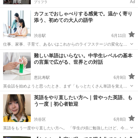
Ad
プリフラ
カフェでおしゃべりする感覚で。温かく寄り
添う、初めての大人の語学
渋谷駅
6月11日
仕事、家事、子育て、あるいはこれからのライフステージの変化な
ど、日々を忙しく、そしてしなやかに生きる女性たちへ。何か新しい
東京
渋谷区
渋谷駅
英会話
海外
難しい単語はいらない。中学生レベルの基本
趣味を始めたい、眠っていた好奇心を呼び覚ましたいと思ったとき、
の言葉で広がる、世界との対話
英会話はあなたの日常をガラリと変える素晴...
恵比寿駅
6月9日
英会話を始めようと思ったとき、まず「もっとたくさん単語を覚えな
きゃ」と分厚い単語帳を買いに走っていませんか。そして、日常のあ
東京
渋谷区
恵比寿駅
英会話
瞬発力
英語をやり直したい方へ｜昔やった英語、も
わただしさの中で暗記が続かず、自分にはまだ早いと諦めてしまう。
う一度｜初心者歓迎
そんなサイクルを繰り返しているとしたら...
渋谷区
6月8日
英語をもう一度やり直したい方へ。 「学生の頃に勉強したけど、今は
ほとんど忘れてしまった」 「英語に苦手意識があって、そのままにな
東京
渋谷区
英会話