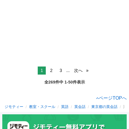
1
2
3
...
次へ
全269件中 1-50件表示
ページTOPへ
ジモティー
教室・スクール
英語
英会話
東京都の英会話
渋