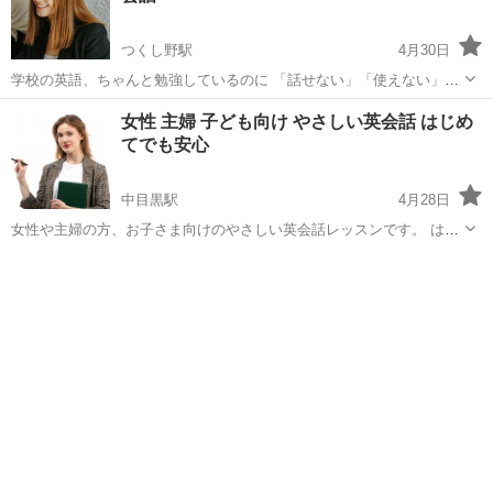
つくし野駅
4月30日
学校の英語、ちゃんと勉強しているのに 「話せない」「使えない」と
感じたことはありませんか？ 本レッスンでは、学校英語の“その先”を
東京
渋谷区
つくし野駅
英会話
ネイティブ
女性 主婦 子ども向け やさしい英会話 はじめ
目指し、 実際に使える英語力を身につけていきます。 ただ文法や単語
てでも安心
を覚えるだけ...
中目黒駅
4月28日
女性や主婦の方、お子さま向けのやさしい英会話レッスンです。 はじ
めての方でも安心して参加できるよう、ゆっくり丁寧に進めます。 難
東京
渋谷区
中目黒駅
英会話
主婦
しい内容は使わず、日常で使える簡単なフレーズからスタートしま
す。 お子さまと一緒に...