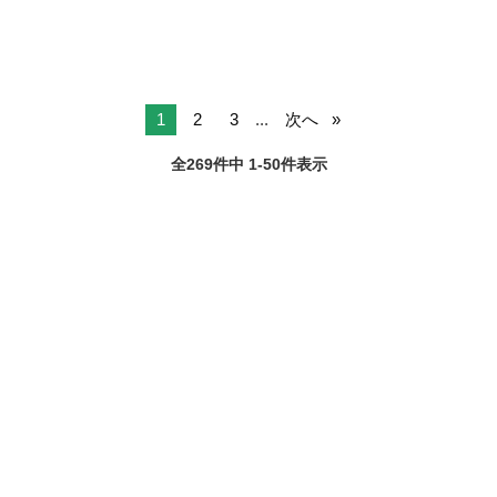
1
2
3
...
次へ
全269件中 1-50件表示