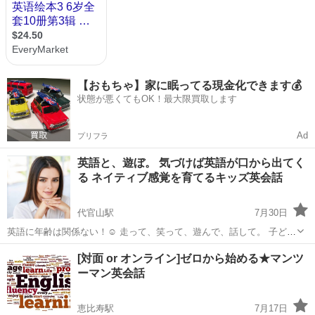
【おもちゃ】家に眠ってる現金化できます💰
状態が悪くてもOK！最大限買取します
Ad
プリフラ
英語と、遊ぼ。 気づけば英語が口から出てく
る ネイティブ感覚を育てるキッズ英会話
代官山駅
7月30日
英語に年齢は関係ない！☺️ 走って、笑って、遊んで、話して。 子ども
たちは、楽しい時間の中でいちばん多くのことを吸収します。 だから
東京
渋谷区
代官山駅
英会話
ネイティブ
[対面 or オンライン]ゼロから始める★マンツ
このレッスンでは、 机に向かう勉強だけではなく、 遊びやリアクショ
ーマン英会話
ンを...
恵比寿駅
7月17日