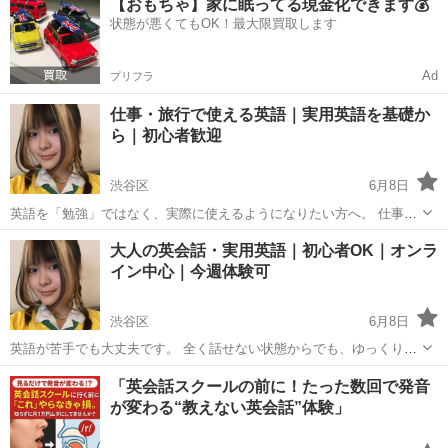
【おもちゃ】家に眠ってる現金化できます💰
っている」 「やり直したい気持ちはあるけど、何から始めればいいか
状態が悪くてもOK！最大限買取します
わからない」 そんな...
Ad
プリフラ
仕事・旅行で使える英語｜実用英語を基礎か
ら｜初心者歓迎
渋谷区
6月8日
英語を「勉強」ではなく、実際に使えるようになりたい方へ。 仕事や
旅行、日常の中で使える英語を中心に、オンラインでレッスンを行っ
東京
渋谷区
英会話
大人の英会話・実用英語｜初心者OK｜オンラ
ています。 「英語は少し勉強したことがあるけど、会話になると出て
イン中心｜今週体験可
こない」 「簡単なこ...
渋谷区
6月8日
英語が苦手でも大丈夫です。 全く話せない状態からでも、ゆっくり始
められます。 大人向けの英会話・実用英語レッスンを行っています。
東京
渋谷区
英会話
「英会話スクールの前に！たった数回で発音
「英語を話せるようになりたいけど、自信がない」 「昔少し勉強した
が変わる“教えない英会話”体験」
けど、今はほと...