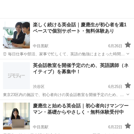
楽しく続ける英会話｜慶應生が初心者を週1
ペースで個別サポート・無料体験あり
中目黒駅
6月26日
⏰ 毎日仕事や部活、家事で忙しくて、英語の勉強にまとまった時間が
とれない。 🚃 通勤や通学のスキマ時間になんとなく単語帳を見ている
東京
渋谷区
中目黒駅
英会話
レッスン
英会話教室を開催予定のため、英語講師（ネ
けれど、話せるようになっている気がしない。 そんなお悩みはありま
イティブ）を募集中！
せんか。 英会話は、...
渋谷区
6月25日
東京23区内の施設で、初心者向けの英会話教室を開催予定のため、英
語講師（ネイティブ）の方を探しております。 ご興味を持っていただ
東京
渋谷区
英会話
ネイティブ
慶應生と始める英会話｜初心者向けマンツー
ける方は、お気軽にご連絡ください。 ご連絡いただいたあとに、報酬
マン・基礎からやさしく・無料体験受付中
などの条件面の詳細につい...
中目黒駅
6月22日