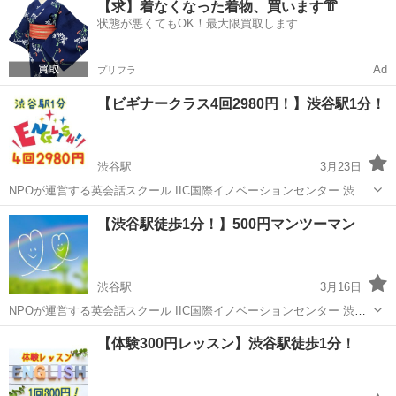
【求】着なくなった着物、買います👘
生・高校生・大学生・社会人・シニアの方まで、幅広い年代の学習者
状態が悪くてもOK！最大限買取します
を指導してきま...
Ad
プリフラ
【ビギナークラス4回2980円！】渋谷駅1分！
渋谷駅
3月23日
NPOが運営する英会話スクール IIC国際イノベーションセンター 渋谷
で最も駅近の英会話スクールです！ ★★★グループレッスン(50
東京
渋谷区
渋谷駅
英会話
クラス
【渋谷駅徒歩1分！】500円マンツーマン
分)★★★ ビギナークラス 4レッスン おためし体験！ 参加費：298...
渋谷駅
3月16日
NPOが運営する英会話スクール IIC国際イノベーションセンター 渋谷
で最も駅近の英会話スクールです！ チャリティレッスン マンツーマ
東京
渋谷区
渋谷駅
英会話
レッスン
【体験300円レッスン】渋谷駅徒歩1分！
ン：500円で体験レッスン 500円はタイの孤児院、小学校やスラ...