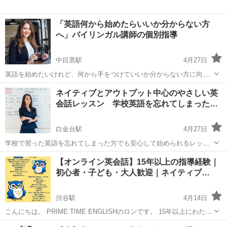
「英語何から始めたらいいか分からない方
へ」バイリンガル講師の個別指導
中目黒駅
4月27日
英語を始めたいけれど、何から手をつけていいか分からない方に向け
たレッスンです。 バイリンガル講師が一人ひとりのレベルや目的を確
東京
渋谷区
中目黒駅
英会話
バイリンガル
ネイティブとアウトプット中心のやさしい英
認し、最適な進め方を一緒に決めていきます。 基礎から丁寧に進める
会話レッスン 学校英語を忘れてしまった…
ため、初めての方でも安心し...
白金台駅
4月27日
学校で習った英語を忘れてしまった方でも安心して始められるレッス
ンです。 ネイティブ講師と会話を中心に進めながら、少しずつ英語を
東京
渋谷区
白金台駅
英会話
ネイティブ
【オンライン英会話】15年以上の指導経験｜
思い出していきます。 難しい文法からではなく、簡単なやりとりやフ
初心者・子ども・大人歓迎｜ネイティブ…
レーズからスタートします。...
渋谷駅
4月14日
こんにちは。 PRIME TIME ENGLISHのロンです。 15年以上にわた
り、日本で英語を教えてきました。 これまでに幼児・小学生・中学
東京
渋谷区
渋谷駅
英会話
オンライン