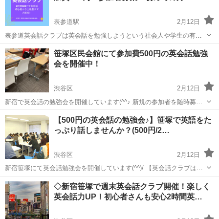
表参道駅
2月12日
表参道英会話クラブは英会話を勉強しようという社会人や学生の有志
の集まりから発生した英会話勉強会です。 みんなで楽しくゲームなど
東京
渋谷区
表参道駅
英会話
クラブ
笹塚区民会館にて参加費500円の英会話勉強
を交えて英語を話すことによって英語の上達を図っています。 英会話
会を開催中！
がまったく初めての方...
渋谷区
2月12日
新宿で英会話の勉強会を開催しています(^^♪ 新規の参加者を随時募集
しています。 私たちと一緒に英会話を勉強しませんか？？ 京王線の笹
東京
渋谷区
英会話
区民
【500円の英会話の勉強会♪】笹塚で英語をた
塚駅そばで英会話の勉強会を週末の午後に開催しています。 英会話ク
っぷり話しませんか？(500円/2…
ラブは英会...
渋谷区
2月12日
新宿笹塚にて英会話勉強会を開催しています(^^)/ 【英会話クラブはこ
んなところ】 ・グループトークやゲームを通じて楽しく英語のお勉強
東京
渋谷区
英会話
クラブ
◇新宿笹塚で週末英会話クラブ開催！楽しく
・初心者から上級者までレベル別に学習可能 ・様々な年代・性別の方
英会話力UP！初心者さんも安心2時間英…
にご参加いた...