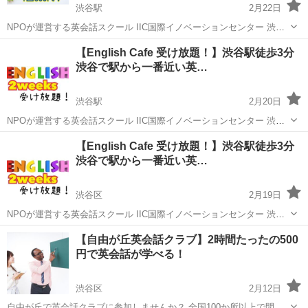
渋谷駅
2月22日
NPOが運営する英会話スクール IIC国際イノベーションセンター 渋谷
で最も駅近の英会話スクールです！ ★★★グループレッスン(50
東京
渋谷区
渋谷駅
英会話
クラス
【English Cafe 受け放題！】渋谷駅徒歩3分
分)★★★ 体験レッスン 1回330円(税込) おひとり様3回(990円...
渋谷で駅から一番近い英…
渋谷駅
2月20日
NPOが運営する英会話スクール IIC国際イノベーションセンター 渋谷
で最も駅近の英会話スクールです！ ★★★English Cafe (50分)★★★
東京
渋谷区
渋谷駅
英会話
センター
【English Cafe 受け放題！】渋谷駅徒歩3分
※English Cafeとは… 英語を使ったゲームやクイズ...
渋谷で駅から一番近い英…
渋谷区
2月19日
NPOが運営する英会話スクール IIC国際イノベーションセンター 渋谷
で最も駅近の英会話スクールです！ ★★★English Cafe (50分)★★★
東京
渋谷区
英会話
センター
【自由が丘英会話クラブ】2時間たったの500
※English Cafeとは… 英語を使ったゲームやクイズ...
円で英会話が学べる！
渋谷区
2月12日
自由が丘で英会話クラブに参加しませんか？ 全国100か所以上で開催