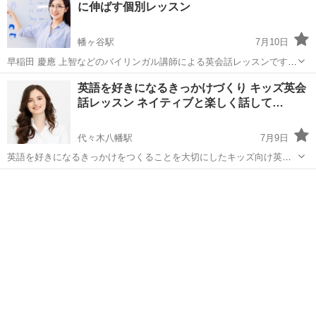
に伸ばす個別レッスン
んが言葉を覚えるとき...
幡ヶ谷駅
7月10日
早稲田 慶應 上智などのバイリンガル講師による英会話レッスンです。
英語と日本語の両方でサポートできるため、理解しながら安心して進
東京
渋谷区
幡ヶ谷駅
英会話
バイリンガル
英語を好きになるきっかけづくり キッズ英会
めることができます。 会話を中心に、実際に使える英語力を身につけ
話レッスン ネイティブと楽しく話して…
ていきます。 ネ...
代々木八幡駅
7月9日
英語を好きになるきっかけをつくることを大切にしたキッズ向け英会
話レッスンです。 ネイティブ講師と楽しく会話をしながら、英語に対
東京
渋谷区
代々木八幡駅
英会話
英会話レッスン
する抵抗感をなくしていきます。 無理に覚えさせるのではなく、「で
きた」「伝わった」という体...