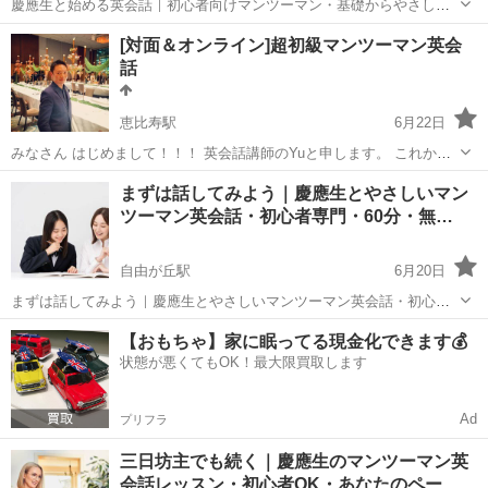
慶應生と始める英会話｜初心者向けマンツーマン・基礎からやさし
く・無料体験受付中 英会話を始めたいけれど、何から勉強すればいい
東京
渋谷区
中目黒駅
英会話
マンツーマン
[対面＆オンライン]超初級マンツーマン英会
か分からない。 英語を話すのは緊張する。 学生時代の英語も、かなり
話
忘れてしまった。 ...
恵比寿駅
6月22日
みなさん はじめまして！！！ 英会話講師のYuと申します。 これから
英会話をスタートしたい方にマンツーマン英会話レッスンをいたしま
東京
渋谷区
恵比寿駅
英会話
オンライン
まずは話してみよう｜慶應生とやさしいマン
す。 場所は品川、目黒、恵比寿のカフェで平日の早朝と夜、土日午前
ツーマン英会話・初心者専門・60分・無…
中でレッス...
自由が丘駅
6月20日
まずは話してみよう｜慶應生とやさしいマンツーマン英会話・初心者
専門・60分・無料体験受付中 英語を話せるようになりたいけれど、何
東京
渋谷区
自由が丘駅
英会話
マンツーマン
【おもちゃ】家に眠ってる現金化できます💰
から始めればいいか分からない。 文法も単語も忘れてしまって、いき
状態が悪くてもOK！最大限買取します
なり英会話をするのは不安...
Ad
プリフラ
三日坊主でも続く｜慶應生のマンツーマン英
会話レッスン・初心者OK・あなたのペー…