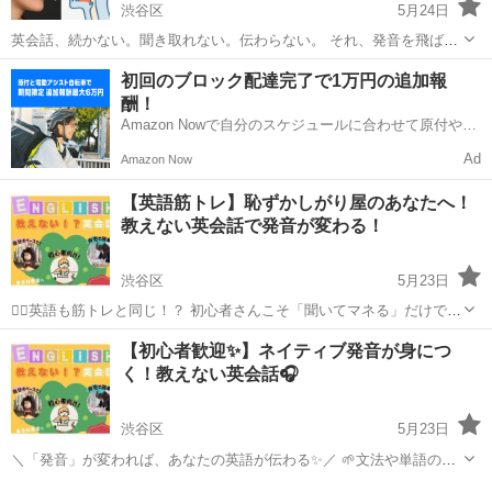
渋谷区
5月24日
英会話、続かない。聞き取れない。伝わらない。 それ、発音を飛ばし
てるからかも。 ＼だから今、注目されてます／ ▶ 発音だけに特化し
東京
渋谷区
英会話
短期
初回のブロック配達完了で1万円の追加報
た “教えない英会話” ▶ ネイティブの真似だけでOK ▶ 1回15分〜の短
酬！
期レ...
Amazon Nowで自分のスケジュールに合わせて原付や電
動アシスト自転車で配達し、報酬を獲得しましょう！
Ad
Amazon Now
【英語筋トレ】恥ずかしがり屋のあなたへ！
教えない英会話で発音が変わる！
渋谷区
5月23日
🏋️‍♀️英語も筋トレと同じ！？ 初心者さんこそ「聞いてマネる」だけで
OK！ 「教えない英会話」では、先生は教えません。 やるのは… ✔
東京
渋谷区
英会話
【初心者歓迎✨】ネイティブ発音が身につ
TEDや映画の真似 ✔ 自分の声を録音 ✔ フィードバックを受け取る
く！教えない英会話🎧
だ...
渋谷区
5月23日
＼「発音」が変われば、あなたの英語が伝わる✨／ 🌱文法や単語の勉
強よりも、「ネイティブの話し方」を真似するだけ！ 🎬TED・映画・
東京
渋谷区
英会話
ネイティブ