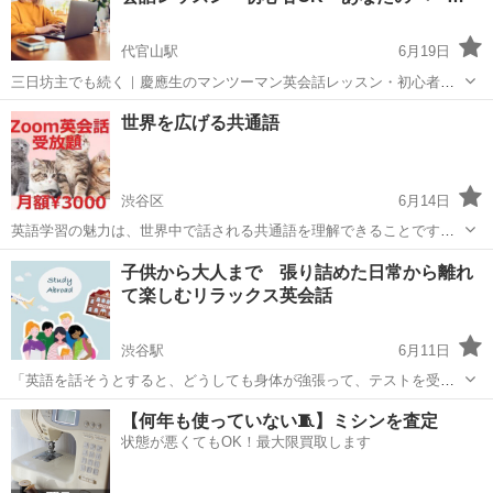
代官山駅
6月19日
三日坊主でも続く｜慶應生のマンツーマン英会話レッスン・初心者
OK・あなたのペースで・無料体験あり 英語を始めたいと思っても、
東京
渋谷区
代官山駅
英会話
マンツーマン
世界を広げる共通語
なかなか続かない。 参考書を買っても途中で止まってしまう。 アプリ
を入れても、気づいたら使...
渋谷区
6月14日
英語学習の魅力は、世界中で話される共通語を理解できることです。
英語を学ぶことで、様々な文化や国々を理解し、国際的なコミュニケ
東京
渋谷区
英会話
文化
子供から大人まで 張り詰めた日常から離れ
ーションが可能になります。 Smile英会話 月額3000円受放題クラス
て楽しむリラックス英会話
https:/...
渋谷駅
6月11日
「英語を話そうとすると、どうしても身体が強張って、テストを受け
ているような緊張感に包まれてしまう」そんな経験はありませんか。
東京
渋谷区
渋谷駅
英会話
大人
【何年も使っていない🧵】ミシンを査定
文法が正しいか、発音が綺麗かを気にしすぎるあまり、言葉を口に出
状態が悪くてもOK！最大限買取します
すこと自体がストレスになってしまっては...