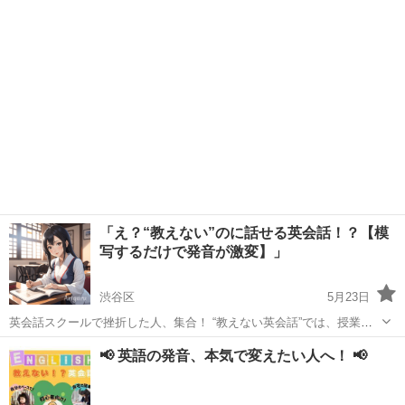
日常英会話を題材にした音声を使って、 あなたの発音を録音→個別に
フィードバック📩 ...
「え？“教えない”のに話せる英会話！？【模
写するだけで発音が激変】」
渋谷区
5月23日
英会話スクールで挫折した人、集合！ “教えない英会話”では、授業中
に文法の説明もしません。 やるのは、ただひとつ——「ネイティブの
東京
渋谷区
英会話
ネイティブ
📢 英語の発音、本気で変えたい人へ！ 📢
動画を真似して録音」するだけ。 📌ネイティブのような発音が自然と
身につく！ 📌説明...