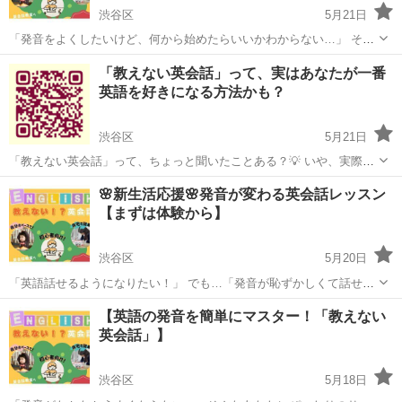
渋谷区
5月21日
「発音をよくしたいけど、何から始めたらいいかわからない…」 そん
な方におすすめなのが 教えない英会話 です！ 🌟 特徴 🌟 ✅ TED・映
東京
渋谷区
英会話
ネイティブ
「教えない英会話」って、実はあなたが一番
画のフレーズをマネするだけでネイティブ発音に！ ✅ 録音→フィード
英語を好きになる方法かも？
バックで...
渋谷区
5月21日
「教えない英会話」って、ちょっと聞いたことある？💡 いや、実際に
教えてるじゃん！って思ったあなた… 実は教えないんです。 なんだっ
東京
渋谷区
英会話
マネ
🌸新生活応援🌸発音が変わる英会話レッスン
て！？と驚くかもしれませんが、英会話の本当の秘密は、「マネし
【まずは体験から】
て、話す」ことなんですよ😄 ...
渋谷区
5月20日
「英語話せるようになりたい！」 でも…「発音が恥ずかしくて話せな
い💦」 そんなあなたへ✨ 『教えない英会話』 なら、 ✅ ひたすらマネ
東京
渋谷区
英会話
英会話レッスン
【英語の発音を簡単にマスター！「教えない
るだけ！ ✅ ネイティブみたいな発音が自然に身につく！ ✅ 英会話ス
英会話」】
クールの...
渋谷区
5月18日