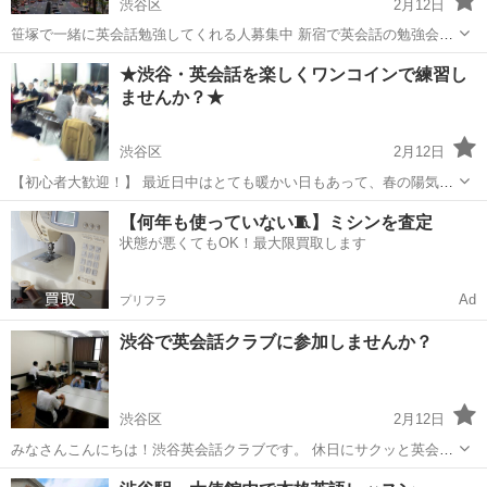
渋谷区
2月12日
笹塚で一緒に英会話勉強してくれる人募集中 新宿で英会話の勉強会を
しています。 新規で参加者を募集しています 私たちと一緒に英会話を
東京
渋谷区
英会話
クラブ
★渋谷・英会話を楽しくワンコインで練習し
勉強しませんか！ 【初心者大歓迎！】 全くの初心者から上級者までそ
ませんか？★
れぞれ...
渋谷区
2月12日
【初心者大歓迎！】 最近日中はとても暖かい日もあって、春の陽気は
なんとなく外へお出かけしたくなりますよね。 皆さん、今週末のご予
東京
渋谷区
英会話
クラブ
【何年も使っていない🧵】ミシンを査定
定は何か決まっていますか？ もし決まっていないという方、是非八王
状態が悪くてもOK！最大限買取します
子英会話クラブに足を運...
Ad
プリフラ
渋谷で英会話クラブに参加しませんか？
渋谷区
2月12日
みなさんこんにちは！渋谷英会話クラブです。 休日にサクッと英会話
の勉強をしませんか？ 英会話クラブとは、全国100か所以上に会場が
東京
渋谷区
英会話
クラブ