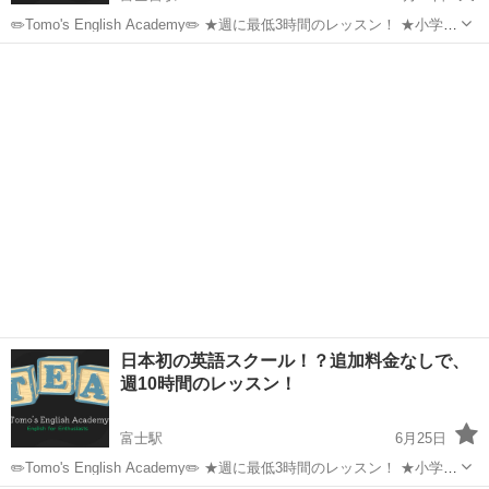
✏️Tomo's English Academy✏️ ★週に最低3時間のレッスン！ ★小学生
で英検準2〜2級、中学生で準1級、高校卒業までに英語圏の大学で講義
静岡
富士宮市
富士宮駅
英会話
Tomo
が受けられるレベルを目指します(目安 TOEFL ...
日本初の英語スクール！？追加料金なしで、
週10時間のレッスン！
富士駅
6月25日
✏️Tomo's English Academy✏️ ★週に最低3時間のレッスン！ ★小学生