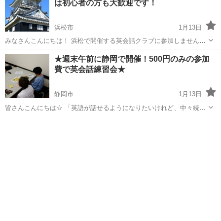
は初心者の方も大歓迎です！
浜松市
1月13日
みなさんこんにちは！ 浜松で開催する英会話クラブに参加しません
か？ 参加者のレベルは超初心者から超上級者までと幅広く、それぞれ
静岡
浜松市
英会話
クラブ
★週末午前に静岡で開催！500円のみの参加
のレベルに分かれたテーブルで行いますので、自分にあったレベルで
費で英会話練習会★
の参加ができます。 【...
静岡市
1月13日
皆さんこんにちは☆ 「英語が話せるようになりたいけれど、中々続か
ないし初心者だし...」 英会話クラブはそんな方におススメです。 なぜ
静岡
静岡市
英会話
なら... ・参加費がワンコイン(500円) ・英語力を向上させたい...