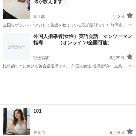
師が教えます！
アをしたいと思い...
富士駅
7月2日
全国でボランティアとして英語を教えている現役講師です！ 静岡市、
また富士市にて、プレゼンテーションやディスカッションをしながら
静岡
富士市
富士駅
英会話
スピーキング
外国人指導者(女性）英語会話 マンツーマン
スピーキング力(主にpublic speaking)を伸ばすレッスンをしたいと思い
指導 （オンライン/全国可能）
ます💪 ...
富士宮駅
6月29日
比較的すぐに伸びる英会話指導です。 外国人女性 指導歴9年 企業、
個人、学生、子供に教えておりました。 １時間１コマ 3500円です。
静岡
富士宮市
富士宮駅
英会話
外国人
１回のみでも可能。 隔週でも１回でも好きなように１時間１コマを
おとりください。...
101
静岡市
6月14日