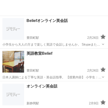
Beliefオンライン英会話
豊田町駅
2月24日
小学生から大人の方まで楽しく英語で会話しませんか。 Skypeまたは
Zoomにて、オンラインならではのきめ細やかな英会話や英作文等の指
静岡
磐田市
豊田町駅
英会話
オンライン
英語教室Belief
導を行います。 いつでもどこの場所でも、スケジュールに無理なく学
べます。お気軽にメール...
豊田町駅
2月24日
日本人講師による丁寧な英語・英会話指導。 【授業内容】 小学生：
英会話・英作文・短編物語・資格対策等 中学生： 英会話・英作文・中
静岡
磐田市
豊田町駅
英会話
英文法
オンライン英会話
編小説 定期・実力テスト対策 高校入試対策：長文・英文法・リス...
新静岡駅
2月9日