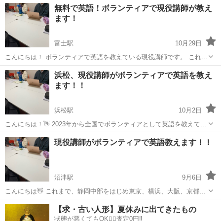
静岡
静岡市
英会話
クラブ
無料で英語！ボランティアで現役講師が教え
ンやＯＬ、学生、主婦、シニアの方など様々な方がいらっしゃいま
ます！
す。 英会話レベル別なの...
富士駅
10月29日
こんにちは！ ボランティアで英語を教えている現役講師です。 これま
で約1年ちょっと、全国で対面、オンラインにてボランティアとして教
静岡
富士市
富士駅
英会話
フォニックス
浜松、現役講師がボランティアで英語を教え
えてきました！ 地元の富士市に戻ってきた今、富士市でも教えたいと
ます！！
思い投稿しました...
浜松駅
10月2日
こんにちは！👋 2023年から全国でボランティアとして英語を教えてい
る者です！！ 以下詳細になります🙇‍♂️ 🎈場所: Zoom 🎈内容: 高校生以
静岡
浜松市
浜松駅
英会話
小学生
現役講師がボランティアで英語教えます！！
上は会話と発音、中学生以下はフォニックスと中学文法を...
沼津駅
9月6日
こんにちは👋 これまで、静岡中部をはじめ東京、横浜、大阪、京都に
てボランティアレッスンをしてきました🙆‍♂️ 地元静岡の英語教育を盛り
静岡
沼津市
沼津駅
英会話
小学生
【求・古い人形】夏休みに出てきたもの
上げたい！という思いからこれから西部、東部にも活動の幅を広げて
状態が悪くてもOK🙆‍♀️査定0円‼️
いきます！💪 ...