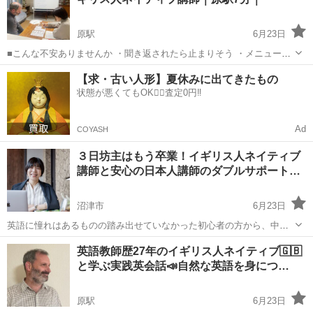
られ...
原駅
6月23日
■こんな不安ありませんか ・聞き返されたら止まりそう ・メニュー以
外の質問に答えられるか不安 ・単語は知っているのに会話が続かない
静岡
沼津市
原駅
英会話
ネイティブ
【求・古い人形】夏休みに出てきたもの
※英語が全く初めての方向けではありません （単語が分かる方向けで
状態が悪くてもOK🙆‍♀️査定0円‼️
す） ...
Ad
COYASH
３日坊主はもう卒業！イギリス人ネイティブ
講師と安心の日本人講師のダブルサポート…
沼津市
6月23日
英語に憧れはあるものの踏み出せていなかった初心者の方から、中級
者でこれからは仕事にも英語を生かしていきたいという方まで、あな
静岡
沼津市
英会話
コーチング
英語教師歴27年のイギリス人ネイティブ🇬🇧
たに合った方法であなた史上最短・最速での英語力アップをサポート
と学ぶ実践英会話📣自然な英語を身につ…
します！ ＼まずは無料体験コーチ...
原駅
6月23日