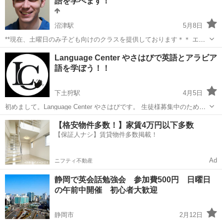
語を学べます！
す。 よ...
沼津駅
5月8日
**現在、土曜日のみ子ども向けのクラスを提供しております＊＊ エリ
ックと一緒に楽しく自然な英語を学びましょう。 園児のお子様向けの
静岡
沼津市
沼津駅
英会話
大人
Language Center やさはびで英語とアラビア
プログラムもあります。楽しいゲームや歌を通じて英語を教えます。
語を学ぼう！！
小学生のお子様に...
下土狩駅
4月5日
初めまして。Language Center やさはびです。 生徒様募集中のため、
今回ジモティーに掲載させていただきます。 よろしくお願いいたしま
静岡
駿東郡
下土狩駅
英会話
アラビア語
【格安物件多数！】家賃4万円以下多数
す。 特徴 入会費、年会費、教材費、更新費、施設管理費、事務...
【保証人ナシ】賃貸物件多数掲載！
Ad
ニフティ不動産
静岡で英会話勉強会 参加費500円 日曜日
の午前中開催 初心者大歓迎
静岡市
2月12日