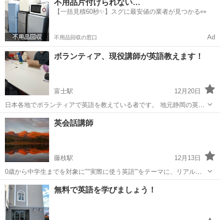
不用品片付けられない…
分のペースでレッスンを進めていける。分からなければ気軽い質問で
【一括見積60秒✨】スグに最安値の業者が見つかる👀
きるという大きなメリッ...
Ad
不用品回収の窓口
ボランティア、現役講師が英語教えます！
富士駅
12月20日
日本各地でボランティアで英語を教えている者です。 地元静岡の英語
教育を盛り上げたい！という思いから活動の幅を広げていきます！ 🎈
静岡
静岡市
富士駅
英会話
興味
英会話講師
場所は静岡駅付近になります。その他地域は相談してください🙇‍♂️ 🎈対
面だけで...
藤枝駅
12月13日
0歳から中学生までを対象に""実際に使う英語"'をテーマに、リアルな
シチュエーションを組み立て英会話していきます。 わからなくても
静岡
藤枝市
藤枝駅
英会話
地元
無料で英語を学びましょう！
聞くことから、そして真似ることへ。そしたら読むことに自然とつな
がります。 カナダで現地の...