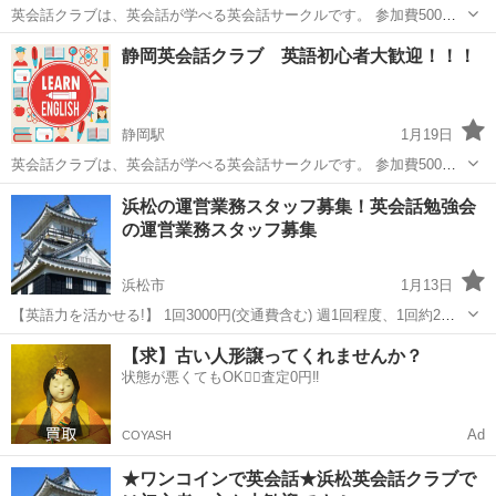
英会話クラブは、英会話が学べる英会話サークルです。 参加費500円
でお気軽に様々な方と英会話を学ぶことができます！ ビジネスマンや
静岡
静岡市
英会話
クラブ
静岡英会話クラブ 英語初心者大歓迎！！！
ＯＬ、学生、主婦、シニアの方など様々な方がいらっしゃいます。
10:15よりアソカ幼稚園...
静岡駅
1月19日
英会話クラブは、英会話が学べる英会話サークルです。 参加費500円
でたっぷり2時間英会話を学ぶことができます！ ビジネスマンやＯ
静岡
静岡市
静岡駅
英会話
クラブ
浜松の運営業務スタッフ募集！英会話勉強会
Ｌ、学生、主婦、シニアの方など様々な方がいらっしゃいます。 レベ
の運営業務スタッフ募集
ル別に分かれてますので...
浜松市
1月13日
【英語力を活かせる!】 1回3000円(交通費含む) 週1回程度、1回約2時
間 英語力のある方 浜松英会話勉強会の運営業務。1回2時間程度で、英
静岡
浜松市
英会話
【求】古い人形譲ってくれませんか？
会話勉強会のMCをしていただきます。勤務地はその時々の勉強会...
状態が悪くてもOK🙆‍♀️査定0円‼️
Ad
COYASH
★ワンコインで英会話★浜松英会話クラブで