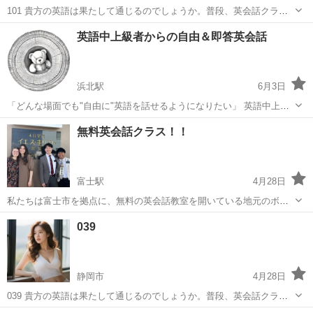
101 貴方の英語は果たして通じるのでしょうか。普段、英会話クラブ
なで日本人同士で英会話を楽しんでいる方、または英会話学校の親切
静岡
静岡市
英会話
先生
英語中上級者からの自由＆即答英会話
な先生にお金を出して英語を教わっている方。そんな方の英語は本当
に通じるのでしょうか。 ...
浜北駅
6月3日
「どんな場面でも"自由に"英語を話せるようになりたい」 英語中上級
者の方向けの英会話コーチングです！ 【対象】 ・高校生〜社会人 ・
静岡
浜松市
浜北駅
英会話
TOEIC
無料英会話クラス！！
ネイティブの前でも怖じけずに英語を話したい方 ・英検準2級以上 /
TOEIC...
富士駅
4月28日
私たちは富士市を拠点に、無料の英会話教室を開いている地元のボラ
ンティアです。毎週木曜日の午後7時から8時までクラスを開いていま
静岡
富士市
富士駅
英会話
クラス
039
す。英語力に関わらず、どなたでも歓迎です！
静岡市
4月28日
039 貴方の英語は果たして通じるのでしょうか。普段、英会話クラブ
なで日本人同士で英会話を楽しんでいる方、または英会話学校の親切