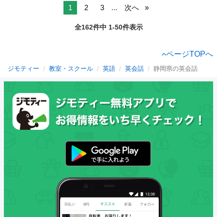
1
2
3
...
次へ
全162件中 1-50件表示
ページTOPへ
ジモティー
教室・スクール
英語
英会話
静岡県の英会話