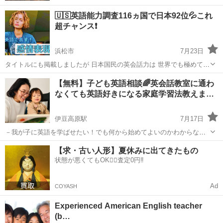
🇺🇸英語能力調査116ヵ国で日本92位💦これ
超チャンス❗️
浜松市
7月23日
タイトルにも掲載しましたが 日本国民の英会話力は 世界でも極めて低
いです🔥 ちなみに 日本の前後の順位は 🇦🇫アフガニスタン🇦🇫 🇭🇹
静岡
浜松市
英会話
レッスン
【無料】子ども英語相談🌈英会話教室に通わ
ハイチ🇭🇹など 治安が極めて悪い国と 同じレベルと言う...
なくても英語好きになる家庭学習法教えま…
伊豆高原駅
7月17日
－我が子に英語を学ばせたい！でも何から始めてよいのかわからな
い。 そんなママ・パパにぴったりな、自宅でできる英語楽習（学習）
静岡
静岡市
伊豆高原駅
英会話
ママ
【求・古い人形】夏休みに出てきたもの
法をお伝えします。 こんなお悩みありませんか？ ✓ 英語を学ばせた
状態が悪くてもOK🙆‍♀️査定0円‼️
いけど、何から始めれ...
Ad
COYASH
Experienced American English teacher
(b…