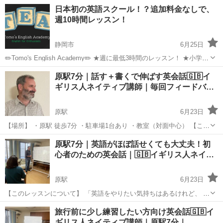
で英検準2〜2級、中学生で準1級、高校卒業までに英語圏の大学で講義
静岡
富士市
富士駅
英会話
Tomo
日本初の英語スクール！？追加料金なしで、
が受けられるレベルを目指します(目安 TOEFL ...
週10時間レッスン！
静岡市
6月25日
✏️Tomo's English Academy✏️ ★週に最低3時間のレッスン！ ★小学生
で英検準2〜2級、中学生で準1級、高校卒業までに英語圏の大学で講義
静岡
静岡市
英会話
1級
原駅7分｜話す＋書くで伸ばす英会話🇬🇧イ
が受けられるレベルを目指します(目安 TOEFL ...
ギリス人ネイティブ講師｜毎回フィードバ…
原駅
6月23日
【場所】 ・原駅 徒歩7分 ・駐車場1台あり ・教室（対面中心） 【この
レッスンが合う方】 ・英語を勉強した経験がある ・簡単な会話はでき
静岡
沼津市
原駅
英会話
レッスン
原駅7分｜英語がほぼ話せくても大丈夫！初
るが伸び悩んでいる ・フリートークだけの英会話では物足りない...
心者のための英会話｜🇬🇧イギリス人ネイ…
原駅
6月23日
【このレッスンについて】 「英語をやりたい気持ちはあるけれど、 何
から話していいか分からない」方向けのレッスンです。 ・単語が出て
静岡
沼津市
原駅
英会話
レッスン
旅行前に少し練習したい方向け英会話🇬🇧イ
こない ・文章が作れない ・ネイティブだと不安 という状態から始め
ギリス人ネイティブ講師｜原駅7分｜