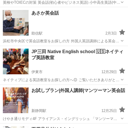
英検やTOIECの対策 英会話(初心者やビジネス英語) 小中高生英語(中
間、期末テスト) ぜひ連絡してください
静岡
静岡市
新静岡駅
英会話
オンライン
あさか英会話
助信駅
2月3日
浜松市中央区で英会話教室をお探しの方 外国人英語講師による英会話
をご提供！！ 小さなお子様から社会人まで 様々なクラスをご用意して
静岡
浜松市
助信駅
英会話
クラス
JP三田 Native English school 🇺🇸ネイティ
おります レッスン内容が不安な方は、ぜひ無料体験を！ さらに今なら
ブ英語教室
入会金無料...
伊東市
12月29日
ネイティブによる英語教室をお探しの方へ😊 ご覧いただきありがとう
ございます。 アットホームな英語教室 『JP三田 Native English
静岡
伊東市
英会話
お試しプラン|外国人講師|マンツーマン英会話
School』です 伊東小学校から徒歩5分のロケーション♪ アメリカ...
新静岡駅
12月25日
けやき通りモディ4F アライアンス・イングリッシュ 「マンツーマン
お試しプラン :3990円！」 他の人の目を気にせず、講師を独占し、自
静岡
静岡市
新静岡駅
英会話
マンツーマン