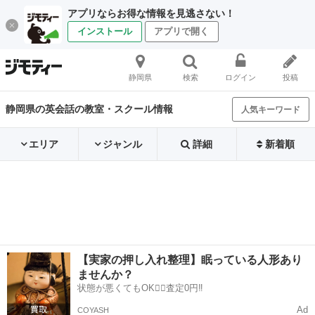
アプリならお得な情報を見逃さない！
インストール
アプリで開く
静岡県
検索
ログイン
投稿
静岡県の英会話の教室・スクール情報
人気キーワード
エリア
ジャンル
詳細
新着順
【実家の押し入れ整理】眠っている人形あり
ませんか？
状態が悪くてもOK🙆‍♀️査定0円‼️
Ad
COYASH