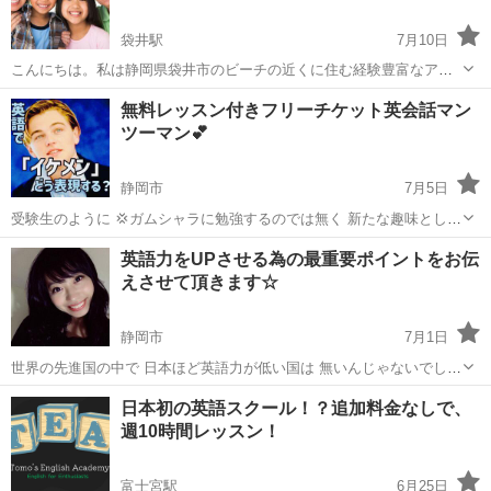
袋井駅
7月10日
こんにちは。私は静岡県袋井市のビーチの近くに住む経験豊富なアメ
リカ人英語教師です。 初心者でも上級者でも問題ありません。お手伝
静岡
袋井市
袋井駅
英会話
英語教師
無料レッスン付きフリーチケット英会話マン
いできます。 プライベートの1対1のレッスンまたはグループレッスン
ツーマン💕
が可能です。 詳細について...
静岡市
7月5日
受験生のように 💢ガムシャラに勉強するのでは無く 新たな趣味として
♨️リラックスしながら楽しく🥰 マンツーマンで行う 🇺🇸英会話レッス
静岡
静岡市
英会話
マンツーマン
英語力をUPさせる為の最重要ポイントをお伝
ンの 詳細をお伝えさせて頂きます。 弊社 EnglishマンツーマンSch...
えさせて頂きます☆
静岡市
7月1日
世界の先進国の中で 日本ほど英語力が低い国は 無いんじゃないでしょ
うか💦 皆様ご存知の通り 日本人は勤勉で規律を守ることが 世界でも
静岡
静岡市
英会話
無料
日本初の英語スクール！？追加料金なしで、
評価されていますが 語学のスキルは 残念ながら凄く遅れていま
週10時間レッスン！
す。。。 それは 日...
富士宮駅
6月25日