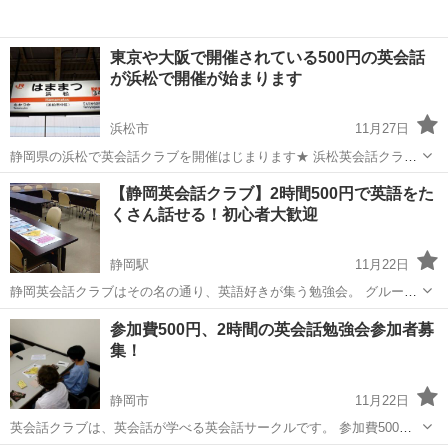
東京や大阪で開催されている500円の英会話
が浜松で開催が始まります
浜松市
11月27日
静岡県の浜松で英会話クラブを開催はじまります★ 浜松英会話クラブ
は英会話サークルとして活動しています。この英語勉強会は浜松以外
静岡
浜松市
英会話
クラブ
【静岡英会話クラブ】2時間500円で英語をた
にも静岡で開催されています。また東京23区、神奈川県の横浜や埼
くさん話せる！初心者大歓迎
玉、千葉、大阪の各地で開催され...
静岡駅
11月22日
静岡英会話クラブはその名の通り、英語好きが集う勉強会。 グループ
トークやゲームなどを通じて、英語力の向上を図ります。 参加者には
静岡
静岡市
静岡駅
英会話
クラブ
参加費500円、2時間の英会話勉強会参加者募
会社員や主婦の方、学生さんやシニア世代の方々など様々。 2時間た
集！
くさん話せて500...
静岡市
11月22日
英会話クラブは、英会話が学べる英会話サークルです。 参加費500円
でお気軽に様々な方と英会話を学ぶことができるのです！ ビジネスマ