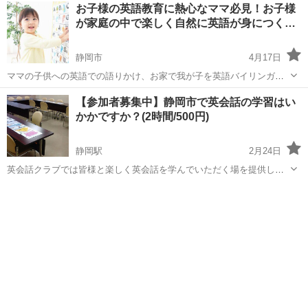
静岡
静岡市
英会話
お子様の英語教育に熱心なママ必見！お子様
な先生にお金を出して英語を教わっている方。そんな方の英語は本当
が家庭の中で楽しく自然に英語が身につく…
に通じるのでしょうか。 ...
静岡市
4月17日
ママの子供への英語での語りかけ、お家で我が子を英語バイリンガル
にする方法をサポート！ ママの英語力アップもお任せください♪ プロ
静岡
静岡市
英会話
ママ
【参加者募集中】静岡市で英会話の学習はい
の英語コーチが最短・最速でママとお子様の英語力を向上させます。
かかですか？(2時間/500円)
普通の英会話教室に通わせて...
静岡駅
2月24日
英会話クラブでは皆様と楽しく英会話を学んでいただく場を提供して
います！ 【英会話クラブはこんなところ】 ・グループトークやゲーム
静岡
静岡市
静岡駅
英会話
クラブ
を通じて楽しく英語のお勉強 ・初心者から上級者までレベル別に学習
可能 ・様々な年代・...