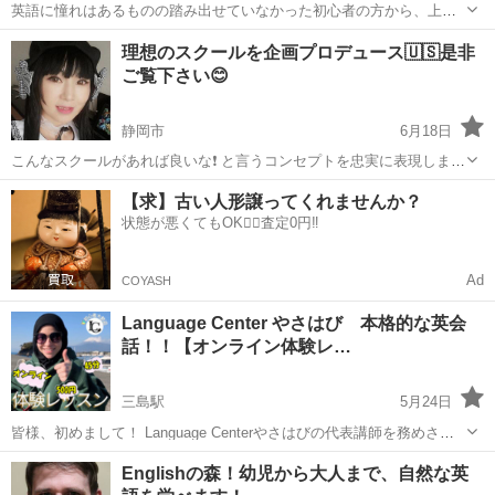
英語に憧れはあるものの踏み出せていなかった初心者の方から、上級
者の方でさらに自然な英語で会話力を高めたい方、IELTSやTOEICで
静岡
沼津市
原駅
英会話
英語教師
理想のスクールを企画プロデュース🇺🇸是非
スコアアップを目指したい方まで、あなたにあったレッスンで英語力
ご覧下さい😊
アップをサポートします。 ...
静岡市
6月18日
こんなスクールがあれば良いな❗️ と言うコンセプトを忠実に表現しまし
た。 ★大人になってからの 英会話習得は困難なのか ★毎週決まった
静岡
静岡市
英会話
レッスン
【求】古い人形譲ってくれませんか？
時間に レッスンを受けないとダメなのか ★習い事を始めるのは やは
状態が悪くてもOK🙆‍♀️査定0円‼️
り諦めた方が良い...
Ad
COYASH
Language Center やさはび 本格的な英会
話！！【オンライン体験レ…
三島駅
5月24日
皆様、初めまして！ Language Centerやさはびの代表講師を務めさせ
ていただいております、ファティマです！！ 生徒様募集中のため、今
静岡
駿東郡
三島駅
英会話
アラビア語
Englishの森！幼児から大人まで、自然な英
回ジモティーにて、オンライン体験レッスンを募集させていただきま