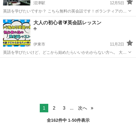
沼津駅
12月5日
英語を学びたいですか？ こちら無料の英会話です！ボランティアのネ
イティブ宣教師が英語を教えています！ 毎週水曜日の19:00から20:00
静岡
沼津市
沼津駅
英会話
宣教師
大人の初心者🔰英会話レッスン
までクラスがあります！時間があたらぜひ来てください！ http://...
伊東市
11月2日
英語を学びたいけど、どこから始めたらいいかわからない方へ。 大人
の初心者を対象にした簡単で楽しく続けられるレッスンです。 実生活
静岡
伊東市
英会話
英会話レッスン
で使える英語を学びながら伝わる英語を身につけましょう。 英語を学
ぶ楽しさを感じて新しい自分に出...
1
2
3
...
次へ
全162件中 1-50件表示