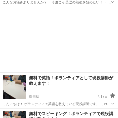
こんなお悩みありませんか？ ・今度こそ英語の勉強を始めたい！ ・英
語が苦手で、英会話へのハードルが高い ・辞書で調べまくって、一言
静岡
静岡市
英会話
コーチング
返すのに10分、20分もかかってしまう。 ・おうち英語、子供に英語を
教えたいがどうした...
無料で英語！ボランティアとして現役講師が
教えます！
掛川駅
7月7日
こんにちは！ ボランティアで英語を教えている現役講師です。 これま
で約1年ちょっと、全国で対面、オンラインにてボランティアとして教
静岡
掛川市
掛川駅
英会話
無料
無料でスピーキング！ボランティアで現役講
えてきました！ 地元の富士市に戻ってきた今、静岡全域でボランティ