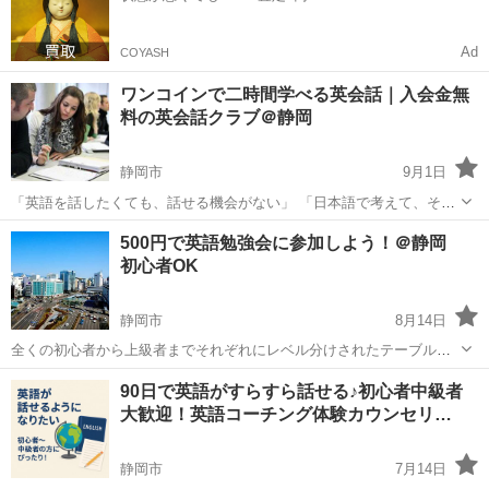
Ad
COYASH
ワンコインで二時間学べる英会話｜入会金無
料の英会話クラブ＠静岡
静岡市
9月1日
「英語を話したくても、話せる機会がない」 「日本語で考えて、それ
をいちいち英訳しないと話せない」 「英会話のモチベーションが続か
静岡
静岡市
英会話
クラブ
500円で英語勉強会に参加しよう！＠静岡
ない」 こんなお悩みを持っていらっしゃいませんか？ 英会話クラブな
初心者OK
ら「話すこと」...
静岡市
8月14日
全くの初心者から上級者までそれぞれにレベル分けされたテーブル（4
人～6人）を準備しています。その中から自分にあったレベルでご参加
静岡
静岡市
英会話
90日で英語がすらすら話せる♪初心者中級者
いただきます。 4人～6人のグループトーク、フリーカンバセーショ
大歓迎！英語コーチング体験カウンセリ…
ン、TABOOなどの英語を...
静岡市
7月14日