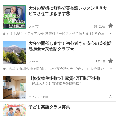
大分の皆様に無料で英会話レッスン🇺🇸サー
ビスさせて頂きます🉐
大分市
6月20日
まずは お試しトライアルを 🉐無料サービスさせて頂きます❗️ 初めまし
て🙇 英会話プライベートStyle Onlineマンツーマンレッスン
大分
大分市
英会話
無料
大分で開催します！初心者さん安心の英会話
【MOZA】モイザと申します。 日本人は 諸外国の方々に比べて 英会
勉強会★英会話クラブ★
話レベ...
大分市
5月4日
★これまで九州各地で開催していた英会話クラブがついに大分県で開
催になりました★ この英語勉強会は北海道は札幌、東北は仙台、 関東
大分
大分市
英会話
クラブ
【格安物件多数✨】家賃4万円以下多数
では東京都内、神奈川、埼玉、千葉、 中部は名古屋、関西は神戸、京
【保証人ナシ】賃貸物件多数掲載！
都、大阪の各地で開催さ...
Ad
ニフティ不動産
子ども英語クラス募集