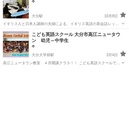
大分駅
10月8日
イギリス人と日本人講師の夫婦による、イギリス英語の英会話レッス
ンです。 はじめに丁寧なカウンセリングを行い、レベルに合わせてレ
大分
大分市
大分駅
英会話
英会話レッスン
こども英語スクール 大分市高江ニュータウ
ッスンいたしますので、どなたでも安心して始められます。 レッスン
ン 幼児～中学生
では、堅苦しいことは一切な...
大分大学前駅
3月4日
高江ニュータウン教室 ４月開講クラス！！ こども英語スクールで
す。 『英語がたのしい！』『英語が大好き！』『英語が得意！』なお
大分
大分市
大分大学前駅
英会話
クラス
子さんを育てます。 アットホームな雰囲気の中、楽しく英語を学び
ませんか(^o^) ...