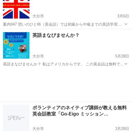
大分市
3月6日
案内047 憩いのひと時（英会話）では初級から中級までの英語学習を
サポートします。 ======================== Web site
大分
大分市
英会話
オンライン
英語まなびませんか？
https://en1.blog.jp/ ========...
大分市
5月29日
英語まなびませんか？ 私はアメリカからです。 この英会話は無料で
す。 英会話で ぜひ参加してください。 クラスは2つあります! 連絡く
大分
大分市
英会話
クラス
してください。
ボランティアのネイティブ講師が教える無料
英会話教室「Go-Eigo ミッション…
大分市
3月28日