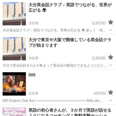
になりました(=ﾟωﾟ)ﾉ 英会話クラブは英語をたくさん話して英語を上
大分
大分市
英会話
クラブ
大分英会話クラブ – 英語でつながる、世界が
達させようという英会話勉強会です。 また英会話を勉強している仲間
広がる 🌍
ができるので、ぜひ参...
大分市
11月27日
大分英会話クラブ – 英語でつながる、世界が広がる 🌍 楽しく・気軽
に・実践的に英語を学びたい方へ！ 大分英会話クラブは、英語を話し
大分
大分市
英会話
大分で東京や大阪で開催している英会話クラ
たい・学びたいという思いを持つ人たちが集まる、非営利・ボランテ
ブが始まります
ィア運営の交流クラブで...
大分市
11月22日
大分で英会話好きの人が集まって英会話の勉強ができるようになりま
した これまで東京や大阪、福岡では開催されえいましたがついに大分
大分
大分市
英会話
クラブ
005
で始まりました 訪日外国人も増えてきているし英語くらいしゃべれる
ようになりたい 海外に留学に...
大分市
4月27日
005 English Club Ikoi ======================== Web site
https://en1.blog.jp/ ========================
大分
大分市
英会話
英語の初心者さんが、３か月で英語が話せる
ようになるコーチング！無料体験セッショ…