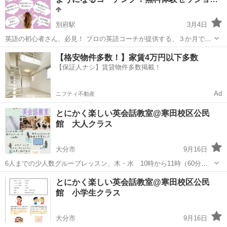
別府駅
3月4日
英語の初心者さん、必見！ プロの英語コーチが提供する、３か月で必
要な英語力が身に付くコーチングの一部を大公開！ あなたの英語のお
大分
大分市
別府駅
英会話
コーチング
【格安物件多数！】家賃4万円以下多数
悩みをご相談いただけます！ 【こんな方におすすめ！】 ★海外旅行に
【保証人ナシ】賃貸物件多数掲載！
行きたい ★...
Ad
ニフティ不動産
とにかく楽しい英会話教室@寒田校区公民
館 大人クラス
大分市
9月16日
6人までの少人数グループレッスン、木・水 10時から11時（60分）
英語アレルギー、勉強がきらいの方にぴったり。 受け答えや表情で自
大分
大分市
英会話
公民館
とにかく楽しい英会話教室@寒田校区公民
然にフォローするのでクラスで分からなくて恥ずかしいと言うことは
館 小学生クラス
ありません。 ...
大分市
9月16日