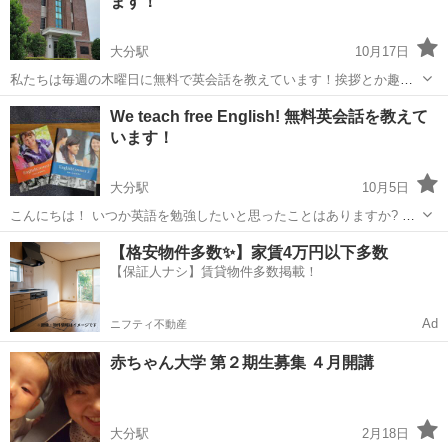
ます！
メッセージに楽しみにしています！
大分駅
10月17日
私たちは毎週の木曜日に無料で英会話を教えています！挨拶とか趣味
とかについて学ぶことができます！ぜひ、ぺらぺら英語をしゃべれる
大分
大分市
大分駅
英会話
キリスト教会
We teach free English! 無料英会話を教えて
アメリカ人と英語を勉強しませんか？ 誰でも参加できます！ 末日聖徒
います！
イエス・キリスト教会のボランテ...
大分駅
10月5日
こんにちは！ いつか英語を勉強したいと思ったことはありますか? で
も、始めるのが難しくて何から始めればいいのかわからない！ 大丈
大分
大分市
大分駅
英会話
無料
【格安物件多数✨】家賃4万円以下多数
夫、無料でネイティブスピーカーから英会話を学ぶことができます。
【保証人ナシ】賃貸物件多数掲載！
無料で簡単に始められま...
Ad
ニフティ不動産
赤ちゃん大学 第２期生募集 ４月開講
大分駅
2月18日