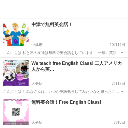
中津で無料英会話！
中津市
10月14日
こんにちは 私と私の友達は無料で英会話をしています！ 一緒に英語を
学んでみませんか？ オンラインでも対面でもすることが出来ます！ メ
大分
中津市
英会話
無料
We teach free English Class! 二人アメリカ
ッセージ待っています
人から英…
大分駅
7月12日
こんにちは！ みなさんは、いつか英語勉強してみたいなと思ったこと
はありませんか？ でもなかなか始めのは大変だし、何から始めたらい
大分
大分市
大分駅
英会話
無料
無料英会話！Free English Class!
いかわからないですよ！ 大丈夫です、ネイティブから無料で英会話を
学べます。無料なので始...
大分駅
7月8日