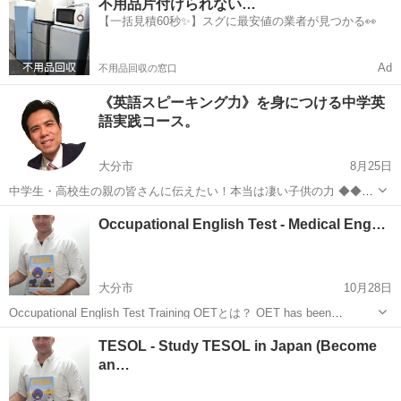
不用品片付けられない…
幼児〜社会人まで教えた経験があります。 マンツーマンレッスンで
【一括見積60秒✨】スグに最安値の業者が見つかる👀
2000円/...
Ad
不用品回収の窓口
《英語スピーキング力》を身につける中学英
語実践コース。
大分市
8月25日
中学生・高校生の親の皆さんに伝えたい！本当は凄い子供の力 ◆◆◆
今なら【無料レッスン3回付き】キャンペーン中◆◆◆ 詳しくはこち
大分
大分市
英会話
オンライン
Occupational English Test - Medical Eng…
ら→https://peraichi.com/landing_pages/view/f2...
大分市
10月28日
Occupational English Test Training OETとは？ OET has been
developed specifically for 12 healthcare profession...
大分
大分市
英会話
TESOL - Study TESOL in Japan (Become
an…