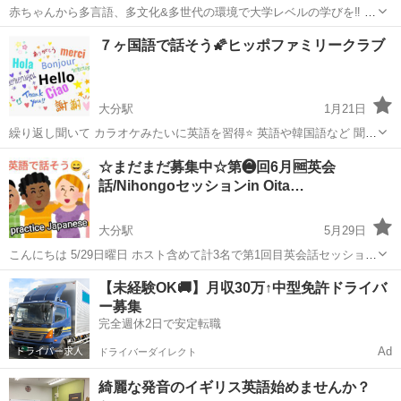
赤ちゃんから多言語、多文化&多世代の環境で大学レベルの学びを‼️ ゲ
ストの世界の話、体験を聞きます。 楽しいゲームや時には不思議な食
大分
大分市
大分駅
英会話
多言語
７ヶ国語で話そう🌠ヒッポファミリークラブ
べ物も。。。。お楽しみに💖 環境さえあれば誰でも何語でも話せま
す！！ 親子で多言語自然習...
大分駅
1月21日
繰り返し聞いて カラオケみたいに英語を習得⭐️ 英語や韓国語など 聞き
慣れた言葉から 話せるようになります💖 旅行、ホームスティ、ワーホ
大分
大分市
大分駅
英会話
ヒッポファミリークラブ
☆まだまだ募集中☆第❷回6月🆓英会
リ、 留学に向けて、楽しく英語や 多言語を自然習得🎵 #異文化#多文
話/Nihongoセッションin Oita‪…
化#多言語#多世代...
大分駅
5月29日
こんにちは 5/29日曜日 ホスト含めて計3名で第1回目英会話セッション
を開催することが出来ました! 6月中にぜひ第2回目を開催したいと思っ
大分
大分市
大分駅
英会話
セッション
【未経験OK🚚】月収30万↑中型免許ドライバ
ております。😄🙋‍♂️ 第2回参加希望者男性女性各1名 ホスト含め計3名
ー募集
*6...
完全週休2日で安定転職
Ad
ドライバーダイレクト
綺麗な発音のイギリス英語始めませんか？