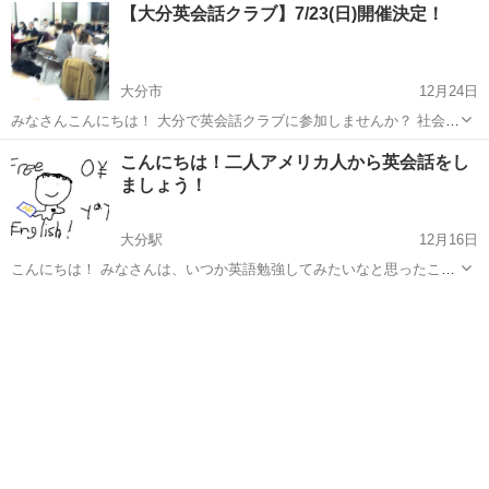
大分
大分市
大分駅
英会話
無料
【大分英会話クラブ】7/23(日)開催決定！
うことができます！ 対面で教えているですけど、したければ私たちが
ZOOMでもできます。 興味...
大分市
12月24日
みなさんこんにちは！ 大分で英会話クラブに参加しませんか？ 社会人
向け英会話サークル「英会話クラブ」は全国各地で開催していて、20
大分
大分市
英会話
クラブ
こんにちは！二人アメリカ人から英会話をし
年以上の歴史があります。 開催日程：7/23(日) 時間：10:00-11:50 ...
ましょう！
大分駅
12月16日
こんにちは！ みなさんは、いつか英語勉強してみたいなと思ったこと
はありませんか？ でもなかなか始めのは大変だし、何から始めたらい
大分
大分市
大分駅
英会話
無料
いかわからないですよ！ 大丈夫です、ネイティブから無料で英会話を
学べます。無料なので始...