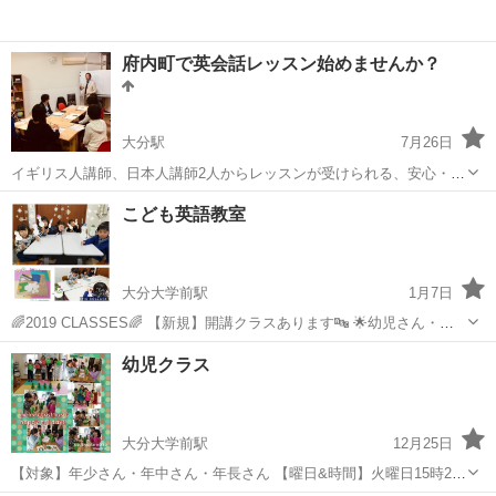
府内町で英会話レッスン始めませんか？
大分駅
7月26日
イギリス人講師、日本人講師2人からレッスンが受けられる、安心・納
得の英会話レッスンです！初めての方でもリラックスして始めていた
大分
大分市
大分駅
英会話
クラス
こども英語教室
だけます。 英会話を習おうかな？と迷っている方は、ぜひこの機会に
お試しくださいませ。 ご好評に...
大分大学前駅
1月7日
🌈2019 CLASSES🌈 【新規】開講クラスあります🔤 🌟幼児さん・新
１年生・新２年生 【レッスン時間】60分 【お月謝】5,000円(兄弟割引
大分
大分市
大分大学前駅
英会話
レッスン
幼児クラス
有り) 【年間教材費】お問い合わせください 🍀無料おため...
大分大学前駅
12月25日
【対象】年少さん・年中さん・年長さん 【曜日&時間】火曜日15時20
分～／木曜日15時10分～ 【月謝制】5,000円 ※別途教材費が必要 お