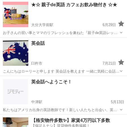
大分
大分市
大分大学前駅
英会話
アルファベット
★☆ 親子de英語 カフェお飲み物付き ☆★
母さんと離れてのレッスンになります。 ★⭐歌・ダンス・クラフト・
絵...
大分大学前駅
6月29日
お子さんの習い事とママのリフレッシュを兼ねた『親子de英語レッス
ン』スタート☆★ 歌・ダンス・クラフト制作などの遊びの中で、自然
大分
大分市
大分大学前駅
英会話
ママ
英会話
に英語に触れていきます。 大好きなママとのふれあいを大切にして、
親子でニコニコ英語あそび...
臼杵市
7月21日
こんにちはローリーと申します 英会話を教えます 一緒に気軽に会話を
楽しみましょう 1時間1500円でお願い致します とにかく連絡下さいお
大分
臼杵市
英会話
英会話へようこそ！
待ちしています
中津駅
5月13日
私たちはアメリカ出身の英語教師です！新しい人たちと出会い、英語
を教えられることをとても楽しみにしています！学ぶことが大好きで
大分
中津市
中津駅
英会話
英語教師
【格安物件多数✨】家賃4万円以下多数
す！クラスは完全に無料です。毎週木曜日の午後7時から開講していま
【保証人ナシ】賃貸物件多数掲載！
す！各クラスの最後には無料のスピリチ...