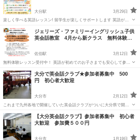
大分駅
3月29日
楽しく学べる英語レッスン! 留学生が楽しくサポートします 英語が初
めてのお子さまでも大歓迎です！ ✔ ゲーム・歌で楽しく英語に触れる
大分
大分市
大分駅
英会話
子ども
ジェリーズ・ファミリーイングリッシュ子供
✔ 保育園でのボランティア経験豊富！ ✔ グループ参加/ 少人数 OK 👶
英会話教室 4月から新クラス 無料体験…
...
佐伯駅
3月12日
無料体験レッスン受付中！ 英語が初めてのお子さまでも安心して参加
できる、アットホームな英会話教室です。 現役ALTの Jerry 先生が、
大分
佐伯市
佐伯駅
英会話
幼児
大分で英会話クラブ★参加者募集中 500
楽しくわかりやすくレッスンします。 🧒 対象年齢 幼児〜小学校4年生
円 初心者大歓迎
ま...
大分市
2月12日
これまで九州各地で開催していた英会話クラブがついに大分県で開催
になりました 英会話クラブは英語をたくさん話して英語を上達させよ
大分
大分市
英会話
クラブ
【大分英会話クラブ】参加者募集中 初心者
うという英会話勉強会です また英会話を勉強している仲間ができるの
大歓迎 参加費５００円
で、ぜひ参加してみてください ...
大分市
1月19日