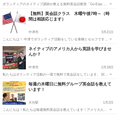
ボランティアのネイティブ講師が教える無料英会話教室「Go-Eigo ミ
ッションスクール」の 大分クラスです Go-Eigo ミッションスクールは
大分
大分市
英会話
クラス
【無料】英会話クラス 木曜午後7時～（時
60年以上の歴史を持つ無料英会話教室です。主にアメリカから来たボ
間は相談応じます）
ランティア...
中津市
3月21日
こんにちは！ 中津でボランティア活動をしている青柳とセルフです！
私たちは無料で英語のクラスを木曜7時からしています！ なかなか外
大分
中津市
英会話
クラス
ネイティブのアメリカ人から英語を学びませ
国人と話す機会がないという方！ 英語を勉強してみたいという方！ ゲ
んか？
ームで外国人と...
中津市
2月19日
私たちはボランティア活動の一環で無料で英会話をしています。 対面
やオンラインでもしています！ 外国人の友達が欲しい！ 英語を話せる
大分
中津市
英会話
ネイティブ
毎週の木曜日に無料グループ英会話を教えて
ようになりたい！ 留学したい！ など ネイティブのアメリカ人の先生
います！
だからこそわかる英...
大分駅
1月2日
こんにちは！私たちは毎週無料英会話を教えています！アメリカ人か
ら英会話を学びませんか？ 挨拶とか日々の会話とか何でもについて習