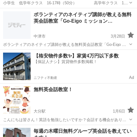
小学生 低学年クラス 16-17時（50分） 高学年クラス 17-
18時（50分） 小学校で習う英語、フォニックス、英文が読めるように
大分
大分市
英会話
公民館
ボランティアのネイティブ講師が教える無料
なる、英会話ができるようになるレッスン。 講師はアメリカ5年・イ
英会話教室「Go-Eigo ミッション…
ギリ...
中津市
3月28日
ボランティアのネイティブ講師が教える無料英会話教室「Go-Eigo ミ
ッションスクール」の 中津クラスです Go-Eigo ミッションスクールは
大分
中津市
英会話
クラス
【格安物件多数✨】家賃4万円以下多数
60年以上の歴史を持つ無料英会話教室です。主にアメリカから来たボ
【保証人ナシ】賃貸物件多数掲載！
ランティア...
Ad
ニフティ不動産
無料英会話教室！
大分駅
1月6日
こんにちは皆さん！英語を勉強したいですか？会話する機会がありま
せんか？ぜひぜひ一緒に勉強しましょう！私たちは毎週の木曜日の19
大分
大分市
大分駅
英会話
無料
毎週の木曜日無料グループ英会話を教えてい
時から20時まで無料英会話します～ オンラインレッスンもできます！