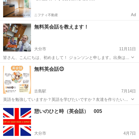
Ad
ニフティ不動産
無料英会話を教えます！
大分市
11月11日
皆さん、こんにちは、初めまして！ ジョンソンと申します。出身はア
メリカのミズーリ州ですがボランティアとして、1年間以上日本に住ん
大分
大分市
英会話
ネイティブスピーカー
無料英会話😊
でいます。 最近福岡県久留米市から大分市に引っ越しました。大分は
すごく楽しい場所です！ ボランテ...
古島駅
7月14日
英語を勉強していますか？英語を学びたいですか？友達を作りたいで
す？ ぜひ英会話に行ってみてください！私達はニュージーランドとア
大分
大分市
古島駅
英会話
ニュージーランド
憩いのひと時（英会話） 005
メリカから来ました。木曜日に他の英会話の教える人もいます！いろ
んな場所から来て貴方と話したいです！...
大分市
4月7日