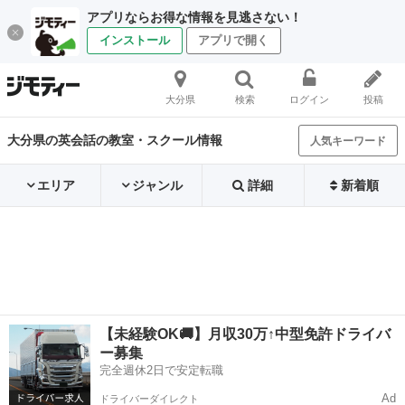
アプリならお得な情報を見逃さない！
インストール
アプリで開く
大分県
検索
ログイン
投稿
大分県の英会話の教室・スクール情報
人気キーワード
エリア
ジャンル
詳細
新着順
【未経験OK🚚】月収30万↑中型免許ドライバ
ー募集
完全週休2日で安定転職
Ad
ドライバーダイレクト