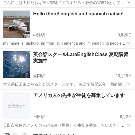
こんにちは！私たちは末日聖徒イエスキリスト教会の宣教師として、
無料英会話を教えています！何時でもできて、対面のかZOOMでもで
大分
大分市
大分駅
英会話
宣教師
Hello there! english and spanish native!
きます！ ぜひ、興味があれば、メッセジを送ってくれてください！
中津駅
3月20日
my name is mishuro, im from latin america and im searching people
who interested in learning new things. もちろん日...
大分
中津市
中津駅
英会話
国語
英会話スクールLaraEnglishClass 夏期講習
実施中
光岡駅
10月19日
大分県日田市にある英会話スクールです。 英語学習歴20年、塾経験の
ある講師が 基礎からアメリカ英語を教えます！ 対象年齢は小学校4年
大分
日田市
光岡駅
英会話
オンライン
アメリカ人の先生が生徒を募集しています
生〜大人まで。 小学校4年生〜高校生までは受験対策あります。 大人
の方は中学校...
日田駅
6月2日
日田市在住のアメリカ人の先生（男性）が生徒を募集しています。 カ
リフォルニア出身なので、クセのないAmerican Englishを話します。
大分
日田市
日田駅
英会話
先生