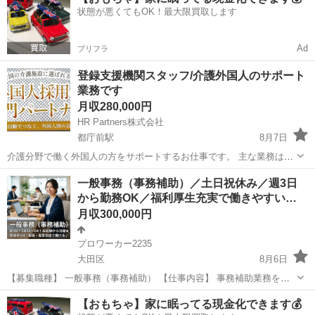
状態が悪くてもOK！最大限買取します
Ad
プリフラ
登録支援機関スタッフ/介護外国人のサポート
業務です
月収280,000円
HR Partners株式会社
都庁前駅
8月7日
介護分野で働く外国人の方をサポートするお仕事です。 主な業務は、
書類の準備、簡単な説明、施設との連絡、面談のサポートなどです。
東京
新宿区
都庁前駅
一般事務
一般事務（事務補助）／土日祝休み／週3日
難しい作業はなく、未経験の方でも始められます。
から勤務OK／福利厚生充実で働きやすい…
月収300,000円
プロワーカー2235
大田区
8月6日
【募集職種】 一般事務（事務補助） 【仕事内容】 事務補助業務を担
当していただきます。 主な業務内容は資料作成や書類管理などの事務
東京
大田区
一般事務
【おもちゃ】家に眠ってる現金化できます💰
作業です。 【主な業務内容】 ・日報、台帳などの資料作成 ・資料の