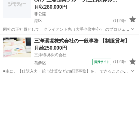
月収280,000円
非公開
港区
7月24日
同社の正社員として、クライアント先（大手企業中心） のプロジェク
トに参加する常用型派遣に該当する働き 方です。 ⼤型⼈事システムの
東京
港区
一般事務
未経験
三洋環境株式会社の一般事務 【制服貸与】
円滑の運⽤を⽀えるサポートや、 データ処理などのIT事務をお任せし
月給250,000円
ます。 【...
三洋環境株式会社
7月23日
提携サイト
葛飾区
■主に、【仕訳入力・給与計算などの経理事務】を、 できることから
少しずつお任せしていきます。 まずは、書類整理やデータ入力など、
東京
葛飾区
一般事務
シンプルで覚えやすい業務からスタートするので安心です。、 事務未
経験の方でも無理なく慣れていけ...