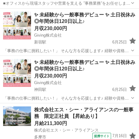
■オフィスから現場スタッフや営業を支える ”事務業務”をお任せしま
す。 特別な知識は必要ありません！ まずは「できること」から少しず
東京
江東区
一般事務
✨ 未経験から一般事務デビュー ✨ 土日祝休み
つ覚えていけばOKです。 ＜具体的な業務内容＞ ■電話・問い合わせ対
◎年間休日120日以上♪
応 お取引先や社内か...
月収230,000円
Giving株式会社
新宿駅
6月25日
「事務の仕事に挑戦したい！」 そんな方を応援します♪ 経験や資格は
一切必要ありません！ 研修制度が整っているので、 未経験の方も安心
東京
新宿区
新宿駅
一般事務
✨ 未経験から一般事務デビュー ✨ 土日祝休み
してスタートできます◎ ━━━━━━━━━━━━━━━━━━ 🌼...
◎年間休日120日以上♪
月収230,000円
Giving株式会社
神田駅
6月25日
「事務の仕事に挑戦したい！」 そんな方を応援します♪ 経験や資格は
一切必要ありません！ 研修制度が整っているので、 未経験の方も安心
東京
千代田区
神田駅
一般事務
株式会社エス・シー・アライアンスの一般事
してスタートできます◎ ━━━━━━━━━━━━━━━━━━ 🌼...
務 限定正社員 【昇給あり】
月給211,300円
株式会社エス・シー・アライアンス
7月16日
提携サイト
多摩市