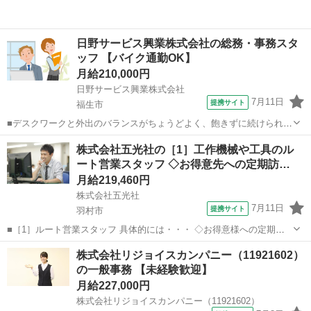
日野サービス興業株式会社の総務・事務スタ
ッフ 【バイク通勤OK】
月給210,000円
日野サービス興業株式会社
7月11日
提携サイト
福生市
■デスクワークと外出のバランスがちょうどよく、飽きずに続けられる
事務職です。 1日の中で、社内での入力業務や電話対応を行いなが
東京
福生市
一般事務
株式会社五光社の［1］工作機械や工具のル
ら、銀行・役所への書類提出や備品の買い出しなどの外出業務も担当
ート営業スタッフ ◇お得意先への定期訪…
します。 外出は週に数回あり、福生・...
月給219,460円
株式会社五光社
7月11日
提携サイト
羽村市
■［1］ルート営業スタッフ 具体的には・・・ ◇お得意様への定期訪
問（商談・納品など） ◇電話対応 ◇受注作業 ◇伝票作成など
東京
羽村市
一般事務
株式会社リジョイスカンパニー（11921602）
――― 1日の流れ ――― 8:25 朝礼 8:30 商品検品・商品出荷準
の一般事務 【未経験歓迎】
備・伝票処理 10:...
月給227,000円
株式会社リジョイスカンパニー（11921602）