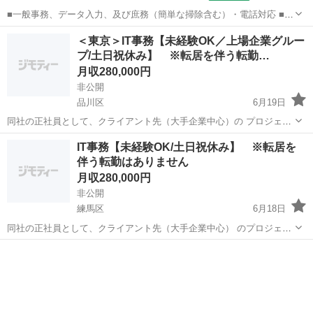
■一般事務、データ入力、及び庶務（簡単な掃除含む）・電話対応 ■1
日6H：月給211,300円～ （基本給174,900円～＋固定残業代31,400円～
東京
多摩市
一般事務
＜東京＞IT事務【未経験OK／上場企業グルー
＋通信手当5,000円） 1日7H：月給240,400円～ （基本給20...
プ/土日祝休み】 ※転居を伴う転勤…
月収280,000円
非公開
品川区
6月19日
同社の正社員として、クライアント先（大手企業中心）の プロジェク
トに参加する常用型派遣に該当する働き方です。 ⼤型⼈事システム
東京
品川区
一般事務
未経験
IT事務【未経験OK/土日祝休み】 ※転居を
「タレントパレット」の円滑の運⽤を ⽀えるサ...
伴う転勤はありません
月収280,000円
非公開
練馬区
6月18日
同社の正社員として、クライアント先（大手企業中心） のプロジェク
トに参加する常用型派遣に該当する働き 方です。 ⼤型⼈事システムの
東京
練馬区
一般事務
未経験
円滑の運⽤を⽀えるサポートや、 データ処理などのIT事務をお任せし
ます。 【...