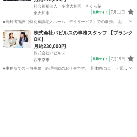
社会福祉法人 多摩大和園 さくら苑
7月11日
提携サイト
東大和市
■高齢者施設（特別養護老人ホーム、デイサービス）での事務。 お任
せするのは電話対応や受付、現金出納、備品管理など、日常的な事務
東京
東大和市
一般事務
株式会社パピルスの事務スタッフ 【ブランク
業務が中心です。 福祉業界の知識は入社後に少しずつ覚えれば大丈
OK】
夫。事 務経験が浅い方も、先輩職員が...
月給230,000円
株式会社パピルス
7月19日
提携サイト
西東京市
■事務所での一般事務、経理補助のお仕事です。 具体的には、 ・電話
応対、来客応対 ・PC入力 ・伝票や書類整理、ファイリング ・
東京
西東京市
一般事務
仕分け、経理補助など 初めは補助業務からスタートします。 ■月給
230,000円～ ※...