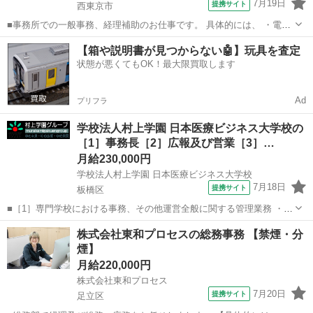
7月19日
提携サイト
西東京市
■事務所での一般事務、経理補助のお仕事です。 具体的には、 ・電話
応対、来客応対 ・PC入力 ・伝票や書類整理、ファイリング ・
東京
西東京市
一般事務
【箱や説明書が見つからない🤖】玩具を査定
仕分け、経理補助など 初めは補助業務からスタートします。 ■月給
状態が悪くてもOK！最大限買取します
230,000円～ ※...
Ad
プリフラ
学校法人村上学園 日本医療ビジネス大学校の
［1］事務長［2］広報及び営業［3］…
月給230,000円
学校法人村上学園 日本医療ビジネス大学校
7月18日
提携サイト
板橋区
■［1］専門学校における事務、その他運営全般に関する管理業務 ・広
報、学生募集活動 ・諸官庁窓口 ・カリキュラム作成等 ※所用等で近
東京
板橋区
一般事務
株式会社東和プロセスの総務事務 【禁煙・分
隣まで社有車を使用することあり ※学校事務全般に精通された方歓
煙】
迎！ ［2］ 専門学校の広報...
月給220,000円
株式会社東和プロセス
7月20日
提携サイト
足立区