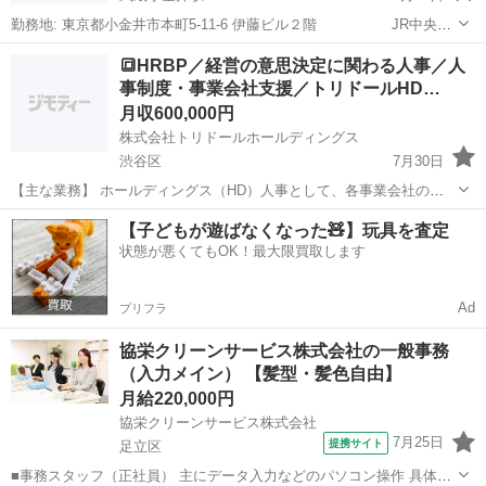
勤務地: 東京都小金井市本町5-11-6 伊藤ビル２階 JR中央
線 武蔵小金井駅 すぐ 勤務時間: 平日9時〜17時 のフルタイム勤務
東京
小金井市
武蔵小金井駅
一般事務
フルタイム
🔳HRBP／経営の意思決定に関わる人事／人
平日13時〜17時 のパートタイム勤務 どちら...
事制度・事業会社支援／トリドールHD…
月収600,000円
株式会社トリドールホールディングス
渋谷区
7月30日
【主な業務】 ホールディングス（HD）人事として、各事業会社の
HRBP機能を担い、HDとして実行すべき人事施策・方針を各事業会社
東京
渋谷区
一般事務
【子どもが遊ばなくなった🧸】玩具を査定
へ的確にコミュニケーションし、実行まで導く、また各事業会社が実
状態が悪くてもOK！最大限買取します
現したい人事施作・制度・運用につ...
Ad
プリフラ
協栄クリーンサービス株式会社の一般事務
（入力メイン） 【髪型・髪色自由】
月給220,000円
協栄クリーンサービス株式会社
7月25日
提携サイト
足立区
■事務スタッフ（正社員） 主にデータ入力などのパソコン操作 具体的