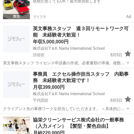
状態が悪くてもOK！最大限買取します
整...
Ad
プリフラ
英文事務スタッフ 週３回リモートワーク可
能 未経験者大歓迎！
年収5,000,000円
株式会社Y＆K Narita International School
渋谷区
8月5日
英文事務スタッフ ライセンス申請書の作成、必要書類の準備、複数の
法域における関連当局またはエージェントへの書類提出。 ・ビジネス
東京
渋谷区
一般事務
未経験
事務員 エクセル操作担当スタッフ 内勤事
に関連する規制要件、ライセンス、法的事項の調査実施 ・事業部内売
務 未経験者大歓迎です！
上日報、KPI日報の作成 ...
月収399,000円
株式会社Y＆K Narita International School
千代田区
8月5日
クライアント先の事務ワークを担当していただきます。 ＜具体的には
＞ ・データ入力 ・書類・資料作成 ・Excelを使用したツール作成 な
東京
千代田区
一般事務
未経験
協栄クリーンサービス株式会社の一般事務
ど 入社後は、専任講師が一人ひとりのスキルに合わせた導入研修を行
（入力メイン） 【髪型・髪色自由】
います。「...
月給220,000円