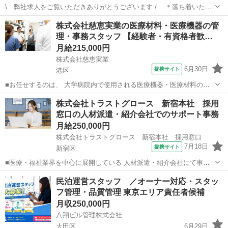
\ 弊社求人をご覧いただきありがとうございます / ＊落ち着いた環
境でお仕事をしたい方募集中＊ ～20代・30代のスタッフが活躍
東京
中野区
中野駅
一般事務
株式会社慈恵実業の医療材料・医療機器の管
中～ ◇募集求人 ・採用事務（未経験OK） ◇予定人数 ・１名（予...
理・事務スタッフ 【経験者・有資格者歓…
月給215,000円
株式会社慈恵実業
6月30日
提携サイト
港区
■お任せするのは、 大学病院内で使用される医療機器・医療材料の調
達・管理業務。 黙々とパソコン作業をするといった事務業務だけでは
東京
港区
一般事務
株式会社トラストグロース 新宿本社 採用
ありません。 「医療現場に必要な物を、適切な価格・タイミングで届
窓口の人材派遣・紹介会社でのサポート事務
ける」病院運営の中核ポジションで...
月給250,000円
株式会社トラストグロース 新宿本社 採用窓口
7月18日
提携サイト
新宿区
■医療・福祉業界を中心に展開している 人材派遣・紹介会社にて事務
スタッフ募集！ 求職者の希望条件をお電話にてお伺いし、 ご希望に合
東京
新宿区
一般事務
民泊運営スタッフ ／オーナー対応・スタッ
うお仕事（看護師・介護士・保育士） などをご紹介します♪ ＜主な内
フ管理・品質管理 東京エリア責任者候補
容＞ ◆応募者の電話受...
月収250,000円
八翔ビル管理株式会社
大田区
6月29日