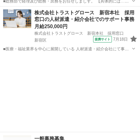
■総務部で経理及び総務・庶務をお任せしましす。 【具体的には…】
■弥生会計の入力 ■社会保険関係等の社会保険労務士への取次 ■資金繰
東京
足立区
一般事務
株式会社トラストグロース 新宿本社 採用
りの準備 ■勤怠管理 ■給与手当等の補助 ■仕入れの支払い管理 ■電話対
窓口の人材派遣・紹介会社でのサポート事務
応...
月給250,000円
株式会社トラストグロース 新宿本社 採用窓口
7月18日
提携サイト
新宿区
■医療・福祉業界を中心に展開している 人材派遣・紹介会社にて事務
スタッフ募集！ 求職者の希望条件をお電話にてお伺いし、 ご希望に合
東京
新宿区
一般事務
うお仕事（看護師・介護士・保育士） などをご紹介します♪ ＜主な内
容＞ ◆応募者の電話受...
一般事務募集