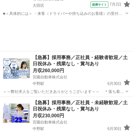
7月2日
提携サイト
大田区
■＜具体的には＞ ・来客（ドライバーや持ち込みのお客様）の受付・
窓口対応 ・電話応対、簡単な問い合わせ対応 ・専用ソフトへのデータ
東京
大田区
一般事務
入力、伝票発行、書類整理 ＜仕事のポイント＞ ・窓口には毎日多くの
ドライバーやお客様が訪れま...
【急募】採用事務／正社員・経験者歓迎／土
日祝休み・残業なし・賞与あり
月収260,000円
宮園自動車株式会社
中野駅
6月30日
～～弊社求人をご覧いただきありがとうございます～～ ＊落ち着い
た環境でお仕事をしたい方募集中＊ ～20代・30代のスタッフが
東京
中野区
中野駅
一般事務
業務
【急募】採用事務／正社員・未経験歓迎／土
活躍中～ ◇募集求人 ・採用事務 ◇予定人数 ・１名（予定） ※充足
日祝休み・残業なし・賞与あり
次第...
月収230,000円
宮園自動車株式会社
中野駅
6月30日