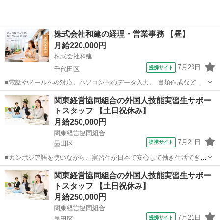
株式会社和建の経理・営業事務 【昼】
月給220,000円
株式会社和建
7月23日
提携サイト
千代田区
■電話やメールへの対応、パソコンへのデータ入力、 書類作成など、
営業担当者を支える事務業務をお任せします。 ＜具体的な仕事内容＞
東京
千代田区
一般事務
関東経営協同組合の外国人技能実習生サポー
・電話対応 ・来客対応 ・メール対応 ・営業担当者への連絡、引き継
トスタッフ 【土日祝休み】
ぎ ・専用ソフトへのデータ...
月給250,000円
関東経営協同組合
7月21日
提携サイト
墨田区
■カンボジア語を使いながら、実習生が日本で安心して働き生活できる
よう支える仕事です。 具体的には、 受け入れ企業への訪問（1日1～2
東京
墨田区
一般事務
関東経営協同組合の外国人技能実習生サポー
件程度）で現場の状況確認や面談を行い、 日常生活や職場での悩みを
トスタッフ 【土日祝休み】
ヒアリング。 必要に応じて...
月給250,000円
関東経営協同組合
7月21日
提携サイト
墨田区