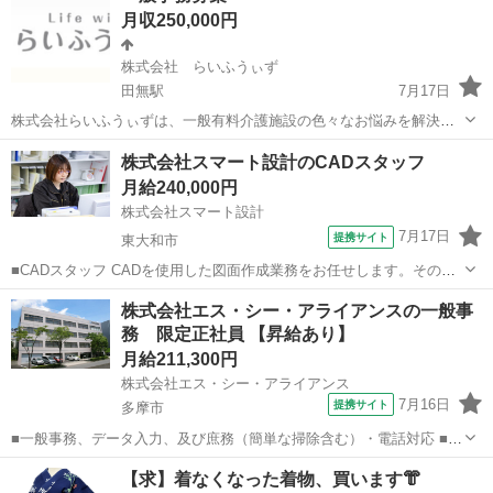
月収250,000円
株式会社 らいふうぃず
田無駅
7月17日
株式会社らいふうぃずは、一般有料介護施設の色々なお悩みを解決し
ていく会社で、現時点で都内240施設以上とのお取引をさせていただい
東京
西東京市
田無駅
一般事務
株式会社スマート設計のCADスタッフ
ています。この度、事業拡大に伴い事務職を募集します。電話対応、
月給240,000円
エクセル、スプレッドシート等が出来...
株式会社スマート設計
7月17日
提携サイト
東大和市
■CADスタッフ CADを使用した図面作成業務をお任せします。その
他、書類作成、パソコン操作、電話応対等 ※CADは「WingNeo」を使
東京
東大和市
一般事務
株式会社エス・シー・アライアンスの一般事
用しています。 ■月給210,000円～300,000円 ※給与幅は経験・能力・
務 限定正社員 【昇給あり】
資格等...
月給211,300円
株式会社エス・シー・アライアンス
7月16日
提携サイト
多摩市
■一般事務、データ入力、及び庶務（簡単な掃除含む）・電話対応 ■1
日6H：月給211,300円～ （基本給174,900円～＋固定残業代31,400円～
東京
多摩市
一般事務
【求】着なくなった着物、買います👘
＋通信手当5,000円） 1日7H：月給240,400円～ （基本給20...