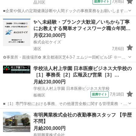
7月8日
提携サイト
品川区
■企業や個人の定期健康診断や人間ドックの事務業務をお願いします。
具体的には、予約取得業務、電話応対、結果の発送業務等を行いま
東京
品川区
一般事務
✨＼未経験・ブランク大歓迎／いちから丁寧
す。 病院のシステムを活用しながら、業務を行っていただきます。 ■
にお教えする簡単オフィスワーク職☆年間…
月給22万7000円以上 ※研修...
月収230,000円
株式会社ケイズ
港区
7月6日
✿事業所・面接場所✿ 東京都港区芝4-3-7 エムジー田町ビル1F ※一次
面接はリモート（画面越し）での対応も可能です！ ◤￣￣￣￣￣￣￣
東京
港区
一般事務
学校法人村上学園 日本医療ビジネス大学校の
￣￣￣￣￣￣￣￣￣◥ ⭕ 快適な事務所で座り仕事♪ ⭕ パソコンに
［1］事務長［2］広報及び営業［3］…
疎...
月給230,000円
学校法人村上学園 日本医療ビジネス大学校
7月18日
提携サイト
板橋区
■［1］専門学校における事務、その他運営全般に関する管理業務 ・広
報、学生募集活動 ・諸官庁窓口 ・カリキュラム作成等 ※所用等で近
東京
板橋区
一般事務
有明興業株式会社の夜勤事務スタッフ 【学歴
隣まで社有車を使用することあり ※学校事務全般に精通された方歓
不問】
迎！ ［2］ 専門学校の広報...
月給200,000円
有明興業株式会社