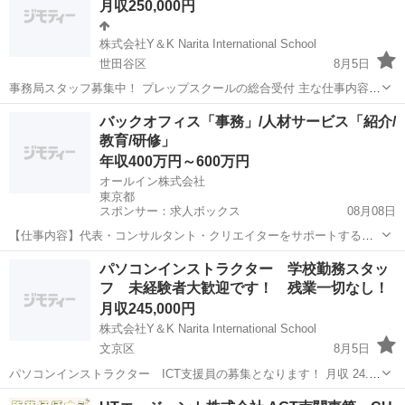
月収250,000円
第2新卒の方も大歓迎です！ ...
株式会社Y＆K Narita International School
世田谷区
8月5日
事務局スタッフ募集中！ プレップスクールの総合受付 主な仕事内容
電話・メール対応（お預かりしている保護者・入園希望者）、 月末月
東京
世田谷区
一般事務
業務
バックオフィス「事務」/人材サービス「紹介/
初の請求処理、登降園管理・対応、シフト作成・調整・管理、入園希
教育/研修」
望...
年収400万円～600万円
オールイン株式会社
東京都
スポンサー：求人ボックス
08月08日
【仕事内容】代表・コンサルタント・クリエイターをサポートする
「バックオフィス・事務」・営業事務・経理・採用など業務の幅を広
正社員
パソコンインストラクター 学校勤務スタッ
げられる・AI活用推進中・フレックス・年休125日・週3リモート可・
フ 未経験者大歓迎です！ 残業一切なし！
昇給2回・表彰制度あり 仕事内容: 代表...
月収245,000円
株式会社Y＆K Narita International School
文京区
8月5日
パソコンインストラクター ICT支援員の募集となります！ 月収 24.5
万円～ 勤務日 月曜日～金曜日（土日祝休み） 勤務時間 学校滞在：
東京
文京区
一般事務
未経験