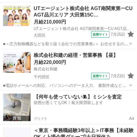
には、作業員が持ち帰ってきた日報・伝票類をPCで読み取り、 PCに
東京
足立区
一般事務
UTエージェント株式会社 AGT南関東第一CU
反映されたデータと元の日報・伝票類との確認、修正作業になりま
AGT品川エリア 大田第15C…
す。 文字入力が出来れば、事務...
月給210,000円
UTエージェント株式会社 AGT南関東第一CU AGT品川エリア 大田第15CL 《JTET1C》
7月25日
提携サイト
大田区
■＜圧力制御機器などを取り扱う会社での営業事務♪＞ お任せするの
は、受発注業務などの営業事務！ 電話応対やPCへの入力作業がメイン
東京
大田区
一般事務
株式会社和建の経理・営業事務 【昼】
です♪ ☆PC基本操作・電話応対ができればOK！ 事務未経験でも大丈
月給220,000円
夫♪ 丁寧な教育がある...
株式会社和建
7月23日
提携サイト
千代田区
■電話やメールへの対応、パソコンへのデータ入力、 書類作成など、
営業担当者を支える事務業務をお任せします。 ＜具体的な仕事内容＞
東京
千代田区
一般事務
【何年も使っていない🧵】ミシンを査定
・電話対応 ・来客対応 ・メール対応 ・営業担当者への連絡、引き継
状態が悪くてもOK！最大限買取します
ぎ ・専用ソフトへのデータ...
Ad
プリフラ
＜東京・事務職経験3年以上＞IT事務【未経験
OK／上場企業グループ/土日祝休み…