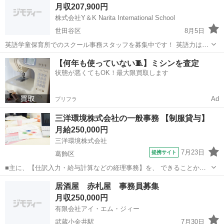
月収207,900円
人材」へ ミカタの営業事務は、単...
株式会社Y＆K Narita International School
世田谷区
8月5日
英語学童保育所でのスクール事務スタッフを募集中です！ 英語力は必
要ありません！ 事務受付来客対応など幅広い業務となります。 受付事
東京
世田谷区
一般事務
業務
【何年も使っていない🧵】ミシンを査定
務 電話対応 保護者対応 教室長のサポートなど スクールにくる子
状態が悪くてもOK！最大限買取します
供たちのお出迎え バ...
Ad
プリフラ
三洋環境株式会社の一般事務 【制服貸与】
月給250,000円
三洋環境株式会社
7月23日
提携サイト
葛飾区
■主に、【仕訳入力・給与計算などの経理事務】を、 できることから
少しずつお任せしていきます。 まずは、書類整理やデータ入力など、
東京
葛飾区
一般事務
居酒屋 赤札屋 事務員募集
シンプルで覚えやすい業務からスタートするので安心です。、 事務未
月収250,000円
経験の方でも無理なく慣れていけ...
有限会社アイ・エム・ジィー
武蔵小金井駅
7月30日