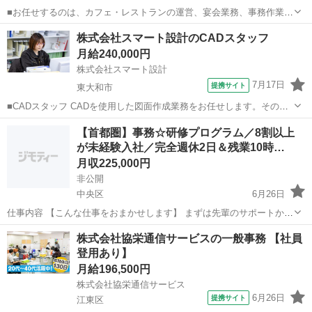
■お任せするのは、カフェ・レストランの運営、宴会業務、事務作業な
ど施設運営に関わるさまざまな業務。 毎日同じ仕事の繰り返しではな
東京
羽村市
一般事務
株式会社スマート設計のCADスタッフ
く、多彩な経験を積めることが魅力です。 株式会社コナモーレは、羽
月給240,000円
村市や地元企業の出資により設立さ...
株式会社スマート設計
7月17日
提携サイト
東大和市
■CADスタッフ CADを使用した図面作成業務をお任せします。その
他、書類作成、パソコン操作、電話応対等 ※CADは「WingNeo」を使
東京
東大和市
一般事務
【首都圏】事務☆研修プログラム／8割以上
用しています。 ■月給210,000円～300,000円 ※給与幅は経験・能力・
が未経験入社／完全週休2日＆残業10時…
資格等...
月収225,000円
非公開
中央区
6月26日
仕事内容 【こんな仕事をおまかせします】 まずは先輩のサポートから
始まるので安心！ ・設計図の修正や作成 ・パソコンを使った書類作成
東京
中央区
一般事務
未経験
株式会社協栄通信サービスの一般事務 【社員
・一般的な事務業務 ・電話対応 など ☆☆ゆくゆくは“CAD“を覚...
登用あり】
月給196,500円
株式会社協栄通信サービス
6月26日
提携サイト
江東区