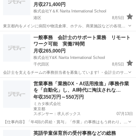
月収271,400円
株式会社Y＆K Narita International School
港区
8月5日
東京都内をメインに病院や物流倉庫、ホテル、商業施設などの各現場
において、施工管理の事務業務をお任せします。 【入社後は…】 最初
東京
港区
一般事務
業務
一般事務 会計士のサポート業務 リモート
の1～2週間はオンライン研修で業界や管工事、電気工事などの知識を
ワーク可能 実働7時間
学んでいただくところから...
月収265,000円
株式会社Y&K Narita International School
千代田区
8月5日
会計士を支えるチームの事務担当者を募集しています! ・会計士のサポ
ート業務 (簿記の専門知識を必要としない事務手続き等:スケジュール
東京
千代田区
一般事務
業務
営業事務「業務DX・AI活用推進」/事務作業
管理、会議手配、出張手配、伝票・申請書処理、押印代行、請求管
を「自動化」し、AI時代に淘汰されな…
理、レポート類作成、その他、...
年収350万円～550万円
ミカタ株式会社
東京都
スポンサー：求人ボックス
07月13日
【仕事内容】「年4回の昇給・賞与」「作業」の事務はもう終わり。
AI×仕組み化で実務の100%自動化に挑み、どこでも通用する「自立し
正社員
英語学童保育所の受付事務などの総務
たプロ」へ。 仕事内容: ・「ただの事務」から「業務をハックするDX