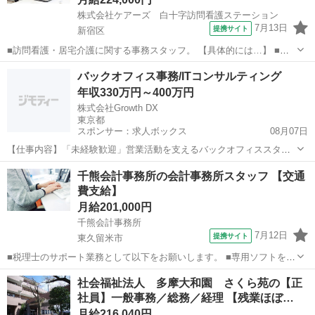
株式会社ケアーズ 白十字訪問看護ステーション
7月13日
提携サイト
新宿区
■訪問看護・居宅介護に関する事務スタッフ。 【具体的には…】 ■電
話対応 ご利用者様やご家族、業者からの電話の取次など ■レセプト
東京
新宿区
一般事務
バックオフィス事務/ITコンサルティング
業務 利用者様情報のデータ入力や実績のチェック・総括 ◎介護・福
年収330万円～400万円
祉施設向けの業務管理...
株式会社Growth DX
東京都
スポンサー：求人ボックス
08月07日
【仕事内容】「未経験歓迎」営業活動を支えるバックオフィススタッ
フ募集! 月給27.5万 土日祝休み/年間休日125日以上/リモートあり/ネイ
正社員
千熊会計事務所の会計事務所スタッフ 【交通
ルOK 仕事内容: 未経験OKの営業事務です! 半蔵門駅から徒歩2分、土
費支給】
日祝休みで年間休日...
月給201,000円
千熊会計事務所
7月12日
提携サイト
東久留米市
■税理士のサポート業務として以下をお願いします。 ■専用ソフトを使
った仕訳の入力や申請書の作成 ■顧問先の巡回 ■月給201,000円～
東京
東久留米市
一般事務
社会福祉法人 多摩大和園 さくら苑の【正
300,000円（経験により） ■9:00～18:00（12:00～13:00休憩）...
社員】一般事務／総務／経理 【残業ほぼ…
月給216,040円