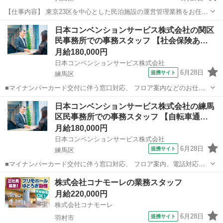
【仕事内容】 東京23区を中心とした民泊施設の運営管理業務をお任せ
します。 単なる事務作業ではなく、 オーナー様・清掃スタッフ・配送
東京
大田区
一般事務
日本コンベンションサービス株式会社の関区
スタッフと連携しながら、 施設運営を支えるポジションです。 将来的
民事務所での事務スタッフ 【社会保険あ…
には東京...
月給180,000円
日本コンベンションサービス株式会社
6月28日
提携サイト
練馬区
■マイナンバーカード交付に伴う窓口対応、 フロア案内などのお仕事
をお願いします！ 面接時、ご経験等を考慮し配属を 下記2チームで決
東京
練馬区
一般事務
日本コンベンションサービス株式会社の練馬
定させていただきます。 ［1］窓口・接客 ・フロア対応 ・マイナンバ
区民事務所での事務スタッフ 【自転車通…
ー関連業務 ［2］事務...
月給180,000円
日本コンベンションサービス株式会社
6月28日
提携サイト
練馬区
■マイナンバーカード交付に伴う窓口対応、 フロア案内、電話対応な
どのお仕事をお願いします！ ◆マイナンバーカード交付窓口業務 ◆
東京
練馬区
一般事務
株式会社コナモーレの業務スタッフ
・マイナンバーカード交付等に伴う窓口業務 ・フロア案内 ・電話対応
月給220,000円
・データ入力、予約状況...
株式会社コナモーレ
6月28日
提携サイト
羽村市