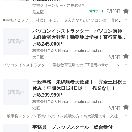
協栄クリーンサービス株式会社
7月25日
提携サイト
足立区
■事務スタッフ（正社員） 主にデータ入力などのパソコン操作 具体的
には、作業員が持ち帰ってきた日報・伝票類をPCで読み取り、 PCに
東京
足立区
一般事務
パソコンインストラクター パソコン講師
反映されたデータと元の日報・伝票類との確認、修正作業になりま
未経験者大歓迎！勤務地は学校！直行直帰…
す。 文字入力が出来れば、事務...
月収245,000円
株式会社Y＆K Narita International School
大田区
8月5日
パソコンインストラクター 学校教育現場でのICT活用のサポートを行
なっていただきます！ 小中学校でパソコン、タブレットなどを活用し
東京
大田区
一般事務
業務
た学習が拡大。 学校現場での授業支援等を通じて、ICT 活用を支え、
一般事務 未経験者大歓迎！ 完全土日祝日
未来を支える子供達の学び...
休み！年間休日124日以上！残業なし！
月収399,999円
株式会社Y＆K Narita International School
港区
8月5日
一般事務スタッフを募集中です！未経験の方でも大歓迎です！入社後
の研修でどなたでも一人前の事務業務が行えるようになります。 経験
東京
港区
一般事務
業務
事務員 プレップスクール 総合受付
者は尚更大歓迎です！ 今までの一般事務経験を活かして働きたい方！