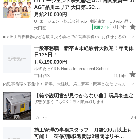
UTエージェント株式会社 AGT南関東第一CU
8:30※～17:30の間の連続した8時間（うち休憩１時間）＋自宅での
AGT品川エリア 大田第15C…
報...
月給210,000円
UTエージェント株式会社 AGT南関東第一CU AGT品川エリア 大田第15CL 《JTET1C》
7月25日
提携サイト
大田区
■＜圧力制御機器などを取り扱う会社での営業事務♪＞ お任せするの
は、受発注業務などの営業事務！ 電話応対やPCへの入力作業がメイン
東京
大田区
一般事務
一般事務職 新卒＆未経験者大歓迎！年間休
です♪ ☆PC基本操作・電話応対ができればOK！ 事務未経験でも大丈
日125日！
夫♪ 丁寧な教育がある...
月収190,000円
株式会社Y＆K Narita International School
世田谷区
8月5日
内勤事務職を募集中！ 新卒、未経験、第二新卒・既卒どなたでも大歓
迎です！ 完全週休2日制(土・日・祝休日)でライフワークバランスも充
東京
世田谷区
一般事務
未経験
【箱や説明書が見つからない🤖】玩具を査定
実 ！ 産休・育休制度があるからずっと働くことができます ！ ■仕事
状態が悪くてもOK！最大限買取します
内容 ・...
Ad
プリフラ
施工管理の事務スタッフ 月給100万以上も
可能！ 研修期間2週間は2週間はリモ…