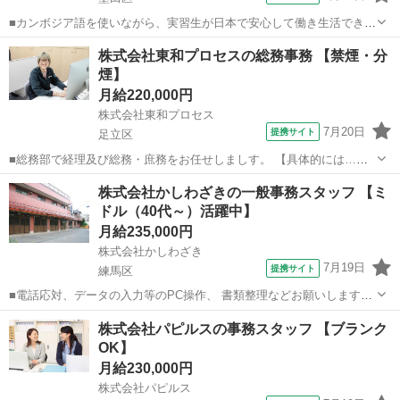
■カンボジア語を使いながら、実習生が日本で安心して働き生活できる
よう支える仕事です。 具体的には、 受け入れ企業への訪問（1日1～2
東京
墨田区
一般事務
株式会社東和プロセスの総務事務 【禁煙・分
件程度）で現場の状況確認や面談を行い、 日常生活や職場での悩みを
煙】
ヒアリング。 必要に応じて...
月給220,000円
株式会社東和プロセス
7月20日
提携サイト
足立区
■総務部で経理及び総務・庶務をお任せしましす。 【具体的には…】
■弥生会計の入力 ■社会保険関係等の社会保険労務士への取次 ■資金繰
東京
足立区
一般事務
株式会社かしわざきの一般事務スタッフ 【ミ
りの準備 ■勤怠管理 ■給与手当等の補助 ■仕入れの支払い管理 ■電話対
ドル（40代～）活躍中】
応...
月給235,000円
株式会社かしわざき
7月19日
提携サイト
練馬区
■電話応対、データの入力等のPC操作、 書類整理などお願いします。
■月給235,000円～ ☆給与は経験・能力等を考慮します ■8:00～
東京
練馬区
一般事務
株式会社パピルスの事務スタッフ 【ブランク
17:00（実働8h） ★残業はほとんどなし
OK】
月給230,000円
株式会社パピルス