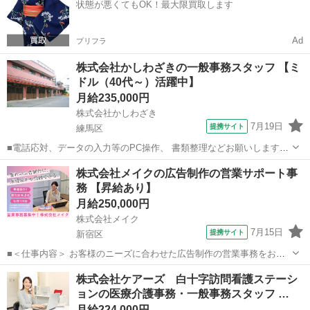
状態が悪くてもOK！最大限買取します
Ad
プリフラ
株式会社かしわざきの一般事務スタッフ 【ミ
ドル（40代～）活躍中】
月給235,000円
株式会社かしわざき
7月19日
提携サイト
練馬区
■電話応対、データの入力等のPC操作、 書類整理などお願いします。
■月給235,000円～ ☆給与は経験・能力等を考慮します ■8:00～
東京
練馬区
一般事務
株式会社メイクの広告制作の営業サポート事
17:00（実働8h） ★残業はほとんどなし
務 【昇給あり】
月給250,000円
株式会社メイク
7月15日
提携サイト
新宿区
■＜仕事内容＞ お客様のニーズに合わせた広告制作の営業事務をお任
せします。 いきなり営業として働くのではなく、まずはアシスタント
東京
新宿区
一般事務
株式会社ケアーズ 白十字訪問看護ステーシ
業務からスタート。 「広告ってどうやって作るの？」 というところか
ョンの医療介護事務・一般事務スタッフ …
ら、しっかり学べる環境です。...
月給224,000円