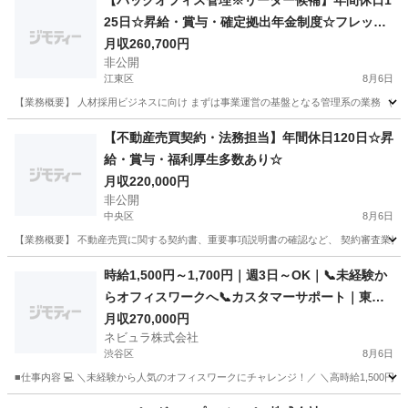
【バックオフィス管理※リーダー候補】年間休日1
25日☆昇給・賞与・確定拠出年金制度☆フレック
スタイム制
月収260,700円
非公開
江東区
8月6日
【業務概要】 人材採用ビジネスに向け まずは事業運営の基盤となる管理系の業務 （受
東京
江東区
その他
業務
【不動産売買契約・法務担当】年間休日120日☆昇
給・賞与・福利厚生多数あり☆
月収220,000円
非公開
中央区
8月6日
【業務概要】 不動産売買に関する契約書、重要事項説明書の確認など、 契約審査業務を
東京
中央区
法務
業務
時給1,500円～1,700円｜週3日～OK｜📞未経験か
らオフィスワークへ📞カスタマーサポート｜東京
都内【Ow01】
月収270,000円
ネビュラ株式会社
渋谷区
8月6日
■仕事内容 💻 ＼未経験から人気のオフィスワークにチャレンジ！／ ＼高時給1,500円～
東京
渋谷区
事務
未経験