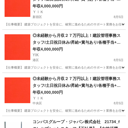
完備
年収4,000,000円
ＹＩＫ
新宿区
8月5日
【仕事概要】 建築プロジェクトを安全に、確実に進めるためのサポート業務をお任せしま
東京
新宿区
事務
未経験
◎未経験から月収２７万円以上！建設管理事務ス
タッフ/土日祝日休み/昇給+賞与あり/各種手当+寮
完備
年収4,000,000円
YIK
港区
8月5日
【仕事概要】 建築プロジェクトを安全に、確実に進めるためのサポート業務をお任せしま
東京
港区
事務
◎未経験から月収２７万円以上！建設管理事務ス
タッフ/土日祝日休み/昇給+賞与あり/各種手当+寮
完備
年収4,000,000円
ＹＩＫ
中央区
8月5日
【仕事概要】 建築プロジェクトを安全に、確実に進めるためのサポート業務をお任せしま
東京
中央区
事務
未経験
コンパスグループ・ジャパン株式会社 21734_f