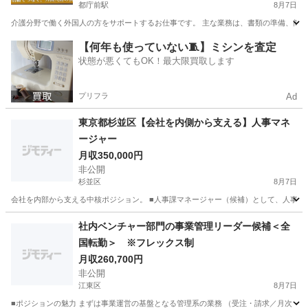
都庁前駅
8月7日
介護分野で働く外国人の方をサポートするお仕事です。 主な業務は、書類の準備、簡
東京
新宿区
都庁前駅
一般事務
【何年も使っていない🧵】ミシンを査定
状態が悪くてもOK！最大限買取します
プリフラ
Ad
東京都杉並区【会社を内側から支える】人事マネ
ージャー
月収350,000円
非公開
杉並区
8月7日
会社を内部から支える中核ポジション。 ■人事課マネージャー（候補）として、人事課業務
東京
杉並区
人事
業務
社内ベンチャー部門の事業管理リーダー候補＜全
国転勤＞ ※フレックス制
月収260,700円
非公開
江東区
8月7日
■ポジションの魅力 まずは事業運営の基盤となる管理系の業務 （受注・請求／月次・年