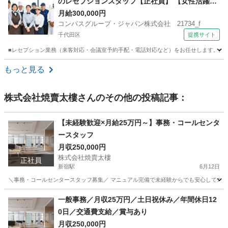
のレセプションスタッフ【正社員】 【女性活躍
中】
月給300,000円
コンパスグループ・ジャパン株式会社 21734_f
千代田区
提携サイト
■レセプション業務（来客対応・会議室予約手配・電話対応など）をお任せします。外資
東京
千代田区
受付
もっと見る
株式会社焼賣太樓
さんのその他の投稿記事：
【未経験歓迎×月給25万円～】事務・コールセンタ
ースタッフ
月収250,000円
株式会社焼賣太樓
正社員
新宿駅
6月12日
＼事務・コールセンタースタッフ募集／ マニュアル完備で未経験からでも安心してスタート
東京
新宿区
新宿駅
事務
一般事務／月収25万円／土日祝休み／年間休日12
0日／交通費支給／賞与あり
月収250,000円