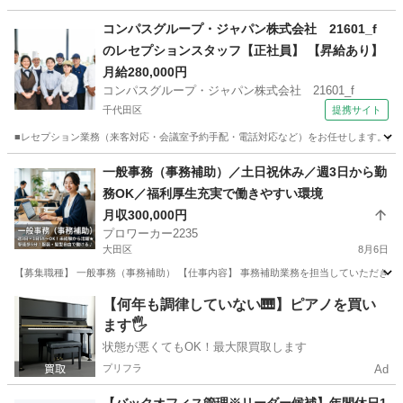
東京
江東区
その他
コンパスグループ・ジャパン株式会社 21601_f
のレセプションスタッフ【正社員】 【昇給あり】
月給280,000円
コンパスグループ・ジャパン株式会社 21601_f
千代田区
提携サイト
■レセプション業務（来客対応・会議室予約手配・電話対応など）をお任せします。外資
東京
千代田区
受付
一般事務（事務補助）／土日祝休み／週3日から勤
務OK／福利厚生充実で働きやすい環境
月収300,000円
プロワーカー2235
大田区
8月6日
【募集職種】 一般事務（事務補助） 【仕事内容】 事務補助業務を担当していただきます
東京
大田区
一般事務
【何年も調律していない🎹】ピアノを買い
ます🖐️
状態が悪くてもOK！最大限買取します
プリフラ
Ad