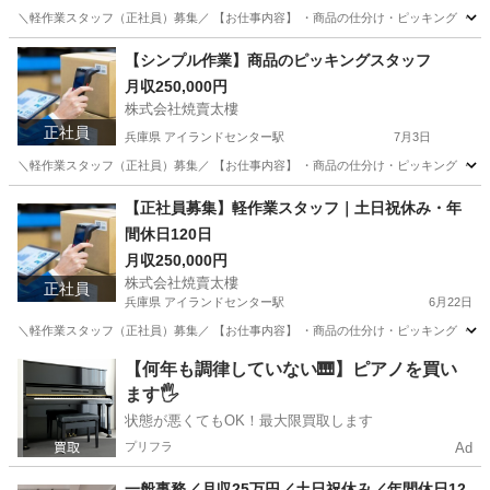
＼軽作業スタッフ（正社員）募集／ 【お仕事内容】 ・商品の仕分け・ピッキング ・梱包・検
兵庫
神戸市
アイランドセンター駅
物流
未経験
【シンプル作業】商品のピッキングスタッフ
月収250,000円
株式会社焼賣太樓
正社員
兵庫県 アイランドセンター駅
7月3日
＼軽作業スタッフ（正社員）募集／ 【お仕事内容】 ・商品の仕分け・ピッキング ・梱包・検
兵庫
神戸市
アイランドセンター駅
物流
未経験
【正社員募集】軽作業スタッフ｜土日祝休み・年
間休日120日
月収250,000円
株式会社焼賣太樓
正社員
兵庫県 アイランドセンター駅
6月22日
＼軽作業スタッフ（正社員）募集／ 【お仕事内容】 ・商品の仕分け・ピッキング ・梱包・検
兵庫
神戸市
アイランドセンター駅
倉庫管理
未経験
【何年も調律していない🎹】ピアノを買い
ます🖐️
状態が悪くてもOK！最大限買取します
プリフラ
Ad
一般事務／月収25万円／土日祝休み／年間休日12