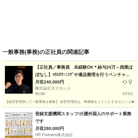
一般事務(事務)の正社員の関連記事
【正社員／事務員 未経験OK＊給与24万～残業ほ
ぼなし】ﾊｳｽｸﾘｰﾆﾝｸﾞや遺品整理を行うベンチャー
企業
月収240,000円
株式会社タスカット
鶴川駅
8月8日
【経営管理部にて一般事務を募集】 経営管理部は、事務職をメインとするセクションです
東京
町田市
鶴川駅
事務
業務
登録支援機関スタッフ/介護外国人のサポート業務
です
月収280,000円
HR Partners株式会社