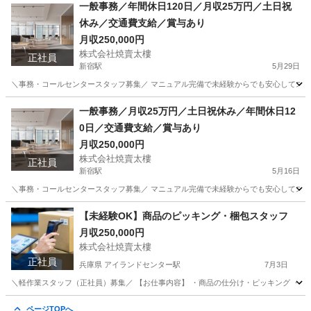
東京
新宿区
新宿駅
一般事務
一般事務／年間休日120日／月収25万円／土日祝
休み／交通費支給／賞与あり
月収250,000円
株式会社焼賣太樓
正社員
新宿駅
5月29日
＼事務・コールセンタースタッフ募集／ マニュアル完備で未経験からでも安心してスタート
東京
新宿区
新宿駅
一般事務
業務
一般事務／月収25万円／土日祝休み／年間休日12
0日／交通費支給／賞与あり
月収250,000円
株式会社焼賣太樓
正社員
新宿駅
5月16日
＼事務・コールセンタースタッフ募集／ マニュアル完備で未経験からでも安心してスタート
東京
新宿区
新宿駅
一般事務
業務
【未経験OK】商品のピッキング・梱包スタッフ
月収250,000円
株式会社焼賣太樓
正社員
兵庫県 アイランドセンター駅
7月3日
＼軽作業スタッフ（正社員）募集／ 【お仕事内容】 ・商品の仕分け・ピッキング ・梱包・検
兵庫
神戸市
アイランドセンター駅
物流
ページTOPへ