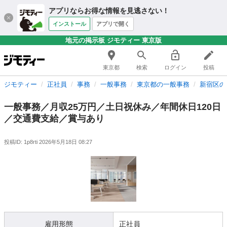
アプリならお得な情報を見逃さない！
インストール
アプリで開く
地元の掲示板 ジモティー 東京版
東京都
検索
ログイン
投稿
ジモティー
正社員
事務
一般事務
東京都の一般事務
新宿区の
一般事務／月収25万円／土日祝休み／年間休日120日
／交通費支給／賞与あり
投稿ID: 1p8rti
2026年5月18日 08:27
雇用形態
正社員