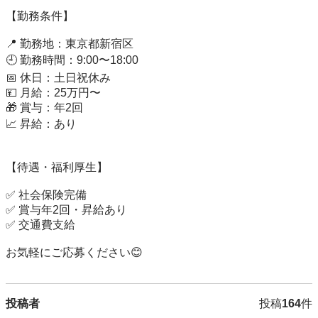
【勤務条件】

📍 勤務地：東京都新宿区

🕘 勤務時間：9:00〜18:00

📅 休日：土日祝休み

💴 月給：25万円〜

🎁 賞与：年2回

📈 昇給：あり

【待遇・福利厚生】

✅ 社会保険完備

✅ 賞与年2回・昇給あり

✅ 交通費支給

お気軽にご応募ください😊
投稿者
投稿
164
件