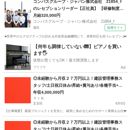
コンパスグループ・ジャパン株式会社 21854_f
のレセプションリーダー【正社員】 【研修制度あ
り】
月給320,000円
コンパスグループ・ジャパン株式会社 21854_f
港区
提携サイト
■世界中のエグゼクティブが訪れる外資系金融機関にて、来客対応を担うレセプションポ
東京
港区
受付
【何年も調律していない🎹】ピアノを買い
ます🖐️
状態が悪くてもOK！最大限買取します
プリフラ
Ad
◎未経験から月収２７万円以上！建設管理事務ス
タッフ/土日祝日休み/昇給+賞与あり/各種手当+寮
完備
年収4,000,000円
ＹＩＫ
文京区
8月5日
【仕事概要】 建築プロジェクトを安全に、確実に進めるためのサポート業務をお任せしま
東京
文京区
事務
未経験
◎未経験から月収２７万円以上！建設管理事務ス
タッフ/土日祝日休み/昇給+賞与あり/各種手当+寮