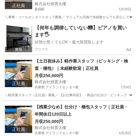
株式会社焼賣太樓
正社員
新宿駅
5月20日
＼事務・コールセンタースタッフ募集／ マニュアル完備で未経験からでも安心してスタート
東京
新宿区
新宿駅
一般事務
業務
【何年も調律していない🎹】ピアノを買い
ます🖐️
状態が悪くてもOK！最大限買取します
プリフラ
Ad
【土日祝休み】軽作業スタッフ（ピッキング・検
査・梱包）｜未経験歓迎｜正社員
月収250,000円
株式会社焼賣太樓
正社員
兵庫県 アイランドセンター駅
7月9日
＼軽作業スタッフ（正社員）募集／ 【お仕事内容】 ・商品の仕分け・ピッキング ・梱包・検
兵庫
神戸市
アイランドセンター駅
物流
未経験
【残業少なめ】仕分け・梱包スタッフ｜正社員・
年間休日120日以上
月収250,000円
株式会社焼賣太樓
正社員
兵庫県 アイランドセンター駅
6月25日