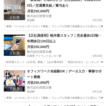
0日／交通費支給／賞与あり
月収250,000円
株式会社焼賣太樓
正社員
新宿駅
5月13日
＼事務・コールセンタースタッフ募集／ マニュアル完備で未経験からでも安心してスタート
東京
新宿区
新宿駅
一般事務
【正社員採用】軽作業スタッフ｜完全週休2日制・
年間休日120日以上
月収250,000円
株式会社焼賣太樓
正社員
兵庫県 アイランドセンター駅
6月24日
＼軽作業スタッフ（正社員）募集／ 【お仕事内容】 ・商品の仕分け・ピッキング ・梱包・検
兵庫
神戸市
アイランドセンター駅
倉庫管理
未経験
オフィスワーク未経験OK｜データ入力・事務サポ
ート業務
月収250,000円
株式会社焼賣太樓
正社員
新宿駅
6月11日
＼事務・コールセンタースタッフ募集／ マニュアル完備で未経験からでも安心してスタート
東京
新宿区
新宿駅
一般事務