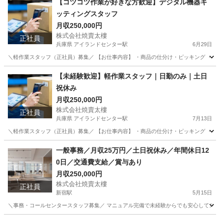
【コツコツ作業が好きな方歓迎】デジタル機器キ
ッティングスタッフ
月収250,000円
株式会社焼賣太樓
正社員
兵庫県 アイランドセンター駅
6月29日
＼軽作業スタッフ（正社員）募集／ 【お仕事内容】 ・商品の仕分け・ピッキング ・梱包・検
兵庫
神戸市
アイランドセンター駅
倉庫管理
【未経験歓迎】軽作業スタッフ｜日勤のみ｜土日
祝休み
月収250,000円
株式会社焼賣太樓
正社員
兵庫県 アイランドセンター駅
7月13日
＼軽作業スタッフ（正社員）募集／ 【お仕事内容】 ・商品の仕分け・ピッキング ・梱包・検
兵庫
神戸市
アイランドセンター駅
物流
一般事務／月収25万円／土日祝休み／年間休日12
0日／交通費支給／賞与あり
月収250,000円
株式会社焼賣太樓
正社員
新宿駅
5月15日
＼事務・コールセンタースタッフ募集／ マニュアル完備で未経験からでも安心してスタート