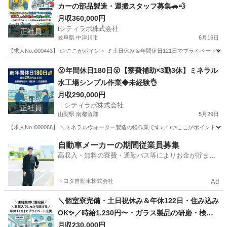
カーの部品製造・運搬スタッフ募集🚗💨
月収360,000円
iシティラボ株式会社
正社員
岐阜県 中津川市
6月16日
【求人No.i000443】 👉ここがポイント 🚩土日休み＆年間休日121日でプライベー
岐阜
中津川市
その他
😮年間休日180日😮【寮費補助×3勤3休】ミネラル
水工場シンプル作業◆未経験👌
月収290,000円
ｉシティラボ株式会社
正社員
山梨県 南都留郡
5月29日
【求人No.i000066】 ＼ミネラルウォーター製造の軽作業です♪／ 👉ここがポイント 🚩 
山梨
南都留郡
その他
未経験
自動車メーカーの期間従業員募集
高収入・無料の寮費・通勤バス等によりお金が貯まり
やすい環境
トヨタ自動車株式会社
Ad
＼個室寮完備・土日祝休み＆年休122日・住み込み
OK✨／時給1,230円〜・ガラス製品の研磨・検査
スタッフ募集！
月収230,000円