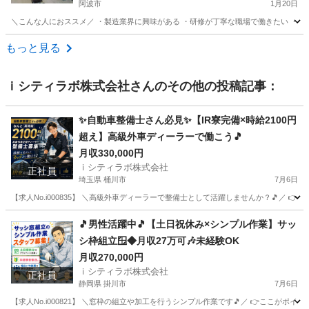
阿波市
1月20日
＼こんな人におススメ／ ・製造業界に興味がある ・研修が丁寧な職場で働きたい ・安定
徳島
阿波市
その他
未経験
もっと見る
ｉシティラボ株式会社
さんのその他の投稿記事：
✨自動車整備士さん必見✨【IR寮完備×時給2100円
超え】高級外車ディーラーで働こう🎵
月収330,000円
ｉシティラボ株式会社
正社員
埼玉県 桶川市
7月6日
【求人No.i000835】 ＼高級外車ディーラーで整備士として活躍しませんか？🎵／ 👉
埼玉
桶川市
その他
ディーラー
🎵男性活躍中🎵【土日祝休み×シンプル作業】サッ
シ枠組立🪟◆月収27万可🎶未経験OK
月収270,000円
ｉシティラボ株式会社
正社員
静岡県 掛川市
7月6日
【求人No.i000821】 ＼窓枠の組立や加工を行うシンプル作業です🎵／ 👉ここがポイント 