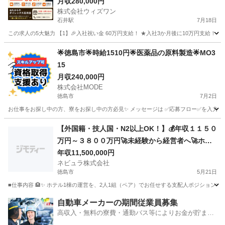
月収280,000円
株式会社ウィズワン
石井駅
7月18日
この求人の5大魅力 【1】🎉入社祝い金 60万円支給！ ★入社3か月後に10万円支給！ 
徳島
名西郡
石井駅
その他
🌟徳島市🌟時給1510円🌟医薬品の原料製造🌟MO3
15
月収240,000円
株式会社MODE
徳島市
7月2日
お仕事をお探し中の方、寮をお探し中の方必見✨ メッセージは ✅応募フロー✅を入力して
徳島
徳島市
その他
未経験
【外国籍・技人国・N2以上OK！】💰️年収１１５０
万円～３８００万円🚀未経験から経営者へ🚀ホテ
ル支配人｜4年で貯蓄2000万可｜ペアで応募｜住
年収11,500,000円
ネビュラ株式会社
居無料
徳島市
5月21日
■仕事内容 🏨✨ ホテル1棟の運営を、2人1組（ペア）でお任せする支配人ポジションです。
徳島
徳島市
その他
未経験
自動車メーカーの期間従業員募集
高収入・無料の寮費・通勤バス等によりお金が貯まり
やすい環境