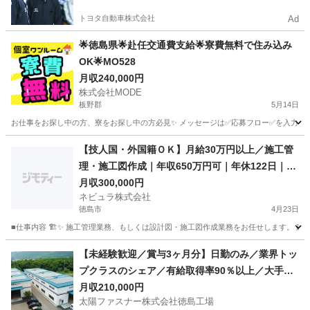
トヨタ自動車株式会社
Ad
🌟徳島県🌟赴任交通費支給🌟寮費無料で住み込み
OK🌟MO528
月収240,000円
株式会社MODE
板野郡
5月14日
お仕事をお探し中の方、寮をお探し中の方必見✨ メッセージは✅応募フロー✅を入力してからお
徳島
板野郡
その他
未経験
【技人国・外国籍ＯＫ】月給30万円以上／施工管
理・施工図作成｜年収650万円可｜年休122日｜土
日祝休み
月収300,000円
ネビュラ株式会社
徳島市
4月23日
■仕事内容 🏗️✨ 施工管理業務、もしくは設計図・施工図作成業務をお任せします。 建
徳島
徳島市
その他
業務
【未経験歓迎／賞与3ヶ月分】日勤のみ／業界トッ
プクラスのシェア／有給取得率90％以上／大手メ
ーカーとの取引多数＿太陽ファスナー株式会社徳
月収210,000円
太陽ファスナー株式会社徳島工場
島工場