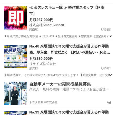
≪ 金欠レスキュー隊 ≫ 軽作業スタッフ【阿南
市】
月収267,000円
株式会社Smart Support
阿南駅
7月31日
★単純作業が得意な方歓迎 ★日払いOK ★生活費支援あり ★寮費無料（規定あり） ★スピー
徳島
阿南市
阿南駅
その他
単純作業
No.40 来場面談でその場で支援金が貰える!?即勤
務、即入寮、即支払OK 日払いや週払い・お金住
む場所に困ってる方必見の案件です！簡単な電子
月収330,000円
リライズ株式会社
部品の製造・加工のお仕事♪
那賀郡
7月31日
来場者特典で、その場で現金またはPayPayで支援します！ 【面接交通費、赴任交通
徳島
那賀郡
その他
業務
自動車メーカーの期間従業員募集
高収入・無料の寮費・通勤バス等によりお金が貯まり
やすい環境
トヨタ自動車株式会社
Ad
No.39 来場面談でその場で支援金が貰える!?即勤