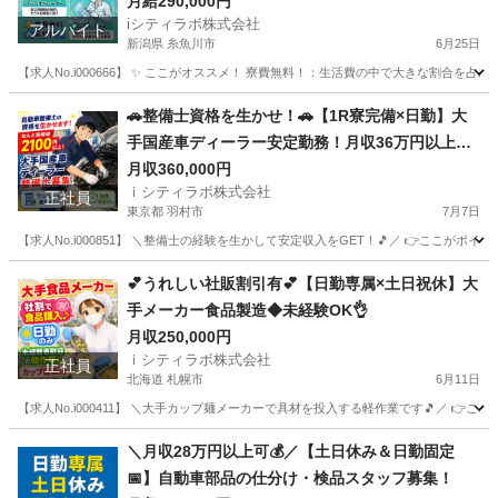
月給290,000円
iシティラボ株式会社
アルバイト
新潟県 糸魚川市
6月25日
【求人No.i000666】 ✨ ここがオススメ！ 寮費無料！：生活費の中で大きな割合
新潟
糸魚川市
その他
無料
🚗整備士資格を生かせ！🚗【1R寮完備×日勤】大
手国産車ディーラー安定勤務！月収36万円以上
可！
月収360,000円
ｉシティラボ株式会社
正社員
東京都 羽村市
7月7日
【求人No.i000851】 ＼整備士の経験を生かして安定収入をGET！🎵／ 👉ここがポイ
東京
羽村市
その他
ディーラー
💕うれしい社販割引有💕【日勤専属×土日祝休】大
手メーカー食品製造◆未経験OK👌
月収250,000円
ｉシティラボ株式会社
正社員
北海道 札幌市
6月11日
【求人No.i000411】 ＼大手カップ麺メーカーで具材を投入する軽作業です🎵／ 👉ここ
北海道
札幌市
その他
未経験
＼月収28万円以上可💰／【土日休み＆日勤固定
📅】自動車部品の仕分け・検品スタッフ募集！