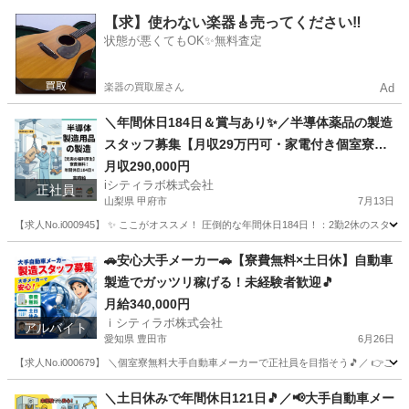
静岡
掛川市
その他
【求】使わない楽器🎸売ってください‼️
状態が悪くてもOK✨無料査定
楽器の買取屋さん
Ad
＼年間休日184日＆賞与あり✨／半導体薬品の製造
スタッフ募集【月収29万円可・家電付き個室寮＆
寮費無料】
月収290,000円
iシティラボ株式会社
正社員
山梨県 甲府市
7月13日
【求人No.i000945】 ✨ ここがオススメ！ 圧倒的な年間休日184日！：2勤2休
山梨
甲府市
その他
重量
🚗安心大手メーカー🚗【寮費無料×土日休】自動車
製造でガッツリ稼げる！未経験者歓迎🎵
月給340,000円
ｉシティラボ株式会社
アルバイト
愛知県 豊田市
6月26日
【求人No.i000679】 ＼個室寮無料大手自動車メーカーで正社員を目指そう🎵／ 👉こ
愛知
豊田市
その他
個室
＼土日休みで年間休日121日🎵／📢大手自動車メー