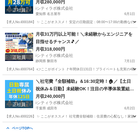
月収280,000円
iシティラボ株式会社
正社員
愛知県 名古屋市
6月1日
【求人No.i000184】 ✨ ここがオススメ！ 安定の日勤固定：08:00〜17:00
愛知
名古屋市
その他
月収31万円以上可能！＼未経験からエンジニアを
目指せるチャンス🎵／
月収318,000円
iシティラボ株式会社
正社員
静岡県 磐田市
7月1日
【求人No.i000764】 👉ここがポイント 🚩年間休日131日！プライベートも充実の
静岡
磐田市
半導体
未経験
＼社宅費『全額補助』＆16:30定時！🏠／【土日
祝休み＆日勤】未経験OK！注目の半導体装置組立
スタッフ募集✨
月収240,000円
iシティラボ株式会社
正社員
千葉県 成田市
6月2日
【求人No.i000226】 ✨ ここがオススメ！ 社宅費全額補助：住居費の心配なし！家
千葉
成田市
その他
未経験
ページTOPへ