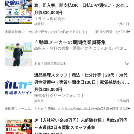
務、即入寮、即支払OK 日払いや週払い・お金住
む場所に困ってる方必見の案件です！簡単な電子
月収330,000円
リライズ株式会社
部品の製造・加工のお仕事♪
板野郡
7月31日
来場者特典で、その場で現金またはPayPayで支援します！ 【面接交通費、赴任交通
徳島
板野郡
その他
業務
自動車メーカーの期間従業員募集
高収入・無料の寮費・通勤バス等によりお金が貯まり
やすい環境
トヨタ自動車株式会社
Ad
遺品整理スタッフ｜積込・仕分け等｜20代・30代
男性活躍中｜実質年間休日130日｜家賃補助あり｜
未経験OK｜資格取得支援制度あり
月収208,000円
株式会社クリーンフォレスト
徳島市
7月30日
※応募フォームはこちらから簡単に入力 https://bluecollar.jp/kyujin/7818
徳島
徳島市
その他
未経験
🎉【入社祝い金60万円】未経験歓迎！月給28万円
～★週休2日★買取スタッフ募集