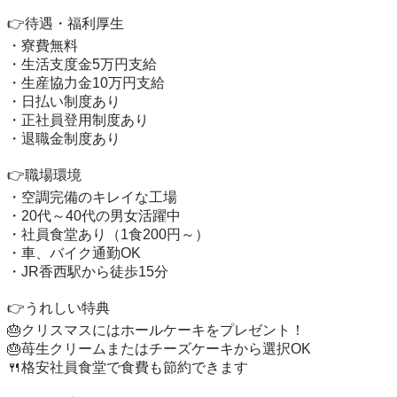
👉待遇・福利厚生

・寮費無料

・生活支度金5万円支給

・生産協力金10万円支給

・日払い制度あり

・正社員登用制度あり

・退職金制度あり

👉職場環境

・空調完備のキレイな工場

・20代～40代の男女活躍中

・社員食堂あり（1食200円～）

・車、バイク通勤OK

・JR香西駅から徒歩15分

👉うれしい特典

🎂クリスマスにはホールケーキをプレゼント！

🎂苺生クリームまたはチーズケーキから選択OK

🍴格安社員食堂で食費も節約できます
