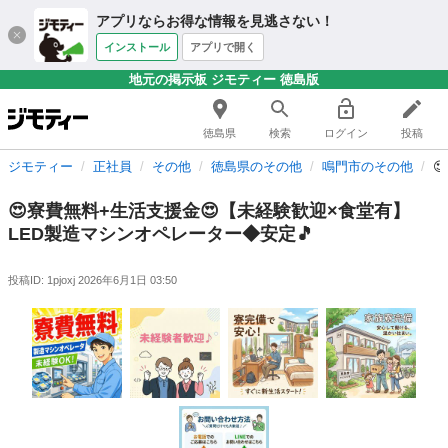
アプリならお得な情報を見逃さない！
インストール
アプリで開く
地元の掲示板 ジモティー 徳島版
徳島県
検索
ログイン
投稿
ジモティー
正社員
その他
徳島県のその他
鳴門市のその他

😍寮費無料+生活支援金😍【未経験歓迎×食堂有】
LED製造マシンオペレーター◆安定🎵
投稿ID: 1pjoxj
2026年6月1日 03:50