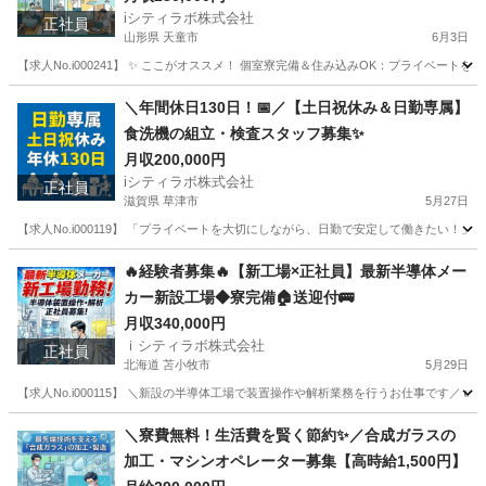
iシティラボ株式会社
正社員
山形県 天童市
6月3日
【求人No.i000241】 ✨ ここがオススメ！ 個室寮完備＆住み込みOK：プライベー
山形
天童市
その他
住み込み
＼年間休日130日！📅／【土日祝休み＆日勤専属】
食洗機の組立・検査スタッフ募集✨
月収200,000円
iシティラボ株式会社
正社員
滋賀県 草津市
5月27日
【求人No.i000119】 「プライベートを大切にしながら、日勤で安定して働きたい
滋賀
草津市
その他
🔥経験者募集🔥【新工場×正社員】最新半導体メー
カー新設工場◆寮完備🏠送迎付🚌
月収340,000円
ｉシティラボ株式会社
正社員
北海道 苫小牧市
5月29日
【求人No.i000115】 ＼新設の半導体工場で装置操作や解析業務を行うお仕事です／ 👉
北海道
苫小牧市
その他
＼寮費無料！生活費を賢く節約✨／合成ガラスの
加工・マシンオペレーター募集【高時給1,500円】