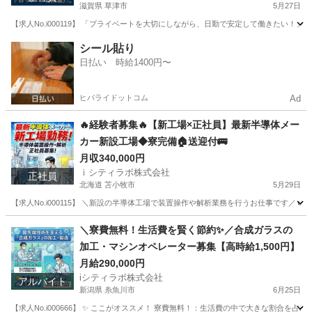
滋賀県 草津市
5月27日
【求人No.i000119】 「プライベートを大切にしながら、日勤で安定して働きたい
滋賀
草津市
その他
シール貼り
日払い 時給1400円〜
ヒバライドットコム
Ad
🔥経験者募集🔥【新工場×正社員】最新半導体メー
カー新設工場◆寮完備🏠送迎付🚌
月収340,000円
ｉシティラボ株式会社
正社員
北海道 苫小牧市
5月29日
【求人No.i000115】 ＼新設の半導体工場で装置操作や解析業務を行うお仕事です／ 👉
北海道
苫小牧市
その他
＼寮費無料！生活費を賢く節約✨／合成ガラスの
加工・マシンオペレーター募集【高時給1,500円】
月給290,000円
iシティラボ株式会社
アルバイト
新潟県 糸魚川市
6月25日
【求人No.i000666】 ✨ ここがオススメ！ 寮費無料！：生活費の中で大きな割合