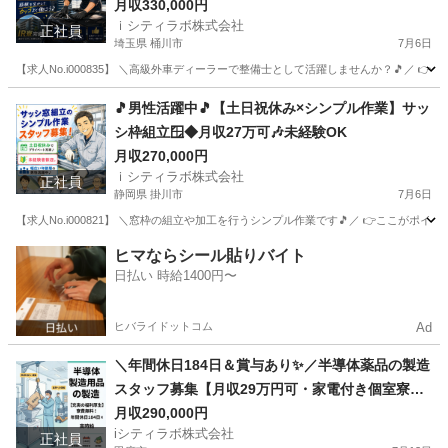
月収330,000円
ｉシティラボ株式会社
正社員
埼玉県 桶川市
7月6日
【求人No.i000835】 ＼高級外車ディーラーで整備士として活躍しませんか？🎵／ 👉
埼玉
桶川市
その他
ディーラー
🎵男性活躍中🎵【土日祝休み×シンプル作業】サッ
シ枠組立🪟◆月収27万可🎶未経験OK
月収270,000円
ｉシティラボ株式会社
正社員
静岡県 掛川市
7月6日
【求人No.i000821】 ＼窓枠の組立や加工を行うシンプル作業です🎵／ 👉ここがポイント 
静岡
掛川市
その他
ヒマならシール貼りバイト
日払い 時給1400円〜
ヒバライドットコム
Ad
＼年間休日184日＆賞与あり✨／半導体薬品の製造
スタッフ募集【月収29万円可・家電付き個室寮＆
寮費無料】
月収290,000円
iシティラボ株式会社
正社員