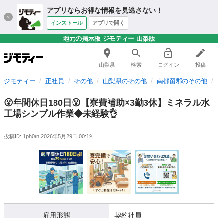
アプリならお得な情報を見逃さない！
インストール
アプリで開く
地元の掲示板 ジモティー 山梨版
山梨県
検索
ログイン
投稿
ジモティー
正社員
その他
山梨県のその他
南都留郡のその他
😮年間休日180日😮【寮費補助×3勤3休】ミネラル水
工場シンプル作業◆未経験👌
投稿ID: 1ph0rn
2026年5月29日 00:19
雇用形態
契約社員