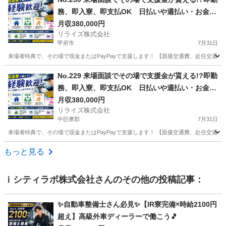
務、即入寮、即支払OK 日払いや週払い・お金住
む場所に困ってる方必見の案件です！簡単な電子
月収380,000円
リライズ株式会社
部品の製造・加工のお仕事♪
甲府市
7月31日
来場者特典で、その場で現金またはPayPayで支援します！ 【面接交通費、赴任交通
山梨
甲府市
その他
No.229 来場面談でその場で支援金が貰える!?即勤
務、即入寮、即支払OK 日払いや週払い・お金住
む場所に困ってる方必見の案件です！簡単な電子
月収380,000円
リライズ株式会社
部品の製造・加工のお仕事♪
中巨摩郡
7月31日
来場者特典で、その場で現金またはPayPayで支援します！ 【面接交通費、赴任交通
山梨
中巨摩郡
その他
もっと見る
ｉシティラボ株式会社
さんのその他の投稿記事：
✨自動車整備士さん必見✨【IR寮完備×時給2100円
超え】高級外車ディーラーで働こう🎵