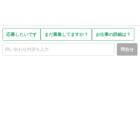
応募したいです
まだ募集してますか？
お仕事の詳細は？
問合せ
初めての方へ
利用規約
プライバシーポリシー
プライバシー・ステートメント
健全化に資する運用方針
お問い合わせ
運営会社
サイトマップ
ご利用ガイド
フリーワードで探す
PC版で表示
都道府県選択