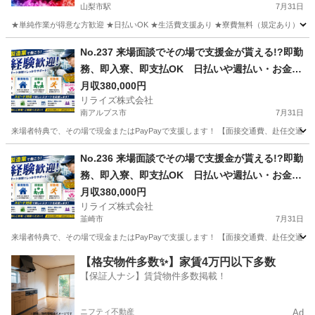
山梨市駅
7月31日
★単純作業が得意な方歓迎 ★日払いOK ★生活費支援あり ★寮費無料（規定あり） ★スピー
山梨
山梨市
山梨市駅
その他
単純作業
No.237 来場面談でその場で支援金が貰える!?即勤
務、即入寮、即支払OK 日払いや週払い・お金住
む場所に困ってる方必見の案件です！簡単な電子
月収380,000円
リライズ株式会社
部品の製造・加工のお仕事♪
南アルプス市
7月31日
来場者特典で、その場で現金またはPayPayで支援します！ 【面接交通費、赴任交通
山梨
南アルプス市
その他
No.236 来場面談でその場で支援金が貰える!?即勤
務、即入寮、即支払OK 日払いや週払い・お金住
む場所に困ってる方必見の案件です！簡単な電子
月収380,000円
リライズ株式会社
部品の製造・加工のお仕事♪
韮崎市
7月31日
来場者特典で、その場で現金またはPayPayで支援します！ 【面接交通費、赴任交通
山梨
韮崎市
その他
業務
【格安物件多数✨】家賃4万円以下多数
【保証人ナシ】賃貸物件多数掲載！
ニフティ不動産
Ad