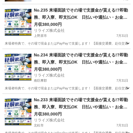
No.235 来場面談でその場で支援金が貰える!?即勤
務、即入寮、即支払OK 日払いや週払い・お金住
む場所に困ってる方必見の案件です！簡単な電子
月収380,000円
リライズ株式会社
部品の製造・加工のお仕事♪
上野原市
7月31日
来場者特典で、その場で現金またはPayPayで支援します！ 【面接交通費、赴任交通
山梨
上野原市
その他
業務
No.234 来場面談でその場で支援金が貰える!?即勤
務、即入寮、即支払OK 日払いや週払い・お金住
む場所に困ってる方必見の案件です！簡単な電子
月収380,000円
リライズ株式会社
部品の製造・加工のお仕事♪
南巨摩郡
7月31日
来場者特典で、その場で現金またはPayPayで支援します！ 【面接交通費、赴任交通
山梨
南巨摩郡
その他
No.233 来場面談でその場で支援金が貰える!?即勤
務、即入寮、即支払OK 日払いや週払い・お金住
む場所に困ってる方必見の案件です！簡単な電子
月収380,000円
リライズ株式会社
部品の製造・加工のお仕事♪
北杜市
7月31日