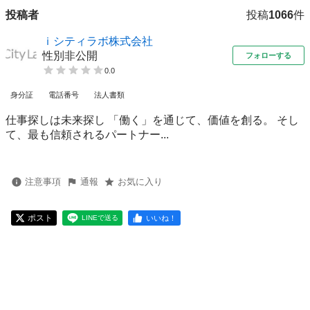
投稿者
投稿
1066
件
ｉシティラボ株式会社
性別非公開
フォローする
0.0
身分証
電話番号
法人書類
仕事探しは未来探し 「働く」を通じて、価値を創る。 そし
て、最も信頼されるパートナー...
注意事項
通報
お気に入り
ポスト
いいね！
LINEで送る