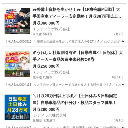
新潟
糸魚川市
その他
無料
🚗整備士資格を生かせ！🚗【1R寮完備×日勤】大
手国産車ディーラー安定勤務！月収36万円以上
可！
月収360,000円
ｉシティラボ株式会社
正社員
東京都 羽村市
7月7日
【求人No.i000851】 ＼整備士の経験を生かして安定収入をGET！🎵／ 👉ここがポイ
東京
羽村市
その他
ディーラー
💕うれしい社販割引有💕【日勤専属×土日祝休】大
手メーカー食品製造◆未経験OK👌
月収250,000円
ｉシティラボ株式会社
正社員
北海道 札幌市
6月11日
【求人No.i000411】 ＼大手カップ麺メーカーで具材を投入する軽作業です🎵／ 👉ここ
北海道
札幌市
その他
未経験
＼月収28万円以上可💰／【土日休み＆日勤固定
📅】自動車部品の仕分け・検品スタッフ募集！
月収280,000円
iシティラボ株式会社
正社員
愛知県 名古屋市
6月1日
【求人No.i000184】 ✨ ここがオススメ！ 安定の日勤固定：08:00〜17:00