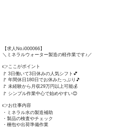
【求人No.i000066】

＼ミネラルウォーター製造の軽作業です♪／

👉ここがポイント

🚩 3日働いて3日休みの人気シフト💕

🚩 年間休日180日でお休みたっぷり🎵

🚩 未経験から月収29万円以上可能💰

🚩 シンプル作業中心で始めやすい😊

👉お仕事内容

・ミネラル水の製造補助

・製品の検査やチェック

・梱包や出荷準備作業
