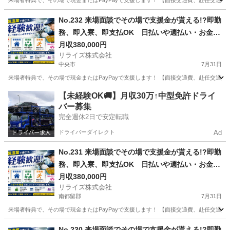
来場者特典で、その場で現金またはPayPayで支援します！ 【面接交通費、赴任交通
山梨
北杜市
その他
No.232 来場面談でその場で支援金が貰える!?即勤
務、即入寮、即支払OK 日払いや週払い・お金住
む場所に困ってる方必見の案件です！簡単な電子
月収380,000円
リライズ株式会社
部品の製造・加工のお仕事♪
中央市
7月31日
来場者特典で、その場で現金またはPayPayで支援します！ 【面接交通費、赴任交通
山梨
中央市
その他
業務
【未経験OK🚚】月収30万↑中型免許ドライ
バー募集
完全週休2日で安定転職
ドライバーダイレクト
Ad
No.231 来場面談でその場で支援金が貰える!?即勤
務、即入寮、即支払OK 日払いや週払い・お金住
む場所に困ってる方必見の案件です！簡単な電子
月収380,000円
リライズ株式会社
部品の製造・加工のお仕事♪
南都留郡
7月31日
来場者特典で、その場で現金またはPayPayで支援します！ 【面接交通費、赴任交通
山梨
南都留郡
その他
業務
No.230 来場面談でその場で支援金が貰える!?即勤