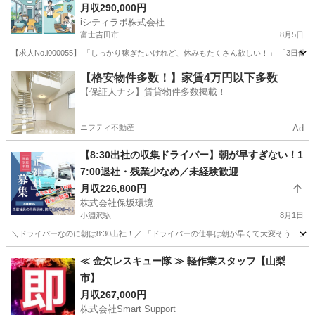
ターサーバー用お水の製造・検査🚰
月収290,000円
iシティラボ株式会社
富士吉田市
8月5日
【求人No.i000055】 「しっかり稼ぎたいけれど、休みもたくさん欲しい！」 「3
山梨
富士吉田市
その他
未経験
【格安物件多数！】家賃4万円以下多数
【保証人ナシ】賃貸物件多数掲載！
ニフティ不動産
Ad
【8:30出社の収集ドライバー】朝が早すぎない！1
7:00退社・残業少なめ／未経験歓迎
月収226,800円
株式会社保坂環境
小淵沢駅
8月1日
＼ドライバーなのに朝は8:30出社！／ 「ドライバーの仕事は朝が早くて大変そう…」
山梨
北杜市
小淵沢駅
その他
≪ 金欠レスキュー隊 ≫ 軽作業スタッフ【山梨
市】
月収267,000円
株式会社Smart Support