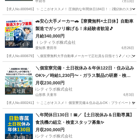
甲府市
7月13日
【求人No.i000945】 ✨ ここがオススメ！ 圧倒的な年間休日184日！：2勤2休
山梨
甲府市
その他
重量
🚗安心大手メーカー🚗【寮費無料×土日休】自動車
製造でガッツリ稼げる！未経験者歓迎🎵
月給340,000円
ｉシティラボ株式会社
アルバイト
愛知県 豊田市
6月26日
【求人No.i000679】 ＼個室寮無料大手自動車メーカーで正社員を目指そう🎵／ 👉こ
愛知
豊田市
その他
個室
＼個室寮完備・土日祝休み＆年休122日・住み込み
OK✨／時給1,230円〜・ガラス製品の研磨・検査
スタッフ募集！
月収230,000円
iシティラボ株式会社
正社員
山形県 天童市
6月3日
【求人No.i000241】 ✨ ここがオススメ！ 個室寮完備＆住み込みOK：プライベー
山形
天童市
その他
住み込み
＼年間休日130日！📅／【土日祝休み＆日勤専属】
食洗機の組立・検査スタッフ募集✨
月収200,000円
iシティラボ株式会社
正社員