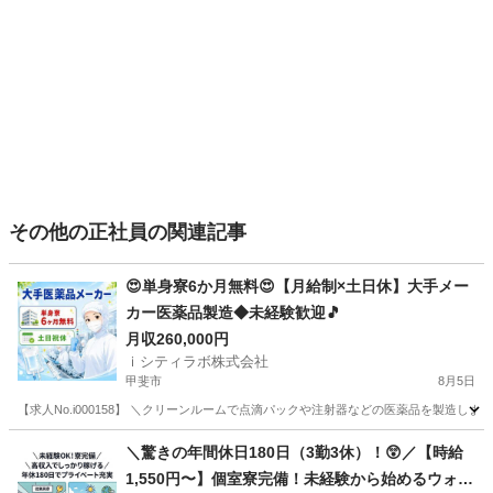
その他の正社員の関連記事
😍単身寮6か月無料😍【月給制×土日休】大手メー
カー医薬品製造◆未経験歓迎🎵
月収260,000円
ｉシティラボ株式会社
甲斐市
8月5日
【求人No.i000158】 ＼クリーンルームで点滴パックや注射器などの医薬品を製造します💉
山梨
甲斐市
その他
未経験
＼驚きの年間休日180日（3勤3休）！😲／【時給
1,550円〜】個室寮完備！未経験から始めるウォー