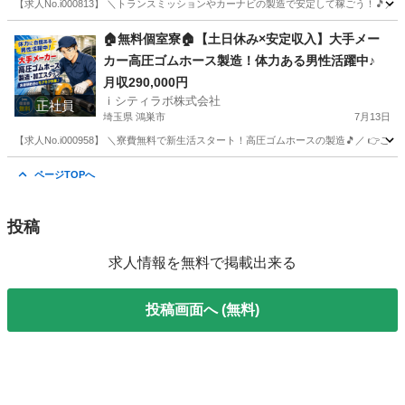
【求人No.i000813】 ＼トランスミッションやカーナビの製造で安定して稼ごう！🎵／
愛知
刈谷市
その他
未経験
🏠無料個室寮🏠【土日休み×安定収入】大手メー
カー高圧ゴムホース製造！体力ある男性活躍中♪
月収290,000円
ｉシティラボ株式会社
正社員
埼玉県 鴻巣市
7月13日
【求人No.i000958】 ＼寮費無料で新生活スタート！高圧ゴムホースの製造🎵／ 👉こ
埼玉
鴻巣市
その他
未経験
ページTOPへ
投稿
求人情報を無料で掲載出来る
投稿画面へ (無料)