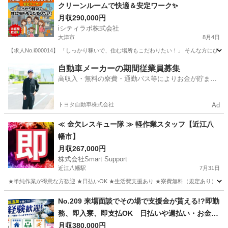
クリーンルームで快適＆安定ワーク✨
月収290,000円
iシティラボ株式会社
大津市
8月4日
【求人No.i000014】 「しっかり稼いで、住む場所もこだわりたい！」 そんな方にぴったりの、
滋賀
大津市
その他
4勤2休
自動車メーカーの期間従業員募集
高収入・無料の寮費・通勤バス等によりお金が貯まり
やすい環境
トヨタ自動車株式会社
Ad
≪ 金欠レスキュー隊 ≫ 軽作業スタッフ【近江八
幡市】
月収267,000円
株式会社Smart Support
近江八幡駅
7月31日
★単純作業が得意な方歓迎 ★日払いOK ★生活費支援あり ★寮費無料（規定あり） ★スピー
滋賀
近江八幡市
近江八幡駅
その他
単純作業
No.209 来場面談でその場で支援金が貰える!?即勤
務、即入寮、即支払OK 日払いや週払い・お金住
む場所に困ってる方必見の案件です！簡単な電子
月収380,000円