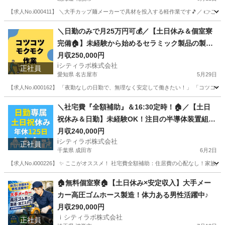
【求人No.i000411】 ＼大手カップ麺メーカーで具材を投入する軽作業です🎵／ 👉ここ
北海道
札幌市
その他
未経験
＼日勤のみで月25万円可💰／【土日休み＆個室寮
完備🏠】未経験から始めるセラミック製品の製
造・検品スタッフ✨
月収250,000円
iシティラボ株式会社
正社員
愛知県 名古屋市
5月29日
【求人No.i000162】 「夜勤なしの日勤で、無理なく安定して働きたい！」 「コ
愛知
名古屋市
その他
未経験
＼社宅費『全額補助』＆16:30定時！🏠／【土日
祝休み＆日勤】未経験OK！注目の半導体装置組立
スタッフ募集✨
月収240,000円
iシティラボ株式会社
正社員
千葉県 成田市
6月2日
【求人No.i000226】 ✨ ここがオススメ！ 社宅費全額補助：住居費の心配なし！家
千葉
成田市
その他
未経験
🏠無料個室寮🏠【土日休み×安定収入】大手メー
カー高圧ゴムホース製造！体力ある男性活躍中♪
月収290,000円
ｉシティラボ株式会社
正社員