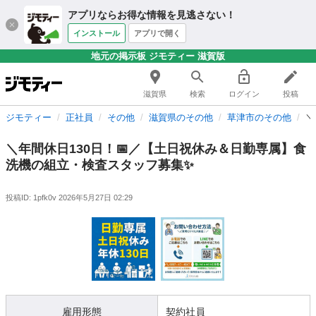
アプリならお得な情報を見逃さない！
インストール
アプリで開く
地元の掲示板 ジモティー 滋賀版
滋賀県
検索
ログイン
投稿
ジモティー
正社員
その他
滋賀県のその他
草津市のその他
＼
＼年間休日130日！📅／【土日祝休み＆日勤専属】食
洗機の組立・検査スタッフ募集✨
投稿ID: 1pfk0v
2026年5月27日 02:29
雇用形態
契約社員