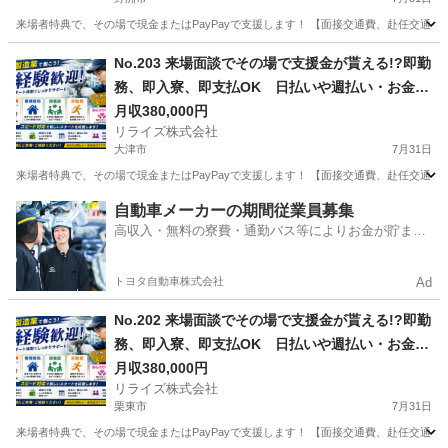
来場者特典で、その場で現金またはPayPayで支援します！ 【面接交通費、赴任交通
滋賀
野洲市
その他
No.203 来場面談でその場で支援金が貰える!?即勤
務、即入寮、即支払OK 日払いや週払い・お金住
む場所に困ってる方必見の案件です！簡単な電子
月収380,000円
リライズ株式会社
部品の製造・加工のお仕事♪
大津市
7月31日
来場者特典で、その場で現金またはPayPayで支援します！ 【面接交通費、赴任交通
滋賀
大津市
その他
業務
自動車メーカーの期間従業員募集
高収入・無料の寮費・通勤バス等によりお金が貯まり
やすい環境
トヨタ自動車株式会社
Ad
No.202 来場面談でその場で支援金が貰える!?即勤
務、即入寮、即支払OK 日払いや週払い・お金住
む場所に困ってる方必見の案件です！簡単な電子
月収380,000円
リライズ株式会社
部品の製造・加工のお仕事♪
栗東市
7月31日
来場者特典で、その場で現金またはPayPayで支援します！ 【面接交通費、赴任交通