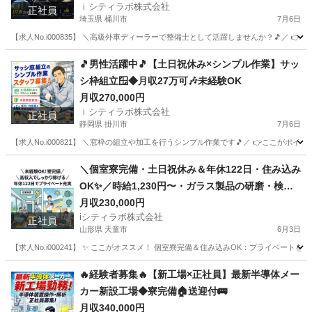
ｉシティラボ株式会社
正社員
埼玉県 桶川市
7月6日
【求人No.i000835】 ＼高級外車ディーラーで整備士として活躍しませんか？🎵／ 👉
埼玉
桶川市
その他
ディーラー
🎵男性活躍中🎵【土日祝休み×シンプル作業】サッ
シ枠組立🪟◆月収27万可🎶未経験OK
月収270,000円
ｉシティラボ株式会社
正社員
静岡県 掛川市
7月6日
【求人No.i000821】 ＼窓枠の組立や加工を行うシンプル作業です🎵／ 👉ここがポイント 
静岡
掛川市
その他
＼個室寮完備・土日祝休み＆年休122日・住み込み
OK✨／時給1,230円〜・ガラス製品の研磨・検査
スタッフ募集！
月収230,000円
iシティラボ株式会社
正社員
山形県 天童市
6月3日
【求人No.i000241】 ✨ ここがオススメ！ 個室寮完備＆住み込みOK：プライベー
山形
天童市
その他
住み込み
🔥経験者募集🔥【新工場×正社員】最新半導体メー
カー新設工場◆寮完備🏠送迎付🚌
月収340,000円