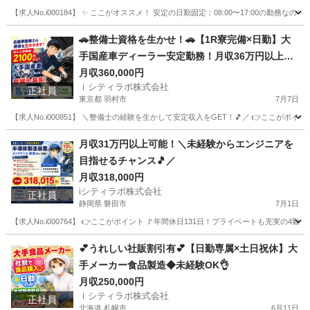
【求人No.i000184】 ✨ ここがオススメ！ 安定の日勤固定：08:00〜17:00
愛知
名古屋市
その他
🚗整備士資格を生かせ！🚗【1R寮完備×日勤】大
手国産車ディーラー安定勤務！月収36万円以上
可！
月収360,000円
ｉシティラボ株式会社
正社員
東京都 羽村市
7月7日
【求人No.i000851】 ＼整備士の経験を生かして安定収入をGET！🎵／ 👉ここがポイ
東京
羽村市
その他
ディーラー
月収31万円以上可能！＼未経験からエンジニアを
目指せるチャンス🎵／
月収318,000円
iシティラボ株式会社
正社員
静岡県 磐田市
7月1日
【求人No.i000764】 👉ここがポイント 🚩年間休日131日！プライベートも充実の
静岡
磐田市
半導体
未経験
💕うれしい社販割引有💕【日勤専属×土日祝休】大
手メーカー食品製造◆未経験OK👌
月収250,000円
ｉシティラボ株式会社
正社員
北海道 札幌市
6月11日