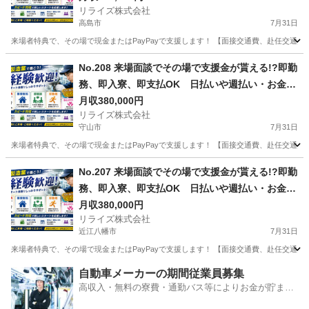
リライズ株式会社
部品の製造・加工のお仕事♪
高島市
7月31日
来場者特典で、その場で現金またはPayPayで支援します！ 【面接交通費、赴任交通
滋賀
高島市
その他
業務
No.208 来場面談でその場で支援金が貰える!?即勤
務、即入寮、即支払OK 日払いや週払い・お金住
む場所に困ってる方必見の案件です！簡単な電子
月収380,000円
リライズ株式会社
部品の製造・加工のお仕事♪
守山市
7月31日
来場者特典で、その場で現金またはPayPayで支援します！ 【面接交通費、赴任交通
滋賀
守山市
その他
業務
No.207 来場面談でその場で支援金が貰える!?即勤
務、即入寮、即支払OK 日払いや週払い・お金住
む場所に困ってる方必見の案件です！簡単な電子
月収380,000円
リライズ株式会社
部品の製造・加工のお仕事♪
近江八幡市
7月31日
来場者特典で、その場で現金またはPayPayで支援します！ 【面接交通費、赴任交通
滋賀
近江八幡市
その他
業務
自動車メーカーの期間従業員募集
高収入・無料の寮費・通勤バス等によりお金が貯まり
やすい環境