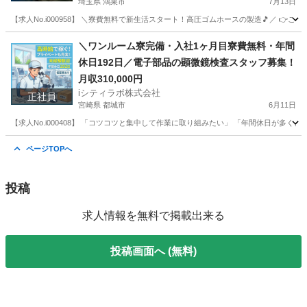
埼玉県 鴻巣市
7月13日
【求人No.i000958】 ＼寮費無料で新生活スタート！高圧ゴムホースの製造🎵／ 👉こ
埼玉
鴻巣市
その他
未経験
＼ワンルーム寮完備・入社1ヶ月目寮費無料・年間
休日192日／電子部品の顕微鏡検査スタッフ募集！
月収310,000円
iシティラボ株式会社
正社員
宮崎県 都城市
6月11日
【求人No.i000408】 「コツコツと集中して作業に取り組みたい」 「年間休日が
宮崎
都城市
その他
電子部品
ページTOPへ
投稿
求人情報を無料で掲載出来る
投稿画面へ (無料)