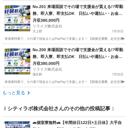
滋賀
栗東市
その他
No.201 来場面談でその場で支援金が貰える!?即勤
務、即入寮、即支払OK 日払いや週払い・お金住
む場所に困ってる方必見の案件です！簡単な電子
月収380,000円
リライズ株式会社
部品の製造・加工のお仕事♪
犬上郡
7月31日
来場者特典で、その場で現金またはPayPayで支援します！ 【面接交通費、赴任交通
滋賀
犬上郡
その他
No.200 来場面談でその場で支援金が貰える!?即勤
務、即入寮、即支払OK 日払いや週払い・お金住
む場所に困ってる方必見の案件です！簡単な電子
月収380,000円
リライズ株式会社
部品の製造・加工のお仕事♪
蒲生郡
7月31日
来場者特典で、その場で現金またはPayPayで支援します！ 【面接交通費、赴任交通
滋賀
蒲生郡
その他
業務
もっと見る
ｉシティラボ株式会社
さんのその他の投稿記事：
🚗個室寮無料🚗【年間休日122日×土日休】大手自