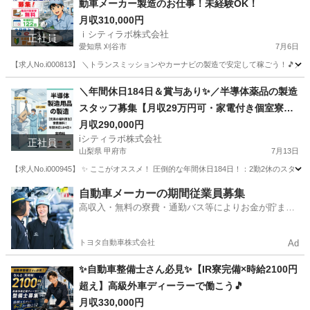
動車メーカー製造のお仕事！未経験OK！
月収310,000円
ｉシティラボ株式会社
正社員
愛知県 刈谷市
7月6日
【求人No.i000813】 ＼トランスミッションやカーナビの製造で安定して稼ごう！🎵／
愛知
刈谷市
その他
未経験
＼年間休日184日＆賞与あり✨／半導体薬品の製造
スタッフ募集【月収29万円可・家電付き個室寮＆
寮費無料】
月収290,000円
iシティラボ株式会社
正社員
山梨県 甲府市
7月13日
【求人No.i000945】 ✨ ここがオススメ！ 圧倒的な年間休日184日！：2勤2休
山梨
甲府市
その他
重量
自動車メーカーの期間従業員募集
高収入・無料の寮費・通勤バス等によりお金が貯まり
やすい環境
トヨタ自動車株式会社
Ad
✨自動車整備士さん必見✨【IR寮完備×時給2100円
超え】高級外車ディーラーで働こう🎵
月収330,000円