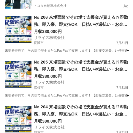
トヨタ自動車株式会社
Ad
No.206 来場面談でその場で支援金が貰える!?即勤
務、即入寮、即支払OK 日払いや週払い・お金住
む場所に困ってる方必見の案件です！簡単な電子
月収380,000円
リライズ株式会社
部品の製造・加工のお仕事♪
長浜市
7月31日
来場者特典で、その場で現金またはPayPayで支援します！ 【面接交通費、赴任交通
滋賀
長浜市
その他
業務
No.205 来場面談でその場で支援金が貰える!?即勤
務、即入寮、即支払OK 日払いや週払い・お金住
む場所に困ってる方必見の案件です！簡単な電子
月収380,000円
リライズ株式会社
部品の製造・加工のお仕事♪
彦根市
7月31日
来場者特典で、その場で現金またはPayPayで支援します！ 【面接交通費、赴任交通
滋賀
彦根市
その他
業務
No.204 来場面談でその場で支援金が貰える!?即勤
務、即入寮、即支払OK 日払いや週払い・お金住
む場所に困ってる方必見の案件です！簡単な電子
月収380,000円
リライズ株式会社
部品の製造・加工のお仕事♪
野洲市
7月31日