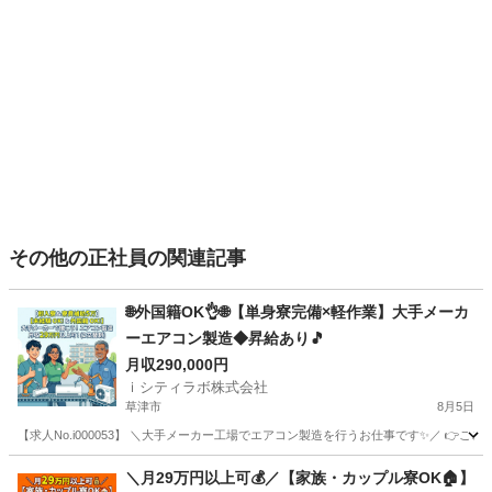
その他の正社員の関連記事
🌐外国籍OK👌🌐【単身寮完備×軽作業】大手メーカ
ーエアコン製造◆昇給あり🎵
月収290,000円
ｉシティラボ株式会社
草津市
8月5日
【求人No.i000053】 ＼大手メーカー工場でエアコン製造を行うお仕事です✨／ 👉ここがポ
滋賀
草津市
その他
未経験
＼月29万円以上可💰／【家族・カップル寮OK🏠】