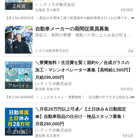
ｉシティラボ株式会社
正社員
北海道 苫小牧市
5月29日
【求人No.i000115】 ＼新設の半導体工場で装置操作や解析業務を行うお仕事です／ 👉
北海道
苫小牧市
その他
自動車メーカーの期間従業員募集
高収入・無料の寮費・通勤バス等によりお金が貯まり
やすい環境
トヨタ自動車株式会社
Ad
＼寮費無料！生活費を賢く節約✨／合成ガラスの
加工・マシンオペレーター募集【高時給1,500円】
月給290,000円
iシティラボ株式会社
アルバイト
新潟県 糸魚川市
6月25日
【求人No.i000666】 ✨ ここがオススメ！ 寮費無料！：生活費の中で大きな割合
新潟
糸魚川市
その他
無料
＼月収28万円以上可💰／【土日休み＆日勤固定
📅】自動車部品の仕分け・検品スタッフ募集！
月収280,000円
iシティラボ株式会社
正社員
愛知県 名古屋市
6月1日