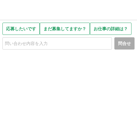
応募したいです
まだ募集してますか？
お仕事の詳細は？
問合せ
初めての方へ
利用規約
プライバシーポリシー
プライバシー・ステートメント
健全化に資する運用方針
お問い合わせ
運営会社
サイトマップ
ご利用ガイド
フリーワードで探す
PC版で表示
都道府県選択