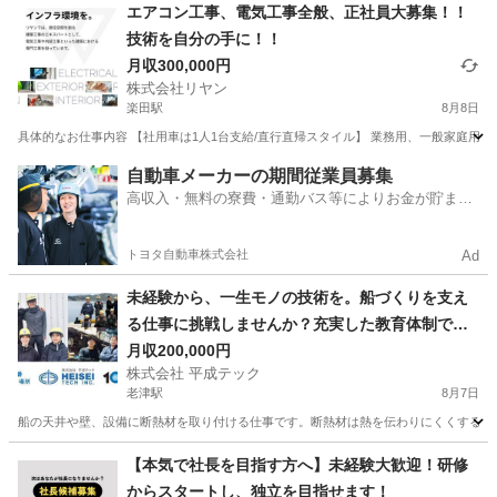
愛知
名古屋市
その他
未経験
エアコン工事、電気工事全般、正社員大募集！！
技術を自分の手に！！
月収300,000円
株式会社リヤン
楽田駅
8月8日
具体的なお仕事内容 【社用車は1人1台支給/直行直帰スタイル】 業務用、一般家庭用の
愛知
小牧市
楽田駅
その他
未経験
自動車メーカーの期間従業員募集
高収入・無料の寮費・通勤バス等によりお金が貯まり
やすい環境
トヨタ自動車株式会社
Ad
未経験から、一生モノの技術を。船づくりを支え
る仕事に挑戦しませんか？充実した教育体制で基
礎から丁寧に指導するので、経験や資格は問いま
月収200,000円
株式会社 平成テック
せん。仲間と協力しながら成長できる、安心して
老津駅
8月7日
長く働ける職場です。
船の天井や壁、設備に断熱材を取り付ける仕事です。断熱材は熱を伝わりにくくする素材
愛知
豊橋市
老津駅
その他
【本気で社長を目指す方へ】未経験大歓迎！研修
からスタートし、独立を目指せます！