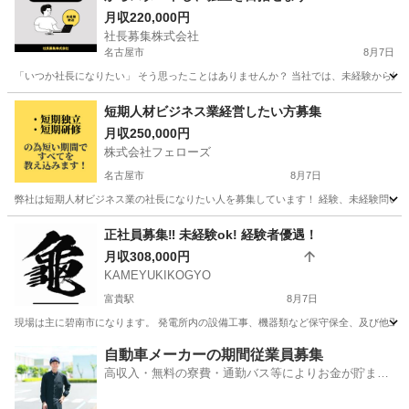
月収220,000円
社長募集株式会社
名古屋市
8月7日
「いつか社長になりたい」 そう思ったことはありませんか？ 当社では、未経験から経営
愛知
名古屋市
その他
未経験
短期人材ビジネス業経営したい方募集
月収250,000円
株式会社フェローズ
名古屋市
8月7日
弊社は短期人材ビジネス業の社長になりたい人を募集しています！ 経験、未経験問いません
愛知
名古屋市
その他
業務
正社員募集‼︎ 未経験ok! 経験者優遇！
月収308,000円
KAMEYUKIKOGYO
富貴駅
8月7日
現場は主に碧南市になります。 発電所内の設備工事、機器類など保守保全、及び他工場
愛知
知多郡
富貴駅
その他
自動車メーカーの期間従業員募集
高収入・無料の寮費・通勤バス等によりお金が貯まり
やすい環境