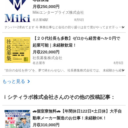
月収250,000円
Mikiエンタープライズ株式会社
名古屋城駅
8月5日
ナンバー2求めてます 今 事務仕事など会社の切り盛りは全て僕がやってます汗っ 一緒
愛知
名古屋市
名古屋城駅
その他
【２０代社長も多数】ゼロから経営者へ✨０円で
起業可能｜未経験歓迎！
月収220,000円
社長募集株式会社
名古屋市
8月5日
“自分の会社を持つ”を、夢で終わらせない。 社長募集株式会社では、 未経験から経営者を
愛知
名古屋市
その他
未経験
もっと見る
ｉシティラボ株式会社
さんのその他の投稿記事：
🚗個室寮無料🚗【年間休日122日×土日休】大手自
動車メーカー製造のお仕事！未経験OK！
月収310,000円