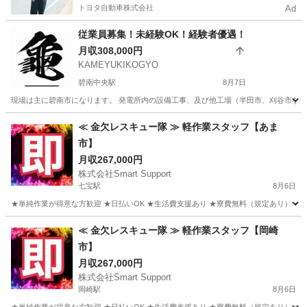
トヨタ自動車株式会社
Ad
従業員募集！未経験OK！経験者優遇！
月収308,000円
KAMEYUKIKOGYO
碧南中央駅
8月7日
現場は主に碧南市になります。 発電所内の設備工事、及び他工場（半田市、刈谷市など）
愛知
碧南市
碧南中央駅
その他
≪ 金欠レスキュー隊 ≫ 軽作業スタッフ【あま
市】
月収267,000円
株式会社Smart Support
七宝駅
8月6日
★単純作業が得意な方歓迎 ★日払いOK ★生活費支援あり ★寮費無料（規定あり） ★スピー
愛知
あま市
七宝駅
その他
単純作業
≪ 金欠レスキュー隊 ≫ 軽作業スタッフ【岡崎
市】
月収267,000円
株式会社Smart Support
岡崎駅
8月6日