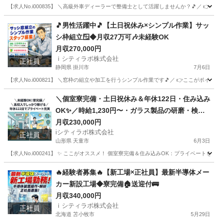
【求人No.i000835】 ＼高級外車ディーラーで整備士として活躍しませんか？🎵／ 👉
埼玉
桶川市
その他
ディーラー
🎵男性活躍中🎵【土日祝休み×シンプル作業】サッ
シ枠組立🪟◆月収27万可🎶未経験OK
月収270,000円
ｉシティラボ株式会社
正社員
静岡県 掛川市
7月6日
【求人No.i000821】 ＼窓枠の組立や加工を行うシンプル作業です🎵／ 👉ここがポイント 
静岡
掛川市
その他
＼個室寮完備・土日祝休み＆年休122日・住み込み
OK✨／時給1,230円〜・ガラス製品の研磨・検査
スタッフ募集！
月収230,000円
iシティラボ株式会社
正社員
山形県 天童市
6月3日
【求人No.i000241】 ✨ ここがオススメ！ 個室寮完備＆住み込みOK：プライベー
山形
天童市
その他
住み込み
🔥経験者募集🔥【新工場×正社員】最新半導体メー
カー新設工場◆寮完備🏠送迎付🚌
月収340,000円
ｉシティラボ株式会社
正社員
北海道 苫小牧市
5月29日