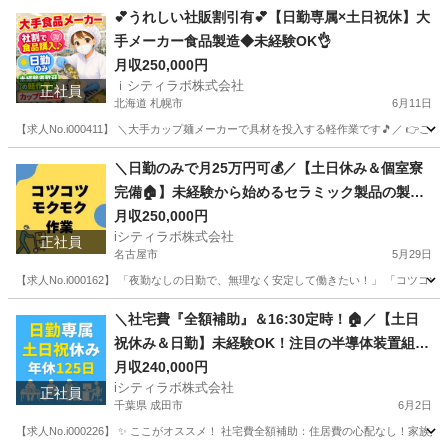
静岡
磐田市
半導体
未経験
💕うれしい社販割引有💕【日勤専属×土日祝休】大
手メーカー食品製造◆未経験OK👌
月収250,000円
ｉシティラボ株式会社
正社員
北海道 札幌市
6月11日
【求人No.i000411】 ＼大手カップ麺メーカーで具材を投入する軽作業です🎵／ 👉ここ
北海道
札幌市
その他
未経験
＼日勤のみで月25万円可💰／【土日休み＆個室寮
完備🏠】未経験から始めるセラミック製品の製
造・検品スタッフ✨
月収250,000円
iシティラボ株式会社
正社員
名古屋市
5月29日
【求人No.i000162】 「夜勤なしの日勤で、無理なく安定して働きたい！」 「コ
愛知
名古屋市
その他
未経験
＼社宅費『全額補助』＆16:30定時！🏠／【土日
祝休み＆日勤】未経験OK！注目の半導体装置組立
スタッフ募集✨
月収240,000円
iシティラボ株式会社
正社員
千葉県 成田市
6月2日
【求人No.i000226】 ✨ ここがオススメ！ 社宅費全額補助：住居費の心配なし！家