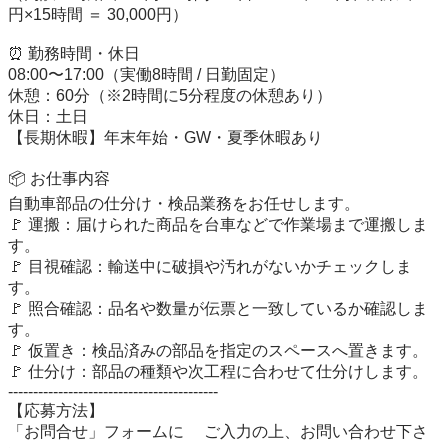
円×15時間 ＝ 30,000円）

⏰ 勤務時間・休日

08:00〜17:00（実働8時間 / 日勤固定）

休憩：60分（※2時間に5分程度の休憩あり）

休日：土日

【長期休暇】年末年始・GW・夏季休暇あり

📦 お仕事内容

自動車部品の仕分け・検品業務をお任せします。

🚩 運搬：届けられた商品を台車などで作業場まで運搬しま
す。

🚩 目視確認：輸送中に破損や汚れがないかチェックしま
す。

🚩 照合確認：品名や数量が伝票と一致しているか確認しま
す。

🚩 仮置き：検品済みの部品を指定のスペースへ置きます。

🚩 仕分け：部品の種類や次工程に合わせて仕分けします。

------------------------------------------　　 

【応募方法】 

「お問合せ」フォームに 　ご入力の上、お問い合わせ下さ