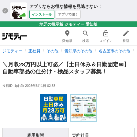
アプリならお得な情報を見逃さない！
インストール
アプリで開く
地元の掲示板 ジモティー 愛知版
愛知県
検索
ログイン
投稿
ジモティー
正社員
その他
愛知県のその他
名古屋市のその他
＼月収28万円以上可💰／【土日休み＆日勤固定📅】
自動車部品の仕分け・検品スタッフ募集！
投稿ID: 1pjn2k
2026年6月1日 02:53
雇用形態
契約社員