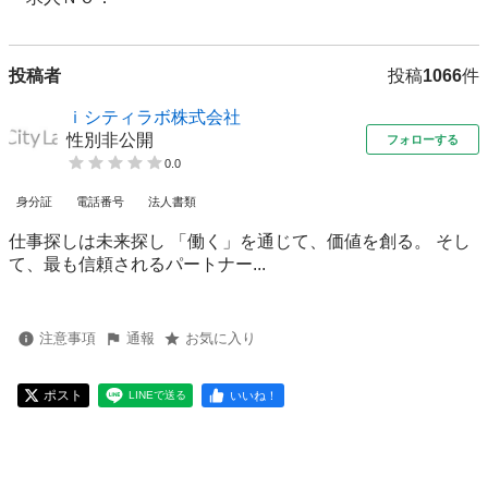
投稿者
投稿
1066
件
ｉシティラボ株式会社
性別非公開
フォローする
0.0
身分証
電話番号
法人書類
仕事探しは未来探し 「働く」を通じて、価値を創る。 そし
て、最も信頼されるパートナー...
注意事項
通報
お気に入り
ポスト
いいね！
LINEで送る