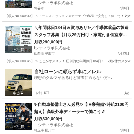
ｉシティラボ株式会社
正社員
刈谷市
7月6日
【求人No.i000813】 ＼トランスミッションやカーナビの製造で安定して稼ごう！🎵／
愛知
刈谷市
その他
未経験
＼年間休日184日＆賞与あり✨／半導体薬品の製造
スタッフ募集【月収29万円可・家電付き個室寮＆
寮費無料】
月収290,000円
iシティラボ株式会社
正社員
山梨県 甲府市
7月13日
【求人No.i000945】 ✨ ここがオススメ！ 圧倒的な年間休日184日！：2勤2休
山梨
甲府市
その他
重量
自社ローンに頼らず車にノレル
理想のクルマがあるけど審査に通らない方へ
（株）ICT
Ad
✨自動車整備士さん必見✨【IR寮完備×時給2100円
超え】高級外車ディーラーで働こう🎵
月収330,000円
ｉシティラボ株式会社
正社員
埼玉県 桶川市
7月6日