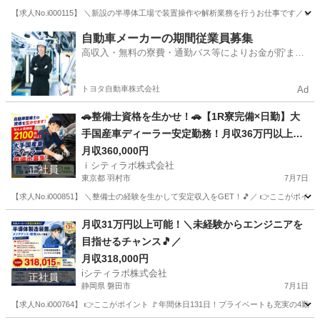
【求人No.i000115】 ＼新設の半導体工場で装置操作や解析業務を行うお仕事です／ 👉
北海道
苫小牧市
その他
自動車メーカーの期間従業員募集
高収入・無料の寮費・通勤バス等によりお金が貯まり
やすい環境
トヨタ自動車株式会社
Ad
🚗整備士資格を生かせ！🚗【1R寮完備×日勤】大
手国産車ディーラー安定勤務！月収36万円以上
可！
月収360,000円
ｉシティラボ株式会社
正社員
東京都 羽村市
7月7日
【求人No.i000851】 ＼整備士の経験を生かして安定収入をGET！🎵／ 👉ここがポイ
東京
羽村市
その他
ディーラー
月収31万円以上可能！＼未経験からエンジニアを
目指せるチャンス🎵／
月収318,000円
iシティラボ株式会社
正社員
静岡県 磐田市
7月1日
【求人No.i000764】 👉ここがポイント 🚩年間休日131日！プライベートも充実の