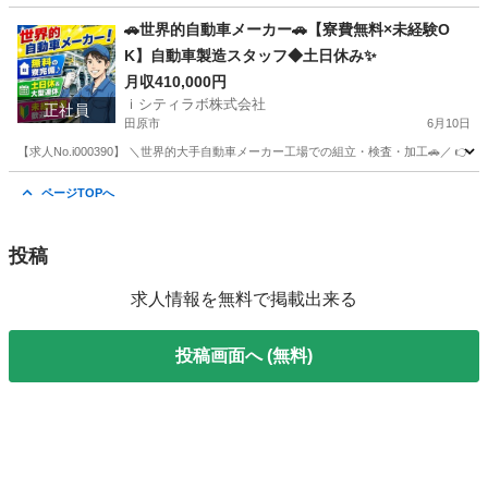
熊本
山鹿市
その他
土日
🚗世界的自動車メーカー🚗【寮費無料×未経験O
K】自動車製造スタッフ◆土日休み✨
月収410,000円
ｉシティラボ株式会社
正社員
田原市
6月10日
【求人No.i000390】 ＼世界的大手自動車メーカー工場での組立・検査・加工🚗／ 👉
愛知
田原市
その他
未経験
ページTOPへ
投稿
求人情報を無料で掲載出来る
投稿画面へ (無料)