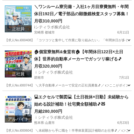
千葉
成田市
その他
未経験
＼ワンルーム寮完備・入社1ヶ月目寮費無料・年間
休日192日／電子部品の顕微鏡検査スタッフ募集！
月収310,000円
iシティラボ株式会社
正社員
宮崎県 都城市
6月11日
【求人No.i000408】 「コツコツと集中して作業に取り組みたい」 「年間休日が
宮崎
都城市
その他
電子部品
🏠個室寮無料&食堂有🏠【年間休日122日×土日
休】世界的自動車メーカーでガッツリ稼げる🎵
月収320,000円
ｉシティラボ株式会社
正社員
碧南市
7月1日
【求人No.i000744】 ＼大手自動車メーカーで安定の正社員募集🎵／ 👉ここがポイン
愛知
碧南市
その他
💻エクセルで製図💻【土日祝休×日勤】未経験から
始める設計補助！社宅費全額補助🎵🧸
月給280,000円
ｉシティラボ株式会社
アルバイト
熊本県 山鹿市
6月23日
【求人No.i000604】 ＼未経験から手に職を！半導体装置設計補助のお仕事🎵／ 👉