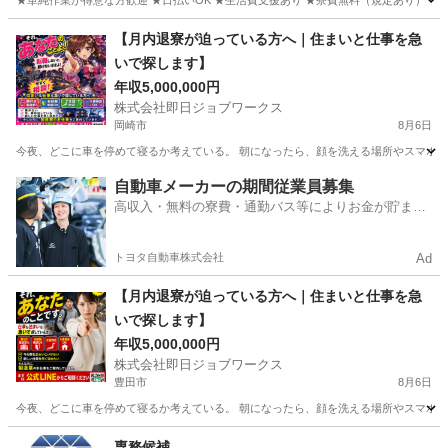
★単純作業が得意な方歓迎 ★日払いOK ★生活費支援あり ★寮費無料（規定あり） ★スピー
愛知
岡崎市
岡崎駅
その他
単純作業
【月内退寮が迫っている方へ｜住まいと仕事を急
いで探します】
年収5,000,000円
株式会社即日ジョブワークス
岡崎市
8月6日
今夜、どこに車を停めて寝るか考えている。 朝になったら、顔を洗える場所やスマホを充
愛知
岡崎市
その他
未経験
自動車メーカーの期間従業員募集
高収入・無料の寮費・通勤バス等によりお金が貯まり
やすい環境
トヨタ自動車株式会社
Ad
【月内退寮が迫っている方へ｜住まいと仕事を急
いで探します】
年収5,000,000円
株式会社即日ジョブワークス
豊田市
8月6日
今夜、どこに車を停めて寝るか考えている。 朝になったら、顔を洗える場所やスマホを充
愛知
豊田市
その他
未経験
専務候補