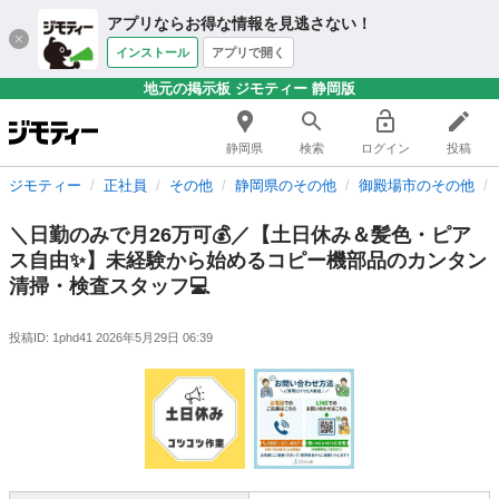
アプリならお得な情報を見逃さない！
インストール
アプリで開く
地元の掲示板 ジモティー 静岡版
静岡県
検索
ログイン
投稿
ジモティー
正社員
その他
静岡県のその他
御殿場市のその他
＼日勤のみで月26万可💰／【土日休み＆髪色・ピア
ス自由✨】未経験から始めるコピー機部品のカンタン
清掃・検査スタッフ💻
投稿ID: 1phd41
2026年5月29日 06:39