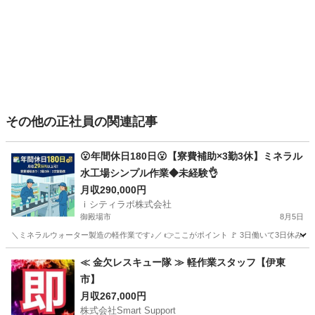
その他の正社員の関連記事
😮年間休日180日😮【寮費補助×3勤3休】ミネラル
水工場シンプル作業◆未経験👌
月収290,000円
ｉシティラボ株式会社
御殿場市
8月5日
＼ミネラルウォーター製造の軽作業です♪／ 👉ここがポイント 🚩 3日働いて3日休みの人気シ
静岡
御殿場市
その他
未経験
≪ 金欠レスキュー隊 ≫ 軽作業スタッフ【伊東
市】
月収267,000円
株式会社Smart Support