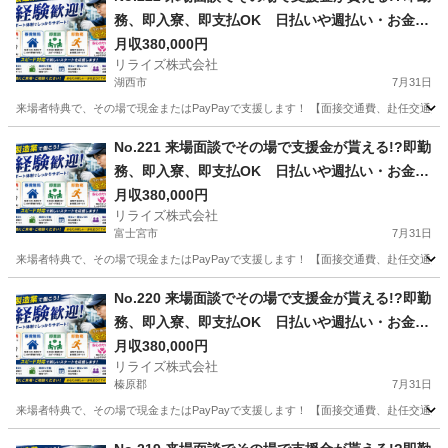
務、即入寮、即支払OK 日払いや週払い・お金住
む場所に困ってる方必見の案件です！簡単な電子
月収380,000円
リライズ株式会社
部品の製造・加工のお仕事♪
湖西市
7月31日
来場者特典で、その場で現金またはPayPayで支援します！ 【面接交通費、赴任交通
静岡
湖西市
その他
業務
No.221 来場面談でその場で支援金が貰える!?即勤
務、即入寮、即支払OK 日払いや週払い・お金住
む場所に困ってる方必見の案件です！簡単な電子
月収380,000円
リライズ株式会社
部品の製造・加工のお仕事♪
富士宮市
7月31日
来場者特典で、その場で現金またはPayPayで支援します！ 【面接交通費、赴任交通
静岡
富士宮市
その他
業務
No.220 来場面談でその場で支援金が貰える!?即勤
務、即入寮、即支払OK 日払いや週払い・お金住
む場所に困ってる方必見の案件です！簡単な電子
月収380,000円
リライズ株式会社
部品の製造・加工のお仕事♪
榛原郡
7月31日
来場者特典で、その場で現金またはPayPayで支援します！ 【面接交通費、赴任交通
静岡
榛原郡
その他