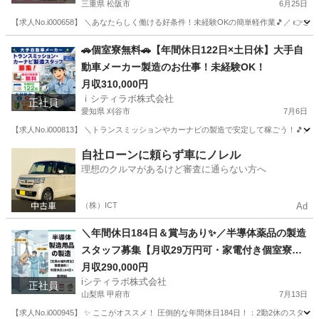
三重県 松阪市
6月25日
【求人No.i000658】 ＼あなたらしく働ける好条件！未経験OKの簡単軽作業🎵／ 👉こ
三重
松阪市
その他
個室
🚗個室寮無料🚗【年間休日122日×土日休】大手自
動車メーカー製造のお仕事！未経験OK！
月収310,000円
ｉシティラボ株式会社
正社員
愛知県 刈谷市
7月6日
【求人No.i000813】 ＼トランスミッションやカーナビの製造で安定して稼ごう！🎵／
愛知
刈谷市
その他
未経験
自社ローンに頼らず車にノレル
理想のクルマがあるけど審査に通らない方へ
（株）ICT
Ad
＼年間休日184日＆賞与あり✨／半導体薬品の製造
スタッフ募集【月収29万円可・家電付き個室寮＆
寮費無料】
月収290,000円
iシティラボ株式会社
正社員
山梨県 甲府市
7月13日
【求人No.i000945】 ✨ ここがオススメ！ 圧倒的な年間休日184日！：2勤2休