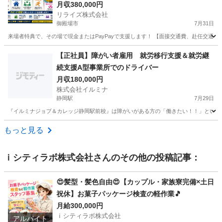
む場所に困ってる方必見の案件です！簡単な電子
月収380,000円
リライズ株式会社
部品の製造・加工のお仕事♪
御殿場市
7月31日
来場者特典で、その場で現金またはPayPayで支援します！ 【面接交通費、赴任交通
静岡
御殿場市
その他
【正社員】障がい者雇用 就労移行支援＆就労継
続支援A型事業所でのドライバー
月収180,000円
株式会社イルミナ
静岡駅
7月29日
『イルミナジョブ＆カレッジ静岡駅前校』は障がいがある方の「働きたい！！」という思
静岡
静岡市
静岡駅
その他
業務
もっと見る
ｉシティラボ株式会社
さんのその他の投稿記事：
😍髪型・髪色自由😍【カップル・家族寮完備×土日
祝休】お菓子パッケージ検査の軽作業🎵
月給300,000円
ｉシティラボ株式会社
アルバイト