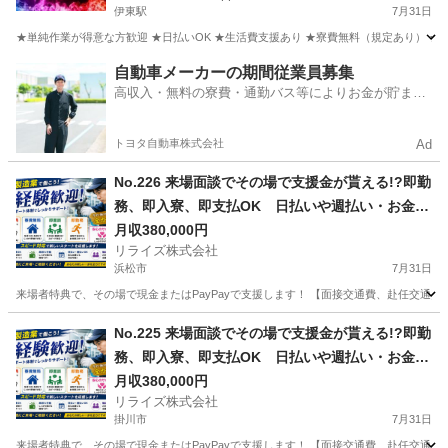
伊東駅
7月31日
★単純作業が得意な方歓迎 ★日払いOK ★生活費支援あり ★寮費無料（規定あり） ★スピー
静岡
伊東市
伊東駅
その他
単純作業
自動車メーカーの期間従業員募集
高収入・無料の寮費・通勤バス等によりお金が貯まり
やすい環境
トヨタ自動車株式会社
Ad
No.226 来場面談でその場で支援金が貰える!?即勤
務、即入寮、即支払OK 日払いや週払い・お金住
む場所に困ってる方必見の案件です！簡単な電子
月収380,000円
リライズ株式会社
部品の製造・加工のお仕事♪
浜松市
7月31日
来場者特典で、その場で現金またはPayPayで支援します！ 【面接交通費、赴任交通
静岡
浜松市
その他
業務
No.225 来場面談でその場で支援金が貰える!?即勤
務、即入寮、即支払OK 日払いや週払い・お金住
む場所に困ってる方必見の案件です！簡単な電子
月収380,000円
リライズ株式会社
部品の製造・加工のお仕事♪
掛川市
7月31日
来場者特典で、その場で現金またはPayPayで支援します！ 【面接交通費、赴任交通