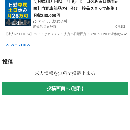
＼月収28万円以上可💰／【土日休み＆日勤固定
📅】自動車部品の仕分け・検品スタッフ募集！
月収280,000円
iシティラボ株式会社
正社員
愛知県 名古屋市
6月1日
【求人No.i000184】 ✨ ここがオススメ！ 安定の日勤固定：08:00〜17:00
愛知
名古屋市
その他
ページTOPへ
投稿
求人情報を無料で掲載出来る
投稿画面へ (無料)