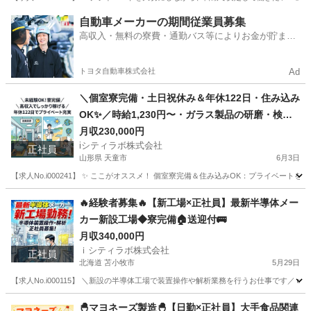
滋賀
草津市
その他
自動車メーカーの期間従業員募集
高収入・無料の寮費・通勤バス等によりお金が貯まり
やすい環境
トヨタ自動車株式会社
Ad
＼個室寮完備・土日祝休み＆年休122日・住み込み
OK✨／時給1,230円〜・ガラス製品の研磨・検査
スタッフ募集！
月収230,000円
iシティラボ株式会社
正社員
山形県 天童市
6月3日
【求人No.i000241】 ✨ ここがオススメ！ 個室寮完備＆住み込みOK：プライベー
山形
天童市
その他
住み込み
🔥経験者募集🔥【新工場×正社員】最新半導体メー
カー新設工場◆寮完備🏠送迎付🚌
月収340,000円
ｉシティラボ株式会社
正社員
北海道 苫小牧市
5月29日
【求人No.i000115】 ＼新設の半導体工場で装置操作や解析業務を行うお仕事です／ 👉
北海道
苫小牧市
その他
🐣マヨネーズ製造🐣【日勤×正社員】大手食品関連