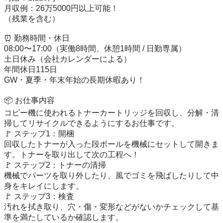
月収例：26万5000円以上可能！

（残業を含む）

⏰ 勤務時間・休日

08:00〜17:00（実働8時間、休憩1時間 / 日勤専属）

土日休み（会社カレンダーによる）

年間休日115日

GW・夏季・年末年始の長期休暇あり！

📦 お仕事内容

コピー機に使われるトナーカートリッジを回収し、分解・清
掃してリサイクルできるようにするお仕事です。

🚩 ステップ1：開梱

回収したトナーが入った段ボールを機械にセットして開きま
す。トナーを取り出して次の工程へ！

🚩 ステップ2：トナーの清掃

機械でパーツを取り外したり、風でゴミを飛ばしたりして中
身をキレイにします。

🚩 ステップ3：検査

汚れを拭き取り、穴・傷・変形などがないかチェックして基
準を満たしているか確認します。
