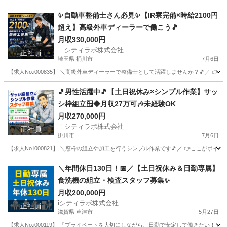
山梨
甲府市
その他
重量
✨自動車整備士さん必見✨【IR寮完備×時給2100円
超え】高級外車ディーラーで働こう🎵
月収330,000円
ｉシティラボ株式会社
正社員
埼玉県 桶川市
7月6日
【求人No.i000835】 ＼高級外車ディーラーで整備士として活躍しませんか？🎵／ 👉
埼玉
桶川市
その他
ディーラー
🎵男性活躍中🎵【土日祝休み×シンプル作業】サッ
シ枠組立🪟◆月収27万可🎶未経験OK
月収270,000円
ｉシティラボ株式会社
正社員
掛川市
7月6日
【求人No.i000821】 ＼窓枠の組立や加工を行うシンプル作業です🎵／ 👉ここがポイント 
静岡
掛川市
その他
＼年間休日130日！📅／【土日祝休み＆日勤専属】
食洗機の組立・検査スタッフ募集✨
月収200,000円
iシティラボ株式会社
正社員
滋賀県 草津市
5月27日
【求人No.i000119】 「プライベートを大切にしながら、日勤で安定して働きたい