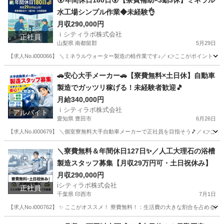
😮年間休日180日😮【寮費補助×3勤3休】ミネラル
水工場シンプル作業◆未経験👌
月収290,000円
ｉシティラボ株式会社
正社員
山梨県 南都留郡
5月29日
【求人No.i000066】 ＼ミネラルウォーター製造の軽作業です♪／ 👉ここがポイント 🚩 
山梨
南都留郡
その他
未経験
🚗安心大手メーカー🚗【寮費無料×土日休】自動車
製造でガッツリ稼げる！未経験者歓迎🎵
月給340,000円
ｉシティラボ株式会社
アルバイト
愛知県 豊田市
6月26日
【求人No.i000679】 ＼個室寮無料大手自動車メーカーで正社員を目指そう🎵／ 👉こ
愛知
豊田市
その他
個室
＼寮費無料＆年間休日127日✨／人工大理石の浴槽
製造スタッフ募集【月収29万円可・土日祝休み】
月収290,000円
iシティラボ株式会社
正社員
千葉県 印西市
7月1日
【求人No.i000762】 ✨ ここがオススメ！ 寮費無料！：生活費の大きな割合を占め
千葉
印西市
その他
未経験