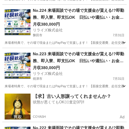
静岡
掛川市
その他
業務
No.224 来場面談でその場で支援金が貰える!?即勤
務、即入寮、即支払OK 日払いや週払い・お金住
む場所に困ってる方必見の案件です！簡単な電子
月収380,000円
リライズ株式会社
部品の製造・加工のお仕事♪
磐田市
7月31日
来場者特典で、その場で現金またはPayPayで支援します！ 【面接交通費、赴任交通
静岡
磐田市
その他
No.223 来場面談でその場で支援金が貰える!?即勤
務、即入寮、即支払OK 日払いや週払い・お金住
む場所に困ってる方必見の案件です！簡単な電子
月収380,000円
リライズ株式会社
部品の製造・加工のお仕事♪
焼津市
7月31日
来場者特典で、その場で現金またはPayPayで支援します！ 【面接交通費、赴任交通
静岡
焼津市
その他
業務
【求】古い人形譲ってくれませんか？
状態が悪くてもOK🙆‍♀️査定0円‼️
COYASH
Ad
No.222 来場面談でその場で支援金が貰える!?即勤