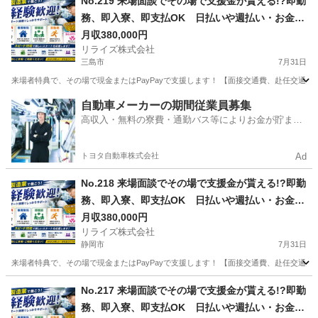
No.219 来場面談でその場で支援金が貰える!?即勤
務、即入寮、即支払OK 日払いや週払い・お金住
む場所に困ってる方必見の案件です！簡単な電子
月収380,000円
リライズ株式会社
部品の製造・加工のお仕事♪
三島市
7月31日
来場者特典で、その場で現金またはPayPayで支援します！ 【面接交通費、赴任交通
静岡
三島市
その他
業務
自動車メーカーの期間従業員募集
高収入・無料の寮費・通勤バス等によりお金が貯まり
やすい環境
トヨタ自動車株式会社
Ad
No.218 来場面談でその場で支援金が貰える!?即勤
務、即入寮、即支払OK 日払いや週払い・お金住
む場所に困ってる方必見の案件です！簡単な電子
月収380,000円
リライズ株式会社
部品の製造・加工のお仕事♪
静岡市
7月31日
来場者特典で、その場で現金またはPayPayで支援します！ 【面接交通費、赴任交通
静岡
静岡市
その他
業務
No.217 来場面談でその場で支援金が貰える!?即勤
務、即入寮、即支払OK 日払いや週払い・お金住