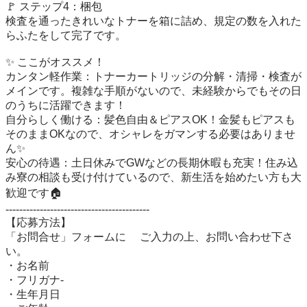
🚩 ステップ4：梱包

検査を通ったきれいなトナーを箱に詰め、規定の数を入れた
らふたをして完了です。

✨ ここがオススメ！

カンタン軽作業：トナーカートリッジの分解・清掃・検査が
メインです。複雑な手順がないので、未経験からでもその日
のうちに活躍できます！

自分らしく働ける：髪色自由＆ピアスOK！金髪もピアスも
そのままOKなので、オシャレをガマンする必要はありませ
ん✨

安心の待遇：土日休みでGWなどの長期休暇も充実！住み込
み寮の相談も受け付けているので、新生活を始めたい方も大
歓迎です🏠

------------------------------------------　　 

【応募方法】 

「お問合せ」フォームに 　ご入力の上、お問い合わせ下さ
い。

・お名前

・フリガナ-

・生年月日
