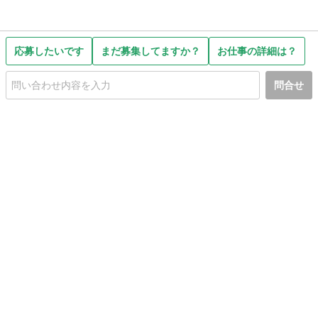
応募したいです
まだ募集してますか？
お仕事の詳細は？
問合せ
初めての方へ
利用規約
プライバシーポリシー
プライバシー・ステートメント
健全化に資する運用方針
お問い合わせ
運営会社
サイトマップ
ご利用ガイド
フリーワードで探す
PC版で表示
都道府県選択
特定商取引法の表示
利用者情報の外部送信について