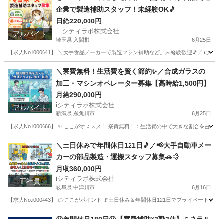
企業で製造補助スタッフ！未経験OK🎵
日給220,000円
ｉシティラボ株式会社
アルバイト
埼玉県 入間郡
6月25日
【求人No.i000641】 ＼大手食品メーカーで製造マシン補助など。未経験歓迎🎵／ 👉
埼玉
入間郡
その他
スタッフ
＼寮費無料！生活費を賢く節約✨／合成ガラスの
加工・マシンオペレーター募集【高時給1,500円】
月給290,000円
iシティラボ株式会社
アルバイト
新潟県 糸魚川市
6月25日
【求人No.i000666】 ✨ ここがオススメ！ 寮費無料！：生活費の中で大きな割合
新潟
糸魚川市
その他
無料
＼土日休みで年間休日121日🎵／📢大手自動車メー
カーの部品製造・運搬スタッフ募集🚗💨
月収360,000円
iシティラボ株式会社
正社員
岐阜県 中津川市
6月16日
【求人No.i000443】 👉ここがポイント 🚩土日休み＆年間休日121日でプライベー
岐阜
中津川市
その他