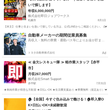
いで探します】
年収6,000,000円
株式会社即日ジョブワークス
札幌市
8月1日
【本文】 仕事と住まいを急いで探している方は、公式LINEからご相談ください。 公式LINE ht
北海道
札幌市
その他
未経験
自動車メーカーの期間従業員募集
高収入・無料の寮費・通勤バス等によりお金が貯まり
やすい環境
トヨタ自動車株式会社
Ad
≪ 金欠レスキュー隊 ≫ 軽作業スタッフ【赤平
市】
月収267,000円
株式会社Smart Support
赤平駅
7月31日
★単純作業が得意な方歓迎 ★日払いOK ★生活費支援あり ★寮費無料（規定あり） ★スピー
北海道
赤平市
赤平駅
その他
単純作業
🏠【全国】今すぐ住み込みで働ける！🏠即入寮O
K×日払いOK×未経験歓迎