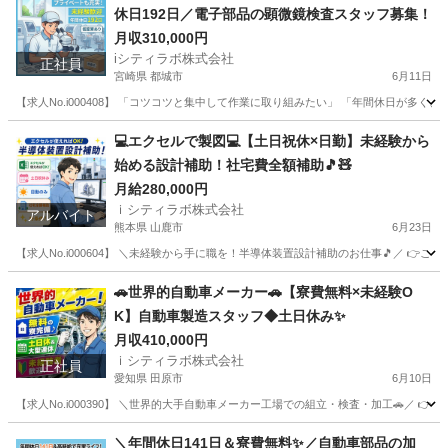
休日192日／電子部品の顕微鏡検査スタッフ募集！
月収310,000円
iシティラボ株式会社
正社員
宮崎県 都城市
6月11日
【求人No.i000408】 「コツコツと集中して作業に取り組みたい」 「年間休日が
宮崎
都城市
その他
電子部品
💻エクセルで製図💻【土日祝休×日勤】未経験から
始める設計補助！社宅費全額補助🎵🧸
月給280,000円
ｉシティラボ株式会社
アルバイト
熊本県 山鹿市
6月23日
【求人No.i000604】 ＼未経験から手に職を！半導体装置設計補助のお仕事🎵／ 👉
熊本
山鹿市
その他
土日
🚗世界的自動車メーカー🚗【寮費無料×未経験O
K】自動車製造スタッフ◆土日休み✨
月収410,000円
ｉシティラボ株式会社
正社員
愛知県 田原市
6月10日
【求人No.i000390】 ＼世界的大手自動車メーカー工場での組立・検査・加工🚗／ 👉
愛知
田原市
その他
未経験
＼年間休日141日＆寮費無料✨／自動車部品の加