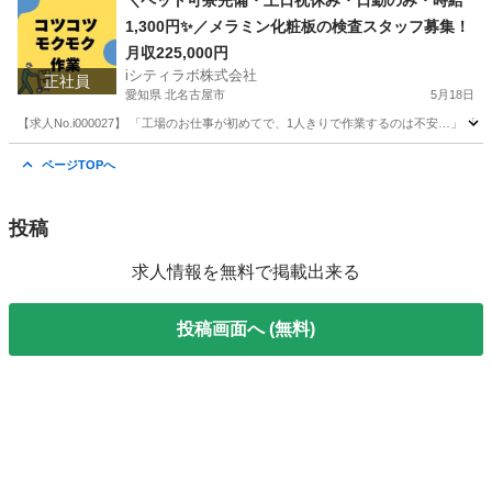
＼ペット可寮完備・土日祝休み・日勤のみ・時給
1,300円✨／メラミン化粧板の検査スタッフ募集！
月収225,000円
iシティラボ株式会社
正社員
愛知県 北名古屋市
5月18日
【求人No.i000027】 「工場のお仕事が初めてで、1人きりで作業するのは不安…」
愛知
北名古屋市
その他
未経験
ページTOPへ
投稿
求人情報を無料で掲載出来る
投稿画面へ (無料)