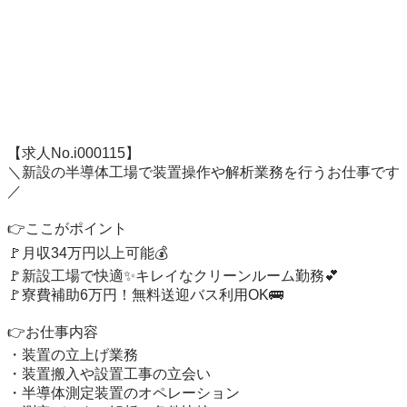
【求人No.i000115】

＼新設の半導体工場で装置操作や解析業務を行うお仕事です
／

👉ここがポイント

🚩月収34万円以上可能💰

🚩新設工場で快適✨キレイなクリーンルーム勤務💕

🚩寮費補助6万円！無料送迎バス利用OK🚌

👉お仕事内容

・装置の立上げ業務

・装置搬入や設置工事の立会い

・半導体測定装置のオペレーション
