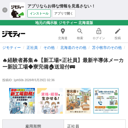
アプリならお得な情報を見逃さない！
インストール
アプリで開く
地元の掲示板 ジモティー 北海道版
北海道
検索
ログイン
投稿
ジモティー
正社員
その他
北海道のその他
苫小牧市のその他
🔥経験者募集🔥【新工場×正社員】最新半導体メーカ
ー新設工場◆寮完備🏠送迎付🚌
投稿ID: 1ph50b
2026年5月29日 02:36
雇用形態
正社員