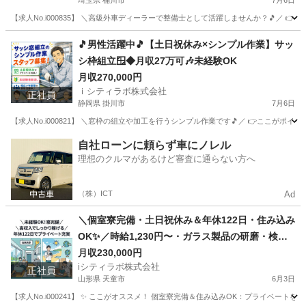
埼玉県 桶川市
7月6日
【求人No.i000835】 ＼高級外車ディーラーで整備士として活躍しませんか？🎵／ 👉
埼玉
桶川市
その他
ディーラー
🎵男性活躍中🎵【土日祝休み×シンプル作業】サッ
シ枠組立🪟◆月収27万可🎶未経験OK
月収270,000円
ｉシティラボ株式会社
正社員
静岡県 掛川市
7月6日
【求人No.i000821】 ＼窓枠の組立や加工を行うシンプル作業です🎵／ 👉ここがポイント 
静岡
掛川市
その他
自社ローンに頼らず車にノレル
理想のクルマがあるけど審査に通らない方へ
（株）ICT
Ad
＼個室寮完備・土日祝休み＆年休122日・住み込み
OK✨／時給1,230円〜・ガラス製品の研磨・検査
スタッフ募集！
月収230,000円
iシティラボ株式会社
正社員
山形県 天童市
6月3日
【求人No.i000241】 ✨ ここがオススメ！ 個室寮完備＆住み込みOK：プライベー