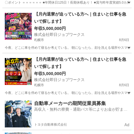
〇ポイント ＝＝＝＝＝＝ ■年間休日125日！長期休暇あり！ ■賞与昨年度実績5.0カ月分 
北海道
千歳市
その他
未経験
【月内退寮が迫っている方へ｜住まいと仕事を急
いで探します】
年収5,000,000円
株式会社即日ジョブワークス
札幌市
8月6日
今夜、どこに車を停めて寝るか考えている。 朝になったら、顔を洗える場所やスマホを充
北海道
札幌市
その他
【月内退寮が迫っている方へ｜住まいと仕事を急
いで探します】
年収5,000,000円
株式会社即日ジョブワークス
札幌市
8月6日
今夜、どこに車を停めて寝るか考えている。 朝になったら、顔を洗える場所やスマホを充
北海道
札幌市
その他
自動車メーカーの期間従業員募集
高収入・無料の寮費・通勤バス等によりお金が貯まり
やすい環境
トヨタ自動車株式会社
Ad