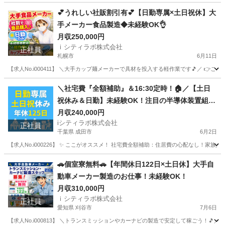
山形
天童市
その他
住み込み
💕うれしい社販割引有💕【日勤専属×土日祝休】大
手メーカー食品製造◆未経験OK👌
月収250,000円
ｉシティラボ株式会社
正社員
札幌市
6月11日
【求人No.i000411】 ＼大手カップ麺メーカーで具材を投入する軽作業です🎵／ 👉ここ
北海道
札幌市
その他
未経験
＼社宅費『全額補助』＆16:30定時！🏠／【土日
祝休み＆日勤】未経験OK！注目の半導体装置組立
スタッフ募集✨
月収240,000円
iシティラボ株式会社
正社員
千葉県 成田市
6月2日
【求人No.i000226】 ✨ ここがオススメ！ 社宅費全額補助：住居費の心配なし！家
千葉
成田市
その他
未経験
🚗個室寮無料🚗【年間休日122日×土日休】大手自
動車メーカー製造のお仕事！未経験OK！
月収310,000円
ｉシティラボ株式会社
正社員
愛知県 刈谷市
7月6日
【求人No.i000813】 ＼トランスミッションやカーナビの製造で安定して稼ごう！🎵／