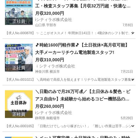
工・検査スタッフ募集【月収32万円超・快適なワ
ンルーム寮完備】
月収320,000円
iシティラボ株式会社
正社員
山口県 宇部市
7月8日
【求人No.i000878】 ✨ ここがオススメ！ 年間休日141日！：4勤2休のシフト
山口
宇部市
その他
🎵時給1600円軽作業🎵【土日祝休×高月収可能】
大手メーカーリチウム電池製造スタッフ!
月収310,000円
ｉシティラボ株式会社
正社員
神奈川県 横浜市
7月21日
【求人No.i001021】 ＼高時給で高収入を狙えます！リチウム電池製造スタッフ募集🎵／
神奈川
横浜市
その他
社会保険
＼日勤のみで月26万可💰／【土日休み＆髪色・ピ
アス自由✨】未経験から始めるコピー機部品のカ
ンタン清掃・検査スタッフ💻
月収260,000円
iシティラボ株式会社
正社員
静岡県 御殿場市
5月29日
【求人No.i000165】 「日勤だけでしっかり稼ぎたい！」 「難しい作業は苦手…
静岡
御殿場市
その他
未経験