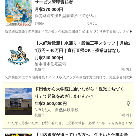
サービス管理責任者
月収370,000円
就労継続支援Ｂ型事業所「てがみ」
野幌駅
8月3日
就労継続支援Ｂ型事業所「てがみ」今秋新規開設予定 まちづくりをする新しいタイプの
北海道
江別市
野幌駅
その他
【未経験歓迎】水回り・設備工事スタッフ｜月給2
4万円～40万円｜直行直帰OK・残業ほぼなし
月収240,000円
給水排水住宅設備
札幌市
8月3日
＼業務拡大につき増員募集！／ ☆★収入アップを目指す方に向けて、完全歩合制の業務委
北海道
札幌市
その他
未経験
ド田舎から大学院に通いながら「観光まちづく
り」で起業をめざしませんか？
年収3,500,000円
NPO法人 自然体験学校
札幌市
8月2日
※いたずら等多いため。お問い合わせ、ご応募の場合、必ずフルネームをお書きください
北海道
札幌市
その他
契約社員
【月内退寮が迫っている方へ｜住まいと仕事を急