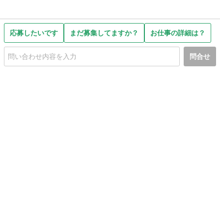
応募したいです
まだ募集してますか？
お仕事の詳細は？
問合せ
初めての方へ
利用規約
プライバシーポリシー
プライバシー・ステートメント
健全化に資する運用方針
お問い合わせ
運営会社
サイトマップ
ご利用ガイド
フリーワードで探す
PC版で表示
都道府県選択
特定商取引法の表示
利用者情報の外部送信について