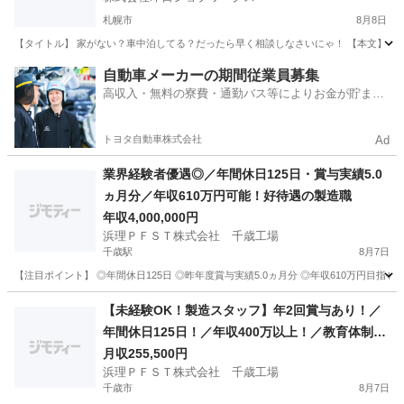
札幌市
8月8日
【タイトル】 家がない？車中泊してる？だったら早く相談しなさいにゃ！ 【本文】 ねえ
北海道
札幌市
その他
未経験
自動車メーカーの期間従業員募集
高収入・無料の寮費・通勤バス等によりお金が貯まり
やすい環境
トヨタ自動車株式会社
Ad
業界経験者優遇◎／年間休日125日・賞与実績5.0
ヵ月分／年収610万円可能！好待遇の製造職
年収4,000,000円
浜理ＰＦＳＴ株式会社 千歳工場
千歳駅
8月7日
【注目ポイント】 ◎年間休日125日 ◎昨年度賞与実績5.0ヵ月分 ◎年収610万円目指せ
北海道
千歳市
千歳駅
その他
業務
【未経験OK！製造スタッフ】年2回賞与あり！／
年間休日125日！／年収400万以上！／教育体制充
実◎＿浜理ＰＦＳＴ株式会社千歳工場
月収255,500円
浜理ＰＦＳＴ株式会社 千歳工場
千歳市
8月7日