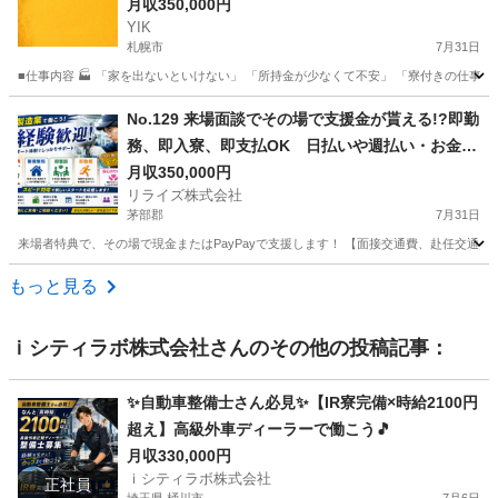
月収350,000円
YIK
札幌市
7月31日
■仕事内容 🏭 「家を出ないといけない」 「所持金が少なくて不安」 「寮付きの仕事を
北海道
札幌市
その他
未経験
No.129 来場面談でその場で支援金が貰える!?即勤
務、即入寮、即支払OK 日払いや週払い・お金住
む場所に困ってる方必見の案件です！簡単な電子
月収350,000円
リライズ株式会社
部品の製造・加工のお仕事♪
茅部郡
7月31日
来場者特典で、その場で現金またはPayPayで支援します！ 【面接交通費、赴任交通
北海道
茅部郡
その他
業務
もっと見る
ｉシティラボ株式会社
さんのその他の投稿記事：
✨自動車整備士さん必見✨【IR寮完備×時給2100円
超え】高級外車ディーラーで働こう🎵
月収330,000円
ｉシティラボ株式会社
正社員