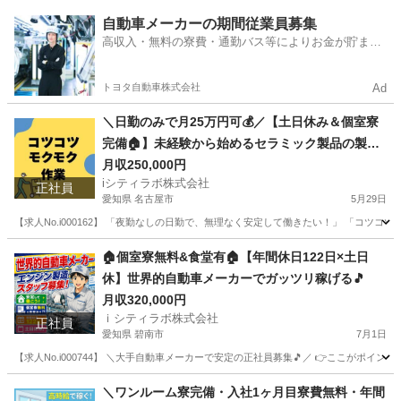
愛知
刈谷市
その他
未経験
自動車メーカーの期間従業員募集
高収入・無料の寮費・通勤バス等によりお金が貯まり
やすい環境
トヨタ自動車株式会社
Ad
＼日勤のみで月25万円可💰／【土日休み＆個室寮
完備🏠】未経験から始めるセラミック製品の製
造・検品スタッフ✨
月収250,000円
iシティラボ株式会社
正社員
愛知県 名古屋市
5月29日
【求人No.i000162】 「夜勤なしの日勤で、無理なく安定して働きたい！」 「コ
愛知
名古屋市
その他
未経験
🏠個室寮無料&食堂有🏠【年間休日122日×土日
休】世界的自動車メーカーでガッツリ稼げる🎵
月収320,000円
ｉシティラボ株式会社
正社員
愛知県 碧南市
7月1日
【求人No.i000744】 ＼大手自動車メーカーで安定の正社員募集🎵／ 👉ここがポイン
愛知
碧南市
その他
＼ワンルーム寮完備・入社1ヶ月目寮費無料・年間