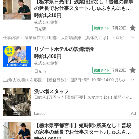
【栃木県日光市】残業ほぼなし！普段の家事
ご、茶殻入れ等の清掃 ・玄関、出入口付近、その他スペースの清掃 ・
の延長でお仕事スタート♪しゅふさんにも…
構内のごみ処理 ・ドア、洗面...
時給1,210円
株式会社鈴和
7月23日
提携サイト
日光駅
仕事内容： 温泉旅館の共用部・大浴場清掃 【具体的には】 ・ロビ
ー・廊下・水回りなど共用部の清掃 ・大浴場・脱衣所の清掃 ※経験の
栃木
日光市
日光駅
清掃
リゾートホテルの設備清掃
ない方でも丁寧に指導しますので、安心してご応募ください。
時給1,400円
...
株式会社鈴和
7月23日
提携サイト
日光市
主婦(夫)の働くを応援！ [勤務日数]： 週3日~6日 10:30~14:00 月/火/水/
木/金/土/日 などから選べます [勤務地・最寄駅]： 栃木県日光市高徳
栃木
日光市
清掃
洗い場スタッフ
38-3 サンクチュアリコート日光 ジャパニーズモダンリ...
日給例1万円〜 /【登録不要】スマホで1分！単発バイト
一括検索✨
Ad
Lacotto
【栃木県宇都宮市】短時間×残業なし！普段
の家事の延長でお仕事スタート♪しゅふさ…