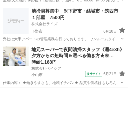
主婦(夫)の働くを応援！ [勤務日数]： 週4日~6日 09:00~14:30 月/火/水/
木/金/土/日 などから選べます [勤務地・最寄駅]： 栃木県宇都宮市大通
栃木
宇都宮市
清掃
清掃員募集中 ※下野市・結城市・筑西市
り2-4-6 ホテルニューイタヤ 株式会社鈴和 宇都宮...
１部屋 7500円
株式会社ライズ
下野市
6月28日
弊社は大手アパートの管理業務を行っております。 ワンルームタイプ
のアパートの、退去後の清掃員を募集しております。 1部屋あたり大
栃木
下野市
清掃
地元スーパーで夜間清掃スタッフ《週4×3h》
体2～4時間が目安となっており、1部屋7,500円となっております。 ・
夕方からの短時間＆選べる働き方★未…
未経験歓迎 ...
時給1,168円
株式会社ベイシア
6月21日
提携サイト
小山市
仕事内容： ★働きやすさも、地域イチバン★ 品質や価格はもちろん、
働きやすさも地域イチバン！ 近所のスーパー《ベイシア》で一緒に働
栃木
小山市
清掃
きませんか？ 業務はそれぞれの担当制。 スーパーを利用したことのあ
る方なら、働くイメージもわ...