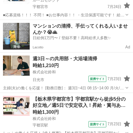
ルームセレクト
宇都宮市
7月24日
■応募資格！！！ 不問！ ■お仕事内容！！ ・生活保護可能です！ 給料
とは別に携帯代などの通信費上限 20000円 交通費上限 20000円ま
栃木
宇都宮市
清掃
生活保護
マンションの清掃、手伝ってくれる人いませ
で支給可能。 当事業所は福岡市より指定を受けている障害福祉サ...
んか？😭🙏
日給例1万円〜 / 登録不要！高時給求人多数✨
Ad
Lacotto
週3日～の共用部・大浴場清掃
時給1,210円
株式会社鈴和
7月23日
提携サイト
日光市
主婦(夫)の働くを応援！ [勤務日数]： 週3日~4日 08:15~14:00 月/火/水/
木/金/土/日 などから選べます [勤務地・最寄駅]： 栃木県日光市安川町
栃木
日光市
清掃
【栃木県宇都宮市】宇都宮駅から徒歩5分の
２－５３ 小槌の宿 鶴亀大吉 株式会社鈴和 東武日光駅...
好立地／週5日で安定収入！昇給・賞与あ…
時給1,300円
株式会社鈴和
7月23日
提携サイト
宇都宮駅