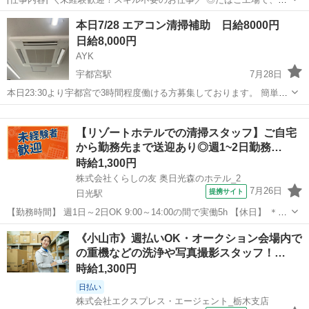
掃や作業服のメンテナンス、庶務業務をお任せします！ ◎クリーンル
栃木
宇都宮市
清掃
本日7/28 エアコン清掃補助 日給8000円
ームでの作業なので環境も快適♪無理なく働けます。 ◎特別なスキル
日給8,000円
や経験は不要！未経験からでも...
AYK
宇都宮駅
7月28日
本日23:30より宇都宮で3時間程度働ける方募集しております。 簡単な
作業なので女性でも大丈夫です🙆 よろしくお願いします🙇
栃木
宇都宮市
宇都宮駅
清掃
日給8000円
【リゾートホテルでの清掃スタッフ】ご自宅
から勤務先まで送迎あり◎週1~2日勤務…
時給1,300円
株式会社くらしの友 奥日光森のホテル_2
7月26日
提携サイト
日光駅
【勤務時間】 週1日～2日OK 9:00～14:00の間で実働5h 【休日】 ＊お
休み調整可 ＊時間・曜日応相 【残業時間】 原則残業なし 【勤務地詳
栃木
日光市
日光駅
清掃
《小山市》週払いOK・オークション会場内で
細】 マイカー通勤OK 【面接地】 奥日光森のホテル（栃木県日光...
の重機などの洗浄や写真撮影スタッフ！…
時給1,300円
日払い
株式会社エクスプレス・エージェント_栃木支店