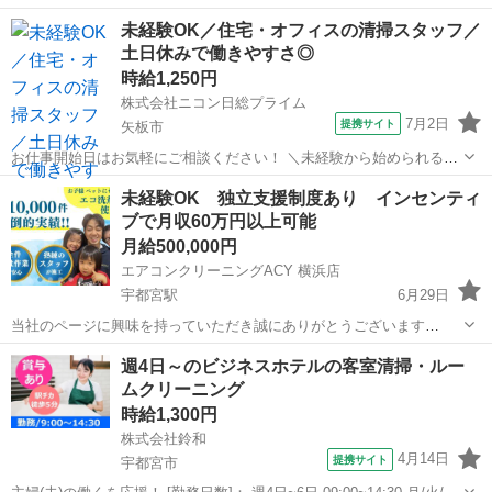
ます。会場の設営などもお任せします。★ ▼△ 日収例 △▼ 9,750
栃木
小山市
間々田駅
清掃
未経験OK／住宅・オフィスの清掃スタッフ／
円～11,200円 ▼△ 月収例 △▼ 204,000円～246,000円 ☆応募後
土日休みで働きやすさ◎
の...
時給1,250円
株式会社ニコン日総プライム
7月2日
提携サイト
矢板市
お仕事開始日はお気軽にご相談ください！ ＼未経験から始められる清
掃スタッフ／ ダスキン加盟店での清掃業務をお任せします。 ≪主なお
栃木
矢板市
清掃
未経験OK 独立支援制度あり インセンティ
仕事≫ ご契約企業や一般住宅での清掃作業です。 ・エアコン清掃 ・
ブで月収60万円以上可能
浴室清掃 ・レンジフー...
月給500,000円
エアコンクリーニングACY 横浜店
宇都宮駅
6月29日
当社のページに興味を持っていただき誠にありがとうございます
*********************************************************** ２０２４年５月末
栃木
宇都宮市
宇都宮駅
清掃
スタッフ
週4日～のビジネスホテルの客室清掃・ルー
に入った２４歳のスタ...
ムクリーニング
時給1,300円
株式会社鈴和
4月14日
提携サイト
宇都宮市