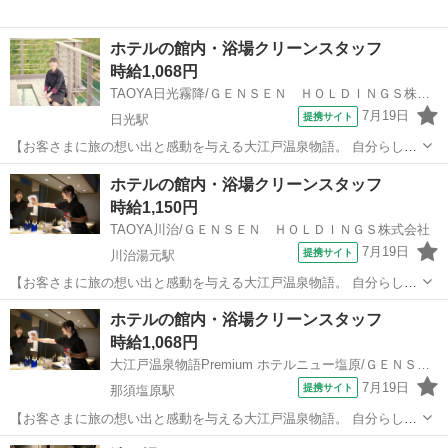
ホテルの館内・浴場クリーンスタッフ
時給1,068円
TAOYA日光霧降/ＧＥＮＳＥＮ ＨＯＬＤＩＮＧＳ株式会社
7月19日
提携サイト
日光駅
【お客さまに旅の想い出と感動を与える大江戸温泉物語。 自分らし
く、ライフスタイルに合わせた働き方ができます！】 大浴場やお手洗
栃木
日光市
日光駅
清掃
ホテルの館内・浴場クリーンスタッフ
いの清掃、備品の補充、掃除機掛け、忘れ物チェックなどをお任せし
時給1,150円
ます。 お客様と直接お会いすること...
TAOYA川治/ＧＥＮＳＥＮ ＨＯＬＤＩＮＧＳ株式会社
7月19日
提携サイト
川治湯元駅
【お客さまに旅の想い出と感動を与える大江戸温泉物語。 自分らし
く、ライフスタイルに合わせた働き方ができます！】 掃除機掛けや忘
栃木
日光市
川治湯元駅
清掃
ホテルの館内・浴場クリーンスタッフ
れ物チェックなどの館内共用スペースの清掃や 大浴場やお手洗いの清
時給1,068円
掃、備品の補充、掃除機掛け、忘れ...
大江戸温泉物語Premium ホテルニュー塩原/ＧＥＮＳＥＮ ＨＯＬＤＩＮＧＳ株式会社
7月19日
提携サイト
那須塩原駅
【お客さまに旅の想い出と感動を与える大江戸温泉物語。 自分らし
く、ライフスタイルに合わせた働き方ができます！】 掃除機掛けや忘
栃木
那須塩原市
那須塩原駅
清掃