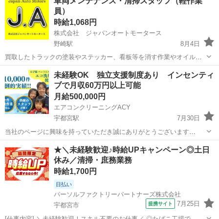
車両メンテナンス・清掃スタッフ（軽作業
員）
時給1,068円
株式会社 ジャパンオートモータース
野崎駅
8月4日
買取したトラックの塗装やステッカー、看板等を消す作業やオイル交
換・タイヤ交換等の作業を行っていただきます。 もくもく作業が得意
栃木
那須塩原市
野崎駅
清掃
未経験OK 独立支援制度あり インセンティ
な方に人気のお仕事です！ ◇平日９時〜１８時の間で４時間程度 ◇週
ブで月収60万円以上可能
の勤務日数はで相談...
月給500,000円
エアコンクリーニングACY
宇都宮駅
7月30日
当社のページに興味を持っていただき誠にありがとうございます
*********************************************************** ２０２４年５月末
栃木
宇都宮市
宇都宮駅
清掃
スタッフ
★＼未経験歓迎♪時給UPキャンペーン◎土日
に入った２４歳のスタ...
休み／清掃・庶務業務
時給1,700円
日払い
パーソルファクトリーパートナーズ株式会社
7月25日
提携サイト
宇都宮市
[仕事内容] ＼未経験歓迎！スキル不要のお仕事／ ◎たばこ工場で、清