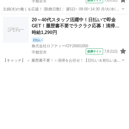
7月23日
提携サイト
宇都宮市
主婦(夫)の働くを応援！ [勤務日数]： 週5日~ 09:00~14:30 月/火/水/木/
金/土/日 などから選べます [勤務地・最寄駅]： 栃木県宇都宮市大通り
栃木
宇都宮市
清掃
20～40代スタッフ活躍中！日払いで即金
2-4-6 ホテルニューイタヤ 株式会社鈴和 宇都宮駅徒...
GET！履歴書不要でラクラク応募！清掃…
時給1,290円
日払い
株式会社ロフティー/OY20001050
7月21日
提携サイト
宇都宮市
【キャッチ】 ＜ 履歴書不要！＞清掃をお任せ！【日払い＆前払いあ
り】高時給1290～1613円！未経験OK！ 【コメント】 ＊未経験からお
栃木
宇都宮市
清掃
仕事にチャレンジしたい方 ＊経験を活かしてさらにスキルアップした
い方 ＊扶養内...