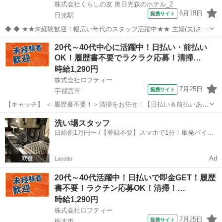
株式会社くらしの友 奥日光森のホテル_2
6月18日
提携サイト
日光駅
◆ ◆ ★★未経験歓迎！幅広い年代のスタッフ活躍中★★ 主婦(夫)さん
からシニアさんまで 幅広い年代の方が活躍中です♪ 未経験の方やブラ
栃木
日光市
日光駅
清掃
20代～40代中心に活躍中！日払い・前払い
ンクのある方でも 安心してお仕事を始められる環境が整っています！
OK！履歴書不要でラクラク応募！清掃…
わからないこと...
時給1,290円
株式会社ロフティー
7月25日
提携サイト
宇都宮市
【キャッチ】 ＜ 履歴書不要！＞清掃をお任せ！【日払い＆前払いあ
り】高時給1290～1613円！未経験OK！ 【コメント】 ＊未経験からお
栃木
宇都宮市
清掃
洗い場スタッフ
仕事にチャレンジしたい方 ＊経験を活かしてさらにスキルアップした
日給例1万円〜 /【登録不要】スマホで1分！単発バイト
い方 ＊扶養内...
一括検索✨
Ad
Lacotto
20代～40代活躍中！日払いで即金GET！履歴
書不要！ラクチン応募OK！清掃！…
時給1,290円
株式会社ロフティー
7月25日
提携サイト
栃木市