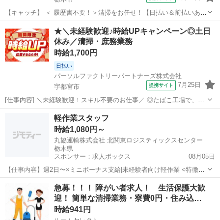
【キャッチ】 ＜ 履歴書不要！＞清掃をお任せ！【日払い＆前払いあ
り】高時給1290～1613円！未経験OK！ 【コメント】 ＊未経験からお
栃木
栃木市
清掃
★＼未経験歓迎♪時給UPキャンペーン◎土日
仕事にチャレンジしたい方 ＊経験を活かしてさらにスキルアップした
休み／清掃・庶務業務
い方 ＊扶養内...
時給1,700円
日払い
パーソルファクトリーパートナーズ株式会社
7月25日
提携サイト
宇都宮市
[仕事内容] ＼未経験歓迎！スキル不要のお仕事／ ◎たばこ工場で、清
掃や作業服のメンテナンス、庶務業務をお任せします！ ◎クリーンル
栃木
宇都宮市
清掃
軽作業スタッフ
ームでの作業なので環境も快適♪無理なく働けます。 ◎特別なスキル
時給1,080円～
や経験は不要！未経験からでも...
丸協運輸株式会社 北関東ロジスティックスセンター
栃木県
スポンサー：求人ボックス
08月05日
【仕事内容】週2日〜×ミニボーナス支給|未経験者向け軽作業 <特徴・
メリット> 制服貸与 有資格者歓迎 社会保険完備 固定時間制 受動喫煙
アルバイト・パート
急募！！！ 障がい者求人！ 生活保護大歓
対策: 屋内原則禁煙 <職種> 倉庫作業員 <雇用形態> 職業紹介(パート・
迎！ 簡単な清掃業務・寮費0円・住み込…
アルバイト) <...
時給941円