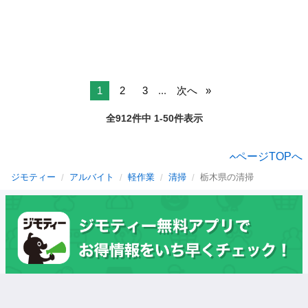
1
2
3
...
次へ
全912件中 1-50件表示
ページTOPへ
ジモティー
アルバイト
軽作業
清掃
栃木県の清掃