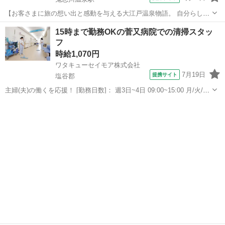
【お客さまに旅の想い出と感動を与える大江戸温泉物語。 自分らし
く、ライフスタイルに合わせた働き方ができます！】 掃除機掛けや忘
栃木
日光市
鬼怒川温泉駅
清掃
15時まで勤務OKの菅又病院での清掃スタッ
れ物チェックなどの館内共用スペースの清掃や 大浴場やお手洗いの清
フ
掃、備品の補充、掃除機掛け、忘れ...
時給1,070円
ワタキューセイモア株式会社
7月19日
提携サイト
塩谷郡
主婦(夫)の働くを応援！ [勤務日数]： 週3日~4日 09:00~15:00 月/火/水/
木/金/土 などから選べます [勤務地・最寄駅]： 栃木県塩谷郡高根沢町
栃木
塩谷郡
清掃
大字花岡2351 医療法人薫会 菅又病院 下野花岡駅徒...