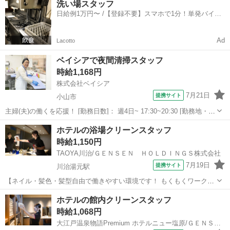
洗い場スタッフ
れ物チェックなどの館内共用スペースの清掃や 大浴場やお手洗いの清
日給例1万円〜 /【登録不要】スマホで1分！単発バイト
掃、備品の補充、掃除機掛け、忘れ...
一括検索✨
Ad
Lacotto
ベイシアで夜間清掃スタッフ
時給1,168円
株式会社ベイシア
7月21日
提携サイト
小山市
主婦(夫)の働くを応援！ [勤務日数]： 週4日~ 17:30~20:30 [勤務地・最
寄駅]： 栃木県小山市立木934-1 ベイシア SM小山店（379） [職種
栃木
小山市
清掃
ホテルの浴場クリーンスタッフ
名]：ベイシアで夜間清掃スタッフ [求人概要]：...
時給1,150円
TAOYA川治/ＧＥＮＳＥＮ ＨＯＬＤＩＮＧＳ株式会社
7月19日
提携サイト
川治湯元駅
【ネイル・髪色・髪型自由で働きやすい環境です！ もくもくワークが
お好きな方に最適です】 ・大浴場やお手洗いの清掃、掃除機かけ・備
栃木
日光市
川治湯元駅
清掃
ホテルの館内クリーンスタッフ
品の補充・湯温管理 温泉の状態管理(難しくありません)・お忘れ物チ
時給1,068円
ェックなどお客様と直接お会い...
大江戸温泉物語Premium ホテルニュー塩原/ＧＥＮＳＥＮ ＨＯＬＤＩＮＧＳ株式会社