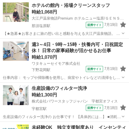
ホテルの館内・浴場クリーンスタッフ
時給1,068円
大江戸温泉物語Premium ホテルニュー塩原/ＧＥＮＳＥＮ ＨＯＬＤＩＮＧＳ株式会社
7月19日
提携サイト
那須塩原駅
【★急募★お客さまに旅の想い出と感動を与える大江戸温泉物語。 自
分らしく、ライフスタイルに合わせた働き方ができます！】 大浴場や
栃木
那須塩原市
那須塩原駅
清掃
週3～4日・9時～15時・扶養内可・日祝固定
お手洗いの清掃、備品の補充、掃除機掛け、忘れ物チェックなどをお
休！ 日常の家事経験が活かせるお仕事
任せします。 お客様と直接お会い...
時給1,070円
ワタキューセイモア株式会社
7月19日
提携サイト
下野花岡駅
仕事内容： モップや掃除機を使用し、病室やトイレなどの清掃をして
頂きます。 難しい機械などは使用しません。 ※パソコン作業もないの
栃木
下野花岡駅
清掃
生産設備のフィルター洗浄
で、普段の家事経験がそのまま活かせます！ ＜1日3人体制＞ ※当社請
時給1,300円
負契約先でのご就業となり...
株式会社パワースタッフジャパン 宇都宮オフィス
7月18日
提携サイト
宇都宮駅
生産設備のフィルター洗浄の お仕事です！ 【具体的には…】 ■消耗し
たフィルター部品を 専用の設備にセット ■SWを押し、洗浄後のフ
栃木
宇都宮市
宇都宮駅
清掃
未経験OK 独立支援制度あり インセンティ
ィルターを 専用ラックに収納する作業 (2台掛持ち1セット約2時