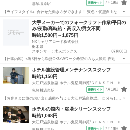
7月19日
提携サイト
那須塩原駅
【ライフスタイルに合わせた働き方ができます！ 髪色・髪型自由な人
気のお仕事です】 館内共用スペースの清掃を全般的にご担当いただき
栃木
那須塩原市
那須塩原駅
清掃
大手メーカーでのフォークリフト作業/平日の
ます。 掃除機掛けや忘れ物チェックなど お客様が快適に過ごせる空間
み/夜勤/高時給・高収入/男女不問
づくりをお任せします。 ご自...
時給1,500円～1,875円
NXキャリアロード株式会社
栃木県
スポンサー：求人ボックス
07月08日
【仕事内容】<週3日から勤務OK!>Wワーク希望の方も大歓迎!夜勤で
効率よく収入UP! 3月限定!友人紹介キャンペーン実施中 「リフト免許
アルバイト・パート
ホテル施設管理メンテナンススタッフ
はあるけど、ブランクが長い…」 「今の職場の給与に満足していな
時給1,150円
い」そんな方も大歓迎! 資格を...
大江戸温泉物語 ホテル鬼怒川御苑/ＧＥＮＳＥＮ ＨＯＬＤＩＮＧＳ株式会社
7月19日
提携サイト
鬼怒川温泉駅
【お客さまに旅の想い出と感動を与える大江戸温泉物語。 自分らし
く、ライフスタイルに合わせた働き方ができます！】 メンテナンスス
栃木
日光市
鬼怒川温泉駅
清掃
ホテルの館内・浴場クリーンスタッフ
タッフは施設内の修繕・営繕や客室・大浴場のメンテナンスといった
時給1,068円
最高のおもてなしに不可欠な「空間...
大江戸温泉物語 ホテル鬼怒川御苑/ＧＥＮＳＥＮ ＨＯＬＤＩＮＧＳ株式会社
7月19日
提携サイト
鬼怒川温泉駅