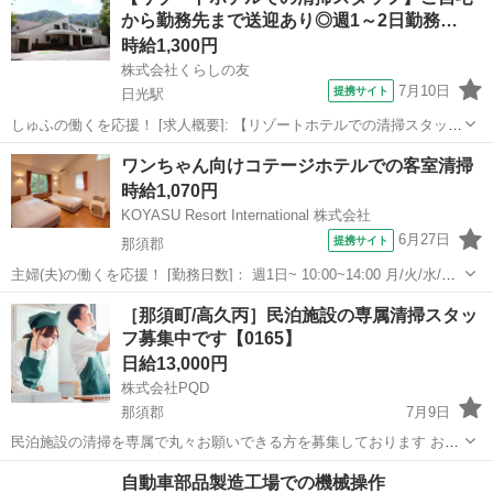
ク、水回りの清掃補充、掃除機がけなどを行って頂きます。 次に宿泊
から勤務先まで送迎あり◎週1～2日勤務…
されるお客様が、快適に過ごせ...
時給1,300円
株式会社くらしの友
7月10日
提携サイト
日光駅
しゅふの働くを応援！ [求人概要]: 【リゾートホテルでの清掃スタッ
フ】ご自宅から勤務先まで送迎あり◎週1～2日勤務OK◎シニアさん活
栃木
日光駅
清掃
ワンちゃん向けコテージホテルでの客室清掃
躍中☆未経験OK♪ [職種名]: ホテル清掃スタッフ [勤務地・最寄駅]: 栃
時給1,070円
木県日...
KOYASU Resort International 株式会社
6月27日
提携サイト
那須郡
主婦(夫)の働くを応援！ [勤務日数]： 週1日~ 10:00~14:00 月/火/水/木/
金/土/日 などから選べます [勤務地・最寄駅]： 栃木県那須郡那須町高
栃木
那須郡
清掃
［那須町/高久丙］民泊施設の専属清掃スタッ
久乙1880 ホテルフォレストヒルズ那須【KOYASU ...
フ募集中です【0165】
日給13,000円
株式会社PQD
那須郡
7月9日
民泊施設の清掃を専属で丸々お願いできる方を募集しております お客
様チェックアウト後にお部屋に入り、ホテルの客室清掃と同じように
栃木
那須郡
清掃
スタッフ
自動車部品製造工場での機械操作
リネンの洗濯乾燥、 ベッドメイク、水回りの清掃補充、掃除機がけな