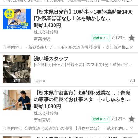
しゅふの働くを応援！ [求人概要]: 【栃木県宇都宮市】宇都宮駅から徒
歩5分の好立地／週5日で安定収入！昇給・賞与あり！かんたん客室清
栃木
宇都宮駅
清掃
【栃木県日光市】10時半～14時×高時給1400
掃（ベッドメイク・掃除機がけなど）です！ [職種名]: シティホテルの
円×残業ほぼなし！体を動かしな…
客室清掃・ルーム...
時給1,400円
株式会社鈴和
7月23日
提携サイト
新高徳駅
仕事内容： ・新築高級リゾートホテルの設備機器清掃 ・高圧洗浄機を
使用し、浴槽内に設置されている昇温機（温水管理をする機械）の清
栃木
日光市
新高徳駅
清掃
洗い場スタッフ
掃を行います。 ・4～6名程度のシフト制、作業は二人一組で行いま
日給例1万円〜 /【登録不要】スマホで1分！単発バイト
す。 ＊昇温機の蓋が重いので力...
一括検索✨
Ad
Lacotto
【栃木県宇都宮市】短時間×残業なし！普段
の家事の延長でお仕事スタート♪しゅふさ…
時給1,080円
株式会社鈴和
7月23日
提携サイト
宇都宮駅
仕事内容： 公共施設（武道館）の清掃 【具体的には】 ・武道館内、
各スペースのモップ拭き、又は水拭きによる清掃 ・トイレ、くずか
栃木
宇都宮市
宇都宮駅
清掃