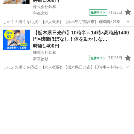
時給1,080円
株式会社鈴和
7月23日
提携サイト
宇都宮駅
しゅふの働くを応援！ [求人概要]: 【栃木県宇都宮市】短時間×残業な
し！普段の家事の延長でお仕事スタート♪しゅふさんにもオススメの施
栃木
宇都宮駅
清掃
【栃木県日光市】10時半～14時×高時給1400
設清掃です！ [職種名]: 施設清掃スタッフ [勤務地・最寄駅]: 栃木県宇
円×残業ほぼなし！体を動かしな…
都宮市西...
時給1,400円
株式会社鈴和
7月23日
提携サイト
新高徳駅
しゅふの働くを応援！ [求人概要]: 【栃木県日光市】10時半～14時×高
時給1400円×残業ほぼなし！体を動かしながら働ける◎オープンした
栃木
新高徳駅
清掃
ばかりの会員制高級リゾートホテルでの短時間清掃業務 [職種名]: リゾ
ートホテル...