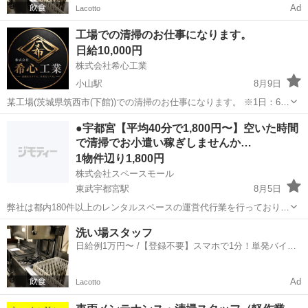
Ad
Lacotto
工場での清掃のお仕事になります。
日給10,000円
株式会社希心工業
小山駅
8月9日
某工場(茨城県筑西市(下館))での清掃のお仕事になります。 ※1日：6時
間～7時間のお仕事です -------------- 日給：10000円～12000円 --------------
栃木
小山市
小山駅
清掃
●宇都宮【平均40分で1,800円〜】空いた時間
場所...
で清掃でお小遣い稼ぎしませんか…
1物件辺り1,800円
株式会社スペースモール
東武宇都宮駅
8月5日
弊社は都内180件以上のレンタルスペースの運営代行業を行っておりま
す。 急成長中につき、毎月スペース数が増えておりますが、弊社で管
栃木
宇都宮市
東武宇都宮駅
清掃
フリーランス
洗い場スタッフ
理しているレンタルスペースの清掃作業をして頂ける方を募集しま
日給例1万円〜 /【登録不要】スマホで1分！単発バイト
す！ ★募集エリア ...
一括検索✨
Ad
Lacotto