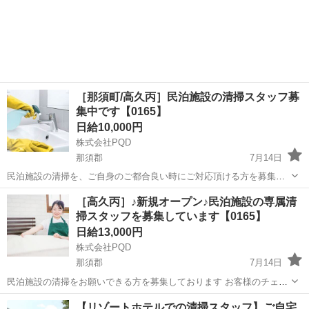
ます。会場の設営などもお任せします。★ ▼△ 日収例 △▼ 9,750
栃木
小山市
間々田駅
清掃
円～11,200円 ▼△ 月収例 △▼ 204,000円～246,000円 ☆応募後
の...
［那須町/高久丙］民泊施設の清掃スタッフ募
集中です【0165】
日給10,000円
株式会社PQD
那須郡
7月14日
民泊施設の清掃を、ご自身のご都合良い時にご対応頂ける方を募集し
ております！ お客様のチェックアウト後にお部屋に入り、ホテルの客
栃木
那須郡
清掃
スタッフ
［高久丙］♪新規オープン♪民泊施設の専属清
室清掃と同じようにリネンの洗濯乾燥、 ベッドメイク、水回りの清掃
掃スタッフを募集しています【0165】
補充、掃除機がけなどを行っ...
日給13,000円
株式会社PQD
那須郡
7月14日
民泊施設の清掃をお願いできる方を募集しております お客様のチェッ
クアウトに合わせてお部屋に入り、 リネンの洗濯乾燥、ベッドメイ
栃木
那須郡
清掃
スタッフ
【リゾートホテルでの清掃スタッフ】ご自宅