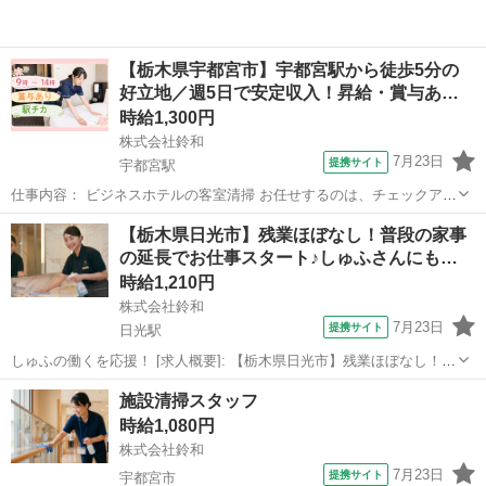
【栃木県宇都宮市】宇都宮駅から徒歩5分の
好立地／週5日で安定収入！昇給・賞与あ…
時給1,300円
株式会社鈴和
7月23日
提携サイト
宇都宮駅
仕事内容： ビジネスホテルの客室清掃 お任せするのは、チェックアウ
ト後のお部屋の清掃です。 【具体的には】 ○退室された客室の清掃全
栃木
宇都宮市
宇都宮駅
清掃
【栃木県日光市】残業ほぼなし！普段の家事
般 ・ベッドメイク ・バスルームの清掃 ・客室内掃除機かけ ・廊下の
の延長でお仕事スタート♪しゅふさんにも…
掃除機かけ ・客室内...
時給1,210円
株式会社鈴和
7月23日
提携サイト
日光駅
しゅふの働くを応援！ [求人概要]: 【栃木県日光市】残業ほぼなし！普
段の家事の延長でお仕事スタート♪しゅふさんにもオススメの温泉旅館
栃木
日光駅
清掃
施設清掃スタッフ
内の清掃です！ [職種名]: 共用部・大浴場清掃 [勤務地・最寄駅]: 栃木
時給1,080円
県日光市...
株式会社鈴和
7月23日
提携サイト
宇都宮市