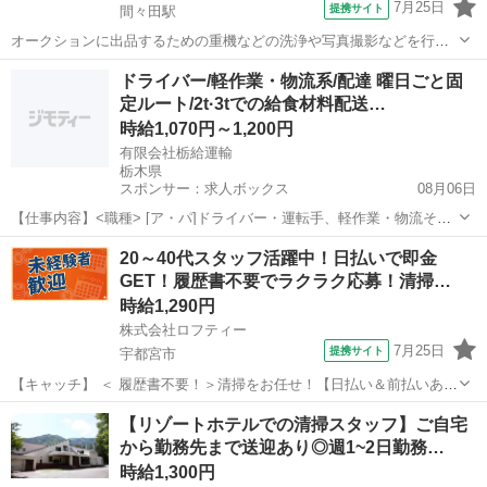
7月25日
提携サイト
間々田駅
オークションに出品するための重機などの洗浄や写真撮影などを行い
ます。会場の設営などもお任せします。★ ▼△ 日収例 △▼ 9,750
栃木
小山市
間々田駅
清掃
ドライバー/軽作業・物流系/配達 曜日ごと固
円～11,200円 ▼△ 月収例 △▼ 204,000円～246,000円 ☆応募後
定ルート/2t·3tでの給食材料配送…
の...
時給1,070円～1,200円
有限会社栃給運輸
栃木県
スポンサー：求人ボックス
08月06日
【仕事内容】<職種> [ア・パ]ドライバー・運転手、軽作業・物流その
他、配達・配送・宅配便 <雇用形態> アルバイト・パート <給与>
アルバイト・パート
20～40代スタッフ活躍中！日払いで即金
[ア・パ]時給1,070円～1,200円 交通費:一部支給 社内規定により一部支
GET！履歴書不要でラクラク応募！清掃…
給 上限2,0...
時給1,290円
株式会社ロフティー
7月25日
提携サイト
宇都宮市
【キャッチ】 ＜ 履歴書不要！＞清掃をお任せ！【日払い＆前払いあ
り】高時給1290～1613円！未経験OK！ 【コメント】 ＊未経験からお
栃木
宇都宮市
清掃
【リゾートホテルでの清掃スタッフ】ご自宅
仕事にチャレンジしたい方 ＊経験を活かしてさらにスキルアップした
から勤務先まで送迎あり◎週1~2日勤務…
い方 ＊扶養内...
時給1,300円