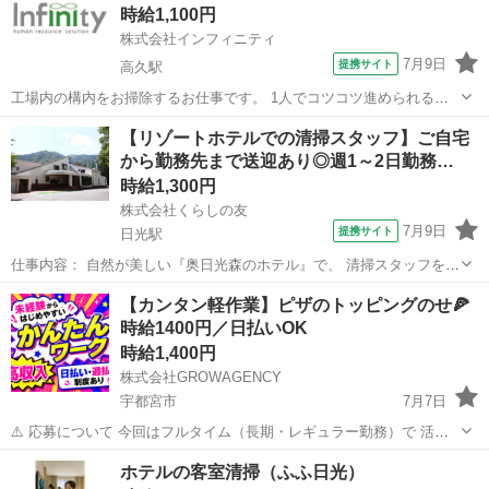
時給1,100円
どを行って頂きます。 次に宿...
株式会社インフィニティ
7月9日
提携サイト
高久駅
工場内の構内をお掃除するお仕事です。 1人でコツコツ進められる環
境なので、マイペースに働きたい方にオススメ◎ 「今日はこの場所」
栃木
那須郡
高久駅
清掃
【リゾートホテルでの清掃スタッフ】ご自宅
「次はこの場所」というように エリアごとに分けて清掃を行うため、
から勤務先まで送迎あり◎週1～2日勤務…
1日ですべての場所を清掃する...
時給1,300円
株式会社くらしの友
7月9日
提携サイト
日光駅
仕事内容： 自然が美しい『奥日光森のホテル』で、 清掃スタッフを募
集します！ ≪具体的には・・・≫ ・客室清掃（ベッドメイキング、水
栃木
日光市
日光駅
清掃
【カンタン軽作業】ピザのトッピングのせ🍕
回りの清掃、アメニティのセット等） ・ホテル館内の清掃 「行ってよ
時給1400円／日払いOK
かった！」の声続出で、...
時給1,400円
株式会社GROWAGENCY
宇都宮市
7月7日
⚠️ 応募について 今回はフルタイム（長期・レギュラー勤務）で 活躍
いただける方を対象とした募集となっております。 「単発（スポッ
栃木
宇都宮市
清掃
スポット
ホテルの客室清掃（ふふ日光）
ト）勤務」や「副業（Wワーク）」を ご希望の方は対象外となりま