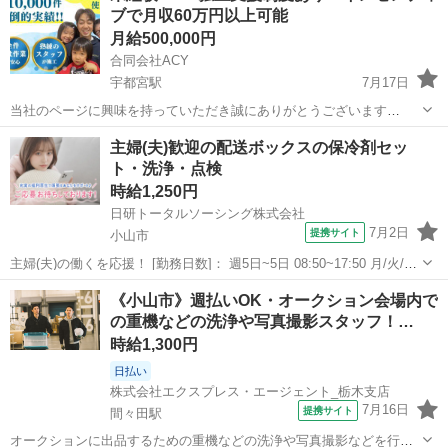
ブで月収60万円以上可能
間) 企業先の社員...
月給500,000円
合同会社ACY
宇都宮駅
7月17日
当社のページに興味を持っていただき誠にありがとうございます
*********************************************************** ２０２４年５月末
栃木
宇都宮市
宇都宮駅
清掃
スタッフ
主婦(夫)歓迎の配送ボックスの保冷剤セッ
に入った２４歳のスタ...
ト・洗浄・点検
時給1,250円
日研トータルソーシング株式会社
7月2日
提携サイト
小山市
主婦(夫)の働くを応援！ [勤務日数]： 週5日~5日 08:50~17:50 月/火/水/
木/日 [勤務地・最寄駅]： 栃木県小山市 【派遣元】日研トータルソー
栃木
小山市
清掃
《小山市》週払いOK・オークション会場内で
シング株式会社 小山駅自動車15分／思川駅／小田林駅 [...
の重機などの洗浄や写真撮影スタッフ！…
時給1,300円
日払い
株式会社エクスプレス・エージェント_栃木支店
7月16日
提携サイト
間々田駅
オークションに出品するための重機などの洗浄や写真撮影などを行い