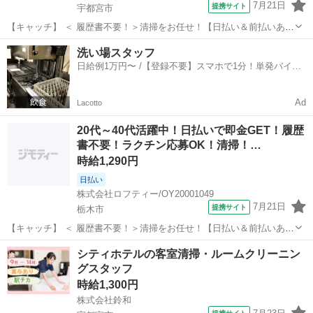
7月21日
提携サイト
宇都宮市
【キャッチ】 ＜ 履歴書不要！＞清掃をお任せ！【日払い＆前払いあ
り】高時給1290～1613円！未経験OK！ 【コメント】 ＊未経験からお
栃木
宇都宮市
清掃
洗い場スタッフ
仕事にチャレンジしたい方 ＊経験を活かしてさらにスキルアップした
日給例1万円〜 /【登録不要】スマホで1分！単発バイト
い方 ＊扶養内...
一括検索✨
Ad
Lacotto
20代～40代活躍中！日払いで即金GET！履歴
書不要！ラクチン応募OK！清掃！…
時給1,290円
日払い
株式会社ロフティー/OY20001049
7月21日
提携サイト
栃木市
【キャッチ】 ＜ 履歴書不要！＞清掃をお任せ！【日払い＆前払いあ
り】高時給1290～1613円！未経験OK！ 【コメント】 ＊未経験からお
栃木
栃木市
清掃
シティホテルの客室清掃・ルームクリーニン
仕事にチャレンジしたい方 ＊経験を活かしてさらにスキルアップした
グスタッフ
い方 ＊扶養内...
時給1,300円
株式会社鈴和