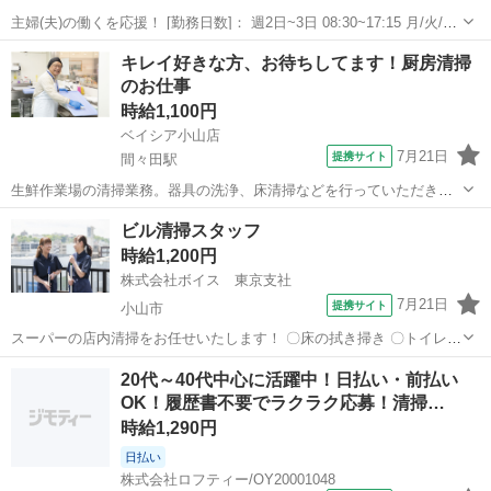
主婦(夫)の働くを応援！ [勤務日数]： 週2日~3日 08:30~17:15 月/火/水/
木/金/土/日 などから選べます [勤務地・最寄駅]： 栃木県宇都宮市西川
栃木
宇都宮市
清掃
キレイ好きな方、お待ちしてます！厨房清掃
田６－４－３７ ユウケイ武道館 株式会社鈴和 宇都宮駅...
のお仕事
時給1,100円
ベイシア小山店
7月21日
提携サイト
間々田駅
生鮮作業場の清掃業務。器具の洗浄、床清掃などを行っていただきま
す。 コツコツ働きたい方歓迎♪ アルバイト,パート ◎未経験歓迎 ◎
栃木
小山市
間々田駅
清掃
ビル清掃スタッフ
主婦（夫）歓迎 ◎中高年活躍中！ ◆65歳定年制 ◆当社服務規定を守
時給1,200円
って勤務いただける方
株式会社ボイス 東京支社
7月21日
提携サイト
小山市
スーパーの店内清掃をお任せいたします！ 〇床の拭き掃き 〇トイレ清
掃 〇ごみ回収 などの清掃が主な業務です。 ☆未経験×無資格でできる
栃木
小山市
清掃
20代～40代中心に活躍中！日払い・前払い
カンタンな日常清掃 ☆応募理由は何でもOK! ☆スタッフの大半が清掃
OK！履歴書不要でラクラク応募！清掃…
業務未経験での入社さ...
時給1,290円
日払い
株式会社ロフティー/OY20001048