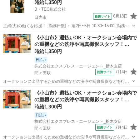
時給1,350円
す。 ＿＿＿＿＿＿＿＿...
B・TEC株式会社
6月18日
提携サイト
日光市
主婦(夫)の働くを応援！ [勤務日数]： 週2日~5日 10:30~15:00 [勤務
地・最寄駅]： 栃木県日光市本町1573-8 ヒューリックふふ株式会
栃木
日光市
清掃
《小山市》週払いOK・オークション会場内で
社 【派遣元】B・TEC株式会社 日光駅自動車10分 [職...
の重機などの洗浄や写真撮影スタッフ！…
時給1,350円
日払い
株式会社エクスプレス・エージェント_栃木支店
7月4日
提携サイト
間々田駅
オークションに出品するための重機などの洗浄や写真撮影などを行い
ます。会場の設営などもお任せします。★ ▼△ 日収例 △▼ 10,100
栃木
小山市
間々田駅
清掃
《小山市》週払いOK・オークション会場内で
円～11,600円 ▼△ 月収例 △▼ 212,000円～256,000円 ☆応募後...
の重機などの洗浄や写真撮影スタッフ！…
時給1,300円
日払い
株式会社エクスプレス・エージェント_栃木支店
7月4日
提携サイト
間々田駅
オークションに出品するための重機などの洗浄や写真撮影などを行い