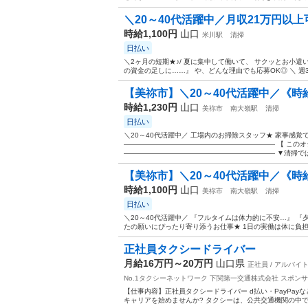
＼20～40代活躍中／月収21万円以上可
時給1,100円
山口
米川駅
清掃
日払い
＼2ヶ月の短期★♪/ 夏に集中して働いて、 サクッとお小遣
の資金の足しに……』 や、どんな理由でも応募OK◎ ＼ 週3日
【美祢市】＼20～40代活躍中／《時給1,
時給1,230円
山口
美祢市
南大嶺駅
清掃
日払い
＼20～40代活躍中／ 工場内のお掃除スタッフ★ 家事感覚
—————————————————————— 【 このオ
—————————————————————— ▼清掃では珍
【美祢市】＼20～40代活躍中／《時給1
時給1,100円
山口
美祢市
南大嶺駅
清掃
日払い
＼20～40代活躍中／ 『フルタイムは体力的に不安…』 
たの願いにぴったり寄り添うお仕事★ 1日の実働は体に負担が少
正社員タクシードライバー
月給16万円～20万円
山口県
正社員 / アルバイ
No.1タクシーネットワーク 下関第一交通株式会社
スポンサ
【仕事内容】正社員タクシードライバー d払い・PayPa
キャリアを始めませんか? タクシーは、公共交通機関の中で