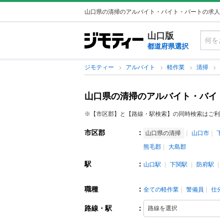
山口県の清掃のアルバイト・バイト・パートの求人
山口版
都道府県選択
ジモティー
アルバイト
軽作業
清掃
山口県の清掃のアルバイト・バイ
※【市区郡】と【路線・駅検索】の同時検索はご利
市区郡
：
山口県の清掃
山口市
熊毛郡
大島郡
駅
：
山口駅
下関駅
防府駅
職種
：
全ての軽作業
警備員
仕
路線・駅
：