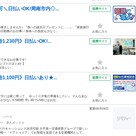
＼日払いOK/周南市内◇...
提携サイト
い稼ぎしませんか♪ 『孫への誕生日プレゼントに……』 『家族旅行
勤務のお仕事! / 身体への負担も少なく...
お気に入り
230円》日払いOK!...
提携サイト
でできるお仕事です!
シゴトのまとめ! 】
しい...
お気に入り
,100円》日払いあり★...
提携サイト
『夕方には家に帰って、 ゆっくり夕食の準備をしたい』 そんなあな
ない5.5時間! 早い時で15時にはお仕...
お気に入り
更新08月08日
ト・パート
ー：求人ボックス
yなどのキャッシュレス決済可能 大手第一交通産業グループで新しい
唯一「ドアトゥドア」でお客様を送迎できる交通機関として...