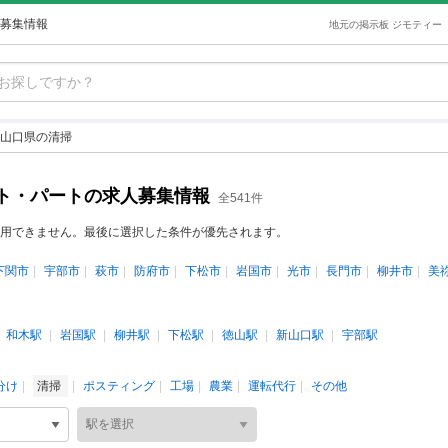
募集情報
地元の掲示板 ジモティー
山口県の清掃
ト・パートの求人募集情報
全541件
用できません。最後に選択した条件が優先されます。
下関市
宇部市
萩市
防府市
下松市
岩国市
光市
長門市
柳井市
美
和木駅
岩国駅
柳井駅
下松駅
徳山駅
新山口駅
宇部駅
分け
清掃
ポスティング
工場
農業
運転代行
その他