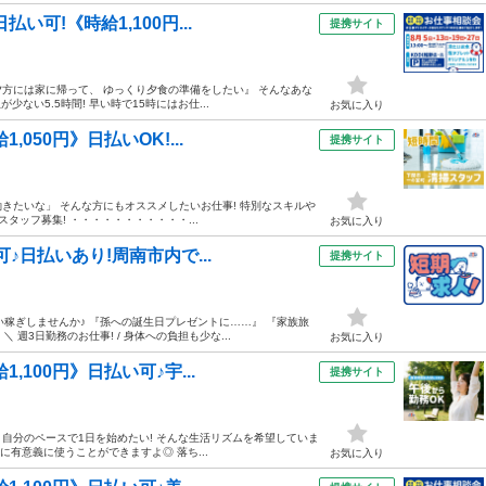
可!《時給1,100円...
提携サイト
『夕方には家に帰って、 ゆっくり夕食の準備をしたい』 そんなあな
ない5.5時間! 早い時で15時にはお仕...
お気に入り
050円》日払いOK!...
提携サイト
働きたいな」 そんな方にもオススメしたいお仕事! 特別なスキルや
タッフ募集! ・・・・・・・・・・・...
お気に入り
♪日払いあり!周南市内で...
提携サイト
い稼ぎしませんか♪ 『孫への誕生日プレゼントに……』 『家族旅
週3日勤務のお仕事! / 身体への負担も少な...
お気に入り
,100円》日払い可♪宇...
提携サイト
 自分のペースで1日を始めたい! そんな生活リズムを希望していま
めに有意義に使うことができますよ◎ 落ち...
お気に入り