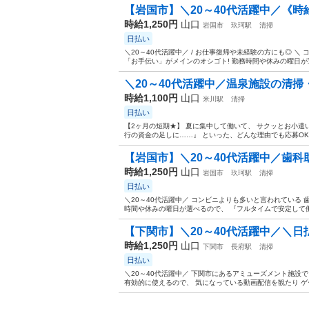
【岩国市】＼20～40代活躍中／《時給1,
時給1,250円
山口
岩国市
玖珂駅
清掃
日払い
＼20～40代活躍中／ / お仕事復帰や未経験の方にも◎ 
「お手伝い」がメインのオシゴト! 勤務時間や休みの曜日が選
＼20～40代活躍中／温泉施設の清掃・
時給1,100円
山口
米川駅
清掃
日払い
【2ヶ月の短期★】 夏に集中して働いて、 サクッとお小遣
行の資金の足しに……』 といった、どんな理由でも応募OK◎ ＼
【岩国市】＼20～40代活躍中／歯科
時給1,250円
山口
岩国市
玖珂駅
清掃
日払い
＼20～40代活躍中／ コンビニよりも多いと言われている 
時間や休みの曜日が選べるので、 『フルタイムで安定して働
【下関市】＼20～40代活躍中／＼日払いO
時給1,250円
山口
下関市
長府駅
清掃
日払い
＼20～40代活躍中／ 下関市にあるアミューズメント施設で
有効的に使えるので、 気になっている動画配信を観たり ゲー