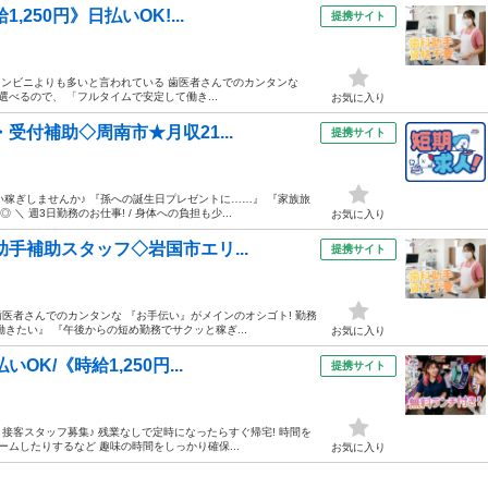
250円》日払いOK!...
提携サイト
＼ コンビニよりも多いと言われている 歯医者さんでのカンタンな
べるので、 「フルタイムで安定して働き...
お気に入り
受付補助◇周南市★月収21...
提携サイト
い稼ぎしませんか♪ 『孫への誕生日プレゼントに……』 『家族旅
 週3日勤務のお仕事! / 身体への負担も少...
お気に入り
助手補助スタッフ◇岩国市エリ...
提携サイト
歯医者さんでのカンタンな 『お手伝い』がメインのオシゴト! 勤務
きたい』 『午後からの短め勤務でサクッと稼ぎ...
お気に入り
K/《時給1,250円...
提携サイト
 接客スタッフ募集♪ 残業なしで定時になったらすぐ帰宅! 時間を
ムしたりするなど 趣味の時間をしっかり確保...
お気に入り