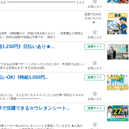
********************************************* ２０２
お気に入り
更新7月28日
作成7月27日
車内清掃 （掃除機がけ、内装の拭き取りなど） ・洗車機など簡単な
＞ 特別な経験や知識は不要です。 初めて...
お気に入り
,230円》日払いあり★...
提携サイト
でできるお仕事です! 《このオシゴトのまとめ!》 ▼清掃では珍しい
収入を目指せます! ▼土日休み&残...
お気に入り
K/《時給1,050円...
提携サイト
働きたいな』 そんな方にもオススメしたいお仕事! 特別なスキルや
集! ============...
お気に入り
で活躍できる☆ウレタンシート...
提携サイト
自動車メーカー向けのウレタンシートを製造しています◎ ★人気の