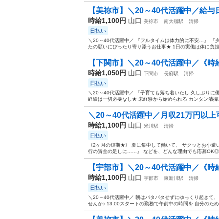
【美祢市】＼20～40代活躍中／給与日払い
時給1,100円
山口
美祢市
南大嶺駅
清掃
日払い
＼20～40代活躍中／ 『フルタイムは体力的に不安…』 
たの願いにぴったり寄り添うお仕事★ 1日の実働は体に負担が少
【下関市】＼20～40代活躍中／《時給1,
時給1,050円
山口
下関市
長府駅
清掃
日払い
＼20～40代活躍中／ 「子育ても落ち着いたし 久しぶりに
経験は一切必要なし★ 未経験から始められる カンタン清掃ス
＼20～40代活躍中／月収21万円以上可
時給1,100円
山口
米川駅
清掃
日払い
《2ヶ月の短期★》 夏に集中して働いて、 サクッとお小遣
行の資金の足しに……』 などを、どんな理由でも応募OK◎ ＼ 
【宇部市】＼20～40代活躍中／《時給1
時給1,100円
山口
宇部市
東新川駅
清掃
日払い
＼20～40代活躍中／ 朝はバタバタせずにゆっくり起きて、
せんか♪ 13:00スタートの勤務で午前中の時間を 自分のた