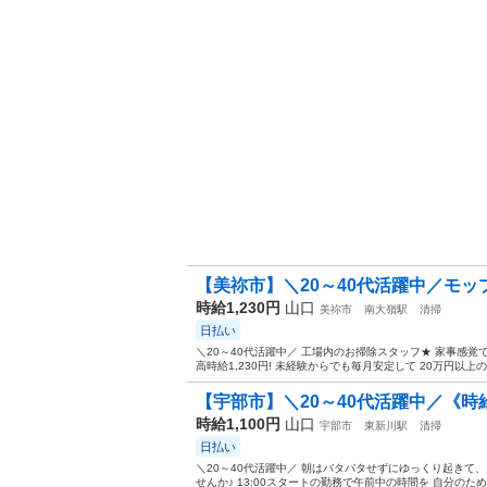
【美祢市】＼20～40代活躍中／モッ
時給1,230円
山口
美祢市
南大嶺駅
清掃
日払い
＼20～40代活躍中／ 工場内のお掃除スタッフ★ 家事感覚
高時給1,230円! 未経験からでも毎月安定して 20万円以上の
【宇部市】＼20～40代活躍中／《時給1,
時給1,100円
山口
宇部市
東新川駅
清掃
日払い
＼20～40代活躍中／ 朝はバタバタせずにゆっくり起きて、
せんか♪ 13:00スタートの勤務で午前中の時間を 自分のため