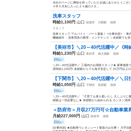
当社のページに興味を持っていただき誠にありがとうございます **************
４年５月末に入った２４歳のスタ...
洗車スタッフ
時給1,100円
山口
岩国市
川西駅
清掃
スタッフ
洗車スタッフ アルバイト・パート募集！ <仕事内容> ・
機械操作 ・洗車用具の整理・メンテナンス ＜未経験でも安心
【美祢市】＼20～40代活躍中／《時給1
時給1,230円
山口
美祢市
南大嶺駅
清掃
日払い
＼20～40代活躍中／ 工場内のお掃除スタッフ★ 家事感覚
高時給1,230円! 未経験からでも毎月安定して 20万円以上の
【下関市】＼20～40代活躍中／＼日払いO
時給1,050円
山口
下関市
長府駅
清掃
日払い
＼20～40代活躍中／ 『子育ても落ち着いたし 久しぶりに
経験は一切必要なし★ 未経験から始められる カンタン清掃スタッフ募
＜防府市＞月収27万円可☆自動車業界
月給227,000円
山口
防府市
清掃
日払い
[仕事内容] ★自動車ウレタンシート製造のお仕事！ 大手