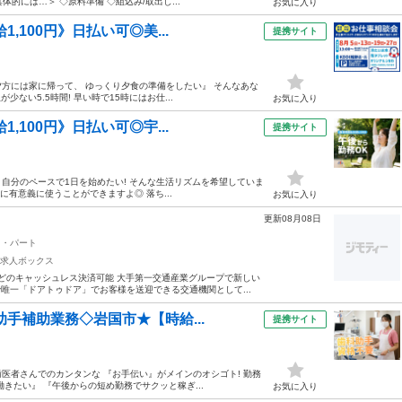
的には…＞ ◇原料準備 ◇組込み/取出し...
お気に入り
,100円》日払い可◎美...
提携サイト
『夕方には家に帰って、 ゆっくり夕食の準備をしたい』 そんなあな
ない5.5時間! 早い時で15時にはお仕...
お気に入り
,100円》日払い可◎宇...
提携サイト
 自分のペースで1日を始めたい! そんな生活リズムを希望していま
めに有意義に使うことができますよ◎ 落ち...
お気に入り
更新08月08日
ト・パート
求人ボックス
yなどのキャッシュレス決済可能 大手第一交通産業グループで新しい
唯一「ドアトゥドア」でお客様を送迎できる交通機関として...
助手補助業務◇岩国市★【時給...
提携サイト
歯医者さんでのカンタンな 『お手伝い』がメインのオシゴト! 勤務
きたい』 『午後からの短め勤務でサクッと稼ぎ...
お気に入り