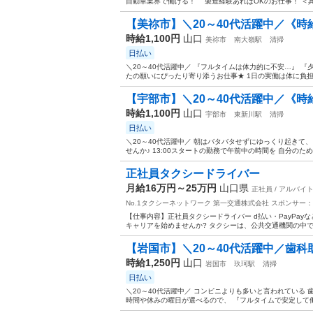
自動車業界で働ける！ 製造経験あればOKのお仕事！ ＜具体
【美祢市】＼20～40代活躍中／《時給1
時給1,100円
山口
美祢市
南大嶺駅
清掃
日払い
＼20～40代活躍中／ 『フルタイムは体力的に不安…』 
たの願いにぴったり寄り添うお仕事★ 1日の実働は体に負担が少
【宇部市】＼20～40代活躍中／《時給1
時給1,100円
山口
宇部市
東新川駅
清掃
日払い
＼20～40代活躍中／ 朝はバタバタせずにゆっくり起きて、
せんか♪ 13:00スタートの勤務で午前中の時間を 自分のた
正社員タクシードライバー
月給16万円～25万円
山口県
正社員 / アルバイ
No.1タクシーネットワーク 第一交通株式会社
スポンサー：
【仕事内容】正社員タクシードライバー d払い・PayPa
キャリアを始めませんか? タクシーは、公共交通機関の中で
【岩国市】＼20～40代活躍中／歯科
時給1,250円
山口
岩国市
玖珂駅
清掃
日払い
＼20～40代活躍中／ コンビニよりも多いと言われている 
時間や休みの曜日が選べるので、 『フルタイムで安定して働