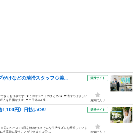
プがけなどの清掃スタッフ◇美...
提携サイト
でできるお仕事です! ★このオシゴトのまとめ!★ ▼清掃では珍しい
収入を目指せます! ▼土日休み&残...
お気に入り
100円》日払いOK!...
提携サイト
 自分のペースで1日を始めたい! そんな生活リズムを希望していま
に有意義に使うことができますよ◎ ...
お気に入り