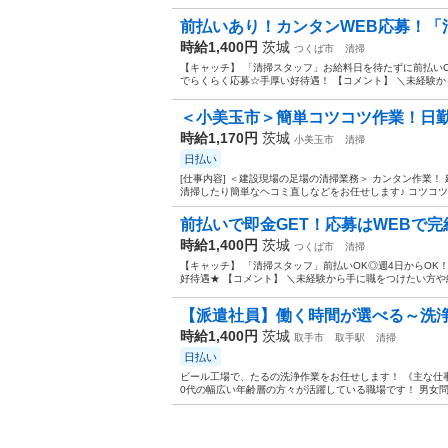
前払いあり！カンタンWEB応募！「清掃
時給1,400円
茨城
つくば市
清掃
【キャッチ】 「清掃スタッフ」お給料日を待たずに前払いO
でらくらく応募☆手厚い好待遇！ 【コメント】 ＼未経験か
＜小美玉市＞簡単コツコツ作業！日勤＆
時給1,170円
茨城
小美玉市
清掃
日払い
[仕事内容] ＜建設現場の足場の清掃業務＞ カンタン作業
清掃したり簡単なヘコミ直しなどをお任せします♪ コツコツ作
前払いで即金GET！応募はWEBで完結
時給1,400円
茨城
つくば市
清掃
【キャッチ】 「清掃スタッフ」前払いOK◎週4日からOK
好待遇★ 【コメント】 ＼未経験から手に職をつけたい方や
【派遣社員】働く時間が選べる～洗浄ス
時給1,400円
茨城
取手市
取手駅
清掃
日払い
ビール工場で、たるの洗浄作業をお任せします！ 《主な仕事内
0代の幅広い年齢層の方々が活躍している職場です！ 男女問わ