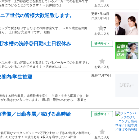
ンレス水槽・圧力容器などを製造しているメーカーでのお仕事です♪
身につけることができます！ ＜具体的には…...
お気に入り
更新7月24日
シニア世代の皆様大歓迎致します。
作成7月24日
モップで拭き取りするだけ の簡単作業です。 ～６５歳位迄の男
7
。 土日祝が完全休日です。 勤務...
お気に入り
水槽の洗浄◎日勤×土日祝休み...
提携サイト
ンレス水槽・圧力容器などを製造しているメーカーでのお仕事です♪
身につけることができます！ ＜具体的には…...
お気に入り
更新07月25日
扶養内/学生歓迎
に担当する軽作業員。未経験者や学生、主婦・主夫も応募でき、短
がら働きたい方に合います。 週1日～勤務OKだから、 家庭と
荷準備／日勤専属／稼げる高時給
提携サイト
化可能なデジタルギフトで2万円分支給♪／日払い制度／利用申し
ただけます！※規定あり ●収入を増やしたい ●貯金...
お気に入り