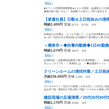
日払い
■オフィス共用部清掃業務 ■トイレや食堂、会議室などの清
量物の取り扱いもなく、未経験でも安心して取り組めます。 
【派遣社員】日勤＆土日祝休みの清掃ス
時給1,400円
茨城
取手市
取手駅
清掃
日払い
具体的なお仕事は… ビール工場にて、たるの洗浄業務をお任
etc 20～50代の方が男女問わず活躍中◎ 取手駅から車で6分
＜潮来市＞◆扶養内勤務◆1日4h勤務
時給1,074円
茨城
潮来市
清掃
日払い
[仕事内容] ＼自動車部品製造工場での清掃業務！／ 未経
方にピッタリです！ ＜具体的には…＞ ◆会議室やトイレ・通
クリーンルームの清拭作業／土日祝
月給236,000円
茨城
宗道駅
清掃
日払い
デジタルギフト／赴任での新規ご入社の方に！入社日に現金
込み完了後～最短5分で受け取り可能！スマホから簡単に申請い
建設現場の足場清掃／20代30代40代
時給1,170円
茨城
徳宿駅
清掃
日払い