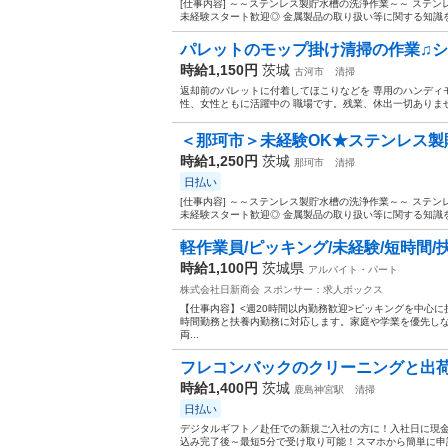
[仕事内容] ～～ステンレス製貯水槽の洗浄作業～～ ステ
未経験スタート歓迎◎ 金属製品の取り扱い等に関する知識を
パレットのモップ掛け清掃の作業♫
時給1,150円
茨城
古河市
清掃
返却前のパレットに付着してほこりなどを 専用のハンディ
性、女性ともに活躍中の 職場です。残業、休出一切ありません
＜那珂市＞未経験OK★ステンレス製貯
時給1,250円
茨城
那珂市
清掃
日払い
[仕事内容] ～～ステンレス製貯水槽の洗浄作業～～ ステ
未経験スタート歓迎◎ 金属製品の取り扱い等に関する知識を
軽作業員/ピッキング/未経験/短時間/
時給1,100円
茨城県
アルバイト・パート
株式会社日新商会
スポンサー：求人ボックス
【仕事内容】<週20時間以内勤務歓迎>ピッキングを中心
時間勤務と扶養内勤務に対応します。家庭や学業を優先しな
両...
フレコンバックのクリーニングと出
時給1,400円
茨城
鹿島神宮駅
清掃
日払い
デジタルギフト／赴任での新規ご入社の方に！入社日に現金
込み完了後～最短5分で受け取り可能！スマホから簡単に申請い