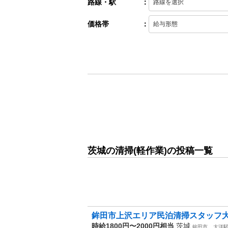
路線・駅
：
価格帯
：
茨城の清掃(軽作業)の投稿一覧
鉾田市上沢エリア民泊清掃スタッフ大募集
時給1800円〜2000円相当
茨城
鉾田市
大洋