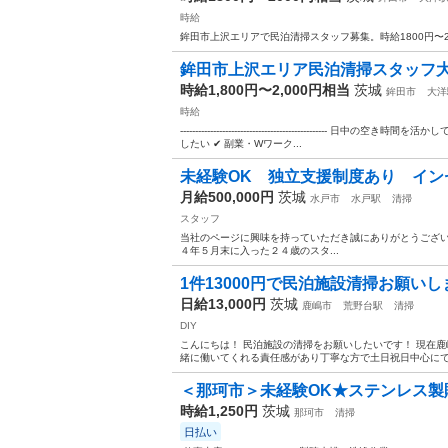
時給
鉾田市上沢エリアで民泊清掃スタッフ募集。時給1800円〜200
鉾田市上沢エリア民泊清掃スタッフ大募集
時給1,800円〜2,000円相当
茨城
鉾田市
大洋
時給
--------------------------------------------
したい ✔ 副業・Wワーク...
未経験OK 独立支援制度あり イン
月給500,000円
茨城
水戸市
水戸駅
清掃
スタッフ
当社のページに興味を持っていただき誠にありがとうございます **************
４年５月末に入った２４歳のスタ...
1件13000円で民泊施設清掃お願いし
日給13,000円
茨城
鹿嶋市
荒野台駅
清掃
DIY
こんにちは！ 民泊施設の清掃をお願いしたいです！ 現在鹿
緒に働いてくれる責任感があり丁寧な方で土日祝日中心にでき
＜那珂市＞未経験OK★ステンレス製貯
時給1,250円
茨城
那珂市
清掃
日払い