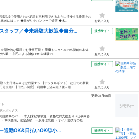
や建設現場で使用された足場を再利用できるように清掃する作業をお
体的には…＞ ◆曲がりをハンマーで矯正 ◆水...
お気に入り
タッフ／◆未経験大歓迎◆自分...
提携サイト
！ ☆開放的な環境でお仕事可能！ 重機やショベルの出荷前の本体
業 ・刷毛による補修 etc 未経験の...
お気に入り
提携サイト
勤＆土日休み＆ほぼ残業ナシ 【デジタルギフト】 赴任での新規
支給♪ 【日払い制度】 利用申し込み完了後～最...
お気に入り
更新08月06日
ート
求人ボックス
間自動車のパート求人|未経験歓迎・資格取得支援あり <仕事内容
・車検整備、法定点検、一般修理業務 ・オイル交換等の軽...
通勤OK&日払いOK◎小...
提携サイト