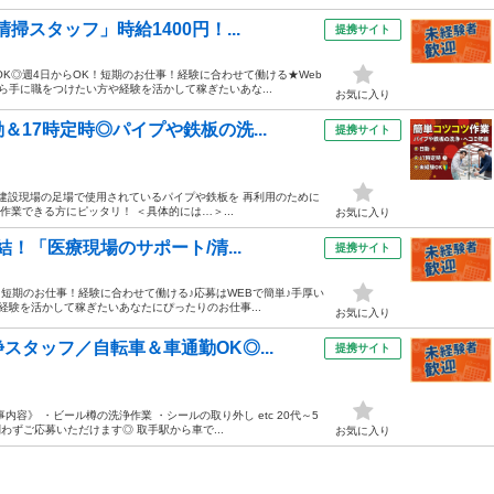
スタッフ」時給1400円！...
提携サイト
K◎週4日からOK！短期のお仕事！経験に合わせて働ける★Web
ら手に職をつけたい方や経験を活かして稼ぎたいあな...
お気に入り
17時定時◎パイプや鉄板の洗...
提携サイト
！ 建設現場の足場で使用されているパイプや鉄板を 再利用のために
業できる方にピッタリ！ ＜具体的には…＞...
お気に入り
！「医療現場のサポート/清...
提携サイト
！短期のお仕事！経験に合わせて働ける♪応募はWEBで簡単♪手厚い
経験を活かして稼ぎたいあなたにぴったりのお仕事...
お気に入り
タッフ／自転車＆車通勤OK◎...
提携サイト
容》 ・ビール樽の洗浄作業 ・シールの取り外し etc 20代～5
ずご応募いただけます◎ 取手駅から車で...
お気に入り