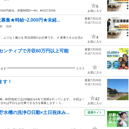
6
0円相当、所要時間3〜4H。#03272006
お気に入り
更新7月31日
★時給~2,000円★未経...
作成7月31日
駅
清掃
4
----- 日中の空き時間を活かして、ムリなく働ける 民泊清掃のお仕事です。 ✔ 家事スキルを活か
お気に入り
更新7月30日
センティブで月収60万円以上可能
作成7月30日
********************************************* ２０２
お気に入り
更新7月29日
ます！
作成7月29日
42
嶋、鉾田地域では計8施設を6名で清掃を行っています。 今回は一
れば平日もお仕事できる方を募集します！ 1...
お気に入り
水槽の洗浄◎日勤×土日祝休み...
提携サイト