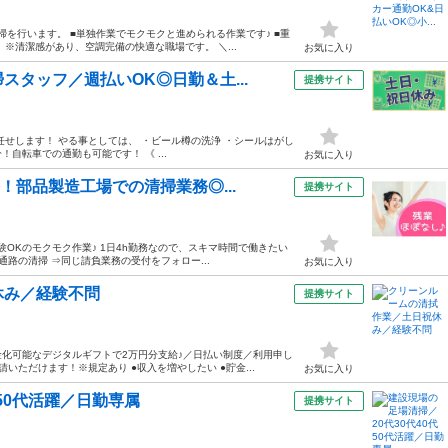
掃を行います。 ■単独作業でモクモクと進められる作業です♪ ■重
※清潔感があり、空調完備の快適な職場です。 ＼...
お気に入り
タッフ／週払いOK◎日勤＆土...
提携サイト
せします！ やる事としては、 ・ビール樽の洗浄 ・シールはがし
！自転車での通勤も可能です！ 《 ...
お気に入り
！部品製造工場での清掃業務◎...
提携サイト
験OKのモクモク作業♪ 1日4h勤務なので、スキマ時間で働きたい
路の清掃 ⇒同じ請負業務の受付をフォロー...
お気に入り
休み／経験不問
提携サイト
化可能なデジタルギフトで2万円分支給♪／日払い制度／利用申し
ただけます！※規定あり ●収入を増やしたい ●貯金...
お気に入り
50代活躍／日勤専属
提携サイト