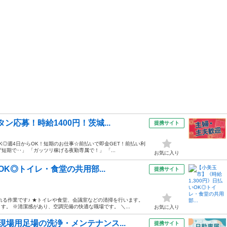
応募！時給1400円！茨城...
提携サイト
K◎週4日からOK！短期のお仕事☆前払いで即金GET！前払い利
短期で‥」 「ガッツリ稼げる夜勤専属で！」 「...
お気に入り
OK◎トイレ・食堂の共用部...
提携サイト
れる作業です♪ ★トイレや食堂、会議室などの清掃を行います。
。 ※清潔感があり、空調完備の快適な職場です。 ＼...
お気に入り
場用足場の洗浄・メンテナンス...
提携サイト