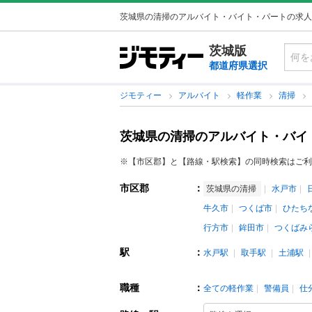
茨城県の清掃のアルバイト・バイト・パートの求人
茨城版
都道府県選択
ジモティー
アルバイト
軽作業
清掃
茨城県の清掃のアルバイト・バイ
※【市区郡】と【路線・駅検索】の同時検索はご利
市区郡
：
茨城県の清掃
水戸市
牛久市
つくば市
ひたち
行方市
鉾田市
つくばみ
駅
：
水戸駅
取手駅
土浦駅
職種
：
全ての軽作業
警備員
仕