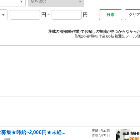
円
~
円
クリア
茨城の清掃(軽作業)でお探しの投稿が見つからなかっ
茨城の清掃(軽作業)の新着通知メール
更新7月31日
★時給~2,000円★未経...
作成7月31日
駅
清掃