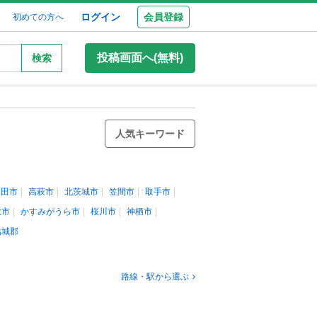
ログイン
会員登録
初めての方へ
投稿画面へ(無料)
検索
人気キーワード
太田市
高萩市
北茨城市
笠間市
取手市
敷市
かすみがうら市
桜川市
神栖市
結城郡
路線・駅から選ぶ