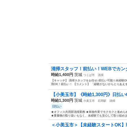
清掃スタッフ！前払い！WEBでカンタン
時給1,400円
茨城
つくば市
清掃
【キャッチ】 清掃スタッフをお任せ♪前払い可能☆未経験O
用OK！前払い！ 【コメント】 「経験がないからとりあえず
【小美玉市】《時給1,300円》日払い
時給1,300円
茨城
小美玉市
石岡駅
清掃
日払い
★オフィス共用部清掃業務 ★単独作業でモクモクと進めら
★重量物の取り扱いもなく、未経験でも安心して取り組めます
＜小美玉市＞【未経験スタートOK】現