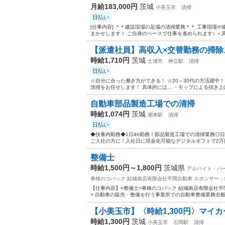
月給183,000円
茨城
小美玉市
清掃
日払い
[仕事内容] ＊＊建設現場の足場の清掃業務＊＊ 工事現場
まかせします！ ご自身のペースで仕事を進められます♪ ＜具
【派遣社員】高収入×交替勤務の掃除ス
時給1,710円
茨城
土浦市
神立駅
清掃
日払い
☆自分に合った働き方ができる！ ☆20～30代の方活躍中
清掃をお任せします！ 具体的には... ・モップによる拭き上げ作
自動車部品製造工場での清掃
時給1,074円
茨城
潮来駅
清掃
日払い
◆扶養内勤務◆1日4h勤務！部品製造工場での清掃業務◎日
ご入社の方に！入社日に現金化可能なデジタルギフトで2万円分
整備士
時給1,500円～1,800円
茨城県
アルバイト・パ
車検のコバック 結城南店有限会社平間自動車
スポンサー：
【仕事内容】<整備士>車検のコバック 結城南店有限会社平
> 自動車の販売・整備を行う事業所での自動車整備業務全般 
【小美玉市】〈時給1,300円〉マイカー
時給1,300円
茨城
小美玉市
石岡駅
清掃