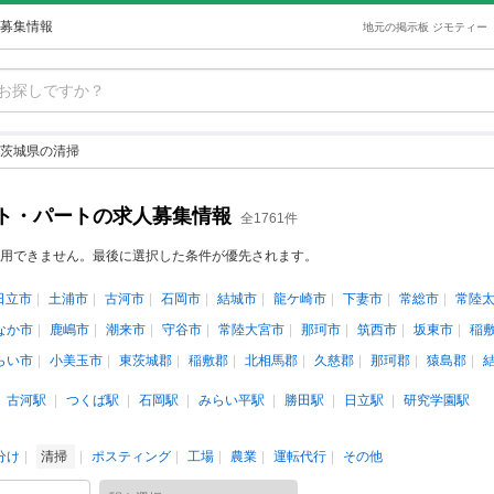
募集情報
地元の掲示板 ジモティー
茨城県の清掃
ト・パートの求人募集情報
全1761件
用できません。最後に選択した条件が優先されます。
日立市
土浦市
古河市
石岡市
結城市
龍ケ崎市
下妻市
常総市
常陸
なか市
鹿嶋市
潮来市
守谷市
常陸大宮市
那珂市
筑西市
坂東市
稲
らい市
小美玉市
東茨城郡
稲敷郡
北相馬郡
久慈郡
那珂郡
猿島郡
古河駅
つくば駅
石岡駅
みらい平駅
勝田駅
日立駅
研究学園駅
分け
清掃
ポスティング
工場
農業
運転代行
その他