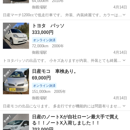
64,000km
2010年
御殿場駅
4月14日
日産マーチ1200ccで低走行車です。 外装、内装綺麗です。カラーは赤
味かかったシルバー系です。不具合御座いません。地デジ、ナビゲー
静岡
御殿場市
御殿場駅
日産
日産マーチ
トヨタ パッソ
ション付いています。
333,000円
オンライン決済
72,000km
2006年
御殿場駅
4月14日
トヨタパッソの出品です。 小キズありますが内装、外装とても綺麗で
す。
静岡
御殿場市
御殿場駅
日産
内装
日産モコ 車検あり。
69,000円
オンライン決済
151,000km
2005年
御殿場駅
4月14日
日産モコの出品になります。 多走行ですが機能的には問題有りませ
ん。エアコン冷えます。足代わりにいかがでしょうか？
静岡
御殿場市
御殿場駅
日産
日産モコ
日産のノートXが自社ローン最大手で買え
る！！ノートX入荷しました！！
703,000円