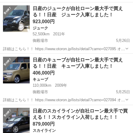
名： 日産 ■ 車種名： エクストレイル ■ グレード名： モー
静岡
御殿場市
エクストレイル
日産のジュークが自社ローン最大手で買え
ド・プレミア ４ＷＤ 純正９インチナビ ブルートゥース バック
る！！日産 ジューク入庫しました！
カメラ ブラ...
923,000円
ジューク
52,500km
2011年
御殿場市
5月26日
詳細はこちら！！ https://www.otoron.jp/lists/detail?carno=027095 オト
ロンの自社ローンは金利無し！！！ 他社で断られた方でも、自己破
静岡
御殿場市
ジューク
オトロン
日産のキューブが自社ローン最大手で買え
産、債務整理、ローンブラックの...
る！！日産 キューブ入庫しました！
406,000円
キューブ
110,000km
2009年
御殿場市
5月25日
詳細はこちら！！ https://www.otoron.jp/lists/detail?carno=027094 オト
ロンの自社ローンは金利無し！！！ 他社で断られた方でも、自己破
静岡
御殿場市
キューブ
日産 キューブ
日産のスカイラインが自社ローン最大手で買
産、債務整理、ローンブラックの...
える！！スカイライン入荷しました！！
879,000円
スカイライン