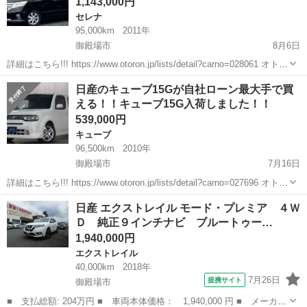
1,143,000円
セレナ
95,000km
2011年
御殿場市
8月6日
詳細はこちら!!! https://www.otoron.jp/lists/detail?carno=028061 オトロ
ンの自社ローンは金利無し！！！ 他社で断られた方でも、自己破産、
静岡
御殿場市
セレナ
ハイウェイスター
日産のキューブ15Gが自社ローン最大手で買
債務整理、ローンブラック...
える！！キューブ15G入荷しました！！
539,000円
キューブ
96,500km
2010年
御殿場市
7月16日
詳細はこちら!!! https://www.otoron.jp/lists/detail?carno=027696 オトロ
ンの自社ローンは金利無し！！！ 他社で断られた方でも、自己破産、
静岡
御殿場市
キューブ
オトロン
日産 エクストレイル モード・プレミア ４Ｗ
債務整理、ローンブラック...
Ｄ 純正９インチナビ ブルートゥー…
1,940,000円
エクストレイル
40,000km
2018年
7月26日
提携サイト
御殿場市
■ 支払総額: 204万円 ■ 車両本体価格： 1,940,000 円 ■ メーカー