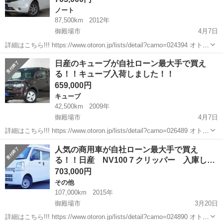
ノート
87,500km
2012年
御殿場市
4月7日
詳細はこちら!!! https://www.otoron.jp/lists/detail?carno=024394 オトロ
ンの自社ローンは金利無し！！！ 他社で断られた方でも、自己破産、
静岡
御殿場市
ノート
オトロン
日産のキューブが自社ローン最大手で買え
債務整理、ローンブラック...
る！！キューブ入荷しました！！
659,000円
キューブ
42,500km
2009年
御殿場市
4月7日
詳細はこちら!!! https://www.otoron.jp/lists/detail?carno=026489 オトロ
ンの自社ローンは金利無し！！！ 他社で断られた方でも、自己破産、
静岡
御殿場市
キューブ
オトロン
人気の商用車が自社ローン最大手で買え
債務整理、ローンブラック...
る！！日産 NV100７クリッパー 入庫し…
703,000円
その他
107,000km
2015年
御殿場市
3月20日
詳細はこちら!!! https://www.otoron.jp/lists/detail?carno=024890 オトロ