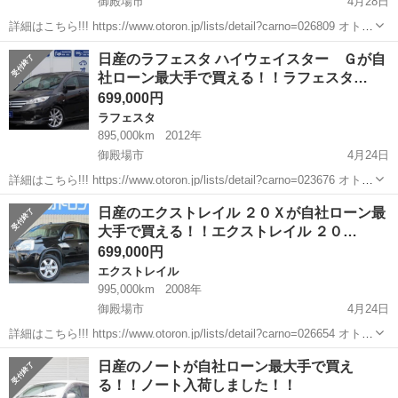
御殿場市
4月28日
詳細はこちら!!! https://www.otoron.jp/lists/detail?carno=026809 オトロ
ンの自社ローンは金利無し！！！ 他社で断られた方でも、自己破産、
静岡
御殿場市
その他
ウイングロード
日産のラフェスタ ハイウェイスター Ｇが自
債務整理、ローンブラック...
社ローン最大手で買える！！ラフェスタ…
699,000円
ラフェスタ
895,000km
2012年
御殿場市
4月24日
詳細はこちら!!! https://www.otoron.jp/lists/detail?carno=023676 オトロ
ンの自社ローンは金利無し！！！ 他社で断られた方でも、自己破産、
静岡
御殿場市
ラフェスタ
ハイウェイスター
日産のエクストレイル ２０Ｘが自社ローン最
債務整理、ローンブラック...
大手で買える！！エクストレイル ２０…
699,000円
エクストレイル
995,000km
2008年
御殿場市
4月24日
詳細はこちら!!! https://www.otoron.jp/lists/detail?carno=026654 オトロ
ンの自社ローンは金利無し！！！ 他社で断られた方でも、自己破産、
静岡
御殿場市
エクストレイル
オトロン
日産のノートが自社ローン最大手で買え
債務整理、ローンブラック...
る！！ノート入荷しました！！