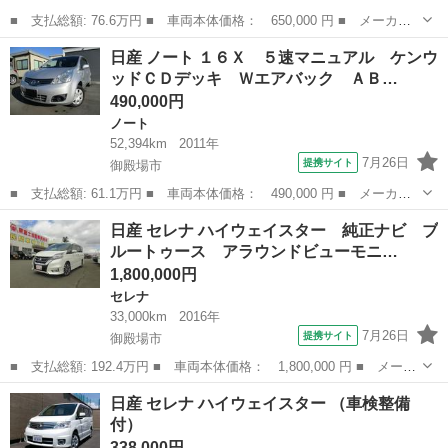
■ 支払総額: 76.6万円 ■ 車両本体価格： 650,000 円 ■ メーカー
名： 日産 ■ 車種名： エクストレイル ■ グレード名： ２０
静岡
御殿場市
エクストレイル
日産 ノート １６Ｘ ５速マニュアル ケンウ
Ｘ １オーナー ナビ フルセグＴＶ ＣＤ／ＤＶＤ Ｂ＆Ｓカメ
ッドＣＤデッキ Ｗエアバック ＡＢ…
ラ ＥＴＣ前後ド...
490,000円
ノート
52,394km
2011年
7月26日
提携サイト
御殿場市
■ 支払総額: 61.1万円 ■ 車両本体価格： 490,000 円 ■ メーカー
名： 日産 ■ 車種名： ノート ■ グレード名： １６Ｘ ５速マ
静岡
御殿場市
ノート
日産 セレナ ハイウェイスター 純正ナビ ブ
ニュアル ケンウッドＣＤデッキ Ｗエアバック ＡＢＳ インテリ
ルートゥース アラウンドビューモニ…
ジェントキー...
1,800,000円
セレナ
33,000km
2016年
7月26日
提携サイト
御殿場市
■ 支払総額: 192.4万円 ■ 車両本体価格： 1,800,000 円 ■ メーカ
ー名： 日産 ■ 車種名： セレナ ■ グレード名： ハイウェイス
静岡
御殿場市
セレナ
日産 セレナ ハイウェイスター （車検整備
ター 純正ナビ ブルートゥース アラウンドビューモニター プロ
付）
パイロッ...
338,000円