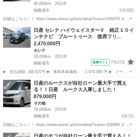
90,000km
2011年
御殿場市
5月20日
詳細はこちら！！ https://www.otoron.jp/lists/detail?carno=026079 オト
ロンの自社ローンは金利無し！！！ 他社で断られた方でも、自己破
静岡
御殿場市
スカイライン
オトロン
日産 セレナ ハイウェイスターＶ 純正１０イ
産、債務整理、ローンブラックの...
ンチナビ ブルートゥース 後席フリ…
2,470,000円
セレナ
29,000km
2021年
7月27日
提携サイト
御殿場市
■ 支払総額: 260.6万円 ■ 車両本体価格： 2,470,000 円 ■ メーカ
ー名： 日産 ■ 車種名： セレナ ■ グレード名： ハイウェイス
静岡
御殿場市
セレナ
日産のルークスが自社ローン最大手で買え
ターＶ 純正１０インチナビ ブルートゥース 後席フリップダウン
る！！日産 ルークス入庫しました！
モニター...
879,000円
その他
79,000km
2011年
御殿場市
5月7日
詳細はこちら！！ https://www.otoron.jp/lists/detail?carno=026889 オト
ロンの自社ローンは金利無し！！！ 他社で断られた方でも、自己破
静岡
御殿場市
その他
ルークス
日産のモコが自社ローン最大手で買える！！
産、債務整理、ローンブラックの...