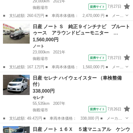
29,000km
2021年
7月27日
提携サイト
御殿場市
■ 支払総額: 260.6万円 ■ 車両本体価格： 2,470,000 円 ■ メーカ
ー名： 日産 ■ 車種名： セレナ ■ グレード名： ハイウェイス
静岡
御殿場市
セレナ
日産 ノート Ｓ 純正９インチナビ ブルート
ターＶ 純正１０インチナビ ブルートゥース 後席フリップダウン
ゥース アラウンドビューモニター …
モニター...
1,560,000円
ノート
23,000km
2021年
7月27日
提携サイト
御殿場市
■ 支払総額: 167.1万円 ■ 車両本体価格： 1,560,000 円 ■ メーカ
ー名： 日産 ■ 車種名： ノート ■ グレード名： Ｓ 純正９イ
静岡
御殿場市
ノート
日産 セレナ ハイウェイスター （車検整備
ンチナビ ブルートゥース アラウンドビューモニター 衝突被害軽
付）
減ブレー...
338,000円
セレナ
55,535km
2007年
7月26日
提携サイト
御殿場市
■ 支払総額: 49.4万円 ■ 車両本体価格： 338,000 円 ■ メーカー
名： 日産 ■ 車種名： セレナ ■ グレード名： ハイウェイスタ
静岡
御殿場市
セレナ
日産 ノート １６Ｘ ５速マニュアル ケンウ
ー ■ 排気量： 2000cc ■ ドア枚数： 5D ■ ミッション： C...