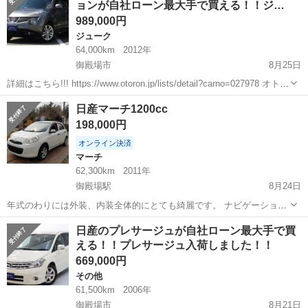
ョンが自社ローン最大手で買える！！ジ…
減ブレー...
989,000円
ジューク
64,000km
2012年
御殿場市
8月25日
詳細はこちら!!! https://www.otoron.jp/lists/detail?carno=027978 オトロ
ンの自社ローンは金利無し！！！ 他社で断られた方でも、自己破産、
静岡
御殿場市
ジューク
オトロン
日産マーチ1200cc
債務整理、ローンブラック...
198,000円
オンライン決済
マーチ
62,300km
2011年
御殿場駅
8月24日
年式のわりには外装、内装全体的にとても綺麗です。 ナビゲーショ
ン、地デジ見れます。 現在冬用スタッドレスタイヤです。夏タイヤご
静岡
御殿場市
御殿場駅
マーチ
日産マーチ
日産のプレサージュが自社ローン最大手で買
相談に応じます。エアコン冷えます。人気色パールホワイトで室内は
える！！プレサージュ入荷しました！！
ブラックです。車検も別途ご相談応じます。
669,000円
その他
61,500km
2006年
御殿場市
8月21日