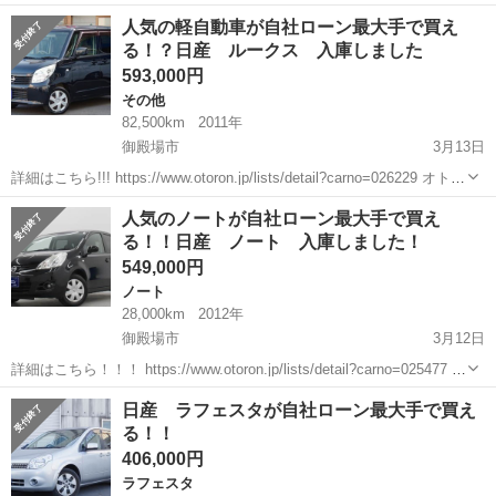
ンの自社ローンは金利無し！！！ 他社で断られた方でも、自己破産、
静岡
御殿場市
その他
クリッパー
人気の軽自動車が自社ローン最大手で買え
債務整理、ローンブラック...
る！？日産 ルークス 入庫しました
593,000円
その他
82,500km
2011年
御殿場市
3月13日
詳細はこちら!!! https://www.otoron.jp/lists/detail?carno=026229 オトロ
ンの自社ローンは金利無し！！！ 他社で断られた方でも、自己破産、
静岡
御殿場市
その他
ルークス
人気のノートが自社ローン最大手で買え
債務整理、ローンブラック...
る！！日産 ノート 入庫しました！
549,000円
ノート
28,000km
2012年
御殿場市
3月12日
詳細はこちら！！！ https://www.otoron.jp/lists/detail?carno=025477 オ
トロンの自社ローンは金利無し！！！ 他社で断られた方でも、自己破
静岡
御殿場市
ノート
日産 ノート
日産 ラフェスタが自社ローン最大手で買え
産、債務整理、ローンブラックの方...
る！！
406,000円
ラフェスタ