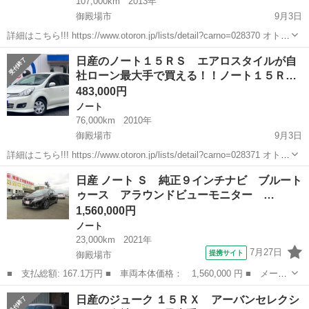
107,000km
2013年
御殿場市
9月3日
詳細はこちら!!! https://www.otoron.jp/lists/detail?carno=028370 オトロ
ンの自社ローンは金利無し！！！ 他社で断られた方でも、自己破産、
静岡
御殿場市
ラフェスタ
日産のノート１５ＲＳ エアロスタイルが自
債務整理、ローンブラック...
社ローン最大手で買える！！ノート１５Ｒ…
483,000円
ノート
76,000km
2010年
御殿場市
9月3日
詳細はこちら!!! https://www.otoron.jp/lists/detail?carno=028371 オトロ
ンの自社ローンは金利無し！！！ 他社で断られた方でも、自己破産、
静岡
御殿場市
ノート
日産 ノート Ｓ 純正９インチナビ ブルート
債務整理、ローンブラック...
ゥース アラウンドビューモニター …
1,560,000円
ノート
23,000km
2021年
7月27日
提携サイト
御殿場市
■ 支払総額: 167.1万円 ■ 車両本体価格： 1,560,000 円 ■ メーカ
ー名： 日産 ■ 車種名： ノート ■ グレード名： Ｓ 純正９イ
静岡
御殿場市
ノート
日産のジューク １５ＲＸ アーバンセレクシ
ンチナビ ブルートゥース アラウンドビューモニター 衝突被害軽