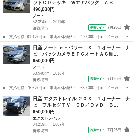
ッドＣＤデッキ Ｗエアバック ＡＢ…
490,000円
ノート
52,394km
2011年
7月26日
提携サイト
御殿場市
■ 支払総額: 61.1万円 ■ 車両本体価格： 490,000 円 ■ メーカー
名： 日産 ■ 車種名： ノート ■ グレード名： １６Ｘ ５速マ
静岡
御殿場市
ノート
日産 ノート ｅ－パワー Ｘ １オーナー ナ
ニュアル ケンウッドＣＤデッキ Ｗエアバック ＡＢＳ インテリ
ビ バックカメラＥＴＣオートＡＣ衝…
ジェントキー...
650,000円
ノート
53,548km
2018年
7月26日
提携サイト
御殿場市
■ 支払総額: 76.6万円 ■ 車両本体価格： 650,000 円 ■ メーカー
名： 日産 ■ 車種名： ノート ■ グレード名： ｅ－パワー
静岡
御殿場市
ノート
日産 エクストレイル ２０Ｘ １オーナー ナ
Ｘ １オーナー ナビ バックカメラＥＴＣオートＡＣ衝突防止レー
ビ フルセグＴＶ ＣＤ／ＤＶＤ Ｂ…
ンキープ車輛接...
650,000円
エクストレイル
34,239km
2007年
7月26日
提携サイト
御殿場市