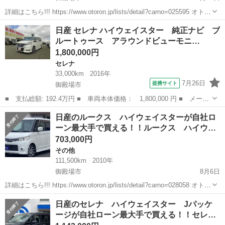
詳細はこちら!!! https://www.otoron.jp/lists/detail?carno=025595 オトロ
ンの自社ローンは金利無し！！！ 他社で断られた方でも、自己破産、
静岡
御殿場市
その他
プレサージュ
日産 セレナ ハイウェイスター 純正ナビ ブ
債務整理、ローンブラック...
ルートゥース アラウンドビューモニ…
1,800,000円
セレナ
33,000km
2016年
7月26日
提携サイト
御殿場市
■ 支払総額: 192.4万円 ■ 車両本体価格： 1,800,000 円 ■ メーカ
ー名： 日産 ■ 車種名： セレナ ■ グレード名： ハイウェイス
静岡
御殿場市
セレナ
日産のルークス ハイウェイスターが自社ロ
ター 純正ナビ ブルートゥース アラウンドビューモニター プロ
ーン最大手で買える！！ルークス ハイウ…
パイロッ...
703,000円
その他
111,500km
2010年
御殿場市
8月6日
詳細はこちら!!! https://www.otoron.jp/lists/detail?carno=028058 オトロ
ンの自社ローンは金利無し！！！ 他社で断られた方でも、自己破産、
静岡
御殿場市
その他
日産のセレナ ハイウェイスター Jパッケ
債務整理、ローンブラック...
ージが自社ローン最大手で買える！！セレ…