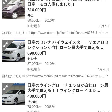
日産 モコ入庫しました！
516,000円
モコ
50,500km
2010年
御殿場市
5月7日
詳細はこちら！！ https://www.otoron.jp/lists/detail?carno=026611 オト
ロンの自社ローンは金利無し！！！ 他社で断られた方でも、自己破
静岡
御殿場市
モコ
オトロン
日産のセレナ ハイウェイスター Ｖエアロセ
産、債務整理、ローンブラックの...
レクションが自社ローン最大手で買える…
699,000円
セレナ
87,000km
2010年
御殿場市
4月28日
詳細はこちら!!! https://www.otoron.jp/lists/detail?carno=026778 オトロ
ンの自社ローンは金利無し！！！ 他社で断られた方でも、自己破産、
静岡
御殿場市
セレナ
日産のウイングロード １５Ｍが自社ローン最
債務整理、ローンブラック...
大手で買える！！ウイングロード １５…
439,000円
その他
78,000km
2008年