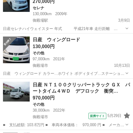
270,000円
セレナ
130,000km
2009年
御殿場駅
3月9日
日産セレナハイウェイスター 年式 平成21年車 走行距離
130000 車検 令和8年2月 駆動 FF オートマ 車検公認 柿本
静岡
御殿場市
御殿場駅
セレナ
日産セレナ
日産 ウィングロード
マフラー、ダウンサス、エアロ、LEDテールレンズ、社外アルミホイ
130,000円
ール17インチ、タ...
その他
97,000km
2011年
御殿場市
10月13日
日産 ウィングロード カラー...ホワイト ボディタイプ...ステーション
ワゴン 年式...平成23年式 燃料タイプ...レギュラー車 走行距離...9.7万
静岡
御殿場市
その他
ウィングロード
日産 ＮＴ１００クリッパートラック ＧＸ パ
km 車検令和6年1月、ETC、ナビ付 調子の良い...
ートタイム４ＷＤ デフロック 衝突…
970,000円
その他
38,000km
2022年
5月29日
提携サイト
御殿場市
■ 支払総額: 103.8万円 ■ 車両本体価格： 970,000 円 ■ メーカー
名： 日産 ■ 車種名： ＮＴ１００クリッパートラック ■ グレー
静岡
御殿場市
その他