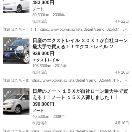
483,000円
ノート
80,500km
2008年
御殿場市
4月22日
詳細はこちら！！！ https://www.otoron.jp/lists/detail?carno=025637 オ
トロンの自社ローンは金利無し！！！ 他社で断られた方でも、自己破
静岡
御殿場市
ノート
オトロン
日産のエクストレイル ２０Ｘｔが自社ローン
産、債務整理、ローンブラック...
最大手で買える！！エクストレイル ２…
939,000円
エクストレイル
108,500km
2011年
御殿場市
4月16日
詳細はこちら!!! https://www.otoron.jp/lists/detail?carno=026660 オトロ
ンの自社ローンは金利無し！！！ 他社で断られた方でも、自己破産、
静岡
御殿場市
エクストレイル
オトロン
日産のノート １５Ｘが自社ローン最大手で買
債務整理、ローンブラック...
える！！ノート １５Ｘ入荷しました！！
399,000円
ノート
40,500km
2009年
御殿場市
4月16日
詳細はこちら!!! https://www.otoron.jp/lists/detail?carno=026634 オトロ