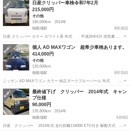
日産クリッパー車検令和7年2月
ド名： ＧＸ パートタイム４ＷＤ デフロック 衝突被害軽減ブレ
215,000円
ーキ エア...
その他
180,000km
2014年
御殿場駅
9月16日
日産 クリッパー カラー ホワイト系 年式 平成26年6月 排気量
6600cc 車種 軽バン 型式 DR64V 車検 令和7年2
静岡
御殿場市
御殿場駅
その他
エンジン
個人 AD MAXワゴン 超希少車検あります。
月 走行距離 180000km 定員 4名...
414,000円
その他
130,000km
御殿場駅
9月15日
ニッサン AD MAXワゴン カラー 純正ダークブルーパール 年式 平
成6年8月 排気量 1500cc 車検 令和5年10月 走
静岡
御殿場市
御殿場駅
その他
エンジン
最終値下げ クリッパー 2014年式 キャン
行距離 130000km 定員 5名 カギ リ...
プ仕様
90,000円
135,800km
2014年
御殿場駅
5月9日
日産 クリッパー 2014年式 走行距離134000 ETC付き 駆動方式