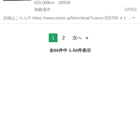
620,000km
2005年
御殿場市
3月8日
詳細はこちら!!! https://www.otoron.jp/lists/detail?carno=025769 オトロ
ンの自社ローンは金利無し！！！ 他社で断られた方でも、自己破産、
静岡
御殿場市
ラフェスタ
オトロン
債務整理、ローンブラックの方...
1
2
次へ
全66件中 1-50件表示