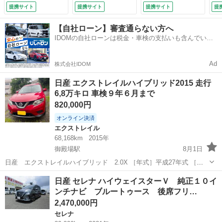
ューモニター 衝突
スポットモニター
ー
提携サイト
提携サイト
提携サイト
提
被害軽減ブレーキ
デジタルインナーミ
イ
プロパイロット 両
ラー ＬＥＤヘッド
ア
【自社ローン】審査通らない方へ
側パワースライド
ライト 前後クリア
バ
IDOMの自社ローンは税金・車検の支払いも含んでいる
ＬＥＤヘッドライ
ランスソナー （車
9.
ので毎月の支払額は一定
ト リアオートエア
検整備付）
コン ＥＴＣ （車
Ad
株式会社IDOM
検整備付）
日産 エクストレイルハイブリッド2015 走行
6,8万キロ 車検９年６月まで
820,000円
オンライン決済
エクストレイル
68,168km
2015年
御殿場駅
8月1日
日産 エクストレイルハイブリッド 2.0X ［年式］平成27年式 ［車
検］令和9年6月 ［走行］68,168㎞ ［装備］ ・純正ナビ ・バックカメ
静岡
御殿場市
御殿場駅
エクストレイル
日産 セレナ ハイウェイスターＶ 純正１０イ
ラ ・フルセグTV ・フルタイム ・前席シートヒーター ・クルーズコン
ンチナビ ブルートゥース 後席フリ…
トロー...
2,470,000円
セレナ