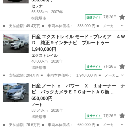
セレナ
55,535km
2007年
7月26日
提携サイト
御殿場市
■ 支払総額: 49.4万円 ■ 車両本体価格： 338,000 円 ■ メーカー
名： 日産 ■ 車種名： セレナ ■ グレード名： ハイウェイスタ
静岡
御殿場市
セレナ
日産 エクストレイル モード・プレミア ４Ｗ
ー ■ 排気量： 2000cc ■ ドア枚数： 5D ■ ミッション： C...
Ｄ 純正９インチナビ ブルートゥー…
1,940,000円
エクストレイル
40,000km
2018年
7月26日
提携サイト
御殿場市
■ 支払総額: 204万円 ■ 車両本体価格： 1,940,000 円 ■ メーカー
名： 日産 ■ 車種名： エクストレイル ■ グレード名： モー
静岡
御殿場市
エクストレイル
日産 ノート ｅ－パワー Ｘ １オーナー ナ
ド・プレミア ４ＷＤ 純正９インチナビ ブルートゥース バック
ビ バックカメラＥＴＣオートＡＣ衝…
カメラ ブラ...
650,000円
ノート
53,548km
2018年
7月26日
提携サイト
御殿場市
■ 支払総額: 76.6万円 ■ 車両本体価格： 650,000 円 ■ メーカー