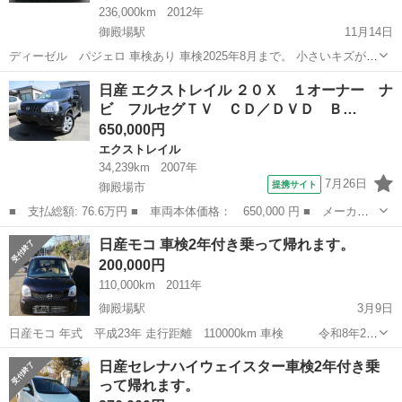
236,000km
2012年
御殿場駅
11月14日
ディーゼル パジェロ 車検あり 車検2025年8月まで。 小さいキズがあ
ります。 スタッドレスタイヤ付けています。 夏タイヤもあるんですが
静岡
御殿場市
御殿場駅
その他
エンジン
日産 エクストレイル ２０Ｘ １オーナー ナ
状態が良くないですので交換が必要と思います。 走行は236000km エ
ビ フルセグＴＶ ＣＤ／ＤＶＤ Ｂ…
ンジンの問題な...
650,000円
エクストレイル
34,239km
2007年
7月26日
提携サイト
御殿場市
■ 支払総額: 76.6万円 ■ 車両本体価格： 650,000 円 ■ メーカー
名： 日産 ■ 車種名： エクストレイル ■ グレード名： ２０
静岡
御殿場市
エクストレイル
日産モコ 車検2年付き乗って帰れます。
Ｘ １オーナー ナビ フルセグＴＶ ＣＤ／ＤＶＤ Ｂ＆Ｓカメ
200,000円
ラ ＥＴＣ前後ド...
110,000km
2011年
御殿場駅
3月9日
日産モコ 年式 平成23年 走行距離 110000km 車検 令和8年2月
まで 各機関問題御座いません 車検2年付きで全体的に綺麗な車です乗
静岡
御殿場市
御殿場駅
日産
日産モコ
日産セレナハイウェイスター車検2年付き乗
って帰れます。 現車確認地は静岡県御殿場になります。
って帰れます。