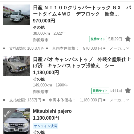
名： 日産 ■ 車種名： ノート ■ グレード名： ｅ－パワー
静岡
御殿場市
ノート
日産 ＮＴ１００クリッパートラック ＧＸ パ
Ｘ １オーナー ナビ バックカメラＥＴＣオートＡＣ衝突防止レー
ートタイム４ＷＤ デフロック 衝突…
ンキープ車輛接...
970,000円
その他
38,000km
2022年
5月29日
提携サイト
御殿場市
■ 支払総額: 103.8万円 ■ 車両本体価格： 970,000 円 ■ メーカー
名： 日産 ■ 車種名： ＮＴ１００クリッパートラック ■ グレー
静岡
御殿場市
その他
日産 パオ キャンバストップ 外装全塗装仕上
ド名： ＧＸ パートタイム４ＷＤ デフロック 衝突被害軽減ブレ
げ済 キャンバストップ張替え シー…
ーキ エア...
1,180,000円
その他
149,000km
1990年
5月1日
提携サイト
御殿場市
■ 支払総額: 133万円 ■ 車両本体価格： 1,180,000 円 ■ メーカー
名： 日産 ■ 車種名： パオ ■ グレード名： キャンバストッ
静岡
御殿場市
その他
Mitsubishi pajero
プ 外装全塗装仕上げ済 キャンバストップ張替え シートカバー取
1,100,000円
付け ■ 排...
オンライン決済
その他