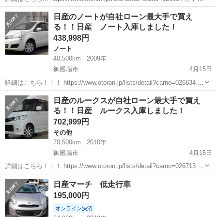
ンの自社ローンは金利無し！！！ 他社で断られた方でも、自己破産、
静岡
御殿場市
ノート
オトロン
日産のノートが自社ローン最大手で買え
債務整理、ローンブラック...
る！！日産 ノート入庫しました！
438,998円
ノート
40,500km
2009年
御殿場市
4月15日
詳細はこちら！！！ https://www.otoron.jp/lists/detail?carno=026634 オ
トロンの自社ローンは金利無し！！！ 他社で断られた方でも、自己破
静岡
御殿場市
ノート
日産 ノート
日産のルークスが自社ローン最大手で買え
産、債務整理、ローンブラック...
る！！日産 ルークス入庫しました！
702,999円
その他
70,500km
2010年
御殿場市
4月15日
詳細はこちら！！！ https://www.otoron.jp/lists/detail?carno=026713 オ
トロンの自社ローンは金利無し！！！ 他社で断られた方でも、自己破
静岡
御殿場市
その他
ルークス
日産マーチ 低走行車
産、債務整理、ローンブラック...
195,000円
オンライン決済