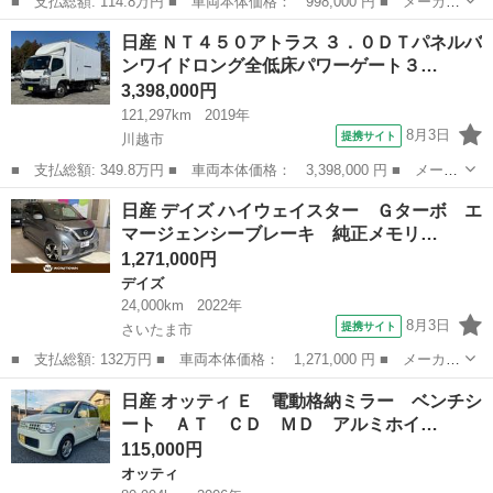
■ 支払総額: 114.8万円 ■ 車両本体価格： 998,000 円 ■ メーカー
名： 日産 ■ 車種名： セレナ ■ グレード名： ハイウェイスタ
埼玉
越谷市
セレナ
日産 ＮＴ４５０アトラス ３．０ＤＴパネルバ
ー Ｖセレクション ワンオーナー・両側パワースライドドア・純正
ンワイドロング全低床パワーゲート３…
９ｉｎナビ...
3,398,000円
121,297km
2019年
8月3日
提携サイト
川越市
■ 支払総額: 349.8万円 ■ 車両本体価格： 3,398,000 円 ■ メーカ
ー名： 日産 ■ 車種名： ＮＴ４５０アトラス ■ グレード名：
埼玉
川越市
日産
日産 デイズ ハイウェイスター Ｇターボ エ
３．０ＤＴパネルバンワイドロング全低床パワーゲート３ｔ １年保
マージェンシーブレーキ 純正メモリ…
証付き ...
1,271,000円
デイズ
24,000km
2022年
8月3日
提携サイト
さいたま市
■ 支払総額: 132万円 ■ 車両本体価格： 1,271,000 円 ■ メーカー
名： 日産 ■ 車種名： デイズ ■ グレード名： ハイウェイスタ
埼玉
さいたま市
デイズ
日産 オッティ Ｅ 電動格納ミラー ベンチシ
ー Ｇターボ エマージェンシーブレーキ 純正メモリナビ（ＣＤ／
ート ＡＴ ＣＤ ＭＤ アルミホイ…
ＤＶＤ／Ｂ...
115,000円
オッティ