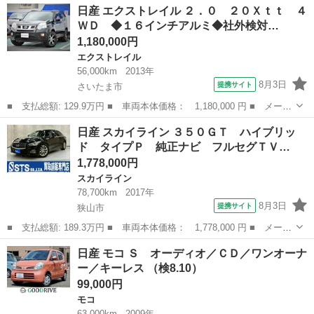
埼玉
草加市
キューブ
日産 エクストレイル ２．０ ２０Ｘｔｔ ４
スローパー 電動ウインチ ８Ｎ４人乗り プッシュスタート ナ
ＷＤ ◆１６インチアルミ◆社外検対…
ビ ＴＶ ＢＴ...
1,180,000円
エクストレイル
56,000km
2013年
8月3日
提携サイト
さいたま市
■ 支払総額: 129.9万円 ■ 車両本体価格： 1,180,000 円 ■ メーカ
ー名： 日産 ■ 車種名： エクストレイル ■ グレード名： ２．
埼玉
さいたま市
エクストレイル
日産 スカイライン ３５０ＧＴ ハイブリッ
０ ２０Ｘｔｔ ４ＷＤ ◆１６インチアルミ◆社外検対マフラ－◆
ド タイプＰ 純正ナビ フルセグＴＶ…
ダウンヒ...
1,778,000円
スカイライン
78,700km
2017年
8月3日
提携サイト
狭山市
■ 支払総額: 189.3万円 ■ 車両本体価格： 1,778,000 円 ■ メーカ
ー名： 日産 ■ 車種名： スカイライン ■ グレード名： ３５０
埼玉
狭山市
スカイライン
日産 モコ Ｓ オーディオ／ＣＤ／ワンオーナ
ＧＴ ハイブリッド タイプＰ 純正ナビ フルセグＴＶ Ｂｌｕｅ
ー／キーレス （検8.10）
ｔｏｏｔ...
99,000円
モコ
63,000km
2009年