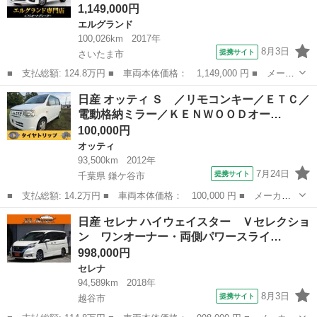
1,149,000円
エルグランド
100,026km
2017年
8月3日
提携サイト
さいたま市
■ 支払総額: 124.8万円 ■ 車両本体価格： 1,149,000 円 ■ メーカ
ー名： 日産 ■ 車種名： エルグランド ■ グレード名： ２５０
埼玉
さいたま市
エルグランド
日産 オッティ Ｓ ／リモコンキー／ＥＴＣ／
ハイウェイスタープレミアム （禁煙車）（黒本革シート）両側電動
電動格納ミラー／ＫＥＮＷＯＯＤオー…
スライド...
100,000円
オッティ
93,500km
2012年
7月24日
提携サイト
千葉県 鎌ケ谷市
■ 支払総額: 14.2万円 ■ 車両本体価格： 100,000 円 ■ メーカー
名： 日産 ■ 車種名： オッティ ■ グレード名： Ｓ ／リモコ
千葉
鎌ケ谷市
オッティ
日産 セレナ ハイウェイスター Ｖセレクショ
ンキー／ＥＴＣ／電動格納ミラー／ＫＥＮＷＯＯＤオーディオ ■ 排
ン ワンオーナー・両側パワースライ…
気量： 6...
998,000円
セレナ
94,589km
2018年
8月3日
提携サイト
越谷市