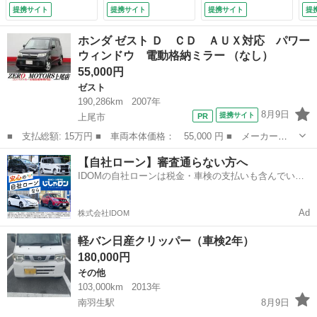
Ｄ ＥＴＣ 社外Ａ
9.9）
提携サイト
提携サイト
提携サイト
提
Ｗ （検9.12）
ホンダ ゼスト Ｄ ＣＤ ＡＵＸ対応 パワー
ウィンドウ 電動格納ミラー （なし）
55,000円
ゼスト
190,286km
2007年
8月9日
提携サイト
上尾市
■ 支払総額: 15万円 ■ 車両本体価格： 55,000 円 ■ メーカー
名： ホンダ ■ 車種名： ゼスト ■ グレード名： Ｄ ＣＤ Ａ
埼玉
上尾市
ゼスト
AUX
【自社ローン】審査通らない方へ
ＵＸ対応 パワーウィンドウ 電動格納ミラー ■ 排気量： 660cc
IDOMの自社ローンは税金・車検の支払いも含んでいる
■ ドア枚...
ので毎月の支払額は一定
Ad
株式会社IDOM
軽バン日産クリッパー（車検2年）
180,000円
その他
103,000km
2013年
南羽生駅
8月9日