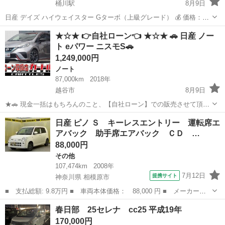
桶川駅
8月9日
日産 デイズ ハイウェイスター Gターボ（上級グレード） 💰 価格：
274000円 【車両情報】 ・メーカー：日産 ・車名：デイズ ・グレー
埼玉
桶川市
桶川駅
デイズ
エンジン
★☆★ 👉自社ローン👈 ★☆★ 🚗 日産 ノー
ド：ハイウェイスター Gターボ ・年式：平成25年（2013年） ・型
ト eパワー ニスモS🚗
式：DBA...
1,249,000円
ノート
87,000km
2018年
越谷市
8月9日
★🚗 現金一括はもちろんのこと、【自社ローン】での販売させて頂い
ております！ 🚗★ " 買い方いろいろ！🎵 " " 安心安全な自社ローン中
埼玉
越谷市
ノート
カートルズ
日産 ピノ Ｓ キーレスエントリー 運転席エ
古車販売！🎵🎵 " 【🏠カートルズ越谷店🏠】 【🚗 日産...
アバック 助手席エアバック ＣＤ …
88,000円
その他
107,474km
2008年
7月12日
提携サイト
神奈川県 相模原市
■ 支払総額: 9.8万円 ■ 車両本体価格： 88,000 円 ■ メーカー
名： 日産 ■ 車種名： ピノ ■ グレード名： Ｓ キーレスエン
神奈川
相模原市
その他
春日部 25セレナ cc25 平成19年
トリー 運転席エアバック 助手席エアバック ＣＤ ＡＢＳ パワ
170,000円
ーステアリング ...