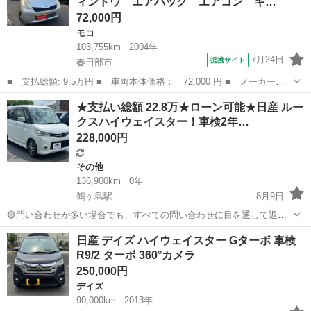
ィンドウ エアバッグ エアコン キ…
会社による審査...
72,000円
モコ
103,755km
2004年
7月24日
提携サイト
春日部市
■ 支払総額: 9.5万円 ■ 車両本体価格： 72,000 円 ■ メーカー
名： 日産 ■ 車種名： モコ ■ グレード名： Ｃ パワーステア
埼玉
春日部市
モコ
★支払い総額 22.8万★ローン可能★日産 ルー
リング パワーウィンドウ エアバッグ エアコン キーレス 社外
クスハイウェイスター！車検2年…
ナビ ＣＤ ＤＶ...
228,000円
その他
136,900km
0年
鶴ヶ島駅
8月9日
🔴問い合わせが多い場合でも、すべての問い合わせに目を通して返信
しておりますので、気にせずお気軽にお問い合わせください😊 ◆出品
埼玉
川越市
鶴ヶ島駅
その他
車両
日産 デイズ ハイウェイスター Gターボ 車検
番号◆ M6G2950 ◆支払い総額◆ 22.8万円 ローン可能！ 提携ローン
R9/2 ターボ 360°カメラ
会社による審査あ...
250,000円
デイズ
90,000km
2013年