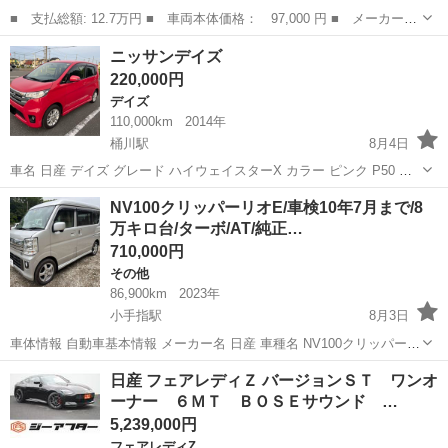
■ 支払総額: 12.7万円 ■ 車両本体価格： 97,000 円 ■ メーカー
名： 日産 ■ 車種名： ピノ ■ グレード名： Ｓ キーレスエン
埼玉
東松山市
その他
ニッサンデイズ
トリー ＡＴ 盗難防止システム ＡＢＳ ＣＤ 衝突安全ボディ
220,000円
エアコン パワ...
デイズ
110,000km
2014年
桶川駅
8月4日
車名 日産 デイズ グレード ハイウェイスターX カラー ピンク P50 年
式 平成26年9月 車検 令和9年9月28日 エアコン有無 有り作動確認済
埼玉
桶川市
桶川駅
デイズ
NV100クリッパーリオE/車検10年7月まで/8
AT／MT AT【CVT】 排気量 660cc ドア数 5 定員 4人 ...
万キロ台/ターボ/AT/純正…
710,000円
その他
86,900km
2023年
小手指駅
8月3日
車体情報 自動車基本情報 メーカー名 日産 車種名 NV100クリッパーリ
オ グレード名 E 排気量 660 cc 年式 令和5年 (2023年) 5月 輸入車モデ
埼玉
所沢市
小手指駅
その他
車両
日産 フェアレディＺ バージョンＳＴ ワンオ
ル年式 - 走行距離 86,9...
ーナー ６ＭＴ ＢＯＳＥサウンド …
5,239,000円
フェアレディZ