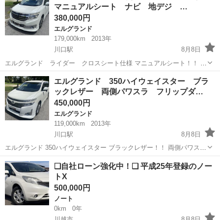
マニュアルシート ナビ 地デジ …
ン：...
380,000円
エルグランド
179,000km
2013年
川口駅
8月8日
エルグランド ライダー クロスシート仕様 マニュアルシート！！ 両
側パワスラ、ETC、バックカメラ、フリップダウンモニター、ライダ
埼玉
川口市
川口駅
エルグランド
エルグランド 350ハイウェイスター ブラ
ー純正エアロ、ライダー純正アルミホイール等揃って快適にお乗りい
ックレザー 両側パワスラ フリップダ…
ただける車両です！！ ...
450,000円
エルグランド
119,000km
2013年
川口駅
8月8日
エルグランド 350ハイウェイスター ブラックレザー！！ 両側パワス
ラ、ナビ、地デジ、ETC、バックカメラ、パワーバックドア等揃って
埼玉
川口市
川口駅
エルグランド
❑自社ローン強化中！❑ 平成25年登録のノー
おり、快適にお乗りいただける車両です！！ ～～～ 外装 ～～～ 中古
トX
車とし...
500,000円
ノート
0km
0年
川越市
8月8日