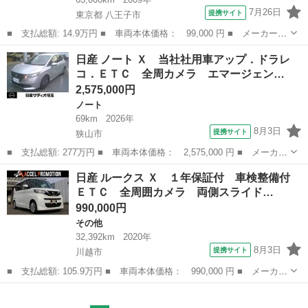
7月26日
提携サイト
東京都 八王子市
■ 支払総額: 14.9万円 ■ 車両本体価格： 99,000 円 ■ メーカー
名： 日産 ■ 車種名： モコ ■ グレード名： Ｓ オーディオ／
東京
八王子市
モコ
日産 ノート Ｘ 当社社用車アップ．ドラレ
ＣＤ／ワンオーナー／キーレス ■ 排気量： 660cc ■ ドア枚数：
コ．ＥＴＣ 全周カメラ エマージェン…
5D...
2,575,000円
ノート
69km
2026年
8月3日
提携サイト
狭山市
■ 支払総額: 277万円 ■ 車両本体価格： 2,575,000 円 ■ メーカー
名： 日産 ■ 車種名： ノート ■ グレード名： Ｘ 当社社用車
埼玉
狭山市
ノート
日産 ルークス Ｘ １年保証付 車検整備付
アップ．ドラレコ．ＥＴＣ 全周カメラ エマージェンシーＢ Ｗエ
ＥＴＣ 全周囲カメラ 両側スライド…
アＢ ＶＤ...
990,000円
その他
32,392km
2020年
8月3日
提携サイト
川越市
■ 支払総額: 105.9万円 ■ 車両本体価格： 990,000 円 ■ メーカー
名： 日産 ■ 車種名： ルークス ■ グレード名： Ｘ １年保証
埼玉
川越市
その他
付 車検整備付 ＥＴＣ 全周囲カメラ 両側スライド・片側電動