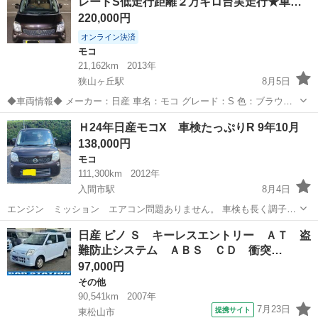
レードS低走行距離２万キロ台実走行★車…
220,000円
オンライン決済
モコ
21,162km
2013年
狭山ヶ丘駅
8月5日
◆車両情報◆ メーカー：日産 車名：モコ グレード：S 色：ブラウン
型式：DBA-MG33S 年式：平成25年6月 車検：令和10年7月 走行距
埼玉
所沢市
狭山ヶ丘駅
モコ
Ｈ24年日産モコX 車検たっぷりR 9年10月
離：21162キロ（出品時）実走行距離 鍵本数：純正キー2本（キーレス
138,000円
使用でき...
モコ
111,300km
2012年
入間市駅
8月4日
エンジン ミッション エアコン問題ありません。 車検も長く調子の
良いお車ですので大変お得だと思います。 (外装) 小キズ小凹みタッチ
埼玉
入間市
入間市駅
モコ
日産 ピノ Ｓ キーレスエントリー ＡＴ 盗
ペン跡などありますがキレイです。 ルーフに少し色褪せなどあります
難防止システム ＡＢＳ ＣＤ 衝突…
が艶もありキレイだと思います...
97,000円
その他
90,541km
2007年
7月23日
提携サイト
東松山市