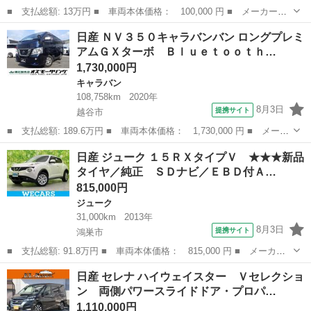
■ 支払総額: 13万円 ■ 車両本体価格： 100,000 円 ■ メーカー
名： 日産 ■ 車種名： オッティ ■ グレード名： Ｅ スライ
埼玉
幸手市
オッティ
日産 ＮＶ３５０キャラバンバン ロングプレミ
ド キーレス アルミホイール ■ 排気量： 660cc ■ ドア枚数：
アムＧＸターボ Ｂｌｕｅｔｏｏｔｈ…
5D ■...
1,730,000円
キャラバン
108,758km
2020年
8月3日
提携サイト
越谷市
■ 支払総額: 189.6万円 ■ 車両本体価格： 1,730,000 円 ■ メーカ
ー名： 日産 ■ 車種名： ＮＶ３５０キャラバンバン ■ グレード
埼玉
越谷市
キャラバン
日産 ジューク １５ＲＸタイプＶ ★★★新品
名： ロングプレミアムＧＸターボ Ｂｌｕｅｔｏｏｔｈ対応ナビ
タイヤ／純正 ＳＤナビ／ＥＢＤ付Ａ…
ＬＥＤヘ...
815,000円
ジューク
31,000km
2013年
8月3日
提携サイト
鴻巣市
■ 支払総額: 91.8万円 ■ 車両本体価格： 815,000 円 ■ メーカー
名： 日産 ■ 車種名： ジューク ■ グレード名： １５ＲＸタイ
埼玉
鴻巣市
ジューク
日産 セレナ ハイウェイスター Ｖセレクショ
プＶ ★★★新品タイヤ／純正 ＳＤナビ／ＥＢＤ付ＡＢＳ／バック
ン 両側パワースライドドア・プロパ…
モニター／ワ...
1,110,000円