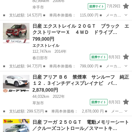
80,994km
2006年
7月29日
提携サイト
幸手市
■ 支払総額: 14.5万円 ■ 車両本体価格： 115,000 円 ■ メーカー
名： 日産 ■ 車種名： オッティ ■ グレード名： Ｅ 電動格納
埼玉
幸手市
オッティ
日産 エクストレイル ２０ＧＴ ブラック エ
ミラー ベンチシート ＡＴ ＣＤ ＭＤ アルミホイール エアコ
クストリーマーＸ ４ＷＤ ドライブ…
ン パワーウ...
799,000円
エクストレイル
112,747km
2014年
8月3日
提携サイト
春日部市
■ 支払総額: 94.7万円 ■ 車両本体価格： 799,000 円 ■ メーカー
名： 日産 ■ 車種名： エクストレイル ■ グレード名： ２０Ｇ
埼玉
春日部市
エクストレイル
日産 アリア Ｂ６ 禁煙車 サンルーフ 純正
Ｔ ブラック エクストリーマーＸ ４ＷＤ ドライブレコーダー
１２．３インチディスプレイナビ パ…
ＥＴＣ バッ...
2,878,000円
44,032km
2022年
8月3日
提携サイト
草加市
■ 支払総額: 299.5万円 ■ 車両本体価格： 2,878,000 円 ■ メーカ
ー名： 日産 ■ 車種名： アリア ■ グレード名： Ｂ６ 禁煙
埼玉
草加市
日産
日産 フーガ ２５０ＧＴ 電動メモリーシート
車 サンルーフ 純正１２．３インチディスプレイナビ パノラミッ
／クルーズコントロール／スマートキ…
クビューモ...