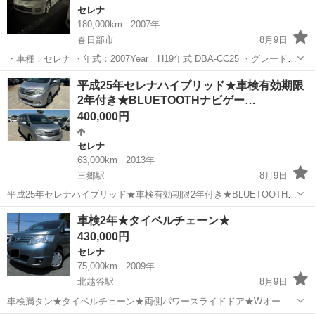
セレナ
180,000km
2007年
春日部市
8月9日
・車種：セレナ ・年式：2007Year H19年式 DBA-CC25 ・グレード:
・ミッション：オートマ ・カラー: ・距離： ・車検：一時抹消 リサイ
埼玉
春日部市
セレナ
平成25年セレナハイブリッド★車検有効期限
クル券付き、名義変更書類完備、 お支払いは総額のみです、 ...
2年付き★BLUETOOTHナビゲー…
400,000円
セレナ
63,000km
2013年
三郷駅
8月9日
平成25年セレナハイブリッド★車検有効期限2年付き★BLUETOOTHナ
ビゲーション★ETC★バックカメラ★ 残りの画像はこちらになりま
埼玉
三郷市
三郷駅
セレナ
車検2年★タイベルチェーン★
す。 残りの画像はこちらになります。 https://photos.app...
430,000円
セレナ
75,000km
2009年
北越谷駅
8月9日
車検満タン★タイベルチェーン★両側パワースライドドア★Wオート