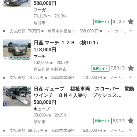
588,000円
フーガ
70,113km
2013年
8月3日
提携サイト
越谷市
■ 支払総額: 70万円 ■ 車両本体価格： 588,000 円 ■ メーカー
名： 日産 ■ 車種名： フーガ ■ グレード名： ２５０ＧＴ 電
埼玉
越谷市
フーガ
日産 マーチ １２Ｂ （検10.1）
動メモリーシート／クルーズコントロール／スマートキー／ＥＴＣ／
118,000円
横滑り防止装置／...
マーチ
132,000km
2007年
7月31日
提携サイト
神奈川県 相模原市
■ 支払総額: 14.8万円 ■ 車両本体価格： 118,000 円 ■ メーカー
名： 日産 ■ 車種名： マーチ ■ グレード名： １２Ｂ ■ 排気
神奈川
相模原市
マーチ
日産 キューブ 福祉車両 スローパー 電動
量： 1200cc ■ ドア枚数： 5D ■ ミッション： AT4速 ■...
ウインチ ８Ｎ４人乗り プッシュス…
538,000円
キューブ
58,600km
2015年
8月3日
提携サイト
草加市
■ 支払総額: 69.9万円 ■ 車両本体価格： 538,000 円 ■ メーカー
名： 日産 ■ 車種名： キューブ ■ グレード名： 福祉車両