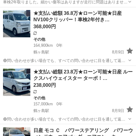
車検2年取りました。細かい傷等はありますが走行に問題はありませ
ん。大切に乗っていただける方にと思います。お値引き等は御容赦下
埼玉
羽生市
南羽生駅
その他
★支払い総額 36.8万★ローン可能★日産
さい。
NV100クリッパー！車検2年付き…
368,000円
その他
164,900km
0年
鶴ヶ島駅
8月9日
🔴問い合わせが多い場合でも、すべての問い合わせに目を通して返信
しておりますので、気にせずお気軽にお問い合わせください😊 ◆出品
埼玉
川越市
鶴ヶ島駅
その他
車両
★支払い総額 23.8万★ローン可能★日産 ルー
番号◆ JS6G2146 ◆支払い総額◆ 36.8万円 ローン可能！ 提携ローン
クスハイウェイスター ターボ！…
会社による審査...
238,000円
その他
157,000km
0年
鶴ヶ島駅
8月9日
🔴問い合わせが多い場合でも、すべての問い合わせに目を通して返信
しておりますので、気にせずお気軽にお問い合わせください😊 ◆出品
埼玉
川越市
鶴ヶ島駅
その他
車両
日産 モコ Ｃ パワーステアリング パワーウ
番号◆ M6G0815 ◆支払い総額◆ 23.8万円 ローン可能！ 提携ローン