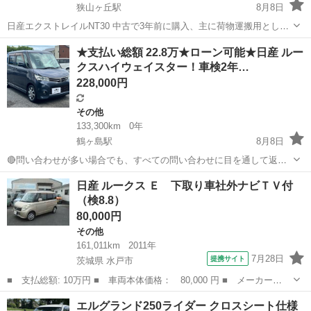
狭山ヶ丘駅
8月8日
日産エクストレイルNT30 中古で3年前に購入、主に荷物運搬用として
2.5万kmほど走行、車検切れとなります。 車種 日産エクストレイル
埼玉
所沢市
狭山ヶ丘駅
エクストレイル
★支払い総額 22.8万★ローン可能★日産 ルー
年式 平成19年3月（2007年式） 型式 CBA-NT30 排気量 2000c c...
クスハイウェイスター！車検2年…
228,000円
その他
133,300km
0年
鶴ヶ島駅
8月8日
🔴問い合わせが多い場合でも、すべての問い合わせに目を通して返信
しておりますので、気にせずお気軽にお問い合わせください😊 ◆出品
埼玉
川越市
鶴ヶ島駅
その他
車両
日産 ルークス Ｅ 下取り車社外ナビＴＶ付
番号◆ JS6FG3014 ◆支払い総額◆ 22.8万円 ローン可能！ 提携ロー
（検8.8）
ン会社による...
80,000円
その他
161,011km
2011年
7月28日
提携サイト
茨城県 水戸市
■ 支払総額: 10万円 ■ 車両本体価格： 80,000 円 ■ メーカー
名： 日産 ■ 車種名： ルークス ■ グレード名： Ｅ 下取り車
茨城
水戸市
その他
エルグランド250ライダー クロスシート仕様
社外ナビＴＶ付 ■ 排気量： 660cc ■ ドア枚数： 5D ■ ミッショ