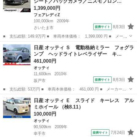
シート／バックカメラ／ニスモフロン…
ディオ・...
1,399,000円
フェアレディZ
100,000km
2009年
8月3日
提携サイト
さいたま市
■ 支払総額: 149.9万円 ■ 車両本体価格： 1,399,000 円 ■ メーカ
ー名： 日産 ■ 車種名： フェアレディＺ ■ グレード名： ユ
埼玉
さいたま市
フェアレディZ
日産 オッティ Ｓ 電動格納ミラー フォグラ
ーザー買取車／本革シート／バックカメラ／ニスモフロントリップ／
ンプ ヘッドライトレベライザー キ…
ＢＯＳＥ...
461,000円
オッティ
11,600km
2010年
8月3日
提携サイト
坂戸市
■ 支払総額: 53万円 ■ 車両本体価格： 461,000 円 ■ メーカー
名： 日産 ■ 車種名： オッティ ■ グレード名： Ｓ 電動格納
埼玉
坂戸市
オッティ
日産 オッティ Ｅ スライド キーレス アル
ミラー フォグランプ ヘッドライトレベライザー キーレス ５速
ミホイール （検8.11）
マニュアル マニ...
100,000円
オッティ
90,509km
2009年
7月24日
提携サイト
幸手市