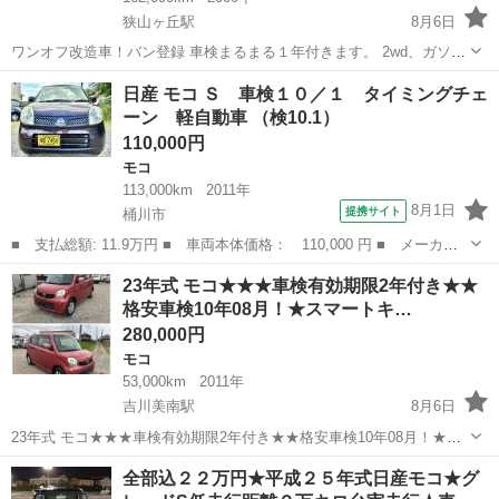
狭山ヶ丘駅
8月6日
ワンオフ改造車！バン登録 車検まるまる１年付きます。 2wd、ガソリ
ン車です。 内装ワンオフキャンピングカー。 延長スーパーロング仕様
埼玉
入間市
狭山ヶ丘駅
エルグランド
ワンオフ
日産 モコ Ｓ 車検１０／１ タイミングチェ
日本に数台！ 余裕の車中泊！ 20系ハイエースディーゼル交換 可能で
ーン 軽自動車 （検10.1）
す。 値下...
110,000円
モコ
113,000km
2011年
8月1日
提携サイト
桶川市
■ 支払総額: 11.9万円 ■ 車両本体価格： 110,000 円 ■ メーカー
名： 日産 ■ 車種名： モコ ■ グレード名： Ｓ 車検１０／
埼玉
桶川市
モコ
23年式 モコ★★★車検有効期限2年付き★★
１ タイミングチェーン 軽自動車 ■ 排気量： 660cc ■ ドア枚
格安車検10年08月！★スマートキ…
数： ...
280,000円
モコ
53,000km
2011年
吉川美南駅
8月6日
23年式 モコ★★★車検有効期限2年付き★★格安車検10年08月！★ス
マートキー★ナビゲーション お気軽にお問い合わせください。
埼玉
三郷市
吉川美南駅
モコ
スマート
全部込２２万円★平成２５年式日産モコ★グ
https://photos.app.goo.gl/rEb54f1B4Qg4ocE...