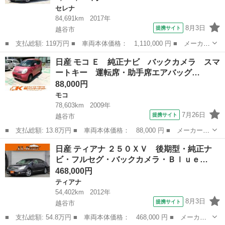
セレナ
84,691km
2017年
8月3日
提携サイト
越谷市
■ 支払総額: 119万円 ■ 車両本体価格： 1,110,000 円 ■ メーカー
名： 日産 ■ 車種名： セレナ ■ グレード名： ハイウェイスタ
埼玉
越谷市
セレナ
日産 モコ Ｅ 純正ナビ バックカメラ スマ
ー Ｖセレクション 両側パワースライドドア・プロパイロット・純
ートキー 運転席・助手席エアバッグ…
正ナビ・フ...
88,000円
モコ
78,603km
2009年
7月26日
提携サイト
越谷市
■ 支払総額: 13.8万円 ■ 車両本体価格： 88,000 円 ■ メーカー
名： 日産 ■ 車種名： モコ ■ グレード名： Ｅ 純正ナビ バ
埼玉
越谷市
モコ
日産 ティアナ ２５０ＸＶ 後期型・純正ナ
ックカメラ スマートキー 運転席・助手席エアバッグ ＡＢＳ オ
ビ・フルセグ・バックカメラ・Ｂｌｕｅ…
ートエアコン ...
468,000円
ティアナ
54,402km
2012年
8月3日
提携サイト
越谷市
■ 支払総額: 54.8万円 ■ 車両本体価格： 468,000 円 ■ メーカー