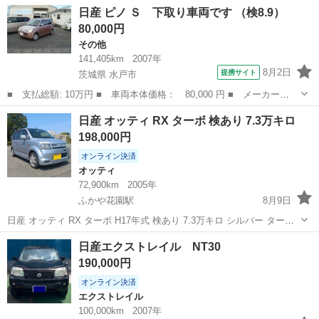
エアコン★社外(カロッツェリア）ナビTV★フルセグテレビ★インテリ
埼玉
越谷市
北越谷駅
セレナ
車両
日産 ピノ Ｓ 下取り車両です （検8.9）
キー★ＥＴＣ★ドライブレコーダー★ この車両は、ユーザー買取車に
80,000円
なります。タイベルもチェーンで...
その他
141,405km
2007年
8月2日
提携サイト
茨城県 水戸市
■ 支払総額: 10万円 ■ 車両本体価格： 80,000 円 ■ メーカー
名： 日産 ■ 車種名： ピノ ■ グレード名： Ｓ 下取り車両で
茨城
水戸市
その他
日産 オッティ RX ターボ 検あり 7.3万キロ
す ■ 排気量： 660cc ■ ドア枚数： 5D ■ ミッション： AT3速
198,000円
...
オンライン決済
オッティ
72,900km
2005年
ふかや花園駅
8月9日
日産 オッティ RX ターボ H17年式 検あり 7.3万キロ シルバー ターボ
車 (三菱 ekスポーツ OEM車) 速いです。 調子良し 内外装、経年劣化
埼玉
深谷市
ふかや花園駅
オッティ
ターボ
日産エクストレイル NT30
あり (右後ドアにエクボ、バンパー左角辺りとリアバンパー左角辺り...
190,000円
オンライン決済
エクストレイル
100,000km
2007年