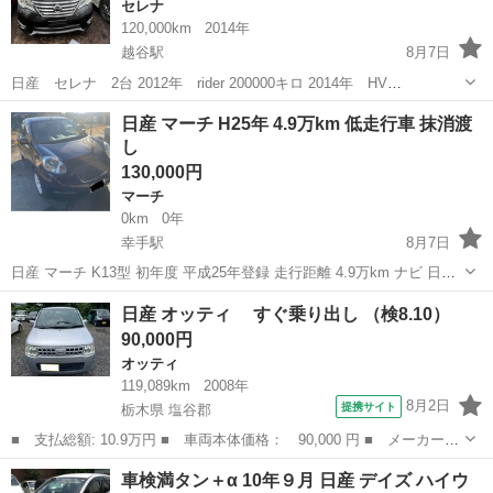
セレナ
120,000km
2014年
越谷駅
8月7日
日産 セレナ 2台 2012年 rider 200000キロ 2014年 HV
highwaystar 12万キロ
埼玉
越谷市
越谷駅
セレナ
日産 マーチ H25年 4.9万km 低走行車 抹消渡
し
130,000円
マーチ
0km
0年
幸手駅
8月7日
日産 マーチ K13型 初年度 平成25年登録 走行距離 4.9万km ナビ 日産
純正ナビ 純正バックカメラ マーチ純正 アンダースポイラー ルーフス
埼玉
幸手市
幸手駅
マーチ
走行距離
日産 オッティ すぐ乗り出し （検8.10）
ポイラー取り付け 14インチ ドライブレコーダー付き 家族が乗って
90,000円
お...
オッティ
119,089km
2008年
8月2日
提携サイト
栃木県 塩谷郡
■ 支払総額: 10.9万円 ■ 車両本体価格： 90,000 円 ■ メーカー
名： 日産 ■ 車種名： オッティ ■ グレード名： すぐ乗り出
栃木
塩谷郡
オッティ
車検満タン＋α 10年９月 日産 デイズ ハイウ
し ■ 排気量： 660cc ■ ドア枚数： 5D ■ ミッション： AT4...