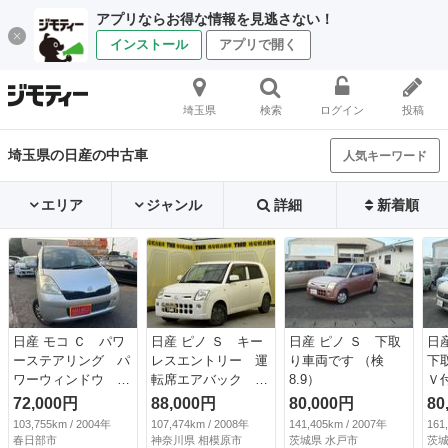
アプリならお得な情報を見逃さない！
インストール
アプリで開く
埼玉県
検索
ログイン
投稿
埼玉県の日産の中古車
人気キーワード
エリア
ジャンル
詳細
新着順
日産 モコ Ｃ パワ
日産 ピノ Ｓ キー
日産 ピノ Ｓ 下取
日
ーステアリング パ
レスエントリー 運
り車両です （検
下
ワーウィンドウ エ
転席エアバック 助
8.9）
Ｖ付
アバッグ エアコ
手席エアバック Ｃ
72,000円
88,000円
80,000円
80
ン キーレス 社外
Ｄ ＡＢＳ パワー
103,755km / 2004年
107,474km / 2008年
141,405km / 2007年
161
ナビ ＣＤ ＤＶ
ステアリング （検
春日部市
神奈川県 相模原市
茨城県 水戸市
茨城