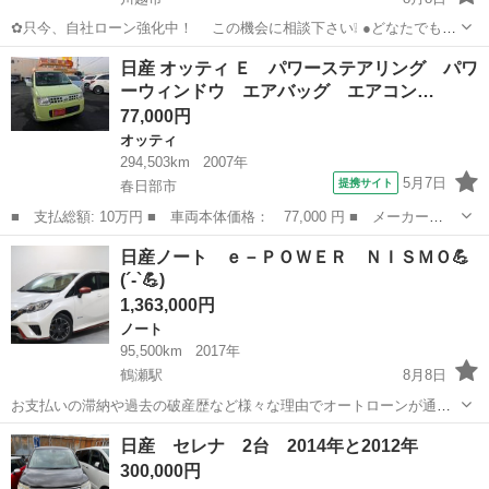
✿只今、自社ローン強化中！ この機会に相談下さい❕ ●どなたでも自
社ローン対応可能です● ・勤続年数の短い方や自営業
埼玉
川越市
ノート
車両
日産 オッティ Ｅ パワーステアリング パワ
の方 ・パートやアルバイト勤務の主婦の方や派遣社員の方 ・自...
ーウィンドウ エアバッグ エアコン…
77,000円
オッティ
294,503km
2007年
5月7日
提携サイト
春日部市
■ 支払総額: 10万円 ■ 車両本体価格： 77,000 円 ■ メーカー
名： 日産 ■ 車種名： オッティ ■ グレード名： Ｅ パワース
埼玉
春日部市
オッティ
日産ノート ｅ－ＰＯＷＥＲ ＮＩＳＭＯ💪
テアリング パワーウィンドウ エアバッグ エアコン 社外ナビ
(´-`💪)
ＦＭ 純正ＡＷ ４...
1,363,000円
ノート
95,500km
2017年
鶴瀬駅
8月8日
お支払いの滞納や過去の破産歴など様々な理由でオートローンが通ら
なくなってしまう方が増えています。そうした理由で他社のオートロ
埼玉
川越市
鶴瀬駅
ノート
NISMO
日産 セレナ 2台 2014年と2012年
ーンが通らなかった方もご安心ください！信販会社を通さない自社ロ
300,000円
ーンプラン(MCCSプラン)+オトロン...