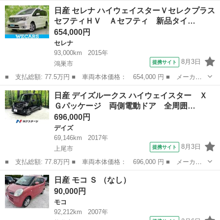
名： 日産 ■ 車種名： ティアナ ■ グレード名： ２５０ＸＶ
埼玉
越谷市
ティアナ
日産 セレナ ハイウェイスターＶセレクプラス
後期型・純正ナビ・フルセグ・バックカメラ・Ｂｌｕｅｔｏｏｔｈ接
セフティＨＶ Ａセフティ 新品タイ…
続・ＥＴＣ・...
654,000円
セレナ
93,000km
2015年
8月3日
提携サイト
鴻巣市
■ 支払総額: 77.5万円 ■ 車両本体価格： 654,000 円 ■ メーカー
名： 日産 ■ 車種名： セレナ ■ グレード名： ハイウェイスタ
埼玉
鴻巣市
セレナ
日産 デイズルークス ハイウェイスター Ｘ
ーＶセレクプラスセフティＨＶ Ａセフティ 新品タイヤ／社外 Ｓ
Ｇパッケージ 両側電動ドア 全周囲…
Ｄナビ／衝突...
696,000円
デイズ
69,146km
2017年
8月3日
提携サイト
上尾市
■ 支払総額: 77.8万円 ■ 車両本体価格： 696,000 円 ■ メーカー
名： 日産 ■ 車種名： デイズルークス ■ グレード名： ハイウ
埼玉
上尾市
デイズ
日産 モコ Ｓ （なし）
ェイスター Ｘ Ｇパッケージ 両側電動ドア 全周囲カメラ 衝突
90,000円
被害軽減シス...
モコ
92,212km
2007年