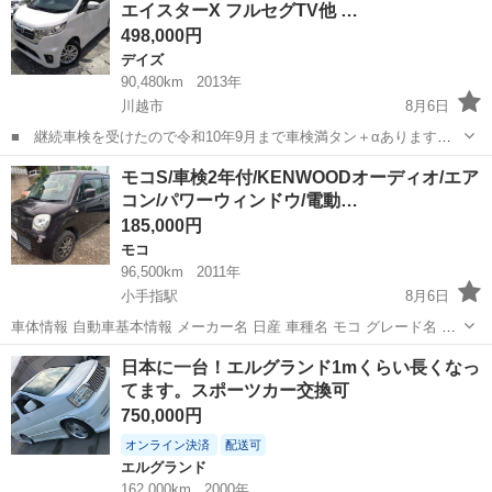
エイスターX フルセグTV他 …
498,000円
デイズ
90,480km
2013年
川越市
8月6日
■ 継続車検を受けたので令和10年9月まで車検満タン＋αあります
■ この車両は埼玉店からの出品になります（愛知から埼玉に移動）
埼玉
川越市
デイズ
エンジン
モコS/車検2年付/KENWOODオーディオ/エア
■ 純正メモリーナビ＋フルセグTV＋ルームミラーモニター（バック
コン/パワーウィンドウ/電動…
カメラ）・純正キ...
185,000円
モコ
96,500km
2011年
小手指駅
8月6日
車体情報 自動車基本情報 メーカー名 日産 車種名 モコ グレード名 S
排気量 660 cc 年式 平成23年 (2011年) 9月 輸入車モデル年式 - 走行距
埼玉
所沢市
小手指駅
モコ
車両
日本に一台！エルグランド1mくらい長くなっ
離 96,500 km 走行...
てます。スポーツカー交換可
750,000円
オンライン決済
配送可
エルグランド
162,000km
2000年