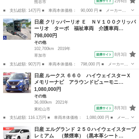
2月6日
提携サイト
熊谷市
■ 支払総額: 14万円 ■ 車両本体価格： 90,000 円 ■ メーカー
名： 日産 ■ 車種名： モコ ■ グレード名： Ｓ ■ 排気量：
埼玉
熊谷市
モコ
日産 クリッパーリオ Ｅ ＮＶ１００クリッパ
660cc ■ ドア枚数： 5D ■ ミッション： AT4速 ■ 店舗PR文：...
ーリオ ターボ 福祉車両 介護車両…
798,000円
その他
102,700km
2019年
8月3日
提携サイト
草加市
■ 支払総額: 90万円 ■ 車両本体価格： 798,000 円 ■ メーカー
名： 日産 ■ 車種名： クリッパーリオ ■ グレード名： Ｅ Ｎ
埼玉
草加市
その他
日産 ルークス ６６０ ハイウェイスターＸ
Ｖ１００クリッパーリオ ターボ 福祉車両 介護車両 スロープ
メモリーナビ アラウンドビューモニ…
電動ウインチ 後...
1,080,000円
その他
36,000km
2021年
8月3日
提携サイト
東松山市
■ 支払総額: 116.1万円 ■ 車両本体価格： 1,080,000 円 ■ メーカ
ー名： 日産 ■ 車種名： ルークス ■ グレード名： ６６０ ハ
埼玉
東松山市
その他
日産 エルグランド ２５０ハイウェイスタープ
イウェイスターＸ メモリーナビ アラウンドビューモニター パノ
レミアム （禁煙車）（黒本革シート…
ラマモニ...