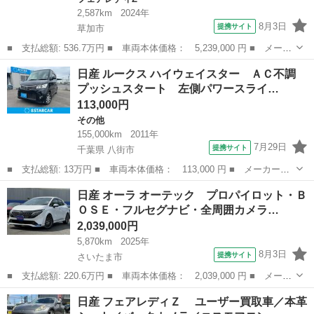
2,587km
2024年
8月3日
提携サイト
草加市
■ 支払総額: 536.7万円 ■ 車両本体価格： 5,239,000 円 ■ メーカ
ー名： 日産 ■ 車種名： フェアレディＺ ■ グレード名： バー
埼玉
草加市
フェアレディZ
日産 ルークス ハイウェイスター ＡＣ不調
ジョンＳＴ ワンオーナー ６ＭＴ ＢＯＳＥサウンド 禁煙車 純
プッシュスタート 左側パワースライ…
正９イン...
113,000円
その他
155,000km
2011年
7月29日
提携サイト
千葉県 八街市
■ 支払総額: 13万円 ■ 車両本体価格： 113,000 円 ■ メーカー
名： 日産 ■ 車種名： ルークス ■ グレード名： ハイウェイス
千葉
八街市
その他
日産 オーラ オーテック プロパイロット・Ｂ
ター ＡＣ不調 プッシュスタート 左側パワースライドドア 純正
ＯＳＥ・フルセグナビ・全周囲カメラ…
１４インチアルミ...
2,039,000円
5,870km
2025年
8月3日
提携サイト
さいたま市
■ 支払総額: 220.6万円 ■ 車両本体価格： 2,039,000 円 ■ メーカ
ー名： 日産 ■ 車種名： オーラ ■ グレード名： オーテック
埼玉
さいたま市
日産
日産 フェアレディＺ ユーザー買取車／本革
プロパイロット・ＢＯＳＥ・フルセグナビ・全周囲カメラ・ＢＴオー