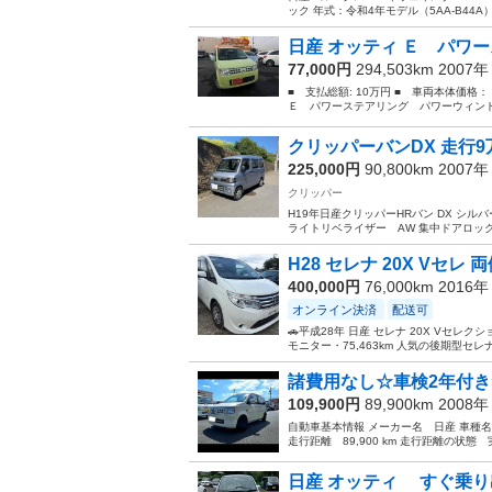
ック 年式：令和4年モデル（5AA-B44A） 
日産 オッティ Ｅ パワー
77,000円
294,503km 2007
■ 支払総額: 10万円 ■ 車両本体価格
Ｅ パワーステアリング パワーウィンド
クリッパーバンDX 走行9
225,000円
90,800km 2007
クリッパー
H19年日産クリッパーHRバン DX シルバー
ライトリベライザー AW 集中ドアロック
H28 セレナ 20X Vセレ 
400,000円
76,000km 2016
オンライン決済
配送可
🚗平成28年 日産 セレナ 20X Vセレ
モニター・75,463km 人気の後期型セ
諸費用なし☆車検2年付き☆
109,900円
89,900km 2008
自動車基本情報 メーカー名 日産 車種名 オ
走行距離 89,900 km 走行距離の状態
日産 オッティ すぐ乗り出