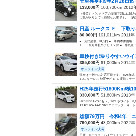
☆車検令和9年2月28日迄 
133,000円
103,700km 201
（外装） バックドアの左側下部にに凹
に艶がありとても綺麗なお車です。 （内装
日産 ルークス Ｅ 下取り
80,000円
161,011km 2011年
■ 支払総額: 10万円 ■ 車両本体価格
Ｅ 下取り車社外ナビＴＶ付 ■ 排気量： 6
車検付き❗️乗りやすいウイ
385,000円
61,000km 2014
オンライン決済
現金は一括のみ対応可能です。 H26年式 ウイ
1.21 キーレス 純正ナビ ETC 電動ミラ
H25年走行51800Km/検10/
330,000円
51,800km 2013
H25年DBA-C26セレナ20S ホワイト
AT PS PW AAC SRSエアバック キーレス
総額79万円 令和4年 ニ
790,000円
43,000km 2022
オンライン決済
日産 ルークス ハイウェイスター X 