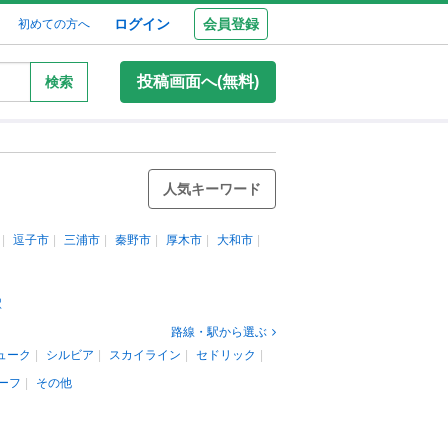
ログイン
会員登録
初めての方へ
投稿画面へ(無料)
検索
人気キーワード
逗子市
三浦市
秦野市
厚木市
大和市
駅
路線・駅から選ぶ
ューク
シルビア
スカイライン
セドリック
ーフ
その他