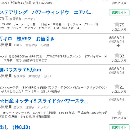
車検：令和9年11月4日 走行：43000キ...
お気に入り
ステアリング パワーウィンドウ エアバ...
提携サイト
年
埼玉
春日部市
オッティ
： 77,000 円 ■ メーカー名： 日産 ■ 車種名： オッティ ■ グレード名：
75
ウ エアバッグ エアコン 社外ナビ ＦＭ 純正ＡＷ ４...
お気に入り
更新8月5日
万キロ 検R9/2 お値引き
作成8月5日
年
神奈川
川崎市
宮前平駅
その他
33
メタ 走行90800Km 検R9年2月 AT/AC/PS/SRSエアバック ドアバイザー H
 内外装、傷汚れ補修跡等有ります、 ...
お気に入り
更新8月5日
両側パワスラ 7.5万km
作成8月5日
年
神奈川
相模原市
東林間駅
セレナ
21
クション＋セーフティ S-HYBRID🚗 両側パワスラ・アラウンドビュー・フリップダウン
レナが入庫しました！ ファミリーに嬉しい装備が...
お気に入り
作成8月4日
日産 オッティS スライド☆パワースラ...
年
神奈川
藤沢市
辻堂駅
オッティ
ッティ グレード名 Sスライド 排気量 660 cc 年式 平成20年 (2008年) 9月
 実走行 色系統 キイロ系 車検有効期限 ...
お気に入り
し （検8.10）
提携サイト