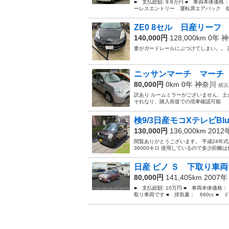
■ 支払総額: 9.8万円 ■ 車両本体価格
ーレスエントリー 運転席エアバック 助
ZE0 8セル 日産リー
140,000円
128,000km 0年
神
妻がガードレールにぶつけてしまい。。 
ニッサンマーチ マーチ 
80,000円
0km 0年
神奈川
横浜
訳あり ルームミラーがございません、土台
それなり、購入前提での現車確認可能
検9/3日産モコXテレビBlu
130,000円
136,000km 201
閲覧ありがとうございます。 平成24年式(201
36000キロ 使用しているので多少距離は
日産 ピノ Ｓ 下取り車両で
80,000円
141,405km 2007
■ 支払総額: 10万円 ■ 車両本体価格：
取り車両です ■ 排気量： 660cc ■ ドア