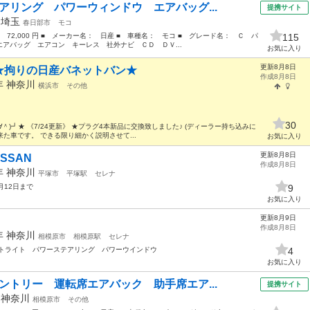
アリング パワーウィンドウ エアバッグ...
提携サイト
年
埼玉
春日部市
モコ
： 72,000 円 ■ メーカー名： 日産 ■ 車種名： モコ ■ グレード名： Ｃ パ
115
アバッグ エアコン キーレス 社外ナビ ＣＤ ＤＶ...
お気に入り
更新8月8日
★拘りの日産バネットバン★
作成8月8日
8年
神奈川
横浜市
その他
30
∀＾)┛★ 《7/24更新》 ★プラグ4本新品に交換致しました♪ (ディーラー持ち込みに
来た車です。 できる限り細かく説明させて...
お気に入り
更新8月8日
SSAN
作成8月8日
3年
神奈川
平塚市
平塚駅
セレナ
月12日まで
9
お気に入り
更新8月9日
作成8月8日
2年
神奈川
相模原市
相模原駅
セレナ
ートライト パワーステアリング パワーウインドウ
4
お気に入り
ントリー 運転席エアバック 助手席エア...
提携サイト
年
神奈川
相模原市
その他