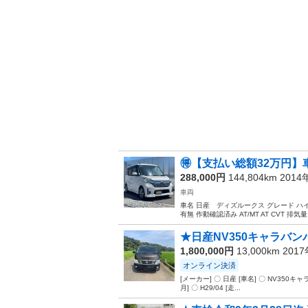
🉐【支払い総額32万円】車
288,000円
144,804km 201
車両
車名 日産 ディズルークス グレード ハイ
有無 作動確認済み AT/MT AT CVT 排気量 6
★日産NV350キャラバンバン
1,800,000円
13,000km 201
オンライン決済
[メーカー] 〇 日産 [車名] 〇 NV350キ
月] 〇 H29/04 [走...