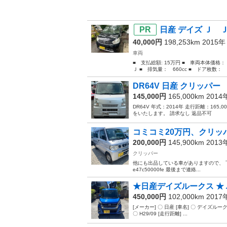
日産 デイズ Ｊ 
40,000円
198,253km 2015
車両
■ 支払総額: 15万円 ■ 車両本体価格
Ｊ ■ 排気量： 660cc ■ ドア枚数： 5
DR64V 日産 クリッパー
145,000円
165,000km 201
DR64V 年式：2014年 走行距離：16
をいたします。 請求なし 返品不可
コミコミ20万円、クリッパ
200,000円
145,900km 201
クリッパー
他にも出品している車がありますので、 下記のリンク
e47c50000fe 最後まで連絡...
★日産デイズルークス ★
450,000円
102,000km 201
[メーカー] 〇 日産 [車名] 〇 デイズルー
〇 H29/09 [走行距離] ...