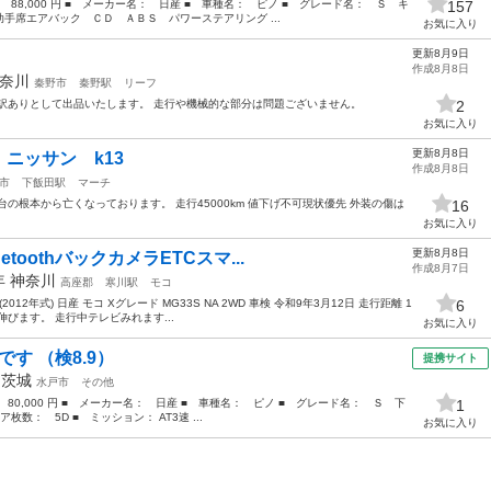
： 88,000 円 ■ メーカー名： 日産 ■ 車種名： ピノ ■ グレード名： Ｓ キ
157
手席エアバック ＣＤ ＡＢＳ パワーステアリング ...
お気に入り
更新8月9日
フ
作成8月8日
奈川
秦野市
秦野駅
リーフ
訳ありとして出品いたします。 走行や機械的な部分は問題ございません。
2
お気に入り
更新8月8日
ニッサン k13
作成8月8日
市
下飯田駅
マーチ
の根本から亡くなっております。 走行45000km 値下げ不可現状優先 外装の傷は
16
お気に入り
更新8月8日
etoothバックカメラETCスマ...
作成8月7日
2年
神奈川
高座郡
寒川駅
モコ
2年式) 日産 モコ Xグレード MG33S NA 2WD 車検 令和9年3月12日 走行距離 1
6
伸びます。 走行中テレビみれます...
お気に入り
す （検8.9）
提携サイト
年
茨城
水戸市
その他
 80,000 円 ■ メーカー名： 日産 ■ 車種名： ピノ ■ グレード名： Ｓ 下
1
枚数： 5D ■ ミッション： AT3速 ...
お気に入り