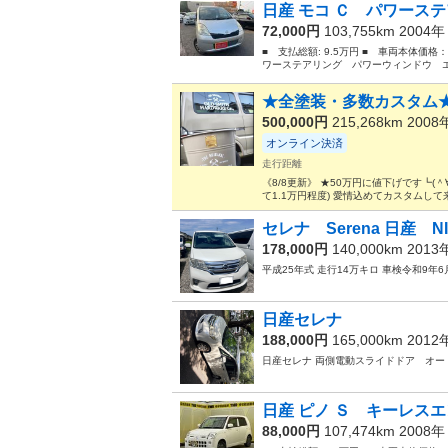
日産 モコ Ｃ パワーステ
72,000円
103,755km 2004
■ 支払総額: 9.5万円 ■ 車両本体価格
ワーステアリング パワーウィンドウ エ
★全塗装・多数カスタム
500,000円
215,268km 200
オンライン決済
走行距離
《8/8更新》 ★50万円に値下げです┗(＾
て1.1万円程度) 愛情込めてカスタムして
セレナ Serena 日産 NI
178,000円
140,000km 201
平成25年式 走行14万キロ 車検令和9年6
日産セレナ
188,000円
165,000km 201
日産セレナ 両側電動スライドドア オ
日産 ピノ Ｓ キーレスエ
88,000円
107,474km 2008