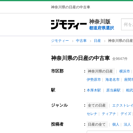
神奈川県の日産の中古車
神奈川版
都道府県選択
ジモティー
中古車
日産
神奈川県の日産
神奈川県の日産の中古車
全9647件
市区郡
：
神奈川県の日産
横浜市
伊勢原市
海老名市
座間
駅
：
本厚木駅
原当麻駅
相武
ジャンル
：
全ての日産
エクストレ
セレナ
ティアナ
デイズ
投稿者
：
日産の全て
個人
法人