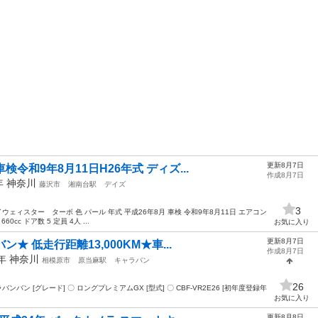
更新8月7日
検令和9年8月11日H26年式 ディズ...
作成8月7日
4年
神奈川
藤沢市
湘南台駅
デイズ
3
ウェィスター ターボ 色 パール 年式 平成26年8月 車検 令和9年8月11日 エアコン
60cc ドア数 5 定員 4人 ...
お気に入り
更新8月7日
★ 低走行距離13,000KM★車...
作成8月7日
7年
神奈川
相模原市
原当麻駅
キャラバン
26
ャラバンバン [グレード] 〇 ロングプレミアムGX [型式] 〇 CBF-VR2E26 [初年度登録年
お気に入り
更新8月8日