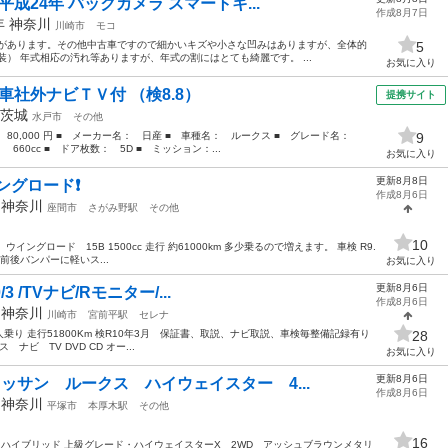
平成24年 バックカメラ スマートキ...
作成8月7日
2年
神奈川
川崎市
モコ
みがあります。その他中古車ですので細かいキズや小さな凹みはありますが、全体的
5
） 年式相応の汚れ等ありますが、年式の割にはとても綺麗です。 ...
お気に入り
車社外ナビＴＶ付 （検8.8）
提携サイト
茨城
水戸市
その他
： 80,000 円 ■ メーカー名： 日産 ■ 車種名： ルークス ■ グレード名：
9
60cc ■ ドア枚数： 5D ■ ミッション：...
お気に入り
更新8月8日
ングロード❗️
作成8月6日
年
神奈川
座間市
さがみ野駅
その他
10
ングロード 15B 1500cc 走行 約61000km 多少乗るので増えます。 車検 R9.
ー 前後バンパーに軽いス...
お気に入り
更新8月6日
3 /TVナビ/Rモニター/...
作成8月6日
年
神奈川
川崎市
宮前平駅
セレナ
 8人乗り 走行51800Km 検R10年3月 保証書、取説、ナビ取説、車検毎整備記録有り
28
 ナビ TV DVD CD オー...
お気に入り
更新8月6日
ッサン ルークス ハイウェイスター 4...
作成8月6日
年
神奈川
平塚市
本厚木駅
その他
16
ハイブリッド 上級グレード・ハイウェイスターX 2WD アッシュブラウンメタリ