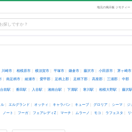
地元の掲示板 ジモティー
川崎市
相模原市
横須賀市
平塚市
鎌倉市
藤沢市
小田原市
茅ヶ崎市
市
南足柄市
綾瀬市
愛甲郡
足柄上郡
足柄下郡
高座郡
三浦郡
中郡
台前駅
番田駅
入谷駅
湘南台駅
下溝駅
寒川駅
相模大野駅
藤沢
イル
エルグランド
オッティ
キャラバン
キューブ
グロリア
シーマ
ジ
ノート
フーガ
フェアレディZ
マーチ
ムラーノ
モコ
ラフェスタ
リ