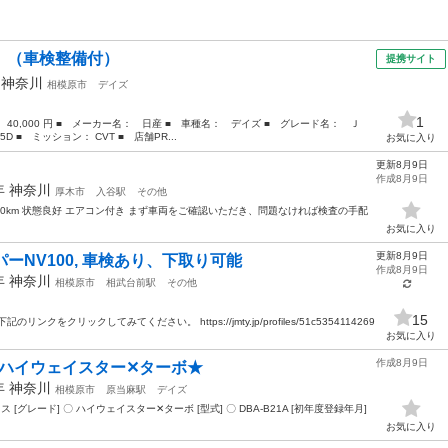
Ｊ （車検整備付）
提携サイト
年
神奈川
相模原市
デイズ
1
： 40,000 円 ■ メーカー名： 日産 ■ 車種名： デイズ ■ グレード名： Ｊ
D ■ ミッション： CVT ■ 店舗PR...
お気に入り
更新8月9日
作成8月9日
4年
神奈川
厚木市
入谷駅
その他
5,000km 状態良好 エアコン付き まず車両をご確認いただき、問題なければ検査の手配
お気に入り
更新8月9日
ーNV100, 車検あり、下取り可能
作成8月9日
3年
神奈川
相模原市
相武台前駅
その他
15
をクリックしてみてください。 https://jmty.jp/profiles/51c5354114269
お気に入り
作成8月9日
 ハイウェイスター✕ターボ★
7年
神奈川
相模原市
原当麻駅
デイズ
クス [グレード] 〇 ハイウェイスター✕ターボ [型式] 〇 DBA-B21A [初年度登録年月]
お気に入り