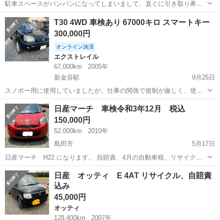
駐車スペースがパンパンになってしまいまして、直ぐに引き取り希望
です。 よろしくお願い致します。 日産 オッティ ブラック 18年式 車
静岡
島田市
島田駅
オッティ
スピンターン
T30 4WD 車検あり 67000キロ スマートキー
検なし キーレス1本 スペアキーなし ナンバー付き コラムAT 13万7千
300,000円
キロ バッテ...
オンライン決済
エクストレイル
67,000km
2005年
新金谷駅
9月25日
スノボー用に使用していましたが、仕事の関係で規制が厳しく、使う
機会がほぼなくなってしまったため、売ることに致しました。 リサイ
静岡
島田市
新金谷駅
エクストレイル
スマート
日産マーチ 車検令和3年12月 税込
クル料、税金込み込みの値段になっております。 車検：令和4年4月20
150,000円
日 左のミラーに傷がありま...
52,000km
2010年
島田市
5月17日
日産マーチ H22 になります。 自賠責、4月の自動車税、リサイクル
税込みの価格です。 外装は年式相応のキズはありますが気になるよう
静岡
島田市
日産
日産マーチ
日産 オッティ E 4AT リサイクル、自賠責
な凹みはありません。 ボディに若干のキズとフロントバンパー両サイ
込み
ドに擦りキズが数カ所ある...
45,000円
オッティ
128,400km
2007年