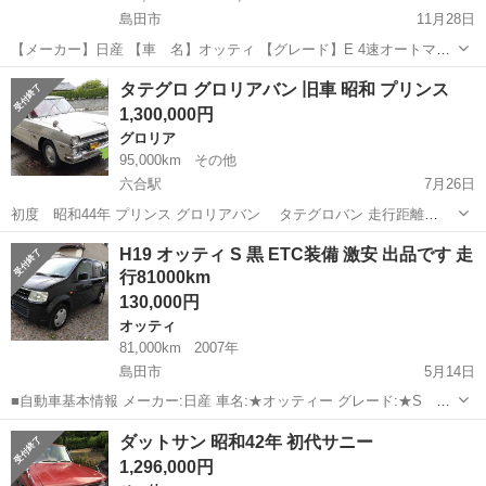
島田市
11月28日
【メーカー】日産 【車 名】オッティ 【グレード】E 4速オートマ
【型 式】 DBA-H92W 【年 式】平成19年 【走 行】128400km
静岡
島田市
オッティ
新車
タテグロ グロリアバン 旧車 昭和 プリンス
【カラー】ブラック 【駆 動】2駆 【車 検】令和2年4月...
1,300,000円
グロリア
95,000km
その他
六合駅
7月26日
初度 昭和44年 プリンス グロリアバン タテグロバン 走行距離
95000km（5桁メーターの為走行不明) ですが整備記録残っています！
静岡
島田市
六合駅
グロリア
プリンス
H19 オッティ S 黒 ETC装備 激安 出品です 走
内装とっても綺麗です！ 車検なしですが とることも可能です！ コ
行81000km
ラ...
130,000円
オッティ
81,000km
2007年
島田市
5月14日
■自動車基本情報 メーカー:日産 車名:★オッティー グレード:★S
ETC装備 排気量:660 cc 年式:平成19年(2007年)4月 走行:81,000km(実
静岡
島田市
オッティ
自動車
ダットサン 昭和42年 初代サニー
走行) 色:クロ系 色名:X42 車検:なし ミッション:...
1,296,000円