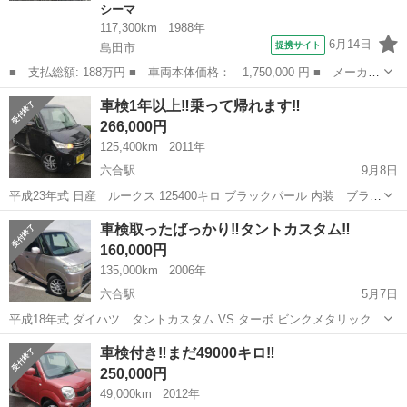
シーマ
117,300km
1988年
6月14日
提携サイト
島田市
■ 支払総額: 188万円 ■ 車両本体価格： 1,750,000 円 ■ メーカー
名： 日産 ■ 車種名： グロリア・シーマ ■ グレード名： タイ
静岡
島田市
シーマ
車検1年以上‼️乗って帰れます‼️
プＩＩリミテッド ■ 排気量： 3000cc ■ ドア枚数： 4DHT ...
266,000円
125,400km
2011年
六合駅
9月8日
平成23年式 日産 ルークス 125400キロ ブラックパール 内装 ブラッ
ク 車検 令和6年3月 純正フルエアロ 純正フロアマット 純正ドアバイ
静岡
島田市
六合駅
日産
ルークス
車検取ったばっかり‼️タントカスタム‼️
ザー 純正アルミホイール 純正フォグランプ 純正オプションフットイ
160,000円
ルミ 純正S...
135,000km
2006年
六合駅
5月7日
平成18年式 ダイハツ タントカスタム VS ターボ ビンクメタリック？
134500キロ ※やや伸びます 内装色 黒 純正エアロ 純正ドアバイザ
静岡
島田市
六合駅
日産
タントカスタム
車検付き‼️まだ49000キロ‼️
ー 純正フロアマット 純正14インチアルミホイール 純正オーバーヘッ
250,000円
ドコンソー...
49,000km
2012年