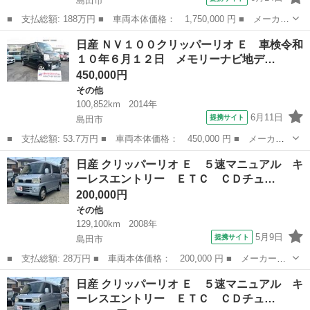
島田市
■ 支払総額: 188万円 ■ 車両本体価格： 1,750,000 円 ■ メーカー
名： 日産 ■ 車種名： グロリア・シーマ ■ グレード名： タイ
静岡
島田市
シーマ
日産 ＮＶ１００クリッパーリオ Ｅ 車検令和
プＩＩリミテッド ■ 排気量： 3000cc ■ ドア枚数： 4DHT ...
１０年６月１２日 メモリーナビ地デ…
450,000円
その他
100,852km
2014年
6月11日
提携サイト
島田市
■ 支払総額: 53.7万円 ■ 車両本体価格： 450,000 円 ■ メーカー
名： 日産 ■ 車種名： ＮＶ１００クリッパーリオ ■ グレード
静岡
島田市
その他
日産 クリッパーリオ Ｅ ５速マニュアル キ
名： Ｅ 車検令和１０年６月１２日 メモリーナビ地デジフルセグ
ーレスエントリー ＥＴＣ ＣＤチュ…
ＴＶ バックカ...
200,000円
その他
129,100km
2008年
5月9日
提携サイト
島田市
■ 支払総額: 28万円 ■ 車両本体価格： 200,000 円 ■ メーカー
名： 日産 ■ 車種名： クリッパーリオ ■ グレード名： Ｅ ５
静岡
島田市
その他
日産 クリッパーリオ Ｅ ５速マニュアル キ
速マニュアル キーレスエントリー ＥＴＣ ＣＤチューナー エア
ーレスエントリー ＥＴＣ ＣＤチュ…
コン パワステ ...