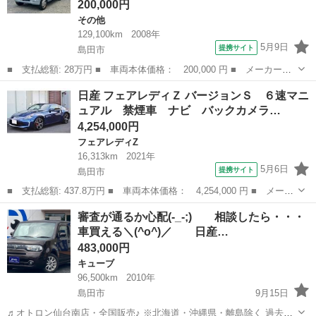
200,000円
その他
129,100km
2008年
5月9日
提携サイト
島田市
■ 支払総額: 28万円 ■ 車両本体価格： 200,000 円 ■ メーカー
名： 日産 ■ 車種名： クリッパーリオ ■ グレード名： Ｅ ５
静岡
島田市
その他
日産 フェアレディＺ バージョンＳ ６速マニ
速マニュアル キーレスエントリー ＥＴＣ ＣＤチューナー エア
ュアル 禁煙車 ナビ バックカメラ…
コン パワステ ...
4,254,000円
フェアレディZ
16,313km
2021年
5月6日
提携サイト
島田市
■ 支払総額: 437.8万円 ■ 車両本体価格： 4,254,000 円 ■ メーカ
ー名： 日産 ■ 車種名： フェアレディＺ ■ グレード名： バー
静岡
島田市
フェアレディZ
審査が通るか心配(-_-;) 相談したら・・・
ジョンＳ ６速マニュアル 禁煙車 ナビ バックカメラ Ｂｌｕｅ
車買える＼(^o^)／ 日産…
ｔｏｏｔ...
483,000円
キューブ
96,500km
2010年
島田市
9月15日
♬オトロン仙台南店・全国販売♪ ※北海道・沖縄県・離島除く 過去に