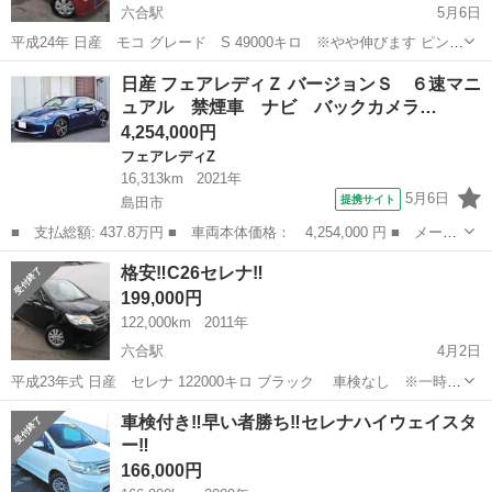
六合駅
5月6日
平成24年 日産 モコ グレード S 49000キロ ※やや伸びます ピンク
車検 令和5年4月19日 純正フロアマット 純正ドアバイザー 社外オー
静岡
島田市
六合駅
日産
令和5年
日産 フェアレディＺ バージョンＳ ６速マニ
ディオ キーレス ※まだ、49000キロの程度がバツグンのモコが入荷
ュアル 禁煙車 ナビ バックカメラ…
しま...
4,254,000円
フェアレディZ
16,313km
2021年
5月6日
提携サイト
島田市
■ 支払総額: 437.8万円 ■ 車両本体価格： 4,254,000 円 ■ メーカ
ー名： 日産 ■ 車種名： フェアレディＺ ■ グレード名： バー
静岡
島田市
フェアレディZ
格安‼️C26セレナ‼️
ジョンＳ ６速マニュアル 禁煙車 ナビ バックカメラ Ｂｌｕｅ
199,000円
ｔｏｏｔ...
122,000km
2011年
六合駅
4月2日
平成23年式 日産 セレナ 122000キロ ブラック 車検なし ※一時抹
消中 純正アルミホイール 純正ドアバイザー 純正フロアマット 純正革
静岡
島田市
六合駅
日産
格安
車検付き‼️早い者勝ち‼️セレナハイウェイスタ
巻ステアリング ステアリングスイッチ ウィンカーミラー オーディオ
ー‼️
レス プッシ...
166,000円