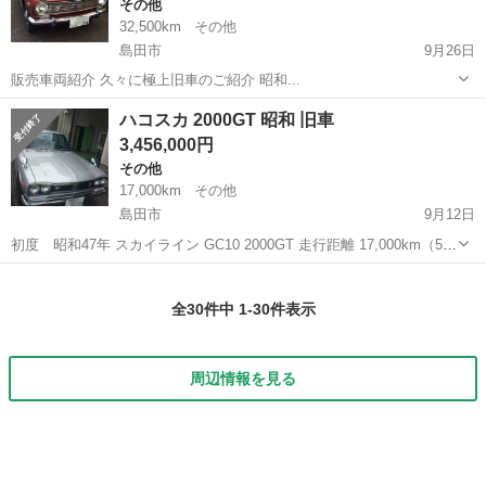
その他
32,500km
その他
島田市
9月26日
販売車両紹介 久々に極上旧車のご紹介 昭和...
静岡
島田市
その他
サニー
ハコスカ 2000GT 昭和 旧車
3,456,000円
その他
17,000km
その他
島田市
9月12日
初度 昭和47年 スカイライン GC10 2000GT 走行距離 17,000km（5桁
メーターの為走行不明） 外装全塗装 ソレックス40 フルトラ 電磁ポン
静岡
島田市
その他
ハコスカ
プ 8枚羽オフセットカップリング ケンメリ用5速...
全30件中 1-30件表示
周辺情報を見る