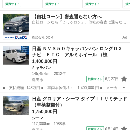
ＥＴＣ 左パワース
ワ
提携サイト
提携サイト
提携サイト
提
ライドドアー ワイ
検
ヤレスキー 電動格
Ｍ
【自社ローン】審査通らない方へ
納ミラー オートエ
9.
自社ローンなら「じしゃロン」。他社の審査に通らなか
アコン ワンオーナ
った方も
ー禁煙車 （検10.6）
Ad
株式会社IDOM
日産 ＮＶ３５０キャラバンバン ロングＤＸ
ナビ ＥＴＣ アルミホイール （検…
1,400,000円
キャラバン
145,457km
2012年
6月27日
提携サイト
島田市
■ 支払総額: 148万円 ■ 車両本体価格： 1,400,000 円 ■ メーカー
名： 日産 ■ 車種名： ＮＶ３５０キャラバンバン ■ グレード
静岡
島田市
キャラバン
日産 グロリア・シーマ タイプＩＩリミテッド
名： ロングＤＸ ナビ ＥＴＣ アルミホイール ■ 排気量：
（車検整備付）
2000cc...
1,750,000円
シーマ
117,300km
1988年
6月14日
提携サイト