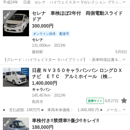
平成24年 日産 セレナ ハイウェイスター Vセレクション ブラック
134000キロ 車検 令和9年3月 純正フロアマット 純正ドアバイザー 純
静岡
島田市
六合駅
日産
Bluetooth
セレナ 車検ほぼ2年付 両側電動スライド
正アルミホイール 純正ナビ 純正フリップダウンモニター TV ※走行
ドア
中...
300,000円
オンライン決済
配送可
セレナ
131,000km
2013年
藤枝駅
5月6日
【グレード：ハイウェイスター Ｓハイブリッド】 ・新車時保証書＆取
扱説明書あり ・インテリジェントキー ・スペアキーあり ・純正ナビ
静岡
島田市
藤枝駅
セレナ
クルーズコントロール
日産 ＮＶ３５０キャラバンバン ロングＤＸ
＆TV ・フリップダウンモニター ・バックカメラ ・両側パワースライ
ナビ ＥＴＣ アルミホイール （検…
ドドア ・レザー調シート...
1,400,000円
キャラバン
145,457km
2012年
6月27日
提携サイト
島田市
■ 支払総額: 148万円 ■ 車両本体価格： 1,400,000 円 ■ メーカー
名： 日産 ■ 車種名： ＮＶ３５０キャラバンバン ■ グレード
静岡
島田市
キャラバン
車検付き‼️禁煙車‼️傷少‼️キレイ‼️
名： ロングＤＸ ナビ ＥＴＣ アルミホイール ■ 排気量：
188,000円
2000cc...