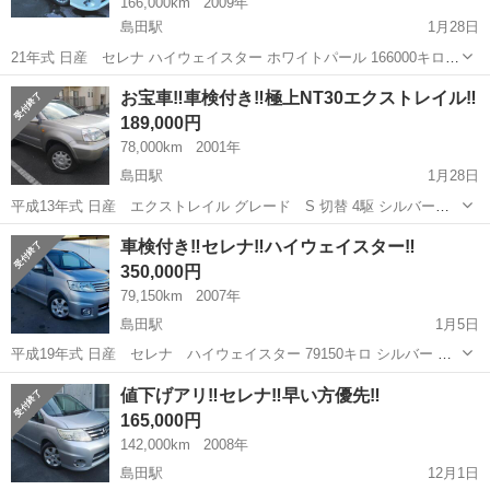
166,000km
2009年
島田駅
1月28日
21年式 日産 セレナ ハイウェイスター ホワイトパール 166000キロ
車検 令和4年10月 内装色 黒 純正エアロ 純正ドアバイザー 純正フ
静岡
島田市
島田駅
日産
15インチ
お宝車‼️車検付き‼️極上NT30エクストレイル‼️
ロアマット 純正ナビ 純正フリップダウンモニター バックカメラ ワン
189,000円
セグ 社外...
78,000km
2001年
島田駅
1月28日
平成13年式 日産 エクストレイル グレード S 切替 4駆 シルバー
78000キロ 車検 令和4年8月 内装色グレー 純正ドアバイザー 純正フ
静岡
島田市
島田駅
日産
車検付き‼️セレナ‼️ハイウェイスター‼️
ロアマット キーレス スペアキー×1個 電格ミラー ETC 社外HDDナビ
350,000円
...
79,150km
2007年
島田駅
1月5日
平成19年式 日産 セレナ ハイウェイスター 79150キロ シルバー 車
検 令和5年7月20日 ワンオーナー‼️ 純正ナビ 純正フロアマット 純正
静岡
島田市
島田駅
日産
ハイウェイスター
値下げアリ‼️セレナ‼️早い方優先‼️
ドアバイザー 純正アルミホイール 純正ナビ ※VICS有り 純正オプシ
165,000円
ョンリ...
142,000km
2008年
島田駅
12月1日