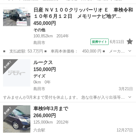
いろいろありまして・・・(>_<) 大丈夫!!! 相談してみよう!!!
静岡
島田市
キューブ
オトロン
日産 ＮＶ１００クリッパーリオ Ｅ 車検令和
日産☆キューブ ・バックカメラ ...
１０年６月１２日 メモリーナビ地デ…
450,000円
その他
100,852km
2014年
6月11日
提携サイト
島田市
■ 支払総額: 53.7万円 ■ 車両本体価格： 450,000 円 ■ メーカー
名： 日産 ■ 車種名： ＮＶ１００クリッパーリオ ■ グレード
静岡
島田市
その他
ルークス
名： Ｅ 車検令和１０年６月１２日 メモリーナビ地デジフルセグ
150,000円
ＴＶ バックカ...
デイズ
0km
0年
島田市
3月21日
すみませんが3月末まで受付を休止します。 急な仕事が入り出張等も
あり3月末まで休みが取れません。 現車確認もできないので申し訳あ
静岡
島田市
デイズ
ルークス
車検9年3月まで
りませんがしばらくお待ち下さい。 たくさんの問い合わせがありまし
266,000円
たが中途半端になりすみません。 ...
125,000km
2012年
六合駅
12月27日