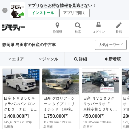
アプリならお得な情報を見逃さない！
インストール
アプリで開く
静岡県
検索
ログイン
投稿
静岡県 島田市の日産の中古車
人気キーワード
エリア
ジャンル
詳細
新着順
日産 ＮＶ３５０キ
日産 グロリア・シ
日産 ＮＶ１００ク
日
ャラバンバン ロン
ーマ タイプＩＩリ
リッパーリオ Ｅ
オ
グＤＸ ナビ ＥＴ
ミテッド （車検整
車検令和１０年６月
ア
Ｃ アルミホイール
備付）
１２日 メモリーナ
ト
1,400,000円
1,750,000円
450,000円
20
（検8.10）
ビ地デジフルセグＴ
Ｄ
145,457km / 2012年
117,300km / 1988年
100,852km / 2014年
129
Ｖ バックカメラ
コ
島田市
島田市
島田市
島