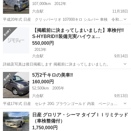
107,000km
2012年
六合駅
11月18日
平成20年式 日産 クリッパーリオ 107000キロ シルバー 車検 令和5
年7月 純正フロアマット 純正ドアバイザー 純正オーディオ 社外アル
静岡
島田市
六合駅
日産
令和5年
【掲載前に決まってしまいました】車検付‼️
ミホイール エアコン パワーステアリング パワーウィンドウ 後席肘掛
S-HYBRID‼️装備充実ハイウェ…
け キーレス...
550,000円
2013年
六合駅
9月14日
詳細及写真は後日掲載します 掲載前に決まってしまいました。
静岡
島田市
六合駅
日産
ハイウェイスター
5万2千キロの美車‼️
160,000円
52,500km
2005年
六合駅
9月13日
平成17年式 日産 セレナ 20G ブラウンゴールド 内装 ベージュ
52500キロ 車検なし ※一時抹消中 純正ドアバイザー 純正フロアマッ
静岡
島田市
六合駅
日産
日産セレナ
日産 グロリア・シーマ タイプＩＩリミテッド
ト 純正フォグランプ 純正革巻きステアリング 純正アルミホイール 純
（車検整備付）
正ナビ バッ...
1,750,000円