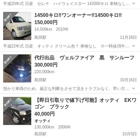
平成20年式 日産 セレナ ハイウェイスター 142000キロ 車検なし
※一時抹消中 純正ナビ 純正フロアマット 純正ドアバイザー 純正アル
静岡
島田市
島田駅
日産
ハイウェイスター
14500キロ‼️ワンオーナー‼️14500キロ‼️
ミホイール 純正ナビ インテリジェントキー スペアキー×1個 両側パワ
150,000円
ースライドド...
14,500km
2010年
島田駅
11月18日
平成22年式 日産 オッティ クリーム色？ 車検なし ※一時抹消中
14500キロ‼️ 5速MT 純正ドアバイザー 純正オーディオ 取扱説明書 新
静岡
島田市
島田駅
日産
クリーム色
代行出品 ヴェルファイア 黒 サンルーフ
車時保証書 ワンオーナー‼️ 内装はかなりキレイですが、正直、外装は
300,000円
傷...
220,000km
島田駅
10月16日
預かり車両のため、厳正な判断をさせて頂きトラブルなく、早い方優
先させて頂きます。 ※値下げはできません。 ※こちらの車は車検は購
静岡
島田市
島田駅
日産
サンルーフ
【即日引取りで値下げ可能】オッティ EKワ
入者ご自身でお願い致します。 ※私有地で走りましたが、メンテナン
ゴン ブラック
スしっかりやられてきた車です。 ...
40,000円
オッティ
130,000km
2006年
島田駅
10月5日