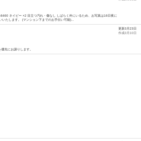
-8460 ネイビー ×2 目立つ汚れ・傷なし しばらく外にいるため、お写真は16日夜に
いたします。 (マンション下までのお手伝い可能)...
更新3月23日
作成3月10日
を優先にお譲りします。