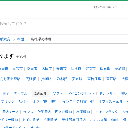
地元の掲示板 ジモティー
収納家具
本棚
島根県の本棚
ります
全89件
浜田市
出雲市
益田市
大田市
安来市
江津市
雲南市
飯石郡
鹿足郡
んじ湖温泉駅
高浜駅
揖屋駅
乃木駅
安来駅
東松江駅
直江駅
大
椅子
テーブル
収納家具
ソファ
ダイニングセット
ドレッサー
照明
ァブリック、カバー
ミラー/鏡
時計
インテリア雑貨/小物
オフィス用家具
収納ケース
タンス、衣類収納
押入れ収納
布団収納
マガジンラック、ス
ンドリー収納
トイレ収納
玄関収納
子供部屋用収納
おもちゃ箱
物置
棚
カラーボックス
その他