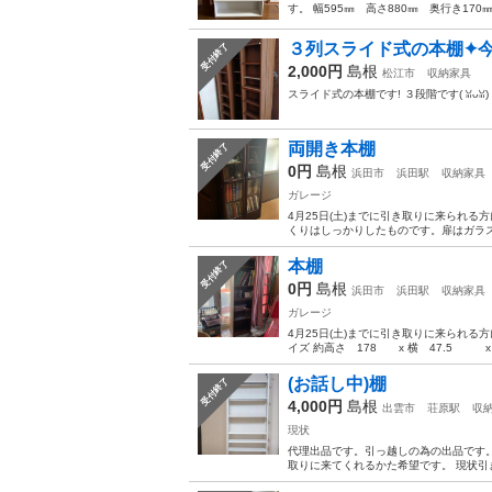
す。 幅595㎜ 高さ880㎜ 奥行き170
３列スライド式の本棚✦
受付終了
2,000円
島根
松江市
収納家具
スライド式の本棚です! ３段階です(⁠ ⁠ꈍ⁠ᴗ⁠ꈍ
両開き本棚
受付終了
0円
島根
浜田市
浜田駅
収納家具
ガレージ
4月25日(土)までに引き取りに来られる
くりはしっかりしたものです。扉はガラス
本棚
受付終了
0円
島根
浜田市
浜田駅
収納家具
ガレージ
4月25日(土)までに引き取りに来られる
イズ 約高さ 178 x 横 47.5 x 奥行
(お話し中)棚
受付終了
4,000円
島根
出雲市
荘原駅
収
現状
代理出品です。引っ越しの為の出品です。 幅
取りに来てくれるかた希望です。 現状引