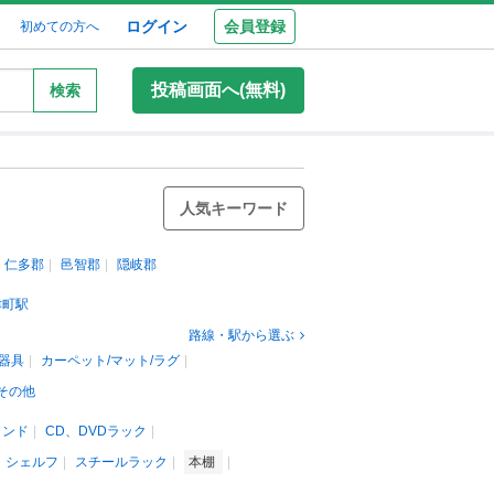
ログイン
会員登録
初めての方へ
投稿画面へ(無料)
検索
人気キーワード
仁多郡
邑智郡
隠岐郡
津町駅
路線・駅から選ぶ
器具
カーペット/マット/ラグ
その他
タンド
CD、DVDラック
、シェルフ
スチールラック
本棚