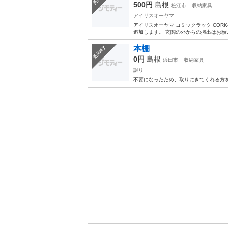
500円
島根
松江市
収納家具
アイリスオーヤマ
アイリスオーヤマ コミックラック CORK
追加します。 玄関の外からの搬出はお願い
本棚
受付終了
0円
島根
浜田市
収納家具
譲り
不要になったため、取りにきてくれる方