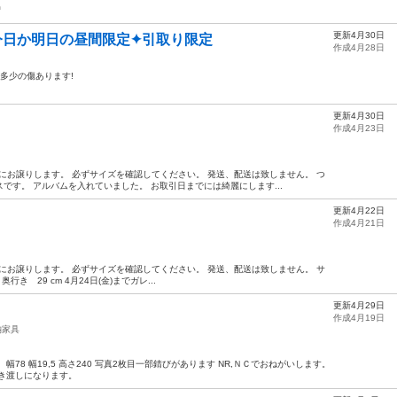
㎜
更新4月30日
今日か明日の昼間限定✦引取り限定
作成4月28日
⁠) 多少の傷あります!
更新4月30日
作成4月23日
方にお譲りします。 必ずサイズを確認してください。 発送、配送は致しません。 つ
です。 アルバムを入れていました。 お取引日までには綺麗にします...
更新4月22日
作成4月21日
方にお譲りします。 必ずサイズを確認してください。 発送、配送は致しません。 サ
き 29 cm 4月24日(金)までガレ...
更新4月29日
作成4月19日
納家具
78 幅19,5 高さ240 写真2枚目一部錆びがあります NR,ＮＣでおねがいします。
き渡しになります。