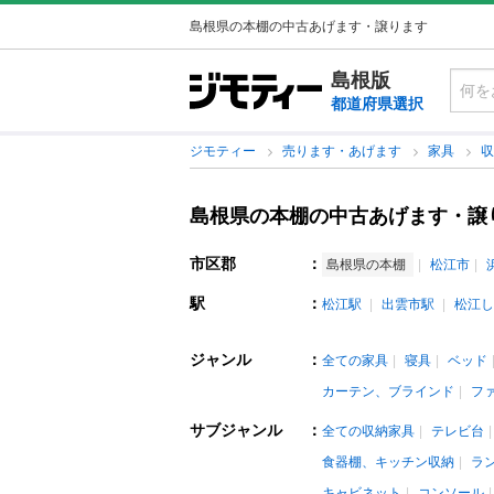
島根県の本棚の中古あげます・譲ります
島根版
都道府県選択
ジモティー
売ります・あげます
家具
島根県の本棚の中古あげます・譲
市区郡
：
島根県の本棚
松江市
駅
：
松江駅
出雲市駅
松江し
ジャンル
：
全ての家具
寝具
ベッド
カーテン、ブラインド
フ
サブジャンル
：
全ての収納家具
テレビ台
食器棚、キッチン収納
ラ
キャビネット
コンソール