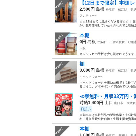
【12日まで限定】本棚 レ
受付終了
2,500円
島根
松江市
松江駅
収
アンティーク
☆☆12日までに連絡くださる方☆☆ 引
が、数年使用していたものなのでご理解ある方、
本棚
受付終了
0円
島根
仁多郡
出雲八代駅
収納
天板
オレンジ色の天板は少し剥がれそうです
棚
受付終了
3,000円
島根
松江市
松江駅
収
キャットウォーク
キャットウォークを兼ねた棚です 1番下
るように、ダボをボンドで留めてない箇
≪寮無料・月収33万円・
時給1,400円
山口
山口市
大歳駅
日払い
自動車向け車載部品の製造作業！未経験活
料！赴任旅費会社負担！生活支援物資事前対
本棚
受付終了
1,000円
島根
松江市
揖屋駅
収