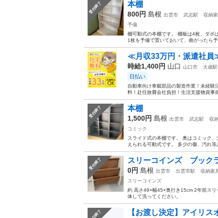
本棚
受付終了
800円
島根
出雲市
武志駅
収納家
予備
棚可動式の本棚です。 棚板は4枚、ダボ
1枚を予備で置いておいて、曲がったら予備
≪月収33万円・派遣社員
時給1,400円
山口
山口市
大歳駅
日払い
自動車向け車載部品の製造作業！未経験活
料！赴任旅費会社負担！生活支援物資事前対
本棚
受付終了
1,500円
島根
出雲市
武志駅
収
コミック
スライド式の本棚です。 奥はコミック、
えられる可動式です。 多少の傷、汚れ等
スリーコインズ ブック
受付終了
0円
島根
出雲市
出雲市駅
収納家
スリーコインズ
約 高さ49×幅45×奥行き15cm 2
体して洗ってください。
【お渡し決定】アイリスオ
受付終了