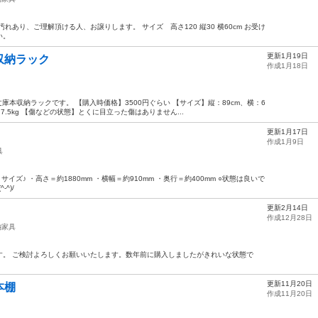
れあり、ご理解頂ける人、お譲りします。 サイズ 高さ120 縦30 横60cm お受け
い。
更新1月19日
収納ラック
作成1月18日
庫本収納ラックです。 【購入時価格】3500円ぐらい 【サイズ】縦：89cm、横：6
7.5kg 【傷などの状態】とくに目立った傷はありません...
更新1月17日
作成1月9日
具
○ サイズ♪ ・高さ＝約1880mm ・横幅＝約910mm ・奥行＝約400mm ○状態は良いで
^)/
更新2月14日
作成12月28日
納家具
す。 ご検討よろしくお願いいたします。数年前に購入しましたがきれいな状態で
更新11月20日
本棚
作成11月20日