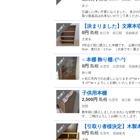
多少
引越しに伴い不要になりました。 多少の汚
取り後返品は出来ないのでご了承くださ
【決まりました】文庫本
受付終了
0円
島根
松江市
松江駅
収納家具
文庫本
3年ほど前に購入した本棚です。 山善の文
0cm、奥行き：17cm （大体です）重さ:
○ 本棚 飾り棚♪(^-^)
受付終了
0円
島根
出雲市
出雲市駅
収納家
飾り棚
○ 松江市内でのお渡しになります♪(^^)d 
す♪(^^)d ○ よろしくお願いいたします～♪(^-
子供用本棚
受付終了
2,500円
島根
出雲市
直江駅
収
状態
数年前に購入しましたがきれいな状態で
す。 ご検討よろしくお願いいたします。
【引取り者様決定】木製
受付終了
0円
島根
出雲市
収納家具
木製