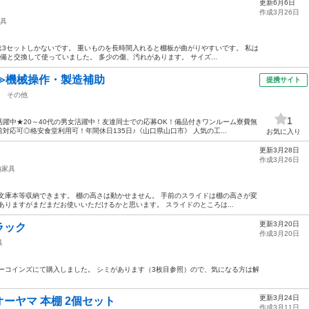
更新6月6日
作成3月26日
具
は3セットしかないです。 重いものを長時間入れると棚板が曲がりやすいです。 私は
と交換して使っていました。 多少の傷、汚れがあります。 サイズ...
≫機械操作・製造補助
提携サイト
その他
1
躍中★20～40代の男女活躍中！友達同士での応募OK！備品付きワンルーム寮費無
応可◎格安食堂利用可！年間休日135日♪《山口県山口市》 人気の工...
お気に入り
更新3月28日
作成3月26日
納家具
文庫本等収納できます。 棚の高さは動かせません。 手前のスライドは棚の高さが変
ありますがまだまだお使いいただけるかと思います。 スライドのところは...
更新3月20日
ラック
作成3月20日
具
年前スリーコインズにて購入しました。 シミがあります（3枚目参照）ので、気になる方は解
更新3月24日
ーヤマ 本棚 2個セット
作成3月11日