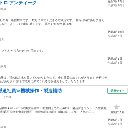
更新3月13日
トロ アンティーク
作成3月10日
納家具
越しの為、断捨離中です。 取りに来てくださる方限定です。 傷等は特にありません
よろしくお願い致します。 高さ178.5cm 幅 126...
更新3月15日
作成3月6日
家具
。 どちらか片方だけでも可能です。
更新3月1日
作成2月5日
納家具
の段は、猫の飲み水を置いていたりしたので、少し塗装のめくれがあります 分解でき
所があります 家まで取りに来てくれる方を優先させていただきます
派遣社員≫機械操作・製造補助
提携サイト
その他
1
躍中★20～40代の男女活躍中！友達同士での応募OK！備品付きワンルーム寮費無
応可◎格安食堂利用可！年間休日135日♪《山口県山口市》 人気の工...
お気に入り
更新5月9日
作成2月1日
納家具