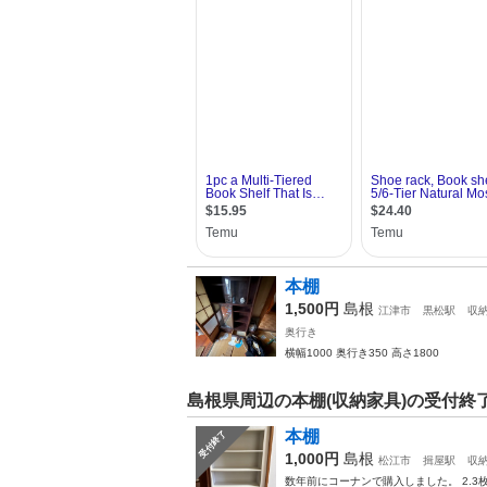
本棚
1,500円
島根
江津市
黒松駅
収
奥行き
横幅1000 奥行き350 高さ1800
島根県周辺の本棚(収納家具)の受付終
本棚
受付終了
1,000円
島根
松江市
揖屋駅
収
数年前にコーナンで購入しました。 2.