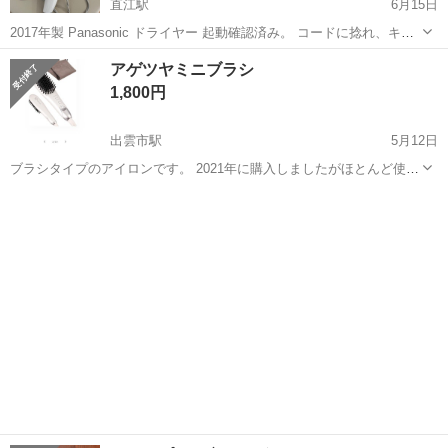
直江駅
6月15日
2017年製 Panasonic ドライヤー 起動確認済み。 コードに捻れ、キ
ズ、汚れあります。
島根
出雲市
直江駅
美容家電
ドライヤー
アゲツヤミニブラシ
1,800円
出雲市駅
5月12日
ブラシタイプのアイロンです。 2021年に購入しましたがほとんど使っ
てません。 動作確認済 ポーチはないです。 取引場所、取引日時はグ
島根
出雲市
出雲市駅
美容家電
場所
ッディ北部店（大津）平日15時以降または土日です。 ーお取引につい
てー ・お譲...