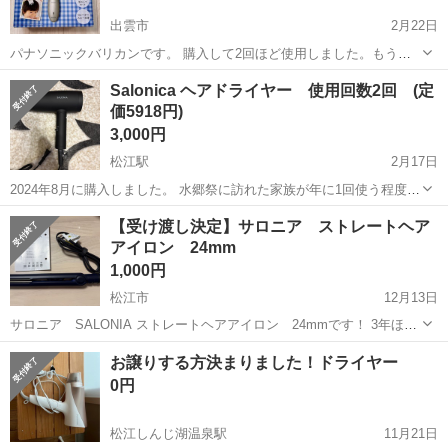
出雲市
2月22日
パナソニックバリカンです。 購入して2回ほど使用しました。もう使
わなくなったので出品します。購入時のものは全て揃っています。 使
島根
出雲市
美容家電
バリカン
Salonica ヘアドライヤー 使用回数2回 (定
用後洗浄しましたが、どうしても取れない髪の毛がついています。 宜
価5918円)
しくお願いします。
3,000円
松江駅
2月17日
2024年8月に購入しました。 水郷祭に訪れた家族が年に1回使う程度な
ので、使用回数は2回です。 製品情報は下記の通りです。色はブラッ
島根
松江市
松江駅
美容家電
ヘアドライヤー
【受け渡し決定】サロニア ストレートヘア
クです。 https://salonia.jp/product/hair/dryerbr...
アイロン 24mm
1,000円
松江市
12月13日
サロニア SALONIA ストレートヘアアイロン 24mmです！ 3年ほど
前に購入して、月3〜4くらいの頻度で使用していました！ 取扱説明書
島根
松江市
美容家電
サロニア
お譲りする方決まりました！ドライヤー
もあります！ 3枚目の写真はマックスの230℃で動作確認しています！
0円
松江しんじ湖温泉駅
11月21日