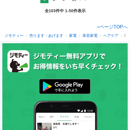
全103件中 1-50件表示
ページTOPへ
ジモティー
売ります・あげます
家電
美容家電
ヘアケア
島