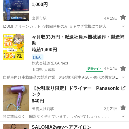
1,000円
出雲市駅
4月15日
IZUMI クリーンカット ☆数回使用のみ ☆ヤマダ電機にて購入
島根
出雲市
出雲市駅
美容家電
≪月収33万円・派遣社員≫機械操作・製造補
助
時給1,400円
日払い
株式会社BREXA Next
4月17日
提携サイト
山口県 大歳駅
自動車向け車載部品の製造作業！未経験活躍中★20～40代の男女活躍
中！友達同士での応募OK！備品付きワンルーム寮費無料！赴任旅費会
山口
山口市
大歳駅
その他
【お引取り限定】ドライヤー Panasonic ピ
社負担！生活支援物資事前対応可◎格安食堂利用可！年間休日135日
ンク
♪《山口県山口市》 人気の工...
640円
出雲大社前駅
3月21日
特に故障なく、問題なく使えています。 いかがでしょうか。
Panasonic ionity. EH5216P 受渡し場所 島根県出雲市付近 ･･･詳
島根
出雲市
出雲大社前駅
美容家電
Panasonic
SALONIA2wayヘアアイロン
細場所は、別途調整 受渡し日 土曜、日曜、祝日 ･･･詳細...