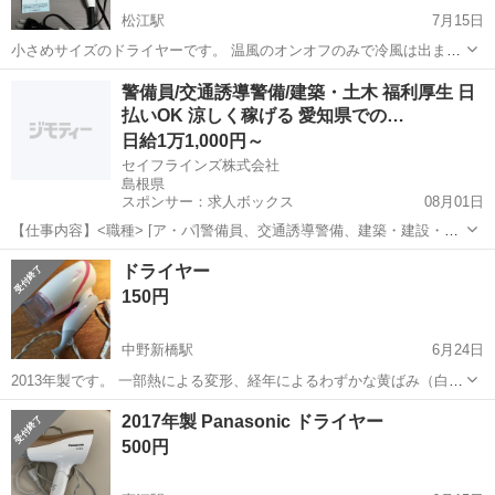
松江駅
7月15日
小さめサイズのドライヤーです。 温風のオンオフのみで冷風は出ませ
ん。 動作確認できています。 箱･説明書付き。 島根大学近辺でのお渡
島根
松江市
松江駅
美容家電
警備員/交通誘導警備/建築・土木 福利厚生 日
し希望です。 帰省の関係から7月いっぱいの出品になります。
払いOK 涼しく稼げる 愛知県での…
日給1万1,000円～
セイフラインズ株式会社
島根県
スポンサー：求人ボックス
08月01日
【仕事内容】<職種> [ア・パ]警備員、交通誘導警備、建築・建設・土
木作業 <雇用形態> アルバイト・パート <給与> [ア・パ]日給11,000円
アルバイト・パート
ドライヤー
～ 交通費:全額支給 日払い・週払い可 (希望者・規定あり) 隊員さんの
150円
大多数が...
中野新橋駅
6月24日
2013年製です。 一部熱による変形、経年によるわずかな黄ばみ（白い
部分）がありますが、使用可能です。 6月25日か26日に松江市南田町
島根
松江市
中野新橋駅
美容家電
ドライヤー
2017年製 Panasonic ドライヤー
で取引を希望します。
500円