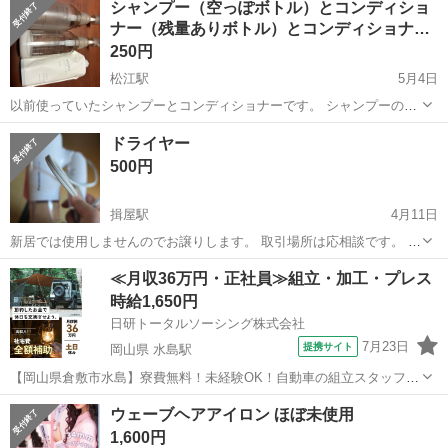
シャンプー（空っぽボトル）とコンディショ
ナー（残量ありボトル）とコンディショナ…
250円
松江駅
5月4日
以前使っていたシャンプーとコンディショナーです。 シャンプーのボ
トルは空っぽです。 コンディショナーは少し残っています。 詰替用は
島根
松江市
松江駅
美容家電
セット
ドライヤー
『うるおい』タイプです。
500円
揖屋駅
4月11日
新居では使用しませんのでお譲りします。 取引場所は応相談です。 14
日までに取引ができなければ処分します。
島根
安来市
揖屋駅
美容家電
ドライヤー
≪月収36万円・正社員≫組立・加工・プレス
時給1,650円
日研トータルソーシング株式会社
7月23日
提携サイト
岡山県 水島駅
【岡山県倉敷市水島】寮費無料！未経験OK！自動車の組立スタッフ
《お仕事No.NS0089》 お仕事について 車の組立作業です。専用レール
岡山
倉敷市
水島駅
その他
ウェーブヘアアイロン ほぼ未使用
に乗って流れてくる車の骨組みに、車内外の各部品・ハンドル・足回
1,600円
り・ドア・シートなどの各...