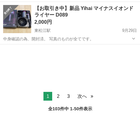
《お仕事No.NS0089》 お仕事について 車の組立作業です。専用レール
岡山
倉敷市
水島駅
その他
【お取引き中】新品 Yihai マイナスイオンド
に乗って流れてくる車の骨組みに、車内外の各部品・ハンドル・足回
ライヤー D089
り・ドア・シートなどの各...
2,000円
東松江駅
9月29日
中身確認の為、開封済。 写真のものが全てです。
島根
松江市
東松江駅
美容家電
ドライヤー
1
2
3
次へ
全103件中 1-50件表示