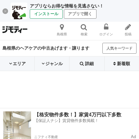
アプリならお得な情報を見逃さない！
インストール
アプリで開く
島根県
検索
ログイン
投稿
島根県のヘアケアの中古あげます・譲ります
人気キーワード
エリア
ジャンル
詳細
新着順
【格安物件多数！】家賃4万円以下多数
【保証人ナシ】賃貸物件多数掲載！
Ad
ニフティ不動産