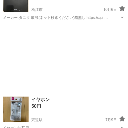
松江市
10月6日
メーカー:タニタ 取説(ネット検索ください)箱無し https://api-
img.tanita.co.jp/v=1666504242/files/user/support/manual/hd_series/hd
島根
松江市
美容家電
メーター
39...
イヤホン
50円
宍道駅
7月9日
イヤホン片耳用