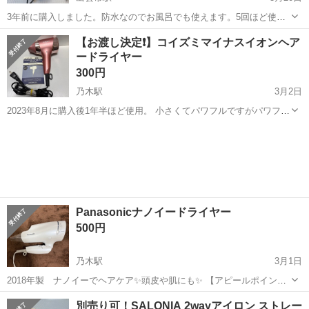
3年前に購入しました。防水なのでお風呂でも使えます。5回ほど使用
しましたが引っ越しのため出品します。動作確認済み
島根
出雲市
出雲市駅
美容家電
マイトレックス
【お渡し決定❗️】コイズミマイナスイオンヘア
ードライヤー
300円
乃木駅
3月2日
2023年8月に購入後1年半ほど使用。 小さくてパワフルですがパワフル
なことだけあって音も大きく感じます。 その後、別の物を購入したの
島根
松江市
乃木駅
美容家電
コイズミ
で自宅保管。 動作確認済み。 ホット、クールともに問題ありません。
中古品とご理解いた...
Panasonicナノイードライヤー
500円
乃木駅
3月1日
2018年製 ナノイーでヘアケア✨頭皮や肌にも✨ 【アピールポイン
ト】目立った傷、汚れなどはありません。 最近まで使用していまし
島根
松江市
乃木駅
美容家電
ナノイードライヤー
別売り可！SALONIA 2wayアイロン ストレー
た。コードがややねじれています。 【希望取引場所】松江市大庭 【希