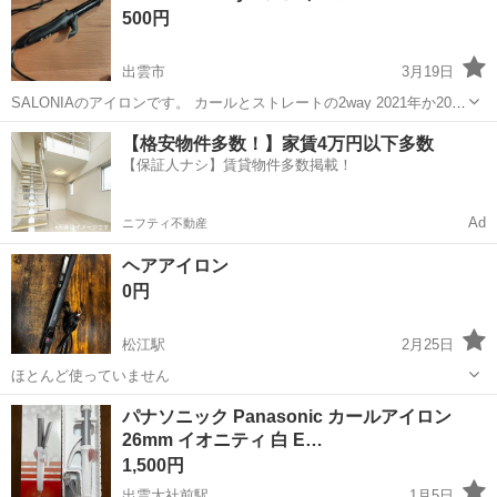
500円
出雲市
3月19日
SALONIAのアイロンです。 カールとストレートの2way 2021年か2022
年にドンキで購入しました! 買い替えのため出品します。 ゴムの部
島根
出雲市
美容家電
SALONIA
【格安物件多数！】家賃4万円以下多数
分、素材が劣化して汚くなっていて若干のベタつきもあります。 使用
【保証人ナシ】賃貸物件多数掲載！
する...
Ad
ニフティ不動産
ヘアアイロン
0円
松江駅
2月25日
ほとんど使っていません
島根
松江市
松江駅
美容家電
ヘアアイロン
パナソニック Panasonic カールアイロン
26mm イオニティ 白 E…
1,500円
出雲大社前駅
1月5日