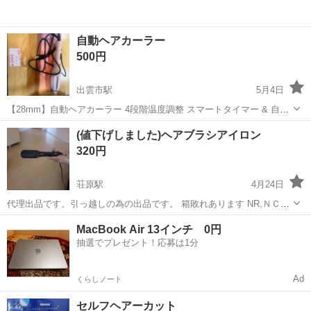
自動ヘアカーラー
500円
出雲市駅
5月4日
【28mm】自動ヘアカーラー 4段階温度調整 スマートタイマー & 自動
電源オフ機能付き、絡まり防止スタイリング 3度使用しました。
島根
出雲市
出雲市駅
美容家電
自動
(値下げしました)ヘアブラシアイロン
320円
荘原駅
4月24日
代理出品です。引っ越しの為の出品です。 箱敗れあります NR,ＮＣで
おねがいします。 取りに来てくれ方希望ですが小さいものなので持っ
島根
出雲市
荘原駅
美容家電
現状
MacBook Air 13インチ 0円
ていける所なら待ち合わせできます 現状引き渡しになります。
抽選でプレゼント！応募は1分
Ad
くらしノート
セルフヘアーカット