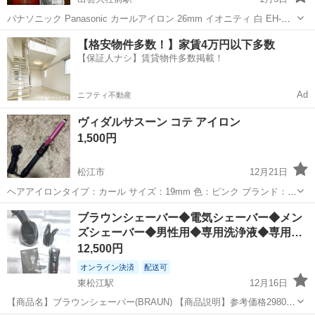
パナソニック Panasonic カールアイロン 26mm イオニティ 白 EH-
HT12-W。２年前くらいに母が購入しておりましたが、使い方を理解し
島根
出雲市
出雲大社前駅
美容家電
Panasonic
【格安物件多数！】家賃4万円以下多数
ておらず未使用のままでしたので出品しました。取りに来られる方で
【保証人ナシ】賃貸物件多数掲載！
お願いします。
Ad
ニフティ不動産
ヴィダルサスーン コテ アイロン
1,500円
松江市
12月21日
ヘアアイロンタイプ：カール サイズ：19mm 色：ピンク ブランド：ヴ
ィダルサスーン(Vidal Sassoon) 材質：セラミック 表面部分に一部、細
島根
松江市
美容家電
コテ
ブラウンシェーバー◆電気シェーバー◆メン
かなキズがあります。 ご了承いただける方へお譲りします。 【その
ズシェーバー◆男性用◆専用洗浄液◆専用…
他、...
12,500円
オンライン決済
配送可
東松江駅
12月16日
【商品名】ブラウンシェーバー(BRAUN) 【商品説明】参考価格29800