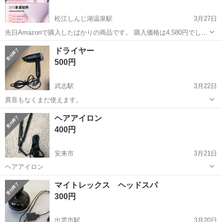
松江しんじ湖温泉駅
3月27日
先日Amazonで購入したばかりの商品です。 購入価格は4,580円でし
た。 使用予定でしたが配達が間に合わず、結局使用していません。 通
島根
松江市
松江しんじ湖温泉駅
美容家電
ドライヤー
電確認のため一度箱から出し、その後すぐに戻しているため、ほぼ未
ヘアアイロン
500円
使用の状態です。 ご...
武志駅
3月22日
異音もなくまだ使えます。
島根
出雲市
武志駅
美容家電
ドライヤー
ヘアアイロン
400円
安来市
3月21日
ヘアアイロン
島根
安来市
美容家電
ヘアアイロン
マイトレックス ヘッドスパ
300円
出雲市駅
3月20日