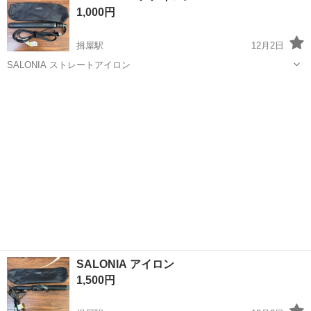
1,000円
♪《山口県山口市》 人気の工...
揖屋駅
12月2日
SALONIA ストレートアイロン
島根
松江市
揖屋駅
美容家電
SALONIA
SALONIA アイロン
1,500円