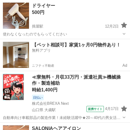
円・専用洗浄液・専用カートリッジ3個セット(5000円相当)・合計金額
島根
松江市
東松江駅
美容家電
シェーバー
ドライヤー
34800円・ブラウンシェーバー・電気シェーバー・メンズシェーバー・
500円
男性用・電...
揖屋駅
12月2日
使わなくなったのでもらってください
島根
松江市
揖屋駅
美容家電
ドライヤー
【ペット相談可】家賃1ヶ月0円物件あり！
無料アプリ
Ad
ニフティ不動産
≪寮無料・月収33万円・派遣社員≫機械操
作・製造補助
時給1,400円
日払い
株式会社BREXA Next
4月17日
提携サイト
山口県 大歳駅
自動車向け車載部品の製造作業！未経験活躍中★20～40代の男女活躍
中！友達同士での応募OK！備品付きワンルーム寮費無料！赴任旅費会
山口
山口市
大歳駅
その他
SALONIAヘアアイロン
社負担！生活支援物資事前対応可◎格安食堂利用可！年間休日135日