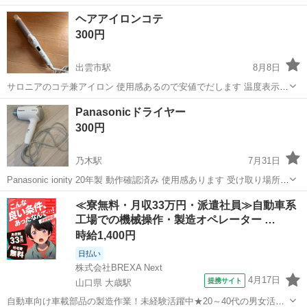
ートアレンジに便利です。 よろしくお願いします🍀.*
島根
松江市
東松江駅
美容家電
ヘアアイロン
ヘアアイロンコテ
300円
出雲市駅
8月8日
サロニアのコテ兼アイロン 使用感あるので安値でだします 温度表示が
一部されないですが使用には問題ないとおもいます！
島根
出雲市
出雲市駅
美容家電
サロニア
Panasonicドライヤー
300円
乃木駅
7月31日
Panasonic ionity 20年製 動作確認済み 使用感あります 受け取り場所や
日時ご相談ください。
島根
松江市
乃木駅
美容家電
Panasonic
≪寮無料・月収33万円・派遣社員≫自動車系
工場での機械操作・製造オペレーター …
時給1,400円
日払い
株式会社BREXA Next
4月17日
提携サイト
山口県 大歳駅
自動車向け車載部品の製造作業！未経験活躍中★20～40代の男女活躍