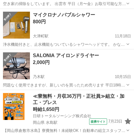
空き家の掃除をしています。 出雲市 平日（月〜金）お取引可能な方お
願いします。 土日祝日✖️
島根
松江市
松江しんじ湖温泉駅
美容家電
ドライヤー
マイクロナノバブルシャワー
800円
大津町駅
11月18日
浄水機能付きと、止水機能もついているシャワーヘッドです。 かなり
節水できると思いますが、我が家の湯沸かし器には合いませんでし
島根
出雲市
大津町駅
美容家電
湯沸かし器
SALONIA アイロンドライヤー
た。 2日間使用です。
2,000円
乃木駅
10月15日
問題なく使用できますが、新しいのを買ったため売ります 平日18時間
以降であれば場所にもよりますが、お渡しもできます
島根
松江市
乃木駅
美容家電
SALONIA
≪寮無料・月収36万円・正社員≫組立・加
工・プレス
時給1,650円
日研トータルソーシング株式会社
7月23日
提携サイト
岡山県 水島駅
【岡山県倉敷市水島】寮費無料！未経験OK！自動車の組立スタッフ