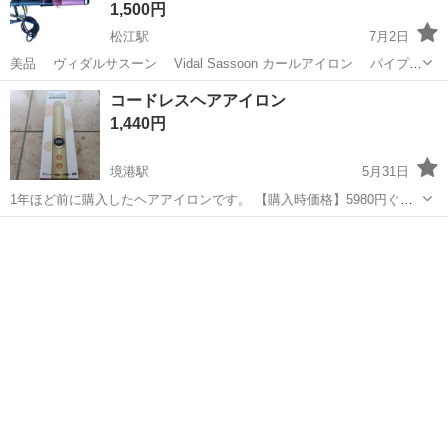
1,500円
松江駅
7月2日
美品 ヴィダルサスーン Vidal Sassoon カールアイロン パイプ径
32mm 以前購入しましたが、数回使用のみで ほとんど使用せずに自宅
島根
松江市
松江駅
美容家電
パイプ
コードレスヘアアイロン
保管しておりました。 よければどうぞ。 他にもレディース用品出品し
1,440円
ていま...
境港駅
5月31日
1年ほど前に購入したヘアアイロンです。 【購入時価格】5980円ぐら
い 【傷などの状態】とくに目立った傷はありません。又余り使用して
島根
松江市
境港駅
美容家電
ヘアアイロン
ません。 【アピールポイント】状態はいいのでまだまだ使えます！
【希望取引場所】相談 【希...