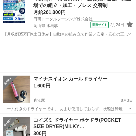
場での組立・加工・プレス 交替制
ット...
月給261,000円
日研トータルソーシング株式会社
7月24日
提携サイト
岡山県 水島駅
【月収例35万円×土日休み】自動車の組み立て作業／安定・安心の正社
員 自動車の組立作業 各生産ラインには最新鋭のロボットが導入されて
岡山
倉敷市
水島駅
その他
います。 専用レールに乗って流れてくる車の骨組みに、社内外の各部
品・ハンドル・足回り・ドア...
マイナスイオン カールドライヤー
1,600円
直江駅
8月3日
コーム付きのドライヤーです。 あまり使用しておらず、状態は綺麗だ
と思います。
島根
出雲市
直江駅
美容家電
カールドライヤー
コイズミ ドライヤー ポケドラ(POCKET
SIZE DRYER)MILKY…
300円