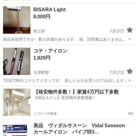
BISARA Light
8,000円
松江駅
7月27日
新品未使用ですが、数カ所傷があります。 箱、説明書はありません。
島根
松江市
松江駅
美容家電
コテ・アイロン
1,920円
大津町駅
7月17日
TESCOMのコテとアイロンです。 新しいものを買うので出品します。
26日に引っ越しするため、それまでにお取り引きできる方でお願いし
島根
出雲市
大津町駅
美容家電
コテ
【格安物件多数！】家賃4万円以下多数
ます。 コテのみ・ヘアアイロンのみのお取り引きも可能です！
【保証人ナシ】賃貸物件多数掲載！
Ad
ニフティ不動産
美品 ヴィダルサスーン Vidal Sassoon
カールアイロン パイプ径3…