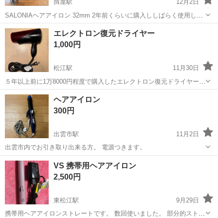
揖屋駅
12月2日
SALONIAヘアアイロン 32mm 2年前くらいに購入ししばらく使用して
いました
島根
松江市
揖屋駅
美容家電
SALONIA
エレクトロン復元ドライヤー
1,000円
松江駅
11月30日
５年以上前に1万8000円程度で購入したエレクトロン復元ドライヤーで
す。髪を乾かすのに問題はありませんが、プラスチックの経年劣化で
島根
松江市
松江駅
美容家電
ドライヤー
ヘアアイロン
ベタつきがあります。それでも宜しければご連絡お待ちしていますm(_
300円
_)m
出雲市駅
11月2日
出雲市内でお引き取り出来る方。 電源つきます。
島根
出雲市
出雲市駅
美容家電
ヘアアイロン
VS 携帯用ヘアアイロン
2,500円
東松江駅
9月29日
携帯用ヘアアイロンストレートです。 数回使いました。 部分的ストレ