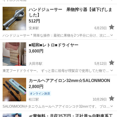
島根
松江市
宍道駅
美容家電
イヤホン
ハンドジューサー 果物搾り器【値下げしま
した】
512円
安来駅
6月23日
ハンドジューサー * 簡単な操作：最初に果物を2つ半分に分け、次に半
分をジューサーに入れ、ハンドルを押すだけ * 安全で高齢者や子供も
島根
安来市
安来駅
美容家電
ジューサー
■昭和■レトロ■ドライヤー
簡単に使える * サイズ(約):幅12.5×奥行30×高さ12cm ほぼ未使用に近
3,600円
いと...
大田市駅
5月12日
東芝フードドライヤー。 ずっと昔に祖母が理髪店で使用してた物で
す。 電源を入れて風が出るのは確認しました。 インテリアにでも使っ
島根
大田市
大田市駅
美容家電
ドライヤー
カールヘアアイロン32mm☆SALONMOON
ていただける方、 よろしくお願いしますm(_ _)m できれは大田市山口
2,800円
町まで引取りをお願いします。
オンライン決済
松江駅
10月29日
SALONMOONチタニウムカールヘアアイロンコテ32mmです。 プロ仕
様 デジタル液晶温度表示 誤動作防止溝 耐熱シリコンケース付き(未使
島根
松江市
松江駅
美容家電
ヘアアイロン
≪寮無料・月収35万円・正社員≫自動車系工
用) 温度調節80～220℃ 1回だけ使用しました。 直接のお取引のみ。 ネ