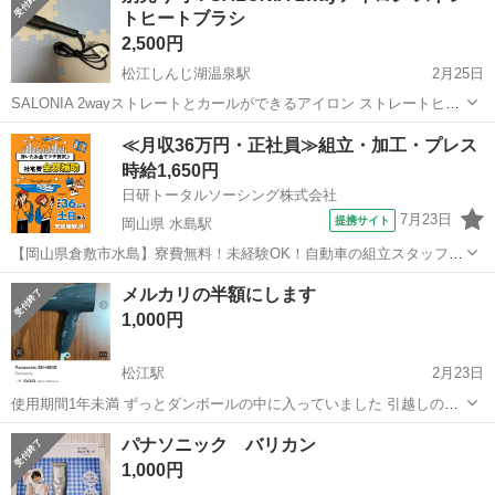
トヒートブラシ
望取引日時】土日 上記の条...
2,500円
松江しんじ湖温泉駅
2月25日
SALONIA 2wayストレートとカールができるアイロン ストレートヒー
トブラシ 動作確認済みです！ 2wayの方は箱ありますが破けてます💦
島根
松江市
松江しんじ湖温泉駅
美容家電
SALONIA
≪月収36万円・正社員≫組立・加工・プレス
1つずつの場合は どちらも1250円です
時給1,650円
日研トータルソーシング株式会社
7月23日
提携サイト
岡山県 水島駅
【岡山県倉敷市水島】寮費無料！未経験OK！自動車の組立スタッフ
《お仕事No.NS0089》 お仕事について 車の組立作業です。専用レール
岡山
倉敷市
水島駅
その他
メルカリの半額にします
に乗って流れてくる車の骨組みに、車内外の各部品・ハンドル・足回
1,000円
り・ドア・シートなどの各...
松江駅
2月23日
使用期間1年未満 ずっとダンボールの中に入っていました 引越しの
為、今月中のお話希望 引渡しは3/3まで
島根
松江市
松江駅
美容家電
メルカリ
パナソニック バリカン
1,000円