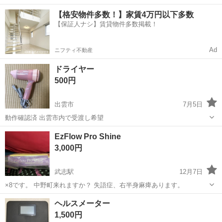
中！友達同士での応募OK！備品付きワンルーム寮費無料！赴任旅費会
山口
山口市
大歳駅
その他
【格安物件多数！】家賃4万円以下多数
社負担！生活支援物資事前対応可◎格安食堂利用可！年間休日135日
【保証人ナシ】賃貸物件多数掲載！
♪《山口県山口市》 人気の工...
Ad
ニフティ不動産
ドライヤー
500円
出雲市
7月5日
動作確認済 出雲市内で受渡し希望
島根
出雲市
美容家電
ドライヤー
EzFlow Pro Shine
3,000円
武志駅
12月7日
×8です。 中野町来れますか？ 失語症、右半身麻痺あります。
島根
出雲市
武志駅
美容家電
Pro
ヘルスメーター
1,500円