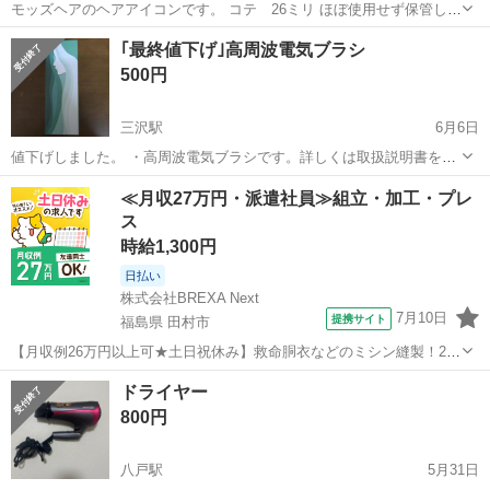
モッズヘアのヘアアイコンです。 コテ 26ミリ ほぼ使用せず保管して
いました。
青森
八戸市
八戸駅
美容家電
｢最終値下げ｣高周波電気ブラシ
500円
三沢駅
6月6日
値下げしました。 ・高周波電気ブラシです。詳しくは取扱説明書をご
覧ください。 ・2回ほど頭皮に使用しました。 ・電気の力で頭皮の引
青森
三沢市
三沢駅
美容家電
≪月収27万円・派遣社員≫組立・加工・プレ
き締め、頭皮の健康を保てます。 ・アルコール消毒をしてお渡ししま
ス
す。
時給1,300円
日払い
株式会社BREXA Next
7月10日
提携サイト
福島県 田村市
【月収例26万円以上可★土日祝休み】救命胴衣などのミシン縫製！20
代～50代の男女大活躍中★日払い制度あり！マイカー通勤OK＆無料駐
福島
田村市
その他
ドライヤー
車場完備！食堂利用可★交通費支給◎《福島県田村市》 人気の工場の
800円
お仕事 ◇救命胴衣などのミ...
八戸駅
5月31日