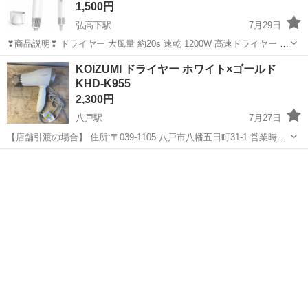
1,500円
弘高下駅
7月29日
❣商品説明❣ ドライヤー 大風量 約20s 速乾 1200W 高速ドライヤー 高
耐久ブラシレスモーター搭載 4段階温度調節&3段階風量 ワンタッチで
青森
弘前市
弘高下駅
美容家電
KOIZUMI ドライヤー ホワイト×ゴールド
冷風へ瞬時に切り替え 低温速乾 NTC温度制御 過熱防止 軽量 コンパ
KHD-K955
ク...
2,300円
八戸駅
7月27日
【店舗引渡の場合】 住所:〒039-1105 八戸市八幡五日町31-1 営業時
間:9時〜17時 定休日:水曜日・その他不定休もあり ※商品はすべて店
青森
八戸市
八戸駅
美容家電
KOIZUMI
頭販売もしております。 お取引メッセージ中のやり取りであっても ご
来店購...