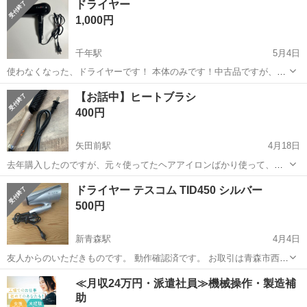
ドライヤー
◎ 現物そのままのお渡しとなります。 弘前市内希望です。 郵送の場
1,000円
合別途送料プ...
千年駅
5月4日
使わなくなった、ドライヤーです！ 本体のみです！中古品ですが、作
動確認済みです！
青森
弘前市
千年駅
美容家電
ドライヤー
【お話中】ヒートブラシ
400円
矢田前駅
4月18日
去年購入したのですが、元々使ってたヘアアイロンばかり使って、結
局一度も使わずに置いてあるだけでした。
青森
青森市
矢田前駅
美容家電
ヒートブラシ
ドライヤー テスコム TID450 シルバー
500円
新青森駅
4月4日
友人からのいただきものです。 動作確認済です。 お取引は青森市西側
でお願いいたします。 不定期で弘前市方面の実家に参ります。 タイミ
青森
青森市
新青森駅
美容家電
テスコム
≪月収24万円・派遣社員≫機械操作・製造補
ングが合いましたら、国道７号線沿いのセブンイレブン藤崎豊岡店の
助
駐車場でもお取引可能です。...