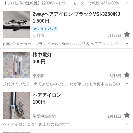
【プロ仕様の速乾性】1200Wハイパワーモーターで乾燥時間を60%短
縮 MADELINEspヘアドライヤーは、1200Wハイパワーモーター、
青森
弘前市
弘高下駅
美容家電
ヘアドライヤー
2wayヘアアイロン ブラックVSI-3250/KJ
110,000回転のBLDCモーター、そして1.8m/分の高風量を搭載し、わず
1,500円
か30...
オンライン決済
弘前市
3月22日
内容 ◇メーカー・ブランド Vidal Sassoon ◇品名 ヘアアイロン ◇型
番 VSI-325/KJ ◇詳細 動作確認済み。 現金でのお支払いも可能です。
青森
弘前市
美容家電
ヘアアイロン
懐中電灯
配送も可能ですので、お気軽にご相談ください。 ...
300円
東京駅
3月5日
片付けていたら、出てきたものです。 わが家にはもう何本もあるの
で、お譲りします。 見ての通り、未使用品です。 電池も入ってます
青森
弘前市
東京駅
美容家電
懐中電灯
ヘアアイロン
が、開封してないので、使用期限がわかりません。 受け渡しは平日の
100円
３時以降か土曜日の午前中に...
聖愛中高前駅
2月11日
ヘアアイロン １０年以上前のものです。
青森
弘前市
聖愛中高前駅
美容家電
ヘアアイロン