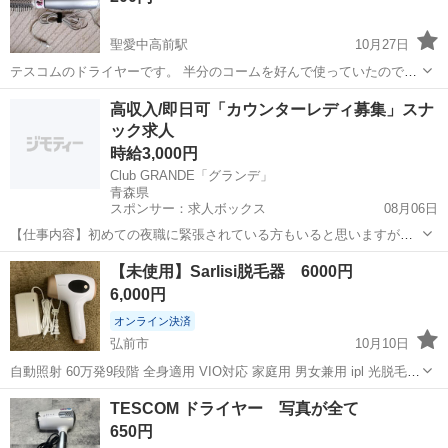
聖愛中高前駅
10月27日
テスコムのドライヤーです。 半分のコームを好んで使っていたので、
こちらはきれいな状態です。
青森
弘前市
聖愛中高前駅
美容家電
ドライヤー
高収入/即日可「カウンターレディ募集」スナ
ック求人
時給3,000円
Club GRANDE「グランデ」
青森県
スポンサー：求人ボックス
08月06日
【仕事内容】初めての夜職に緊張されている方もいると思いますが
「Club GRANDE「グランデ」」のお仕事は至ってシンプルです! お客
アルバイト・パート
【未使用】Sarlisi脱毛器 6000円
様と楽しくお喋り お客様のドリンクを作ってご提供 ⇒基本上記の業務
6,000円
だけ もちろんスタッフがイチ...
オンライン決済
弘前市
10月10日
自動照射 60万発9段階 全身適用 VIO対応 家庭用 男女兼用 ipl 光脱毛器
髭 Amazonで9000円ほどで購入したのですが、めんどくさがり屋の私
青森
弘前市
美容家電
Amazon
TESCOM ドライヤー 写真が全て
は1度も使うことがなく部屋の隅にずっと置いてありました。
650円