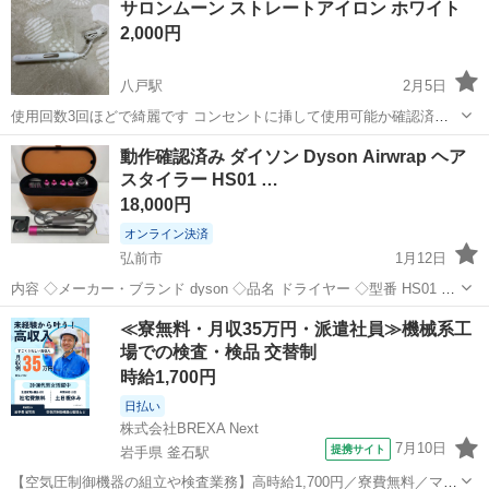
サロンムーン ストレートアイロン ホワイト
2,000円
八戸駅
2月5日
使用回数3回ほどで綺麗です コンセントに挿して使用可能か確認済み○
早い方優先でお願いします
青森
八戸市
八戸駅
美容家電
サロン
動作確認済み ダイソン Dyson Airwrap ヘア
スタイラー HS01 …
18,000円
オンライン決済
弘前市
1月12日
内容 ◇メーカー・ブランド dyson ◇品名 ドライヤー ◇型番 HS01 ◇
詳細 動作確認済みです。 現金でのお支払いも可能です。 配送も可能
青森
弘前市
美容家電
ダイソン
≪寮無料・月収35万円・派遣社員≫機械系工
ですので、お気軽にご相談ください。 全て早いもの勝ちとなりま
場での検査・検品 交替制
す。...
時給1,700円
日払い
株式会社BREXA Next
7月10日
提携サイト
岩手県 釜石駅
【空気圧制御機器の組立や検査業務】高時給1,700円／寮費無料／マイ