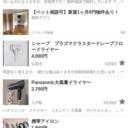
古いものになりますが、未使用です！ 動作確認で開封しています アイ
ロン経32mm 立ち上がり約1分(90℃) 温度切り替え90 120 140℃ 毛先ま
青森
南津軽郡
北常盤駅
美容家電
スチーム
【ペット相談可】家賃1ヶ月0円物件あり！
で潤うマイナスイオン しっかりクセづけ スチーム機能 説明書ありま
無料アプリ
す ...
Ad
ニフティ不動産
シャープ プラズマクラスタードレープフロ
ードライヤー
4,000円
弘前市
6月9日
問題なく使えます。 細かな傷はありますが比較的綺麗だと思います。
平日の9時から18時頃の間で安原近辺でのお取引を希望します。 購入
青森
弘前市
美容家電
シャープ
Panasonic大風量ドライヤー
ご希望の際は、ご希望の日時を合わせてお問合せいただけると助かり
2,700円
ます。 よろしくお願いいた...
八戸駅
4月28日
パナソニック ドライヤー イオニティ 大風量 マイナスイオン
1.9m3/min
青森
八戸市
八戸駅
美容家電
ドライヤー
携帯アイロン
1,800円