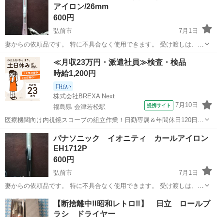
アイロン/26mm
600円
弘前市
7月1日
妻からの依頼品です。 特に不具合なく使用できます。 受け渡しは、原
則土日祝日ならば日中から夜まで対応できます。 場所は、弘前市石渡
青森
弘前市
美容家電
スチーム
≪月収23万円・派遣社員≫検査・検品
の薬王堂駐車場でお願いします。 （商品説明） バレルにクシが付いた
時給1,200円
マイナスイオンスチームアイ...
日払い
株式会社BREXA Next
7月10日
提携サイト
福島県 会津若松駅
医療機関向け内視鏡スコープの組立作業！日勤専属＆年間休日120日
★◎20代～40代の男女活躍中！送迎あり！マイカー通勤OK◎無料駐車
福島
会津若松市
会津若松駅
その他
パナソニック イオニティ カールアイロン
場あり★日払いあり◎空調完備で快適作業！《福島県会津若松市》 人
EH1712P
気の工場のお仕事 ◇医療機...
600円
弘前市
7月1日
妻からの依頼品です。 特に不具合なく使用できます。 受け渡しは、原
則土日祝日ならば日中から夜まで対応できます。 場所は、弘前市石渡
青森
弘前市
美容家電
パナソニック
【断捨離中‼️昭和レトロ‼️】 日立 ロールブ
の薬王堂駐車場でお願いします。 （商品説明） Wマイナスイオンで髪
ラシ ドライヤー
にやさしく、ツヤツヤ巻き髪...