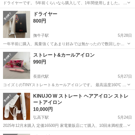
ドライヤーです。 5年前くらいなら購入して、1年間使用しました。 そ
の後自宅保管していました。 動作確認済みです。 温風、冷風、風力が
青森
八戸市
八戸駅
美容家電
ドライヤー
調整可能です。
800円
撫牛子駅
5月28日
一年半前に購入、風量強くてあまり好みでは無かったので数回しか使
用していません> <
青森
弘前市
撫牛子駅
美容家電
ドライヤー
ストレート&カールアイロン
990円
長苗代駅
5月27日
コイズミのTINYストレート＆カールアイロンです。 最高温度160℃ 海
外使用もOK 手のひらにのるちぃサイズなので携帯にも便利です。 3度
青森
八戸市
長苗代駅
美容家電
コイズミ
KINUJO W ストレート ヘアアイロン ストレ
の使用。 その後自宅保管しておりました。 どなたか必要な方へ。
ートアイロン
10,000円
弘高下駅
5月24日
2025年12月末購入 定価16500円 家電量販店にて購入、10回未満程度使
用しました 説明書、保護ケースあり 外箱、保証書なし 動作確認済み
青森
弘前市
弘高下駅
美容家電
KINUJO