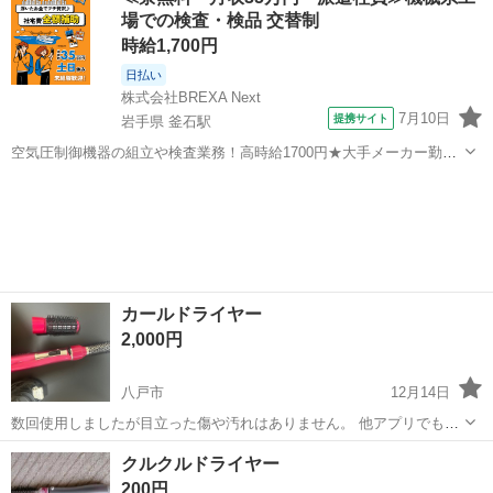
ん。 トラブルを避けたいためプロフを見てください。
場での検査・検品 交替制
時給1,700円
日払い
株式会社BREXA Next
7月10日
提携サイト
岩手県 釜石駅
空気圧制御機器の組立や検査業務！高時給1700円★大手メーカー勤
務！嬉しい寮費無料！ワンルーム寮完備★マイカー通勤OK＆工場敷地
岩手
釜石市
釜石駅
その他
内に無料駐車場あり★！《岩手県釜石市》 人気の工場のお仕事 ◇空気
圧制御機器（シリンダ、バルブ...
カールドライヤー
2,000円
八戸市
12月14日
数回使用しましたが目立った傷や汚れはありません。 他アプリでも出
品しているため、やり取り途中でもその他のアプリで購入が決まった
青森
八戸市
美容家電
カールドライヤー
クルクルドライヤー
場合そちらを優先します。
200円