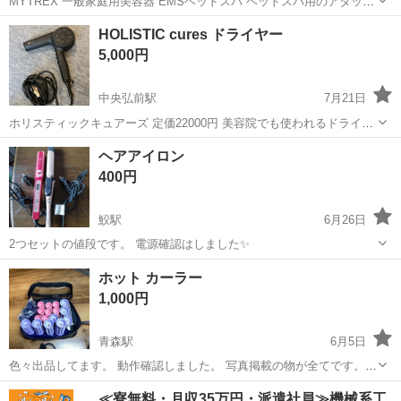
MYTREX 一般家庭用美容器 EMSヘッドスパ ヘッドスパ用のアタッチ
メントは 使用していましたが顔用は未使用です。 本体水垢ありますが
青森
弘前市
中央弘前駅
美容家電
MYTREX
HOLISTIC cures ドライヤー
動作に不具合なく、 しっかりと使用できます。 説明書、未使用ブラ
5,000円
シ、充電器あり...
中央弘前駅
7月21日
ホリスティックキュアーズ 定価22000円 美容院でも使われるドライヤ
ーです。 風量が強く、早く乾きます。 中古品、付属のノズルなし
青森
弘前市
中央弘前駅
美容家電
ドライヤー
ヘアアイロン
400円
鮫駅
6月26日
2つセットの値段です。 電源確認はしました✨
青森
八戸市
鮫駅
美容家電
ヘアアイロン
ホット カーラー
1,000円
青森駅
6月5日
色々出品してます。 動作確認しました。 写真掲載の物が全てです。
仕事の都合上返信遅れる事もあります。 クレーム等一切受け付けませ
青森
青森市
青森駅
美容家電
トラブル
≪寮無料・月収35万円・派遣社員≫機械系工