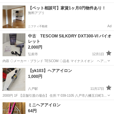
カー通勤OK＆工場敷地内に無料駐車場あり 人気の工場のお仕事 ◇空
岩手
釜石市
釜石駅
その他
【ペット相談可】家賃1ヶ月0円物件あり！
気圧制御機器（シリンダ、バルブ等）の製造・組立、検査、梱包、入
無料アプリ
出荷業務◇ ＊大手メーカー...
Ad
ニフティ不動産
中古 TESCOM SILKDRY DXT300-VI バイオ
レット
2,000円
弘前市
12月1日
内容 ◇メーカー・ブランド TESCOM ◇品名 マイナスイオン ヘアド
ライヤー ◇型番 DXT300-VI ◇詳細 動作確認済み。 現金でのお支払い
青森
弘前市
美容家電
バイオレット
【yk103】ヘアアイロン
も可能です。 配送も可能ですので、お気軽にご相談ください。 ...
1,000円
八戸駅
11月17日
2000円 1F 【店舗引渡の場合】 住所:〒039-1105 八戸市八幡五日町31-
1 営業時間:9時〜17時 定休日:水曜日・その他不定休もあり ※商品はす
青森
八戸市
八戸駅
美容家電
コテ
ミニヘアアイロン
べて店頭販売もしております。 お取引メッセージ中のやり取...
64円