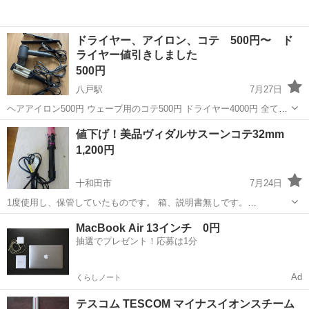
ドライヤー、アイロン、コテ 500円〜 ド
ライヤー値引きしました
500円
八戸駅
7月27日
ヘアアイロン500円 ウェーブ用のコテ500円 ドライヤー4000円 全てま
とめて購入で4000円 ドライヤーは2024年購入で毎日使用していました
青森
八戸市
八戸駅
美容家電
コテ
値下げ！美品ヴィダルサスーンコテ32mm
が1年ちょっとの使用です！ネットで1万円ほどで購入しました。 アイ
1,200円
ロ...
十和田市
7月24日
1度使用し、保管していたものです。 箱、説明書無しです。
MAX180°C、温まる迄はおよそ30秒位です。普段ストレートアイロン
青森
十和田市
美容家電
MacBook Air 13インチ 0円
に慣れているせいか、こちらを使用するにあたって不慣れで微妙だっ
抽選でプレゼント！応募は1分
た為出品いたします。 受渡し予定のお...
Ad
くらしノート
テスコム TESCOM マイナスイオンスチーム