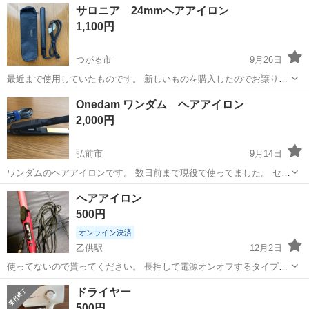
福島
会津若松市
会津若松駅
その他
サロニア 24mmヘアアイロン
場あり★日払いあり◎空調完備で快適作業！《福島県会津若松市》 人
1,100円
気の工場のお仕事 ◇医療機...
つがる市
9月26日
最近まで使用していたものです。 新しいものを購入したのでお譲りし
ます。
青森
つがる市
美容家電
サロニア
Onedam ワンダム ヘアアイロン
2,000円
弘前市
9月14日
ワンダムのヘアアイロンです。 数日前まで現役で使ってました。 セッ
トする時間も無くなってきたので手放そうと思い出品します。 使用感
青森
弘前市
美容家電
ヘアアイロン
ヘアアイロン
はありますが、まだまだ使えます。 参考価格:Amazonにて9800円
500円
オンライン決済
乙供駅
12月2日
使ってないので貰ってください。 長押しで電源オンオフするタイプで
す。 全然壊れてないで使えます。 箱は無いです。
青森
上北郡
乙供駅
美容家電
ヘアアイロン
ドライヤー
500円