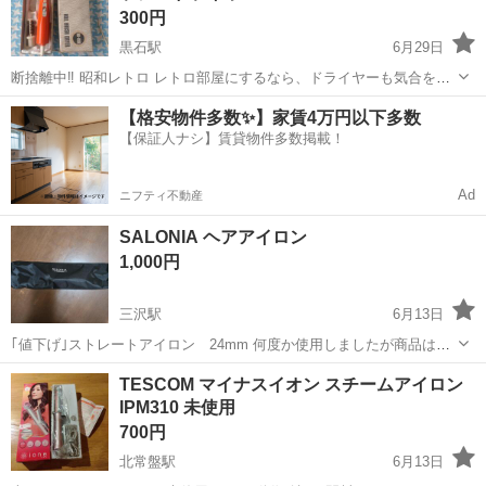
300円
黒石駅
6月29日
断捨離中‼️ 昭和レトロ レトロ部屋にするなら、ドライヤーも気合を入
れて🤭
青森
黒石市
黒石駅
美容家電
レトロ
【格安物件多数✨】家賃4万円以下多数
【保証人ナシ】賃貸物件多数掲載！
Ad
ニフティ不動産
SALONIA ヘアアイロン
1,000円
三沢駅
6月13日
｢値下げ｣ストレートアイロン 24mm 何度か使用しましたが商品は綺
麗です。
青森
三沢市
三沢駅
美容家電
TESCOM マイナスイオン スチームアイロン
IPM310 未使用
700円
北常盤駅
6月13日