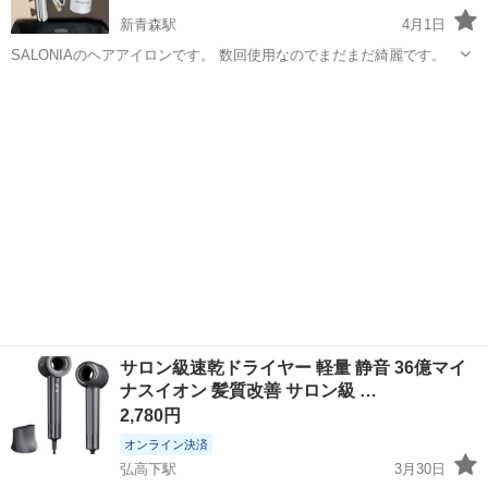
新青森駅
4月1日
SALONIAのヘアアイロンです。 数回使用なのでまだまだ綺麗です。
青森
青森市
新青森駅
美容家電
ヘアアイロン
サロン級速乾ドライヤー 軽量 静音 36億マイ
ナスイオン 髪質改善 サロン級 …
2,780円
オンライン決済
弘高下駅
3月30日