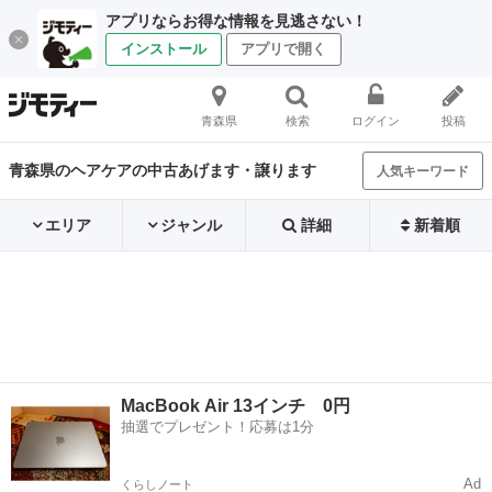
アプリならお得な情報を見逃さない！
インストール
アプリで開く
青森県
検索
ログイン
投稿
青森県のヘアケアの中古あげます・譲ります
人気キーワード
エリア
ジャンル
詳細
新着順
MacBook Air 13インチ 0円
抽選でプレゼント！応募は1分
Ad
くらしノート