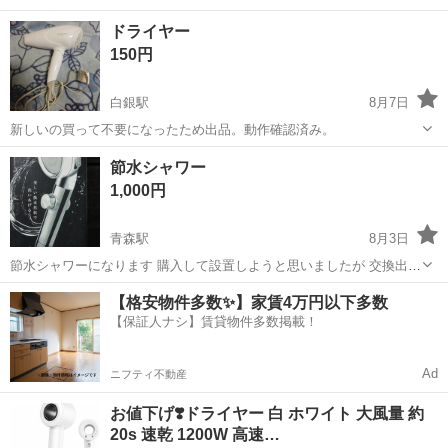
ドライヤー
150円
白銀駅
8月7日
新しいの買って不要になったため出品。動作確認済み。
青森
八戸市
白銀駅
美容家電
節水シャワー
1,000円
青森駅
8月3日
節水シャワーになります 購入して設置しようと思いましたが 交換出来
ないタイプでしたので必要な方にお譲りしたいと思います 一度開封し
青森
青森市
青森駅
美容家電
取り付け
【格安物件多数✨】家賃4万円以下多数
て水洗いしてます 取り付け出来なかったので シャワーとしても その
【保証人ナシ】賃貸物件多数掲載！
他の使用はありません 気にな...
Ad
ニフティ不動産
お値下げ❣️ドライヤー 白 ホワイト 大風量 約
20s 速乾 1200W 高速…