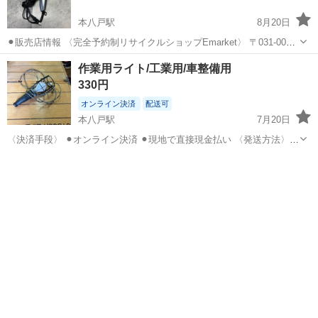
本八戸駅
8月20日
⚫︎販売店情報 〈完全予約制リサイクルショップEmarket〉 〒031-0022
青森県八戸市糠塚平中２０−２２ ご予約はLINEかジモティのメッセー
青森
八戸市
本八戸駅
美容家電
ドライヤー
作業用ライト/工業用/車整備用
ジにてお待ちしております。
330円
オンライン決済
配送可
本八戸駅
7月20日
〈決済手段〉 ⚫︎オンライン決済 ⚫︎現地で直接現金払い 〈発送方法〉
⚫︎ヤマト運輸 ⚫︎佐川急便 ⚫︎郵便 ⚫︎配送（自社便の場合は料金のご相談
青森
八戸市
本八戸駅
美容家電
部品
承ります） ⚫︎直接引取 〈本社〉 〒031-0084 青森県八戸市十八...