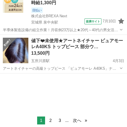
時給1,300円
日払い
株式会社BREXA Next
7月10日
提携サイト
宮城県 泉中央駅
半導体製造設備の組立作業！月収例23万以上★20代～40代の男女活躍
中中！社会保険完備！送迎あり！◎マイカー通勤OK＆無料駐車場完
宮城
泉中央駅
その他
値下❤️未使用★アートネイチャー ピュアモー
備！作業着無償貸与◎食堂利用可★《宮城県黒川郡大和町》 人気の工
レA40KS トップピース 部分ウ…
場のお仕事 ◇半導体製造設備...
13,500円
五所川原駅
4月3日
アートネイチャーの高級トップピース 「ピュアモーレ A40KS」ナチ
ュラルブラウンカラーです。 新品購入時は約36万5500円の商品です。
青森
青森市
五所川原駅
美容家電
アートネイチャー
未使用のまま保管していました。購入時のハンディケース、領収書あ
り。 ...
1
2
3
...
次へ