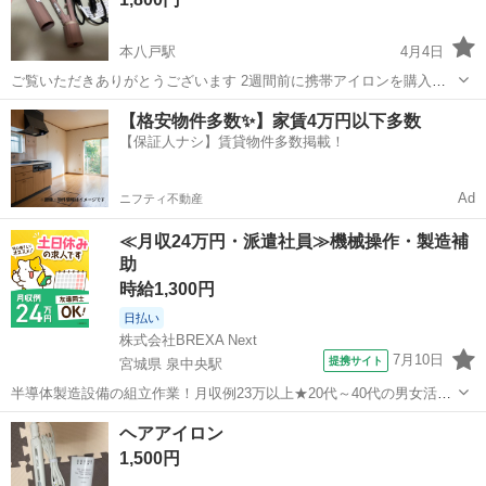
本八戸駅
4月4日
ご覧いただきありがとうございます 2週間前に携帯アイロンを購入し
ましたがやはり大き目がいいかなと思い別のものを購入しました 2台
青森
八戸市
本八戸駅
美容家電
【格安物件多数✨】家賃4万円以下多数
目をお考えの方いかがでしょうか？ 宜しくお願い致します
【保証人ナシ】賃貸物件多数掲載！
Ad
ニフティ不動産
≪月収24万円・派遣社員≫機械操作・製造補
助
時給1,300円
日払い
株式会社BREXA Next
7月10日
提携サイト
宮城県 泉中央駅
半導体製造設備の組立作業！月収例23万以上★20代～40代の男女活躍
中中！社会保険完備！送迎あり！◎マイカー通勤OK＆無料駐車場完
宮城
泉中央駅
その他
ヘアアイロン
備！作業着無償貸与◎食堂利用可★《宮城県黒川郡大和町》 人気の工
1,500円
場のお仕事 ◇半導体製造設備...