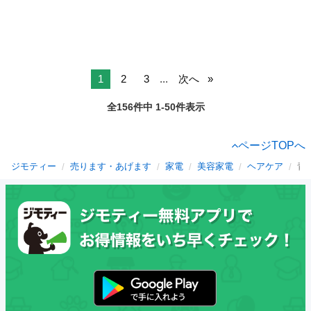
1
2
3
...
次へ
全156件中 1-50件表示
ページTOPへ
ジモティー
売ります・あげます
家電
美容家電
ヘアケア
青