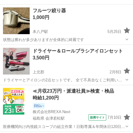
フルーツ絞り器
1,000円
本八戸駅
5月25日
状態は擦れが多少ありますが全体的に綺麗です
青森
八戸市
本八戸駅
美容家電
フルーツ
ドライヤー＆ロールブラシアイロンセット
3,500円
上北郡
2月8日
ドライヤーとアイロンの2点セットです。 全て不具合なくご利用いた
だけます！ なお、現状でのお渡しとなりますので、あらかじめご了承
青森
上北郡
美容家電
ドライヤー
≪月収23万円・派遣社員≫検査・検品
の程お願いいたします。 ■ドライヤー ione TESCOM TID451(箱無し)
時給1,200円
■カール...
日払い
株式会社BREXA Next
7月10日
提携サイト
福島県 会津若松駅
医療機関向け内視鏡スコープの組立作業！日勤専属＆年間休日120日
★◎20代～40代の男女活躍中！送迎あり！マイカー通勤OK◎無料駐車