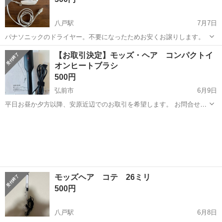
八戸駅
7月7日
パナソニックのドライヤー。不要になったためお安くお譲りします。
青森
八戸市
八戸駅
美容家電
【お取引決定】モッズ・ヘア コンパクトイ
オンヒートブラシ
500円
弘前市
6月9日
平日お昼か夕方以降、安原近辺でのお取引を希望します。 お問合せの
際は、ご希望の日時候補も合わせてメッセージをいただけると助かり
青森
弘前市
美容家電
近辺
ます。 よろしくお願いいたします。
モッズヘア コテ 26ミリ
500円
八戸駅
6月8日